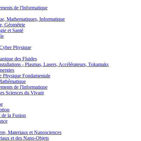
nts de l'Informatique
, Mathematiques, Informatique
, Géométrie
ie et Santé
le
Cyber Physique
nique des Fluides
lations - Plasmas, Lasers, Accélérateurs, Tokamaks
nergies
de Physique Fondamentale
athématique
nts de l'Informatique
s Sciences du Vivant
he
ption
 de la Fusion
ance
, Materiaux et Nanosciences
aux et des Nano-Objets