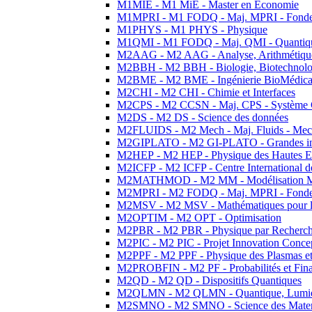
M1MIE - M1 MiE - Master en Economie
M1MPRI - M1 FODQ - Maj. MPRI - Fondeme
M1PHYS - M1 PHYS - Physique
M1QMI - M1 FODQ - Maj. QMI - Quantique
M2AAG - M2 AAG - Analyse, Arithmétique
M2BBH - M2 BBH - Biologie, Biotechnolog
M2BME - M2 BME - Ingénierie BioMédica
M2CHI - M2 CHI - Chimie et Interfaces
M2CPS - M2 CCSN - Maj. CPS - Système 
M2DS - M2 DS - Science des données
M2FLUIDS - M2 Mech - Maj. Fluids - Meca
M2GIPLATO - M2 GI-PLATO - Grandes instal
M2HEP - M2 HEP - Physique des Hautes E
M2ICFP - M2 ICFP - Centre International 
M2MATHMOD - M2 MM - Modélisation M
M2MPRI - M2 FODQ - Maj. MPRI - Fondeme
M2MSV - M2 MSV - Mathématiques pour le
M2OPTIM - M2 OPT - Optimisation
M2PBR - M2 PBR - Physique par Recherc
M2PIC - M2 PIC - Projet Innovation Conce
M2PPF - M2 PPF - Physique des Plasmas et
M2PROBFIN - M2 PF - Probabilités et Fin
M2QD - M2 QD - Dispositifs Quantiques
M2QLMN - M2 QLMN - Quantique, Lumiere
M2SMNO - M2 SMNO - Science des Materi