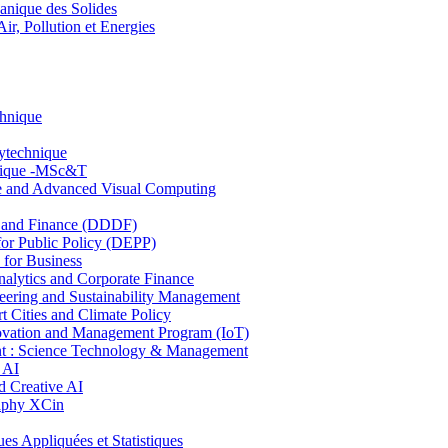
nique des Solides
, Pollution et Energies
chnique
lytechnique
hnique -MSc&T
ce and Advanced Visual Computing
and Finance (DDDF)
r Public Policy (DEPP)
for Business
ytics and Corporate Finance
ring and Sustainability Management
Cities and Climate Policy
ovation and Management Program (IoT)
: Science Technology & Management
 AI
 Creative AI
aphy XCin
ppliquées et Statistiques