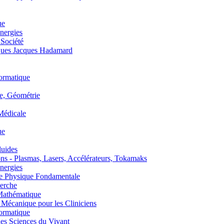
ue
nergies
 Société
es Jacques Hadamard
ormatique
, Géométrie
édicale
ue
uides
s - Plasmas, Lasers, Accélérateurs, Tokamaks
nergies
de Physique Fondamentale
erche
athématique
anique pour les Cliniciens
ormatique
s Sciences du Vivant