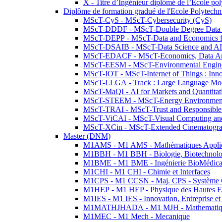
X - Titre d’Ingénieur diplômé de l’École po
Diplôme de formation gradué de l'Ecole Polytec
MScT-CyS - MScT-Cybersecurity (CyS)
MScT-DDDF - MScT-Double Degree Data 
MScT-DEPP - MScT-Data and Economics fo
MScT-DSAIB - MScT-Data Science and AI 
MScT-EDACF - MScT-Economics, Data Anal
MScT-EESM - MScT-Environmental Enginee
MScT-IOT - MScT-Internet of Things : Inn
MScT-LLGA - Track : Large Language Mode
MScT-MaQI - AI for Markets and Quantitat
MScT-STEEM - MScT-Energy Environment 
MScT-TRAI - MScT-Trust and Responsible
MScT-ViCAI - MScT-Visual Computing and
MScT-XCin - MScT-Extended Cinematogr
Master (DNM)
M1AMS - M1 AMS - Mathématiques Appliqué
M1BBH - M1 BBH - Biologie, Biotechnolog
M1BME - M1 BME - Ingénierie BioMédica
M1CHI - M1 CHI - Chimie et Interfaces
M1CPS - M1 CCSN - Maj. CPS - Système 
M1HEP - M1 HEP - Physique des Hautes E
M1IES - M1 IES - Innovation, Entreprise et
M1MATHJHADA - M1 MJH - Mathematiqu
M1MEC - M1 Mech - Mecanique