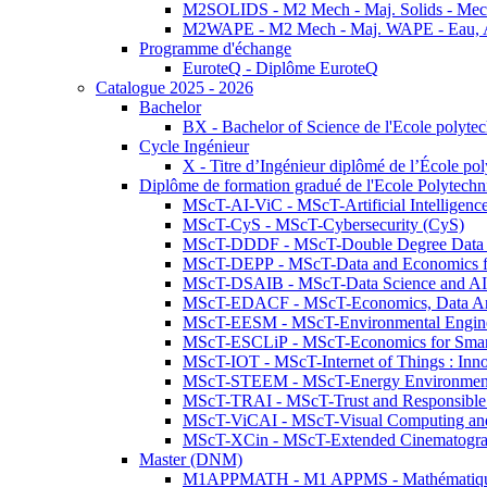
M2SOLIDS - M2 Mech - Maj. Solids - Meca
M2WAPE - M2 Mech - Maj. WAPE - Eau, Air
Programme d'échange
EuroteQ - Diplôme EuroteQ
Catalogue 2025 - 2026
Bachelor
BX - Bachelor of Science de l'Ecole polyte
Cycle Ingénieur
X - Titre d’Ingénieur diplômé de l’École po
Diplôme de formation gradué de l'Ecole Polytec
MScT-AI-ViC - MScT-Artificial Intelligen
MScT-CyS - MScT-Cybersecurity (CyS)
MScT-DDDF - MScT-Double Degree Data 
MScT-DEPP - MScT-Data and Economics fo
MScT-DSAIB - MScT-Data Science and AI 
MScT-EDACF - MScT-Economics, Data Anal
MScT-EESM - MScT-Environmental Enginee
MScT-ESCLiP - MScT-Economics for Smart 
MScT-IOT - MScT-Internet of Things : Inn
MScT-STEEM - MScT-Energy Environment 
MScT-TRAI - MScT-Trust and Responsible
MScT-ViCAI - MScT-Visual Computing and
MScT-XCin - MScT-Extended Cinematogr
Master (DNM)
M1APPMATH - M1 APPMS - Mathématiques A