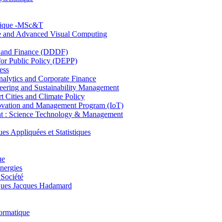
hnique -MSc&T
ce and Advanced Visual Computing
and Finance (DDDF)
r Public Policy (DEPP)
ess
ytics and Corporate Finance
ring and Sustainability Management
Cities and Climate Policy
ovation and Management Program (IoT)
: Science Technology & Management
ppliquées et Statistiques
ue
nergies
 Société
es Jacques Hadamard
ormatique