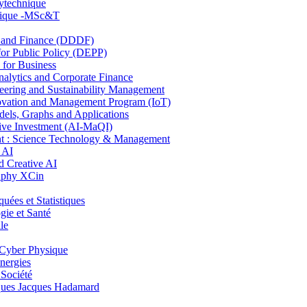
lytechnique
hnique -MSc&T
and Finance (DDDF)
r Public Policy (DEPP)
for Business
ytics and Corporate Finance
ring and Sustainability Management
ovation and Management Program (IoT)
ls, Graphs and Applications
ive Investment (AI-MaQI)
: Science Technology & Management
 AI
 Creative AI
aphy XCin
es et Statistiques
ie et Santé
le
Cyber Physique
nergies
 Société
es Jacques Hadamard