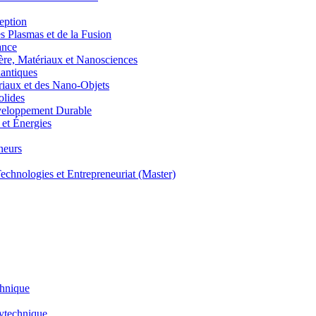
eption
lasmas et de la Fusion
ance
, Matériaux et Nanosciences
ntiques
aux et des Nano-Objets
lides
eloppement Durable
et Énergies
neurs
hnologies et Entrepreneuriat (Master)
chnique
lytechnique