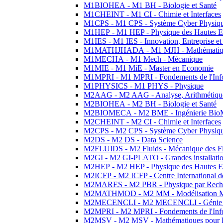
M1BIOHEA - M1 BH - Biologie et Santé
M1CHEINT - M1 CI - Chimie et Interfaces
M1CPS - M1 CPS - Système Cyber Physiq
M1HEP - M1 HEP - Physique des Hautes E
M1IES - M1 IES - Innovation, Entreprise et
M1MATHJHADA - M1 MJH - Mathématiqu
M1MECHA - M1 Mech - Mécanique
M1MIE - M1 MiE - Master en Economie
M1MPRI - M1 MPRI - Fondements de l'Inf
M1PHYSICS - M1 PHYS - Physique
M2AAG - M2 AAG - Analyse, Arithmétique
M2BIOHEA - M2 BH - Biologie et Santé
M2BIOMECA - M2 BME - Ingénierie BioM
M2CHEINT - M2 CI - Chimie et Interfaces
M2CPS - M2 CPS - Système Cyber Physiq
M2DS - M2 DS - Data Science
M2FLUIDS - M2 Fluids - Mécanique des Fl
M2GI - M2 GI-PLATO - Grandes installation
M2HEP - M2 HEP - Physique des Hautes E
M2ICFP - M2 ICFP - Centre International 
M2MARES - M2 PBR - Physique par Rech
M2MATHMOD - M2 MM - Modélisation M
M2MECENCLI - M2 MECENCLI - Génie Méc
M2MPRI - M2 MPRI - Fondements de l'Inf
M2MSV - M2 MSV - Mathématiques pour le