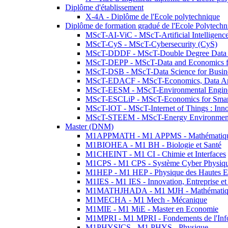
Diplôme d'établissement
X-4A - Diplôme de l'Ecole polytechnique
Diplôme de formation gradué de l'Ecole Polytec
MScT-AI-ViC - MScT-Artificial Intelligen
MScT-CyS - MScT-Cybersecurity (CyS)
MScT-DDDF - MScT-Double Degree Data 
MScT-DEPP - MScT-Data and Economics fo
MScT-DSB - MScT-Data Science for Busin
MScT-EDACF - MScT-Economics, Data Anal
MScT-EESM - MScT-Environmental Enginee
MScT-ESCLiP - MScT-Economics for Smart 
MScT-IOT - MScT-Internet of Things : Inn
MScT-STEEM - MScT-Energy Environment 
Master (DNM)
M1APPMATH - M1 APPMS - Mathématiques A
M1BIOHEA - M1 BH - Biologie et Santé
M1CHEINT - M1 CI - Chimie et Interfaces
M1CPS - M1 CPS - Système Cyber Physiq
M1HEP - M1 HEP - Physique des Hautes E
M1IES - M1 IES - Innovation, Entreprise et
M1MATHJHADA - M1 MJH - Mathématiqu
M1MECHA - M1 Mech - Mécanique
M1MIE - M1 MiE - Master en Economie
M1MPRI - M1 MPRI - Fondements de l'Inf
M1PHYSICS - M1 PHYS - Physique