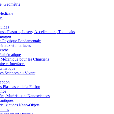
, Géométrie
édicale
ue
uides
s - Plasmas, Lasers, Accélérateurs, Tokamaks
nergies
de Physique Fondamentale
aux et Interfaces
erche
athématique
anique pour les Cliniciens
 et Interfaces
ormatique
s Sciences du Vivant
eption
lasmas et de la Fusion
ance
, Matériaux et Nanosciences
ntiques
aux et des Nano-Objets
lides