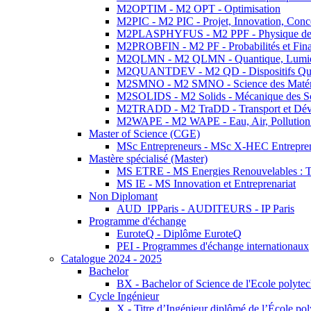
M2OPTIM - M2 OPT - Optimisation
M2PIC - M2 PIC - Projet, Innovation, Conc
M2PLASPHYFUS - M2 PPF - Physique des P
M2PROBFIN - M2 PF - Probabilités et Fin
M2QLMN - M2 QLMN - Quantique, Lumière
M2QUANTDEV - M2 QD - Dispositifs Qua
M2SMNO - M2 SMNO - Science des Matéri
M2SOLIDS - M2 Solids - Mécanique des So
M2TRADD - M2 TraDD - Transport et Dév
M2WAPE - M2 WAPE - Eau, Air, Pollution 
Master of Science (CGE)
MSc Entrepreneurs - MSc X-HEC Entrepre
Mastère spécialisé (Master)
MS ETRE - MS Energies Renouvelables : Tec
MS IE - MS Innovation et Entreprenariat
Non Diplomant
AUD_IPParis - AUDITEURS - IP Paris
Programme d'échange
EuroteQ - Diplôme EuroteQ
PEI - Programmes d'échange internationaux
Catalogue 2024 - 2025
Bachelor
BX - Bachelor of Science de l'Ecole polyte
Cycle Ingénieur
X - Titre d’Ingénieur diplômé de l’École po