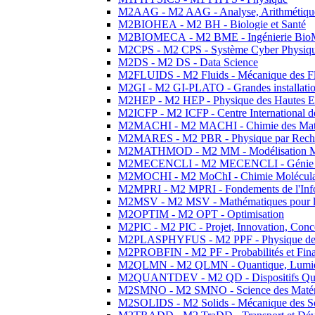
M2AAG - M2 AAG - Analyse, Arithmétique
M2BIOHEA - M2 BH - Biologie et Santé
M2BIOMECA - M2 BME - Ingénierie BioM
M2CPS - M2 CPS - Système Cyber Physiq
M2DS - M2 DS - Data Science
M2FLUIDS - M2 Fluids - Mécanique des Fl
M2GI - M2 GI-PLATO - Grandes installation
M2HEP - M2 HEP - Physique des Hautes E
M2ICFP - M2 ICFP - Centre International 
M2MACHI - M2 MACHI - Chimie des Matéri
M2MARES - M2 PBR - Physique par Rech
M2MATHMOD - M2 MM - Modélisation M
M2MECENCLI - M2 MECENCLI - Génie Méc
M2MOCHI - M2 MoChI - Chimie Moléculaire
M2MPRI - M2 MPRI - Fondements de l'Inf
M2MSV - M2 MSV - Mathématiques pour le
M2OPTIM - M2 OPT - Optimisation
M2PIC - M2 PIC - Projet, Innovation, Conc
M2PLASPHYFUS - M2 PPF - Physique des P
M2PROBFIN - M2 PF - Probabilités et Fin
M2QLMN - M2 QLMN - Quantique, Lumière
M2QUANTDEV - M2 QD - Dispositifs Qua
M2SMNO - M2 SMNO - Science des Matéri
M2SOLIDS - M2 Solids - Mécanique des So