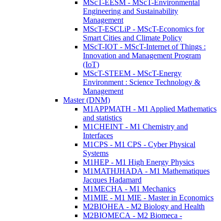
MScT-EESM - MScT-Environmental
Engineering and Sustainability
Management
MScT-ESCLiP - MScT-Economics for
Smart Cities and Climate Policy
MScT-IOT - MScT-Internet of Things :
Innovation and Management Program
(IoT)
MScT-STEEM - MScT-Energy
Environment : Science Technology &
Management
Master (DNM)
M1APPMATH - M1 Applied Mathematics
and statistics
M1CHEINT - M1 Chemistry and
Interfaces
M1CPS - M1 CPS - Cyber Physical
Systems
M1HEP - M1 High Energy Physics
M1MATHJHADA - M1 Mathematiques
Jacques Hadamard
M1MECHA - M1 Mechanics
M1MIE - M1 MIE - Master in Economics
M2BIOHEA - M2 Biology and Health
M2BIOMECA - M2 Biomeca -