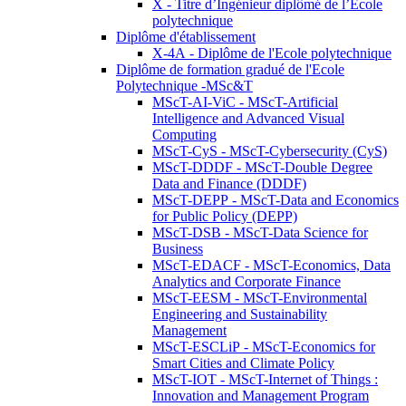
X - Titre d’Ingénieur diplômé de l’École
polytechnique
Diplôme d'établissement
X-4A - Diplôme de l'Ecole polytechnique
Diplôme de formation gradué de l'Ecole
Polytechnique -MSc&T
MScT-AI-ViC - MScT-Artificial
Intelligence and Advanced Visual
Computing
MScT-CyS - MScT-Cybersecurity (CyS)
MScT-DDDF - MScT-Double Degree
Data and Finance (DDDF)
MScT-DEPP - MScT-Data and Economics
for Public Policy (DEPP)
MScT-DSB - MScT-Data Science for
Business
MScT-EDACF - MScT-Economics, Data
Analytics and Corporate Finance
MScT-EESM - MScT-Environmental
Engineering and Sustainability
Management
MScT-ESCLiP - MScT-Economics for
Smart Cities and Climate Policy
MScT-IOT - MScT-Internet of Things :
Innovation and Management Program