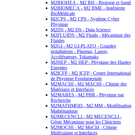
M2BIOHEA - M2 BH - Biologie et Santé
M2BIOMECA - M2 BME - Ingénierie
BioMédicale
M2CPS - M2 CPS - Système Cyber
Physique
M2DS - M2 DS - Data Science
M2FLUIDS - M2 Fluids - Mécanique des
Fluides
M2GI - M2 GI-PLATO - Grandes
installations - Plasmas, Lasers,
Accélérateurs, Tokamaks
M2HEP - M2 HEP - Physique des Hautes
Energies
M2ICFP - M2 ICFP - Centre International
de Physique Fondamentale
M2MACHI - M2 MACHI - Chimie des
Matériaux et Interfaces
M2MARES - M2 PBR - Physique par
Recherche
M2MATHMOD - M2 MM - Modélisation
Mathématique
M2MECENCLI - M2 MECENCLI -
Génie Mécanique pour les Cliniciens
M2MOCHI - M2 MoChI - Chimie
Moléculaire et Interfaces