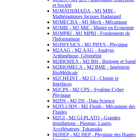
et Société
M1MATHJHADA - M1 MJH -
Mathématiques Jacques Hadamard
M1MECHA - M1 Mech - Mécanique
M1MIE - M1 MiE - Master en Economie
M1MPRI - M1 MPRI - Fondements de
l'Informatique
M1PHYSICS - M1 PHYS - Physique
M2AAG - M2 AAG - Analyse,
Arithmétique, Géométrie
M2BIOHEA - M2 BH - Biologie et Santé
M2BIOMECA - M2 BME - Ingénierie
BioMédicale
M2CHEINT - M2 CI - Chimie et
Interfaces
M2CPS - M2 CPS - Système Cyber
Physique
M2DS - M2 DS - Data Science
M2FLUIDS - M2 Fluids - Mécanique des
Fluides
M2GI - M2 GI-PLATO - Grandes
installations - Plasmas, Lasers,
Accélérateurs, Tokamaks
M2HEP - M2 HEP - Physique des Hautes