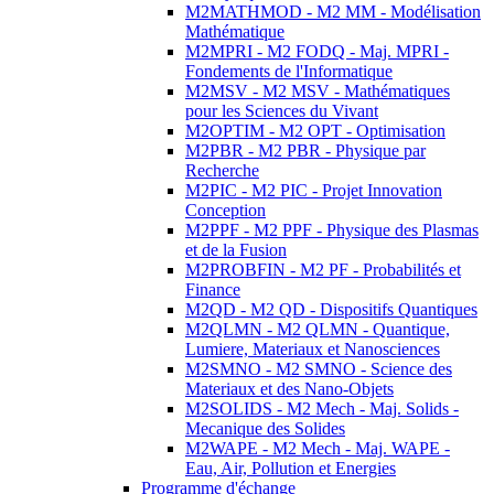
M2MATHMOD - M2 MM - Modélisation
Mathématique
M2MPRI - M2 FODQ - Maj. MPRI -
Fondements de l'Informatique
M2MSV - M2 MSV - Mathématiques
pour les Sciences du Vivant
M2OPTIM - M2 OPT - Optimisation
M2PBR - M2 PBR - Physique par
Recherche
M2PIC - M2 PIC - Projet Innovation
Conception
M2PPF - M2 PPF - Physique des Plasmas
et de la Fusion
M2PROBFIN - M2 PF - Probabilités et
Finance
M2QD - M2 QD - Dispositifs Quantiques
M2QLMN - M2 QLMN - Quantique,
Lumiere, Materiaux et Nanosciences
M2SMNO - M2 SMNO - Science des
Materiaux et des Nano-Objets
M2SOLIDS - M2 Mech - Maj. Solids -
Mecanique des Solides
M2WAPE - M2 Mech - Maj. WAPE -
Eau, Air, Pollution et Energies
Programme d'échange