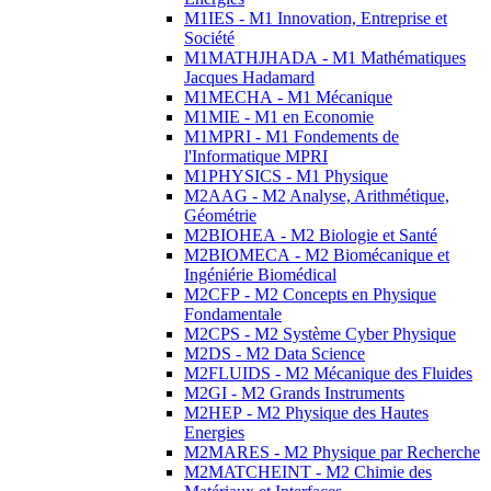
M1IES - M1 Innovation, Entreprise et
Société
M1MATHJHADA - M1 Mathématiques
Jacques Hadamard
M1MECHA - M1 Mécanique
M1MIE - M1 en Economie
M1MPRI - M1 Fondements de
l'Informatique MPRI
M1PHYSICS - M1 Physique
M2AAG - M2 Analyse, Arithmétique,
Géométrie
M2BIOHEA - M2 Biologie et Santé
M2BIOMECA - M2 Biomécanique et
Ingéniérie Biomédical
M2CFP - M2 Concepts en Physique
Fondamentale
M2CPS - M2 Système Cyber Physique
M2DS - M2 Data Science
M2FLUIDS - M2 Mécanique des Fluides
M2GI - M2 Grands Instruments
M2HEP - M2 Physique des Hautes
Energies
M2MARES - M2 Physique par Recherche
M2MATCHEINT - M2 Chimie des