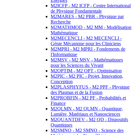
Energies
M2ICFP - M2 ICFP - Centre International
de Physique Fondamentale
M2MARES - M2 PBR - Physique par
Recherche
M2MATHMOD - M2 MM - Modélisation
Mathématique
M2MECENCLI - M2 MECENCLI -
Génie Mécanique pour les Cliniciens
M2MPRI - M2 MPRI - Fondements de
l'Informatique
M2MSV - M2 MSV - Mathématiques
pour les Sciences du Vivant
M2OPTIM - M2 OPT - Optimisation
M2PIC - M2 PIC - Projet, Innovation,
Conception
M2PLASPHYFUS - M2 PPF - Physique
des Plasmas et de la Fusion
M2PROBFIN - M2 PF - Probabilités et
Finance
M2QLMN - M2 QLMN - Quantique,
Lumière, Matériaux et Nanosciences
M2QUANTDEV - M2 QD - Dispositifs
Quantiques
M2SMNO - M2 SMNO - Science des