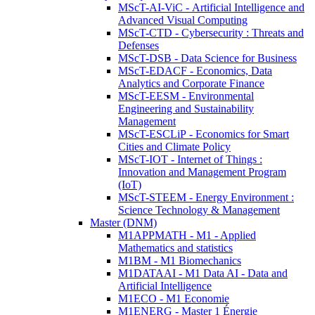
MScT-AI-ViC - Artificial Intelligence and
Advanced Visual Computing
MScT-CTD - Cybersecurity : Threats and
Defenses
MScT-DSB - Data Science for Business
MScT-EDACF - Economics, Data
Analytics and Corporate Finance
MScT-EESM - Environmental
Engineering and Sustainability
Management
MScT-ESCLiP - Economics for Smart
Cities and Climate Policy
MScT-IOT - Internet of Things :
Innovation and Management Program
(IoT)
MScT-STEEM - Energy Environment :
Science Technology & Management
Master (DNM)
M1APPMATH - M1 - Applied
Mathematics and statistics
M1BM - M1 Biomechanics
M1DATAAI - M1 Data AI - Data and
Artificial Intelligence
M1ECO - M1 Economie
M1ENERG - Master 1 Énergie