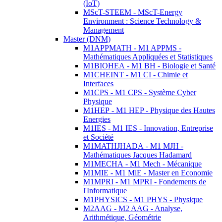
(IoT)
MScT-STEEM - MScT-Energy
Environment : Science Technology &
Management
Master (DNM)
M1APPMATH - M1 APPMS -
Mathématiques Appliquées et Statistiques
M1BIOHEA - M1 BH - Biologie et Santé
M1CHEINT - M1 CI - Chimie et
Interfaces
M1CPS - M1 CPS - Système Cyber
Physique
M1HEP - M1 HEP - Physique des Hautes
Energies
M1IES - M1 IES - Innovation, Entreprise
et Société
M1MATHJHADA - M1 MJH -
Mathématiques Jacques Hadamard
M1MECHA - M1 Mech - Mécanique
M1MIE - M1 MiE - Master en Economie
M1MPRI - M1 MPRI - Fondements de
l'Informatique
M1PHYSICS - M1 PHYS - Physique
M2AAG - M2 AAG - Analyse,
Arithmétique, Géométrie