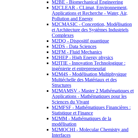
M2BE - Biomechanical Engineering
M2CLEAR - CLimat, Environnement,
Applications et Recherche - Water, Air,
Pollution and Energy
M2CMASIC - Conception, Modélisation
et Architecture des Systèmes Industriels
Complexes
M2DQ - Dispositif quantique
M2DS - Data Sciences
M2FM - Fluid Mechanics
M2HEP - High Energy physics
M2ITIE - Innovation Technologique :
ingénierie et entrepreneuriat
M2M4S - Modélisation Multiphysique
Multiéchelle des Matériaux et des
Structures
M2MAMSV - Master 2 Mathématiques et
Applications - Mathématiques pour les
Sciences du Vivant
M2MFSF - Mathématiques Financières :
Statistique et Finance
M2MM - Mathématiques de la
modélisation
M2MOCHI - Molecular Chemistry and
Interfaces