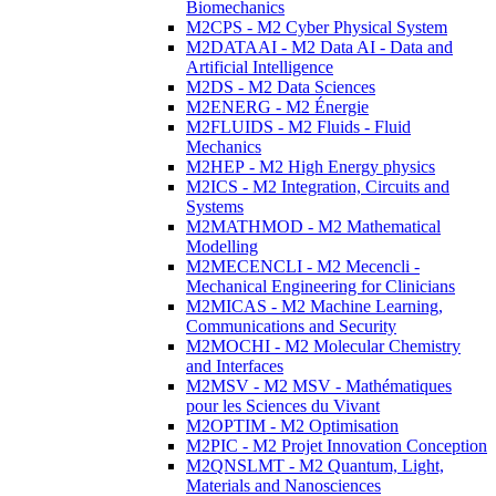
Biomechanics
M2CPS - M2 Cyber Physical System
M2DATAAI - M2 Data AI - Data and
Artificial Intelligence
M2DS - M2 Data Sciences
M2ENERG - M2 Énergie
M2FLUIDS - M2 Fluids - Fluid
Mechanics
M2HEP - M2 High Energy physics
M2ICS - M2 Integration, Circuits and
Systems
M2MATHMOD - M2 Mathematical
Modelling
M2MECENCLI - M2 Mecencli -
Mechanical Engineering for Clinicians
M2MICAS - M2 Machine Learning,
Communications and Security
M2MOCHI - M2 Molecular Chemistry
and Interfaces
M2MSV - M2 MSV - Mathématiques
pour les Sciences du Vivant
M2OPTIM - M2 Optimisation
M2PIC - M2 Projet Innovation Conception
M2QNSLMT - M2 Quantum, Light,
Materials and Nanosciences