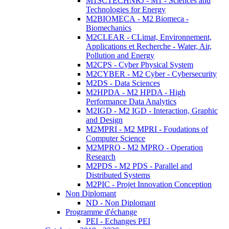
M1SCTECHNRJ - M1 - Sciences and
Technologies for Energy
M2BIOMECA - M2 Biomeca -
Biomechanics
M2CLEAR - CLimat, Environnement,
Applications et Recherche - Water, Air,
Pollution and Energy
M2CPS - Cyber Physical System
M2CYBER - M2 Cyber - Cybersecurity
M2DS - Data Sciences
M2HPDA - M2 HPDA - High
Performance Data Analytics
M2IGD - M2 IGD - Interaction, Graphic
and Design
M2MPRI - M2 MPRI - Foudations of
Computer Science
M2MPRO - M2 MPRO - Operation
Research
M2PDS - M2 PDS - Parallel and
Distributed Systems
M2PIC - Projet Innovation Conception
Non Diplomant
ND - Non Diplomant
Programme d'échange
PEI - Echanges PEI