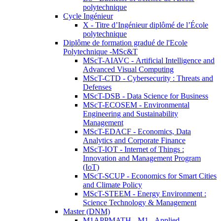
polytechnique
Cycle Ingénieur
X - Titre d’Ingénieur diplômé de l’École
polytechnique
Diplôme de formation gradué de l'Ecole
Polytechnique -MSc&T
MScT-AIAVC - Artificial Intelligence and
Advanced Visual Computing
MScT-CTD - Cybersecurity : Threats and
Defenses
MScT-DSB - Data Science for Business
MScT-ECOSEM - Environmental
Engineering and Sustainability
Management
MScT-EDACF - Economics, Data
Analytics and Corporate Finance
MScT-IOT - Internet of Things :
Innovation and Management Program
(IoT)
MScT-SCUP - Economics for Smart Cities
and Climate Policy
MScT-STEEM - Energy Environment :
Science Technology & Management
Master (DNM)
M1APPMATH - M1 - Applied