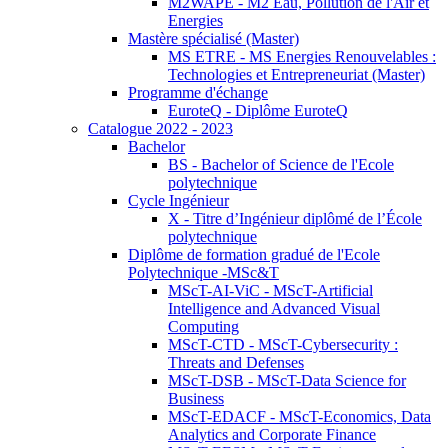
M2WAPE - M2 Eau, Pollution de l'Air et
Energies
Mastère spécialisé (Master)
MS ETRE - MS Energies Renouvelables :
Technologies et Entrepreneuriat (Master)
Programme d'échange
EuroteQ - Diplôme EuroteQ
Catalogue 2022 - 2023
Bachelor
BS - Bachelor of Science de l'Ecole
polytechnique
Cycle Ingénieur
X - Titre d’Ingénieur diplômé de l’École
polytechnique
Diplôme de formation gradué de l'Ecole
Polytechnique -MSc&T
MScT-AI-ViC - MScT-Artificial
Intelligence and Advanced Visual
Computing
MScT-CTD - MScT-Cybersecurity :
Threats and Defenses
MScT-DSB - MScT-Data Science for
Business
MScT-EDACF - MScT-Economics, Data
Analytics and Corporate Finance