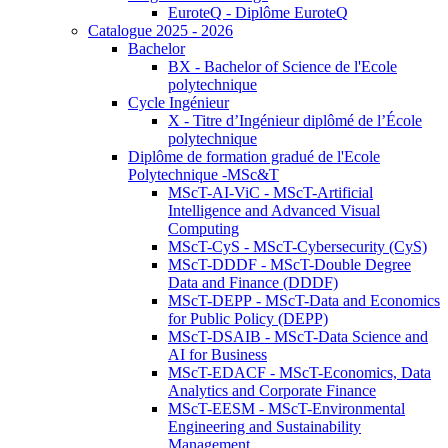
EuroteQ - Diplôme EuroteQ
Catalogue 2025 - 2026
Bachelor
BX - Bachelor of Science de l'Ecole
polytechnique
Cycle Ingénieur
X - Titre d’Ingénieur diplômé de l’École
polytechnique
Diplôme de formation gradué de l'Ecole
Polytechnique -MSc&T
MScT-AI-ViC - MScT-Artificial
Intelligence and Advanced Visual
Computing
MScT-CyS - MScT-Cybersecurity (CyS)
MScT-DDDF - MScT-Double Degree
Data and Finance (DDDF)
MScT-DEPP - MScT-Data and Economics
for Public Policy (DEPP)
MScT-DSAIB - MScT-Data Science and
AI for Business
MScT-EDACF - MScT-Economics, Data
Analytics and Corporate Finance
MScT-EESM - MScT-Environmental
Engineering and Sustainability
Management