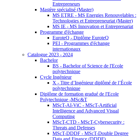
Entrepreneurs
Mastère spécialisé (Master)
MS ETRE - MS Energies Renouvelables :
Technologies et Entrepreneuriat (Master)
MS IE - MS Innovation et Entreprenariat
Programme d'échange
EuroteQ - Diplôme EuroteQ
PEI - Programmes d'échange
internationaux
Catalogue 2023 - 2024
Bachelor
BS - Bachelor of Science de l'Ecole
polytechnique
Cycle Ingénieur
X - Titre d’Ingénieur diplômé de l’École
polytechnique
Diplôme de formation gradué de l'Ecole
Polytechnique -MSc&T
MScT-AI-ViC - MScT-Artificial
Intelligence and Advanced Visual
Computing
MScT-CTD - MScT-Cybersecurity :
Threats and Defenses
MScT-DDDF - MScT-Double Degree
Data and Finance (DDDF)