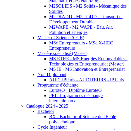
Matériaux et des Nano-Objets
M2SOLIDS - M2 Solids - Mécanique des
Solides
M2TRADD - M2 TraDD - Transport et
Développement Durable
M2WAPE - M2 WAPE - Eau, Air,
Pollution et Énergies
Master of Science (CGE)
MSc Entrepreneurs - MSc X-HEC
Entrepreneurs
Mastère spécialisé (Master)
MS ETRE - MS Energies Renouvelables :
Technologies et Entrepreneuriat (Master)
MS IE - MS Innovation et Entreprenariat
Non Diplomant
AUD_IPParis - AUDITEURS - IP Paris
Programme d'échange
EuroteQ - Diplôme EuroteQ
PEI - Programmes d'échange
internationaux
Catalogue 2024 - 2025
Bachelor
BX - Bachelor of Science de l'Ecole
polytechnique
Cycle Ingénieur