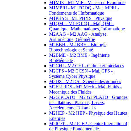
M1MIE - M1 MiE - Master en Economie
M1MPRI - M1 FODQ - Maj. MPRI -
Fondements de l'Informatique
M1PHYS - M1 PHYS - Physique
M1QMI - M1 FODQ - Maj. QMI -
Quantique, Mathematiques, Informatique
M2AAG - M2 AAG - Analyse,
Arithmétique, Géométrie
M2BBH - M2 BBH - Biologie,
Biotechnologie et Santé
M2BME - M2 BME - Ingénierie
BioMédicale
M2CHI - M2 CHI - Chimie et Interfaces
M2CPS - M2 CCSN - Maj. CPS -
Système Cyber Physique
M2DS - M2 DS - Science des données
M2FLUIDS - M2 Mech - Maj. Fluids -
Mecanique des Fluides
M2GIPLATO - M2 GI-PLATO - Grandes
installations - Plasmas, Lasers,
Accélérateurs, Tokamaks
M2HEP - M2 HEP - Physique des Hautes
Energies
M2ICFP - M2 ICFP - Centre International
de Physique Fondamentale