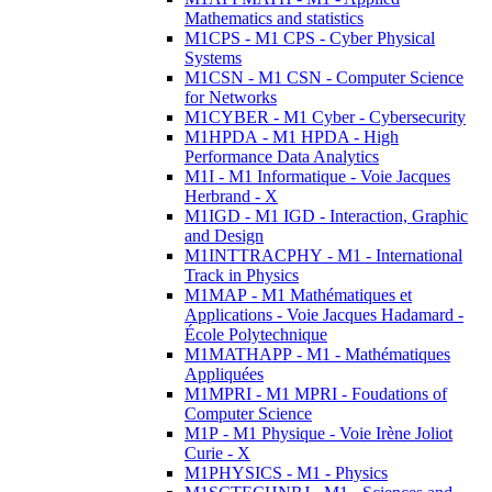
Mathematics and statistics
M1CPS - M1 CPS - Cyber Physical
Systems
M1CSN - M1 CSN - Computer Science
for Networks
M1CYBER - M1 Cyber - Cybersecurity
M1HPDA - M1 HPDA - High
Performance Data Analytics
M1I - M1 Informatique - Voie Jacques
Herbrand - X
M1IGD - M1 IGD - Interaction, Graphic
and Design
M1INTTRACPHY - M1 - International
Track in Physics
M1MAP - M1 Mathématiques et
Applications - Voie Jacques Hadamard -
École Polytechnique
M1MATHAPP - M1 - Mathématiques
Appliquées
M1MPRI - M1 MPRI - Foudations of
Computer Science
M1P - M1 Physique - Voie Irène Joliot
Curie - X
M1PHYSICS - M1 - Physics