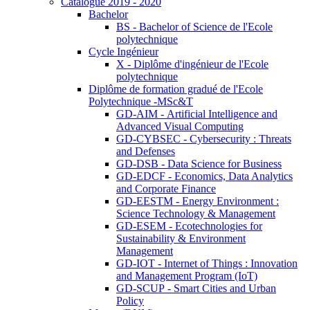
Catalogue 2019 - 2020
Bachelor
BS - Bachelor of Science de l'Ecole
polytechnique
Cycle Ingénieur
X - Diplôme d'ingénieur de l'Ecole
polytechnique
Diplôme de formation gradué de l'Ecole
Polytechnique -MSc&T
GD-AIM - Artificial Intelligence and
Advanced Visual Computing
GD-CYBSEC - Cybersecurity : Threats
and Defenses
GD-DSB - Data Science for Business
GD-EDCF - Economics, Data Analytics
and Corporate Finance
GD-EESTM - Energy Environment :
Science Technology & Management
GD-ESEM - Ecotechnologies for
Sustainability & Environment
Management
GD-IOT - Internet of Things : Innovation
and Management Program (IoT)
GD-SCUP - Smart Cities and Urban
Policy