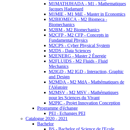
M1MATHJHADA - M1 - Mathematiques
Jacques Hadamard
M1MIE - M1 MiE - Master in Economics
M2BIOMECA - M2 Biomeca -
Biomechanics
M2BM - M2 Biomechanics
M2CFP - M2 CFP - Concepts in
Fundamental Physics
M2CPS - Cyber Physical System
M2DS - Data Sciences
M2ENERG - Master 2 Énergie
M2FLUIDS - M2 Fluids - Fluid
Mechanics
M2IGD - M2 IGD - Interaction, Graphic
and Design
M2MDA - M2 MdA - Mathématiques de
l'Aléatoire
M2MSV - M2 MSV - Mathématiques
pour les Sciences du Vivant
M2PIC - Projet Innovation Conception
Programme d'échange
PEI - Echanges PEI
Catalogue 2020 - 2021
Bachelor
BS - Bachelor of Science de l'Ecole