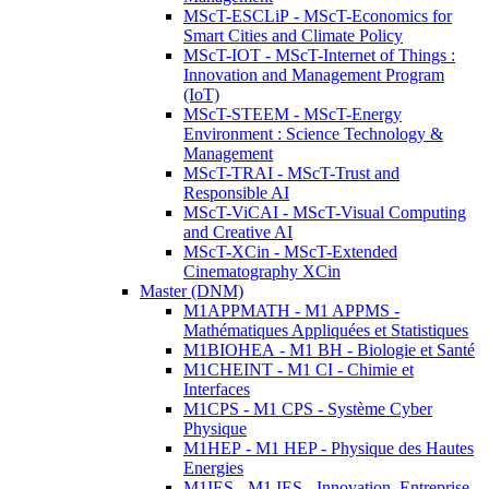
MScT-ESCLiP - MScT-Economics for
Smart Cities and Climate Policy
MScT-IOT - MScT-Internet of Things :
Innovation and Management Program
(IoT)
MScT-STEEM - MScT-Energy
Environment : Science Technology &
Management
MScT-TRAI - MScT-Trust and
Responsible AI
MScT-ViCAI - MScT-Visual Computing
and Creative AI
MScT-XCin - MScT-Extended
Cinematography XCin
Master (DNM)
M1APPMATH - M1 APPMS -
Mathématiques Appliquées et Statistiques
M1BIOHEA - M1 BH - Biologie et Santé
M1CHEINT - M1 CI - Chimie et
Interfaces
M1CPS - M1 CPS - Système Cyber
Physique
M1HEP - M1 HEP - Physique des Hautes
Energies
M1IES - M1 IES - Innovation, Entreprise