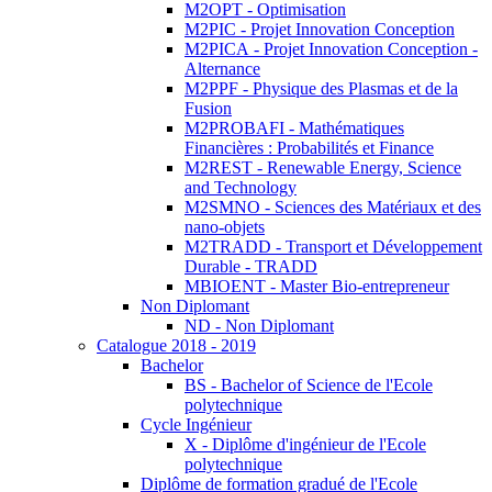
M2OPT - Optimisation
M2PIC - Projet Innovation Conception
M2PICA - Projet Innovation Conception -
Alternance
M2PPF - Physique des Plasmas et de la
Fusion
M2PROBAFI - Mathématiques
Financières : Probabilités et Finance
M2REST - Renewable Energy, Science
and Technology
M2SMNO - Sciences des Matériaux et des
nano-objets
M2TRADD - Transport et Développement
Durable - TRADD
MBIOENT - Master Bio-entrepreneur
Non Diplomant
ND - Non Diplomant
Catalogue 2018 - 2019
Bachelor
BS - Bachelor of Science de l'Ecole
polytechnique
Cycle Ingénieur
X - Diplôme d'ingénieur de l'Ecole
polytechnique
Diplôme de formation gradué de l'Ecole