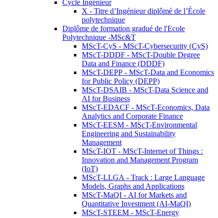
Cycle Ingénieur
X - Titre d’Ingénieur diplômé de l’École
polytechnique
Diplôme de formation gradué de l'Ecole
Polytechnique -MSc&T
MScT-CyS - MScT-Cybersecurity (CyS)
MScT-DDDF - MScT-Double Degree
Data and Finance (DDDF)
MScT-DEPP - MScT-Data and Economics
for Public Policy (DEPP)
MScT-DSAIB - MScT-Data Science and
AI for Business
MScT-EDACF - MScT-Economics, Data
Analytics and Corporate Finance
MScT-EESM - MScT-Environmental
Engineering and Sustainability
Management
MScT-IOT - MScT-Internet of Things :
Innovation and Management Program
(IoT)
MScT-LLGA - Track : Large Language
Models, Graphs and Applications
MScT-MaQI - AI for Markets and
Quantitative Investment (AI-MaQI)
MScT-STEEM - MScT-Energy