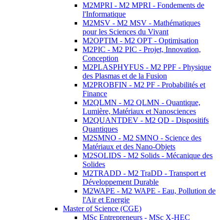
M2MPRI - M2 MPRI - Fondements de
l'Informatique
M2MSV - M2 MSV - Mathématiques
pour les Sciences du Vivant
M2OPTIM - M2 OPT - Optimisation
M2PIC - M2 PIC - Projet, Innovation,
Conception
M2PLASPHYFUS - M2 PPF - Physique
des Plasmas et de la Fusion
M2PROBFIN - M2 PF - Probabilités et
Finance
M2QLMN - M2 QLMN - Quantique,
Lumière, Matériaux et Nanosciences
M2QUANTDEV - M2 QD - Dispositifs
Quantiques
M2SMNO - M2 SMNO - Science des
Matériaux et des Nano-Objets
M2SOLIDS - M2 Solids - Mécanique des
Solides
M2TRADD - M2 TraDD - Transport et
Développement Durable
M2WAPE - M2 WAPE - Eau, Pollution de
l'Air et Energie
Master of Science (CGE)
MSc Entrepreneurs - MSc X-HEC