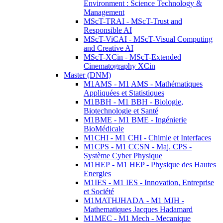
Environment : Science Technology &
Management
MScT-TRAI - MScT-Trust and
Responsible AI
MScT-ViCAI - MScT-Visual Computing
and Creative AI
MScT-XCin - MScT-Extended
Cinematography XCin
Master (DNM)
M1AMS - M1 AMS - Mathématiques
Appliquées et Statistiques
M1BBH - M1 BBH - Biologie,
Biotechnologie et Santé
M1BME - M1 BME - Ingénierie
BioMédicale
M1CHI - M1 CHI - Chimie et Interfaces
M1CPS - M1 CCSN - Maj. CPS -
Système Cyber Physique
M1HEP - M1 HEP - Physique des Hautes
Energies
M1IES - M1 IES - Innovation, Entreprise
et Société
M1MATHJHADA - M1 MJH -
Mathematiques Jacques Hadamard
M1MEC - M1 Mech - Mecanique