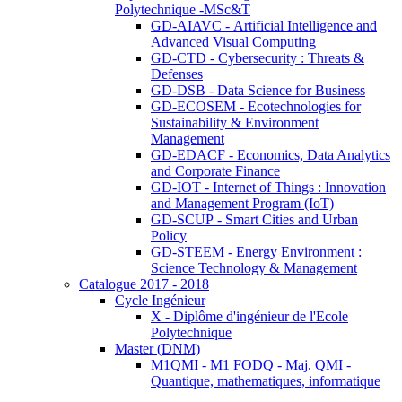
Polytechnique -MSc&T
GD-AIAVC - Artificial Intelligence and
Advanced Visual Computing
GD-CTD - Cybersecurity : Threats &
Defenses
GD-DSB - Data Science for Business
GD-ECOSEM - Ecotechnologies for
Sustainability & Environment
Management
GD-EDACF - Economics, Data Analytics
and Corporate Finance
GD-IOT - Internet of Things : Innovation
and Management Program (IoT)
GD-SCUP - Smart Cities and Urban
Policy
GD-STEEM - Energy Environment :
Science Technology & Management
Catalogue 2017 - 2018
Cycle Ingénieur
X - Diplôme d'ingénieur de l'Ecole
Polytechnique
Master (DNM)
M1QMI - M1 FODQ - Maj. QMI -
Quantique, mathematiques, informatique