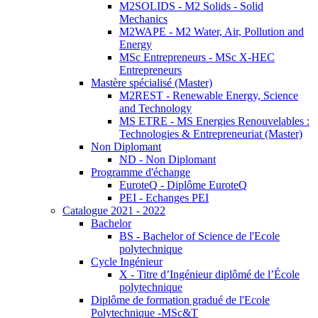
M2SOLIDS - M2 Solids - Solid
Mechanics
M2WAPE - M2 Water, Air, Pollution and
Energy
MSc Entrepreneurs - MSc X-HEC
Entrepreneurs
Mastère spécialisé (Master)
M2REST - Renewable Energy, Science
and Technology
MS ETRE - MS Energies Renouvelables :
Technologies & Entrepreneuriat (Master)
Non Diplomant
ND - Non Diplomant
Programme d'échange
EuroteQ - Diplôme EuroteQ
PEI - Echanges PEI
Catalogue 2021 - 2022
Bachelor
BS - Bachelor of Science de l'Ecole
polytechnique
Cycle Ingénieur
X - Titre d’Ingénieur diplômé de l’École
polytechnique
Diplôme de formation gradué de l'Ecole
Polytechnique -MSc&T