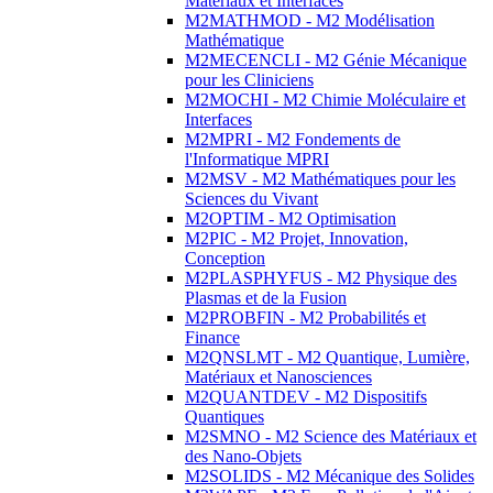
Matériaux et Interfaces
M2MATHMOD - M2 Modélisation
Mathématique
M2MECENCLI - M2 Génie Mécanique
pour les Cliniciens
M2MOCHI - M2 Chimie Moléculaire et
Interfaces
M2MPRI - M2 Fondements de
l'Informatique MPRI
M2MSV - M2 Mathématiques pour les
Sciences du Vivant
M2OPTIM - M2 Optimisation
M2PIC - M2 Projet, Innovation,
Conception
M2PLASPHYFUS - M2 Physique des
Plasmas et de la Fusion
M2PROBFIN - M2 Probabilités et
Finance
M2QNSLMT - M2 Quantique, Lumière,
Matériaux et Nanosciences
M2QUANTDEV - M2 Dispositifs
Quantiques
M2SMNO - M2 Science des Matériaux et
des Nano-Objets
M2SOLIDS - M2 Mécanique des Solides