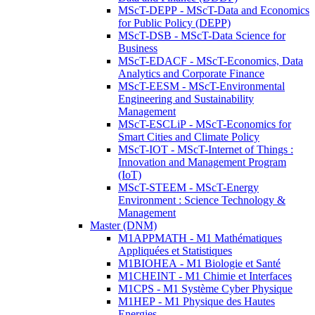
MScT-DEPP - MScT-Data and Economics
for Public Policy (DEPP)
MScT-DSB - MScT-Data Science for
Business
MScT-EDACF - MScT-Economics, Data
Analytics and Corporate Finance
MScT-EESM - MScT-Environmental
Engineering and Sustainability
Management
MScT-ESCLiP - MScT-Economics for
Smart Cities and Climate Policy
MScT-IOT - MScT-Internet of Things :
Innovation and Management Program
(IoT)
MScT-STEEM - MScT-Energy
Environment : Science Technology &
Management
Master (DNM)
M1APPMATH - M1 Mathématiques
Appliquées et Statistiques
M1BIOHEA - M1 Biologie et Santé
M1CHEINT - M1 Chimie et Interfaces
M1CPS - M1 Système Cyber Physique
M1HEP - M1 Physique des Hautes
Energies