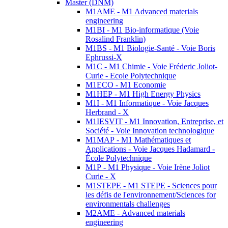
Master (DNM)
M1AME - M1 Advanced materials
engineering
M1BI - M1 Bio-informatique (Voie
Rosalind Franklin)
M1BS - M1 Biologie-Santé - Voie Boris
Ephrussi-X
M1C - M1 Chimie - Voie Fréderic Joliot-
Curie - Ecole Polytechnique
M1ECO - M1 Economie
M1HEP - M1 High Energy Physics
M1I - M1 Informatique - Voie Jacques
Herbrand - X
M1IESVIT - M1 Innovation, Entreprise, et
Société - Voie Innovation technologique
M1MAP - M1 Mathématiques et
Applications - Voie Jacques Hadamard -
École Polytechnique
M1P - M1 Physique - Voie Irène Joliot
Curie - X
M1STEPE - M1 STEPE - Sciences pour
les défis de l'environnement/Sciences for
environmentals challenges
M2AME - Advanced materials
engineering