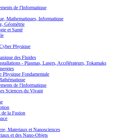
nts de l'Informatique
, Mathematiques, Informatique
, Géométrie
ie et Santé
le
Cyber Physique
nique des Fluides
lations - Plasmas, Lasers, Accélérateurs, Tokamaks
nergies
de Physique Fondamentale
athématique
nts de l'Informatique
s Sciences du Vivant
he
ption
 de la Fusion
ance
, Materiaux et Nanosciences
aux et des Nano-Objets