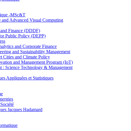
hnique -MSc&T
ce and Advanced Visual Computing
and Finance (DDDF)
r Public Policy (DEPP)
ess
ytics and Corporate Finance
ring and Sustainability Management
Cities and Climate Policy
ovation and Management Program (IoT)
: Science Technology & Management
ppliquées et Statistiques
ue
nergies
 Société
es Jacques Hadamard
ormatique