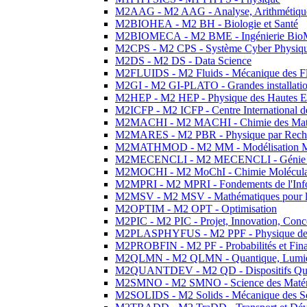
M2AAG - M2 AAG - Analyse, Arithmétique
M2BIOHEA - M2 BH - Biologie et Santé
M2BIOMECA - M2 BME - Ingénierie BioM
M2CPS - M2 CPS - Système Cyber Physiq
M2DS - M2 DS - Data Science
M2FLUIDS - M2 Fluids - Mécanique des Fl
M2GI - M2 GI-PLATO - Grandes installation
M2HEP - M2 HEP - Physique des Hautes E
M2ICFP - M2 ICFP - Centre International 
M2MACHI - M2 MACHI - Chimie des Matéri
M2MARES - M2 PBR - Physique par Rech
M2MATHMOD - M2 MM - Modélisation M
M2MECENCLI - M2 MECENCLI - Génie Méc
M2MOCHI - M2 MoChI - Chimie Moléculaire
M2MPRI - M2 MPRI - Fondements de l'Inf
M2MSV - M2 MSV - Mathématiques pour le
M2OPTIM - M2 OPT - Optimisation
M2PIC - M2 PIC - Projet, Innovation, Conc
M2PLASPHYFUS - M2 PPF - Physique des P
M2PROBFIN - M2 PF - Probabilités et Fin
M2QLMN - M2 QLMN - Quantique, Lumière
M2QUANTDEV - M2 QD - Dispositifs Qua
M2SMNO - M2 SMNO - Science des Matéri
M2SOLIDS - M2 Solids - Mécanique des So