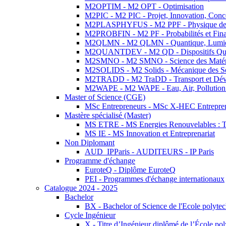
M2OPTIM - M2 OPT - Optimisation
M2PIC - M2 PIC - Projet, Innovation, Conc
M2PLASPHYFUS - M2 PPF - Physique des P
M2PROBFIN - M2 PF - Probabilités et Fin
M2QLMN - M2 QLMN - Quantique, Lumière
M2QUANTDEV - M2 QD - Dispositifs Qua
M2SMNO - M2 SMNO - Science des Matéri
M2SOLIDS - M2 Solids - Mécanique des So
M2TRADD - M2 TraDD - Transport et Dév
M2WAPE - M2 WAPE - Eau, Air, Pollution 
Master of Science (CGE)
MSc Entrepreneurs - MSc X-HEC Entrepre
Mastère spécialisé (Master)
MS ETRE - MS Energies Renouvelables : Tec
MS IE - MS Innovation et Entreprenariat
Non Diplomant
AUD_IPParis - AUDITEURS - IP Paris
Programme d'échange
EuroteQ - Diplôme EuroteQ
PEI - Programmes d'échange internationaux
Catalogue 2024 - 2025
Bachelor
BX - Bachelor of Science de l'Ecole polyte
Cycle Ingénieur
X - Titre d’Ingénieur diplômé de l’École po