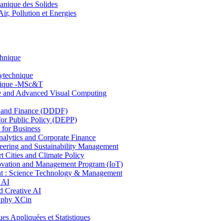
nique des Solides
, Pollution et Energies
chnique
lytechnique
hnique -MSc&T
ce and Advanced Visual Computing
and Finance (DDDF)
r Public Policy (DEPP)
for Business
ytics and Corporate Finance
ring and Sustainability Management
Cities and Climate Policy
ovation and Management Program (IoT)
: Science Technology & Management
 AI
 Creative AI
aphy XCin
ppliquées et Statistiques