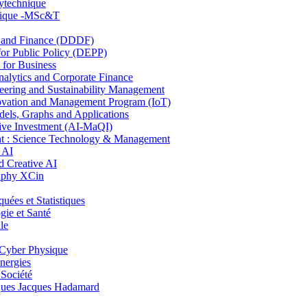
lytechnique
hnique -MSc&T
and Finance (DDDF)
r Public Policy (DEPP)
for Business
ytics and Corporate Finance
ring and Sustainability Management
ovation and Management Program (IoT)
ls, Graphs and Applications
ive Investment (AI-MaQI)
: Science Technology & Management
 AI
 Creative AI
aphy XCin
es et Statistiques
ie et Santé
le
Cyber Physique
nergies
 Société
es Jacques Hadamard