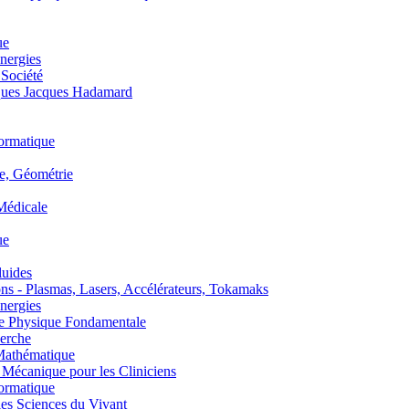
ue
nergies
 Société
es Jacques Hadamard
ormatique
, Géométrie
édicale
ue
uides
s - Plasmas, Lasers, Accélérateurs, Tokamaks
nergies
de Physique Fondamentale
erche
athématique
anique pour les Cliniciens
ormatique
s Sciences du Vivant