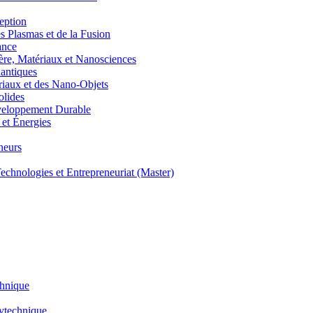
eption
lasmas et de la Fusion
ance
, Matériaux et Nanosciences
ntiques
aux et des Nano-Objets
lides
eloppement Durable
et Énergies
neurs
hnologies et Entrepreneuriat (Master)
chnique
lytechnique