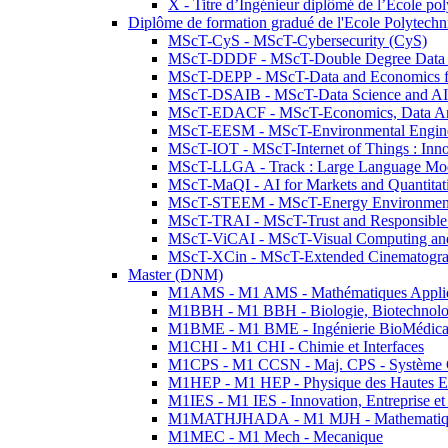
X - Titre d’Ingénieur diplômé de l’École po
Diplôme de formation gradué de l'Ecole Polytec
MScT-CyS - MScT-Cybersecurity (CyS)
MScT-DDDF - MScT-Double Degree Data 
MScT-DEPP - MScT-Data and Economics fo
MScT-DSAIB - MScT-Data Science and AI 
MScT-EDACF - MScT-Economics, Data Anal
MScT-EESM - MScT-Environmental Enginee
MScT-IOT - MScT-Internet of Things : Inn
MScT-LLGA - Track : Large Language Mode
MScT-MaQI - AI for Markets and Quantitat
MScT-STEEM - MScT-Energy Environment 
MScT-TRAI - MScT-Trust and Responsible
MScT-ViCAI - MScT-Visual Computing and
MScT-XCin - MScT-Extended Cinematogr
Master (DNM)
M1AMS - M1 AMS - Mathématiques Appliqué
M1BBH - M1 BBH - Biologie, Biotechnolog
M1BME - M1 BME - Ingénierie BioMédica
M1CHI - M1 CHI - Chimie et Interfaces
M1CPS - M1 CCSN - Maj. CPS - Système 
M1HEP - M1 HEP - Physique des Hautes E
M1IES - M1 IES - Innovation, Entreprise et
M1MATHJHADA - M1 MJH - Mathematiqu
M1MEC - M1 Mech - Mecanique