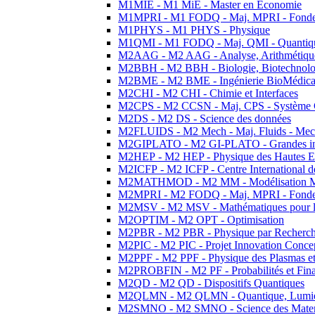
M1MIE - M1 MiE - Master en Economie
M1MPRI - M1 FODQ - Maj. MPRI - Fondeme
M1PHYS - M1 PHYS - Physique
M1QMI - M1 FODQ - Maj. QMI - Quantique
M2AAG - M2 AAG - Analyse, Arithmétique
M2BBH - M2 BBH - Biologie, Biotechnolog
M2BME - M2 BME - Ingénierie BioMédica
M2CHI - M2 CHI - Chimie et Interfaces
M2CPS - M2 CCSN - Maj. CPS - Système 
M2DS - M2 DS - Science des données
M2FLUIDS - M2 Mech - Maj. Fluids - Meca
M2GIPLATO - M2 GI-PLATO - Grandes instal
M2HEP - M2 HEP - Physique des Hautes E
M2ICFP - M2 ICFP - Centre International 
M2MATHMOD - M2 MM - Modélisation M
M2MPRI - M2 FODQ - Maj. MPRI - Fondeme
M2MSV - M2 MSV - Mathématiques pour le
M2OPTIM - M2 OPT - Optimisation
M2PBR - M2 PBR - Physique par Recherc
M2PIC - M2 PIC - Projet Innovation Conce
M2PPF - M2 PPF - Physique des Plasmas et
M2PROBFIN - M2 PF - Probabilités et Fin
M2QD - M2 QD - Dispositifs Quantiques
M2QLMN - M2 QLMN - Quantique, Lumiere
M2SMNO - M2 SMNO - Science des Materi