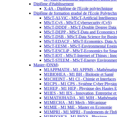
Diplôme d'établissement
X-4A - Diplôme de l'Ecole polytechnique
Diplôme de formation gradué de l'Ecole Polytec
MScT-AI-ViC - MScT-Artificial Intelligen
MScT-CyS - MScT-Cybersecurity (CyS)
MScT-DDDF - MScT-Double Degree Data 
MScT-DEPP - MScT-Data and Economics fo
MScT-DSB - MScT-Data Science for Busin
MScT-EDACF - MScT-Economics, Data Anal
MScT-EESM - MScT-Environmental Enginee
MScT-ESCLiP - MScT-Economics for Smart 
MScT-IOT - MScT-Internet of Things : Inn
MScT-STEEM - MScT-Energy Environment 
Master (DNM)
M1APPMATH - M1 APPMS - Mathématiques A
M1BIOHEA - M1 BH - Biologie et Santé
M1CHEINT - M1 CI - Chimie et Interfaces
M1CPS - M1 CPS - Système Cyber Physiq
M1HEP - M1 HEP - Physique des Hautes E
M1IES - M1 IES - Innovation, Entreprise et
M1MATHJHADA - M1 MJH - Mathématiqu
M1MECHA - M1 Mech - Mécanique
M1MIE - M1 MiE - Master en Economie
M1MPRI - M1 MPRI - Fondements de l'Inf
M1PHYSICS - M1 PHYS - Physique