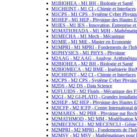
M1BIOHEA - M1 BH - Biologie et Santé
M1CHEINT - M1 CI - Chimie et Interfaces
M1CPS - M1 CPS - Système Cyber Physiq
M1HEP - M1 HEP - Physique des Hautes E
M1IES - M1 IES - Innovation, Entreprise et
M1MATHJHADA - M1 MJH - Mathématiqu
M1MECHA - M1 Mech - Mécanique
M1MIE - M1 MiE - Master en Economie
M1MPRI - M1 MPRI - Fondements de l'Inf
M1PHYSICS - M1 PHYS - Physique
M2AAG - M2 AAG - Analyse, Arithmétique
M2BIOHEA - M2 BH - Biologie et Santé
M2BIOMECA - M2 BME - Ingénierie BioM
M2CHEINT - M2 CI - Chimie et Interfaces
M2CPS - M2 CPS - Système Cyber Physiq
M2DS - M2 DS - Data Science
M2FLUIDS - M2 Fluids - Mécanique des Fl
M2GI - M2 GI-PLATO - Grandes installation
M2HEP - M2 HEP - Physique des Hautes E
M2ICFP - M2 ICFP - Centre International 
M2MARES - M2 PBR - Physique par Rech
M2MATHMOD - M2 MM - Modélisation M
M2MECENCLI - M2 MECENCLI - Génie Méc
M2MPRI - M2 MPRI - Fondements de l'Inf
M2MSV - M2 MSV - Mathématiques pour le