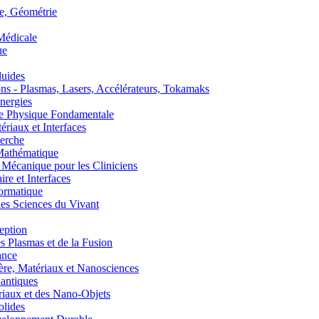
, Géométrie
édicale
ue
uides
s - Plasmas, Lasers, Accélérateurs, Tokamaks
nergies
de Physique Fondamentale
aux et Interfaces
erche
athématique
anique pour les Cliniciens
 et Interfaces
ormatique
s Sciences du Vivant
eption
lasmas et de la Fusion
ance
, Matériaux et Nanosciences
ntiques
aux et des Nano-Objets
lides