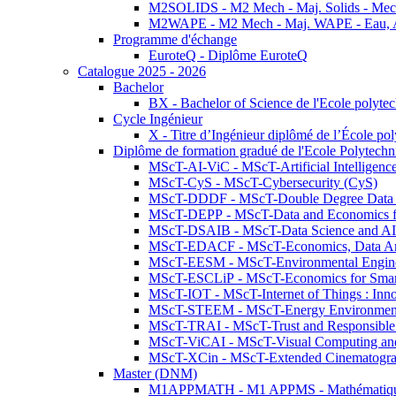
M2SOLIDS - M2 Mech - Maj. Solids - Meca
M2WAPE - M2 Mech - Maj. WAPE - Eau, Air
Programme d'échange
EuroteQ - Diplôme EuroteQ
Catalogue 2025 - 2026
Bachelor
BX - Bachelor of Science de l'Ecole polyte
Cycle Ingénieur
X - Titre d’Ingénieur diplômé de l’École po
Diplôme de formation gradué de l'Ecole Polytec
MScT-AI-ViC - MScT-Artificial Intelligen
MScT-CyS - MScT-Cybersecurity (CyS)
MScT-DDDF - MScT-Double Degree Data 
MScT-DEPP - MScT-Data and Economics fo
MScT-DSAIB - MScT-Data Science and AI 
MScT-EDACF - MScT-Economics, Data Anal
MScT-EESM - MScT-Environmental Enginee
MScT-ESCLiP - MScT-Economics for Smart 
MScT-IOT - MScT-Internet of Things : Inn
MScT-STEEM - MScT-Energy Environment 
MScT-TRAI - MScT-Trust and Responsible
MScT-ViCAI - MScT-Visual Computing and
MScT-XCin - MScT-Extended Cinematogr
Master (DNM)
M1APPMATH - M1 APPMS - Mathématiques A