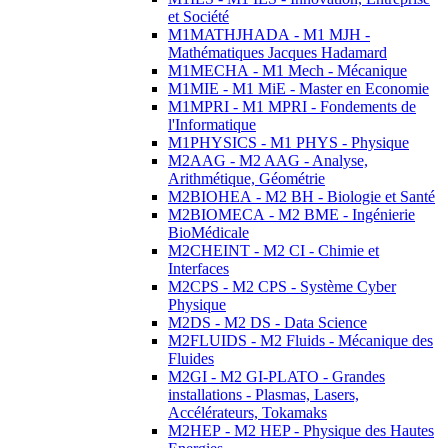
et Société
M1MATHJHADA - M1 MJH -
Mathématiques Jacques Hadamard
M1MECHA - M1 Mech - Mécanique
M1MIE - M1 MiE - Master en Economie
M1MPRI - M1 MPRI - Fondements de
l'Informatique
M1PHYSICS - M1 PHYS - Physique
M2AAG - M2 AAG - Analyse,
Arithmétique, Géométrie
M2BIOHEA - M2 BH - Biologie et Santé
M2BIOMECA - M2 BME - Ingénierie
BioMédicale
M2CHEINT - M2 CI - Chimie et
Interfaces
M2CPS - M2 CPS - Système Cyber
Physique
M2DS - M2 DS - Data Science
M2FLUIDS - M2 Fluids - Mécanique des
Fluides
M2GI - M2 GI-PLATO - Grandes
installations - Plasmas, Lasers,
Accélérateurs, Tokamaks
M2HEP - M2 HEP - Physique des Hautes