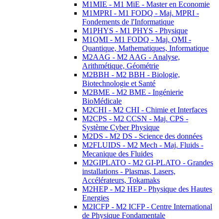
M1MIE - M1 MiE - Master en Economie
M1MPRI - M1 FODQ - Maj. MPRI -
Fondements de l'Informatique
M1PHYS - M1 PHYS - Physique
M1QMI - M1 FODQ - Maj. QMI -
Quantique, Mathematiques, Informatique
M2AAG - M2 AAG - Analyse,
Arithmétique, Géométrie
M2BBH - M2 BBH - Biologie,
Biotechnologie et Santé
M2BME - M2 BME - Ingénierie
BioMédicale
M2CHI - M2 CHI - Chimie et Interfaces
M2CPS - M2 CCSN - Maj. CPS -
Système Cyber Physique
M2DS - M2 DS - Science des données
M2FLUIDS - M2 Mech - Maj. Fluids -
Mecanique des Fluides
M2GIPLATO - M2 GI-PLATO - Grandes
installations - Plasmas, Lasers,
Accélérateurs, Tokamaks
M2HEP - M2 HEP - Physique des Hautes
Energies
M2ICFP - M2 ICFP - Centre International
de Physique Fondamentale