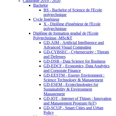
Catalogue 2019 - 2020
Bachelor
BS - Bachelor of Science de l'Ecole
polytechnique
Cycle Ingénieur
X - Diplôme d'ingénieur de l'Ecole
polytechnique
Diplôme de formation gradué de l'Ecole
Polytechnique -MSc&T
GD-AIM - Artificial Intelligence and
Advanced Visual Computing
GD-CYBSEC - Cybersecurity : Threats
and Defenses
GD-DSB - Data Science for Business
GD-EDCF - Economics, Data Analytics
and Corporate Finance
GD-EESTM - Energy Environment :
Science Technology & Management
GD-ESEM - Ecotechnologies for
Sustainability & Environment
Management
GD-IOT - Internet of Things : Innovation
and Management Program (IoT)
GD-SCUP - Smart Cities and Urban
Policy