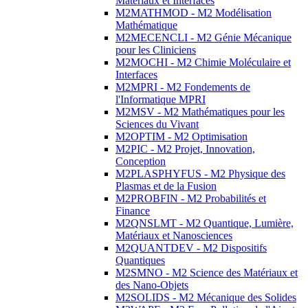
Matériaux et Interfaces
M2MATHMOD - M2 Modélisation
Mathématique
M2MECENCLI - M2 Génie Mécanique
pour les Cliniciens
M2MOCHI - M2 Chimie Moléculaire et
Interfaces
M2MPRI - M2 Fondements de
l'Informatique MPRI
M2MSV - M2 Mathématiques pour les
Sciences du Vivant
M2OPTIM - M2 Optimisation
M2PIC - M2 Projet, Innovation,
Conception
M2PLASPHYFUS - M2 Physique des
Plasmas et de la Fusion
M2PROBFIN - M2 Probabilités et
Finance
M2QNSLMT - M2 Quantique, Lumière,
Matériaux et Nanosciences
M2QUANTDEV - M2 Dispositifs
Quantiques
M2SMNO - M2 Science des Matériaux et
des Nano-Objets
M2SOLIDS - M2 Mécanique des Solides