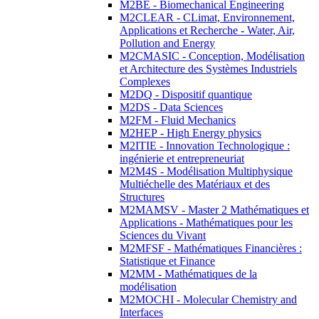
M2BE - Biomechanical Engineering
M2CLEAR - CLimat, Environnement,
Applications et Recherche - Water, Air,
Pollution and Energy
M2CMASIC - Conception, Modélisation
et Architecture des Systèmes Industriels
Complexes
M2DQ - Dispositif quantique
M2DS - Data Sciences
M2FM - Fluid Mechanics
M2HEP - High Energy physics
M2ITIE - Innovation Technologique :
ingénierie et entrepreneuriat
M2M4S - Modélisation Multiphysique
Multiéchelle des Matériaux et des
Structures
M2MAMSV - Master 2 Mathématiques et
Applications - Mathématiques pour les
Sciences du Vivant
M2MFSF - Mathématiques Financières :
Statistique et Finance
M2MM - Mathématiques de la
modélisation
M2MOCHI - Molecular Chemistry and
Interfaces