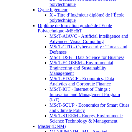
polytechnique
Cycle Ingénieur
X - Titre d’Ingénieur diplômé de l’École
polytechnique
Diplôme de formation gradué de l'Ecole
Polytechnique -MSc&T
MScT-AIAVC - Artificial Intelligence and
Advanced Visual Computing
MScT-CTD - Cybersecurity : Threats and
Defenses
MScT-DSB - Data Science for Business
MScT-ECOSEM - Environmental
Engineering and Sustainability
Management
MScT-EDACF - Economics, Data
Analytics and Corporate Finance
MScT-IOT - Internet of Things :
Innovation and Management Program
(IoT)
MScT-SCUP - Economics for Smart Cities
and Climate Policy
MScT-STEEM - Energy Environment :
Science Technology & Management
Master (DNM)
M1APPMATH - M1 - Applied