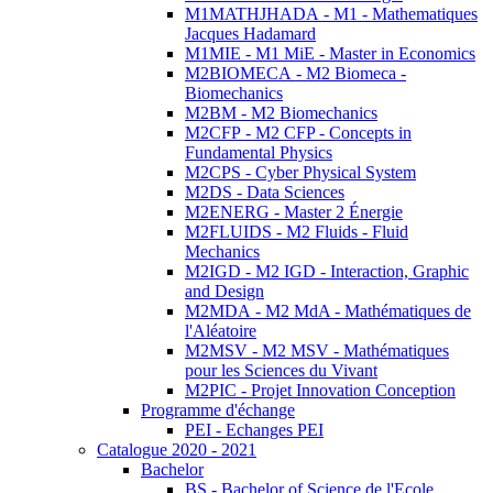
M1MATHJHADA - M1 - Mathematiques
Jacques Hadamard
M1MIE - M1 MiE - Master in Economics
M2BIOMECA - M2 Biomeca -
Biomechanics
M2BM - M2 Biomechanics
M2CFP - M2 CFP - Concepts in
Fundamental Physics
M2CPS - Cyber Physical System
M2DS - Data Sciences
M2ENERG - Master 2 Énergie
M2FLUIDS - M2 Fluids - Fluid
Mechanics
M2IGD - M2 IGD - Interaction, Graphic
and Design
M2MDA - M2 MdA - Mathématiques de
l'Aléatoire
M2MSV - M2 MSV - Mathématiques
pour les Sciences du Vivant
M2PIC - Projet Innovation Conception
Programme d'échange
PEI - Echanges PEI
Catalogue 2020 - 2021
Bachelor
BS - Bachelor of Science de l'Ecole