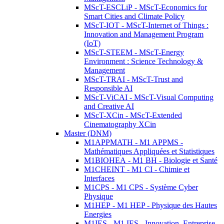
MScT-ESCLiP - MScT-Economics for
Smart Cities and Climate Policy
MScT-IOT - MScT-Internet of Things :
Innovation and Management Program
(IoT)
MScT-STEEM - MScT-Energy
Environment : Science Technology &
Management
MScT-TRAI - MScT-Trust and
Responsible AI
MScT-ViCAI - MScT-Visual Computing
and Creative AI
MScT-XCin - MScT-Extended
Cinematography XCin
Master (DNM)
M1APPMATH - M1 APPMS -
Mathématiques Appliquées et Statistiques
M1BIOHEA - M1 BH - Biologie et Santé
M1CHEINT - M1 CI - Chimie et
Interfaces
M1CPS - M1 CPS - Système Cyber
Physique
M1HEP - M1 HEP - Physique des Hautes
Energies
M1IES - M1 IES - Innovation, Entreprise