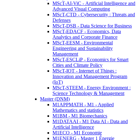
MScT-AI-ViC - Artificial Intelligence and
Advanced Visual Computing
MScT-CTD - Cybersecurity : Threats and
Defenses
MScT-DSB - Data Science for Business
MScT-EDACF - Economics, Data
Analytics and Corporate Finance
MScT-EESM - Environmental
Engineering and Sustainability
Management
MScT-ESCLiP - Economics for Smart
Cities and Climate Policy
MScT-IOT - Internet of Things :
Innovation and Management Program
(IoT)
MScT-STEEM - Energy Environment :
Science Technology & Management
Master (DNM)
M1APPMATH - M1 - Applied
Mathematics and statistics
M1BM - M1 Biomechanics
M1DATAAI - M1 Data AI - Data and
Artificial Intelligence
M1ECO - M1 Economie
M1ENERG - Master 1 Énergie