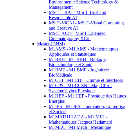
Environment : Science Technology &
Management
MScT-TRAI - MScT-Trust and
Responsible AI
MScT-ViCAI - MScT-Visual Computing
and Creative AI
MScT-XCin - MScT-Extended
Cinematography XCin
Master (DNM)
M1AMS - M1 AMS - Mathématiques
Appliquées et Statistiques
M1BBH - M1 BBH - Biologie,
Biotechnologie et Santé
M1BME - M1 BME - Ingénierie
BioMédicale
M1CHI - M1 CHI - Chimie et Interfaces
M1CPS - M1 CCSN - Maj. CPS -
Système Cyber Physique
M1HEP - M1 HEP - Physique des Hautes
Energies
M1IES - M1 IES - Innovation, Entreprise
et Société
M1MATHJHADA - M1 MJH -
Mathematiques Jacques Hadamard
M1MEC - M1 Mech - Mecanique