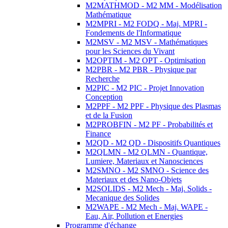
M2MATHMOD - M2 MM - Modélisation
Mathématique
M2MPRI - M2 FODQ - Maj. MPRI -
Fondements de l'Informatique
M2MSV - M2 MSV - Mathématiques
pour les Sciences du Vivant
M2OPTIM - M2 OPT - Optimisation
M2PBR - M2 PBR - Physique par
Recherche
M2PIC - M2 PIC - Projet Innovation
Conception
M2PPF - M2 PPF - Physique des Plasmas
et de la Fusion
M2PROBFIN - M2 PF - Probabilités et
Finance
M2QD - M2 QD - Dispositifs Quantiques
M2QLMN - M2 QLMN - Quantique,
Lumiere, Materiaux et Nanosciences
M2SMNO - M2 SMNO - Science des
Materiaux et des Nano-Objets
M2SOLIDS - M2 Mech - Maj. Solids -
Mecanique des Solides
M2WAPE - M2 Mech - Maj. WAPE -
Eau, Air, Pollution et Energies
Programme d'échange