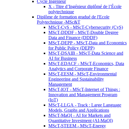
Cycle Ingénieur
X - Titre d’Ingénieur diplômé de l’École
polytechnique
Diplôme de formation gradué de l'Ecole
Polytechnique -MSc&T
MScT-CyS - MScT-Cybersecurity (CyS)
MScT-DDDF - MScT-Double Degree
Data and Finance (DDDF)
MScT-DEPP - MScT-Data and Economics
for Public Policy (DEPP)
MScT-DSAIB - MScT-Data Science and
AI for Business
MScT-EDACF - MScT-Economics, Data
Analytics and Corporate Finance
MScT-EESM - MScT-Environmental
Engineering and Sustainability
Management
MScT-IOT - MScT-Internet of Things :
Innovation and Management Program
(IoT)
MScT-LLGA - Track : Large Language
Models, Graphs and Applications
MScT-MaQI - AI for Markets and
Quantitative Investment (AI-MaQI)
MScT-STEEM - MScT-Energy