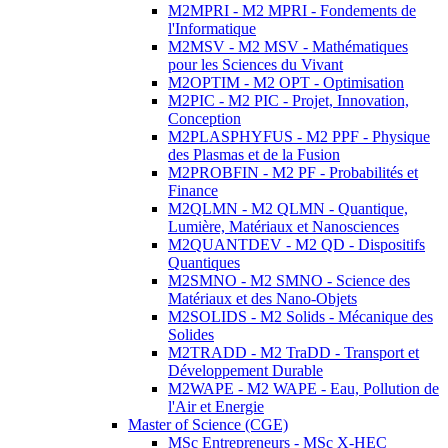
M2MPRI - M2 MPRI - Fondements de
l'Informatique
M2MSV - M2 MSV - Mathématiques
pour les Sciences du Vivant
M2OPTIM - M2 OPT - Optimisation
M2PIC - M2 PIC - Projet, Innovation,
Conception
M2PLASPHYFUS - M2 PPF - Physique
des Plasmas et de la Fusion
M2PROBFIN - M2 PF - Probabilités et
Finance
M2QLMN - M2 QLMN - Quantique,
Lumière, Matériaux et Nanosciences
M2QUANTDEV - M2 QD - Dispositifs
Quantiques
M2SMNO - M2 SMNO - Science des
Matériaux et des Nano-Objets
M2SOLIDS - M2 Solids - Mécanique des
Solides
M2TRADD - M2 TraDD - Transport et
Développement Durable
M2WAPE - M2 WAPE - Eau, Pollution de
l'Air et Energie
Master of Science (CGE)
MSc Entrepreneurs - MSc X-HEC