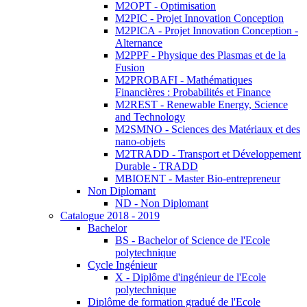
M2OPT - Optimisation
M2PIC - Projet Innovation Conception
M2PICA - Projet Innovation Conception -
Alternance
M2PPF - Physique des Plasmas et de la
Fusion
M2PROBAFI - Mathématiques
Financières : Probabilités et Finance
M2REST - Renewable Energy, Science
and Technology
M2SMNO - Sciences des Matériaux et des
nano-objets
M2TRADD - Transport et Développement
Durable - TRADD
MBIOENT - Master Bio-entrepreneur
Non Diplomant
ND - Non Diplomant
Catalogue 2018 - 2019
Bachelor
BS - Bachelor of Science de l'Ecole
polytechnique
Cycle Ingénieur
X - Diplôme d'ingénieur de l'Ecole
polytechnique
Diplôme de formation gradué de l'Ecole