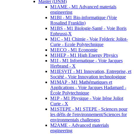
Master (DNM)
M1AME - M1 Advanced materials
engineering
M1BI - M1 Bio-informatique (Voie
Rosalind Franklin)
M1BS - M1 Biologie-Santé - Voie Boris
Ephrussi-X
M1C - M1 Chimie - Voie Fréderic Joliot-
Curie - Ecole Polytechnique
M1ECO - M1 Economie
M1HEP - M1 High Energy Physics
M1I - M1 Informatique - Voie Jacques
Herbrand - X
M1IESVIT - M1 Innovation, Entreprise, et
Société - Voie Innovation technologique
M1MAP - M1 Mathématiques et
Applications - Voie Jacques Hadamard -
École Polytechnique
M1P - M1 Physique - Voie Irène Joliot
Curie - X
M1STEPE - M1 STEPE - Sciences pour
les défis de l'environnement/Sciences for
environmentals challenges
M2AME - Advanced materials
engineering