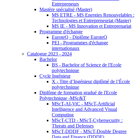
Entrepreneurs
Mastère spécialisé (Master)
MS ETRE - MS Energies Renouvelables :
Technologies et Entrepreneuriat (Master)
MS IE - MS Innovation et Entreprenariat
Programme d'échange
EuroteQ - Diplôme EuroteQ
PEI - Programmes d'échange
internationaux
Catalogue 2023 - 2024
Bachelor
BS - Bachelor of Science de l'Ecole
polytechnique
Cycle Ingénieur
X - Titre d’Ingénieur diplômé de l’École
polytechnique
Diplôme de formation gradué de l'Ecole
Polytechnique -MSc&T
MScT-AI-ViC - MScT-Artificial
Intelligence and Advanced Visual
Computing
MScT-CTD - MScT-Cybersecurity :
Threats and Defenses
MScT-DDDF - MScT-Double Degree
Data and Finance (DDDF)