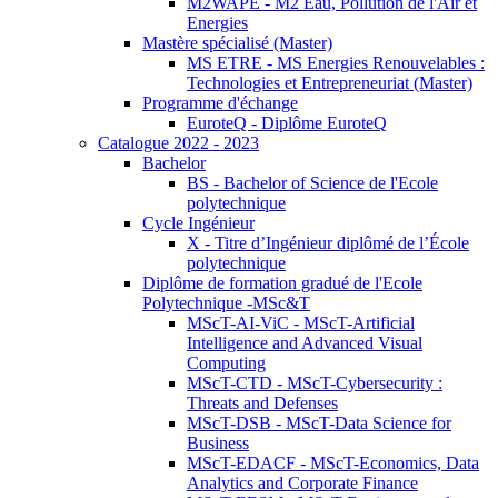
M2WAPE - M2 Eau, Pollution de l'Air et
Energies
Mastère spécialisé (Master)
MS ETRE - MS Energies Renouvelables :
Technologies et Entrepreneuriat (Master)
Programme d'échange
EuroteQ - Diplôme EuroteQ
Catalogue 2022 - 2023
Bachelor
BS - Bachelor of Science de l'Ecole
polytechnique
Cycle Ingénieur
X - Titre d’Ingénieur diplômé de l’École
polytechnique
Diplôme de formation gradué de l'Ecole
Polytechnique -MSc&T
MScT-AI-ViC - MScT-Artificial
Intelligence and Advanced Visual
Computing
MScT-CTD - MScT-Cybersecurity :
Threats and Defenses
MScT-DSB - MScT-Data Science for
Business
MScT-EDACF - MScT-Economics, Data
Analytics and Corporate Finance