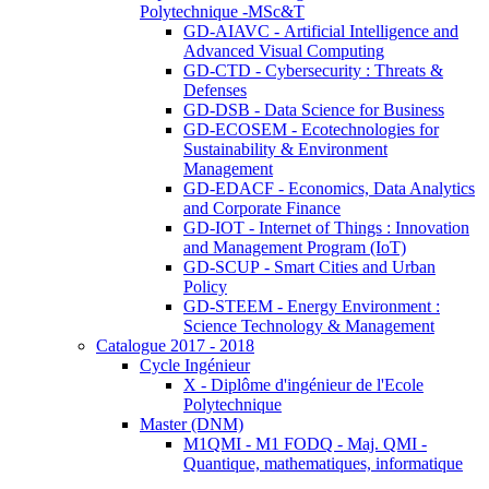
Polytechnique -MSc&T
GD-AIAVC - Artificial Intelligence and
Advanced Visual Computing
GD-CTD - Cybersecurity : Threats &
Defenses
GD-DSB - Data Science for Business
GD-ECOSEM - Ecotechnologies for
Sustainability & Environment
Management
GD-EDACF - Economics, Data Analytics
and Corporate Finance
GD-IOT - Internet of Things : Innovation
and Management Program (IoT)
GD-SCUP - Smart Cities and Urban
Policy
GD-STEEM - Energy Environment :
Science Technology & Management
Catalogue 2017 - 2018
Cycle Ingénieur
X - Diplôme d'ingénieur de l'Ecole
Polytechnique
Master (DNM)
M1QMI - M1 FODQ - Maj. QMI -
Quantique, mathematiques, informatique