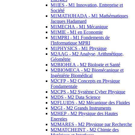
M1IES - M1 Innovation, Entreprise et
Société
M1MATHJHADA - M1 Mathématiques
Jacques Hadamard
M1MECHA - M1 Mécanique
M1MIE - M1 en Economie
M1MPRI - M1 Fondements de
l'Informatique MPRI
M1PHYSICS - M1 Physique
M2AAG - M2 Analyse, Arithmétique,
Géométrie
M2BIOHEA - M2 Biologie et Santé
M2BIOMECA - M2 Biomécanique et
Ingéniérie Biomédical
M2CFP - M2 Concepts en Physique
Fondamentale
M2CPS - M2 Système Cyber Physique
M2DS - M2 Data Science
M2FLUIDS - M2 Mécanique des Fluides
M2GI - M2 Grands Instruments
M2HEP - M2 Physique des Hautes
Energies
M2MARES - M2 Physique par Recherche
M2MATCHEINT - M2 Chimie des