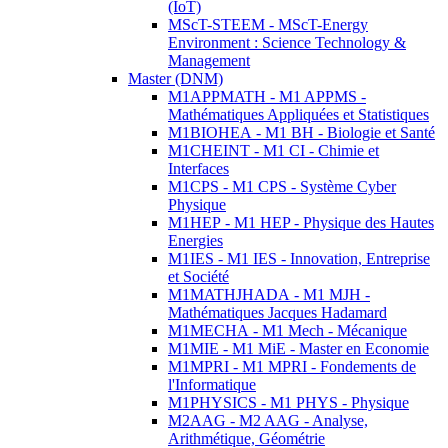
(IoT)
MScT-STEEM - MScT-Energy
Environment : Science Technology &
Management
Master (DNM)
M1APPMATH - M1 APPMS -
Mathématiques Appliquées et Statistiques
M1BIOHEA - M1 BH - Biologie et Santé
M1CHEINT - M1 CI - Chimie et
Interfaces
M1CPS - M1 CPS - Système Cyber
Physique
M1HEP - M1 HEP - Physique des Hautes
Energies
M1IES - M1 IES - Innovation, Entreprise
et Société
M1MATHJHADA - M1 MJH -
Mathématiques Jacques Hadamard
M1MECHA - M1 Mech - Mécanique
M1MIE - M1 MiE - Master en Economie
M1MPRI - M1 MPRI - Fondements de
l'Informatique
M1PHYSICS - M1 PHYS - Physique
M2AAG - M2 AAG - Analyse,
Arithmétique, Géométrie