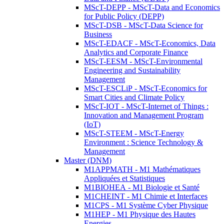
MScT-DEPP - MScT-Data and Economics
for Public Policy (DEPP)
MScT-DSB - MScT-Data Science for
Business
MScT-EDACF - MScT-Economics, Data
Analytics and Corporate Finance
MScT-EESM - MScT-Environmental
Engineering and Sustainability
Management
MScT-ESCLiP - MScT-Economics for
Smart Cities and Climate Policy
MScT-IOT - MScT-Internet of Things :
Innovation and Management Program
(IoT)
MScT-STEEM - MScT-Energy
Environment : Science Technology &
Management
Master (DNM)
M1APPMATH - M1 Mathématiques
Appliquées et Statistiques
M1BIOHEA - M1 Biologie et Santé
M1CHEINT - M1 Chimie et Interfaces
M1CPS - M1 Système Cyber Physique
M1HEP - M1 Physique des Hautes
Energies