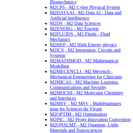
Biomechanics
M2CPS - M2 Cyber Physical System
M2DATAAI - M2 Data AI - Data and
Artificial Intelligence
M2DS - M2 Data Sciences
M2ENERG - M2 Énergie
M2FLUIDS - M2 Fluids - Fluid
Mechanics
M2HEP - M2 High Energy physics
M2ICS - M2 Integration, Circuits and
Systems
M2MATHMOD - M2 Mathematical
Modelling
M2MECENCLI - M2 Mecencli -
Mechanical Engineering for Clinicians
M2MICAS - M2 Machine Learning,
Communications and Security
M2MOCHI - M2 Molecular Chemistry
and Interfaces
M2MSV - M2 MSV - Mathématiques
pour les Sciences du Vivant
M2OPTIM - M2 Optimisation
M2PIC - M2 Projet Innovation Conception
M2QNSLMT - M2 Quantum, Light,
Materials and Nanosciences