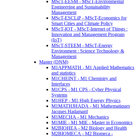
MScT-EESM - MScT-Environmental
Engineering and Sustainability
Management
MScT-ESCLiP - MScT-Economics for
Smart Cities and Climate Policy
MScT-IOT - MScT-Internet of Things :
Innovation and Management Program
(IoT)
MScT-STEEM - MScT-Energy
Environment : Science Technology &
Management
Master (DNM)
M1APPMATH - M1 Applied Mathematics
and statistics
M1CHEINT - M1 Chemistry and
Interfaces
M1CPS - M1 CPS - Cyber Physical
Systems
M1HEP - M1 High Energy Physics
M1MATHJHADA - M1 Mathematiques
Jacques Hadamard
M1MECHA - M1 Mechanics
M1MIE - M1 MIE - Master in Economics
M2BIOHEA - M2 Biology and Health
M2BIOMECA - M2 Biomeca -