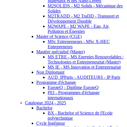
Matériaux et des Nano-Objets
M2SOLIDS - M2 Solids - Mécanique des
Solides
M2TRADD - M2 TraDD - Transport et
Développement Durable
M2WAPE - M2 WAPE - Eau, Air,
Pollution et Énergies
Master of Science (CGE)
MSc Entrepreneurs - MSc X-HEC
Entrepreneurs
Mastère spécialisé (Master)
MS ETRE - MS Energies Renouvelables :
Technologies et Entrepreneuriat (Master)
MS IE - MS Innovation et Entreprenariat
Non Diplomant
AUD_IPParis - AUDITEURS - IP Paris
Programme d'échange
EuroteQ - Diplôme EuroteQ
PEI - Programmes d'échange
internationaux
Catalogue 2024 - 2025
Bachelor
BX - Bachelor of Science de l'Ecole
polytechnique
Cycle Ingénieur