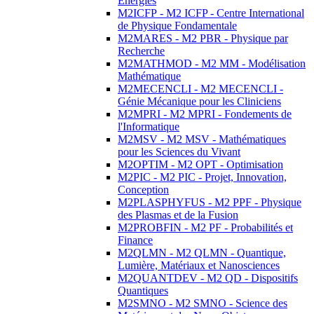
Energies
M2ICFP - M2 ICFP - Centre International
de Physique Fondamentale
M2MARES - M2 PBR - Physique par
Recherche
M2MATHMOD - M2 MM - Modélisation
Mathématique
M2MECENCLI - M2 MECENCLI -
Génie Mécanique pour les Cliniciens
M2MPRI - M2 MPRI - Fondements de
l'Informatique
M2MSV - M2 MSV - Mathématiques
pour les Sciences du Vivant
M2OPTIM - M2 OPT - Optimisation
M2PIC - M2 PIC - Projet, Innovation,
Conception
M2PLASPHYFUS - M2 PPF - Physique
des Plasmas et de la Fusion
M2PROBFIN - M2 PF - Probabilités et
Finance
M2QLMN - M2 QLMN - Quantique,
Lumière, Matériaux et Nanosciences
M2QUANTDEV - M2 QD - Dispositifs
Quantiques
M2SMNO - M2 SMNO - Science des