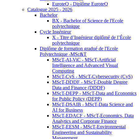
EuroteQ - Diplôme EuroteQ
Catalogue 2025 - 2026
Bachelor
BX - Bachelor of Science de l'Ecole
polytechnique
Cycle Ingénieur
X - Titre d’Ingénieur diplômé de l’École
polytechnique
Diplôme de formation gradué de l'Ecole
Polytechnique -MSc&T
MScT-AI-ViC - MScT-Artificial
Intelligence and Advanced Visual
Computing
MScT-CyS - MScT-Cybersecurity (CyS)
MScT-DDDF - MScT-Double Degree
Data and Finance (DDDF)
MScT-DEPP - MScT-Data and Economics
for Public Policy (DEPP)
MScT-DSAIB - MScT-Data Science and
AI for Business
MScT-EDACF - MScT-Economics, Data
Analytics and Corporate Finance
MScT-EESM - MScT-Environmental
Engineering and Sustainability
Management