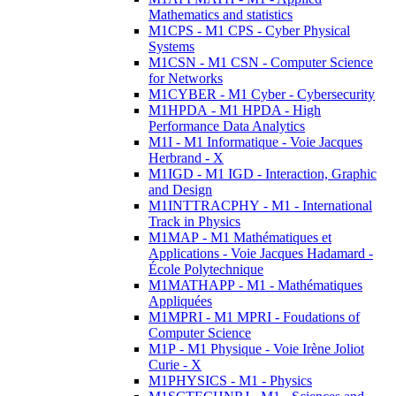
Mathematics and statistics
M1CPS - M1 CPS - Cyber Physical
Systems
M1CSN - M1 CSN - Computer Science
for Networks
M1CYBER - M1 Cyber - Cybersecurity
M1HPDA - M1 HPDA - High
Performance Data Analytics
M1I - M1 Informatique - Voie Jacques
Herbrand - X
M1IGD - M1 IGD - Interaction, Graphic
and Design
M1INTTRACPHY - M1 - International
Track in Physics
M1MAP - M1 Mathématiques et
Applications - Voie Jacques Hadamard -
École Polytechnique
M1MATHAPP - M1 - Mathématiques
Appliquées
M1MPRI - M1 MPRI - Foudations of
Computer Science
M1P - M1 Physique - Voie Irène Joliot
Curie - X
M1PHYSICS - M1 - Physics