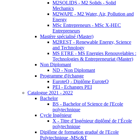
M2SOLIDS - M2 Solids - Solid
Mechanics
M2WAPE - M2 Water, Air, Pollution and
Energy
MSc Entrepreneurs - MSc X-HEC
Entrepreneurs
Mastère spécialisé (Master)
M2REST - Renewable Energy, Science
and Technology
MS ETRE - MS Energies Renouvelables :
Technologies & Entrepreneuriat (Master)
Non Diplomant
ND - Non Diplomant
Programme d'échange
EuroteQ - Diplôme EuroteQ
PEI - Echanges PEI
Catalogue 2021 - 2022
Bachelor
BS - Bachelor of Science de l'Ecole
polytechnique
Cycle Ingénieur
X - Titre d’Ingénieur diplômé de l’École
polytechnique
Diplôme de formation gradué de l'Ecole
Polytechnique -MSc&T