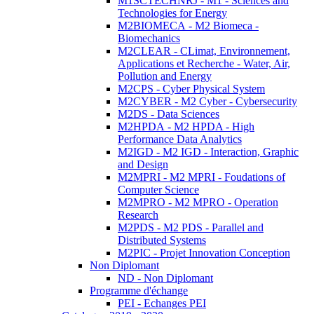
M1SCTECHNRJ - M1 - Sciences and
Technologies for Energy
M2BIOMECA - M2 Biomeca -
Biomechanics
M2CLEAR - CLimat, Environnement,
Applications et Recherche - Water, Air,
Pollution and Energy
M2CPS - Cyber Physical System
M2CYBER - M2 Cyber - Cybersecurity
M2DS - Data Sciences
M2HPDA - M2 HPDA - High
Performance Data Analytics
M2IGD - M2 IGD - Interaction, Graphic
and Design
M2MPRI - M2 MPRI - Foudations of
Computer Science
M2MPRO - M2 MPRO - Operation
Research
M2PDS - M2 PDS - Parallel and
Distributed Systems
M2PIC - Projet Innovation Conception
Non Diplomant
ND - Non Diplomant
Programme d'échange
PEI - Echanges PEI