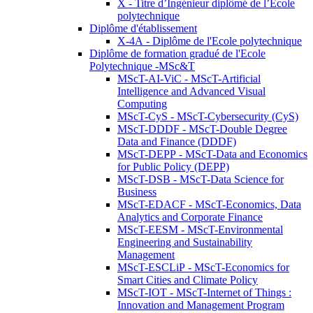
X - Titre d’Ingénieur diplômé de l’École
polytechnique
Diplôme d'établissement
X-4A - Diplôme de l'Ecole polytechnique
Diplôme de formation gradué de l'Ecole
Polytechnique -MSc&T
MScT-AI-ViC - MScT-Artificial
Intelligence and Advanced Visual
Computing
MScT-CyS - MScT-Cybersecurity (CyS)
MScT-DDDF - MScT-Double Degree
Data and Finance (DDDF)
MScT-DEPP - MScT-Data and Economics
for Public Policy (DEPP)
MScT-DSB - MScT-Data Science for
Business
MScT-EDACF - MScT-Economics, Data
Analytics and Corporate Finance
MScT-EESM - MScT-Environmental
Engineering and Sustainability
Management
MScT-ESCLiP - MScT-Economics for
Smart Cities and Climate Policy
MScT-IOT - MScT-Internet of Things :
Innovation and Management Program