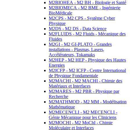
M2BIOHEA - M2 BH - Biologie et Santé
M2BIOMECA - M2 BME - Ingénierie
BioMédicale
M2CPS - M2 CPS - Système Cyber
Physique
M2DS - M2 DS - Data Science
M2FLUIDS - M2 Fluids - Mécanique des
Fluides
M2GI - M2 GI-PLATO - Grandes
installations - Plasmas, Lasers,
Accélérateurs, Tokamaks
M2HEP - M2 HEP - Physique des Hautes
Energies
M2ICFP - M2 ICFP - Centre International
de Physique Fondamentale
M2MACHI - M2 MACHI - Chimie des
Matériaux et Interfaces
M2MARES - M2 PBR - Physique par
Recherche
M2MATHMOD - M2 MM - Modélisation
Mathématique
M2MECENCLI - M2 MECENCLI -
Génie Mécanique pour les Cliniciens
M2MOCHI - M2 MoChI - Chimie
Moléculaire et Interfaces