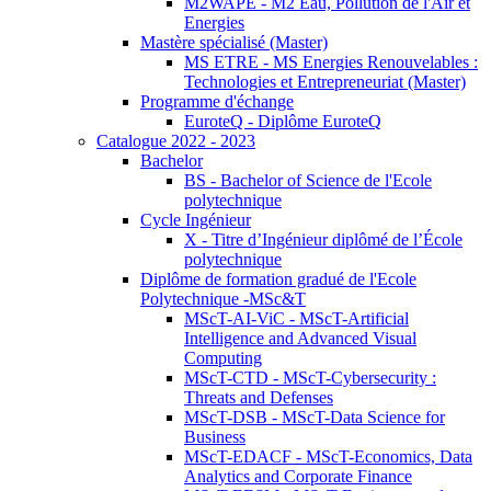
M2WAPE - M2 Eau, Pollution de l'Air et
Energies
Mastère spécialisé (Master)
MS ETRE - MS Energies Renouvelables :
Technologies et Entrepreneuriat (Master)
Programme d'échange
EuroteQ - Diplôme EuroteQ
Catalogue 2022 - 2023
Bachelor
BS - Bachelor of Science de l'Ecole
polytechnique
Cycle Ingénieur
X - Titre d’Ingénieur diplômé de l’École
polytechnique
Diplôme de formation gradué de l'Ecole
Polytechnique -MSc&T
MScT-AI-ViC - MScT-Artificial
Intelligence and Advanced Visual
Computing
MScT-CTD - MScT-Cybersecurity :
Threats and Defenses
MScT-DSB - MScT-Data Science for
Business
MScT-EDACF - MScT-Economics, Data
Analytics and Corporate Finance