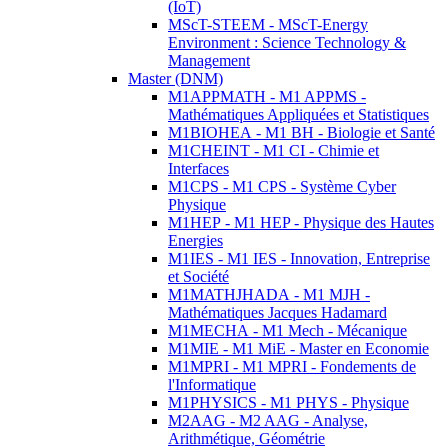
(IoT)
MScT-STEEM - MScT-Energy
Environment : Science Technology &
Management
Master (DNM)
M1APPMATH - M1 APPMS -
Mathématiques Appliquées et Statistiques
M1BIOHEA - M1 BH - Biologie et Santé
M1CHEINT - M1 CI - Chimie et
Interfaces
M1CPS - M1 CPS - Système Cyber
Physique
M1HEP - M1 HEP - Physique des Hautes
Energies
M1IES - M1 IES - Innovation, Entreprise
et Société
M1MATHJHADA - M1 MJH -
Mathématiques Jacques Hadamard
M1MECHA - M1 Mech - Mécanique
M1MIE - M1 MiE - Master en Economie
M1MPRI - M1 MPRI - Fondements de
l'Informatique
M1PHYSICS - M1 PHYS - Physique
M2AAG - M2 AAG - Analyse,
Arithmétique, Géométrie