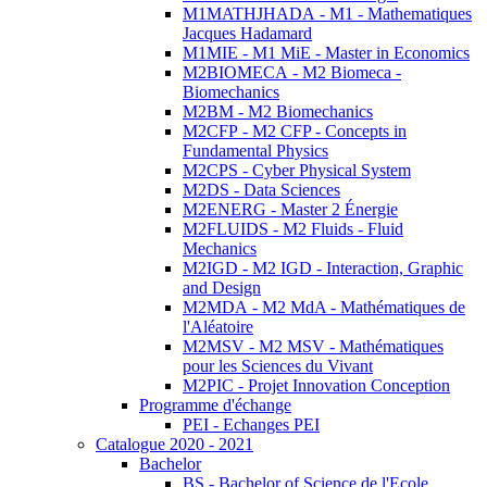
M1MATHJHADA - M1 - Mathematiques
Jacques Hadamard
M1MIE - M1 MiE - Master in Economics
M2BIOMECA - M2 Biomeca -
Biomechanics
M2BM - M2 Biomechanics
M2CFP - M2 CFP - Concepts in
Fundamental Physics
M2CPS - Cyber Physical System
M2DS - Data Sciences
M2ENERG - Master 2 Énergie
M2FLUIDS - M2 Fluids - Fluid
Mechanics
M2IGD - M2 IGD - Interaction, Graphic
and Design
M2MDA - M2 MdA - Mathématiques de
l'Aléatoire
M2MSV - M2 MSV - Mathématiques
pour les Sciences du Vivant
M2PIC - Projet Innovation Conception
Programme d'échange
PEI - Echanges PEI
Catalogue 2020 - 2021
Bachelor
BS - Bachelor of Science de l'Ecole