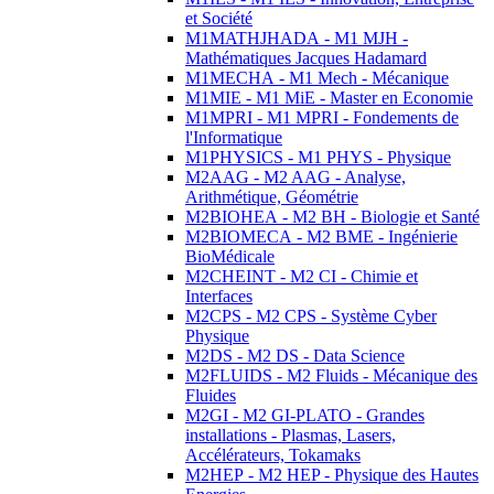
et Société
M1MATHJHADA - M1 MJH -
Mathématiques Jacques Hadamard
M1MECHA - M1 Mech - Mécanique
M1MIE - M1 MiE - Master en Economie
M1MPRI - M1 MPRI - Fondements de
l'Informatique
M1PHYSICS - M1 PHYS - Physique
M2AAG - M2 AAG - Analyse,
Arithmétique, Géométrie
M2BIOHEA - M2 BH - Biologie et Santé
M2BIOMECA - M2 BME - Ingénierie
BioMédicale
M2CHEINT - M2 CI - Chimie et
Interfaces
M2CPS - M2 CPS - Système Cyber
Physique
M2DS - M2 DS - Data Science
M2FLUIDS - M2 Fluids - Mécanique des
Fluides
M2GI - M2 GI-PLATO - Grandes
installations - Plasmas, Lasers,
Accélérateurs, Tokamaks
M2HEP - M2 HEP - Physique des Hautes