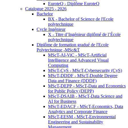
EuroteQ - Diplôme EuroteQ
Catalogue 2025 - 2026
Bachelor
BX - Bachelor of Science de l'Ecole
polytechnique
Cycle Ingénieur
X - Titre d’Ingénieur diplômé de l’École
polytechnique
Diplôme de formation gradué de l'Ecole
Polytechnique -MSc&T
MScT-AI-ViC - MScT-Artificial
Intelligence and Advanced Visual
Computing
MScT-CyS - MScT-Cybersecurity (CyS)
MScT-DDDF - MScT-Double Degree
Data and Finance (DDDF)
MScT-DEPP - MScT-Data and Economics
for Public Policy (DEPP)
MScT-DSAIB - MScT-Data Science and
AI for Business
MScT-EDACF - MScT-Economics, Data
Analytics and Corporate Finance
MScT-EESM - MScT-Environmental
Engineering and Sustainability
Management