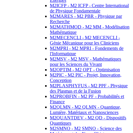
Energies
M2ICFP - M2 ICFP - Centre International
de Physique Fondamentale
M2MARES - M2 PBR - Physique par
Recherche
M2MATHMOD - M2 MM - Modélisation
Mathématique
M2MECENCLI - M2 MECENCLI -
Génie Mécanique pour les Cliniciens
M2MPRI - M2 MPRI - Fondements de
l'Informatique
M2MSV - M2 MSV - Mathématiques
pour les Sciences du Vivant
M2OPTIM - M2 OPT - Optimisation
M2PIC - M2 PIC - Projet, Innovation,
Conception
M2PLASPHYFUS - M2 PPF - Physique
des Plasmas et de la Fusion
M2PROBFIN - M2 PF - Probabilités et
Finance
M2QLMN - M2 QLMN - Quantique,
Lumière, Matériaux et Nanosciences
M2QUANTDEV - M2 QD - Dispositifs
Quantiques
M2SMNO - M2 SMNO - Science des