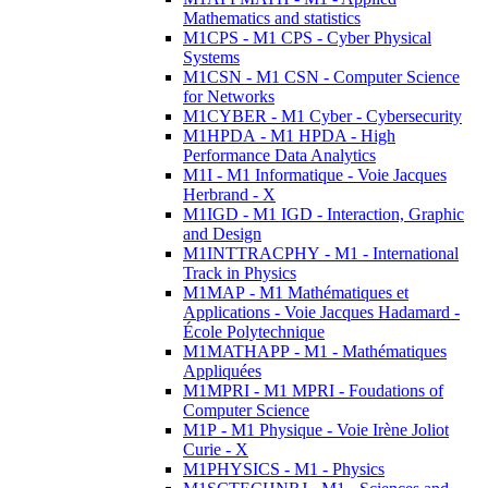
Mathematics and statistics
M1CPS - M1 CPS - Cyber Physical
Systems
M1CSN - M1 CSN - Computer Science
for Networks
M1CYBER - M1 Cyber - Cybersecurity
M1HPDA - M1 HPDA - High
Performance Data Analytics
M1I - M1 Informatique - Voie Jacques
Herbrand - X
M1IGD - M1 IGD - Interaction, Graphic
and Design
M1INTTRACPHY - M1 - International
Track in Physics
M1MAP - M1 Mathématiques et
Applications - Voie Jacques Hadamard -
École Polytechnique
M1MATHAPP - M1 - Mathématiques
Appliquées
M1MPRI - M1 MPRI - Foudations of
Computer Science
M1P - M1 Physique - Voie Irène Joliot
Curie - X
M1PHYSICS - M1 - Physics