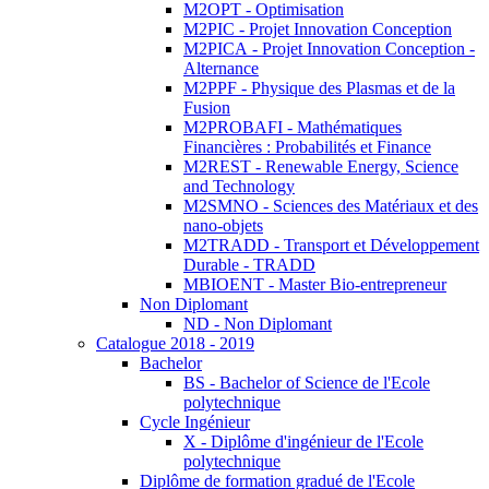
M2OPT - Optimisation
M2PIC - Projet Innovation Conception
M2PICA - Projet Innovation Conception -
Alternance
M2PPF - Physique des Plasmas et de la
Fusion
M2PROBAFI - Mathématiques
Financières : Probabilités et Finance
M2REST - Renewable Energy, Science
and Technology
M2SMNO - Sciences des Matériaux et des
nano-objets
M2TRADD - Transport et Développement
Durable - TRADD
MBIOENT - Master Bio-entrepreneur
Non Diplomant
ND - Non Diplomant
Catalogue 2018 - 2019
Bachelor
BS - Bachelor of Science de l'Ecole
polytechnique
Cycle Ingénieur
X - Diplôme d'ingénieur de l'Ecole
polytechnique
Diplôme de formation gradué de l'Ecole