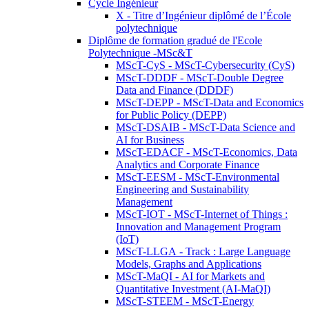
Cycle Ingénieur
X - Titre d’Ingénieur diplômé de l’École
polytechnique
Diplôme de formation gradué de l'Ecole
Polytechnique -MSc&T
MScT-CyS - MScT-Cybersecurity (CyS)
MScT-DDDF - MScT-Double Degree
Data and Finance (DDDF)
MScT-DEPP - MScT-Data and Economics
for Public Policy (DEPP)
MScT-DSAIB - MScT-Data Science and
AI for Business
MScT-EDACF - MScT-Economics, Data
Analytics and Corporate Finance
MScT-EESM - MScT-Environmental
Engineering and Sustainability
Management
MScT-IOT - MScT-Internet of Things :
Innovation and Management Program
(IoT)
MScT-LLGA - Track : Large Language
Models, Graphs and Applications
MScT-MaQI - AI for Markets and
Quantitative Investment (AI-MaQI)
MScT-STEEM - MScT-Energy