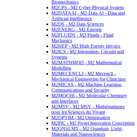
Biomechanics
M2CPS - M2 Cyber Physical System
M2DATAAI - M2 Data AI - Data and
Artificial Intelligence
M2DS - M2 Data Sciences
M2ENERG - M2 Énergie
M2FLUIDS - M2 Fluids - Fluid
Mechanics
M2HEP - M2 High Energy physics
M2ICS - M2 Integration, Circuits and
Systems
M2MATHMOD - M2 Mathematical
Modelling
M2MECENCLI - M2 Mecencli -
Mechanical Engineering for Clinicians
M2MICAS - M2 Machine Learning,
Communications and Security
M2MOCHI - M2 Molecular Chemistry
and Interfaces
M2MSV - M2 MSV - Mathématiques
pour les Sciences du Vivant
M2OPTIM - M2 Optimisation
M2PIC - M2 Projet Innovation Conception
M2QNSLMT - M2 Quantum, Light,
Materials and Nanosciences