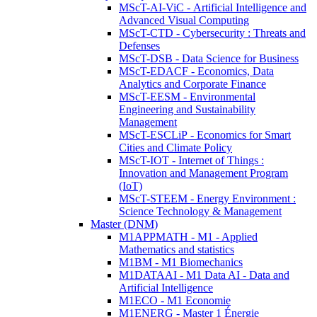
MScT-AI-ViC - Artificial Intelligence and
Advanced Visual Computing
MScT-CTD - Cybersecurity : Threats and
Defenses
MScT-DSB - Data Science for Business
MScT-EDACF - Economics, Data
Analytics and Corporate Finance
MScT-EESM - Environmental
Engineering and Sustainability
Management
MScT-ESCLiP - Economics for Smart
Cities and Climate Policy
MScT-IOT - Internet of Things :
Innovation and Management Program
(IoT)
MScT-STEEM - Energy Environment :
Science Technology & Management
Master (DNM)
M1APPMATH - M1 - Applied
Mathematics and statistics
M1BM - M1 Biomechanics
M1DATAAI - M1 Data AI - Data and
Artificial Intelligence
M1ECO - M1 Economie
M1ENERG - Master 1 Énergie