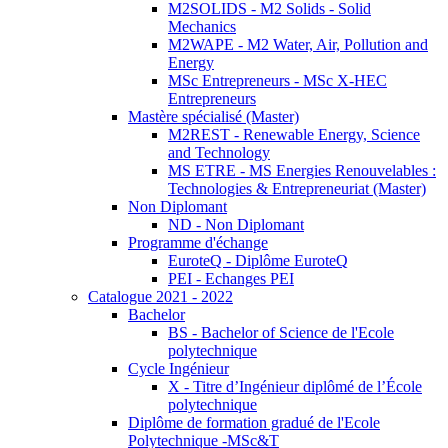
M2SOLIDS - M2 Solids - Solid
Mechanics
M2WAPE - M2 Water, Air, Pollution and
Energy
MSc Entrepreneurs - MSc X-HEC
Entrepreneurs
Mastère spécialisé (Master)
M2REST - Renewable Energy, Science
and Technology
MS ETRE - MS Energies Renouvelables :
Technologies & Entrepreneuriat (Master)
Non Diplomant
ND - Non Diplomant
Programme d'échange
EuroteQ - Diplôme EuroteQ
PEI - Echanges PEI
Catalogue 2021 - 2022
Bachelor
BS - Bachelor of Science de l'Ecole
polytechnique
Cycle Ingénieur
X - Titre d’Ingénieur diplômé de l’École
polytechnique
Diplôme de formation gradué de l'Ecole
Polytechnique -MSc&T