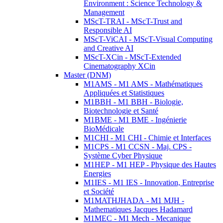
Environment : Science Technology &
Management
MScT-TRAI - MScT-Trust and
Responsible AI
MScT-ViCAI - MScT-Visual Computing
and Creative AI
MScT-XCin - MScT-Extended
Cinematography XCin
Master (DNM)
M1AMS - M1 AMS - Mathématiques
Appliquées et Statistiques
M1BBH - M1 BBH - Biologie,
Biotechnologie et Santé
M1BME - M1 BME - Ingénierie
BioMédicale
M1CHI - M1 CHI - Chimie et Interfaces
M1CPS - M1 CCSN - Maj. CPS -
Système Cyber Physique
M1HEP - M1 HEP - Physique des Hautes
Energies
M1IES - M1 IES - Innovation, Entreprise
et Société
M1MATHJHADA - M1 MJH -
Mathematiques Jacques Hadamard
M1MEC - M1 Mech - Mecanique