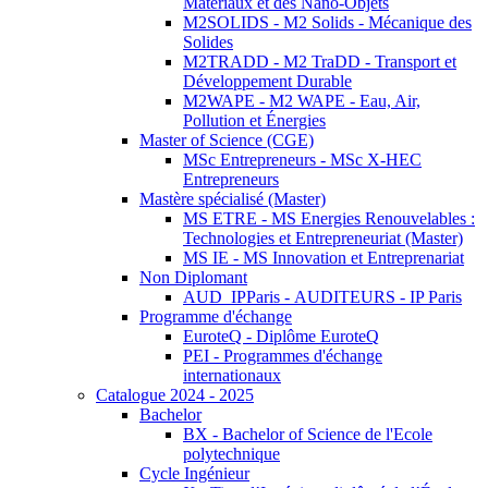
Matériaux et des Nano-Objets
M2SOLIDS - M2 Solids - Mécanique des
Solides
M2TRADD - M2 TraDD - Transport et
Développement Durable
M2WAPE - M2 WAPE - Eau, Air,
Pollution et Énergies
Master of Science (CGE)
MSc Entrepreneurs - MSc X-HEC
Entrepreneurs
Mastère spécialisé (Master)
MS ETRE - MS Energies Renouvelables :
Technologies et Entrepreneuriat (Master)
MS IE - MS Innovation et Entreprenariat
Non Diplomant
AUD_IPParis - AUDITEURS - IP Paris
Programme d'échange
EuroteQ - Diplôme EuroteQ
PEI - Programmes d'échange
internationaux
Catalogue 2024 - 2025
Bachelor
BX - Bachelor of Science de l'Ecole
polytechnique
Cycle Ingénieur