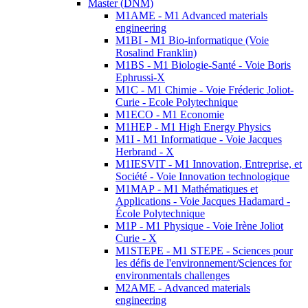
Master (DNM)
M1AME - M1 Advanced materials
engineering
M1BI - M1 Bio-informatique (Voie
Rosalind Franklin)
M1BS - M1 Biologie-Santé - Voie Boris
Ephrussi-X
M1C - M1 Chimie - Voie Fréderic Joliot-
Curie - Ecole Polytechnique
M1ECO - M1 Economie
M1HEP - M1 High Energy Physics
M1I - M1 Informatique - Voie Jacques
Herbrand - X
M1IESVIT - M1 Innovation, Entreprise, et
Société - Voie Innovation technologique
M1MAP - M1 Mathématiques et
Applications - Voie Jacques Hadamard -
École Polytechnique
M1P - M1 Physique - Voie Irène Joliot
Curie - X
M1STEPE - M1 STEPE - Sciences pour
les défis de l'environnement/Sciences for
environmentals challenges
M2AME - Advanced materials
engineering