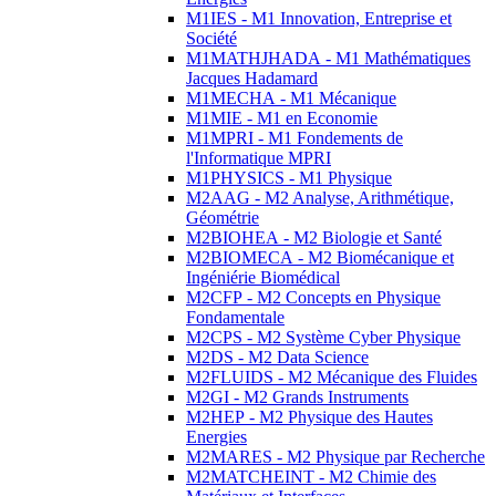
M1IES - M1 Innovation, Entreprise et
Société
M1MATHJHADA - M1 Mathématiques
Jacques Hadamard
M1MECHA - M1 Mécanique
M1MIE - M1 en Economie
M1MPRI - M1 Fondements de
l'Informatique MPRI
M1PHYSICS - M1 Physique
M2AAG - M2 Analyse, Arithmétique,
Géométrie
M2BIOHEA - M2 Biologie et Santé
M2BIOMECA - M2 Biomécanique et
Ingéniérie Biomédical
M2CFP - M2 Concepts en Physique
Fondamentale
M2CPS - M2 Système Cyber Physique
M2DS - M2 Data Science
M2FLUIDS - M2 Mécanique des Fluides
M2GI - M2 Grands Instruments
M2HEP - M2 Physique des Hautes
Energies
M2MARES - M2 Physique par Recherche
M2MATCHEINT - M2 Chimie des