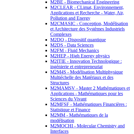
M2BE - Biomechanical Engineering
M2CLEAR - CLimat, Environnement,
Applications et Recherche - Water, Air,
Pollution and Energy
M2CMASIC - Conception, Modélisation
et Architecture des Systèmes Industriels
Complexes
M2DQ - Dispositif quantique
M2DS - Data Sciences
M2FM - Fluid Mechanics
M2HEP - High Energy physics
M2ITIE - Innovation Technologique :
ingénierie et entrepreneuriat
M2M4S - Modélisation Multiphysique
Multiéchelle des Matériaux et des
Structures
M2MAMSV - Master 2 Mathématiques et
Applications - Mathématiques pour les
Sciences du Vivant
M2MFSF - Mathématiques Financières :
Statistique et Finance
M2MM - Mathématiques de la
modélisation
M2MOCHI - Molecular Chemistry and
Interfaces