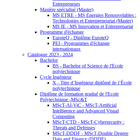
Entrepreneurs
Mastère spécialisé (Master)
MS ETRE - MS Energies Renouvelables :
Technologies et Entrepreneuriat (Master)
MS IE - MS Innovation et Entreprenariat
Programme d'échange
EuroteQ - Diplôme EuroteQ
PEI - Programmes d'échange
internationaux
Catalogue 2023 - 2024
Bachelor
BS - Bachelor of Science de l'Ecole
polytechnique
Cycle Ingénieur
X - Titre d’Ingénieur diplômé de l’École
polytechnique
Diplôme de formation gradué de l'Ecole
Polytechnique -MSc&T
MScT-AI-ViC - MScT-Artificial
Intelligence and Advanced Visual
Computing
MScT-CTD - MScT-Cybersecurity :
Threats and Defenses
MScT-DDDF - MScT-Double Degree
Data and Finance (DDDF)