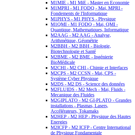
M1MIE - M1 MiE - Master en Economie
M1MPRI - M1 FODQ - Maj. MPRI -
Fondements de l'Informatique
M1PHYS - M1 PHYS - Physique
M1QMI - M1 FODQ - Maj. QMI -
Quantique, Mathematiques, Informatique
M2AAG - M2 AAG - Analyse,
Arithmétique, Géométrie
M2BBH - M2 BBH - Biologie,
Biotechnologie et Santé
M2BME - M2 BME - Ingénierie
BioMédicale
M2CHI - M2 CHI - Chimie et Interfaces
M2CPS - M2 CCSN - Maj. CPS -
Système Cyber Physique
M2DS - M2 DS - Science des données
M2FLUIDS - M2 Mech - Maj. Fluids -
Mecanique des Fluides
M2GIPLATO - M2 GI-PLATO - Grandes
installations - Plasmas, Lasers,
Accélérateurs, Tokamaks
M2HEP - M2 HEP - Physique des Hautes
Energies
M2ICFP - M2 ICFP - Centre International
de Physique Fondamentale