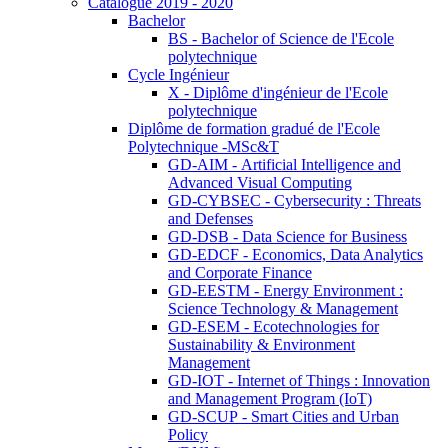
Catalogue 2019 - 2020
Bachelor
BS - Bachelor of Science de l'Ecole
polytechnique
Cycle Ingénieur
X - Diplôme d'ingénieur de l'Ecole
polytechnique
Diplôme de formation gradué de l'Ecole
Polytechnique -MSc&T
GD-AIM - Artificial Intelligence and
Advanced Visual Computing
GD-CYBSEC - Cybersecurity : Threats
and Defenses
GD-DSB - Data Science for Business
GD-EDCF - Economics, Data Analytics
and Corporate Finance
GD-EESTM - Energy Environment :
Science Technology & Management
GD-ESEM - Ecotechnologies for
Sustainability & Environment
Management
GD-IOT - Internet of Things : Innovation
and Management Program (IoT)
GD-SCUP - Smart Cities and Urban
Policy