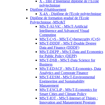
X - Titre d’Ingénieur diplômé de l’École
polytechnique
Diplôme d'établissement
X-4A - Diplôme de l'Ecole polytechnique
Diplôme de formation gradué de l'Ecole
Polytechnique -MSc&T
MScT-AI-ViC - MScT-Artificial
Intelligence and Advanced Visual
Computing
MScT-CyS - MScT-Cybersecurity (CyS)
MScT-DDDF - MScT-Double Degree
Data and Finance (DDDF)
MScT-DEPP - MScT-Data and Economics
for Public Policy (DEPP)
MScT-DSB - MScT-Data Science for
Business
MScT-EDACF - MScT-Economics, Data
Analytics and Corporate Finance
MScT-EESM - MScT-Environmental
Engineering and Sustainability
Management
MScT-ESCLiP - MScT-Economics for
Smart Cities and Climate Policy
MScT-IOT - MScT-Internet of Things :
Innovation and Management Program