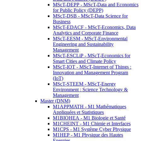
MScT-DEPP - MScT-Data and Economics
for Public Policy (DEPP)
MScT-DSB - MScT-Data Science for
Business
MScT-EDACF - MScT-Economics, Data
Analytics and Corporate Finance
MScT-EESM - MScT-Environmental
Engineering and Sustainability
Management
MScT-ESCLiP - MScT-Economics for
Smart Cities and Climate Policy
MScT-IOT - MScT-Internet of Things :
Innovation and Management Program
(IoT)
MScT-STEEM - MScT-Energy
Environment : Science Technology &
Management
Master (DNM)
M1APPMATH - M1 Mathématiques
Appliquées et Statistiques
M1BIOHEA - M1 Biologie et Santé
M1CHEINT - M1 Chimie et Interfaces
M1CPS - M1 Système Cyber Physique
M1HEP - M1 Physique des Hautes
Energies