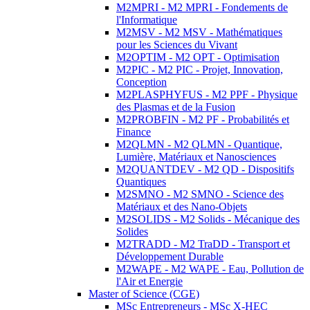
M2MPRI - M2 MPRI - Fondements de
l'Informatique
M2MSV - M2 MSV - Mathématiques
pour les Sciences du Vivant
M2OPTIM - M2 OPT - Optimisation
M2PIC - M2 PIC - Projet, Innovation,
Conception
M2PLASPHYFUS - M2 PPF - Physique
des Plasmas et de la Fusion
M2PROBFIN - M2 PF - Probabilités et
Finance
M2QLMN - M2 QLMN - Quantique,
Lumière, Matériaux et Nanosciences
M2QUANTDEV - M2 QD - Dispositifs
Quantiques
M2SMNO - M2 SMNO - Science des
Matériaux et des Nano-Objets
M2SOLIDS - M2 Solids - Mécanique des
Solides
M2TRADD - M2 TraDD - Transport et
Développement Durable
M2WAPE - M2 WAPE - Eau, Pollution de
l'Air et Energie
Master of Science (CGE)
MSc Entrepreneurs - MSc X-HEC