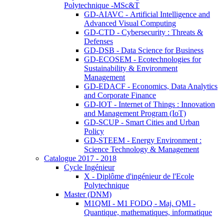
Polytechnique -MSc&T
GD-AIAVC - Artificial Intelligence and
Advanced Visual Computing
GD-CTD - Cybersecurity : Threats &
Defenses
GD-DSB - Data Science for Business
GD-ECOSEM - Ecotechnologies for
Sustainability & Environment
Management
GD-EDACF - Economics, Data Analytics
and Corporate Finance
GD-IOT - Internet of Things : Innovation
and Management Program (IoT)
GD-SCUP - Smart Cities and Urban
Policy
GD-STEEM - Energy Environment :
Science Technology & Management
Catalogue 2017 - 2018
Cycle Ingénieur
X - Diplôme d'ingénieur de l'Ecole
Polytechnique
Master (DNM)
M1QMI - M1 FODQ - Maj. QMI -
Quantique, mathematiques, informatique