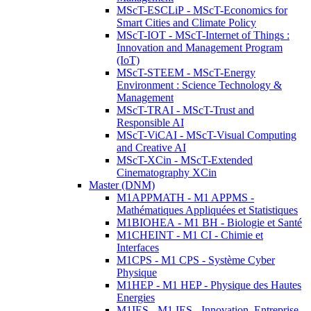
MScT-ESCLiP - MScT-Economics for
Smart Cities and Climate Policy
MScT-IOT - MScT-Internet of Things :
Innovation and Management Program
(IoT)
MScT-STEEM - MScT-Energy
Environment : Science Technology &
Management
MScT-TRAI - MScT-Trust and
Responsible AI
MScT-ViCAI - MScT-Visual Computing
and Creative AI
MScT-XCin - MScT-Extended
Cinematography XCin
Master (DNM)
M1APPMATH - M1 APPMS -
Mathématiques Appliquées et Statistiques
M1BIOHEA - M1 BH - Biologie et Santé
M1CHEINT - M1 CI - Chimie et
Interfaces
M1CPS - M1 CPS - Système Cyber
Physique
M1HEP - M1 HEP - Physique des Hautes
Energies
M1IES - M1 IES - Innovation, Entreprise