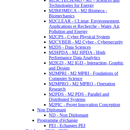
M1SCTECHNRJ - M1 - Sciences and
Technologies for Energy
M2BIOMECA - M2 Biomeca -
Biomechanics
M2CLEAR - CLimat, Environnement,
Applications et Recherche - Water, Air,
Pollution and Energy
M2CPS - Cyber Physical System
M2CYBER - M2 Cyber - Cybersecurity
M2DS - Data Sciences
M2HPDA - M2 HPDA - High
Performance Data Analytics
M2IGD - M2 IGD - Interaction, Graphic
and Design
M2MPRI - M2 MPRI - Foudations of
Computer Science
M2MPRO - M2 MPRO - Operation
Research
M2PDS - M2 PDS - Parallel and
Distributed Systems
M2PIC - Projet Innovation Conception
Non Diplomant
ND - Non Diplomant
Programme d'échange
PEI - Echanges PEI