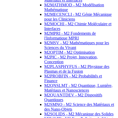
Matériaux et Interfaces
M2MATHMOD - M2 Modélisation
Mathématique
M2MECENCLI - M2 Génie Mécanique
pour les Cliniciens
M2MOCHI - M2 Chimie Moléculaire et
Interfaces
M2MPRI - M2 Fondements de
l'Informatique MPRI
M2MSV - M2 Mathématiques pour les
Sciences du Vivant
M2OPTIM - M2 Optimisation
M2PIC - M2 Projet, Innovation,
Conception
M2PLASPHYFUS - M2 Physique des
Plasmas et de la Fusion
M2PROBFIN - M2 Probabilités et
Finance
M2QNSLMT - M2 Quantique, Lumière,
Matériaux et Nanosciences
M2QUANTDEV - M2 Dispositifs
Quantiques
M2SMNO - M2 Science des Matériaux et
des Nano-Objets
M2SOLIDS - M2 Mécanique des Solides