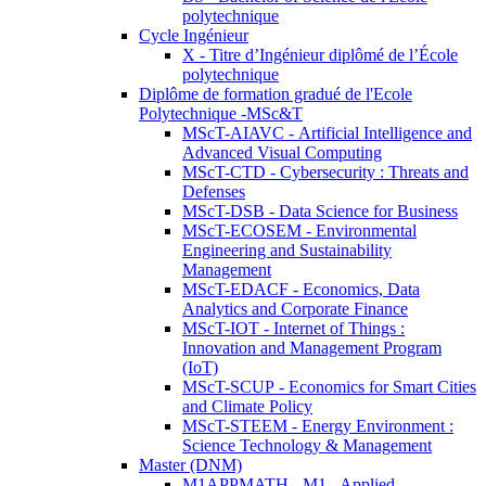
polytechnique
Cycle Ingénieur
X - Titre d’Ingénieur diplômé de l’École
polytechnique
Diplôme de formation gradué de l'Ecole
Polytechnique -MSc&T
MScT-AIAVC - Artificial Intelligence and
Advanced Visual Computing
MScT-CTD - Cybersecurity : Threats and
Defenses
MScT-DSB - Data Science for Business
MScT-ECOSEM - Environmental
Engineering and Sustainability
Management
MScT-EDACF - Economics, Data
Analytics and Corporate Finance
MScT-IOT - Internet of Things :
Innovation and Management Program
(IoT)
MScT-SCUP - Economics for Smart Cities
and Climate Policy
MScT-STEEM - Energy Environment :
Science Technology & Management
Master (DNM)
M1APPMATH - M1 - Applied