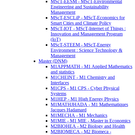
MScT-EESM - MScT-Environmental
Engineering and Sustainability
Management
MScT-ESCLiP - MScT-Economics for
Smart Cities and Climate Policy
MScT-IOT - MScT-Internet of Things :
Innovation and Management Program
(IoT)
MScT-STEEM - MScT-Energy
Environment : Science Technology &
Management
Master (DNM)
M1APPMATH - M1 Applied Mathematics
and statistics
M1CHEINT - M1 Chemistry and
Interfaces
M1CPS - M1 CPS - Cyber Physical
Systems
M1HEP - M1 High Energy Physics
M1MATHJHADA - M1 Mathematiques
Jacques Hadamard
M1MECHA - M1 Mechanics
M1MIE - M1 MIE - Master in Economics
M2BIOHEA - M2 Biology and Health
M2BIOMECA - M2 Biomeca -