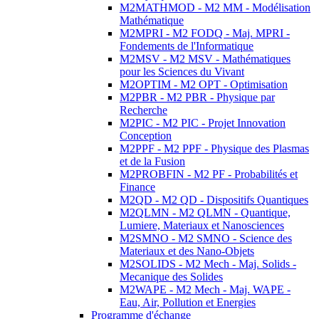
M2MATHMOD - M2 MM - Modélisation
Mathématique
M2MPRI - M2 FODQ - Maj. MPRI -
Fondements de l'Informatique
M2MSV - M2 MSV - Mathématiques
pour les Sciences du Vivant
M2OPTIM - M2 OPT - Optimisation
M2PBR - M2 PBR - Physique par
Recherche
M2PIC - M2 PIC - Projet Innovation
Conception
M2PPF - M2 PPF - Physique des Plasmas
et de la Fusion
M2PROBFIN - M2 PF - Probabilités et
Finance
M2QD - M2 QD - Dispositifs Quantiques
M2QLMN - M2 QLMN - Quantique,
Lumiere, Materiaux et Nanosciences
M2SMNO - M2 SMNO - Science des
Materiaux et des Nano-Objets
M2SOLIDS - M2 Mech - Maj. Solids -
Mecanique des Solides
M2WAPE - M2 Mech - Maj. WAPE -
Eau, Air, Pollution et Energies
Programme d'échange