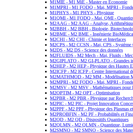
M1MIE - M1 MiE - Master en Economie
M1MPRI - M1 FODQ - Maj. MPRI - Fondeme
M1PHYS - M1 PHYS - Physique
M1QMI - M1 FODQ - Maj. QMI - Quantique
M2AAG - M2 AAG - Analyse, Arithmétique
M2BBH - M2 BBH - Biologie, Biotechnolog
M2BME - M2 BME - Ingénierie BioMédica
M2CHI - M2 CHI - Chimie et Interfaces
M2CPS - M2 CCSN - Maj. CPS - Système 
M2DS - M2 DS - Science des données
M2FLUIDS - M2 Mech - Maj. Fluids - Meca
M2GIPLATO - M2 GI-PLATO - Grandes instal
M2HEP - M2 HEP - Physique des Hautes E
M2ICFP - M2 ICFP - Centre International 
M2MATHMOD - M2 MM - Modélisation M
M2MPRI - M2 FODQ - Maj. MPRI - Fondeme
M2MSV - M2 MSV - Mathématiques pour le
M2OPTIM - M2 OPT - Optimisation
M2PBR - M2 PBR - Physique par Recherc
M2PIC - M2 PIC - Projet Innovation Conce
M2PPF - M2 PPF - Physique des Plasmas et
M2PROBFIN - M2 PF - Probabilités et Fin
M2QD - M2 QD - Dispositifs Quantiques
M2QLMN - M2 QLMN - Quantique, Lumiere
M2SMNO - M2 SMNO - Science des Materi