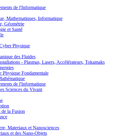
nts de l'Informatique
, Mathematiques, Informatique
, Géométrie
ie et Santé
le
Cyber Physique
nique des Fluides
lations - Plasmas, Lasers, Accélérateurs, Tokamaks
nergies
de Physique Fondamentale
athématique
nts de l'Informatique
s Sciences du Vivant
he
ption
 de la Fusion
ance
, Materiaux et Nanosciences
aux et des Nano-Objets