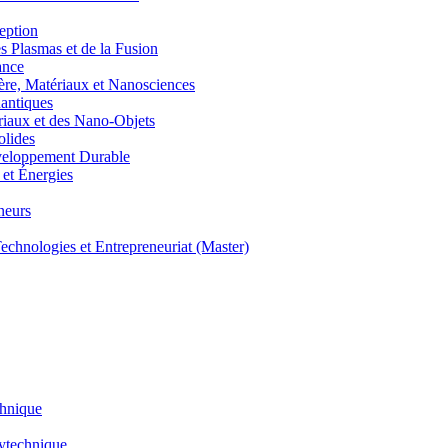
eption
lasmas et de la Fusion
ance
, Matériaux et Nanosciences
ntiques
aux et des Nano-Objets
lides
eloppement Durable
et Énergies
neurs
hnologies et Entrepreneuriat (Master)
chnique
lytechnique