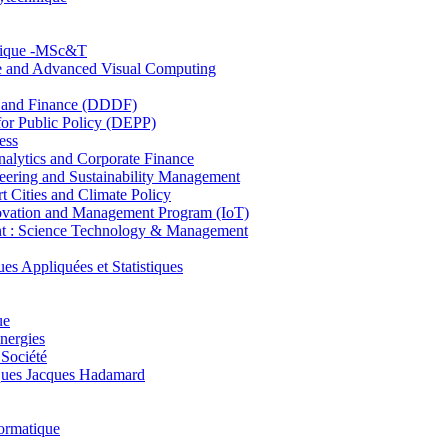
hnique -MSc&T
ce and Advanced Visual Computing
and Finance (DDDF)
r Public Policy (DEPP)
ess
ytics and Corporate Finance
ring and Sustainability Management
Cities and Climate Policy
ovation and Management Program (IoT)
: Science Technology & Management
ppliquées et Statistiques
ue
nergies
 Société
es Jacques Hadamard
ormatique