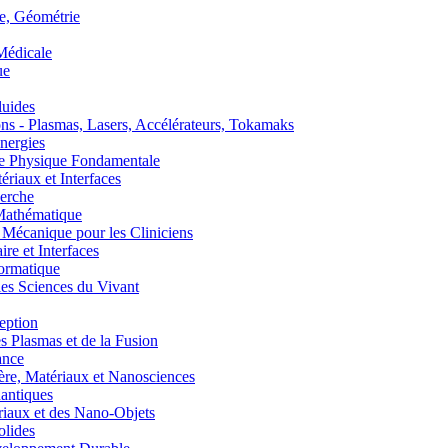
, Géométrie
édicale
ue
uides
s - Plasmas, Lasers, Accélérateurs, Tokamaks
nergies
de Physique Fondamentale
aux et Interfaces
erche
athématique
anique pour les Cliniciens
 et Interfaces
ormatique
s Sciences du Vivant
eption
lasmas et de la Fusion
ance
, Matériaux et Nanosciences
ntiques
aux et des Nano-Objets
lides