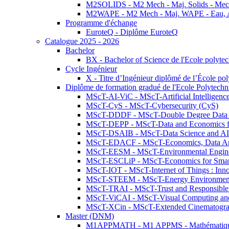
M2SOLIDS - M2 Mech - Maj. Solids - Meca
M2WAPE - M2 Mech - Maj. WAPE - Eau, Air
Programme d'échange
EuroteQ - Diplôme EuroteQ
Catalogue 2025 - 2026
Bachelor
BX - Bachelor of Science de l'Ecole polyte
Cycle Ingénieur
X - Titre d’Ingénieur diplômé de l’École po
Diplôme de formation gradué de l'Ecole Polytec
MScT-AI-ViC - MScT-Artificial Intelligen
MScT-CyS - MScT-Cybersecurity (CyS)
MScT-DDDF - MScT-Double Degree Data 
MScT-DEPP - MScT-Data and Economics fo
MScT-DSAIB - MScT-Data Science and AI 
MScT-EDACF - MScT-Economics, Data Anal
MScT-EESM - MScT-Environmental Enginee
MScT-ESCLiP - MScT-Economics for Smart 
MScT-IOT - MScT-Internet of Things : Inn
MScT-STEEM - MScT-Energy Environment 
MScT-TRAI - MScT-Trust and Responsible
MScT-ViCAI - MScT-Visual Computing and
MScT-XCin - MScT-Extended Cinematogr
Master (DNM)
M1APPMATH - M1 APPMS - Mathématiques A