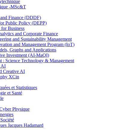
lytechnique
hnique -MSc&T
and Finance (DDDF)
r Public Policy (DEPP)
for Business
ytics and Corporate Finance
ring and Sustainability Management
ovation and Management Program (IoT)
ls, Graphs and Applications
ive Investment (AI-MaQI)
: Science Technology & Management
 AI
 Creative AI
aphy XCin
es et Statistiques
ie et Santé
le
Cyber Physique
nergies
 Société
es Jacques Hadamard