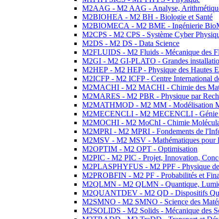
M2AAG - M2 AAG - Analyse, Arithmétique
M2BIOHEA - M2 BH - Biologie et Santé
M2BIOMECA - M2 BME - Ingénierie BioM
M2CPS - M2 CPS - Système Cyber Physiq
M2DS - M2 DS - Data Science
M2FLUIDS - M2 Fluids - Mécanique des Fl
M2GI - M2 GI-PLATO - Grandes installation
M2HEP - M2 HEP - Physique des Hautes E
M2ICFP - M2 ICFP - Centre International 
M2MACHI - M2 MACHI - Chimie des Matéri
M2MARES - M2 PBR - Physique par Rech
M2MATHMOD - M2 MM - Modélisation M
M2MECENCLI - M2 MECENCLI - Génie Méc
M2MOCHI - M2 MoChI - Chimie Moléculaire
M2MPRI - M2 MPRI - Fondements de l'Inf
M2MSV - M2 MSV - Mathématiques pour le
M2OPTIM - M2 OPT - Optimisation
M2PIC - M2 PIC - Projet, Innovation, Conc
M2PLASPHYFUS - M2 PPF - Physique des P
M2PROBFIN - M2 PF - Probabilités et Fin
M2QLMN - M2 QLMN - Quantique, Lumière
M2QUANTDEV - M2 QD - Dispositifs Qua
M2SMNO - M2 SMNO - Science des Matéri
M2SOLIDS - M2 Solids - Mécanique des So