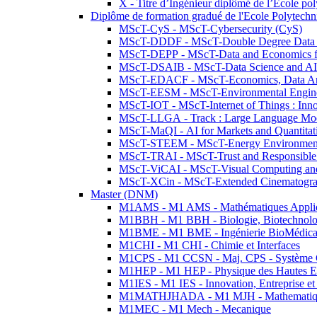
X - Titre d’Ingénieur diplômé de l’École po
Diplôme de formation gradué de l'Ecole Polytec
MScT-CyS - MScT-Cybersecurity (CyS)
MScT-DDDF - MScT-Double Degree Data 
MScT-DEPP - MScT-Data and Economics fo
MScT-DSAIB - MScT-Data Science and AI 
MScT-EDACF - MScT-Economics, Data Anal
MScT-EESM - MScT-Environmental Enginee
MScT-IOT - MScT-Internet of Things : Inn
MScT-LLGA - Track : Large Language Mode
MScT-MaQI - AI for Markets and Quantitat
MScT-STEEM - MScT-Energy Environment 
MScT-TRAI - MScT-Trust and Responsible
MScT-ViCAI - MScT-Visual Computing and
MScT-XCin - MScT-Extended Cinematogr
Master (DNM)
M1AMS - M1 AMS - Mathématiques Appliqué
M1BBH - M1 BBH - Biologie, Biotechnolog
M1BME - M1 BME - Ingénierie BioMédica
M1CHI - M1 CHI - Chimie et Interfaces
M1CPS - M1 CCSN - Maj. CPS - Système 
M1HEP - M1 HEP - Physique des Hautes E
M1IES - M1 IES - Innovation, Entreprise et
M1MATHJHADA - M1 MJH - Mathematiqu
M1MEC - M1 Mech - Mecanique