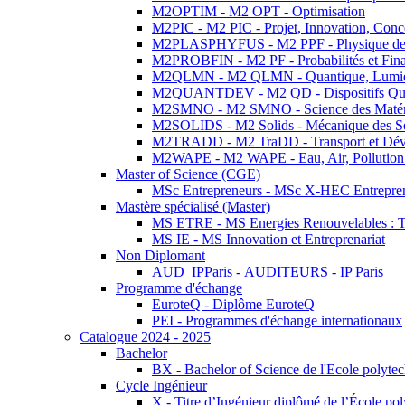
M2OPTIM - M2 OPT - Optimisation
M2PIC - M2 PIC - Projet, Innovation, Conc
M2PLASPHYFUS - M2 PPF - Physique des P
M2PROBFIN - M2 PF - Probabilités et Fin
M2QLMN - M2 QLMN - Quantique, Lumière
M2QUANTDEV - M2 QD - Dispositifs Qua
M2SMNO - M2 SMNO - Science des Matéri
M2SOLIDS - M2 Solids - Mécanique des So
M2TRADD - M2 TraDD - Transport et Dév
M2WAPE - M2 WAPE - Eau, Air, Pollution 
Master of Science (CGE)
MSc Entrepreneurs - MSc X-HEC Entrepre
Mastère spécialisé (Master)
MS ETRE - MS Energies Renouvelables : Tec
MS IE - MS Innovation et Entreprenariat
Non Diplomant
AUD_IPParis - AUDITEURS - IP Paris
Programme d'échange
EuroteQ - Diplôme EuroteQ
PEI - Programmes d'échange internationaux
Catalogue 2024 - 2025
Bachelor
BX - Bachelor of Science de l'Ecole polyte
Cycle Ingénieur
X - Titre d’Ingénieur diplômé de l’École po