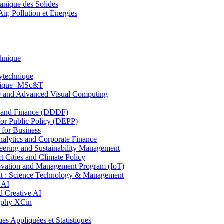
nique des Solides
, Pollution et Energies
chnique
lytechnique
hnique -MSc&T
ce and Advanced Visual Computing
and Finance (DDDF)
r Public Policy (DEPP)
for Business
ytics and Corporate Finance
ring and Sustainability Management
Cities and Climate Policy
ovation and Management Program (IoT)
: Science Technology & Management
 AI
 Creative AI
aphy XCin
ppliquées et Statistiques