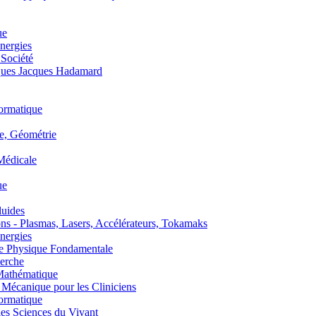
ue
nergies
 Société
es Jacques Hadamard
ormatique
, Géométrie
édicale
ue
uides
s - Plasmas, Lasers, Accélérateurs, Tokamaks
nergies
de Physique Fondamentale
erche
athématique
anique pour les Cliniciens
ormatique
s Sciences du Vivant