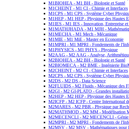
M1BIOHEA - M1 BH - Biologie et Santé
M1CHEINT - M1 CI - Chimie et Interfaces
M1CPS - M1 CPS - Système Cyber Physiq
M1HEP - M1 HEP - Physique des Hautes E
M1IES - M1 IES - Innovation, Entreprise et
M1MATHJHADA - M1 MJH - Mathématiqu
M1MECHA - M1 Mech - Mécanique
M1MIE - M1 MiE - Master en Economie
M1MPRI - M1 MPRI - Fondements de l'Inf
M1PHYSICS - M1 PHYS - Physique
M2AAG - M2 AAG - Analyse, Arithmétique
M2BIOHEA - M2 BH - Biologie et Santé
M2BIOMECA - M2 BME - Ingénierie BioM
M2CHEINT - M2 CI - Chimie et Interfaces
M2CPS - M2 CPS - Système Cyber Physiq
M2DS - M2 DS - Data Science
M2FLUIDS - M2 Fluids - Mécanique des Fl
M2GI - M2 GI-PLATO - Grandes installation
M2HEP - M2 HEP - Physique des Hautes E
M2ICFP - M2 ICFP - Centre International 
M2MARES - M2 PBR - Physique par Rech
M2MATHMOD - M2 MM - Modélisation M
M2MECENCLI - M2 MECENCLI - Génie Méc
M2MPRI - M2 MPRI - Fondements de l'Inf
M2MSV - M2 MSV - Mathématiques pour le