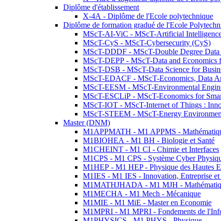
Diplôme d'établissement
X-4A - Diplôme de l'Ecole polytechnique
Diplôme de formation gradué de l'Ecole Polytec
MScT-AI-ViC - MScT-Artificial Intelligen
MScT-CyS - MScT-Cybersecurity (CyS)
MScT-DDDF - MScT-Double Degree Data 
MScT-DEPP - MScT-Data and Economics fo
MScT-DSB - MScT-Data Science for Busin
MScT-EDACF - MScT-Economics, Data Anal
MScT-EESM - MScT-Environmental Enginee
MScT-ESCLiP - MScT-Economics for Smart 
MScT-IOT - MScT-Internet of Things : Inn
MScT-STEEM - MScT-Energy Environment 
Master (DNM)
M1APPMATH - M1 APPMS - Mathématiques A
M1BIOHEA - M1 BH - Biologie et Santé
M1CHEINT - M1 CI - Chimie et Interfaces
M1CPS - M1 CPS - Système Cyber Physiq
M1HEP - M1 HEP - Physique des Hautes E
M1IES - M1 IES - Innovation, Entreprise et
M1MATHJHADA - M1 MJH - Mathématiqu
M1MECHA - M1 Mech - Mécanique
M1MIE - M1 MiE - Master en Economie
M1MPRI - M1 MPRI - Fondements de l'Inf
M1PHYSICS - M1 PHYS - Physique