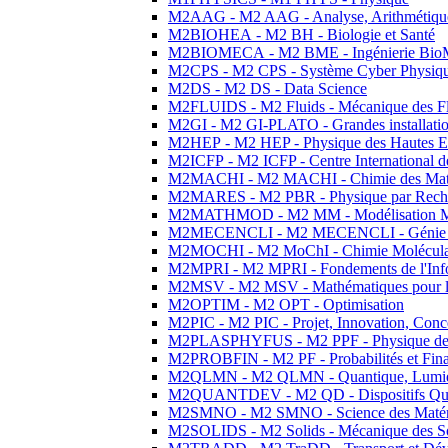
M2AAG - M2 AAG - Analyse, Arithmétique
M2BIOHEA - M2 BH - Biologie et Santé
M2BIOMECA - M2 BME - Ingénierie BioM
M2CPS - M2 CPS - Système Cyber Physiq
M2DS - M2 DS - Data Science
M2FLUIDS - M2 Fluids - Mécanique des Fl
M2GI - M2 GI-PLATO - Grandes installation
M2HEP - M2 HEP - Physique des Hautes E
M2ICFP - M2 ICFP - Centre International 
M2MACHI - M2 MACHI - Chimie des Matéri
M2MARES - M2 PBR - Physique par Rech
M2MATHMOD - M2 MM - Modélisation M
M2MECENCLI - M2 MECENCLI - Génie Méc
M2MOCHI - M2 MoChI - Chimie Moléculaire
M2MPRI - M2 MPRI - Fondements de l'Inf
M2MSV - M2 MSV - Mathématiques pour le
M2OPTIM - M2 OPT - Optimisation
M2PIC - M2 PIC - Projet, Innovation, Conc
M2PLASPHYFUS - M2 PPF - Physique des P
M2PROBFIN - M2 PF - Probabilités et Fin
M2QLMN - M2 QLMN - Quantique, Lumière
M2QUANTDEV - M2 QD - Dispositifs Qua
M2SMNO - M2 SMNO - Science des Matéri
M2SOLIDS - M2 Solids - Mécanique des So