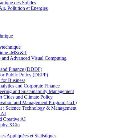
nique des Solides
, Pollution et Energies
chnique
lytechnique
hnique -MSc&T
ce and Advanced Visual Computing
and Finance (DDDF)
r Public Policy (DEPP)
for Business
ytics and Corporate Finance
ring and Sustainability Management
Cities and Climate Policy
ovation and Management Program (IoT)
: Science Technology & Management
 AI
 Creative AI
aphy XCin
ppliquées et Statistiques