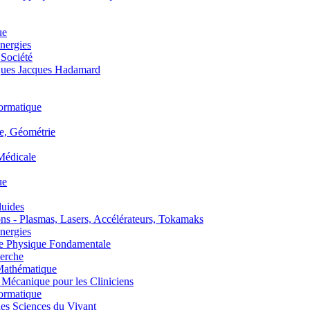
ue
nergies
 Société
es Jacques Hadamard
ormatique
, Géométrie
édicale
ue
uides
s - Plasmas, Lasers, Accélérateurs, Tokamaks
nergies
de Physique Fondamentale
erche
athématique
anique pour les Cliniciens
ormatique
s Sciences du Vivant