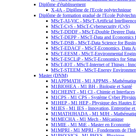
Diplôme d'établissement
X-4A - Diplôme de l'Ecole polytechnique
Diplôme de formation gradué de l'Ecole Polytec
MScT-AI-ViC - MScT-Artificial Intelligen
MScT-CyS - MScT-Cybersecurity (CyS)
MScT-DDDF - MScT-Double Degree Data 
MScT-DEPP - MScT-Data and Economics fo
MScT-DSB - MScT-Data Science for Busin
MScT-EDACF - MScT-Economics, Data Anal
MScT-EESM - MScT-Environmental Enginee
MScT-ESCLiP - MScT-Economics for Smart 
MScT-IOT - MScT-Internet of Things : Inn
MScT-STEEM - MScT-Energy Environment 
Master (DNM)
M1APPMATH - M1 APPMS - Mathématiques A
M1BIOHEA - M1 BH - Biologie et Santé
M1CHEINT - M1 CI - Chimie et Interfaces
M1CPS - M1 CPS - Système Cyber Physiq
M1HEP - M1 HEP - Physique des Hautes E
M1IES - M1 IES - Innovation, Entreprise et
M1MATHJHADA - M1 MJH - Mathématiqu
M1MECHA - M1 Mech - Mécanique
M1MIE - M1 MiE - Master en Economie
M1MPRI - M1 MPRI - Fondements de l'Inf
M1PHYSICS - M1 PHYS - Physique