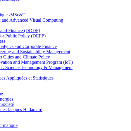
hnique -MSc&T
ce and Advanced Visual Computing
and Finance (DDDF)
r Public Policy (DEPP)
ess
ytics and Corporate Finance
ring and Sustainability Management
Cities and Climate Policy
ovation and Management Program (IoT)
: Science Technology & Management
ppliquées et Statistiques
ue
nergies
 Société
es Jacques Hadamard
ormatique