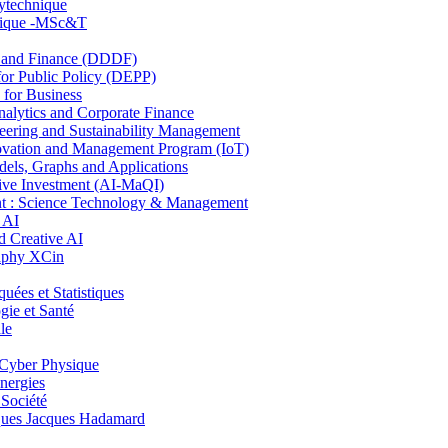
lytechnique
hnique -MSc&T
and Finance (DDDF)
r Public Policy (DEPP)
for Business
ytics and Corporate Finance
ring and Sustainability Management
ovation and Management Program (IoT)
ls, Graphs and Applications
ive Investment (AI-MaQI)
: Science Technology & Management
 AI
 Creative AI
aphy XCin
es et Statistiques
ie et Santé
le
Cyber Physique
nergies
 Société
es Jacques Hadamard