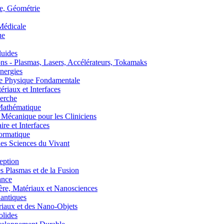
, Géométrie
édicale
ue
uides
s - Plasmas, Lasers, Accélérateurs, Tokamaks
nergies
de Physique Fondamentale
aux et Interfaces
erche
athématique
anique pour les Cliniciens
 et Interfaces
ormatique
s Sciences du Vivant
eption
lasmas et de la Fusion
ance
, Matériaux et Nanosciences
ntiques
aux et des Nano-Objets
lides