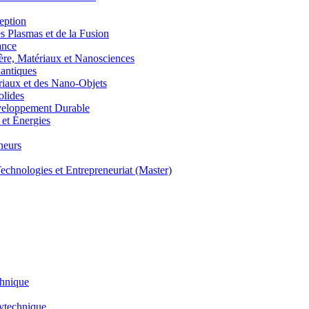
eption
lasmas et de la Fusion
ance
, Matériaux et Nanosciences
ntiques
aux et des Nano-Objets
lides
eloppement Durable
et Énergies
neurs
hnologies et Entrepreneuriat (Master)
chnique
lytechnique