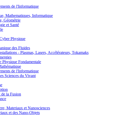
nts de l'Informatique
, Mathematiques, Informatique
, Géométrie
ie et Santé
le
Cyber Physique
nique des Fluides
lations - Plasmas, Lasers, Accélérateurs, Tokamaks
nergies
de Physique Fondamentale
athématique
nts de l'Informatique
s Sciences du Vivant
he
ption
 de la Fusion
ance
, Materiaux et Nanosciences
aux et des Nano-Objets