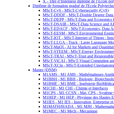
X - Titre d’Ingénieur diplômé de l’École po
Diplôme de formation gradué de l'Ecole Polytec
MScT-CyS - MScT-Cybersecurity (CyS)
MScT-DDDF - MScT-Double Degree Data 
MScT-DEPP - MScT-Data and Economics fo
MScT-DSAIB - MScT-Data Science and AI 
MScT-EDACF - MScT-Economics, Data Anal
MScT-EESM - MScT-Environmental Enginee
MScT-IOT - MScT-Internet of Things : Inn
MScT-LLGA - Track : Large Language Mode
MScT-MaQI - AI for Markets and Quantitat
MScT-STEEM - MScT-Energy Environment 
MScT-TRAI - MScT-Trust and Responsible
MScT-ViCAI - MScT-Visual Computing and
MScT-XCin - MScT-Extended Cinematogr
Master (DNM)
M1AMS - M1 AMS - Mathématiques Appliqué
M1BBH - M1 BBH - Biologie, Biotechnolog
M1BME - M1 BME - Ingénierie BioMédica
M1CHI - M1 CHI - Chimie et Interfaces
M1CPS - M1 CCSN - Maj. CPS - Système 
M1HEP - M1 HEP - Physique des Hautes E
M1IES - M1 IES - Innovation, Entreprise et
M1MATHJHADA - M1 MJH - Mathematiqu
M1MEC - M1 Mech - Mecanique