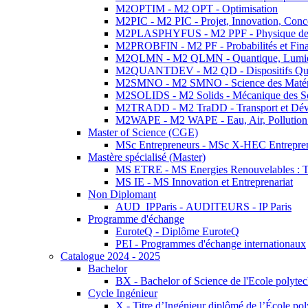
M2OPTIM - M2 OPT - Optimisation
M2PIC - M2 PIC - Projet, Innovation, Conc
M2PLASPHYFUS - M2 PPF - Physique des P
M2PROBFIN - M2 PF - Probabilités et Fin
M2QLMN - M2 QLMN - Quantique, Lumière
M2QUANTDEV - M2 QD - Dispositifs Qua
M2SMNO - M2 SMNO - Science des Matéri
M2SOLIDS - M2 Solids - Mécanique des So
M2TRADD - M2 TraDD - Transport et Dév
M2WAPE - M2 WAPE - Eau, Air, Pollution 
Master of Science (CGE)
MSc Entrepreneurs - MSc X-HEC Entrepre
Mastère spécialisé (Master)
MS ETRE - MS Energies Renouvelables : Tec
MS IE - MS Innovation et Entreprenariat
Non Diplomant
AUD_IPParis - AUDITEURS - IP Paris
Programme d'échange
EuroteQ - Diplôme EuroteQ
PEI - Programmes d'échange internationaux
Catalogue 2024 - 2025
Bachelor
BX - Bachelor of Science de l'Ecole polyte
Cycle Ingénieur
X - Titre d’Ingénieur diplômé de l’École po