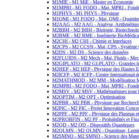
M1MIE - M1 MiE - Master en Economie
M1MPRI - M1 FODQ - Maj. MPRI - Fondeme
M1PHYS - M1 PHYS - Physique
M1QMI - M1 FODQ - Maj. QMI - Quantique
M2AAG - M2 AAG - Analyse, Arithmétique
M2BBH - M2 BBH - Biologie, Biotechnolog
M2BME - M2 BME - Ingénierie BioMédica
M2CHI - M2 CHI - Chimie et Interfaces
M2CPS - M2 CCSN - Maj. CPS - Système 
M2DS - M2 DS - Science des données
M2FLUIDS - M2 Mech - Maj. Fluids - Meca
M2GIPLATO - M2 GI-PLATO - Grandes instal
M2HEP - M2 HEP - Physique des Hautes E
M2ICFP - M2 ICFP - Centre International 
M2MATHMOD - M2 MM - Modélisation M
M2MPRI - M2 FODQ - Maj. MPRI - Fondeme
M2MSV - M2 MSV - Mathématiques pour le
M2OPTIM - M2 OPT - Optimisation
M2PBR - M2 PBR - Physique par Recherc
M2PIC - M2 PIC - Projet Innovation Conce
M2PPF - M2 PPF - Physique des Plasmas et
M2PROBFIN - M2 PF - Probabilités et Fin
M2QD - M2 QD - Dispositifs Quantiques
M2QLMN - M2 QLMN - Quantique, Lumiere
M2SMNO - M2 SMNO - Science des Materi