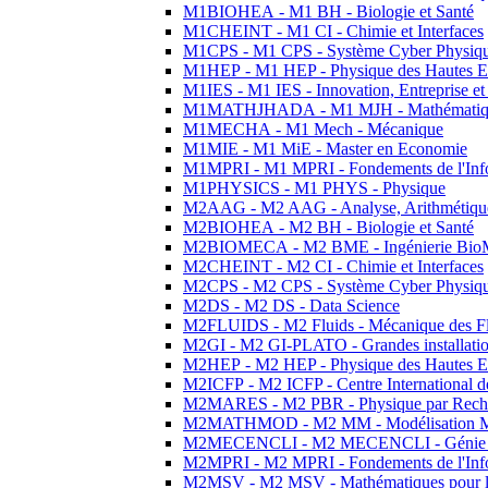
M1BIOHEA - M1 BH - Biologie et Santé
M1CHEINT - M1 CI - Chimie et Interfaces
M1CPS - M1 CPS - Système Cyber Physiq
M1HEP - M1 HEP - Physique des Hautes E
M1IES - M1 IES - Innovation, Entreprise et
M1MATHJHADA - M1 MJH - Mathématiqu
M1MECHA - M1 Mech - Mécanique
M1MIE - M1 MiE - Master en Economie
M1MPRI - M1 MPRI - Fondements de l'Inf
M1PHYSICS - M1 PHYS - Physique
M2AAG - M2 AAG - Analyse, Arithmétique
M2BIOHEA - M2 BH - Biologie et Santé
M2BIOMECA - M2 BME - Ingénierie BioM
M2CHEINT - M2 CI - Chimie et Interfaces
M2CPS - M2 CPS - Système Cyber Physiq
M2DS - M2 DS - Data Science
M2FLUIDS - M2 Fluids - Mécanique des Fl
M2GI - M2 GI-PLATO - Grandes installation
M2HEP - M2 HEP - Physique des Hautes E
M2ICFP - M2 ICFP - Centre International 
M2MARES - M2 PBR - Physique par Rech
M2MATHMOD - M2 MM - Modélisation M
M2MECENCLI - M2 MECENCLI - Génie Méc
M2MPRI - M2 MPRI - Fondements de l'Inf
M2MSV - M2 MSV - Mathématiques pour le