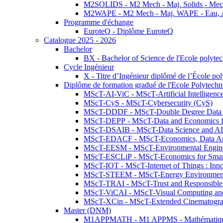
M2SOLIDS - M2 Mech - Maj. Solids - Meca
M2WAPE - M2 Mech - Maj. WAPE - Eau, Air
Programme d'échange
EuroteQ - Diplôme EuroteQ
Catalogue 2025 - 2026
Bachelor
BX - Bachelor of Science de l'Ecole polyte
Cycle Ingénieur
X - Titre d’Ingénieur diplômé de l’École po
Diplôme de formation gradué de l'Ecole Polytec
MScT-AI-ViC - MScT-Artificial Intelligen
MScT-CyS - MScT-Cybersecurity (CyS)
MScT-DDDF - MScT-Double Degree Data 
MScT-DEPP - MScT-Data and Economics fo
MScT-DSAIB - MScT-Data Science and AI 
MScT-EDACF - MScT-Economics, Data Anal
MScT-EESM - MScT-Environmental Enginee
MScT-ESCLiP - MScT-Economics for Smart 
MScT-IOT - MScT-Internet of Things : Inn
MScT-STEEM - MScT-Energy Environment 
MScT-TRAI - MScT-Trust and Responsible
MScT-ViCAI - MScT-Visual Computing and
MScT-XCin - MScT-Extended Cinematogr
Master (DNM)
M1APPMATH - M1 APPMS - Mathématiques A