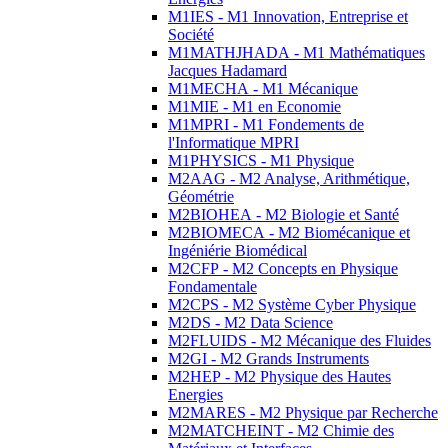
M1IES - M1 Innovation, Entreprise et
Société
M1MATHJHADA - M1 Mathématiques
Jacques Hadamard
M1MECHA - M1 Mécanique
M1MIE - M1 en Economie
M1MPRI - M1 Fondements de
l'Informatique MPRI
M1PHYSICS - M1 Physique
M2AAG - M2 Analyse, Arithmétique,
Géométrie
M2BIOHEA - M2 Biologie et Santé
M2BIOMECA - M2 Biomécanique et
Ingéniérie Biomédical
M2CFP - M2 Concepts en Physique
Fondamentale
M2CPS - M2 Système Cyber Physique
M2DS - M2 Data Science
M2FLUIDS - M2 Mécanique des Fluides
M2GI - M2 Grands Instruments
M2HEP - M2 Physique des Hautes
Energies
M2MARES - M2 Physique par Recherche
M2MATCHEINT - M2 Chimie des