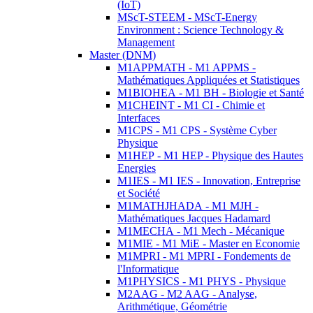
(IoT)
MScT-STEEM - MScT-Energy
Environment : Science Technology &
Management
Master (DNM)
M1APPMATH - M1 APPMS -
Mathématiques Appliquées et Statistiques
M1BIOHEA - M1 BH - Biologie et Santé
M1CHEINT - M1 CI - Chimie et
Interfaces
M1CPS - M1 CPS - Système Cyber
Physique
M1HEP - M1 HEP - Physique des Hautes
Energies
M1IES - M1 IES - Innovation, Entreprise
et Société
M1MATHJHADA - M1 MJH -
Mathématiques Jacques Hadamard
M1MECHA - M1 Mech - Mécanique
M1MIE - M1 MiE - Master en Economie
M1MPRI - M1 MPRI - Fondements de
l'Informatique
M1PHYSICS - M1 PHYS - Physique
M2AAG - M2 AAG - Analyse,
Arithmétique, Géométrie