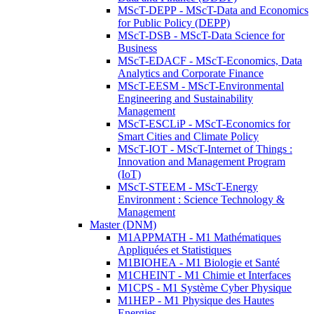
MScT-DEPP - MScT-Data and Economics
for Public Policy (DEPP)
MScT-DSB - MScT-Data Science for
Business
MScT-EDACF - MScT-Economics, Data
Analytics and Corporate Finance
MScT-EESM - MScT-Environmental
Engineering and Sustainability
Management
MScT-ESCLiP - MScT-Economics for
Smart Cities and Climate Policy
MScT-IOT - MScT-Internet of Things :
Innovation and Management Program
(IoT)
MScT-STEEM - MScT-Energy
Environment : Science Technology &
Management
Master (DNM)
M1APPMATH - M1 Mathématiques
Appliquées et Statistiques
M1BIOHEA - M1 Biologie et Santé
M1CHEINT - M1 Chimie et Interfaces
M1CPS - M1 Système Cyber Physique
M1HEP - M1 Physique des Hautes
Energies