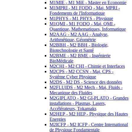
M1MIE - M1 MiE - Master en Economie
M1MPRI - M1 FODQ - Maj. MPRI -
Fondements de l'Informatique
M1PHYS - M1 PHYS - Physique
M1QMI - M1 FODQ - Maj. QMI -
Quantique, Mathematiques, Informatique
M2AAG - M2 AAG - Analyse,
Arithmétique, Géométrie
M2BBH - M2 BBH - Biologie,
Biotechnologie et Santé
M2BME - M2 BME - Ingénierie
BioMédicale
M2CHI - M2 CHI - Chimie et Interfaces
M2CPS - M2 CCSN - Maj. CPS -
Système Cyber Physique
M2DS - M2 DS - Science des données
M2FLUIDS - M2 Mech - Maj. Fluids -
Mecanique des Fluides
M2GIPLATO - M2 GI-PLATO - Grandes
installations - Plasmas, Lasers,
Accélérateurs, Tokamaks
M2HEP - M2 HEP - Physique des Hautes
Energies
M2ICFP - M2 ICFP - Centre International
de Physique Fondamentale