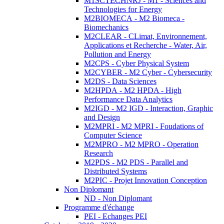
M1SCTECHNRJ - M1 - Sciences and
Technologies for Energy
M2BIOMECA - M2 Biomeca -
Biomechanics
M2CLEAR - CLimat, Environnement,
Applications et Recherche - Water, Air,
Pollution and Energy
M2CPS - Cyber Physical System
M2CYBER - M2 Cyber - Cybersecurity
M2DS - Data Sciences
M2HPDA - M2 HPDA - High
Performance Data Analytics
M2IGD - M2 IGD - Interaction, Graphic
and Design
M2MPRI - M2 MPRI - Foudations of
Computer Science
M2MPRO - M2 MPRO - Operation
Research
M2PDS - M2 PDS - Parallel and
Distributed Systems
M2PIC - Projet Innovation Conception
Non Diplomant
ND - Non Diplomant
Programme d'échange
PEI - Echanges PEI