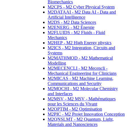
Biomechanics
M2CPS - M2 Cyber Physical System
M2DATAAI - M2 Data AI - Data and
Artificial Intelligence
M2DS - M2 Data Sciences
M2ENERG - M2 Énergie
M2FLUIDS - M2 Fluids - Fluid
Mechanics
M2HEP - M2 High Energy physics
M2ICS - M2 Integration, Circuits and
Systems
M2MATHMOD - M2 Mathematical
Modelling
M2MECENCLI - M2 Mecencli -
Mechanical Engineering for Clinicians
M2MICAS - M2 Machine Learning,
Communications and Security
M2MOCHI - M2 Molecular Chemistry
and Interfaces
M2MSV - M2 MSV - Mathématiques
pour les Sciences du Vivant
M2OPTIM - M2 Optimisation
M2PIC - M2 Projet Innovation Conception
M2QNSLMT - M2 Quantum, Light,
Materials and Nanosciences