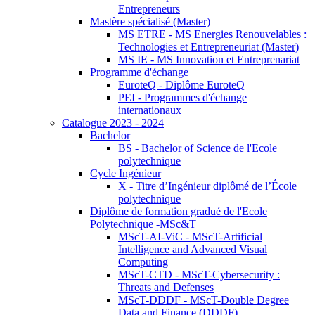
Entrepreneurs
Mastère spécialisé (Master)
MS ETRE - MS Energies Renouvelables :
Technologies et Entrepreneuriat (Master)
MS IE - MS Innovation et Entreprenariat
Programme d'échange
EuroteQ - Diplôme EuroteQ
PEI - Programmes d'échange
internationaux
Catalogue 2023 - 2024
Bachelor
BS - Bachelor of Science de l'Ecole
polytechnique
Cycle Ingénieur
X - Titre d’Ingénieur diplômé de l’École
polytechnique
Diplôme de formation gradué de l'Ecole
Polytechnique -MSc&T
MScT-AI-ViC - MScT-Artificial
Intelligence and Advanced Visual
Computing
MScT-CTD - MScT-Cybersecurity :
Threats and Defenses
MScT-DDDF - MScT-Double Degree
Data and Finance (DDDF)