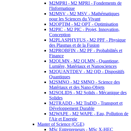
M2MPRI - M2 MPRI - Fondements de
l'Informatique
M2MSV - M2 MSV - Mathématiques
pour les Sciences du Vivant
M2OPTIM - M2 OPT - Optimisation
M2PIC - M2 PIC - Projet, Innovation,
Conception
M2PLASPHYFUS - M2 PPF - Physique
des Plasmas et de la Fusion
M2PROBFIN - M2 PF - Probabilités et
Finance
M2QLMN - M2 QLMN - Quantique,
Lumière, Matériaux et Nanosciences
M2QUANTDEV - M2 QD - Dispositifs
Quantiques
M2SMNO - M2 SMNO - Science des
Matériaux et des Nano-Objets
M2SOLIDS - M2 Solids - Mécanique des
Solides
M2TRADD - M2 TraDD - Transport et
Développement Durable
M2WAPE - M2 WAPE - Eau, Pollution de
l'Air et Energie
Master of Science (CGE)
MSc Entrepreneurs - MSc X-HEC