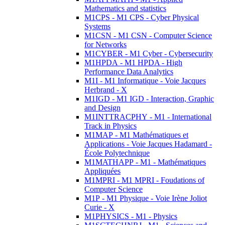
Mathematics and statistics
M1CPS - M1 CPS - Cyber Physical
Systems
M1CSN - M1 CSN - Computer Science
for Networks
M1CYBER - M1 Cyber - Cybersecurity
M1HPDA - M1 HPDA - High
Performance Data Analytics
M1I - M1 Informatique - Voie Jacques
Herbrand - X
M1IGD - M1 IGD - Interaction, Graphic
and Design
M1INTTRACPHY - M1 - International
Track in Physics
M1MAP - M1 Mathématiques et
Applications - Voie Jacques Hadamard -
École Polytechnique
M1MATHAPP - M1 - Mathématiques
Appliquées
M1MPRI - M1 MPRI - Foudations of
Computer Science
M1P - M1 Physique - Voie Irène Joliot
Curie - X
M1PHYSICS - M1 - Physics