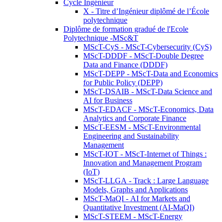
Cycle Ingénieur
X - Titre d’Ingénieur diplômé de l’École
polytechnique
Diplôme de formation gradué de l'Ecole
Polytechnique -MSc&T
MScT-CyS - MScT-Cybersecurity (CyS)
MScT-DDDF - MScT-Double Degree
Data and Finance (DDDF)
MScT-DEPP - MScT-Data and Economics
for Public Policy (DEPP)
MScT-DSAIB - MScT-Data Science and
AI for Business
MScT-EDACF - MScT-Economics, Data
Analytics and Corporate Finance
MScT-EESM - MScT-Environmental
Engineering and Sustainability
Management
MScT-IOT - MScT-Internet of Things :
Innovation and Management Program
(IoT)
MScT-LLGA - Track : Large Language
Models, Graphs and Applications
MScT-MaQI - AI for Markets and
Quantitative Investment (AI-MaQI)
MScT-STEEM - MScT-Energy