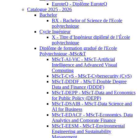
EuroteQ - Diplôme EuroteQ
Catalogue 2025 - 2026
Bachelor
BX - Bachelor of Science de l'Ecole
polytechnique
Cycle Ingénieur
X - Titre d’Ingénieur diplômé de l’École
polytechnique
Diplôme de formation gradué de l'Ecole
Polytechnique -MSc&T
MScT-AI-ViC - MScT-Artificial
Intelligence and Advanced Visual
Computing
MScT-CyS - MScT-Cybersecurity (CyS)
MScT-DDDF - MScT-Double Degree
Data and Finance (DDDF)
MScT-DEPP - MScT-Data and Economics
for Public Policy (DEPP)
MScT-DSAIB - MScT-Data Science and
AI for Business
MScT-EDACF - MScT-Economics, Data
Analytics and Corporate Finance
MScT-EESM - MScT-Environmental
Engineering and Sustainability
Management