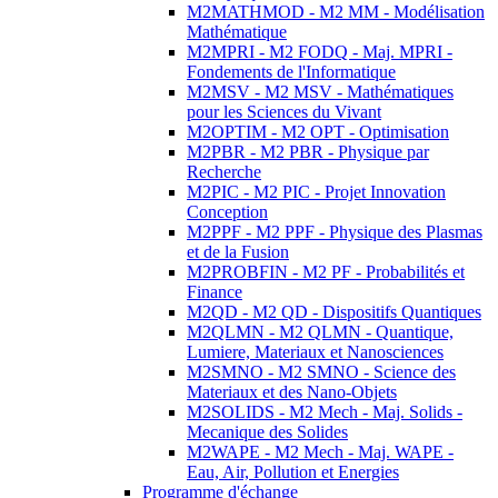
M2MATHMOD - M2 MM - Modélisation
Mathématique
M2MPRI - M2 FODQ - Maj. MPRI -
Fondements de l'Informatique
M2MSV - M2 MSV - Mathématiques
pour les Sciences du Vivant
M2OPTIM - M2 OPT - Optimisation
M2PBR - M2 PBR - Physique par
Recherche
M2PIC - M2 PIC - Projet Innovation
Conception
M2PPF - M2 PPF - Physique des Plasmas
et de la Fusion
M2PROBFIN - M2 PF - Probabilités et
Finance
M2QD - M2 QD - Dispositifs Quantiques
M2QLMN - M2 QLMN - Quantique,
Lumiere, Materiaux et Nanosciences
M2SMNO - M2 SMNO - Science des
Materiaux et des Nano-Objets
M2SOLIDS - M2 Mech - Maj. Solids -
Mecanique des Solides
M2WAPE - M2 Mech - Maj. WAPE -
Eau, Air, Pollution et Energies
Programme d'échange