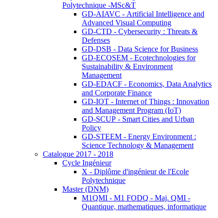
Polytechnique -MSc&T
GD-AIAVC - Artificial Intelligence and
Advanced Visual Computing
GD-CTD - Cybersecurity : Threats &
Defenses
GD-DSB - Data Science for Business
GD-ECOSEM - Ecotechnologies for
Sustainability & Environment
Management
GD-EDACF - Economics, Data Analytics
and Corporate Finance
GD-IOT - Internet of Things : Innovation
and Management Program (IoT)
GD-SCUP - Smart Cities and Urban
Policy
GD-STEEM - Energy Environment :
Science Technology & Management
Catalogue 2017 - 2018
Cycle Ingénieur
X - Diplôme d'ingénieur de l'Ecole
Polytechnique
Master (DNM)
M1QMI - M1 FODQ - Maj. QMI -
Quantique, mathematiques, informatique