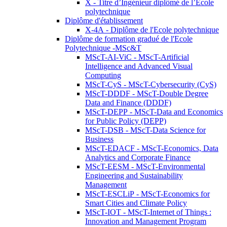
X - Titre d’Ingénieur diplômé de l’École
polytechnique
Diplôme d'établissement
X-4A - Diplôme de l'Ecole polytechnique
Diplôme de formation gradué de l'Ecole
Polytechnique -MSc&T
MScT-AI-ViC - MScT-Artificial
Intelligence and Advanced Visual
Computing
MScT-CyS - MScT-Cybersecurity (CyS)
MScT-DDDF - MScT-Double Degree
Data and Finance (DDDF)
MScT-DEPP - MScT-Data and Economics
for Public Policy (DEPP)
MScT-DSB - MScT-Data Science for
Business
MScT-EDACF - MScT-Economics, Data
Analytics and Corporate Finance
MScT-EESM - MScT-Environmental
Engineering and Sustainability
Management
MScT-ESCLiP - MScT-Economics for
Smart Cities and Climate Policy
MScT-IOT - MScT-Internet of Things :
Innovation and Management Program