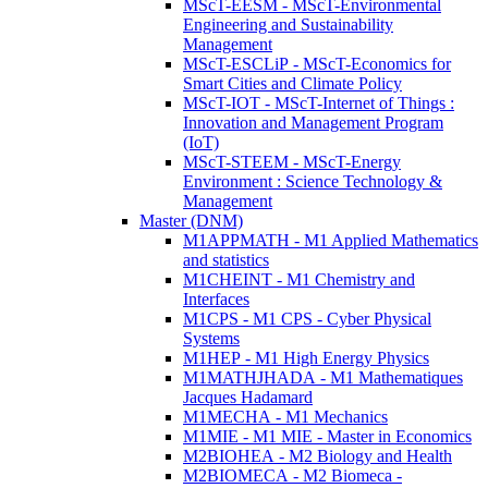
MScT-EESM - MScT-Environmental
Engineering and Sustainability
Management
MScT-ESCLiP - MScT-Economics for
Smart Cities and Climate Policy
MScT-IOT - MScT-Internet of Things :
Innovation and Management Program
(IoT)
MScT-STEEM - MScT-Energy
Environment : Science Technology &
Management
Master (DNM)
M1APPMATH - M1 Applied Mathematics
and statistics
M1CHEINT - M1 Chemistry and
Interfaces
M1CPS - M1 CPS - Cyber Physical
Systems
M1HEP - M1 High Energy Physics
M1MATHJHADA - M1 Mathematiques
Jacques Hadamard
M1MECHA - M1 Mechanics
M1MIE - M1 MIE - Master in Economics
M2BIOHEA - M2 Biology and Health
M2BIOMECA - M2 Biomeca -