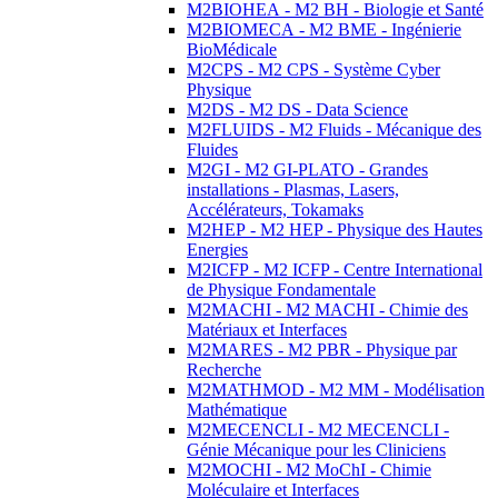
M2BIOHEA - M2 BH - Biologie et Santé
M2BIOMECA - M2 BME - Ingénierie
BioMédicale
M2CPS - M2 CPS - Système Cyber
Physique
M2DS - M2 DS - Data Science
M2FLUIDS - M2 Fluids - Mécanique des
Fluides
M2GI - M2 GI-PLATO - Grandes
installations - Plasmas, Lasers,
Accélérateurs, Tokamaks
M2HEP - M2 HEP - Physique des Hautes
Energies
M2ICFP - M2 ICFP - Centre International
de Physique Fondamentale
M2MACHI - M2 MACHI - Chimie des
Matériaux et Interfaces
M2MARES - M2 PBR - Physique par
Recherche
M2MATHMOD - M2 MM - Modélisation
Mathématique
M2MECENCLI - M2 MECENCLI -
Génie Mécanique pour les Cliniciens
M2MOCHI - M2 MoChI - Chimie
Moléculaire et Interfaces