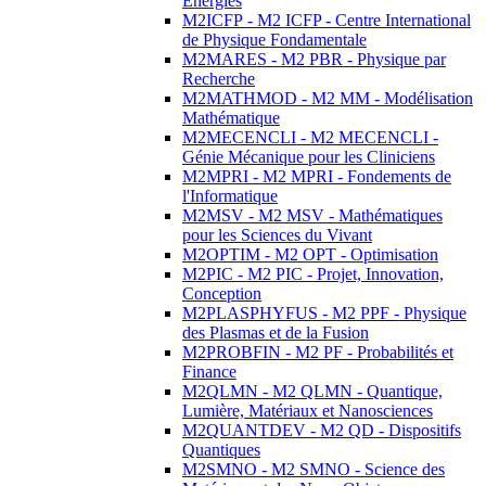
Energies
M2ICFP - M2 ICFP - Centre International
de Physique Fondamentale
M2MARES - M2 PBR - Physique par
Recherche
M2MATHMOD - M2 MM - Modélisation
Mathématique
M2MECENCLI - M2 MECENCLI -
Génie Mécanique pour les Cliniciens
M2MPRI - M2 MPRI - Fondements de
l'Informatique
M2MSV - M2 MSV - Mathématiques
pour les Sciences du Vivant
M2OPTIM - M2 OPT - Optimisation
M2PIC - M2 PIC - Projet, Innovation,
Conception
M2PLASPHYFUS - M2 PPF - Physique
des Plasmas et de la Fusion
M2PROBFIN - M2 PF - Probabilités et
Finance
M2QLMN - M2 QLMN - Quantique,
Lumière, Matériaux et Nanosciences
M2QUANTDEV - M2 QD - Dispositifs
Quantiques
M2SMNO - M2 SMNO - Science des