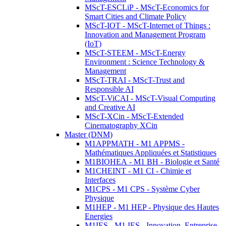
MScT-ESCLiP - MScT-Economics for
Smart Cities and Climate Policy
MScT-IOT - MScT-Internet of Things :
Innovation and Management Program
(IoT)
MScT-STEEM - MScT-Energy
Environment : Science Technology &
Management
MScT-TRAI - MScT-Trust and
Responsible AI
MScT-ViCAI - MScT-Visual Computing
and Creative AI
MScT-XCin - MScT-Extended
Cinematography XCin
Master (DNM)
M1APPMATH - M1 APPMS -
Mathématiques Appliquées et Statistiques
M1BIOHEA - M1 BH - Biologie et Santé
M1CHEINT - M1 CI - Chimie et
Interfaces
M1CPS - M1 CPS - Système Cyber
Physique
M1HEP - M1 HEP - Physique des Hautes
Energies
M1IES - M1 IES - Innovation, Entreprise