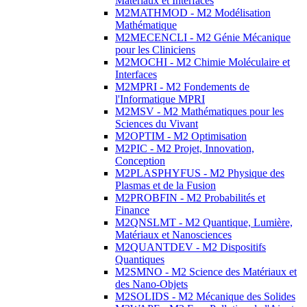
Matériaux et Interfaces
M2MATHMOD - M2 Modélisation
Mathématique
M2MECENCLI - M2 Génie Mécanique
pour les Cliniciens
M2MOCHI - M2 Chimie Moléculaire et
Interfaces
M2MPRI - M2 Fondements de
l'Informatique MPRI
M2MSV - M2 Mathématiques pour les
Sciences du Vivant
M2OPTIM - M2 Optimisation
M2PIC - M2 Projet, Innovation,
Conception
M2PLASPHYFUS - M2 Physique des
Plasmas et de la Fusion
M2PROBFIN - M2 Probabilités et
Finance
M2QNSLMT - M2 Quantique, Lumière,
Matériaux et Nanosciences
M2QUANTDEV - M2 Dispositifs
Quantiques
M2SMNO - M2 Science des Matériaux et
des Nano-Objets
M2SOLIDS - M2 Mécanique des Solides