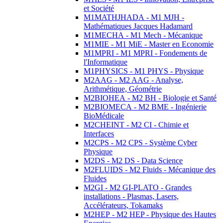
et Société
M1MATHJHADA - M1 MJH -
Mathématiques Jacques Hadamard
M1MECHA - M1 Mech - Mécanique
M1MIE - M1 MiE - Master en Economie
M1MPRI - M1 MPRI - Fondements de
l'Informatique
M1PHYSICS - M1 PHYS - Physique
M2AAG - M2 AAG - Analyse,
Arithmétique, Géométrie
M2BIOHEA - M2 BH - Biologie et Santé
M2BIOMECA - M2 BME - Ingénierie
BioMédicale
M2CHEINT - M2 CI - Chimie et
Interfaces
M2CPS - M2 CPS - Système Cyber
Physique
M2DS - M2 DS - Data Science
M2FLUIDS - M2 Fluids - Mécanique des
Fluides
M2GI - M2 GI-PLATO - Grandes
installations - Plasmas, Lasers,
Accélérateurs, Tokamaks
M2HEP - M2 HEP - Physique des Hautes