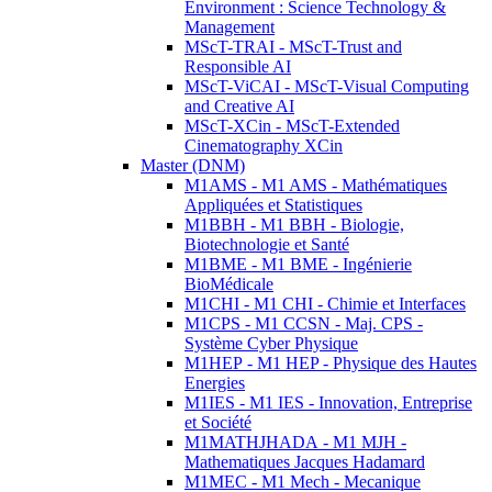
Environment : Science Technology &
Management
MScT-TRAI - MScT-Trust and
Responsible AI
MScT-ViCAI - MScT-Visual Computing
and Creative AI
MScT-XCin - MScT-Extended
Cinematography XCin
Master (DNM)
M1AMS - M1 AMS - Mathématiques
Appliquées et Statistiques
M1BBH - M1 BBH - Biologie,
Biotechnologie et Santé
M1BME - M1 BME - Ingénierie
BioMédicale
M1CHI - M1 CHI - Chimie et Interfaces
M1CPS - M1 CCSN - Maj. CPS -
Système Cyber Physique
M1HEP - M1 HEP - Physique des Hautes
Energies
M1IES - M1 IES - Innovation, Entreprise
et Société
M1MATHJHADA - M1 MJH -
Mathematiques Jacques Hadamard
M1MEC - M1 Mech - Mecanique