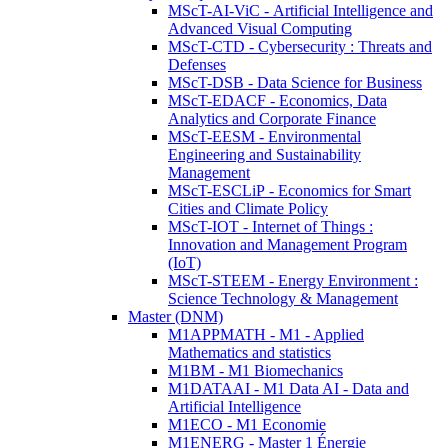
MScT-AI-ViC - Artificial Intelligence and
Advanced Visual Computing
MScT-CTD - Cybersecurity : Threats and
Defenses
MScT-DSB - Data Science for Business
MScT-EDACF - Economics, Data
Analytics and Corporate Finance
MScT-EESM - Environmental
Engineering and Sustainability
Management
MScT-ESCLiP - Economics for Smart
Cities and Climate Policy
MScT-IOT - Internet of Things :
Innovation and Management Program
(IoT)
MScT-STEEM - Energy Environment :
Science Technology & Management
Master (DNM)
M1APPMATH - M1 - Applied
Mathematics and statistics
M1BM - M1 Biomechanics
M1DATAAI - M1 Data AI - Data and
Artificial Intelligence
M1ECO - M1 Economie
M1ENERG - Master 1 Énergie