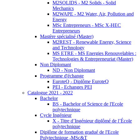
M2SOLIDS - M2 Solids - Solid
Mechanics
M2WAPE - M2 Water, Air, Pollution and
Energy
MSc Entrepreneurs - MSc X-HEC
Entrepreneurs
Mastère spécialisé (Master)
M2REST - Renewable Energy, Science
and Technology
MS ETRE - MS Energies Renouvelables :
Technologies & Entrepreneuriat (Master)
Non Diplomant
ND - Non Diplomant
Programme d'échange
EuroteQ - Diplôme EuroteQ
PEI - Echanges PEI
Catalogue 2021 - 2022
Bachelor
BS - Bachelor of Science de l'Ecole
polytechnique
Cycle Ingénieur
X - Titre d’Ingénieur diplômé de l’École
polytechnique
Diplôme de formation gradué de l'Ecole
Polytechnique -MSc&T