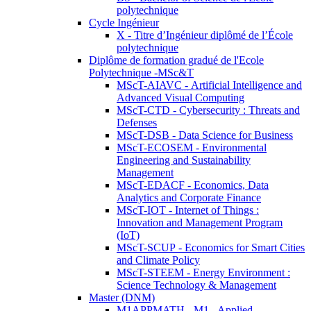
polytechnique
Cycle Ingénieur
X - Titre d’Ingénieur diplômé de l’École
polytechnique
Diplôme de formation gradué de l'Ecole
Polytechnique -MSc&T
MScT-AIAVC - Artificial Intelligence and
Advanced Visual Computing
MScT-CTD - Cybersecurity : Threats and
Defenses
MScT-DSB - Data Science for Business
MScT-ECOSEM - Environmental
Engineering and Sustainability
Management
MScT-EDACF - Economics, Data
Analytics and Corporate Finance
MScT-IOT - Internet of Things :
Innovation and Management Program
(IoT)
MScT-SCUP - Economics for Smart Cities
and Climate Policy
MScT-STEEM - Energy Environment :
Science Technology & Management
Master (DNM)
M1APPMATH - M1 - Applied