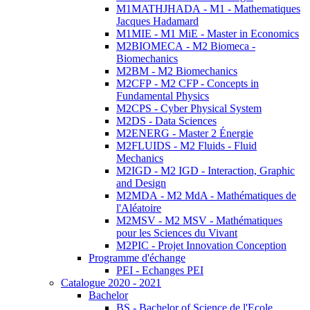
M1MATHJHADA - M1 - Mathematiques
Jacques Hadamard
M1MIE - M1 MiE - Master in Economics
M2BIOMECA - M2 Biomeca -
Biomechanics
M2BM - M2 Biomechanics
M2CFP - M2 CFP - Concepts in
Fundamental Physics
M2CPS - Cyber Physical System
M2DS - Data Sciences
M2ENERG - Master 2 Énergie
M2FLUIDS - M2 Fluids - Fluid
Mechanics
M2IGD - M2 IGD - Interaction, Graphic
and Design
M2MDA - M2 MdA - Mathématiques de
l'Aléatoire
M2MSV - M2 MSV - Mathématiques
pour les Sciences du Vivant
M2PIC - Projet Innovation Conception
Programme d'échange
PEI - Echanges PEI
Catalogue 2020 - 2021
Bachelor
BS - Bachelor of Science de l'Ecole