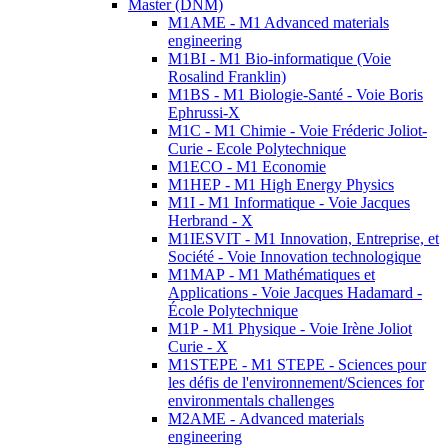
Master (DNM)
M1AME - M1 Advanced materials
engineering
M1BI - M1 Bio-informatique (Voie
Rosalind Franklin)
M1BS - M1 Biologie-Santé - Voie Boris
Ephrussi-X
M1C - M1 Chimie - Voie Fréderic Joliot-
Curie - Ecole Polytechnique
M1ECO - M1 Economie
M1HEP - M1 High Energy Physics
M1I - M1 Informatique - Voie Jacques
Herbrand - X
M1IESVIT - M1 Innovation, Entreprise, et
Société - Voie Innovation technologique
M1MAP - M1 Mathématiques et
Applications - Voie Jacques Hadamard -
École Polytechnique
M1P - M1 Physique - Voie Irène Joliot
Curie - X
M1STEPE - M1 STEPE - Sciences pour
les défis de l'environnement/Sciences for
environmentals challenges
M2AME - Advanced materials
engineering