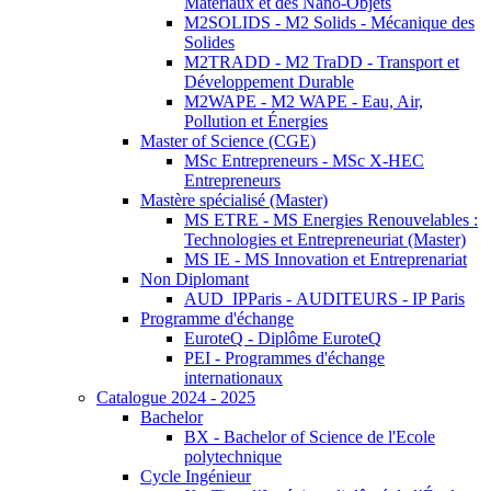
Matériaux et des Nano-Objets
M2SOLIDS - M2 Solids - Mécanique des
Solides
M2TRADD - M2 TraDD - Transport et
Développement Durable
M2WAPE - M2 WAPE - Eau, Air,
Pollution et Énergies
Master of Science (CGE)
MSc Entrepreneurs - MSc X-HEC
Entrepreneurs
Mastère spécialisé (Master)
MS ETRE - MS Energies Renouvelables :
Technologies et Entrepreneuriat (Master)
MS IE - MS Innovation et Entreprenariat
Non Diplomant
AUD_IPParis - AUDITEURS - IP Paris
Programme d'échange
EuroteQ - Diplôme EuroteQ
PEI - Programmes d'échange
internationaux
Catalogue 2024 - 2025
Bachelor
BX - Bachelor of Science de l'Ecole
polytechnique
Cycle Ingénieur