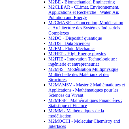
M2BE - Biomechanical Engineering
M2CLEAR - CLimat, Environnement,
Applications et Recherche - Water, Air,
Pollution and Energy
M2CMASIC - Conception, Modélisation
et Architecture des Systèmes Industriels
Complexes
M2DQ - Dispositif quantique
M2DS - Data Sciences
M2FM - Fluid Mechanics
M2HEP - High Energy physics
M2ITIE - Innovation Technologique :
ingénierie et entrepreneuriat
M2M4S - Modélisation Multiphysique
Multiéchelle des Matériaux et des
Structures
M2MAMSV - Master 2 Mathématiques et
Applications - Mathématiques pour les
Sciences du Vivant
M2MFSF - Mathématiques Financières :
Statistique et Finance
M2MM - Mathématiques de la
modélisation
M2MOCHI - Molecular Chemistry and
Interfaces