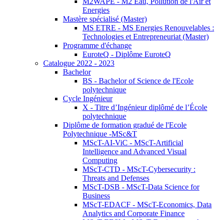
M2WAPE - M2 Eau, Pollution de l'Air et
Energies
Mastère spécialisé (Master)
MS ETRE - MS Energies Renouvelables :
Technologies et Entrepreneuriat (Master)
Programme d'échange
EuroteQ - Diplôme EuroteQ
Catalogue 2022 - 2023
Bachelor
BS - Bachelor of Science de l'Ecole
polytechnique
Cycle Ingénieur
X - Titre d’Ingénieur diplômé de l’École
polytechnique
Diplôme de formation gradué de l'Ecole
Polytechnique -MSc&T
MScT-AI-ViC - MScT-Artificial
Intelligence and Advanced Visual
Computing
MScT-CTD - MScT-Cybersecurity :
Threats and Defenses
MScT-DSB - MScT-Data Science for
Business
MScT-EDACF - MScT-Economics, Data
Analytics and Corporate Finance