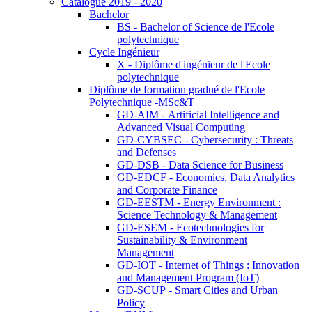
Catalogue 2019 - 2020
Bachelor
BS - Bachelor of Science de l'Ecole
polytechnique
Cycle Ingénieur
X - Diplôme d'ingénieur de l'Ecole
polytechnique
Diplôme de formation gradué de l'Ecole
Polytechnique -MSc&T
GD-AIM - Artificial Intelligence and
Advanced Visual Computing
GD-CYBSEC - Cybersecurity : Threats
and Defenses
GD-DSB - Data Science for Business
GD-EDCF - Economics, Data Analytics
and Corporate Finance
GD-EESTM - Energy Environment :
Science Technology & Management
GD-ESEM - Ecotechnologies for
Sustainability & Environment
Management
GD-IOT - Internet of Things : Innovation
and Management Program (IoT)
GD-SCUP - Smart Cities and Urban
Policy