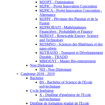
M2OPT - Optimisation
M2PIC - Projet Innovation Conception
M2PICA - Projet Innovation Conception -
Alternance
M2PPF - Physique des Plasmas et de la
Fusion
M2PROBAFI - Mathématiques
Financières : Probabilités et Finance
M2REST - Renewable Energy, Science
and Technology
M2SMNO - Sciences des Matériaux et des
nano-objets
M2TRADD - Transport et Développement
Durable - TRADD
MBIOENT - Master Bio-entrepreneur
Non Diplomant
ND - Non Diplomant
Catalogue 2018 - 2019
Bachelor
BS - Bachelor of Science de l'Ecole
polytechnique
Cycle Ingénieur
X - Diplôme d'ingénieur de l'Ecole
polytechnique
Diplôme de formation gradué de l'Ecole