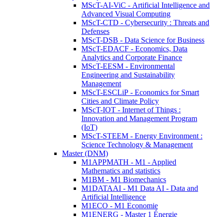
MScT-AI-ViC - Artificial Intelligence and
Advanced Visual Computing
MScT-CTD - Cybersecurity : Threats and
Defenses
MScT-DSB - Data Science for Business
MScT-EDACF - Economics, Data
Analytics and Corporate Finance
MScT-EESM - Environmental
Engineering and Sustainability
Management
MScT-ESCLiP - Economics for Smart
Cities and Climate Policy
MScT-IOT - Internet of Things :
Innovation and Management Program
(IoT)
MScT-STEEM - Energy Environment :
Science Technology & Management
Master (DNM)
M1APPMATH - M1 - Applied
Mathematics and statistics
M1BM - M1 Biomechanics
M1DATAAI - M1 Data AI - Data and
Artificial Intelligence
M1ECO - M1 Economie
M1ENERG - Master 1 Énergie