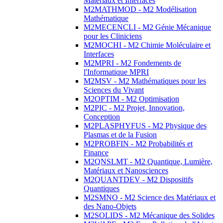
Matériaux et Interfaces
M2MATHMOD - M2 Modélisation
Mathématique
M2MECENCLI - M2 Génie Mécanique
pour les Cliniciens
M2MOCHI - M2 Chimie Moléculaire et
Interfaces
M2MPRI - M2 Fondements de
l'Informatique MPRI
M2MSV - M2 Mathématiques pour les
Sciences du Vivant
M2OPTIM - M2 Optimisation
M2PIC - M2 Projet, Innovation,
Conception
M2PLASPHYFUS - M2 Physique des
Plasmas et de la Fusion
M2PROBFIN - M2 Probabilités et
Finance
M2QNSLMT - M2 Quantique, Lumière,
Matériaux et Nanosciences
M2QUANTDEV - M2 Dispositifs
Quantiques
M2SMNO - M2 Science des Matériaux et
des Nano-Objets
M2SOLIDS - M2 Mécanique des Solides