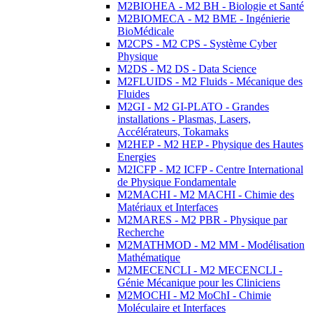
M2BIOHEA - M2 BH - Biologie et Santé
M2BIOMECA - M2 BME - Ingénierie
BioMédicale
M2CPS - M2 CPS - Système Cyber
Physique
M2DS - M2 DS - Data Science
M2FLUIDS - M2 Fluids - Mécanique des
Fluides
M2GI - M2 GI-PLATO - Grandes
installations - Plasmas, Lasers,
Accélérateurs, Tokamaks
M2HEP - M2 HEP - Physique des Hautes
Energies
M2ICFP - M2 ICFP - Centre International
de Physique Fondamentale
M2MACHI - M2 MACHI - Chimie des
Matériaux et Interfaces
M2MARES - M2 PBR - Physique par
Recherche
M2MATHMOD - M2 MM - Modélisation
Mathématique
M2MECENCLI - M2 MECENCLI -
Génie Mécanique pour les Cliniciens
M2MOCHI - M2 MoChI - Chimie
Moléculaire et Interfaces