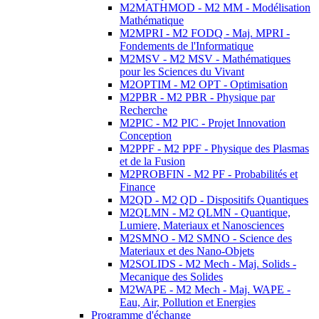
M2MATHMOD - M2 MM - Modélisation
Mathématique
M2MPRI - M2 FODQ - Maj. MPRI -
Fondements de l'Informatique
M2MSV - M2 MSV - Mathématiques
pour les Sciences du Vivant
M2OPTIM - M2 OPT - Optimisation
M2PBR - M2 PBR - Physique par
Recherche
M2PIC - M2 PIC - Projet Innovation
Conception
M2PPF - M2 PPF - Physique des Plasmas
et de la Fusion
M2PROBFIN - M2 PF - Probabilités et
Finance
M2QD - M2 QD - Dispositifs Quantiques
M2QLMN - M2 QLMN - Quantique,
Lumiere, Materiaux et Nanosciences
M2SMNO - M2 SMNO - Science des
Materiaux et des Nano-Objets
M2SOLIDS - M2 Mech - Maj. Solids -
Mecanique des Solides
M2WAPE - M2 Mech - Maj. WAPE -
Eau, Air, Pollution et Energies
Programme d'échange