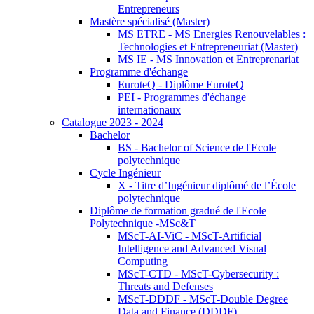
Entrepreneurs
Mastère spécialisé (Master)
MS ETRE - MS Energies Renouvelables :
Technologies et Entrepreneuriat (Master)
MS IE - MS Innovation et Entreprenariat
Programme d'échange
EuroteQ - Diplôme EuroteQ
PEI - Programmes d'échange
internationaux
Catalogue 2023 - 2024
Bachelor
BS - Bachelor of Science de l'Ecole
polytechnique
Cycle Ingénieur
X - Titre d’Ingénieur diplômé de l’École
polytechnique
Diplôme de formation gradué de l'Ecole
Polytechnique -MSc&T
MScT-AI-ViC - MScT-Artificial
Intelligence and Advanced Visual
Computing
MScT-CTD - MScT-Cybersecurity :
Threats and Defenses
MScT-DDDF - MScT-Double Degree
Data and Finance (DDDF)