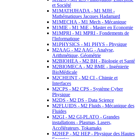
et Société
M1MATHJHADA - M1 MJH -
Mathématiques Jacques Hadamard
M1MECHA - M1 Mech - Mécanique
M1MIE - M1 MiE - Master en Economie
M1MPRI - M1 MPRI - Fondements de
l'Informatique
M1PHYSICS - M1 PHYS - Physique
M2AAG - M2 AAG - Analyse,
Arithmétique, Géométrie
M2BIOHEA - M2 BH - Biologie et Santé
M2BIOMECA - M2 BME - Ingénierie
BioMédicale
M2CHEINT - M2 CI - Chimie et
Interfaces
M2CPS - M2 CPS - Système Cyber
Physique
M2DS - M2 DS - Data Science
M2FLUIDS - M2 Fluids - Mécanique des
Fluides
M2GI - M2 GI-PLATO - Grandes
installations - Plasmas, Lasers,
Accélérateurs, Tokamaks
M2HEP - M2 HEP - Physique des Hautes