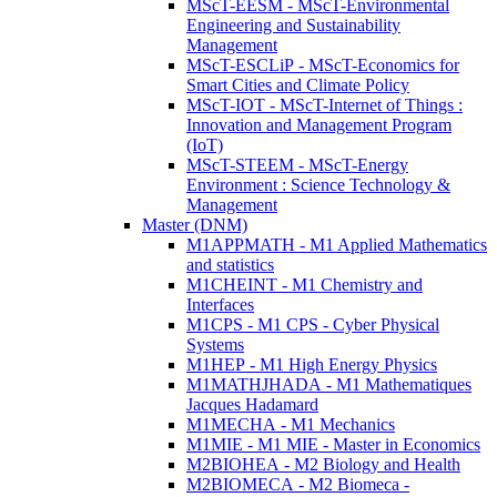
MScT-EESM - MScT-Environmental
Engineering and Sustainability
Management
MScT-ESCLiP - MScT-Economics for
Smart Cities and Climate Policy
MScT-IOT - MScT-Internet of Things :
Innovation and Management Program
(IoT)
MScT-STEEM - MScT-Energy
Environment : Science Technology &
Management
Master (DNM)
M1APPMATH - M1 Applied Mathematics
and statistics
M1CHEINT - M1 Chemistry and
Interfaces
M1CPS - M1 CPS - Cyber Physical
Systems
M1HEP - M1 High Energy Physics
M1MATHJHADA - M1 Mathematiques
Jacques Hadamard
M1MECHA - M1 Mechanics
M1MIE - M1 MIE - Master in Economics
M2BIOHEA - M2 Biology and Health
M2BIOMECA - M2 Biomeca -