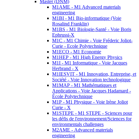
Master (DNM)
M1AME - M1 Advanced materials
engineering
M1BI - M1 Bio-informatique (Voie
Rosalind Franklin)
M1BS - M1 Biologie-Santé - Voie Boris
Ephrussi-X
M1C - M1 Chimie - Voie Fréderic Joliot-
Curie - Ecole Polytechnique
M1ECO - M1 Economie
M1HEP - M1 High Energy Physics
M1I - M1 Informatique - Voie Jacques
Herbrand - X
M1IESVIT - M1 Innovation, Entreprise, et
Société - Voie Innovation technologique
M1MAP - M1 Mathématiques et
Applications - Voie Jacques Hadamard -
École Polytechnique
M1P - M1 Physique - Voie Irène Joliot
Curie - X
M1STEPE - M1 STEPE - Sciences pour
les défis de l'environnement/Sciences for
environmentals challenges
M2AME - Advanced materials
engineering