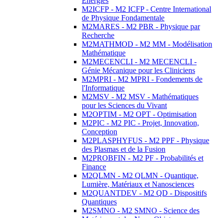
Energies
M2ICFP - M2 ICFP - Centre International
de Physique Fondamentale
M2MARES - M2 PBR - Physique par
Recherche
M2MATHMOD - M2 MM - Modélisation
Mathématique
M2MECENCLI - M2 MECENCLI -
Génie Mécanique pour les Cliniciens
M2MPRI - M2 MPRI - Fondements de
l'Informatique
M2MSV - M2 MSV - Mathématiques
pour les Sciences du Vivant
M2OPTIM - M2 OPT - Optimisation
M2PIC - M2 PIC - Projet, Innovation,
Conception
M2PLASPHYFUS - M2 PPF - Physique
des Plasmas et de la Fusion
M2PROBFIN - M2 PF - Probabilités et
Finance
M2QLMN - M2 QLMN - Quantique,
Lumière, Matériaux et Nanosciences
M2QUANTDEV - M2 QD - Dispositifs
Quantiques
M2SMNO - M2 SMNO - Science des