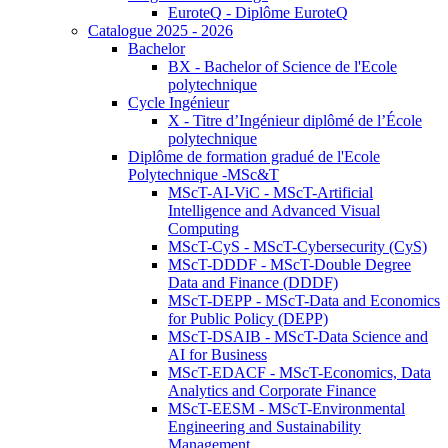
EuroteQ - Diplôme EuroteQ
Catalogue 2025 - 2026
Bachelor
BX - Bachelor of Science de l'Ecole
polytechnique
Cycle Ingénieur
X - Titre d’Ingénieur diplômé de l’École
polytechnique
Diplôme de formation gradué de l'Ecole
Polytechnique -MSc&T
MScT-AI-ViC - MScT-Artificial
Intelligence and Advanced Visual
Computing
MScT-CyS - MScT-Cybersecurity (CyS)
MScT-DDDF - MScT-Double Degree
Data and Finance (DDDF)
MScT-DEPP - MScT-Data and Economics
for Public Policy (DEPP)
MScT-DSAIB - MScT-Data Science and
AI for Business
MScT-EDACF - MScT-Economics, Data
Analytics and Corporate Finance
MScT-EESM - MScT-Environmental
Engineering and Sustainability
Management