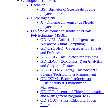
Catalogue 2019 - 2020
Bachelor
BS - Bachelor of Science de l'Ecole
polytechnique
Cycle Ingénieur
X - Diplôme d'ingénieur de l'Ecole
polytechnique
Diplôme de formation gradué de l'Ecole
Polytechnique -MSc&T
GD-AIM - Artificial Intelligence and
Advanced Visual Computing
GD-CYBSEC - Cybersecurity : Threats
and Defenses
GD-DSB - Data Science for Business
GD-EDCF - Economics, Data Analytics
and Corporate Finance
GD-EESTM - Energy Environment :
Science Technology & Management
GD-ESEM - Ecotechnologies for
Sustainability & Environment
Management
GD-IOT - Internet of Things : Innovation
and Management Program (IoT)
GD-SCUP - Smart Cities and Urban
Policy