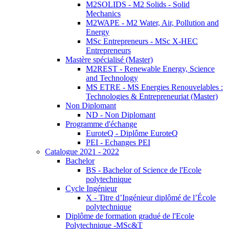
M2SOLIDS - M2 Solids - Solid
Mechanics
M2WAPE - M2 Water, Air, Pollution and
Energy
MSc Entrepreneurs - MSc X-HEC
Entrepreneurs
Mastère spécialisé (Master)
M2REST - Renewable Energy, Science
and Technology
MS ETRE - MS Energies Renouvelables :
Technologies & Entrepreneuriat (Master)
Non Diplomant
ND - Non Diplomant
Programme d'échange
EuroteQ - Diplôme EuroteQ
PEI - Echanges PEI
Catalogue 2021 - 2022
Bachelor
BS - Bachelor of Science de l'Ecole
polytechnique
Cycle Ingénieur
X - Titre d’Ingénieur diplômé de l’École
polytechnique
Diplôme de formation gradué de l'Ecole
Polytechnique -MSc&T