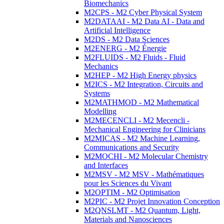
Biomechanics
M2CPS - M2 Cyber Physical System
M2DATAAI - M2 Data AI - Data and
Artificial Intelligence
M2DS - M2 Data Sciences
M2ENERG - M2 Énergie
M2FLUIDS - M2 Fluids - Fluid
Mechanics
M2HEP - M2 High Energy physics
M2ICS - M2 Integration, Circuits and
Systems
M2MATHMOD - M2 Mathematical
Modelling
M2MECENCLI - M2 Mecencli -
Mechanical Engineering for Clinicians
M2MICAS - M2 Machine Learning,
Communications and Security
M2MOCHI - M2 Molecular Chemistry
and Interfaces
M2MSV - M2 MSV - Mathématiques
pour les Sciences du Vivant
M2OPTIM - M2 Optimisation
M2PIC - M2 Projet Innovation Conception
M2QNSLMT - M2 Quantum, Light,
Materials and Nanosciences