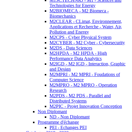
M1SCTECHNRJ - M1 - Sciences and
Technologies for Energy
M2BIOMECA - M2 Biomeca -
Biomechanics
M2CLEAR - CLimat, Environnement,
Applications et Recherche - Water, Air,
Pollution and Energy
M2CPS - Cyber Physical System
M2CYBER - M2 Cyber - Cybersecurity
M2DS - Data Sciences
M2HPDA - M2 HPDA - High
Performance Data Analytics
M2IGD - M2 IGD - Interaction, Graphic
and Design
M2MPRI - M2 MPRI - Foudations of
Computer Science
M2MPRO - M2 MPRO - Operation
Research
M2PDS - M2 PDS - Parallel and
Distributed Systems
M2PIC - Projet Innovation Conception
Non Diplomant
ND - Non Diplomant
Programme d'échange
PEI - Echanges PEI