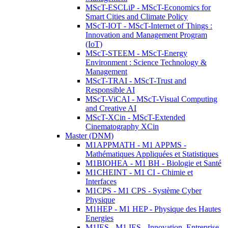
MScT-ESCLiP - MScT-Economics for
Smart Cities and Climate Policy
MScT-IOT - MScT-Internet of Things :
Innovation and Management Program
(IoT)
MScT-STEEM - MScT-Energy
Environment : Science Technology &
Management
MScT-TRAI - MScT-Trust and
Responsible AI
MScT-ViCAI - MScT-Visual Computing
and Creative AI
MScT-XCin - MScT-Extended
Cinematography XCin
Master (DNM)
M1APPMATH - M1 APPMS -
Mathématiques Appliquées et Statistiques
M1BIOHEA - M1 BH - Biologie et Santé
M1CHEINT - M1 CI - Chimie et
Interfaces
M1CPS - M1 CPS - Système Cyber
Physique
M1HEP - M1 HEP - Physique des Hautes
Energies
M1IES - M1 IES - Innovation, Entreprise