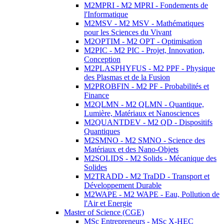
M2MPRI - M2 MPRI - Fondements de
l'Informatique
M2MSV - M2 MSV - Mathématiques
pour les Sciences du Vivant
M2OPTIM - M2 OPT - Optimisation
M2PIC - M2 PIC - Projet, Innovation,
Conception
M2PLASPHYFUS - M2 PPF - Physique
des Plasmas et de la Fusion
M2PROBFIN - M2 PF - Probabilités et
Finance
M2QLMN - M2 QLMN - Quantique,
Lumière, Matériaux et Nanosciences
M2QUANTDEV - M2 QD - Dispositifs
Quantiques
M2SMNO - M2 SMNO - Science des
Matériaux et des Nano-Objets
M2SOLIDS - M2 Solids - Mécanique des
Solides
M2TRADD - M2 TraDD - Transport et
Développement Durable
M2WAPE - M2 WAPE - Eau, Pollution de
l'Air et Energie
Master of Science (CGE)
MSc Entrepreneurs - MSc X-HEC