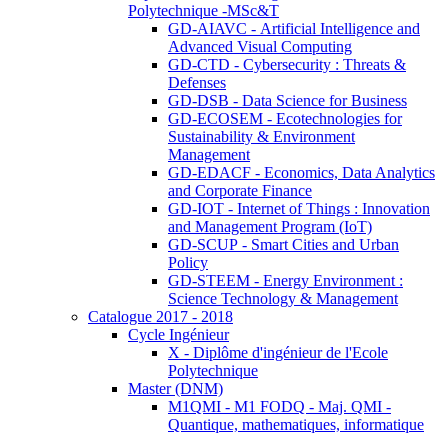
Polytechnique -MSc&T
GD-AIAVC - Artificial Intelligence and
Advanced Visual Computing
GD-CTD - Cybersecurity : Threats &
Defenses
GD-DSB - Data Science for Business
GD-ECOSEM - Ecotechnologies for
Sustainability & Environment
Management
GD-EDACF - Economics, Data Analytics
and Corporate Finance
GD-IOT - Internet of Things : Innovation
and Management Program (IoT)
GD-SCUP - Smart Cities and Urban
Policy
GD-STEEM - Energy Environment :
Science Technology & Management
Catalogue 2017 - 2018
Cycle Ingénieur
X - Diplôme d'ingénieur de l'Ecole
Polytechnique
Master (DNM)
M1QMI - M1 FODQ - Maj. QMI -
Quantique, mathematiques, informatique