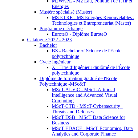
M2WAPE - M2 Eau, Pollution de l'Air et
Energies
Mastère spécialisé (Master)
MS ETRE - MS Energies Renouvelables :
Technologies et Entrepreneuriat (Master)
Programme d'échange
EuroteQ - Diplôme EuroteQ
Catalogue 2022 - 2023
Bachelor
BS - Bachelor of Science de l'Ecole
polytechnique
Cycle Ingénieur
X - Titre d’Ingénieur diplômé de l’École
polytechnique
Diplôme de formation gradué de l'Ecole
Polytechnique -MSc&T
MScT-AI-ViC - MScT-Artificial
Intelligence and Advanced Visual
Computing
MScT-CTD - MScT-Cybersecurity :
Threats and Defenses
MScT-DSB - MScT-Data Science for
Business
MScT-EDACF - MScT-Economics, Data
Analytics and Corporate Finance