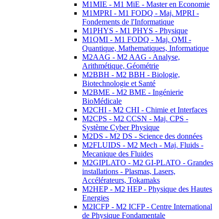
M1MIE - M1 MiE - Master en Economie
M1MPRI - M1 FODQ - Maj. MPRI -
Fondements de l'Informatique
M1PHYS - M1 PHYS - Physique
M1QMI - M1 FODQ - Maj. QMI -
Quantique, Mathematiques, Informatique
M2AAG - M2 AAG - Analyse,
Arithmétique, Géométrie
M2BBH - M2 BBH - Biologie,
Biotechnologie et Santé
M2BME - M2 BME - Ingénierie
BioMédicale
M2CHI - M2 CHI - Chimie et Interfaces
M2CPS - M2 CCSN - Maj. CPS -
Système Cyber Physique
M2DS - M2 DS - Science des données
M2FLUIDS - M2 Mech - Maj. Fluids -
Mecanique des Fluides
M2GIPLATO - M2 GI-PLATO - Grandes
installations - Plasmas, Lasers,
Accélérateurs, Tokamaks
M2HEP - M2 HEP - Physique des Hautes
Energies
M2ICFP - M2 ICFP - Centre International
de Physique Fondamentale