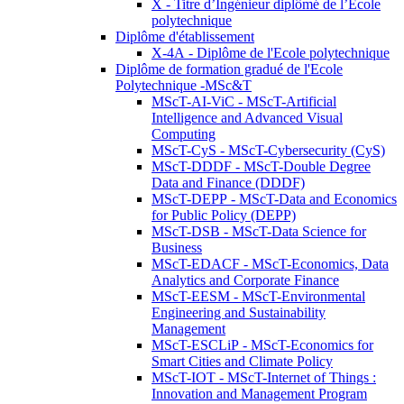
X - Titre d’Ingénieur diplômé de l’École
polytechnique
Diplôme d'établissement
X-4A - Diplôme de l'Ecole polytechnique
Diplôme de formation gradué de l'Ecole
Polytechnique -MSc&T
MScT-AI-ViC - MScT-Artificial
Intelligence and Advanced Visual
Computing
MScT-CyS - MScT-Cybersecurity (CyS)
MScT-DDDF - MScT-Double Degree
Data and Finance (DDDF)
MScT-DEPP - MScT-Data and Economics
for Public Policy (DEPP)
MScT-DSB - MScT-Data Science for
Business
MScT-EDACF - MScT-Economics, Data
Analytics and Corporate Finance
MScT-EESM - MScT-Environmental
Engineering and Sustainability
Management
MScT-ESCLiP - MScT-Economics for
Smart Cities and Climate Policy
MScT-IOT - MScT-Internet of Things :
Innovation and Management Program