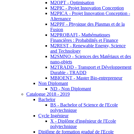
M2OPT - Optimisation
M2PIC - Projet Innovation Conception
M2PICA - Projet Innovation Conception -
Alternance
M2PPF - Physique des Plasmas et de la
Fusion
M2PROBAFI - Mathématiques
Financières : Probabilités et Finance
M2REST - Renewable Energy, Science
and Technology
M2SMNO - Sciences des Matériaux et des
nano-objets
M2TRADD - Transport et Développement
Durable - TRADD
MBIOENT - Master Bio-entrepreneur
Non Diplomant
ND - Non Diplomant
Catalogue 2018 - 2019
Bachelor
BS - Bachelor of Science de l'Ecole
polytechnique
Cycle Ingénieur
X - Diplôme d'ingénieur de l'Ecole
polytechnique
Diplôme de formation gradué de l'Ecole