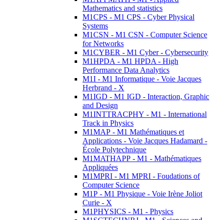
Mathematics and statistics
M1CPS - M1 CPS - Cyber Physical
Systems
M1CSN - M1 CSN - Computer Science
for Networks
M1CYBER - M1 Cyber - Cybersecurity
M1HPDA - M1 HPDA - High
Performance Data Analytics
M1I - M1 Informatique - Voie Jacques
Herbrand - X
M1IGD - M1 IGD - Interaction, Graphic
and Design
M1INTTRACPHY - M1 - International
Track in Physics
M1MAP - M1 Mathématiques et
Applications - Voie Jacques Hadamard -
École Polytechnique
M1MATHAPP - M1 - Mathématiques
Appliquées
M1MPRI - M1 MPRI - Foudations of
Computer Science
M1P - M1 Physique - Voie Irène Joliot
Curie - X
M1PHYSICS - M1 - Physics