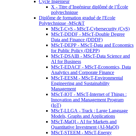
Cycle Ingénieur
X - Titre d’Ingénieur diplômé de l’École
polytechnique
Diplôme de formation gradué de l'Ecole
Polytechnique -MSc&T
MScT-CyS - MScT-Cybersecurity (CyS)
MScT-DDDF - MScT-Double Degree
Data and Finance (DDDF)
MScT-DEPP - MScT-Data and Economics
for Public Policy (DEPP)
MScT-DSAIB - MScT-Data Science and
AI for Business
MScT-EDACF - MScT-Economics, Data
Analytics and Corporate Finance
MScT-EESM - MScT-Environmental
Engineering and Sustainability
Management
MScT-IOT - MScT-Internet of Things :
Innovation and Management Program
(IoT)
MScT-LLGA - Track : Large Language
Models, Graphs and Applications
MScT-MaQI - AI for Markets and
Quantitative Investment (AI-MaQI)
MScT-STEEM - MScT-Energy