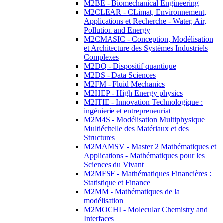
M2BE - Biomechanical Engineering
M2CLEAR - CLimat, Environnement,
Applications et Recherche - Water, Air,
Pollution and Energy
M2CMASIC - Conception, Modélisation
et Architecture des Systèmes Industriels
Complexes
M2DQ - Dispositif quantique
M2DS - Data Sciences
M2FM - Fluid Mechanics
M2HEP - High Energy physics
M2ITIE - Innovation Technologique :
ingénierie et entrepreneuriat
M2M4S - Modélisation Multiphysique
Multiéchelle des Matériaux et des
Structures
M2MAMSV - Master 2 Mathématiques et
Applications - Mathématiques pour les
Sciences du Vivant
M2MFSF - Mathématiques Financières :
Statistique et Finance
M2MM - Mathématiques de la
modélisation
M2MOCHI - Molecular Chemistry and
Interfaces