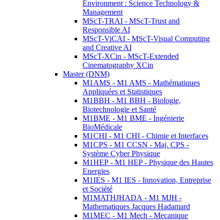
Environment : Science Technology &
Management
MScT-TRAI - MScT-Trust and
Responsible AI
MScT-ViCAI - MScT-Visual Computing
and Creative AI
MScT-XCin - MScT-Extended
Cinematography XCin
Master (DNM)
M1AMS - M1 AMS - Mathématiques
Appliquées et Statistiques
M1BBH - M1 BBH - Biologie,
Biotechnologie et Santé
M1BME - M1 BME - Ingénierie
BioMédicale
M1CHI - M1 CHI - Chimie et Interfaces
M1CPS - M1 CCSN - Maj. CPS -
Système Cyber Physique
M1HEP - M1 HEP - Physique des Hautes
Energies
M1IES - M1 IES - Innovation, Entreprise
et Société
M1MATHJHADA - M1 MJH -
Mathematiques Jacques Hadamard
M1MEC - M1 Mech - Mecanique