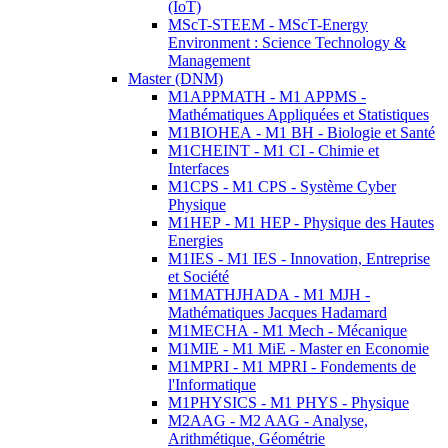
(IoT)
MScT-STEEM - MScT-Energy
Environment : Science Technology &
Management
Master (DNM)
M1APPMATH - M1 APPMS -
Mathématiques Appliquées et Statistiques
M1BIOHEA - M1 BH - Biologie et Santé
M1CHEINT - M1 CI - Chimie et
Interfaces
M1CPS - M1 CPS - Système Cyber
Physique
M1HEP - M1 HEP - Physique des Hautes
Energies
M1IES - M1 IES - Innovation, Entreprise
et Société
M1MATHJHADA - M1 MJH -
Mathématiques Jacques Hadamard
M1MECHA - M1 Mech - Mécanique
M1MIE - M1 MiE - Master en Economie
M1MPRI - M1 MPRI - Fondements de
l'Informatique
M1PHYSICS - M1 PHYS - Physique
M2AAG - M2 AAG - Analyse,
Arithmétique, Géométrie