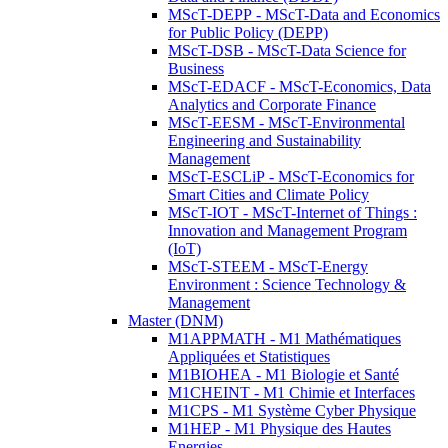
MScT-DEPP - MScT-Data and Economics
for Public Policy (DEPP)
MScT-DSB - MScT-Data Science for
Business
MScT-EDACF - MScT-Economics, Data
Analytics and Corporate Finance
MScT-EESM - MScT-Environmental
Engineering and Sustainability
Management
MScT-ESCLiP - MScT-Economics for
Smart Cities and Climate Policy
MScT-IOT - MScT-Internet of Things :
Innovation and Management Program
(IoT)
MScT-STEEM - MScT-Energy
Environment : Science Technology &
Management
Master (DNM)
M1APPMATH - M1 Mathématiques
Appliquées et Statistiques
M1BIOHEA - M1 Biologie et Santé
M1CHEINT - M1 Chimie et Interfaces
M1CPS - M1 Système Cyber Physique
M1HEP - M1 Physique des Hautes
Energies