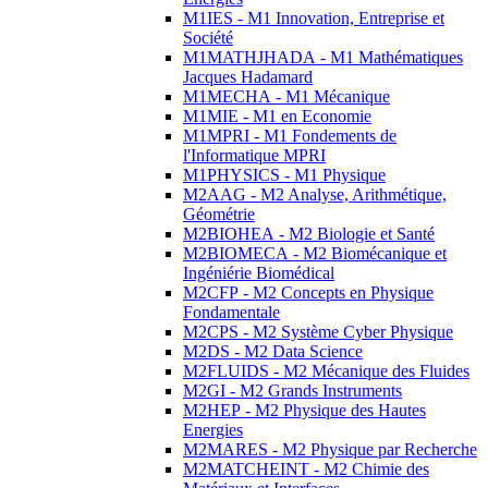
M1IES - M1 Innovation, Entreprise et
Société
M1MATHJHADA - M1 Mathématiques
Jacques Hadamard
M1MECHA - M1 Mécanique
M1MIE - M1 en Economie
M1MPRI - M1 Fondements de
l'Informatique MPRI
M1PHYSICS - M1 Physique
M2AAG - M2 Analyse, Arithmétique,
Géométrie
M2BIOHEA - M2 Biologie et Santé
M2BIOMECA - M2 Biomécanique et
Ingéniérie Biomédical
M2CFP - M2 Concepts en Physique
Fondamentale
M2CPS - M2 Système Cyber Physique
M2DS - M2 Data Science
M2FLUIDS - M2 Mécanique des Fluides
M2GI - M2 Grands Instruments
M2HEP - M2 Physique des Hautes
Energies
M2MARES - M2 Physique par Recherche
M2MATCHEINT - M2 Chimie des