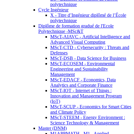
polytechnique
Cycle Ingénieur
X - Titre d’Ingénieur diplômé de l’École
polytechnique
Diplôme de formation gradué de l'Ecole
Polytechnique -MSc&T
MScT-AIAVC - Artificial Intelligence and
Advanced Visual Computing
MScT-CTD - Cybersecurity : Threats and
Defenses
MScT-DSB - Data Science for Business
MScT-ECOSEM - Environmental
Engineering and Sustainability
Management
MScT-EDACF - Economics, Data
Analytics and Corporate Finance
MScT-IOT - Internet of Things :
Innovation and Management Program
(IoT)
MScT-SCUP - Economics for Smart Cities
and Climate Policy
MScT-STEEM - Energy Environment :
Science Technology & Management
Master (DNM)
M1APPMATH - M1 - Applied