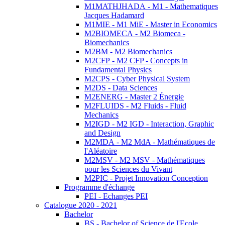
M1MATHJHADA - M1 - Mathematiques
Jacques Hadamard
M1MIE - M1 MiE - Master in Economics
M2BIOMECA - M2 Biomeca -
Biomechanics
M2BM - M2 Biomechanics
M2CFP - M2 CFP - Concepts in
Fundamental Physics
M2CPS - Cyber Physical System
M2DS - Data Sciences
M2ENERG - Master 2 Énergie
M2FLUIDS - M2 Fluids - Fluid
Mechanics
M2IGD - M2 IGD - Interaction, Graphic
and Design
M2MDA - M2 MdA - Mathématiques de
l'Aléatoire
M2MSV - M2 MSV - Mathématiques
pour les Sciences du Vivant
M2PIC - Projet Innovation Conception
Programme d'échange
PEI - Echanges PEI
Catalogue 2020 - 2021
Bachelor
BS - Bachelor of Science de l'Ecole