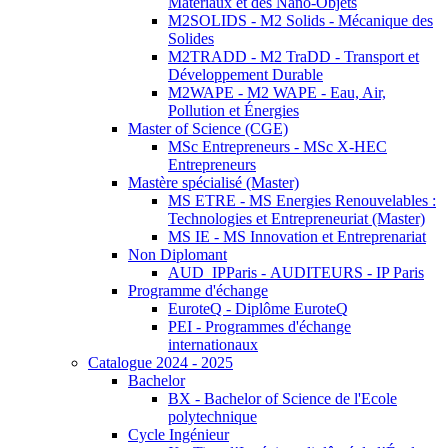
Matériaux et des Nano-Objets
M2SOLIDS - M2 Solids - Mécanique des
Solides
M2TRADD - M2 TraDD - Transport et
Développement Durable
M2WAPE - M2 WAPE - Eau, Air,
Pollution et Énergies
Master of Science (CGE)
MSc Entrepreneurs - MSc X-HEC
Entrepreneurs
Mastère spécialisé (Master)
MS ETRE - MS Energies Renouvelables :
Technologies et Entrepreneuriat (Master)
MS IE - MS Innovation et Entreprenariat
Non Diplomant
AUD_IPParis - AUDITEURS - IP Paris
Programme d'échange
EuroteQ - Diplôme EuroteQ
PEI - Programmes d'échange
internationaux
Catalogue 2024 - 2025
Bachelor
BX - Bachelor of Science de l'Ecole
polytechnique
Cycle Ingénieur