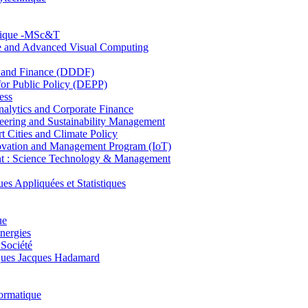
hnique -MSc&T
ce and Advanced Visual Computing
and Finance (DDDF)
r Public Policy (DEPP)
ess
ytics and Corporate Finance
ring and Sustainability Management
Cities and Climate Policy
ovation and Management Program (IoT)
: Science Technology & Management
ppliquées et Statistiques
ue
nergies
 Société
es Jacques Hadamard
ormatique