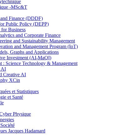
lytechnique
hnique -MSc&T
and Finance (DDDF)
r Public Policy (DEPP)
for Business
ytics and Corporate Finance
ring and Sustainability Management
ovation and Management Program (IoT)
ls, Graphs and Applications
ive Investment (AI-MaQI)
: Science Technology & Management
 AI
 Creative AI
aphy XCin
es et Statistiques
ie et Santé
le
Cyber Physique
nergies
 Société
es Jacques Hadamard