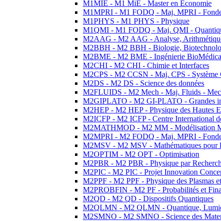
M1MIE - M1 MiE - Master en Economie
M1MPRI - M1 FODQ - Maj. MPRI - Fondeme
M1PHYS - M1 PHYS - Physique
M1QMI - M1 FODQ - Maj. QMI - Quantique
M2AAG - M2 AAG - Analyse, Arithmétique
M2BBH - M2 BBH - Biologie, Biotechnolog
M2BME - M2 BME - Ingénierie BioMédica
M2CHI - M2 CHI - Chimie et Interfaces
M2CPS - M2 CCSN - Maj. CPS - Système 
M2DS - M2 DS - Science des données
M2FLUIDS - M2 Mech - Maj. Fluids - Meca
M2GIPLATO - M2 GI-PLATO - Grandes instal
M2HEP - M2 HEP - Physique des Hautes E
M2ICFP - M2 ICFP - Centre International 
M2MATHMOD - M2 MM - Modélisation M
M2MPRI - M2 FODQ - Maj. MPRI - Fondeme
M2MSV - M2 MSV - Mathématiques pour le
M2OPTIM - M2 OPT - Optimisation
M2PBR - M2 PBR - Physique par Recherc
M2PIC - M2 PIC - Projet Innovation Conce
M2PPF - M2 PPF - Physique des Plasmas et
M2PROBFIN - M2 PF - Probabilités et Fin
M2QD - M2 QD - Dispositifs Quantiques
M2QLMN - M2 QLMN - Quantique, Lumiere
M2SMNO - M2 SMNO - Science des Materi