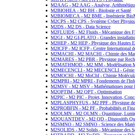
M2AAG - M2 AAG - Analyse, Arithmétique
M2BIOHEA - M2 BH - Biologie et Santé
M2BIOMECA - M2 BME - Ingénierie BioM
M2CPS - M2 CPS - Système Cyber Physiq
M2DS - M2 DS - Data Science
M2FLUIDS - M2 Fluids - Mécanique des Fl
M2GI - M2 GI-PLATO - Grandes installation
M2HEP - M2 HEP - Physique des Hautes E
M2ICFP - M2 ICFP - Centre International 
M2MACHI - M2 MACHI - Chimie des Matéri
M2MARES - M2 PBR - Physique par Rech
M2MATHMOD - M2 MM - Modélisation M
M2MECENCLI - M2 MECENCLI - Génie Méc
M2MOCHI - M2 MoChI - Chimie Moléculaire
M2MPRI - M2 MPRI - Fondements de l'Inf
M2MSV - M2 MSV - Mathématiques pour le
M2OPTIM - M2 OPT - Optimisation
M2PIC - M2 PIC - Projet, Innovation, Conc
M2PLASPHYFUS - M2 PPF - Physique des P
M2PROBFIN - M2 PF - Probabilités et Fin
M2QLMN - M2 QLMN - Quantique, Lumière
M2QUANTDEV - M2 QD - Dispositifs Qua
M2SMNO - M2 SMNO - Science des Matéri
M2SOLIDS - M2 Solids - Mécanique des So