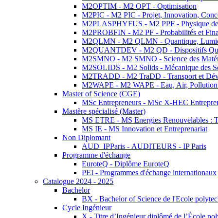
M2OPTIM - M2 OPT - Optimisation
M2PIC - M2 PIC - Projet, Innovation, Conc
M2PLASPHYFUS - M2 PPF - Physique des P
M2PROBFIN - M2 PF - Probabilités et Fin
M2QLMN - M2 QLMN - Quantique, Lumière
M2QUANTDEV - M2 QD - Dispositifs Qua
M2SMNO - M2 SMNO - Science des Matéri
M2SOLIDS - M2 Solids - Mécanique des So
M2TRADD - M2 TraDD - Transport et Dév
M2WAPE - M2 WAPE - Eau, Air, Pollution 
Master of Science (CGE)
MSc Entrepreneurs - MSc X-HEC Entrepre
Mastère spécialisé (Master)
MS ETRE - MS Energies Renouvelables : Tec
MS IE - MS Innovation et Entreprenariat
Non Diplomant
AUD_IPParis - AUDITEURS - IP Paris
Programme d'échange
EuroteQ - Diplôme EuroteQ
PEI - Programmes d'échange internationaux
Catalogue 2024 - 2025
Bachelor
BX - Bachelor of Science de l'Ecole polyte
Cycle Ingénieur
X - Titre d’Ingénieur diplômé de l’École po