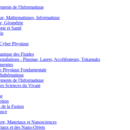
nts de l'Informatique
, Mathematiques, Informatique
, Géométrie
ie et Santé
le
Cyber Physique
nique des Fluides
lations - Plasmas, Lasers, Accélérateurs, Tokamaks
nergies
de Physique Fondamentale
athématique
nts de l'Informatique
s Sciences du Vivant
he
ption
 de la Fusion
ance
, Materiaux et Nanosciences
aux et des Nano-Objets