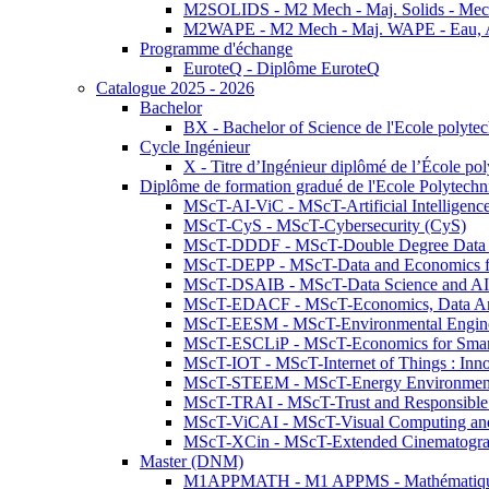
M2SOLIDS - M2 Mech - Maj. Solids - Meca
M2WAPE - M2 Mech - Maj. WAPE - Eau, Air
Programme d'échange
EuroteQ - Diplôme EuroteQ
Catalogue 2025 - 2026
Bachelor
BX - Bachelor of Science de l'Ecole polyte
Cycle Ingénieur
X - Titre d’Ingénieur diplômé de l’École po
Diplôme de formation gradué de l'Ecole Polytec
MScT-AI-ViC - MScT-Artificial Intelligen
MScT-CyS - MScT-Cybersecurity (CyS)
MScT-DDDF - MScT-Double Degree Data 
MScT-DEPP - MScT-Data and Economics fo
MScT-DSAIB - MScT-Data Science and AI 
MScT-EDACF - MScT-Economics, Data Anal
MScT-EESM - MScT-Environmental Enginee
MScT-ESCLiP - MScT-Economics for Smart 
MScT-IOT - MScT-Internet of Things : Inn
MScT-STEEM - MScT-Energy Environment 
MScT-TRAI - MScT-Trust and Responsible
MScT-ViCAI - MScT-Visual Computing and
MScT-XCin - MScT-Extended Cinematogr
Master (DNM)
M1APPMATH - M1 APPMS - Mathématiques A