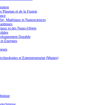
eption
lasmas et de la Fusion
ance
, Matériaux et Nanosciences
ntiques
aux et des Nano-Objets
lides
eloppement Durable
et Énergies
neurs
hnologies et Entrepreneuriat (Master)
chnique
lytechnique