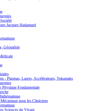
ue
nergies
 Société
es Jacques Hadamard
ormatique
, Géométrie
édicale
ue
uides
s - Plasmas, Lasers, Accélérateurs, Tokamaks
nergies
de Physique Fondamentale
erche
athématique
anique pour les Cliniciens
ormatique
s Sciences du Vivant