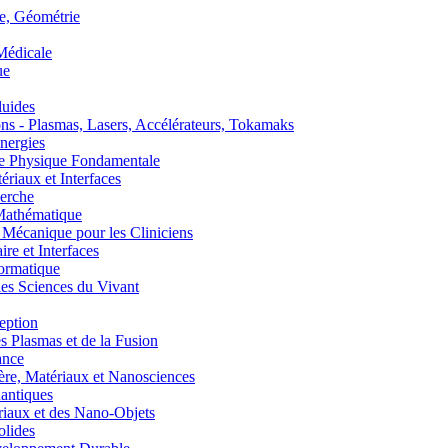
, Géométrie
édicale
ue
uides
s - Plasmas, Lasers, Accélérateurs, Tokamaks
nergies
de Physique Fondamentale
aux et Interfaces
erche
athématique
anique pour les Cliniciens
 et Interfaces
ormatique
s Sciences du Vivant
eption
lasmas et de la Fusion
ance
, Matériaux et Nanosciences
ntiques
aux et des Nano-Objets
lides