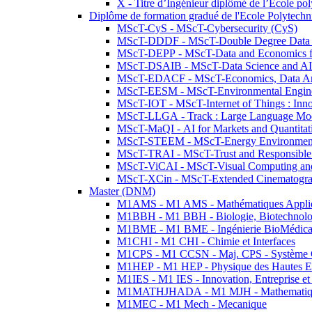
X - Titre d’Ingénieur diplômé de l’École po
Diplôme de formation gradué de l'Ecole Polytec
MScT-CyS - MScT-Cybersecurity (CyS)
MScT-DDDF - MScT-Double Degree Data 
MScT-DEPP - MScT-Data and Economics fo
MScT-DSAIB - MScT-Data Science and AI 
MScT-EDACF - MScT-Economics, Data Anal
MScT-EESM - MScT-Environmental Enginee
MScT-IOT - MScT-Internet of Things : Inn
MScT-LLGA - Track : Large Language Mode
MScT-MaQI - AI for Markets and Quantitat
MScT-STEEM - MScT-Energy Environment 
MScT-TRAI - MScT-Trust and Responsible
MScT-ViCAI - MScT-Visual Computing and
MScT-XCin - MScT-Extended Cinematogr
Master (DNM)
M1AMS - M1 AMS - Mathématiques Appliqué
M1BBH - M1 BBH - Biologie, Biotechnolog
M1BME - M1 BME - Ingénierie BioMédica
M1CHI - M1 CHI - Chimie et Interfaces
M1CPS - M1 CCSN - Maj. CPS - Système 
M1HEP - M1 HEP - Physique des Hautes E
M1IES - M1 IES - Innovation, Entreprise et
M1MATHJHADA - M1 MJH - Mathematiqu
M1MEC - M1 Mech - Mecanique