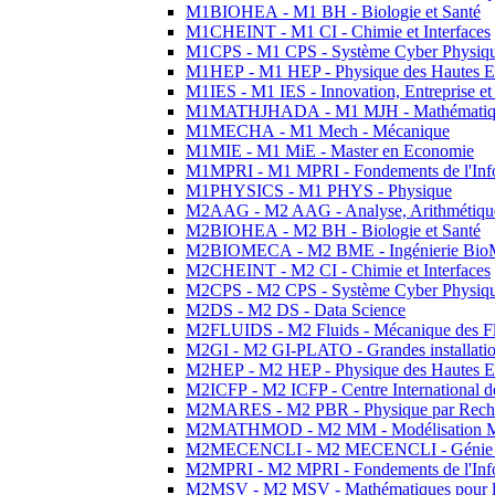
M1BIOHEA - M1 BH - Biologie et Santé
M1CHEINT - M1 CI - Chimie et Interfaces
M1CPS - M1 CPS - Système Cyber Physiq
M1HEP - M1 HEP - Physique des Hautes E
M1IES - M1 IES - Innovation, Entreprise et
M1MATHJHADA - M1 MJH - Mathématiqu
M1MECHA - M1 Mech - Mécanique
M1MIE - M1 MiE - Master en Economie
M1MPRI - M1 MPRI - Fondements de l'Inf
M1PHYSICS - M1 PHYS - Physique
M2AAG - M2 AAG - Analyse, Arithmétique
M2BIOHEA - M2 BH - Biologie et Santé
M2BIOMECA - M2 BME - Ingénierie BioM
M2CHEINT - M2 CI - Chimie et Interfaces
M2CPS - M2 CPS - Système Cyber Physiq
M2DS - M2 DS - Data Science
M2FLUIDS - M2 Fluids - Mécanique des Fl
M2GI - M2 GI-PLATO - Grandes installation
M2HEP - M2 HEP - Physique des Hautes E
M2ICFP - M2 ICFP - Centre International 
M2MARES - M2 PBR - Physique par Rech
M2MATHMOD - M2 MM - Modélisation M
M2MECENCLI - M2 MECENCLI - Génie Méc
M2MPRI - M2 MPRI - Fondements de l'Inf
M2MSV - M2 MSV - Mathématiques pour le