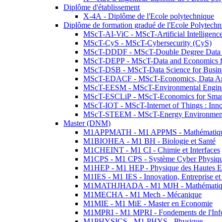
Diplôme d'établissement
X-4A - Diplôme de l'Ecole polytechnique
Diplôme de formation gradué de l'Ecole Polytec
MScT-AI-ViC - MScT-Artificial Intelligen
MScT-CyS - MScT-Cybersecurity (CyS)
MScT-DDDF - MScT-Double Degree Data 
MScT-DEPP - MScT-Data and Economics fo
MScT-DSB - MScT-Data Science for Busin
MScT-EDACF - MScT-Economics, Data Anal
MScT-EESM - MScT-Environmental Enginee
MScT-ESCLiP - MScT-Economics for Smart 
MScT-IOT - MScT-Internet of Things : Inn
MScT-STEEM - MScT-Energy Environment 
Master (DNM)
M1APPMATH - M1 APPMS - Mathématiques A
M1BIOHEA - M1 BH - Biologie et Santé
M1CHEINT - M1 CI - Chimie et Interfaces
M1CPS - M1 CPS - Système Cyber Physiq
M1HEP - M1 HEP - Physique des Hautes E
M1IES - M1 IES - Innovation, Entreprise et
M1MATHJHADA - M1 MJH - Mathématiqu
M1MECHA - M1 Mech - Mécanique
M1MIE - M1 MiE - Master en Economie
M1MPRI - M1 MPRI - Fondements de l'Inf
M1PHYSICS - M1 PHYS - Physique