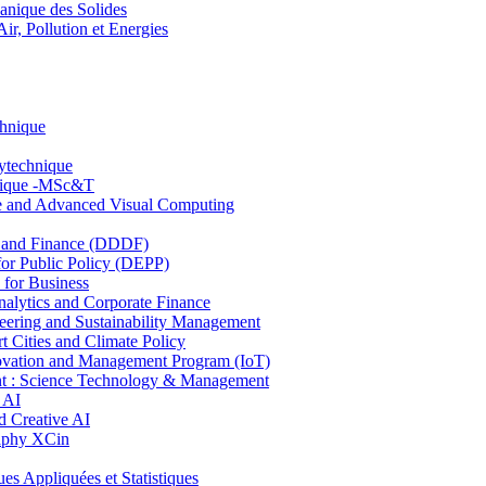
nique des Solides
, Pollution et Energies
chnique
lytechnique
hnique -MSc&T
ce and Advanced Visual Computing
and Finance (DDDF)
r Public Policy (DEPP)
for Business
ytics and Corporate Finance
ring and Sustainability Management
Cities and Climate Policy
ovation and Management Program (IoT)
: Science Technology & Management
 AI
 Creative AI
aphy XCin
ppliquées et Statistiques