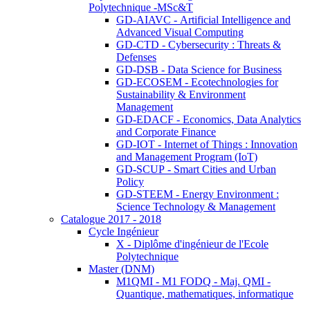
Polytechnique -MSc&T
GD-AIAVC - Artificial Intelligence and
Advanced Visual Computing
GD-CTD - Cybersecurity : Threats &
Defenses
GD-DSB - Data Science for Business
GD-ECOSEM - Ecotechnologies for
Sustainability & Environment
Management
GD-EDACF - Economics, Data Analytics
and Corporate Finance
GD-IOT - Internet of Things : Innovation
and Management Program (IoT)
GD-SCUP - Smart Cities and Urban
Policy
GD-STEEM - Energy Environment :
Science Technology & Management
Catalogue 2017 - 2018
Cycle Ingénieur
X - Diplôme d'ingénieur de l'Ecole
Polytechnique
Master (DNM)
M1QMI - M1 FODQ - Maj. QMI -
Quantique, mathematiques, informatique