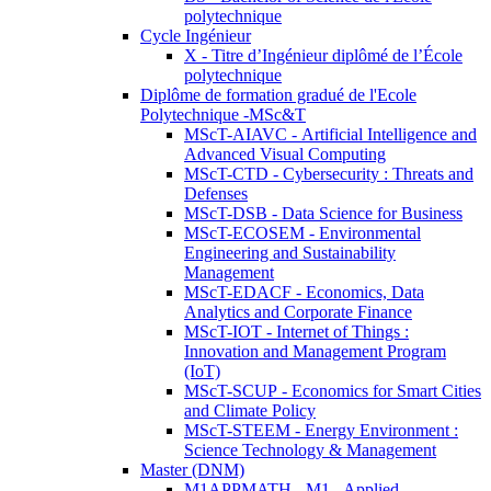
polytechnique
Cycle Ingénieur
X - Titre d’Ingénieur diplômé de l’École
polytechnique
Diplôme de formation gradué de l'Ecole
Polytechnique -MSc&T
MScT-AIAVC - Artificial Intelligence and
Advanced Visual Computing
MScT-CTD - Cybersecurity : Threats and
Defenses
MScT-DSB - Data Science for Business
MScT-ECOSEM - Environmental
Engineering and Sustainability
Management
MScT-EDACF - Economics, Data
Analytics and Corporate Finance
MScT-IOT - Internet of Things :
Innovation and Management Program
(IoT)
MScT-SCUP - Economics for Smart Cities
and Climate Policy
MScT-STEEM - Energy Environment :
Science Technology & Management
Master (DNM)
M1APPMATH - M1 - Applied