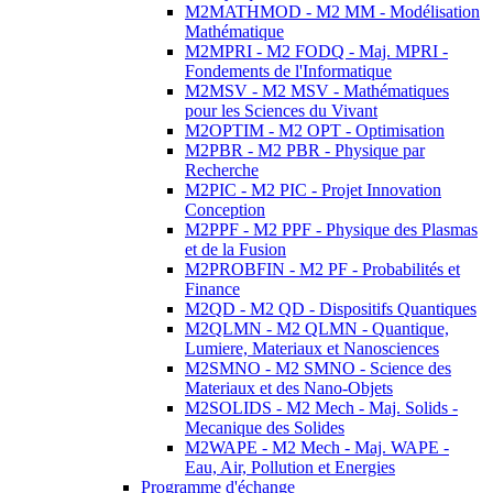
M2MATHMOD - M2 MM - Modélisation
Mathématique
M2MPRI - M2 FODQ - Maj. MPRI -
Fondements de l'Informatique
M2MSV - M2 MSV - Mathématiques
pour les Sciences du Vivant
M2OPTIM - M2 OPT - Optimisation
M2PBR - M2 PBR - Physique par
Recherche
M2PIC - M2 PIC - Projet Innovation
Conception
M2PPF - M2 PPF - Physique des Plasmas
et de la Fusion
M2PROBFIN - M2 PF - Probabilités et
Finance
M2QD - M2 QD - Dispositifs Quantiques
M2QLMN - M2 QLMN - Quantique,
Lumiere, Materiaux et Nanosciences
M2SMNO - M2 SMNO - Science des
Materiaux et des Nano-Objets
M2SOLIDS - M2 Mech - Maj. Solids -
Mecanique des Solides
M2WAPE - M2 Mech - Maj. WAPE -
Eau, Air, Pollution et Energies
Programme d'échange