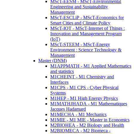
MScT-EESM - MScT-Environmental
Engineering and Sustainability
Management
MScT-ESCLiP - MScT-Economics for
Smart Cities and Climate Policy
MScT-IOT - MScT-Internet of Things :
Innovation and Management Program
(IoT)
MScT-STEEM - MScT-Energy
Environment : Science Technology &
Management
Master (DNM)
M1APPMATH - M1 Applied Mathematics
and statistics
M1CHEINT - M1 Chemistry and
Interfaces
M1CPS - M1 CPS - Cyber Physical
Systems
M1HEP - M1 High Energy Physics
M1MATHJHADA - M1 Mathematiques
Jacques Hadamard
M1MECHA - M1 Mechanics
M1MIE - M1 MIE - Master in Economics
M2BIOHEA - M2 Biology and Health
M2BIOMECA - M2 Biomeca -