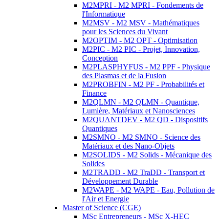
M2MPRI - M2 MPRI - Fondements de
l'Informatique
M2MSV - M2 MSV - Mathématiques
pour les Sciences du Vivant
M2OPTIM - M2 OPT - Optimisation
M2PIC - M2 PIC - Projet, Innovation,
Conception
M2PLASPHYFUS - M2 PPF - Physique
des Plasmas et de la Fusion
M2PROBFIN - M2 PF - Probabilités et
Finance
M2QLMN - M2 QLMN - Quantique,
Lumière, Matériaux et Nanosciences
M2QUANTDEV - M2 QD - Dispositifs
Quantiques
M2SMNO - M2 SMNO - Science des
Matériaux et des Nano-Objets
M2SOLIDS - M2 Solids - Mécanique des
Solides
M2TRADD - M2 TraDD - Transport et
Développement Durable
M2WAPE - M2 WAPE - Eau, Pollution de
l'Air et Energie
Master of Science (CGE)
MSc Entrepreneurs - MSc X-HEC