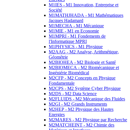
M1IES - M1 Innovation, Entreprise et
Société
M1MATHJHADA - M1 Mathématiques
Jacques Hadamard
M1MECHA - M1 Mécanique
M1MIE - M1 en Economie
M1MPRI - M1 Fondements de
l'Informatique MPRI
M1PHYSICS - M1 Physique
M2AAG - M2 Analyse, Arithmétique,
Géométrie
M2BIOHEA - M2 Biologie et Santé
M2BIOMECA - M2 Biomécanique et
Ingéniérie Biomédical
M2CFP - M2 Concepts en Physique
Fondamentale
M2CPS - M2 Système Cyber Physique
M2DS - M2 Data Science
M2FLUIDS - M2 Mécanique des Fluides
M2GI - M2 Grands Instruments
M2HEP - M2 Physique des Hautes
Energies
M2MARES - M2 Physique par Recherche
M2MATCHEINT - M2 Chimie des