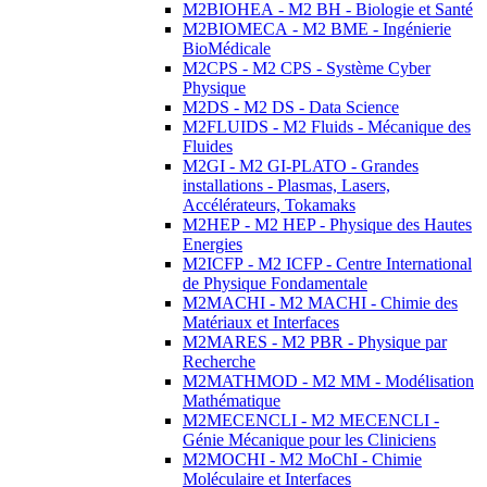
M2BIOHEA - M2 BH - Biologie et Santé
M2BIOMECA - M2 BME - Ingénierie
BioMédicale
M2CPS - M2 CPS - Système Cyber
Physique
M2DS - M2 DS - Data Science
M2FLUIDS - M2 Fluids - Mécanique des
Fluides
M2GI - M2 GI-PLATO - Grandes
installations - Plasmas, Lasers,
Accélérateurs, Tokamaks
M2HEP - M2 HEP - Physique des Hautes
Energies
M2ICFP - M2 ICFP - Centre International
de Physique Fondamentale
M2MACHI - M2 MACHI - Chimie des
Matériaux et Interfaces
M2MARES - M2 PBR - Physique par
Recherche
M2MATHMOD - M2 MM - Modélisation
Mathématique
M2MECENCLI - M2 MECENCLI -
Génie Mécanique pour les Cliniciens
M2MOCHI - M2 MoChI - Chimie
Moléculaire et Interfaces