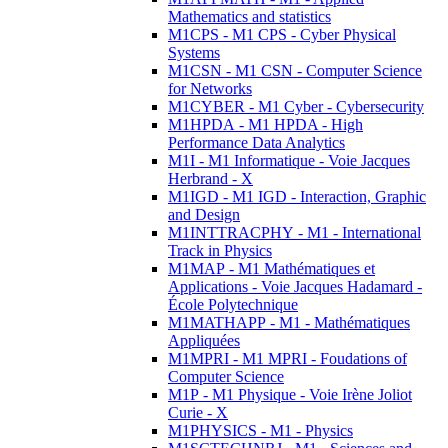
Mathematics and statistics
M1CPS - M1 CPS - Cyber Physical
Systems
M1CSN - M1 CSN - Computer Science
for Networks
M1CYBER - M1 Cyber - Cybersecurity
M1HPDA - M1 HPDA - High
Performance Data Analytics
M1I - M1 Informatique - Voie Jacques
Herbrand - X
M1IGD - M1 IGD - Interaction, Graphic
and Design
M1INTTRACPHY - M1 - International
Track in Physics
M1MAP - M1 Mathématiques et
Applications - Voie Jacques Hadamard -
École Polytechnique
M1MATHAPP - M1 - Mathématiques
Appliquées
M1MPRI - M1 MPRI - Foudations of
Computer Science
M1P - M1 Physique - Voie Irène Joliot
Curie - X
M1PHYSICS - M1 - Physics