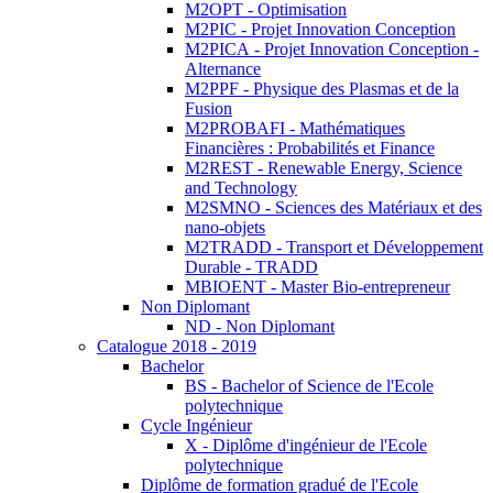
M2OPT - Optimisation
M2PIC - Projet Innovation Conception
M2PICA - Projet Innovation Conception -
Alternance
M2PPF - Physique des Plasmas et de la
Fusion
M2PROBAFI - Mathématiques
Financières : Probabilités et Finance
M2REST - Renewable Energy, Science
and Technology
M2SMNO - Sciences des Matériaux et des
nano-objets
M2TRADD - Transport et Développement
Durable - TRADD
MBIOENT - Master Bio-entrepreneur
Non Diplomant
ND - Non Diplomant
Catalogue 2018 - 2019
Bachelor
BS - Bachelor of Science de l'Ecole
polytechnique
Cycle Ingénieur
X - Diplôme d'ingénieur de l'Ecole
polytechnique
Diplôme de formation gradué de l'Ecole