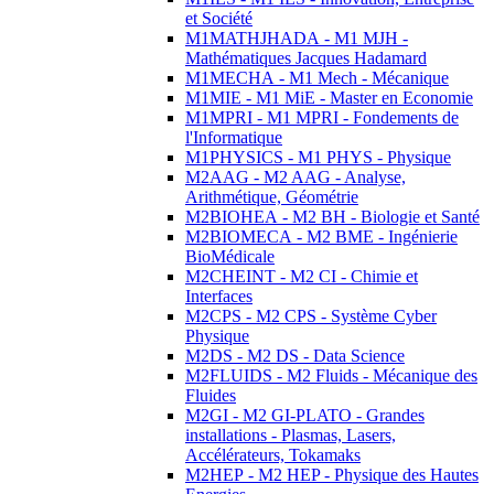
et Société
M1MATHJHADA - M1 MJH -
Mathématiques Jacques Hadamard
M1MECHA - M1 Mech - Mécanique
M1MIE - M1 MiE - Master en Economie
M1MPRI - M1 MPRI - Fondements de
l'Informatique
M1PHYSICS - M1 PHYS - Physique
M2AAG - M2 AAG - Analyse,
Arithmétique, Géométrie
M2BIOHEA - M2 BH - Biologie et Santé
M2BIOMECA - M2 BME - Ingénierie
BioMédicale
M2CHEINT - M2 CI - Chimie et
Interfaces
M2CPS - M2 CPS - Système Cyber
Physique
M2DS - M2 DS - Data Science
M2FLUIDS - M2 Fluids - Mécanique des
Fluides
M2GI - M2 GI-PLATO - Grandes
installations - Plasmas, Lasers,
Accélérateurs, Tokamaks
M2HEP - M2 HEP - Physique des Hautes