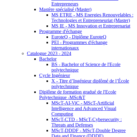
Entrepreneurs
Mastère spécialisé (Master)
MS ETRE - MS Energies Renouvelables :
Technologies et Entrepreneuriat (Master)
MS IE - MS Innovation et Entreprenariat
Programme d'échange
EuroteQ - Diplôme EuroteQ
PEI - Programmes d'échange
internationaux
Catalogue 2023 - 2024
Bachelor
BS - Bachelor of Science de l'Ecole
polytechnique
Cycle Ingénieur
X - Titre d’Ingénieur diplômé de l’École
polytechnique
Diplôme de formation gradué de l'Ecole
Polytechnique -MSc&T
MScT-AI-ViC - MScT-Artificial
Intelligence and Advanced Visual
Computing
MScT-CTD - MScT-Cybersecurity :
Threats and Defenses
MScT-DDDF - MScT-Double Degree
Data and Finance (DDDF)