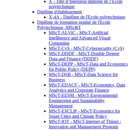
X - Titre d’Ingénieur diplômé de l’École
polytechnique
Diplôme d'établissement
X-4A - Diplôme de l'Ecole polytechnique
Diplôme de formation gradué de l'Ecole
Polytechnique -MSc&T
MScT-AI-ViC - MScT-Artificial
Intelligence and Advanced Visual
Computing
MScT-CyS - MScT-Cybersecurity (CyS)
MScT-DDDF - MScT-Double Degree
Data and Finance (DDDF)
MScT-DEPP - MScT-Data and Economics
for Public Policy (DEPP)
MScT-DSB - MScT-Data Science for
Business
MScT-EDACF - MScT-Economics, Data
Analytics and Corporate Finance
MScT-EESM - MScT-Environmental
Engineering and Sustainability
Management
MScT-ESCLiP - MScT-Economics for
Smart Cities and Climate Policy
MScT-IOT - MScT-Internet of Things :
Innovation and Management Program