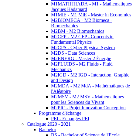
M1MATHJHADA - M1 - Mathematiques
Jacques Hadamard
M1MIE - M1 MiE - Master in Economics
M2BIOMECA - M2 Biomeca -
Biomechanics
M2BM - M2 Biomechanics
M2CFP - M2 CFP - Concepts in
Fundamental Physics
M2CPS - Cyber Physical System
M2DS - Data Sciences
M2ENERG - Master 2 Énergie
M2FLUIDS - M2 Fluids - Fluid
Mechanics
M2IGD - M2 IGD - Interaction, Graphic
and Design
M2MDA - M2 MdA - Mathématiques de
l'Aléatoire
M2MSV - M2 MSV - Mathématiques
pour les Sciences du Vivant
M2PIC - Projet Innovation Conception
Programme d'échange
PEI - Echanges PEI
Catalogue 2020 - 2021
Bachelor
BS - Bachelor of Science de l'Ecole