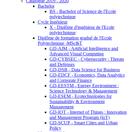
Catalogue 2019 - 2020
Bachelor
BS - Bachelor of Science de l'Ecole
polytechnique
Cycle Ingénieur
X - Diplôme d'ingénieur de l'Ecole
polytechnique
Diplôme de formation gradué de l'Ecole
Polytechnique -MSc&T
GD-AIM - Artificial Intelligence and
Advanced Visual Computing
GD-CYBSEC - Cybersecurity : Threats
and Defenses
GD-DSB - Data Science for Business
GD-EDCF - Economics, Data Analytics
and Corporate Finance
GD-EESTM - Energy Environment :
Science Technology & Management
GD-ESEM - Ecotechnologies for
Sustainability & Environment
Management
GD-IOT - Internet of Things : Innovation
and Management Program (IoT)
GD-SCUP - Smart Cities and Urban
Policy