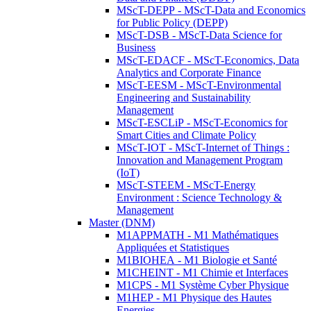
MScT-DEPP - MScT-Data and Economics
for Public Policy (DEPP)
MScT-DSB - MScT-Data Science for
Business
MScT-EDACF - MScT-Economics, Data
Analytics and Corporate Finance
MScT-EESM - MScT-Environmental
Engineering and Sustainability
Management
MScT-ESCLiP - MScT-Economics for
Smart Cities and Climate Policy
MScT-IOT - MScT-Internet of Things :
Innovation and Management Program
(IoT)
MScT-STEEM - MScT-Energy
Environment : Science Technology &
Management
Master (DNM)
M1APPMATH - M1 Mathématiques
Appliquées et Statistiques
M1BIOHEA - M1 Biologie et Santé
M1CHEINT - M1 Chimie et Interfaces
M1CPS - M1 Système Cyber Physique
M1HEP - M1 Physique des Hautes
Energies