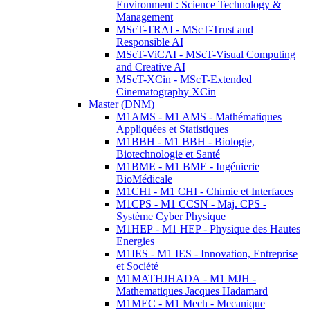
Environment : Science Technology &
Management
MScT-TRAI - MScT-Trust and
Responsible AI
MScT-ViCAI - MScT-Visual Computing
and Creative AI
MScT-XCin - MScT-Extended
Cinematography XCin
Master (DNM)
M1AMS - M1 AMS - Mathématiques
Appliquées et Statistiques
M1BBH - M1 BBH - Biologie,
Biotechnologie et Santé
M1BME - M1 BME - Ingénierie
BioMédicale
M1CHI - M1 CHI - Chimie et Interfaces
M1CPS - M1 CCSN - Maj. CPS -
Système Cyber Physique
M1HEP - M1 HEP - Physique des Hautes
Energies
M1IES - M1 IES - Innovation, Entreprise
et Société
M1MATHJHADA - M1 MJH -
Mathematiques Jacques Hadamard
M1MEC - M1 Mech - Mecanique