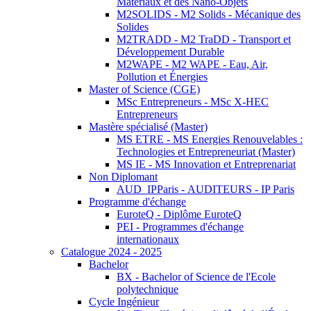
Matériaux et des Nano-Objets
M2SOLIDS - M2 Solids - Mécanique des
Solides
M2TRADD - M2 TraDD - Transport et
Développement Durable
M2WAPE - M2 WAPE - Eau, Air,
Pollution et Énergies
Master of Science (CGE)
MSc Entrepreneurs - MSc X-HEC
Entrepreneurs
Mastère spécialisé (Master)
MS ETRE - MS Energies Renouvelables :
Technologies et Entrepreneuriat (Master)
MS IE - MS Innovation et Entreprenariat
Non Diplomant
AUD_IPParis - AUDITEURS - IP Paris
Programme d'échange
EuroteQ - Diplôme EuroteQ
PEI - Programmes d'échange
internationaux
Catalogue 2024 - 2025
Bachelor
BX - Bachelor of Science de l'Ecole
polytechnique
Cycle Ingénieur