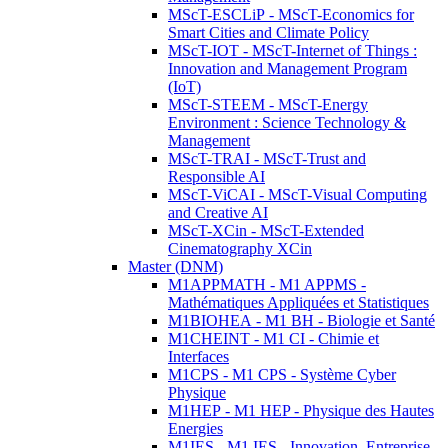
MScT-ESCLiP - MScT-Economics for
Smart Cities and Climate Policy
MScT-IOT - MScT-Internet of Things :
Innovation and Management Program
(IoT)
MScT-STEEM - MScT-Energy
Environment : Science Technology &
Management
MScT-TRAI - MScT-Trust and
Responsible AI
MScT-ViCAI - MScT-Visual Computing
and Creative AI
MScT-XCin - MScT-Extended
Cinematography XCin
Master (DNM)
M1APPMATH - M1 APPMS -
Mathématiques Appliquées et Statistiques
M1BIOHEA - M1 BH - Biologie et Santé
M1CHEINT - M1 CI - Chimie et
Interfaces
M1CPS - M1 CPS - Système Cyber
Physique
M1HEP - M1 HEP - Physique des Hautes
Energies
M1IES - M1 IES - Innovation, Entreprise