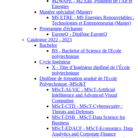
M2WAPE - M2 Eau, Pollution de l'Air et
Energies
Mastère spécialisé (Master)
MS ETRE - MS Energies Renouvelables :
Technologies et Entrepreneuriat (Master)
Programme d'échange
EuroteQ - Diplôme EuroteQ
Catalogue 2022 - 2023
Bachelor
BS - Bachelor of Science de l'Ecole
polytechnique
Cycle Ingénieur
X - Titre d’Ingénieur diplômé de l’École
polytechnique
Diplôme de formation gradué de l'Ecole
Polytechnique -MSc&T
MScT-AI-ViC - MScT-Artificial
Intelligence and Advanced Visual
Computing
MScT-CTD - MScT-Cybersecurity :
Threats and Defenses
MScT-DSB - MScT-Data Science for
Business
MScT-EDACF - MScT-Economics, Data
Analytics and Corporate Finance