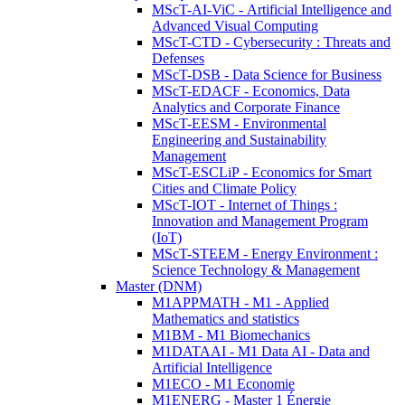
MScT-AI-ViC - Artificial Intelligence and
Advanced Visual Computing
MScT-CTD - Cybersecurity : Threats and
Defenses
MScT-DSB - Data Science for Business
MScT-EDACF - Economics, Data
Analytics and Corporate Finance
MScT-EESM - Environmental
Engineering and Sustainability
Management
MScT-ESCLiP - Economics for Smart
Cities and Climate Policy
MScT-IOT - Internet of Things :
Innovation and Management Program
(IoT)
MScT-STEEM - Energy Environment :
Science Technology & Management
Master (DNM)
M1APPMATH - M1 - Applied
Mathematics and statistics
M1BM - M1 Biomechanics
M1DATAAI - M1 Data AI - Data and
Artificial Intelligence
M1ECO - M1 Economie
M1ENERG - Master 1 Énergie