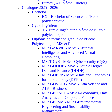
EuroteQ - Diplôme EuroteQ
Catalogue 2025 - 2026
Bachelor
BX - Bachelor of Science de l'Ecole
polytechnique
Cycle Ingénieur
X - Titre d’Ingénieur diplômé de l’École
polytechnique
Diplôme de formation gradué de l'Ecole
Polytechnique -MSc&T
MScT-AI-ViC - MScT-Artificial
Intelligence and Advanced Visual
Computing
MScT-CyS - MScT-Cybersecurity (CyS)
MScT-DDDF - MScT-Double Degree
Data and Finance (DDDF)
MScT-DEPP - MScT-Data and Economics
for Public Policy (DEPP)
MScT-DSAIB - MScT-Data Science and
AI for Business
MScT-EDACF - MScT-Economics, Data
Analytics and Corporate Finance
MScT-EESM - MScT-Environmental
Engineering and Sustainability
Management