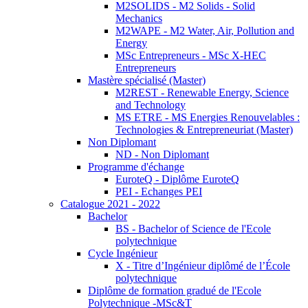
M2SOLIDS - M2 Solids - Solid
Mechanics
M2WAPE - M2 Water, Air, Pollution and
Energy
MSc Entrepreneurs - MSc X-HEC
Entrepreneurs
Mastère spécialisé (Master)
M2REST - Renewable Energy, Science
and Technology
MS ETRE - MS Energies Renouvelables :
Technologies & Entrepreneuriat (Master)
Non Diplomant
ND - Non Diplomant
Programme d'échange
EuroteQ - Diplôme EuroteQ
PEI - Echanges PEI
Catalogue 2021 - 2022
Bachelor
BS - Bachelor of Science de l'Ecole
polytechnique
Cycle Ingénieur
X - Titre d’Ingénieur diplômé de l’École
polytechnique
Diplôme de formation gradué de l'Ecole
Polytechnique -MSc&T