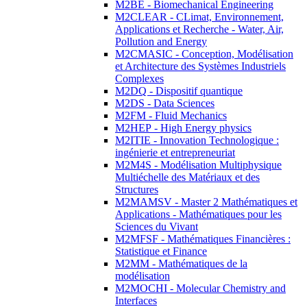
M2BE - Biomechanical Engineering
M2CLEAR - CLimat, Environnement,
Applications et Recherche - Water, Air,
Pollution and Energy
M2CMASIC - Conception, Modélisation
et Architecture des Systèmes Industriels
Complexes
M2DQ - Dispositif quantique
M2DS - Data Sciences
M2FM - Fluid Mechanics
M2HEP - High Energy physics
M2ITIE - Innovation Technologique :
ingénierie et entrepreneuriat
M2M4S - Modélisation Multiphysique
Multiéchelle des Matériaux et des
Structures
M2MAMSV - Master 2 Mathématiques et
Applications - Mathématiques pour les
Sciences du Vivant
M2MFSF - Mathématiques Financières :
Statistique et Finance
M2MM - Mathématiques de la
modélisation
M2MOCHI - Molecular Chemistry and
Interfaces