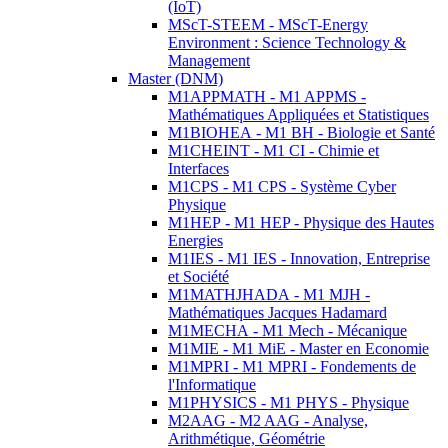
(IoT)
MScT-STEEM - MScT-Energy
Environment : Science Technology &
Management
Master (DNM)
M1APPMATH - M1 APPMS -
Mathématiques Appliquées et Statistiques
M1BIOHEA - M1 BH - Biologie et Santé
M1CHEINT - M1 CI - Chimie et
Interfaces
M1CPS - M1 CPS - Système Cyber
Physique
M1HEP - M1 HEP - Physique des Hautes
Energies
M1IES - M1 IES - Innovation, Entreprise
et Société
M1MATHJHADA - M1 MJH -
Mathématiques Jacques Hadamard
M1MECHA - M1 Mech - Mécanique
M1MIE - M1 MiE - Master en Economie
M1MPRI - M1 MPRI - Fondements de
l'Informatique
M1PHYSICS - M1 PHYS - Physique
M2AAG - M2 AAG - Analyse,
Arithmétique, Géométrie