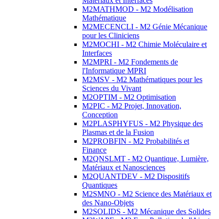
Matériaux et Interfaces
M2MATHMOD - M2 Modélisation
Mathématique
M2MECENCLI - M2 Génie Mécanique
pour les Cliniciens
M2MOCHI - M2 Chimie Moléculaire et
Interfaces
M2MPRI - M2 Fondements de
l'Informatique MPRI
M2MSV - M2 Mathématiques pour les
Sciences du Vivant
M2OPTIM - M2 Optimisation
M2PIC - M2 Projet, Innovation,
Conception
M2PLASPHYFUS - M2 Physique des
Plasmas et de la Fusion
M2PROBFIN - M2 Probabilités et
Finance
M2QNSLMT - M2 Quantique, Lumière,
Matériaux et Nanosciences
M2QUANTDEV - M2 Dispositifs
Quantiques
M2SMNO - M2 Science des Matériaux et
des Nano-Objets
M2SOLIDS - M2 Mécanique des Solides