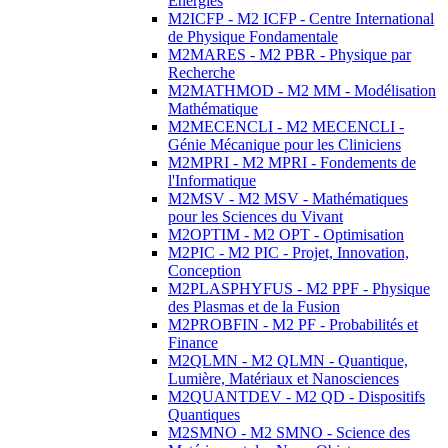
Energies
M2ICFP - M2 ICFP - Centre International
de Physique Fondamentale
M2MARES - M2 PBR - Physique par
Recherche
M2MATHMOD - M2 MM - Modélisation
Mathématique
M2MECENCLI - M2 MECENCLI -
Génie Mécanique pour les Cliniciens
M2MPRI - M2 MPRI - Fondements de
l'Informatique
M2MSV - M2 MSV - Mathématiques
pour les Sciences du Vivant
M2OPTIM - M2 OPT - Optimisation
M2PIC - M2 PIC - Projet, Innovation,
Conception
M2PLASPHYFUS - M2 PPF - Physique
des Plasmas et de la Fusion
M2PROBFIN - M2 PF - Probabilités et
Finance
M2QLMN - M2 QLMN - Quantique,
Lumière, Matériaux et Nanosciences
M2QUANTDEV - M2 QD - Dispositifs
Quantiques
M2SMNO - M2 SMNO - Science des