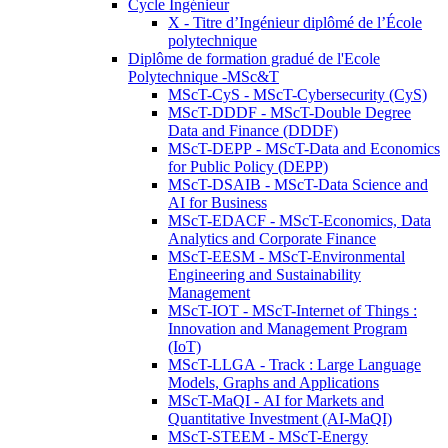
Cycle Ingénieur
X - Titre d’Ingénieur diplômé de l’École
polytechnique
Diplôme de formation gradué de l'Ecole
Polytechnique -MSc&T
MScT-CyS - MScT-Cybersecurity (CyS)
MScT-DDDF - MScT-Double Degree
Data and Finance (DDDF)
MScT-DEPP - MScT-Data and Economics
for Public Policy (DEPP)
MScT-DSAIB - MScT-Data Science and
AI for Business
MScT-EDACF - MScT-Economics, Data
Analytics and Corporate Finance
MScT-EESM - MScT-Environmental
Engineering and Sustainability
Management
MScT-IOT - MScT-Internet of Things :
Innovation and Management Program
(IoT)
MScT-LLGA - Track : Large Language
Models, Graphs and Applications
MScT-MaQI - AI for Markets and
Quantitative Investment (AI-MaQI)
MScT-STEEM - MScT-Energy