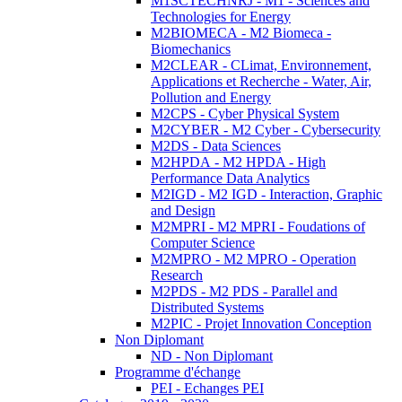
M1SCTECHNRJ - M1 - Sciences and
Technologies for Energy
M2BIOMECA - M2 Biomeca -
Biomechanics
M2CLEAR - CLimat, Environnement,
Applications et Recherche - Water, Air,
Pollution and Energy
M2CPS - Cyber Physical System
M2CYBER - M2 Cyber - Cybersecurity
M2DS - Data Sciences
M2HPDA - M2 HPDA - High
Performance Data Analytics
M2IGD - M2 IGD - Interaction, Graphic
and Design
M2MPRI - M2 MPRI - Foudations of
Computer Science
M2MPRO - M2 MPRO - Operation
Research
M2PDS - M2 PDS - Parallel and
Distributed Systems
M2PIC - Projet Innovation Conception
Non Diplomant
ND - Non Diplomant
Programme d'échange
PEI - Echanges PEI