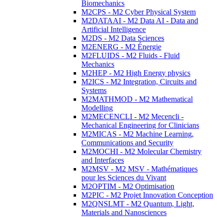
Biomechanics
M2CPS - M2 Cyber Physical System
M2DATAAI - M2 Data AI - Data and
Artificial Intelligence
M2DS - M2 Data Sciences
M2ENERG - M2 Énergie
M2FLUIDS - M2 Fluids - Fluid
Mechanics
M2HEP - M2 High Energy physics
M2ICS - M2 Integration, Circuits and
Systems
M2MATHMOD - M2 Mathematical
Modelling
M2MECENCLI - M2 Mecencli -
Mechanical Engineering for Clinicians
M2MICAS - M2 Machine Learning,
Communications and Security
M2MOCHI - M2 Molecular Chemistry
and Interfaces
M2MSV - M2 MSV - Mathématiques
pour les Sciences du Vivant
M2OPTIM - M2 Optimisation
M2PIC - M2 Projet Innovation Conception
M2QNSLMT - M2 Quantum, Light,
Materials and Nanosciences