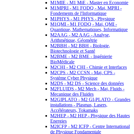
M1MIE - M1 MiE - Master en Economie
M1MPRI - M1 FODQ - Maj. MPRI -
Fondements de l'Informatique
M1PHYS - M1 PHYS - Physique
M1QMI - M1 FODQ - Maj. QMI -
Quantique, Mathematiques, Informatique
M2AAG - M2 AAG - Analyse,
Arithmétique, Géométrie
M2BBH - M2 BBH - Biologie,
Biotechnologie et Santé
M2BME - M2 BME - Ingénierie
BioMédicale
M2CHI - M2 CHI - Chimie et Interfaces
M2CPS - M2 CCSN - Maj. CPS -
Système Cyber Physique
M2DS - M2 DS - Science des données
M2FLUIDS - M2 Mech - Maj. Fluids -
Mecanique des Fluides
M2GIPLATO - M2 GI-PLATO - Grandes
installations - Plasmas, Lasers,
Accélérateurs, Tokamaks
M2HEP - M2 HEP - Physique des Hautes
Energies
M2ICFP - M2 ICFP - Centre International
de Physique Fondamentale