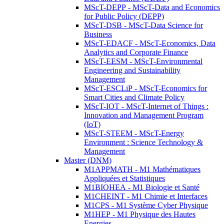
MScT-DEPP - MScT-Data and Economics
for Public Policy (DEPP)
MScT-DSB - MScT-Data Science for
Business
MScT-EDACF - MScT-Economics, Data
Analytics and Corporate Finance
MScT-EESM - MScT-Environmental
Engineering and Sustainability
Management
MScT-ESCLiP - MScT-Economics for
Smart Cities and Climate Policy
MScT-IOT - MScT-Internet of Things :
Innovation and Management Program
(IoT)
MScT-STEEM - MScT-Energy
Environment : Science Technology &
Management
Master (DNM)
M1APPMATH - M1 Mathématiques
Appliquées et Statistiques
M1BIOHEA - M1 Biologie et Santé
M1CHEINT - M1 Chimie et Interfaces
M1CPS - M1 Système Cyber Physique
M1HEP - M1 Physique des Hautes
Energies