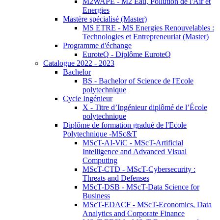
M2WAPE - M2 Eau, Pollution de l'Air et
Energies
Mastère spécialisé (Master)
MS ETRE - MS Energies Renouvelables :
Technologies et Entrepreneuriat (Master)
Programme d'échange
EuroteQ - Diplôme EuroteQ
Catalogue 2022 - 2023
Bachelor
BS - Bachelor of Science de l'Ecole
polytechnique
Cycle Ingénieur
X - Titre d’Ingénieur diplômé de l’École
polytechnique
Diplôme de formation gradué de l'Ecole
Polytechnique -MSc&T
MScT-AI-ViC - MScT-Artificial
Intelligence and Advanced Visual
Computing
MScT-CTD - MScT-Cybersecurity :
Threats and Defenses
MScT-DSB - MScT-Data Science for
Business
MScT-EDACF - MScT-Economics, Data
Analytics and Corporate Finance