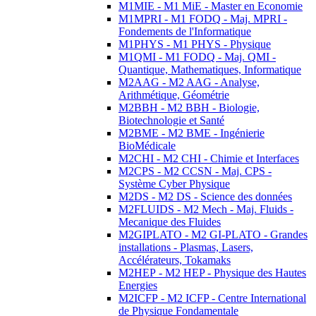
M1MIE - M1 MiE - Master en Economie
M1MPRI - M1 FODQ - Maj. MPRI -
Fondements de l'Informatique
M1PHYS - M1 PHYS - Physique
M1QMI - M1 FODQ - Maj. QMI -
Quantique, Mathematiques, Informatique
M2AAG - M2 AAG - Analyse,
Arithmétique, Géométrie
M2BBH - M2 BBH - Biologie,
Biotechnologie et Santé
M2BME - M2 BME - Ingénierie
BioMédicale
M2CHI - M2 CHI - Chimie et Interfaces
M2CPS - M2 CCSN - Maj. CPS -
Système Cyber Physique
M2DS - M2 DS - Science des données
M2FLUIDS - M2 Mech - Maj. Fluids -
Mecanique des Fluides
M2GIPLATO - M2 GI-PLATO - Grandes
installations - Plasmas, Lasers,
Accélérateurs, Tokamaks
M2HEP - M2 HEP - Physique des Hautes
Energies
M2ICFP - M2 ICFP - Centre International
de Physique Fondamentale