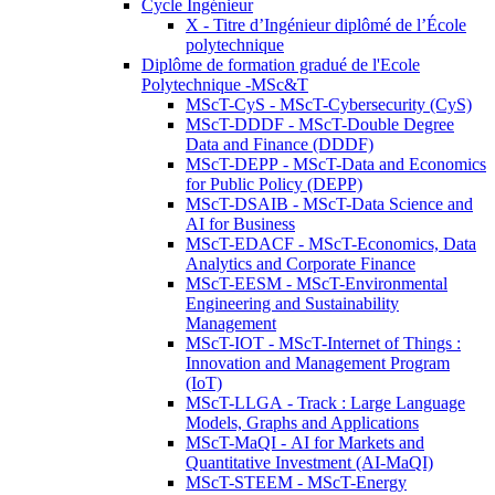
Cycle Ingénieur
X - Titre d’Ingénieur diplômé de l’École
polytechnique
Diplôme de formation gradué de l'Ecole
Polytechnique -MSc&T
MScT-CyS - MScT-Cybersecurity (CyS)
MScT-DDDF - MScT-Double Degree
Data and Finance (DDDF)
MScT-DEPP - MScT-Data and Economics
for Public Policy (DEPP)
MScT-DSAIB - MScT-Data Science and
AI for Business
MScT-EDACF - MScT-Economics, Data
Analytics and Corporate Finance
MScT-EESM - MScT-Environmental
Engineering and Sustainability
Management
MScT-IOT - MScT-Internet of Things :
Innovation and Management Program
(IoT)
MScT-LLGA - Track : Large Language
Models, Graphs and Applications
MScT-MaQI - AI for Markets and
Quantitative Investment (AI-MaQI)
MScT-STEEM - MScT-Energy