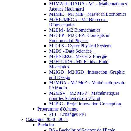
M1MATHJHADA - M1 - Mathematiques
Jacques Hadamard
M1MIE - M1 MiE - Master in Economics
M2BIOMECA - M2 Biomeca -
Biomechanics
M2BM - M2 Biomechanics
M2CFP - M2 CFP - Concepts in
Fundamental Physics
M2CPS - Cyber Physical System
M2DS - Data Sciences
M2ENERG - Master 2 Énergie
M2FLUIDS - M2 Fluids - Fluid
Mechanics
M2IGD - M2 IGD - Interaction, Graphic
and Design
M2MDA - M2 MdA - Mathématiques de
l'Aléatoire
M2MSV - M2 MSV - Mathématiques
pour les Sciences du Vivant
M2PIC - Projet Innovation Conception
Programme d'échange
PEI - Echanges PEI
Catalogue 2020 - 2021
Bachelor
BS - Bachelor of Science de l'Ecole