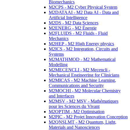
Biomechanics
M2CPS - M2 Cyber Physical System
M2DATAAI - M2 Data AI - Data and
Artificial Intelligence
M2DS - M2 Data Sciences
M2ENERG - M2 Énergie
M2FLUIDS - M2 Fluids - Fluid
Mechanics
M2HEP - M2 High Energy physics
M2ICS - M2 Integration, Circuits and
Systems
M2MATHMOD - M2 Mathematical
Modelling
M2MECENCLI - M2 Mecencli -
Mechanical Engineering for Clinicians
M2MICAS - M2 Machine Learning,
Communications and Security
M2MOCHI - M2 Molecular Chemistry
and Interfaces
M2MSV - M2 MSV - Mathématiques
pour les Sciences du Vivant
M2OPTIM - M2 Optimisation
M2PIC - M2 Projet Innovation Conception
M2QNSLMT - M2 Quantum, Light,
Materials and Nanosciences