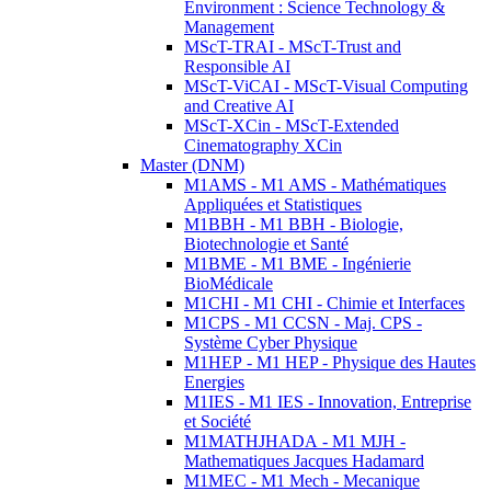
Environment : Science Technology &
Management
MScT-TRAI - MScT-Trust and
Responsible AI
MScT-ViCAI - MScT-Visual Computing
and Creative AI
MScT-XCin - MScT-Extended
Cinematography XCin
Master (DNM)
M1AMS - M1 AMS - Mathématiques
Appliquées et Statistiques
M1BBH - M1 BBH - Biologie,
Biotechnologie et Santé
M1BME - M1 BME - Ingénierie
BioMédicale
M1CHI - M1 CHI - Chimie et Interfaces
M1CPS - M1 CCSN - Maj. CPS -
Système Cyber Physique
M1HEP - M1 HEP - Physique des Hautes
Energies
M1IES - M1 IES - Innovation, Entreprise
et Société
M1MATHJHADA - M1 MJH -
Mathematiques Jacques Hadamard
M1MEC - M1 Mech - Mecanique