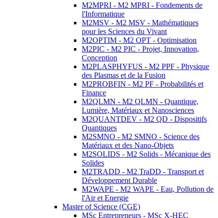
M2MPRI - M2 MPRI - Fondements de
l'Informatique
M2MSV - M2 MSV - Mathématiques
pour les Sciences du Vivant
M2OPTIM - M2 OPT - Optimisation
M2PIC - M2 PIC - Projet, Innovation,
Conception
M2PLASPHYFUS - M2 PPF - Physique
des Plasmas et de la Fusion
M2PROBFIN - M2 PF - Probabilités et
Finance
M2QLMN - M2 QLMN - Quantique,
Lumière, Matériaux et Nanosciences
M2QUANTDEV - M2 QD - Dispositifs
Quantiques
M2SMNO - M2 SMNO - Science des
Matériaux et des Nano-Objets
M2SOLIDS - M2 Solids - Mécanique des
Solides
M2TRADD - M2 TraDD - Transport et
Développement Durable
M2WAPE - M2 WAPE - Eau, Pollution de
l'Air et Energie
Master of Science (CGE)
MSc Entrepreneurs - MSc X-HEC