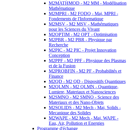
M2MATHMOD - M2 MM - Modélisation
Mathématique
M2MPRI - M2 FODQ - Maj. MPRI -
Fondements de l'Informatique
M2MSV - M2 MSV - Mathématiques
pour les Sciences du Vivant
M2OPTIM - M2 OPT - Optimisation
M2PBR - M2 PBR - Physique par
Recherche
M2PIC - M2 PIC - Projet Innovation
Conception
M2PPF - M2 PPF - Physique des Plasmas
et de la Fusion
M2PROBFIN - M2 PF - Probabilités et
Finance
M2QD - M2 QD - Dispositifs Quantiques
M2QLMN - M2 QLMN - Quantique,
Lumiere, Materiaux et Nanosciences
M2SMNO - M2 SMNO - Science des
Materiaux et des Nano-Objets
M2SOLIDS - M2 Mech - Maj. Solids -
Mecanique des Solides
M2WAPE - M2 Mech - Maj. WAPE -
Eau, Air, Pollution et Energies
Programme d'échange