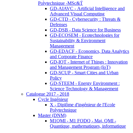
Polytechnique -MSc&T
GD-AIAVC - Artificial Intelligence and
Advanced Visual Computing
GD-CTD - Cybersecurity : Threats &
Defenses
GD-DSB - Data Science for Business
GD-ECOSEM - Ecotechnologies for
Sustainability & Environment
Management
GD-EDACF - Economics, Data Analytics
and Corporate Finance
GD-IOT - Internet of Things : Innovation
and Management Program (IoT)
GD-SCUP - Smart Cities and Urban
Policy
GD-STEEM - Energy Environment :
Science Technology & Management
Catalogue 2017 - 2018
Cycle Ingénieur
X - Diplôme d'ingénieur de l'Ecole
Polytechnique
Master (DNM)
M1QMI - M1 FODQ - Maj. QMI -
Quantique, mathematiques, informatique