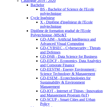
Catalogue 2019 - 2020
Bachelor
BS - Bachelor of Science de l'Ecole
polytechnique
Cycle Ingénieur
X - Diplôme d'ingénieur de l'Ecole
polytechnique
Diplôme de formation gradué de l'Ecole
Polytechnique -MSc&T
GD-AIM - Artificial Intelligence and
Advanced Visual Computing
GD-CYBSEC - Cybersecurity : Threats
and Defenses
GD-DSB - Data Science for Business
GD-EDCF - Economics, Data Analytics
and Corporate Finance
GD-EESTM - Energy Environment :
Science Technology & Management
GD-ESEM - Ecotechnologies for
Sustainability & Environment
Management
GD-IOT - Internet of Things : Innovation
and Management Program (IoT)
GD-SCUP - Smart Cities and Urban
Policy