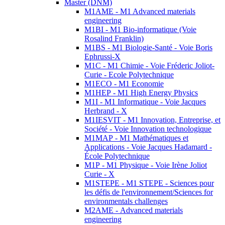
Master (DNM)
M1AME - M1 Advanced materials
engineering
M1BI - M1 Bio-informatique (Voie
Rosalind Franklin)
M1BS - M1 Biologie-Santé - Voie Boris
Ephrussi-X
M1C - M1 Chimie - Voie Fréderic Joliot-
Curie - Ecole Polytechnique
M1ECO - M1 Economie
M1HEP - M1 High Energy Physics
M1I - M1 Informatique - Voie Jacques
Herbrand - X
M1IESVIT - M1 Innovation, Entreprise, et
Société - Voie Innovation technologique
M1MAP - M1 Mathématiques et
Applications - Voie Jacques Hadamard -
École Polytechnique
M1P - M1 Physique - Voie Irène Joliot
Curie - X
M1STEPE - M1 STEPE - Sciences pour
les défis de l'environnement/Sciences for
environmentals challenges
M2AME - Advanced materials
engineering