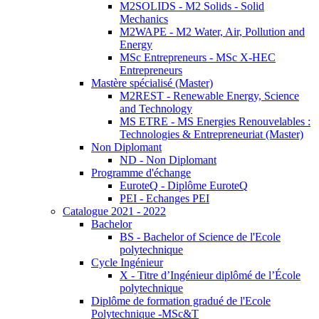
M2SOLIDS - M2 Solids - Solid
Mechanics
M2WAPE - M2 Water, Air, Pollution and
Energy
MSc Entrepreneurs - MSc X-HEC
Entrepreneurs
Mastère spécialisé (Master)
M2REST - Renewable Energy, Science
and Technology
MS ETRE - MS Energies Renouvelables :
Technologies & Entrepreneuriat (Master)
Non Diplomant
ND - Non Diplomant
Programme d'échange
EuroteQ - Diplôme EuroteQ
PEI - Echanges PEI
Catalogue 2021 - 2022
Bachelor
BS - Bachelor of Science de l'Ecole
polytechnique
Cycle Ingénieur
X - Titre d’Ingénieur diplômé de l’École
polytechnique
Diplôme de formation gradué de l'Ecole
Polytechnique -MSc&T