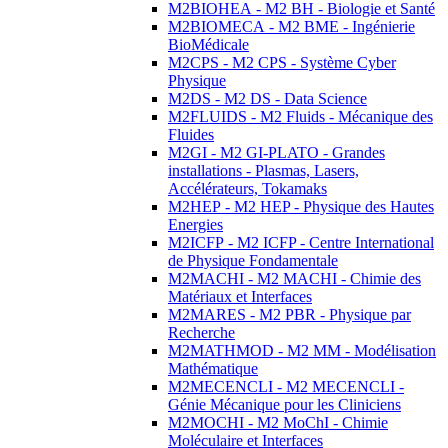
M2BIOHEA - M2 BH - Biologie et Santé
M2BIOMECA - M2 BME - Ingénierie
BioMédicale
M2CPS - M2 CPS - Système Cyber
Physique
M2DS - M2 DS - Data Science
M2FLUIDS - M2 Fluids - Mécanique des
Fluides
M2GI - M2 GI-PLATO - Grandes
installations - Plasmas, Lasers,
Accélérateurs, Tokamaks
M2HEP - M2 HEP - Physique des Hautes
Energies
M2ICFP - M2 ICFP - Centre International
de Physique Fondamentale
M2MACHI - M2 MACHI - Chimie des
Matériaux et Interfaces
M2MARES - M2 PBR - Physique par
Recherche
M2MATHMOD - M2 MM - Modélisation
Mathématique
M2MECENCLI - M2 MECENCLI -
Génie Mécanique pour les Cliniciens
M2MOCHI - M2 MoChI - Chimie
Moléculaire et Interfaces