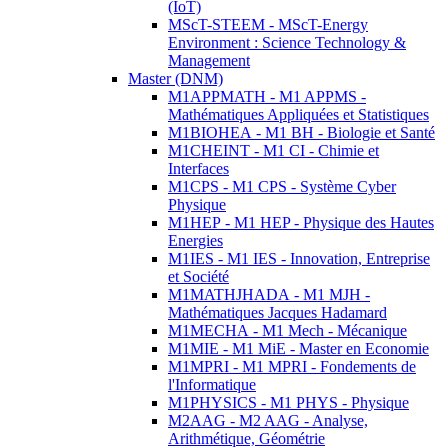
(IoT)
MScT-STEEM - MScT-Energy
Environment : Science Technology &
Management
Master (DNM)
M1APPMATH - M1 APPMS -
Mathématiques Appliquées et Statistiques
M1BIOHEA - M1 BH - Biologie et Santé
M1CHEINT - M1 CI - Chimie et
Interfaces
M1CPS - M1 CPS - Système Cyber
Physique
M1HEP - M1 HEP - Physique des Hautes
Energies
M1IES - M1 IES - Innovation, Entreprise
et Société
M1MATHJHADA - M1 MJH -
Mathématiques Jacques Hadamard
M1MECHA - M1 Mech - Mécanique
M1MIE - M1 MiE - Master en Economie
M1MPRI - M1 MPRI - Fondements de
l'Informatique
M1PHYSICS - M1 PHYS - Physique
M2AAG - M2 AAG - Analyse,
Arithmétique, Géométrie