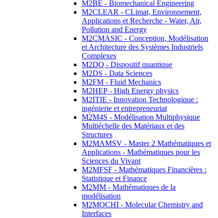
M2BE - Biomechanical Engineering
M2CLEAR - CLimat, Environnement,
Applications et Recherche - Water, Air,
Pollution and Energy
M2CMASIC - Conception, Modélisation
et Architecture des Systèmes Industriels
Complexes
M2DQ - Dispositif quantique
M2DS - Data Sciences
M2FM - Fluid Mechanics
M2HEP - High Energy physics
M2ITIE - Innovation Technologique :
ingénierie et entrepreneuriat
M2M4S - Modélisation Multiphysique
Multiéchelle des Matériaux et des
Structures
M2MAMSV - Master 2 Mathématiques et
Applications - Mathématiques pour les
Sciences du Vivant
M2MFSF - Mathématiques Financières :
Statistique et Finance
M2MM - Mathématiques de la
modélisation
M2MOCHI - Molecular Chemistry and
Interfaces