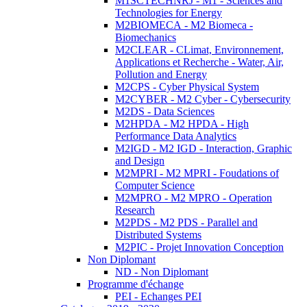
M1SCTECHNRJ - M1 - Sciences and
Technologies for Energy
M2BIOMECA - M2 Biomeca -
Biomechanics
M2CLEAR - CLimat, Environnement,
Applications et Recherche - Water, Air,
Pollution and Energy
M2CPS - Cyber Physical System
M2CYBER - M2 Cyber - Cybersecurity
M2DS - Data Sciences
M2HPDA - M2 HPDA - High
Performance Data Analytics
M2IGD - M2 IGD - Interaction, Graphic
and Design
M2MPRI - M2 MPRI - Foudations of
Computer Science
M2MPRO - M2 MPRO - Operation
Research
M2PDS - M2 PDS - Parallel and
Distributed Systems
M2PIC - Projet Innovation Conception
Non Diplomant
ND - Non Diplomant
Programme d'échange
PEI - Echanges PEI