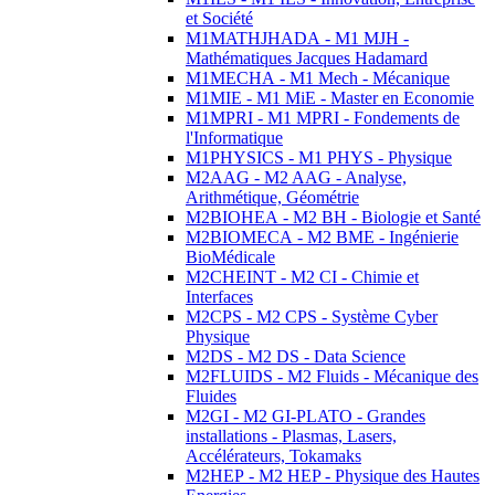
et Société
M1MATHJHADA - M1 MJH -
Mathématiques Jacques Hadamard
M1MECHA - M1 Mech - Mécanique
M1MIE - M1 MiE - Master en Economie
M1MPRI - M1 MPRI - Fondements de
l'Informatique
M1PHYSICS - M1 PHYS - Physique
M2AAG - M2 AAG - Analyse,
Arithmétique, Géométrie
M2BIOHEA - M2 BH - Biologie et Santé
M2BIOMECA - M2 BME - Ingénierie
BioMédicale
M2CHEINT - M2 CI - Chimie et
Interfaces
M2CPS - M2 CPS - Système Cyber
Physique
M2DS - M2 DS - Data Science
M2FLUIDS - M2 Fluids - Mécanique des
Fluides
M2GI - M2 GI-PLATO - Grandes
installations - Plasmas, Lasers,
Accélérateurs, Tokamaks
M2HEP - M2 HEP - Physique des Hautes