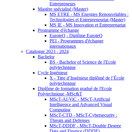
Entrepreneurs
Mastère spécialisé (Master)
MS ETRE - MS Energies Renouvelables :
Technologies et Entrepreneuriat (Master)
MS IE - MS Innovation et Entreprenariat
Programme d'échange
EuroteQ - Diplôme EuroteQ
PEI - Programmes d'échange
internationaux
Catalogue 2023 - 2024
Bachelor
BS - Bachelor of Science de l'Ecole
polytechnique
Cycle Ingénieur
X - Titre d’Ingénieur diplômé de l’École
polytechnique
Diplôme de formation gradué de l'Ecole
Polytechnique -MSc&T
MScT-AI-ViC - MScT-Artificial
Intelligence and Advanced Visual
Computing
MScT-CTD - MScT-Cybersecurity :
Threats and Defenses
MScT-DDDF - MScT-Double Degree
Data and Finance (DDDF)