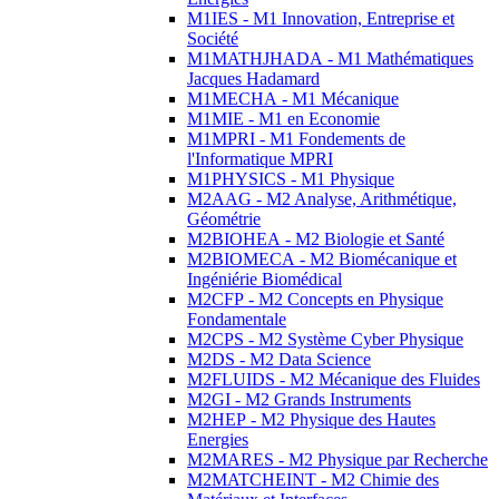
M1IES - M1 Innovation, Entreprise et
Société
M1MATHJHADA - M1 Mathématiques
Jacques Hadamard
M1MECHA - M1 Mécanique
M1MIE - M1 en Economie
M1MPRI - M1 Fondements de
l'Informatique MPRI
M1PHYSICS - M1 Physique
M2AAG - M2 Analyse, Arithmétique,
Géométrie
M2BIOHEA - M2 Biologie et Santé
M2BIOMECA - M2 Biomécanique et
Ingéniérie Biomédical
M2CFP - M2 Concepts en Physique
Fondamentale
M2CPS - M2 Système Cyber Physique
M2DS - M2 Data Science
M2FLUIDS - M2 Mécanique des Fluides
M2GI - M2 Grands Instruments
M2HEP - M2 Physique des Hautes
Energies
M2MARES - M2 Physique par Recherche
M2MATCHEINT - M2 Chimie des