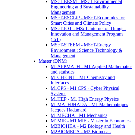
MScT-EESM - MScT-Environmental
Engineering and Sustainability
Management
MScT-ESCLiP - MScT-Economics for
Smart Cities and Climate Policy
MScT-IOT - MScT-Internet of Things :
Innovation and Management Program
(IoT)
MScT-STEEM - MScT-Energy
Environment : Science Technology &
Management
Master (DNM)
M1APPMATH - M1 Applied Mathematics
and statistics
M1CHEINT - M1 Chemistry and
Interfaces
M1CPS - M1 CPS - Cyber Physical
Systems
M1HEP - M1 High Energy Physics
M1MATHJHADA - M1 Mathematiques
Jacques Hadamard
M1MECHA - M1 Mechanics
M1MIE - M1 MIE - Master in Economics
M2BIOHEA - M2 Biology and Health
M2BIOMECA - M2 Biomeca -