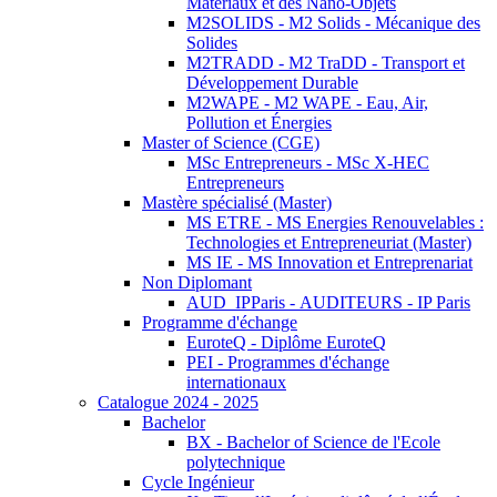
Matériaux et des Nano-Objets
M2SOLIDS - M2 Solids - Mécanique des
Solides
M2TRADD - M2 TraDD - Transport et
Développement Durable
M2WAPE - M2 WAPE - Eau, Air,
Pollution et Énergies
Master of Science (CGE)
MSc Entrepreneurs - MSc X-HEC
Entrepreneurs
Mastère spécialisé (Master)
MS ETRE - MS Energies Renouvelables :
Technologies et Entrepreneuriat (Master)
MS IE - MS Innovation et Entreprenariat
Non Diplomant
AUD_IPParis - AUDITEURS - IP Paris
Programme d'échange
EuroteQ - Diplôme EuroteQ
PEI - Programmes d'échange
internationaux
Catalogue 2024 - 2025
Bachelor
BX - Bachelor of Science de l'Ecole
polytechnique
Cycle Ingénieur