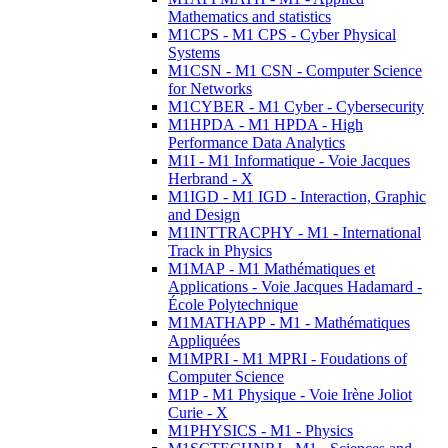
Mathematics and statistics
M1CPS - M1 CPS - Cyber Physical
Systems
M1CSN - M1 CSN - Computer Science
for Networks
M1CYBER - M1 Cyber - Cybersecurity
M1HPDA - M1 HPDA - High
Performance Data Analytics
M1I - M1 Informatique - Voie Jacques
Herbrand - X
M1IGD - M1 IGD - Interaction, Graphic
and Design
M1INTTRACPHY - M1 - International
Track in Physics
M1MAP - M1 Mathématiques et
Applications - Voie Jacques Hadamard -
École Polytechnique
M1MATHAPP - M1 - Mathématiques
Appliquées
M1MPRI - M1 MPRI - Foudations of
Computer Science
M1P - M1 Physique - Voie Irène Joliot
Curie - X
M1PHYSICS - M1 - Physics