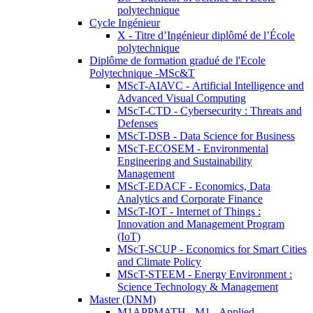
polytechnique
Cycle Ingénieur
X - Titre d’Ingénieur diplômé de l’École
polytechnique
Diplôme de formation gradué de l'Ecole
Polytechnique -MSc&T
MScT-AIAVC - Artificial Intelligence and
Advanced Visual Computing
MScT-CTD - Cybersecurity : Threats and
Defenses
MScT-DSB - Data Science for Business
MScT-ECOSEM - Environmental
Engineering and Sustainability
Management
MScT-EDACF - Economics, Data
Analytics and Corporate Finance
MScT-IOT - Internet of Things :
Innovation and Management Program
(IoT)
MScT-SCUP - Economics for Smart Cities
and Climate Policy
MScT-STEEM - Energy Environment :
Science Technology & Management
Master (DNM)
M1APPMATH - M1 - Applied