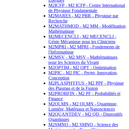
Energies
M2ICFP - M2 ICFP - Centre International
de Physique Fondamentale
M2MARES - M2 PBR - Physique par
Recherche
M2MATHMOD - M2 MM - Modélisation
Mathématique
M2MECENCLI - M2 MECENCLI -
Génie Mécanique pour les Cliniciens
M2MPRI - M2 MPRI - Fondements de
l'Informatique
M2MSV - M2 MSV - Mathématiques
pour les Sciences du Vivant
M2OPTIM - M2 OPT - Optimisation
M2PIC - M2 PIC - Projet, Innovation,
Conception
M2PLASPHYFUS - M2 PPF - Physique
des Plasmas et de la Fusion
M2PROBFIN - M2 PF - Probabilités et
Finance
M2QLMN - M2 QLMN - Quantique,
Lumière, Matériaux et Nanosciences
M2QUANTDEV - M2 QD - Dispositifs
Quantiques
M2SMNO - M2 SMNO - Science des