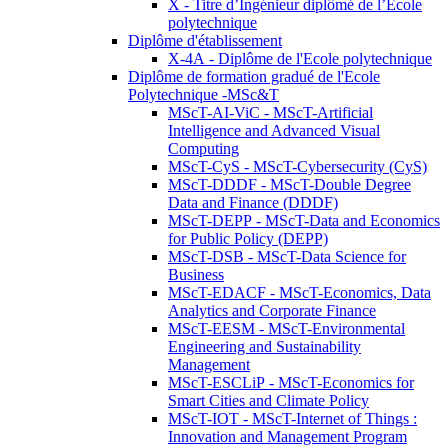
X - Titre d’Ingénieur diplômé de l’École
polytechnique
Diplôme d'établissement
X-4A - Diplôme de l'Ecole polytechnique
Diplôme de formation gradué de l'Ecole
Polytechnique -MSc&T
MScT-AI-ViC - MScT-Artificial
Intelligence and Advanced Visual
Computing
MScT-CyS - MScT-Cybersecurity (CyS)
MScT-DDDF - MScT-Double Degree
Data and Finance (DDDF)
MScT-DEPP - MScT-Data and Economics
for Public Policy (DEPP)
MScT-DSB - MScT-Data Science for
Business
MScT-EDACF - MScT-Economics, Data
Analytics and Corporate Finance
MScT-EESM - MScT-Environmental
Engineering and Sustainability
Management
MScT-ESCLiP - MScT-Economics for
Smart Cities and Climate Policy
MScT-IOT - MScT-Internet of Things :
Innovation and Management Program