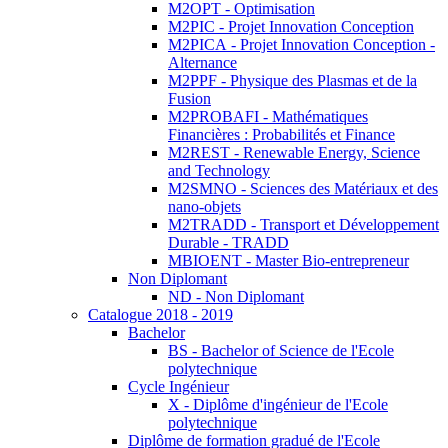
M2OPT - Optimisation
M2PIC - Projet Innovation Conception
M2PICA - Projet Innovation Conception -
Alternance
M2PPF - Physique des Plasmas et de la
Fusion
M2PROBAFI - Mathématiques
Financières : Probabilités et Finance
M2REST - Renewable Energy, Science
and Technology
M2SMNO - Sciences des Matériaux et des
nano-objets
M2TRADD - Transport et Développement
Durable - TRADD
MBIOENT - Master Bio-entrepreneur
Non Diplomant
ND - Non Diplomant
Catalogue 2018 - 2019
Bachelor
BS - Bachelor of Science de l'Ecole
polytechnique
Cycle Ingénieur
X - Diplôme d'ingénieur de l'Ecole
polytechnique
Diplôme de formation gradué de l'Ecole