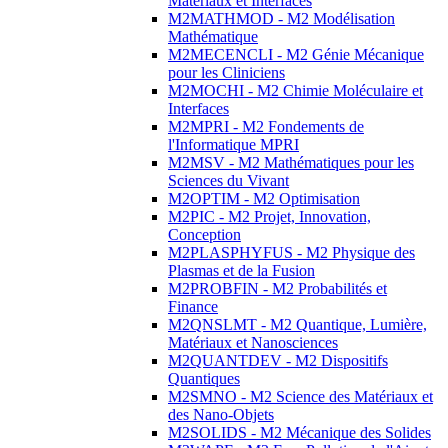
Matériaux et Interfaces
M2MATHMOD - M2 Modélisation
Mathématique
M2MECENCLI - M2 Génie Mécanique
pour les Cliniciens
M2MOCHI - M2 Chimie Moléculaire et
Interfaces
M2MPRI - M2 Fondements de
l'Informatique MPRI
M2MSV - M2 Mathématiques pour les
Sciences du Vivant
M2OPTIM - M2 Optimisation
M2PIC - M2 Projet, Innovation,
Conception
M2PLASPHYFUS - M2 Physique des
Plasmas et de la Fusion
M2PROBFIN - M2 Probabilités et
Finance
M2QNSLMT - M2 Quantique, Lumière,
Matériaux et Nanosciences
M2QUANTDEV - M2 Dispositifs
Quantiques
M2SMNO - M2 Science des Matériaux et
des Nano-Objets
M2SOLIDS - M2 Mécanique des Solides