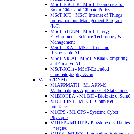
MScT-ESCLiP - MScT-Economics for
Smart Cities and Climate Policy
MScT-IOT - MScT-Internet of Things :
Innovation and Management Program
(IoT)
MScT-STEEM - MScT-Energy
Environment : Science Technology &
Management
MScT-TRAI - MScT-Trust and
Responsible AI
MScT-ViCAI - MScT-Visual Computing
and Creative AI
MScT-XCin - MScT-Extended
Cinematography XCin
Master (DNM)
M1APPMATH - M1 APPMS -
Mathématiques Appliquées et Statistiques
M1BIOHEA - M1 BH - Biologie et Santé
M1CHEINT - M1 CI - Chimie et
Interfaces
M1CPS - M1 CPS - Système Cyber
Physique
M1HEP - M1 HEP - Physique des Hautes
Energies
M1IES - M1 IES - Innovation, Entreprise