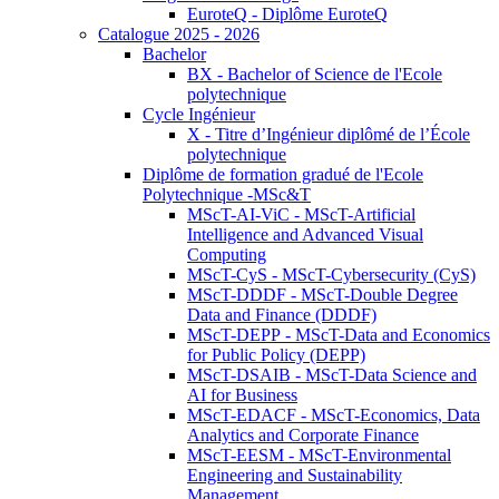
EuroteQ - Diplôme EuroteQ
Catalogue 2025 - 2026
Bachelor
BX - Bachelor of Science de l'Ecole
polytechnique
Cycle Ingénieur
X - Titre d’Ingénieur diplômé de l’École
polytechnique
Diplôme de formation gradué de l'Ecole
Polytechnique -MSc&T
MScT-AI-ViC - MScT-Artificial
Intelligence and Advanced Visual
Computing
MScT-CyS - MScT-Cybersecurity (CyS)
MScT-DDDF - MScT-Double Degree
Data and Finance (DDDF)
MScT-DEPP - MScT-Data and Economics
for Public Policy (DEPP)
MScT-DSAIB - MScT-Data Science and
AI for Business
MScT-EDACF - MScT-Economics, Data
Analytics and Corporate Finance
MScT-EESM - MScT-Environmental
Engineering and Sustainability
Management