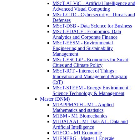
MScT-AI-ViC - Artificial Intelligence and
Advanced Visual Computing
MScT-CTD - Cybersecurity : Threats and
Defenses
MScT-DSB - Data Science for Business
MScT-EDACF - Economics, Data
Analytics and Corporate Finance
MScT-EESM - Environmental
Engineering and Sustainability
Management
MScT-ESCLiP - Economics for Smart
Cities and Climate Policy
MScT-IOT - Internet of Things :
Innovation and Management Program
(IoT)
MScT-STEEM - Energy Environment :
Science Technology & Management
Master (DNM)
M1APPMATH - M1 - Applied
Mathematics and statistics
M1BM - M1 Biomechanics
M1DATAAI - M1 Data AI - Data and
Artificial Intelligence
M1ECO - M1 Economie
M1ENERG - Master 1 Énergie