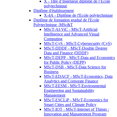
X - Titre d’Ingénieur diplômé de l’École
polytechnique
Diplôme d'établissement
X-4A - Diplôme de l'Ecole polytechnique
Diplôme de formation gradué de l'Ecole
Polytechnique -MSc&T
MScT-AI-ViC - MScT-Artificial
Intelligence and Advanced Visual
Computing
MScT-CyS - MScT-Cybersecurity (CyS)
MScT-DDDF - MScT-Double Degree
Data and Finance (DDDF)
MScT-DEPP - MScT-Data and Economics
for Public Policy (DEPP)
MScT-DSB - MScT-Data Science for
Business
MScT-EDACF - MScT-Economics, Data
Analytics and Corporate Finance
MScT-EESM - MScT-Environmental
Engineering and Sustainability
Management
MScT-ESCLiP - MScT-Economics for
Smart Cities and Climate Policy
MScT-IOT - MScT-Internet of Things :
Innovation and Management Program