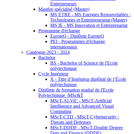
Entrepreneurs
Mastère spécialisé (Master)
MS ETRE - MS Energies Renouvelables :
Technologies et Entrepreneuriat (Master)
MS IE - MS Innovation et Entreprenariat
Programme d'échange
EuroteQ - Diplôme EuroteQ
PEI - Programmes d'échange
internationaux
Catalogue 2023 - 2024
Bachelor
BS - Bachelor of Science de l'Ecole
polytechnique
Cycle Ingénieur
X - Titre d’Ingénieur diplômé de l’École
polytechnique
Diplôme de formation gradué de l'Ecole
Polytechnique -MSc&T
MScT-AI-ViC - MScT-Artificial
Intelligence and Advanced Visual
Computing
MScT-CTD - MScT-Cybersecurity :
Threats and Defenses
MScT-DDDF - MScT-Double Degree
Data and Finance (DDDF)