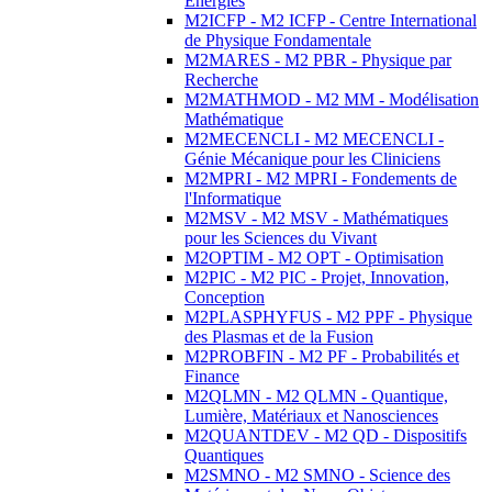
Energies
M2ICFP - M2 ICFP - Centre International
de Physique Fondamentale
M2MARES - M2 PBR - Physique par
Recherche
M2MATHMOD - M2 MM - Modélisation
Mathématique
M2MECENCLI - M2 MECENCLI -
Génie Mécanique pour les Cliniciens
M2MPRI - M2 MPRI - Fondements de
l'Informatique
M2MSV - M2 MSV - Mathématiques
pour les Sciences du Vivant
M2OPTIM - M2 OPT - Optimisation
M2PIC - M2 PIC - Projet, Innovation,
Conception
M2PLASPHYFUS - M2 PPF - Physique
des Plasmas et de la Fusion
M2PROBFIN - M2 PF - Probabilités et
Finance
M2QLMN - M2 QLMN - Quantique,
Lumière, Matériaux et Nanosciences
M2QUANTDEV - M2 QD - Dispositifs
Quantiques
M2SMNO - M2 SMNO - Science des