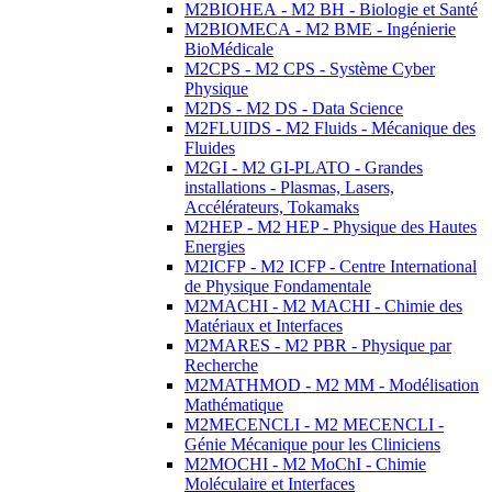
M2BIOHEA - M2 BH - Biologie et Santé
M2BIOMECA - M2 BME - Ingénierie
BioMédicale
M2CPS - M2 CPS - Système Cyber
Physique
M2DS - M2 DS - Data Science
M2FLUIDS - M2 Fluids - Mécanique des
Fluides
M2GI - M2 GI-PLATO - Grandes
installations - Plasmas, Lasers,
Accélérateurs, Tokamaks
M2HEP - M2 HEP - Physique des Hautes
Energies
M2ICFP - M2 ICFP - Centre International
de Physique Fondamentale
M2MACHI - M2 MACHI - Chimie des
Matériaux et Interfaces
M2MARES - M2 PBR - Physique par
Recherche
M2MATHMOD - M2 MM - Modélisation
Mathématique
M2MECENCLI - M2 MECENCLI -
Génie Mécanique pour les Cliniciens
M2MOCHI - M2 MoChI - Chimie
Moléculaire et Interfaces