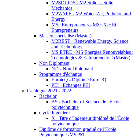
M2SOLIDS - M2 Solids - Solid
Mechanics
M2WAPE - M2 Water, Air, Pollution and
Energy
MSc Entrepreneurs - MSc X-HEC
Entrepreneurs
Mastère spécialisé (Master)
M2REST - Renewable Energy, Science
and Technology
MS ETRE - MS Energies Renouvelables :
Technologies & Entrepreneuriat (Master)
Non Diplomant
ND - Non Diplomant
Programme d'échange
EuroteQ - Diplôme EuroteQ
PEI - Echanges PEI
Catalogue 2021 - 2022
Bachelor
BS - Bachelor of Science de l'Ecole
polytechnique
Cycle Ingénieur
X - Titre d’Ingénieur diplômé de l’École
polytechnique
Diplôme de formation gradué de l'Ecole
Polytechnique -MSc&T