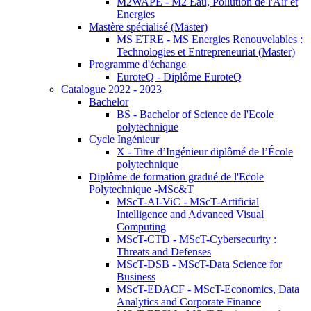
M2WAPE - M2 Eau, Pollution de l'Air et
Energies
Mastère spécialisé (Master)
MS ETRE - MS Energies Renouvelables :
Technologies et Entrepreneuriat (Master)
Programme d'échange
EuroteQ - Diplôme EuroteQ
Catalogue 2022 - 2023
Bachelor
BS - Bachelor of Science de l'Ecole
polytechnique
Cycle Ingénieur
X - Titre d’Ingénieur diplômé de l’École
polytechnique
Diplôme de formation gradué de l'Ecole
Polytechnique -MSc&T
MScT-AI-ViC - MScT-Artificial
Intelligence and Advanced Visual
Computing
MScT-CTD - MScT-Cybersecurity :
Threats and Defenses
MScT-DSB - MScT-Data Science for
Business
MScT-EDACF - MScT-Economics, Data
Analytics and Corporate Finance