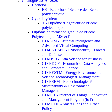
Catalogue 2019 - 2020
Bachelor
BS - Bachelor of Science de l'Ecole
polytechnique
Cycle Ingénieur
X - Diplôme d'ingénieur de l'Ecole
polytechnique
Diplôme de formation gradué de l'Ecole
Polytechnique -MSc&T
GD-AIM - Artificial Intelligence and
Advanced Visual Computing
GD-CYBSEC - Cybersecurity : Threats
and Defenses
GD-DSB - Data Science for Business
GD-EDCF - Economics, Data Analytics
and Corporate Finance
GD-EESTM - Energy Environment :
Science Technology & Management
GD-ESEM - Ecotechnologies for
Sustainability & Environment
Management
GD-IOT - Internet of Things : Innovation
and Management Program (IoT)
GD-SCUP - Smart Cities and Urban
Policy