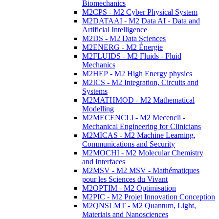
Biomechanics
M2CPS - M2 Cyber Physical System
M2DATAAI - M2 Data AI - Data and
Artificial Intelligence
M2DS - M2 Data Sciences
M2ENERG - M2 Énergie
M2FLUIDS - M2 Fluids - Fluid
Mechanics
M2HEP - M2 High Energy physics
M2ICS - M2 Integration, Circuits and
Systems
M2MATHMOD - M2 Mathematical
Modelling
M2MECENCLI - M2 Mecencli -
Mechanical Engineering for Clinicians
M2MICAS - M2 Machine Learning,
Communications and Security
M2MOCHI - M2 Molecular Chemistry
and Interfaces
M2MSV - M2 MSV - Mathématiques
pour les Sciences du Vivant
M2OPTIM - M2 Optimisation
M2PIC - M2 Projet Innovation Conception
M2QNSLMT - M2 Quantum, Light,
Materials and Nanosciences