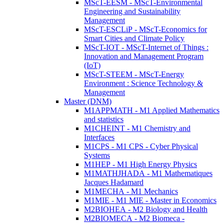
MScT-EESM - MScT-Environmental
Engineering and Sustainability
Management
MScT-ESCLiP - MScT-Economics for
Smart Cities and Climate Policy
MScT-IOT - MScT-Internet of Things :
Innovation and Management Program
(IoT)
MScT-STEEM - MScT-Energy
Environment : Science Technology &
Management
Master (DNM)
M1APPMATH - M1 Applied Mathematics
and statistics
M1CHEINT - M1 Chemistry and
Interfaces
M1CPS - M1 CPS - Cyber Physical
Systems
M1HEP - M1 High Energy Physics
M1MATHJHADA - M1 Mathematiques
Jacques Hadamard
M1MECHA - M1 Mechanics
M1MIE - M1 MIE - Master in Economics
M2BIOHEA - M2 Biology and Health
M2BIOMECA - M2 Biomeca -