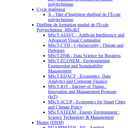
polytechnique
Cycle Ingénieur
X - Titre d’Ingénieur diplômé de l’École
polytechnique
Diplôme de formation gradué de l'Ecole
Polytechnique -MSc&T
MScT-AIAVC - Artificial Intelligence and
Advanced Visual Computing
MScT-CTD - Cybersecurity : Threats and
Defenses
MScT-DSB - Data Science for Business
MScT-ECOSEM - Environmental
Engineering and Sustainability
Management
MScT-EDACF - Economics, Data
Analytics and Corporate Finance
MScT-IOT - Internet of Things :
Innovation and Management Program
(IoT)
MScT-SCUP - Economics for Smart Cities
and Climate Policy
MScT-STEEM - Energy Environment :
Science Technology & Management
Master (DNM)
M1APPMATH - M1 - Applied