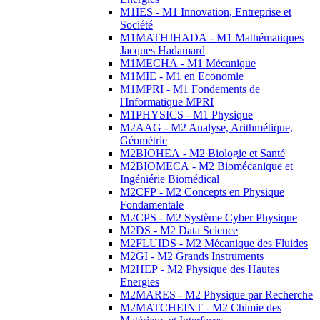
M1IES - M1 Innovation, Entreprise et
Société
M1MATHJHADA - M1 Mathématiques
Jacques Hadamard
M1MECHA - M1 Mécanique
M1MIE - M1 en Economie
M1MPRI - M1 Fondements de
l'Informatique MPRI
M1PHYSICS - M1 Physique
M2AAG - M2 Analyse, Arithmétique,
Géométrie
M2BIOHEA - M2 Biologie et Santé
M2BIOMECA - M2 Biomécanique et
Ingéniérie Biomédical
M2CFP - M2 Concepts en Physique
Fondamentale
M2CPS - M2 Système Cyber Physique
M2DS - M2 Data Science
M2FLUIDS - M2 Mécanique des Fluides
M2GI - M2 Grands Instruments
M2HEP - M2 Physique des Hautes
Energies
M2MARES - M2 Physique par Recherche
M2MATCHEINT - M2 Chimie des