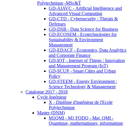
Polytechnique -MSc&T
GD-AIAVC - Artificial Intelligence and
Advanced Visual Computing
GD-CTD - Cybersecurity : Threats &
Defenses
GD-DSB - Data Science for Business
GD-ECOSEM - Ecotechnologies for
Sustainability & Environment
Management
GD-EDACF - Economics, Data Analytics
and Corporate Finance
GD-IOT - Internet of Things : Innovation
and Management Program (IoT)
GD-SCUP - Smart Cities and Urban
Policy
GD-STEEM - Energy Environment :
Science Technology & Management
Catalogue 2017 - 2018
Cycle Ingénieur
X - Diplôme d'ingénieur de l'Ecole
Polytechnique
Master (DNM)
M1QMI - M1 FODQ - Maj. QMI -
Quantique, mathematiques, informatique