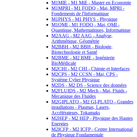
M1MIE - M1 MiE - Master en Economie
M1MPRI - M1 FODQ - Maj. MPRI -
Fondements de l'Informatique
M1PHYS - M1 PHYS - Physique
M1QMI - M1 FODQ - Maj. QMI -
Quantique, Mathematiques, Informatique
M2AAG - M2 AAG - Analyse,
Arithmétique, Géométrie
M2BBH - M2 BBH - Biologie,
Biotechnologie et Santé
M2BME - M2 BME - Ingénierie
BioMédicale
M2CHI - M2 CHI - Chimie et Interfaces
M2CPS - M2 CCSN - Maj. CPS -
Système Cyber Physique
M2DS - M2 DS - Science des données
M2FLUIDS - M2 Mech - Maj. Fluids -
Mecanique des Fluides
M2GIPLATO - M2 GI-PLATO - Grandes
installations - Plasmas, Lasers,
Accélérateurs, Tokamaks
M2HEP - M2 HEP - Physique des Hautes
Energies
M2ICFP - M2 ICFP - Centre International
de Physique Fondamentale