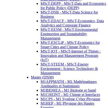
MScT-DEPP - MScT-Data and Economics
for Public Policy (DEPP)
MScT-DSB - MScT-Data Science for
Business
MScT-EDACF - MScT-Economics, Data
Analytics and Corporate Finance
MScT-EESM - MScT-Environmental
Engineering and Sustainability
Management
MScT-ESCLiP - MScT-Economics for
Smart Cities and Climate Policy
MScT-IOT - MScT-Internet of Things :
Innovation and Management Program
(IoT)
MScT-STEEM - MScT-Energy
Environment : Science Technology &
Management
Master (DNM)
M1APPMATH - M1 Mathématiques
Appliquées et Statistiques
M1BIOHEA - M1 Biologie et Santé
M1CHEINT - M1 Chimie et Interfaces
M1CPS - M1 Système Cyber Physique
M1HEP - M1 Physique des Hautes
Energies