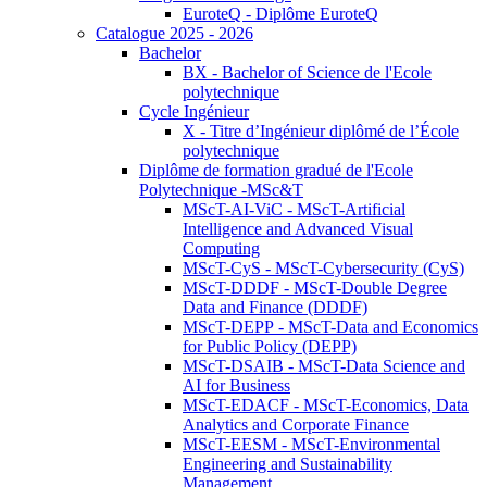
EuroteQ - Diplôme EuroteQ
Catalogue 2025 - 2026
Bachelor
BX - Bachelor of Science de l'Ecole
polytechnique
Cycle Ingénieur
X - Titre d’Ingénieur diplômé de l’École
polytechnique
Diplôme de formation gradué de l'Ecole
Polytechnique -MSc&T
MScT-AI-ViC - MScT-Artificial
Intelligence and Advanced Visual
Computing
MScT-CyS - MScT-Cybersecurity (CyS)
MScT-DDDF - MScT-Double Degree
Data and Finance (DDDF)
MScT-DEPP - MScT-Data and Economics
for Public Policy (DEPP)
MScT-DSAIB - MScT-Data Science and
AI for Business
MScT-EDACF - MScT-Economics, Data
Analytics and Corporate Finance
MScT-EESM - MScT-Environmental
Engineering and Sustainability
Management