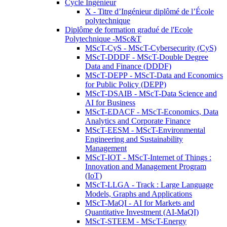
Cycle Ingénieur
X - Titre d’Ingénieur diplômé de l’École
polytechnique
Diplôme de formation gradué de l'Ecole
Polytechnique -MSc&T
MScT-CyS - MScT-Cybersecurity (CyS)
MScT-DDDF - MScT-Double Degree
Data and Finance (DDDF)
MScT-DEPP - MScT-Data and Economics
for Public Policy (DEPP)
MScT-DSAIB - MScT-Data Science and
AI for Business
MScT-EDACF - MScT-Economics, Data
Analytics and Corporate Finance
MScT-EESM - MScT-Environmental
Engineering and Sustainability
Management
MScT-IOT - MScT-Internet of Things :
Innovation and Management Program
(IoT)
MScT-LLGA - Track : Large Language
Models, Graphs and Applications
MScT-MaQI - AI for Markets and
Quantitative Investment (AI-MaQI)
MScT-STEEM - MScT-Energy