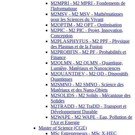
M2MPRI - M2 MPRI - Fondements de
l'Informatique
M2MSV - M2 MSV - Mathématiques
pour les Sciences du Vivant
M2OPTIM - M2 OPT - Optimisation
M2PIC - M2 PIC - Projet, Innovation,
Conception
M2PLASPHYFUS - M2 PPF - Physique
des Plasmas et de la Fusion
M2PROBFIN - M2 PF - Probabilités et
Finance
M2QLMN - M2 QLMN - Quantique,
Lumière, Matériaux et Nanosciences
M2QUANTDEV - M2 QD - Dispositifs
Quantiques
M2SMNO - M2 SMNO - Science des
Matériaux et des Nano-Objets
M2SOLIDS - M2 Solids - Mécanique des
Solides
M2TRADD - M2 TraDD - Transport et
Développement Durable
M2WAPE - M2 WAPE - Eau, Pollution de
l'Air et Energie
Master of Science (CGE)
MSc Entrepreneurs - MSc X-HEC