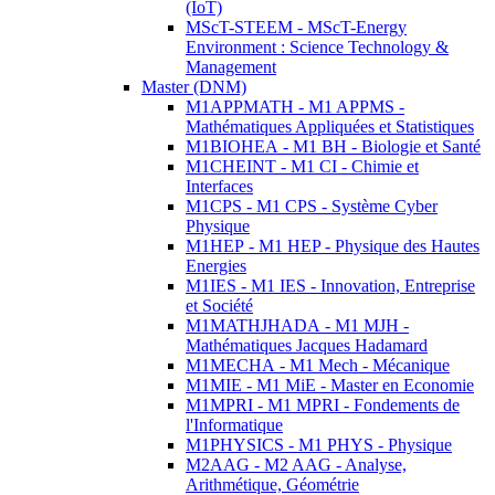
(IoT)
MScT-STEEM - MScT-Energy
Environment : Science Technology &
Management
Master (DNM)
M1APPMATH - M1 APPMS -
Mathématiques Appliquées et Statistiques
M1BIOHEA - M1 BH - Biologie et Santé
M1CHEINT - M1 CI - Chimie et
Interfaces
M1CPS - M1 CPS - Système Cyber
Physique
M1HEP - M1 HEP - Physique des Hautes
Energies
M1IES - M1 IES - Innovation, Entreprise
et Société
M1MATHJHADA - M1 MJH -
Mathématiques Jacques Hadamard
M1MECHA - M1 Mech - Mécanique
M1MIE - M1 MiE - Master en Economie
M1MPRI - M1 MPRI - Fondements de
l'Informatique
M1PHYSICS - M1 PHYS - Physique
M2AAG - M2 AAG - Analyse,
Arithmétique, Géométrie