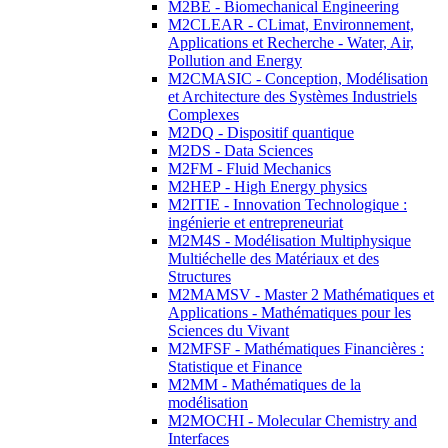
M2BE - Biomechanical Engineering
M2CLEAR - CLimat, Environnement,
Applications et Recherche - Water, Air,
Pollution and Energy
M2CMASIC - Conception, Modélisation
et Architecture des Systèmes Industriels
Complexes
M2DQ - Dispositif quantique
M2DS - Data Sciences
M2FM - Fluid Mechanics
M2HEP - High Energy physics
M2ITIE - Innovation Technologique :
ingénierie et entrepreneuriat
M2M4S - Modélisation Multiphysique
Multiéchelle des Matériaux et des
Structures
M2MAMSV - Master 2 Mathématiques et
Applications - Mathématiques pour les
Sciences du Vivant
M2MFSF - Mathématiques Financières :
Statistique et Finance
M2MM - Mathématiques de la
modélisation
M2MOCHI - Molecular Chemistry and
Interfaces