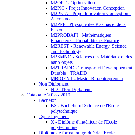
M2OPT - Optimisation
M2PIC - Projet Innovation Conception
M2PICA - Projet Innovation Conception -
Alternance
M2PPF - Physique des Plasmas et de la
Fusion
M2PROBAFI - Mathématiques
Financières : Probabilités et Finance
M2REST - Renewable Energy, Science
and Technology
M2SMNO - Sciences des Matériaux et des
nano-objets
M2TRADD - Transport et Développement
Durable - TRADD
MBIOENT - Master Bio-entrepreneur
Non Diplomant
ND - Non Diplomant
Catalogue 2018 - 2019
Bachelor
BS - Bachelor of Science de l'Ecole
polytechnique
Cycle Ingénieur
X - Diplôme d'ingénieur de l'Ecole
polytechnique
Diplôme de formation gradué de l'Ecole