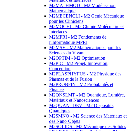
Matériaux et Interfaces
M2MATHMOD - M2 Modélisation
Mathématique
M2MECENCLI - M2 Génie Mécanique
pour les Cliniciens
M2MOCHI - M2 Chimie Moléculaire et
Interfaces
M2MPRI - M2 Fondements de
l'Informatique MPRI
M2MSV - M2 Mathématiques pour les
Sciences du Vivant
M2OPTIM - M2 Optimisation
M2PIC - M2 Projet, Innovation,
Conception
M2PLASPHYFUS - M2 Physique des
Plasmas et de la Fusion
M2PROBFIN - M2 Probabilités et
Finance
M2QNSLMT - M2 Quantique, Lumière,
Matériaux et Nanosciences
M2QUANTDEV - M2 Dispositifs
Quantiques
M2SMNO - M2 Science des Matériaux et
des Nano-Objets
M2SOLIDS - M2 Mécanique des Solides