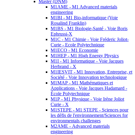
Master (DNM)
M1AME - M1 Advanced materials
engineering
M1BI - M1 Bio-informatique (Voie
Rosalind Franklin)
M1BS - M1 Biologie-Santé - Voie Boris
Ephrussi-X
M1C - M1 Chimie - Voie Fréderic Joliot-
Curie - Ecole Polytechnique
M1ECO - M1 Economie
M1HEP - M1 High Energy Physics
M1I - M1 Informatique - Voie Jacques
Herbrand - X
M1IESVIT - M1 Innovation, Entreprise, et
Société - Voie Innovation technologique
M1MAP - M1 Mathématiques et
Applications - Voie Jacques Hadamard -
École Polytechnique
M1P - M1 Physique - Voie Irène Joliot
Curie - X
M1STEPE - M1 STEPE - Sciences pour
les défis de l'environnement/Sciences for
environmentals challenges
M2AME - Advanced materials
engineering