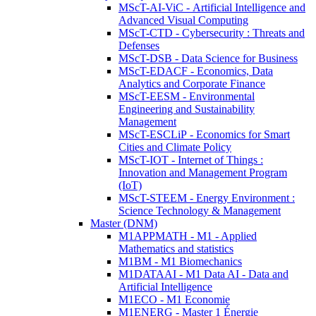
MScT-AI-ViC - Artificial Intelligence and
Advanced Visual Computing
MScT-CTD - Cybersecurity : Threats and
Defenses
MScT-DSB - Data Science for Business
MScT-EDACF - Economics, Data
Analytics and Corporate Finance
MScT-EESM - Environmental
Engineering and Sustainability
Management
MScT-ESCLiP - Economics for Smart
Cities and Climate Policy
MScT-IOT - Internet of Things :
Innovation and Management Program
(IoT)
MScT-STEEM - Energy Environment :
Science Technology & Management
Master (DNM)
M1APPMATH - M1 - Applied
Mathematics and statistics
M1BM - M1 Biomechanics
M1DATAAI - M1 Data AI - Data and
Artificial Intelligence
M1ECO - M1 Economie
M1ENERG - Master 1 Énergie