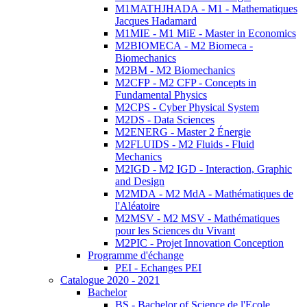
M1MATHJHADA - M1 - Mathematiques
Jacques Hadamard
M1MIE - M1 MiE - Master in Economics
M2BIOMECA - M2 Biomeca -
Biomechanics
M2BM - M2 Biomechanics
M2CFP - M2 CFP - Concepts in
Fundamental Physics
M2CPS - Cyber Physical System
M2DS - Data Sciences
M2ENERG - Master 2 Énergie
M2FLUIDS - M2 Fluids - Fluid
Mechanics
M2IGD - M2 IGD - Interaction, Graphic
and Design
M2MDA - M2 MdA - Mathématiques de
l'Aléatoire
M2MSV - M2 MSV - Mathématiques
pour les Sciences du Vivant
M2PIC - Projet Innovation Conception
Programme d'échange
PEI - Echanges PEI
Catalogue 2020 - 2021
Bachelor
BS - Bachelor of Science de l'Ecole