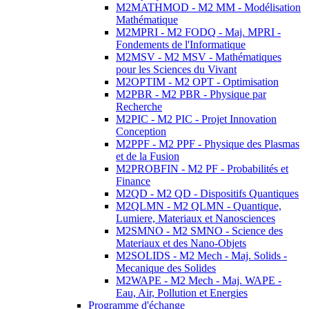
M2MATHMOD - M2 MM - Modélisation
Mathématique
M2MPRI - M2 FODQ - Maj. MPRI -
Fondements de l'Informatique
M2MSV - M2 MSV - Mathématiques
pour les Sciences du Vivant
M2OPTIM - M2 OPT - Optimisation
M2PBR - M2 PBR - Physique par
Recherche
M2PIC - M2 PIC - Projet Innovation
Conception
M2PPF - M2 PPF - Physique des Plasmas
et de la Fusion
M2PROBFIN - M2 PF - Probabilités et
Finance
M2QD - M2 QD - Dispositifs Quantiques
M2QLMN - M2 QLMN - Quantique,
Lumiere, Materiaux et Nanosciences
M2SMNO - M2 SMNO - Science des
Materiaux et des Nano-Objets
M2SOLIDS - M2 Mech - Maj. Solids -
Mecanique des Solides
M2WAPE - M2 Mech - Maj. WAPE -
Eau, Air, Pollution et Energies
Programme d'échange