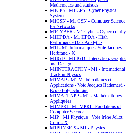
Mathematics and statistics
M1CPS - M1 CPS - Cyber Physical
Systems
M1CSN - M1 CSN - Computer Science
for Networks
M1CYBER - M1 Cyber - Cybersecurity
M1HPDA - M1 HPDA - High
Performance Data Analytics
M1I - M1 Informatique - Voie Jacques
Herbrand - X
M1IGD - M1 IGD - Interaction, Graphic
and Design
M1INTTRACPHY - M1 - International
Track in Physics
M1MAP - M1 Mathématiques et
Applications - Voie Jacques Hadamard -
École Polytechnique
M1MATHAPP - M1 - Mathématiques
Appliquées
M1MPRI - M1 MPRI - Foudations of
Computer Science
M1P - M1 Physique - Voie Irène Joliot
Curie - X
M1PHYSICS - M1 - Physics