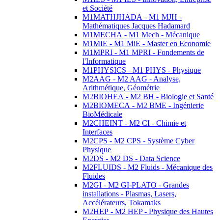
et Société
M1MATHJHADA - M1 MJH -
Mathématiques Jacques Hadamard
M1MECHA - M1 Mech - Mécanique
M1MIE - M1 MiE - Master en Economie
M1MPRI - M1 MPRI - Fondements de
l'Informatique
M1PHYSICS - M1 PHYS - Physique
M2AAG - M2 AAG - Analyse,
Arithmétique, Géométrie
M2BIOHEA - M2 BH - Biologie et Santé
M2BIOMECA - M2 BME - Ingénierie
BioMédicale
M2CHEINT - M2 CI - Chimie et
Interfaces
M2CPS - M2 CPS - Système Cyber
Physique
M2DS - M2 DS - Data Science
M2FLUIDS - M2 Fluids - Mécanique des
Fluides
M2GI - M2 GI-PLATO - Grandes
installations - Plasmas, Lasers,
Accélérateurs, Tokamaks
M2HEP - M2 HEP - Physique des Hautes