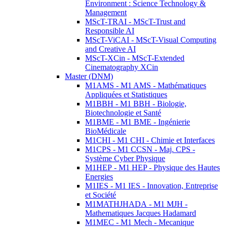
Environment : Science Technology &
Management
MScT-TRAI - MScT-Trust and
Responsible AI
MScT-ViCAI - MScT-Visual Computing
and Creative AI
MScT-XCin - MScT-Extended
Cinematography XCin
Master (DNM)
M1AMS - M1 AMS - Mathématiques
Appliquées et Statistiques
M1BBH - M1 BBH - Biologie,
Biotechnologie et Santé
M1BME - M1 BME - Ingénierie
BioMédicale
M1CHI - M1 CHI - Chimie et Interfaces
M1CPS - M1 CCSN - Maj. CPS -
Système Cyber Physique
M1HEP - M1 HEP - Physique des Hautes
Energies
M1IES - M1 IES - Innovation, Entreprise
et Société
M1MATHJHADA - M1 MJH -
Mathematiques Jacques Hadamard
M1MEC - M1 Mech - Mecanique