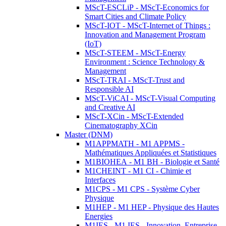
MScT-ESCLiP - MScT-Economics for
Smart Cities and Climate Policy
MScT-IOT - MScT-Internet of Things :
Innovation and Management Program
(IoT)
MScT-STEEM - MScT-Energy
Environment : Science Technology &
Management
MScT-TRAI - MScT-Trust and
Responsible AI
MScT-ViCAI - MScT-Visual Computing
and Creative AI
MScT-XCin - MScT-Extended
Cinematography XCin
Master (DNM)
M1APPMATH - M1 APPMS -
Mathématiques Appliquées et Statistiques
M1BIOHEA - M1 BH - Biologie et Santé
M1CHEINT - M1 CI - Chimie et
Interfaces
M1CPS - M1 CPS - Système Cyber
Physique
M1HEP - M1 HEP - Physique des Hautes
Energies
M1IES - M1 IES - Innovation, Entreprise