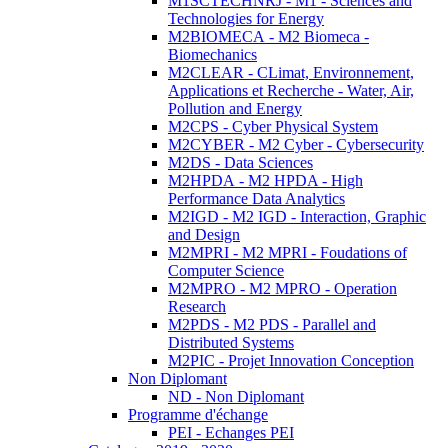
M1SCTECHNRJ - M1 - Sciences and
Technologies for Energy
M2BIOMECA - M2 Biomeca -
Biomechanics
M2CLEAR - CLimat, Environnement,
Applications et Recherche - Water, Air,
Pollution and Energy
M2CPS - Cyber Physical System
M2CYBER - M2 Cyber - Cybersecurity
M2DS - Data Sciences
M2HPDA - M2 HPDA - High
Performance Data Analytics
M2IGD - M2 IGD - Interaction, Graphic
and Design
M2MPRI - M2 MPRI - Foudations of
Computer Science
M2MPRO - M2 MPRO - Operation
Research
M2PDS - M2 PDS - Parallel and
Distributed Systems
M2PIC - Projet Innovation Conception
Non Diplomant
ND - Non Diplomant
Programme d'échange
PEI - Echanges PEI