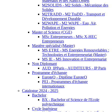
Matériaux et des Nano-Objets
M2SOLIDS - M2 Solids - Mécanique des
Solides
M2TRADD - M2 TraDD - Transport et
Développement Durable
M2WAPE - M2 WAPE - Eau, Air,
Pollution et Énergies
Master of Science (CGE)
MSc Entrepreneurs - MSc X-HEC
Entrepreneurs
Mastère spécialisé (Master)
MS ETRE - MS Energies Renouvelables :
Technologies et Entrepreneuriat (Master)
MS IE - MS Innovation et Entreprenariat
Non Diplomant
AUD_IPParis - AUDITEURS - IP Paris
Programme d'échange
EuroteQ - Diplôme EuroteQ
PEI - Programmes d'échange
internationaux
Catalogue 2024 - 2025
Bachelor
BX - Bachelor of Science de l'Ecole
polytechnique
Cycle Ingénieur