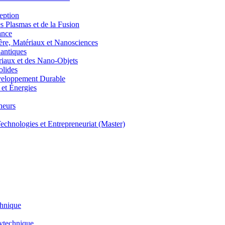
eption
lasmas et de la Fusion
ance
, Matériaux et Nanosciences
ntiques
aux et des Nano-Objets
lides
eloppement Durable
et Énergies
neurs
hnologies et Entrepreneuriat (Master)
chnique
lytechnique