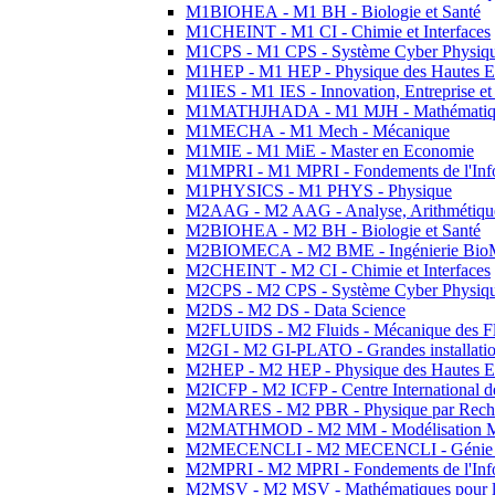
M1BIOHEA - M1 BH - Biologie et Santé
M1CHEINT - M1 CI - Chimie et Interfaces
M1CPS - M1 CPS - Système Cyber Physiq
M1HEP - M1 HEP - Physique des Hautes E
M1IES - M1 IES - Innovation, Entreprise et
M1MATHJHADA - M1 MJH - Mathématiqu
M1MECHA - M1 Mech - Mécanique
M1MIE - M1 MiE - Master en Economie
M1MPRI - M1 MPRI - Fondements de l'Inf
M1PHYSICS - M1 PHYS - Physique
M2AAG - M2 AAG - Analyse, Arithmétique
M2BIOHEA - M2 BH - Biologie et Santé
M2BIOMECA - M2 BME - Ingénierie BioM
M2CHEINT - M2 CI - Chimie et Interfaces
M2CPS - M2 CPS - Système Cyber Physiq
M2DS - M2 DS - Data Science
M2FLUIDS - M2 Fluids - Mécanique des Fl
M2GI - M2 GI-PLATO - Grandes installation
M2HEP - M2 HEP - Physique des Hautes E
M2ICFP - M2 ICFP - Centre International 
M2MARES - M2 PBR - Physique par Rech
M2MATHMOD - M2 MM - Modélisation M
M2MECENCLI - M2 MECENCLI - Génie Méc
M2MPRI - M2 MPRI - Fondements de l'Inf
M2MSV - M2 MSV - Mathématiques pour le