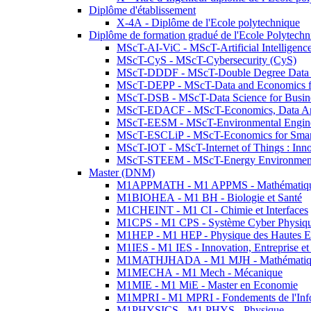
Diplôme d'établissement
X-4A - Diplôme de l'Ecole polytechnique
Diplôme de formation gradué de l'Ecole Polytec
MScT-AI-ViC - MScT-Artificial Intelligen
MScT-CyS - MScT-Cybersecurity (CyS)
MScT-DDDF - MScT-Double Degree Data 
MScT-DEPP - MScT-Data and Economics fo
MScT-DSB - MScT-Data Science for Busin
MScT-EDACF - MScT-Economics, Data Anal
MScT-EESM - MScT-Environmental Enginee
MScT-ESCLiP - MScT-Economics for Smart 
MScT-IOT - MScT-Internet of Things : Inn
MScT-STEEM - MScT-Energy Environment 
Master (DNM)
M1APPMATH - M1 APPMS - Mathématiques A
M1BIOHEA - M1 BH - Biologie et Santé
M1CHEINT - M1 CI - Chimie et Interfaces
M1CPS - M1 CPS - Système Cyber Physiq
M1HEP - M1 HEP - Physique des Hautes E
M1IES - M1 IES - Innovation, Entreprise et
M1MATHJHADA - M1 MJH - Mathématiqu
M1MECHA - M1 Mech - Mécanique
M1MIE - M1 MiE - Master en Economie
M1MPRI - M1 MPRI - Fondements de l'Inf
M1PHYSICS - M1 PHYS - Physique