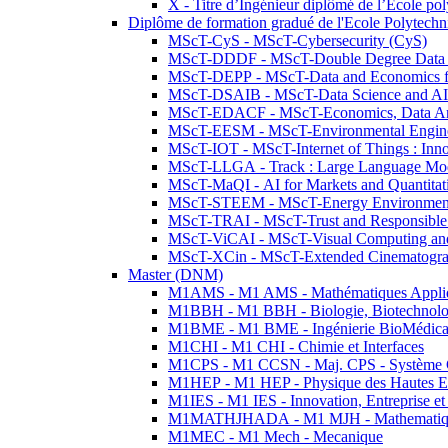
X - Titre d’Ingénieur diplômé de l’École po
Diplôme de formation gradué de l'Ecole Polytec
MScT-CyS - MScT-Cybersecurity (CyS)
MScT-DDDF - MScT-Double Degree Data 
MScT-DEPP - MScT-Data and Economics fo
MScT-DSAIB - MScT-Data Science and AI 
MScT-EDACF - MScT-Economics, Data Anal
MScT-EESM - MScT-Environmental Enginee
MScT-IOT - MScT-Internet of Things : Inn
MScT-LLGA - Track : Large Language Mode
MScT-MaQI - AI for Markets and Quantitat
MScT-STEEM - MScT-Energy Environment 
MScT-TRAI - MScT-Trust and Responsible
MScT-ViCAI - MScT-Visual Computing and
MScT-XCin - MScT-Extended Cinematogr
Master (DNM)
M1AMS - M1 AMS - Mathématiques Appliqué
M1BBH - M1 BBH - Biologie, Biotechnolog
M1BME - M1 BME - Ingénierie BioMédica
M1CHI - M1 CHI - Chimie et Interfaces
M1CPS - M1 CCSN - Maj. CPS - Système 
M1HEP - M1 HEP - Physique des Hautes E
M1IES - M1 IES - Innovation, Entreprise et
M1MATHJHADA - M1 MJH - Mathematiqu
M1MEC - M1 Mech - Mecanique