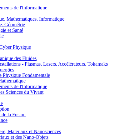
nts de l'Informatique
, Mathematiques, Informatique
, Géométrie
ie et Santé
le
Cyber Physique
nique des Fluides
lations - Plasmas, Lasers, Accélérateurs, Tokamaks
nergies
de Physique Fondamentale
athématique
nts de l'Informatique
s Sciences du Vivant
he
ption
 de la Fusion
ance
, Materiaux et Nanosciences
aux et des Nano-Objets