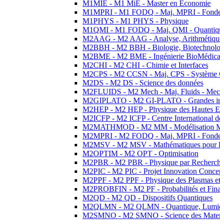
M1MIE - M1 MiE - Master en Economie
M1MPRI - M1 FODQ - Maj. MPRI - Fondeme
M1PHYS - M1 PHYS - Physique
M1QMI - M1 FODQ - Maj. QMI - Quantique
M2AAG - M2 AAG - Analyse, Arithmétique
M2BBH - M2 BBH - Biologie, Biotechnolog
M2BME - M2 BME - Ingénierie BioMédica
M2CHI - M2 CHI - Chimie et Interfaces
M2CPS - M2 CCSN - Maj. CPS - Système 
M2DS - M2 DS - Science des données
M2FLUIDS - M2 Mech - Maj. Fluids - Meca
M2GIPLATO - M2 GI-PLATO - Grandes instal
M2HEP - M2 HEP - Physique des Hautes E
M2ICFP - M2 ICFP - Centre International 
M2MATHMOD - M2 MM - Modélisation M
M2MPRI - M2 FODQ - Maj. MPRI - Fondeme
M2MSV - M2 MSV - Mathématiques pour le
M2OPTIM - M2 OPT - Optimisation
M2PBR - M2 PBR - Physique par Recherc
M2PIC - M2 PIC - Projet Innovation Conce
M2PPF - M2 PPF - Physique des Plasmas et
M2PROBFIN - M2 PF - Probabilités et Fin
M2QD - M2 QD - Dispositifs Quantiques
M2QLMN - M2 QLMN - Quantique, Lumiere
M2SMNO - M2 SMNO - Science des Materi