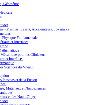
, Géométrie
édicale
ue
uides
s - Plasmas, Lasers, Accélérateurs, Tokamaks
nergies
de Physique Fondamentale
aux et Interfaces
erche
athématique
anique pour les Cliniciens
 et Interfaces
ormatique
s Sciences du Vivant
eption
lasmas et de la Fusion
ance
, Matériaux et Nanosciences
ntiques
aux et des Nano-Objets
lides