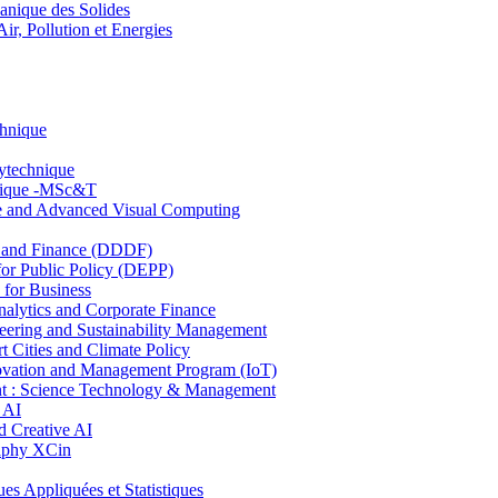
nique des Solides
, Pollution et Energies
chnique
lytechnique
hnique -MSc&T
ce and Advanced Visual Computing
and Finance (DDDF)
r Public Policy (DEPP)
for Business
ytics and Corporate Finance
ring and Sustainability Management
Cities and Climate Policy
ovation and Management Program (IoT)
: Science Technology & Management
 AI
 Creative AI
aphy XCin
ppliquées et Statistiques