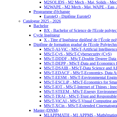
M2SOLIDS - M2 Mech - Maj. Solids - Meca
M2WAPE - M2 Mech - Maj. WAPE - Eau, Air
Programme d'échange
EuroteQ - Diplôme EuroteQ
Catalogue 2025 - 2026
Bachelor
BX - Bachelor of Science de l'Ecole polyte
Cycle Ingénieur
X - Titre d’Ingénieur diplômé de l’École po
Diplôme de formation gradué de l'Ecole Polytec
MScT-AI-ViC - MScT-Artificial Intelligen
MScT-CyS - MScT-Cybersecurity (CyS)
MScT-DDDF - MScT-Double Degree Data 
MScT-DEPP - MScT-Data and Economics fo
MScT-DSAIB - MScT-Data Science and AI 
MScT-EDACF - MScT-Economics, Data Anal
MScT-EESM - MScT-Environmental Enginee
MScT-ESCLiP - MScT-Economics for Smart 
MScT-IOT - MScT-Internet of Things : Inn
MScT-STEEM - MScT-Energy Environment 
MScT-TRAI - MScT-Trust and Responsible
MScT-ViCAI - MScT-Visual Computing and
MScT-XCin - MScT-Extended Cinematogr
Master (DNM)
M1APPMATH - M1 APPMS - Mathématiques A