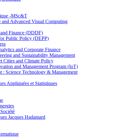
hnique -MSc&T
ce and Advanced Visual Computing
and Finance (DDDF)
r Public Policy (DEPP)
ess
ytics and Corporate Finance
ring and Sustainability Management
Cities and Climate Policy
ovation and Management Program (IoT)
: Science Technology & Management
ppliquées et Statistiques
ue
nergies
 Société
es Jacques Hadamard
ormatique