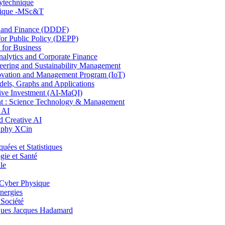
lytechnique
hnique -MSc&T
and Finance (DDDF)
r Public Policy (DEPP)
for Business
ytics and Corporate Finance
ring and Sustainability Management
ovation and Management Program (IoT)
ls, Graphs and Applications
ive Investment (AI-MaQI)
: Science Technology & Management
 AI
 Creative AI
aphy XCin
es et Statistiques
ie et Santé
le
Cyber Physique
nergies
 Société
es Jacques Hadamard