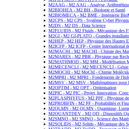
M2AAG - M2 AAG - Analyse, Arithmétique
M2BIOHEA - M2 BH - Biologie et Santé
M2BIOMECA - M2 BME - Ingénierie BioM
M2CPS - M2 CPS - Système Cyber Physiq
M2DS - M2 DS - Data Science
M2FLUIDS - M2 Fluids - Mécanique des Fl
M2GI - M2 GI-PLATO - Grandes installation
M2HEP - M2 HEP - Physique des Hautes E
M2ICFP - M2 ICFP - Centre International 
M2MACHI - M2 MACHI - Chimie des Matéri
M2MARES - M2 PBR - Physique par Rech
M2MATHMOD - M2 MM - Modélisation M
M2MECENCLI - M2 MECENCLI - Génie Méc
M2MOCHI - M2 MoChI - Chimie Moléculaire
M2MPRI - M2 MPRI - Fondements de l'Inf
M2MSV - M2 MSV - Mathématiques pour le
M2OPTIM - M2 OPT - Optimisation
M2PIC - M2 PIC - Projet, Innovation, Conc
M2PLASPHYFUS - M2 PPF - Physique des P
M2PROBFIN - M2 PF - Probabilités et Fin
M2QLMN - M2 QLMN - Quantique, Lumière
M2QUANTDEV - M2 QD - Dispositifs Qua
M2SMNO - M2 SMNO - Science des Matéri
M2SOLIDS - M2 Solids - Mécanique des So