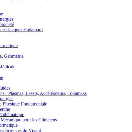
ue
nergies
 Société
es Jacques Hadamard
ormatique
, Géométrie
édicale
ue
uides
s - Plasmas, Lasers, Accélérateurs, Tokamaks
nergies
de Physique Fondamentale
erche
athématique
anique pour les Cliniciens
ormatique
s Sciences du Vivant