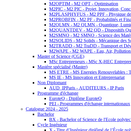
M2OPTIM - M2 OPT - Optimisation
M2PIC - M2 PIC - Projet, Innovation, Conc
M2PLASPHYFUS - M2 PPF - Physique des P
M2PROBFIN - M2 PF - Probabilités et Fin
M2QLMN - M2 QLMN - Quantique, Lumière
M2QUANTDEV - M2 QD - Dispositifs Qua
M2SMNO - M2 SMNO - Science des Matéri
M2SOLIDS - M2 Solids - Mécanique des So
M2TRADD - M2 TraDD - Transport et Dév
M2WAPE - M2 WAPE - Eau, Air, Pollution 
Master of Science (CGE)
MSc Entrepreneurs - MSc X-HEC Entrepre
Mastère spécialisé (Master)
MS ETRE - MS Energies Renouvelables : Tec
MS IE - MS Innovation et Entreprenariat
Non Diplomant
AUD_IPParis - AUDITEURS - IP Paris
Programme d'échange
EuroteQ - Diplôme EuroteQ
PEI - Programmes d'échange internationaux
Catalogue 2024 - 2025
Bachelor
BX - Bachelor of Science de l'Ecole polyte
Cycle Ingénieur
X - Titre d’Ingénieur diplômé de l’École po