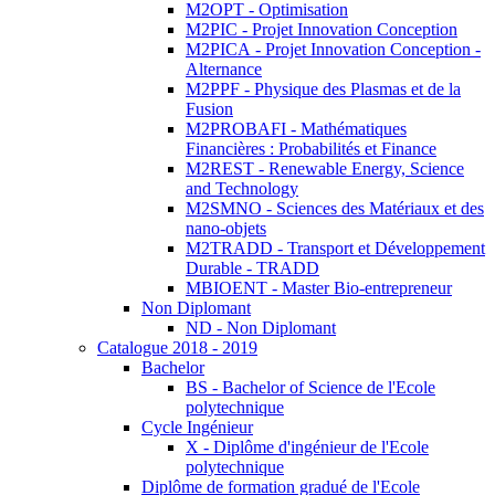
M2OPT - Optimisation
M2PIC - Projet Innovation Conception
M2PICA - Projet Innovation Conception -
Alternance
M2PPF - Physique des Plasmas et de la
Fusion
M2PROBAFI - Mathématiques
Financières : Probabilités et Finance
M2REST - Renewable Energy, Science
and Technology
M2SMNO - Sciences des Matériaux et des
nano-objets
M2TRADD - Transport et Développement
Durable - TRADD
MBIOENT - Master Bio-entrepreneur
Non Diplomant
ND - Non Diplomant
Catalogue 2018 - 2019
Bachelor
BS - Bachelor of Science de l'Ecole
polytechnique
Cycle Ingénieur
X - Diplôme d'ingénieur de l'Ecole
polytechnique
Diplôme de formation gradué de l'Ecole