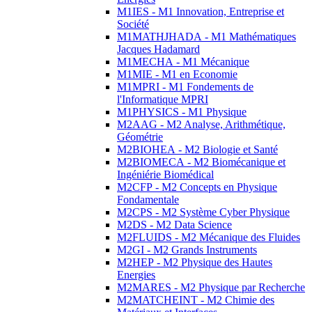
M1IES - M1 Innovation, Entreprise et
Société
M1MATHJHADA - M1 Mathématiques
Jacques Hadamard
M1MECHA - M1 Mécanique
M1MIE - M1 en Economie
M1MPRI - M1 Fondements de
l'Informatique MPRI
M1PHYSICS - M1 Physique
M2AAG - M2 Analyse, Arithmétique,
Géométrie
M2BIOHEA - M2 Biologie et Santé
M2BIOMECA - M2 Biomécanique et
Ingéniérie Biomédical
M2CFP - M2 Concepts en Physique
Fondamentale
M2CPS - M2 Système Cyber Physique
M2DS - M2 Data Science
M2FLUIDS - M2 Mécanique des Fluides
M2GI - M2 Grands Instruments
M2HEP - M2 Physique des Hautes
Energies
M2MARES - M2 Physique par Recherche
M2MATCHEINT - M2 Chimie des