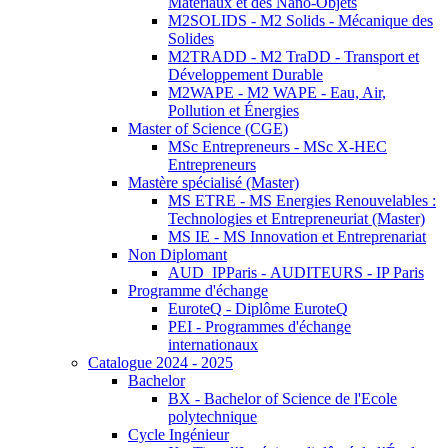
Matériaux et des Nano-Objets
M2SOLIDS - M2 Solids - Mécanique des
Solides
M2TRADD - M2 TraDD - Transport et
Développement Durable
M2WAPE - M2 WAPE - Eau, Air,
Pollution et Énergies
Master of Science (CGE)
MSc Entrepreneurs - MSc X-HEC
Entrepreneurs
Mastère spécialisé (Master)
MS ETRE - MS Energies Renouvelables :
Technologies et Entrepreneuriat (Master)
MS IE - MS Innovation et Entreprenariat
Non Diplomant
AUD_IPParis - AUDITEURS - IP Paris
Programme d'échange
EuroteQ - Diplôme EuroteQ
PEI - Programmes d'échange
internationaux
Catalogue 2024 - 2025
Bachelor
BX - Bachelor of Science de l'Ecole
polytechnique
Cycle Ingénieur