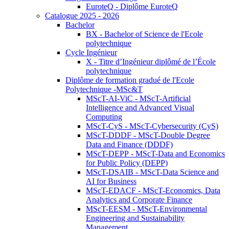
EuroteQ - Diplôme EuroteQ
Catalogue 2025 - 2026
Bachelor
BX - Bachelor of Science de l'Ecole
polytechnique
Cycle Ingénieur
X - Titre d’Ingénieur diplômé de l’École
polytechnique
Diplôme de formation gradué de l'Ecole
Polytechnique -MSc&T
MScT-AI-ViC - MScT-Artificial
Intelligence and Advanced Visual
Computing
MScT-CyS - MScT-Cybersecurity (CyS)
MScT-DDDF - MScT-Double Degree
Data and Finance (DDDF)
MScT-DEPP - MScT-Data and Economics
for Public Policy (DEPP)
MScT-DSAIB - MScT-Data Science and
AI for Business
MScT-EDACF - MScT-Economics, Data
Analytics and Corporate Finance
MScT-EESM - MScT-Environmental
Engineering and Sustainability
Management