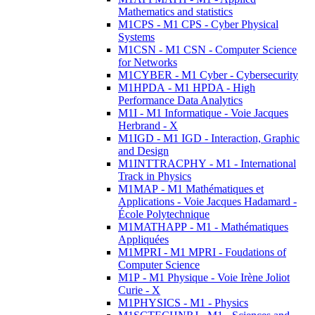
Mathematics and statistics
M1CPS - M1 CPS - Cyber Physical
Systems
M1CSN - M1 CSN - Computer Science
for Networks
M1CYBER - M1 Cyber - Cybersecurity
M1HPDA - M1 HPDA - High
Performance Data Analytics
M1I - M1 Informatique - Voie Jacques
Herbrand - X
M1IGD - M1 IGD - Interaction, Graphic
and Design
M1INTTRACPHY - M1 - International
Track in Physics
M1MAP - M1 Mathématiques et
Applications - Voie Jacques Hadamard -
École Polytechnique
M1MATHAPP - M1 - Mathématiques
Appliquées
M1MPRI - M1 MPRI - Foudations of
Computer Science
M1P - M1 Physique - Voie Irène Joliot
Curie - X
M1PHYSICS - M1 - Physics