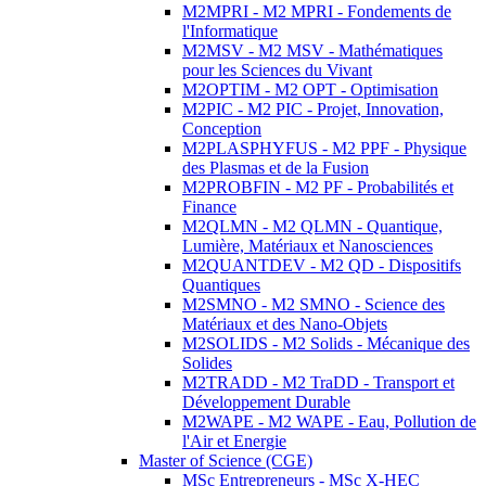
M2MPRI - M2 MPRI - Fondements de
l'Informatique
M2MSV - M2 MSV - Mathématiques
pour les Sciences du Vivant
M2OPTIM - M2 OPT - Optimisation
M2PIC - M2 PIC - Projet, Innovation,
Conception
M2PLASPHYFUS - M2 PPF - Physique
des Plasmas et de la Fusion
M2PROBFIN - M2 PF - Probabilités et
Finance
M2QLMN - M2 QLMN - Quantique,
Lumière, Matériaux et Nanosciences
M2QUANTDEV - M2 QD - Dispositifs
Quantiques
M2SMNO - M2 SMNO - Science des
Matériaux et des Nano-Objets
M2SOLIDS - M2 Solids - Mécanique des
Solides
M2TRADD - M2 TraDD - Transport et
Développement Durable
M2WAPE - M2 WAPE - Eau, Pollution de
l'Air et Energie
Master of Science (CGE)
MSc Entrepreneurs - MSc X-HEC