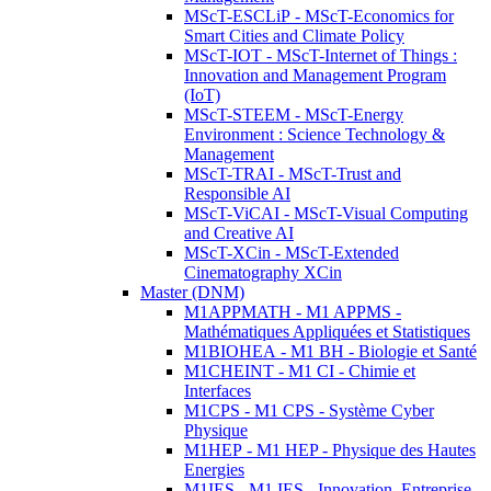
MScT-ESCLiP - MScT-Economics for
Smart Cities and Climate Policy
MScT-IOT - MScT-Internet of Things :
Innovation and Management Program
(IoT)
MScT-STEEM - MScT-Energy
Environment : Science Technology &
Management
MScT-TRAI - MScT-Trust and
Responsible AI
MScT-ViCAI - MScT-Visual Computing
and Creative AI
MScT-XCin - MScT-Extended
Cinematography XCin
Master (DNM)
M1APPMATH - M1 APPMS -
Mathématiques Appliquées et Statistiques
M1BIOHEA - M1 BH - Biologie et Santé
M1CHEINT - M1 CI - Chimie et
Interfaces
M1CPS - M1 CPS - Système Cyber
Physique
M1HEP - M1 HEP - Physique des Hautes
Energies
M1IES - M1 IES - Innovation, Entreprise