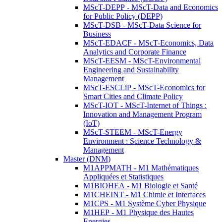
MScT-DEPP - MScT-Data and Economics
for Public Policy (DEPP)
MScT-DSB - MScT-Data Science for
Business
MScT-EDACF - MScT-Economics, Data
Analytics and Corporate Finance
MScT-EESM - MScT-Environmental
Engineering and Sustainability
Management
MScT-ESCLiP - MScT-Economics for
Smart Cities and Climate Policy
MScT-IOT - MScT-Internet of Things :
Innovation and Management Program
(IoT)
MScT-STEEM - MScT-Energy
Environment : Science Technology &
Management
Master (DNM)
M1APPMATH - M1 Mathématiques
Appliquées et Statistiques
M1BIOHEA - M1 Biologie et Santé
M1CHEINT - M1 Chimie et Interfaces
M1CPS - M1 Système Cyber Physique
M1HEP - M1 Physique des Hautes
Energies