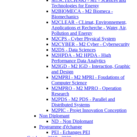
M1SCTECHNRJ - M1 - Sciences and
Technologies for Energy
M2BIOMECA - M2 Biomeca -
Biomechanics
M2CLEAR - CLimat, Environnement,
Applications et Recherche - Water, Air,
Pollution and Energy
M2CPS - Cyber Physical System
M2CYBER - M2 Cyber - Cybersecurity
M2DS - Data Sciences
M2HPDA - M2 HPDA - High
Performance Data Analytics
M2IGD - M2 IGD - Interaction, Graphic
and Design
M2MPRI - M2 MPRI - Foudations of
Computer Science
M2MPRO - M2 MPRO - Operation
Research
M2PDS - M2 PDS - Parallel and
Distributed Systems
M2PIC - Projet Innovation Conception
Non Diplomant
ND - Non Diplomant
Programme d'échange
PEI - Echanges PEI