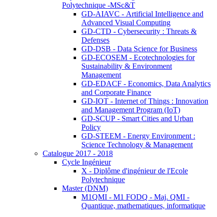
Polytechnique -MSc&T
GD-AIAVC - Artificial Intelligence and
Advanced Visual Computing
GD-CTD - Cybersecurity : Threats &
Defenses
GD-DSB - Data Science for Business
GD-ECOSEM - Ecotechnologies for
Sustainability & Environment
Management
GD-EDACF - Economics, Data Analytics
and Corporate Finance
GD-IOT - Internet of Things : Innovation
and Management Program (IoT)
GD-SCUP - Smart Cities and Urban
Policy
GD-STEEM - Energy Environment :
Science Technology & Management
Catalogue 2017 - 2018
Cycle Ingénieur
X - Diplôme d'ingénieur de l'Ecole
Polytechnique
Master (DNM)
M1QMI - M1 FODQ - Maj. QMI -
Quantique, mathematiques, informatique