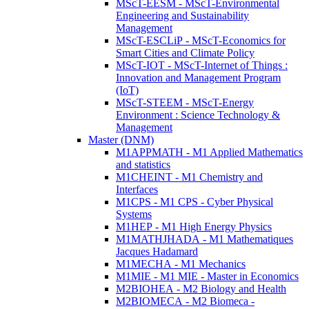
MScT-EESM - MScT-Environmental
Engineering and Sustainability
Management
MScT-ESCLiP - MScT-Economics for
Smart Cities and Climate Policy
MScT-IOT - MScT-Internet of Things :
Innovation and Management Program
(IoT)
MScT-STEEM - MScT-Energy
Environment : Science Technology &
Management
Master (DNM)
M1APPMATH - M1 Applied Mathematics
and statistics
M1CHEINT - M1 Chemistry and
Interfaces
M1CPS - M1 CPS - Cyber Physical
Systems
M1HEP - M1 High Energy Physics
M1MATHJHADA - M1 Mathematiques
Jacques Hadamard
M1MECHA - M1 Mechanics
M1MIE - M1 MIE - Master in Economics
M2BIOHEA - M2 Biology and Health
M2BIOMECA - M2 Biomeca -