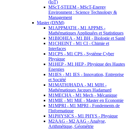
(IoT)
MScT-STEEM - MScT-Energy
Environment : Science Technology &
Management
Master (DNM)
M1APPMATH - M1 APPMS -
Mathématiques Appliquées et Statistiques
M1BIOHEA - M1 BH - Biologie et Santé
M1CHEINT - M1 CI - Chimie et
Interfaces
M1CPS - M1 CPS - Système Cyber
Physique
M1HEP - M1 HEP - Physique des Hautes
Energies
M1IES - M1 IES - Innovation, Entreprise
et Société
M1MATHJHADA - M1 MJH -
Mathématiques Jacques Hadamard
M1MECHA - M1 Mech - Mécanique
M1MIE - M1 MiE - Master en Economie
M1MPRI - M1 MPRI - Fondements de
l'Informatique
M1PHYSICS - M1 PHYS - Physique
M2AAG - M2 AAG - Analyse,
Arithmétique, Géométrie