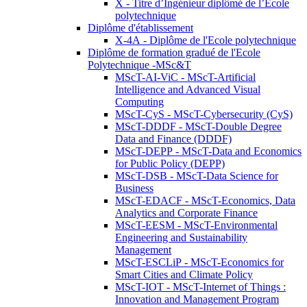
X - Titre d’Ingénieur diplômé de l’École
polytechnique
Diplôme d'établissement
X-4A - Diplôme de l'Ecole polytechnique
Diplôme de formation gradué de l'Ecole
Polytechnique -MSc&T
MScT-AI-ViC - MScT-Artificial
Intelligence and Advanced Visual
Computing
MScT-CyS - MScT-Cybersecurity (CyS)
MScT-DDDF - MScT-Double Degree
Data and Finance (DDDF)
MScT-DEPP - MScT-Data and Economics
for Public Policy (DEPP)
MScT-DSB - MScT-Data Science for
Business
MScT-EDACF - MScT-Economics, Data
Analytics and Corporate Finance
MScT-EESM - MScT-Environmental
Engineering and Sustainability
Management
MScT-ESCLiP - MScT-Economics for
Smart Cities and Climate Policy
MScT-IOT - MScT-Internet of Things :
Innovation and Management Program