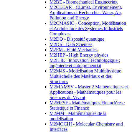
M2BE - Biomechanical Engineering
M2CLEAR - CLimat, Environnement,
Applications et Recherche - Water, Air,
Pollution and Energy
M2CMASIC - Conception, Modélisation
et Architecture des Systèmes Industriels
Complexes
M2DQ - Dispositif quantique
M2DS - Data Sciences
M2FM - Fluid Mechanics
M2HEP - High Energy physics
M2ITIE - Innovation Technologique :
ingénierie et entrepreneuriat
M2M4S - Modélisation Multiphysique
Multiéchelle des Matériaux et des
Structures
M2MAMSV - Master 2 Mathématiques et
Applications - Mathématiques pour les
Sciences du Vivant
M2MFSF - Mathématiques Financières :
Statistique et Finance
M2MM - Mathématiques de la
modélisation
M2MOCHI - Molecular Chemistry and
Interfaces