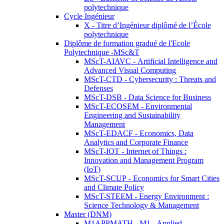
polytechnique
Cycle Ingénieur
X - Titre d’Ingénieur diplômé de l’École
polytechnique
Diplôme de formation gradué de l'Ecole
Polytechnique -MSc&T
MScT-AIAVC - Artificial Intelligence and
Advanced Visual Computing
MScT-CTD - Cybersecurity : Threats and
Defenses
MScT-DSB - Data Science for Business
MScT-ECOSEM - Environmental
Engineering and Sustainability
Management
MScT-EDACF - Economics, Data
Analytics and Corporate Finance
MScT-IOT - Internet of Things :
Innovation and Management Program
(IoT)
MScT-SCUP - Economics for Smart Cities
and Climate Policy
MScT-STEEM - Energy Environment :
Science Technology & Management
Master (DNM)
M1APPMATH - M1 - Applied