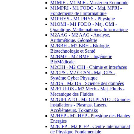
M1MIE - M1 MiE - Master en Economie
M1MPRI - M1 FODQ - Maj. MPRI -
Fondements de l'Informatique
M1PHYS - M1 PHYS - Physique
M1QMI - M1 FODQ - Maj. QMI -
Quantique, Mathematiques, Informatique
M2AAG - M2 AAG - Analyse,
Arithmétique, Géométrie
M2BBH - M2 BBH - Biologie,
Biotechnologie et Santé
M2BME - M2 BME - Ingénierie
BioMédicale
M2CHI - M2 CHI - Chimie et Interfaces
M2CPS - M2 CCSN - Maj. CPS -
Système Cyber Physique
M2DS - M2 DS - Science des données
M2FLUIDS - M2 Mech - Maj. Fluids -
Mecanique des Fluides
M2GIPLATO - M2 GI-PLATO - Grandes
installations - Plasmas, Lasers,
Accélérateurs, Tokamaks
M2HEP - M2 HEP - Physique des Hautes
Energies
M2ICFP - M2 ICFP - Centre International
de Physique Fondamentale