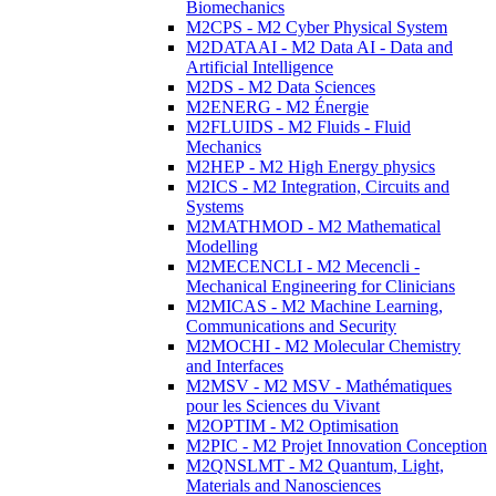
Biomechanics
M2CPS - M2 Cyber Physical System
M2DATAAI - M2 Data AI - Data and
Artificial Intelligence
M2DS - M2 Data Sciences
M2ENERG - M2 Énergie
M2FLUIDS - M2 Fluids - Fluid
Mechanics
M2HEP - M2 High Energy physics
M2ICS - M2 Integration, Circuits and
Systems
M2MATHMOD - M2 Mathematical
Modelling
M2MECENCLI - M2 Mecencli -
Mechanical Engineering for Clinicians
M2MICAS - M2 Machine Learning,
Communications and Security
M2MOCHI - M2 Molecular Chemistry
and Interfaces
M2MSV - M2 MSV - Mathématiques
pour les Sciences du Vivant
M2OPTIM - M2 Optimisation
M2PIC - M2 Projet Innovation Conception
M2QNSLMT - M2 Quantum, Light,
Materials and Nanosciences