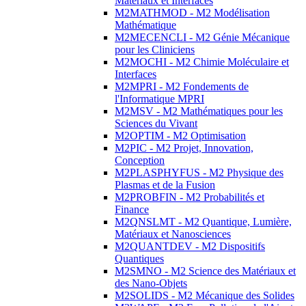
Matériaux et Interfaces
M2MATHMOD - M2 Modélisation
Mathématique
M2MECENCLI - M2 Génie Mécanique
pour les Cliniciens
M2MOCHI - M2 Chimie Moléculaire et
Interfaces
M2MPRI - M2 Fondements de
l'Informatique MPRI
M2MSV - M2 Mathématiques pour les
Sciences du Vivant
M2OPTIM - M2 Optimisation
M2PIC - M2 Projet, Innovation,
Conception
M2PLASPHYFUS - M2 Physique des
Plasmas et de la Fusion
M2PROBFIN - M2 Probabilités et
Finance
M2QNSLMT - M2 Quantique, Lumière,
Matériaux et Nanosciences
M2QUANTDEV - M2 Dispositifs
Quantiques
M2SMNO - M2 Science des Matériaux et
des Nano-Objets
M2SOLIDS - M2 Mécanique des Solides