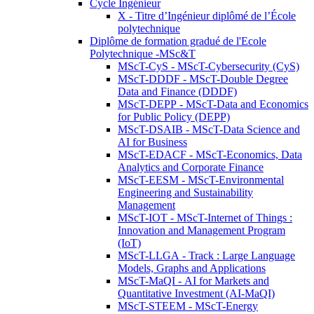
Cycle Ingénieur
X - Titre d’Ingénieur diplômé de l’École
polytechnique
Diplôme de formation gradué de l'Ecole
Polytechnique -MSc&T
MScT-CyS - MScT-Cybersecurity (CyS)
MScT-DDDF - MScT-Double Degree
Data and Finance (DDDF)
MScT-DEPP - MScT-Data and Economics
for Public Policy (DEPP)
MScT-DSAIB - MScT-Data Science and
AI for Business
MScT-EDACF - MScT-Economics, Data
Analytics and Corporate Finance
MScT-EESM - MScT-Environmental
Engineering and Sustainability
Management
MScT-IOT - MScT-Internet of Things :
Innovation and Management Program
(IoT)
MScT-LLGA - Track : Large Language
Models, Graphs and Applications
MScT-MaQI - AI for Markets and
Quantitative Investment (AI-MaQI)
MScT-STEEM - MScT-Energy