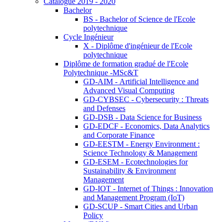
Catalogue 2019 - 2020
Bachelor
BS - Bachelor of Science de l'Ecole
polytechnique
Cycle Ingénieur
X - Diplôme d'ingénieur de l'Ecole
polytechnique
Diplôme de formation gradué de l'Ecole
Polytechnique -MSc&T
GD-AIM - Artificial Intelligence and
Advanced Visual Computing
GD-CYBSEC - Cybersecurity : Threats
and Defenses
GD-DSB - Data Science for Business
GD-EDCF - Economics, Data Analytics
and Corporate Finance
GD-EESTM - Energy Environment :
Science Technology & Management
GD-ESEM - Ecotechnologies for
Sustainability & Environment
Management
GD-IOT - Internet of Things : Innovation
and Management Program (IoT)
GD-SCUP - Smart Cities and Urban
Policy