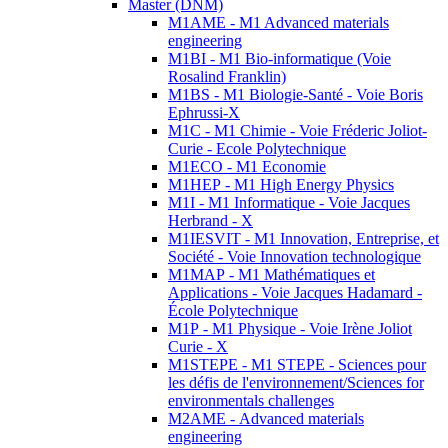
Master (DNM)
M1AME - M1 Advanced materials
engineering
M1BI - M1 Bio-informatique (Voie
Rosalind Franklin)
M1BS - M1 Biologie-Santé - Voie Boris
Ephrussi-X
M1C - M1 Chimie - Voie Fréderic Joliot-
Curie - Ecole Polytechnique
M1ECO - M1 Economie
M1HEP - M1 High Energy Physics
M1I - M1 Informatique - Voie Jacques
Herbrand - X
M1IESVIT - M1 Innovation, Entreprise, et
Société - Voie Innovation technologique
M1MAP - M1 Mathématiques et
Applications - Voie Jacques Hadamard -
École Polytechnique
M1P - M1 Physique - Voie Irène Joliot
Curie - X
M1STEPE - M1 STEPE - Sciences pour
les défis de l'environnement/Sciences for
environmentals challenges
M2AME - Advanced materials
engineering