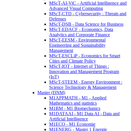
MScT-AI-ViC - Artificial Intelligence and
Advanced Visual Computing
MScT-CTD - Cybersecurity : Threats and
Defenses
MScT-DSB - Data Science for Business
MScT-EDACF - Economics, Data
Analytics and Corporate Finance
MScT-EESM - Environmental
Engineering and Sustainability
Management
MScT-ESCLiP - Economics for Smart
Cities and Climate Policy
MScT-IOT - Internet of Things :
Innovation and Management Program
(IoT)
MScT-STEEM - Energy Environment :
Science Technology & Management
Master (DNM)
M1APPMATH - M1 - Applied
Mathematics and statistics
M1BM - M1 Biomechanics
M1DATAAI - M1 Data AI - Data and
Artificial Intelligence
M1ECO - M1 Economie
M1ENERG - Master 1 Énergie