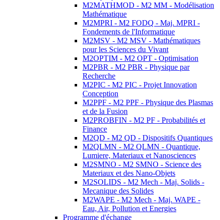
M2MATHMOD - M2 MM - Modélisation
Mathématique
M2MPRI - M2 FODQ - Maj. MPRI -
Fondements de l'Informatique
M2MSV - M2 MSV - Mathématiques
pour les Sciences du Vivant
M2OPTIM - M2 OPT - Optimisation
M2PBR - M2 PBR - Physique par
Recherche
M2PIC - M2 PIC - Projet Innovation
Conception
M2PPF - M2 PPF - Physique des Plasmas
et de la Fusion
M2PROBFIN - M2 PF - Probabilités et
Finance
M2QD - M2 QD - Dispositifs Quantiques
M2QLMN - M2 QLMN - Quantique,
Lumiere, Materiaux et Nanosciences
M2SMNO - M2 SMNO - Science des
Materiaux et des Nano-Objets
M2SOLIDS - M2 Mech - Maj. Solids -
Mecanique des Solides
M2WAPE - M2 Mech - Maj. WAPE -
Eau, Air, Pollution et Energies
Programme d'échange