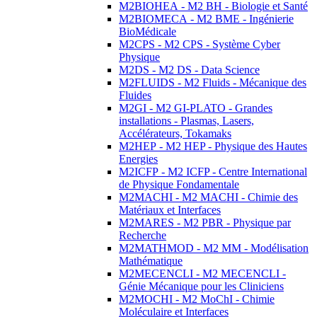
M2BIOHEA - M2 BH - Biologie et Santé
M2BIOMECA - M2 BME - Ingénierie
BioMédicale
M2CPS - M2 CPS - Système Cyber
Physique
M2DS - M2 DS - Data Science
M2FLUIDS - M2 Fluids - Mécanique des
Fluides
M2GI - M2 GI-PLATO - Grandes
installations - Plasmas, Lasers,
Accélérateurs, Tokamaks
M2HEP - M2 HEP - Physique des Hautes
Energies
M2ICFP - M2 ICFP - Centre International
de Physique Fondamentale
M2MACHI - M2 MACHI - Chimie des
Matériaux et Interfaces
M2MARES - M2 PBR - Physique par
Recherche
M2MATHMOD - M2 MM - Modélisation
Mathématique
M2MECENCLI - M2 MECENCLI -
Génie Mécanique pour les Cliniciens
M2MOCHI - M2 MoChI - Chimie
Moléculaire et Interfaces