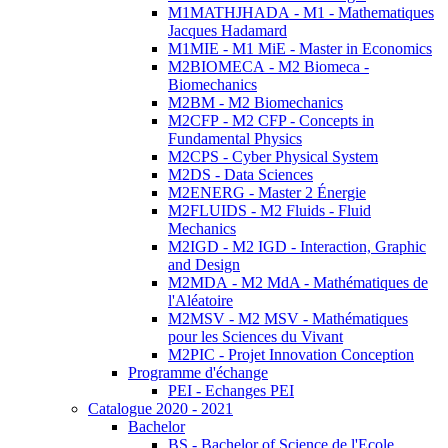
M1MATHJHADA - M1 - Mathematiques
Jacques Hadamard
M1MIE - M1 MiE - Master in Economics
M2BIOMECA - M2 Biomeca -
Biomechanics
M2BM - M2 Biomechanics
M2CFP - M2 CFP - Concepts in
Fundamental Physics
M2CPS - Cyber Physical System
M2DS - Data Sciences
M2ENERG - Master 2 Énergie
M2FLUIDS - M2 Fluids - Fluid
Mechanics
M2IGD - M2 IGD - Interaction, Graphic
and Design
M2MDA - M2 MdA - Mathématiques de
l'Aléatoire
M2MSV - M2 MSV - Mathématiques
pour les Sciences du Vivant
M2PIC - Projet Innovation Conception
Programme d'échange
PEI - Echanges PEI
Catalogue 2020 - 2021
Bachelor
BS - Bachelor of Science de l'Ecole