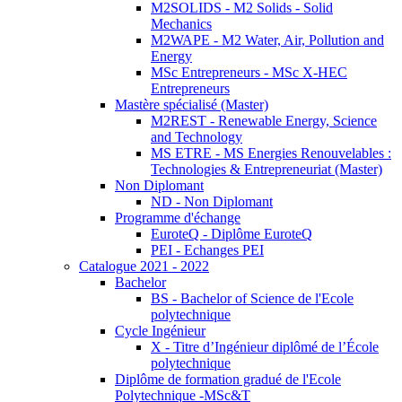
M2SOLIDS - M2 Solids - Solid
Mechanics
M2WAPE - M2 Water, Air, Pollution and
Energy
MSc Entrepreneurs - MSc X-HEC
Entrepreneurs
Mastère spécialisé (Master)
M2REST - Renewable Energy, Science
and Technology
MS ETRE - MS Energies Renouvelables :
Technologies & Entrepreneuriat (Master)
Non Diplomant
ND - Non Diplomant
Programme d'échange
EuroteQ - Diplôme EuroteQ
PEI - Echanges PEI
Catalogue 2021 - 2022
Bachelor
BS - Bachelor of Science de l'Ecole
polytechnique
Cycle Ingénieur
X - Titre d’Ingénieur diplômé de l’École
polytechnique
Diplôme de formation gradué de l'Ecole
Polytechnique -MSc&T