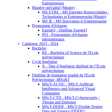
Entrepreneurs
Mastère spécialisé (Master)
MS ETRE - MS Energies Renouvelables :
Technologies et Entrepreneuriat (Master)
MS IE - MS Innovation et Entreprenariat
Programme d'échange
EuroteQ - Diplôme EuroteQ
PEI - Programmes d'échange
internationaux
Catalogue 2023 - 2024
Bachelor
BS - Bachelor of Science de l'Ecole
polytechnique
Cycle Ingénieur
X - Titre d’Ingénieur diplômé de l’École
polytechnique
Diplôme de formation gradué de l'Ecole
Polytechnique -MSc&T
MScT-AI-ViC - MScT-Artificial
Intelligence and Advanced Visual
Computing
MScT-CTD - MScT-Cybersecurity :
Threats and Defenses
MScT-DDDF - MScT-Double Degree
Data and Finance (DDDF)