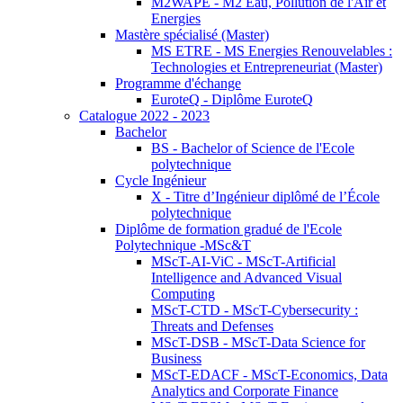
M2WAPE - M2 Eau, Pollution de l'Air et
Energies
Mastère spécialisé (Master)
MS ETRE - MS Energies Renouvelables :
Technologies et Entrepreneuriat (Master)
Programme d'échange
EuroteQ - Diplôme EuroteQ
Catalogue 2022 - 2023
Bachelor
BS - Bachelor of Science de l'Ecole
polytechnique
Cycle Ingénieur
X - Titre d’Ingénieur diplômé de l’École
polytechnique
Diplôme de formation gradué de l'Ecole
Polytechnique -MSc&T
MScT-AI-ViC - MScT-Artificial
Intelligence and Advanced Visual
Computing
MScT-CTD - MScT-Cybersecurity :
Threats and Defenses
MScT-DSB - MScT-Data Science for
Business
MScT-EDACF - MScT-Economics, Data
Analytics and Corporate Finance