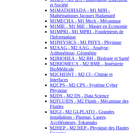
et Société
M1MATHJHADA - M1 MJH -
Mathématiques Jacques Hadamard
M1MECHA - M1 Mech - Mécanique
M1MIE - M1 MiE - Master en Economie
M1MPRI - M1 MPRI - Fondements de
l'Informatique
M1PHYSICS - M1 PHYS - Physique
M2AAG - M2 AAG - Analyse,
Arithmétique, Géométrie
M2BIOHEA - M2 BH - Biologie et Santé
M2BIOMECA - M2 BME - Ingénierie
BioMédicale
M2CHEINT - M2 CI - Chimie et
Interfaces
M2CPS - M2 CPS - Système Cyber
Physique
M2DS - M2 DS - Data Science
M2FLUIDS - M2 Fluids - Mécanique des
Fluides
M2GI - M2 GI-PLATO - Grandes
installations - Plasmas, Lasers,
Accélérateurs, Tokamaks
M2HEP - M2 HEP - Physique des Hautes