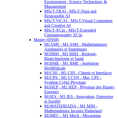
Environment : Science Technology &
Management
MScT-TRAI - MScT-Trust and
Responsible AI
MScT-ViCAI - MScT-Visual Computing
and Creative AI
MScT-XCin - MScT-Extended
Cinematography XCin
Master (DNM)
M1AMS - M1 AMS - Mathématiques
Appliquées et Statistiques
M1BBH - M1 BBH - Biologie,
Biotechnologie et Santé
M1BME - M1 BME - Ingénierie
BioMédicale
M1CHI - M1 CHI - Chimie et Interfaces
M1CPS - M1 CCSN - Maj. CPS -
Système Cyber Physique
M1HEP - M1 HEP - Physique des Hautes
Energies
M1IES - M1 IES - Innovation, Entreprise
et Société
M1MATHJHADA - M1 MJH -
Mathematiques Jacques Hadamard
M1MEC - M1 Mech - Mecanique