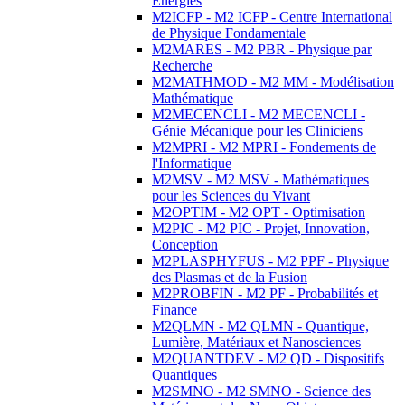
Energies
M2ICFP - M2 ICFP - Centre International
de Physique Fondamentale
M2MARES - M2 PBR - Physique par
Recherche
M2MATHMOD - M2 MM - Modélisation
Mathématique
M2MECENCLI - M2 MECENCLI -
Génie Mécanique pour les Cliniciens
M2MPRI - M2 MPRI - Fondements de
l'Informatique
M2MSV - M2 MSV - Mathématiques
pour les Sciences du Vivant
M2OPTIM - M2 OPT - Optimisation
M2PIC - M2 PIC - Projet, Innovation,
Conception
M2PLASPHYFUS - M2 PPF - Physique
des Plasmas et de la Fusion
M2PROBFIN - M2 PF - Probabilités et
Finance
M2QLMN - M2 QLMN - Quantique,
Lumière, Matériaux et Nanosciences
M2QUANTDEV - M2 QD - Dispositifs
Quantiques
M2SMNO - M2 SMNO - Science des