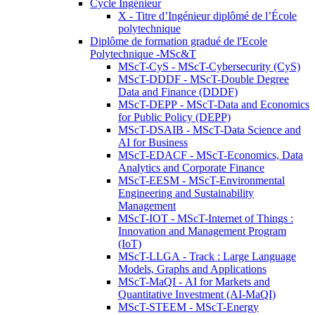
Cycle Ingénieur
X - Titre d’Ingénieur diplômé de l’École
polytechnique
Diplôme de formation gradué de l'Ecole
Polytechnique -MSc&T
MScT-CyS - MScT-Cybersecurity (CyS)
MScT-DDDF - MScT-Double Degree
Data and Finance (DDDF)
MScT-DEPP - MScT-Data and Economics
for Public Policy (DEPP)
MScT-DSAIB - MScT-Data Science and
AI for Business
MScT-EDACF - MScT-Economics, Data
Analytics and Corporate Finance
MScT-EESM - MScT-Environmental
Engineering and Sustainability
Management
MScT-IOT - MScT-Internet of Things :
Innovation and Management Program
(IoT)
MScT-LLGA - Track : Large Language
Models, Graphs and Applications
MScT-MaQI - AI for Markets and
Quantitative Investment (AI-MaQI)
MScT-STEEM - MScT-Energy