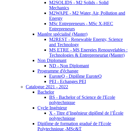
M2SOLIDS - M2 Solids - Solid
Mechanics
M2WAPE - M2 Water, Air, Pollution and
Energy
MSc Entrepreneurs - MSc X-HEC
Entrepreneurs
Mastère spécialisé (Master)
M2REST - Renewable Energy, Science
and Technology
MS ETRE - MS Energies Renouvelables :
Technologies & Entrepreneuriat (Master)
Non Diplomant
ND - Non Diplomant
Programme d'échange
EuroteQ - Diplôme EuroteQ
PEI - Echanges PEI
Catalogue 2021 - 2022
Bachelor
BS - Bachelor of Science de l'Ecole
polytechnique
Cycle Ingénieur
X - Titre d’Ingénieur diplômé de l’École
polytechnique
Diplôme de formation gradué de l'Ecole
Polytechnique -MSc&T