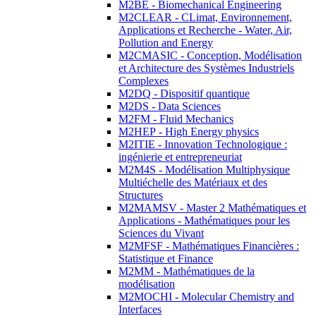
M2BE - Biomechanical Engineering
M2CLEAR - CLimat, Environnement,
Applications et Recherche - Water, Air,
Pollution and Energy
M2CMASIC - Conception, Modélisation
et Architecture des Systèmes Industriels
Complexes
M2DQ - Dispositif quantique
M2DS - Data Sciences
M2FM - Fluid Mechanics
M2HEP - High Energy physics
M2ITIE - Innovation Technologique :
ingénierie et entrepreneuriat
M2M4S - Modélisation Multiphysique
Multiéchelle des Matériaux et des
Structures
M2MAMSV - Master 2 Mathématiques et
Applications - Mathématiques pour les
Sciences du Vivant
M2MFSF - Mathématiques Financières :
Statistique et Finance
M2MM - Mathématiques de la
modélisation
M2MOCHI - Molecular Chemistry and
Interfaces