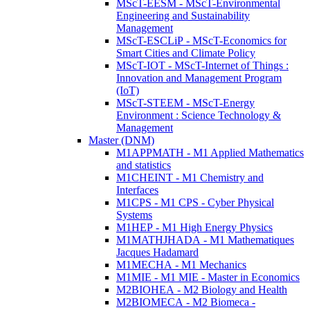
MScT-EESM - MScT-Environmental
Engineering and Sustainability
Management
MScT-ESCLiP - MScT-Economics for
Smart Cities and Climate Policy
MScT-IOT - MScT-Internet of Things :
Innovation and Management Program
(IoT)
MScT-STEEM - MScT-Energy
Environment : Science Technology &
Management
Master (DNM)
M1APPMATH - M1 Applied Mathematics
and statistics
M1CHEINT - M1 Chemistry and
Interfaces
M1CPS - M1 CPS - Cyber Physical
Systems
M1HEP - M1 High Energy Physics
M1MATHJHADA - M1 Mathematiques
Jacques Hadamard
M1MECHA - M1 Mechanics
M1MIE - M1 MIE - Master in Economics
M2BIOHEA - M2 Biology and Health
M2BIOMECA - M2 Biomeca -