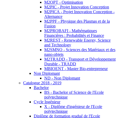
M2OPT - Optimisation
M2PIC - Projet Innovation Conception
M2PICA - Projet Innovation Conception -
Alternance
M2PPF - Physique des Plasmas et de la
Fusion
M2PROBAFI - Mathématiques
Financières : Probabilités et Finance
M2REST - Renewable Energy, Science
and Technology
M2SMNO - Sciences des Matériaux et des
nano-objets
M2TRADD - Transport et Développement
Durable - TRADD
MBIOENT - Master Bio-entrepreneur
Non Diplomant
ND - Non Diplomant
Catalogue 2018 - 2019
Bachelor
BS - Bachelor of Science de l'Ecole
polytechnique
Cycle Ingénieur
X - Diplôme d'ingénieur de l'Ecole
polytechnique
Diplôme de formation gradué de l'Ecole