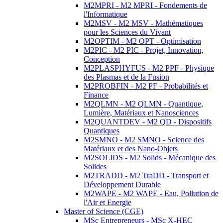
M2MPRI - M2 MPRI - Fondements de
l'Informatique
M2MSV - M2 MSV - Mathématiques
pour les Sciences du Vivant
M2OPTIM - M2 OPT - Optimisation
M2PIC - M2 PIC - Projet, Innovation,
Conception
M2PLASPHYFUS - M2 PPF - Physique
des Plasmas et de la Fusion
M2PROBFIN - M2 PF - Probabilités et
Finance
M2QLMN - M2 QLMN - Quantique,
Lumière, Matériaux et Nanosciences
M2QUANTDEV - M2 QD - Dispositifs
Quantiques
M2SMNO - M2 SMNO - Science des
Matériaux et des Nano-Objets
M2SOLIDS - M2 Solids - Mécanique des
Solides
M2TRADD - M2 TraDD - Transport et
Développement Durable
M2WAPE - M2 WAPE - Eau, Pollution de
l'Air et Energie
Master of Science (CGE)
MSc Entrepreneurs - MSc X-HEC