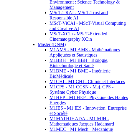
Environment : Science Technology &
Management
MScT-TRAI - MScT-Trust and
Responsible AI
MScT-ViCAI - MScT-Visual Computing
and Creative AI
MScT-XCin - MScT-Extended
Cinematography XCin
Master (DNM)
M1AMS - M1 AMS - Mathématiques
Appliquées et Statistiques
M1BBH - M1 BBH - Biologie,
Biotechnologie et Santé
M1BME - M1 BME - Ingénierie
BioMédicale
M1CHI - M1 CHI - Chimie et Interfaces
M1CPS - M1 CCSN - Maj. CPS -
Système Cyber Physique
M1HEP - M1 HEP - Physique des Hautes
Energies
M1IES - M1 IES - Innovation, Entreprise
et Société
M1MATHJHADA - M1 MJH -
Mathematiques Jacques Hadamard
M1MEC - M1 Mech - Mecanique