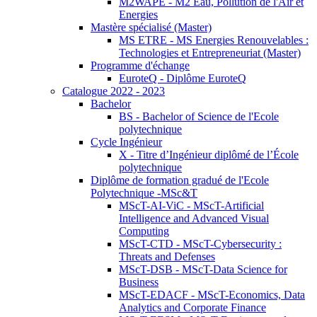
M2WAPE - M2 Eau, Pollution de l'Air et
Energies
Mastère spécialisé (Master)
MS ETRE - MS Energies Renouvelables :
Technologies et Entrepreneuriat (Master)
Programme d'échange
EuroteQ - Diplôme EuroteQ
Catalogue 2022 - 2023
Bachelor
BS - Bachelor of Science de l'Ecole
polytechnique
Cycle Ingénieur
X - Titre d’Ingénieur diplômé de l’École
polytechnique
Diplôme de formation gradué de l'Ecole
Polytechnique -MSc&T
MScT-AI-ViC - MScT-Artificial
Intelligence and Advanced Visual
Computing
MScT-CTD - MScT-Cybersecurity :
Threats and Defenses
MScT-DSB - MScT-Data Science for
Business
MScT-EDACF - MScT-Economics, Data
Analytics and Corporate Finance