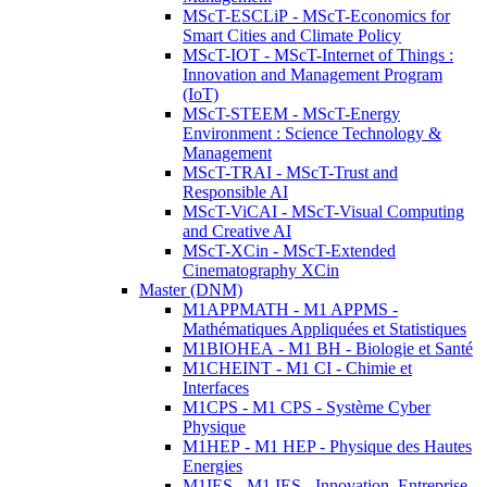
MScT-ESCLiP - MScT-Economics for
Smart Cities and Climate Policy
MScT-IOT - MScT-Internet of Things :
Innovation and Management Program
(IoT)
MScT-STEEM - MScT-Energy
Environment : Science Technology &
Management
MScT-TRAI - MScT-Trust and
Responsible AI
MScT-ViCAI - MScT-Visual Computing
and Creative AI
MScT-XCin - MScT-Extended
Cinematography XCin
Master (DNM)
M1APPMATH - M1 APPMS -
Mathématiques Appliquées et Statistiques
M1BIOHEA - M1 BH - Biologie et Santé
M1CHEINT - M1 CI - Chimie et
Interfaces
M1CPS - M1 CPS - Système Cyber
Physique
M1HEP - M1 HEP - Physique des Hautes
Energies
M1IES - M1 IES - Innovation, Entreprise