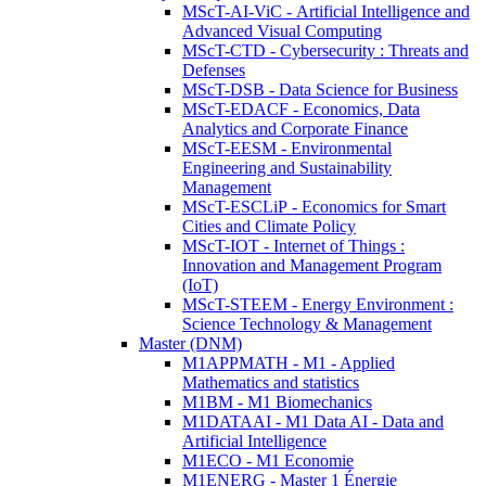
MScT-AI-ViC - Artificial Intelligence and
Advanced Visual Computing
MScT-CTD - Cybersecurity : Threats and
Defenses
MScT-DSB - Data Science for Business
MScT-EDACF - Economics, Data
Analytics and Corporate Finance
MScT-EESM - Environmental
Engineering and Sustainability
Management
MScT-ESCLiP - Economics for Smart
Cities and Climate Policy
MScT-IOT - Internet of Things :
Innovation and Management Program
(IoT)
MScT-STEEM - Energy Environment :
Science Technology & Management
Master (DNM)
M1APPMATH - M1 - Applied
Mathematics and statistics
M1BM - M1 Biomechanics
M1DATAAI - M1 Data AI - Data and
Artificial Intelligence
M1ECO - M1 Economie
M1ENERG - Master 1 Énergie