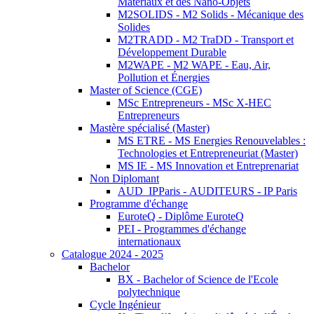
Matériaux et des Nano-Objets
M2SOLIDS - M2 Solids - Mécanique des
Solides
M2TRADD - M2 TraDD - Transport et
Développement Durable
M2WAPE - M2 WAPE - Eau, Air,
Pollution et Énergies
Master of Science (CGE)
MSc Entrepreneurs - MSc X-HEC
Entrepreneurs
Mastère spécialisé (Master)
MS ETRE - MS Energies Renouvelables :
Technologies et Entrepreneuriat (Master)
MS IE - MS Innovation et Entreprenariat
Non Diplomant
AUD_IPParis - AUDITEURS - IP Paris
Programme d'échange
EuroteQ - Diplôme EuroteQ
PEI - Programmes d'échange
internationaux
Catalogue 2024 - 2025
Bachelor
BX - Bachelor of Science de l'Ecole
polytechnique
Cycle Ingénieur