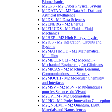
Biomechanics
M2CPS - M2 Cyber Physical System
M2DATAAI - M2 Data AI - Data and
Artificial Intelligence
M2DS - M2 Data Sciences
M2ENERG - M2 Énergie
M2FLUIDS - M2 Fluids - Fluid
Mechanics
M2HEP - M2 High Energy physics
M2ICS - M2 Integration, Circuits and
Systems
M2MATHMOD - M2 Mathematical
Modelling
M2MECENCLI - M2 Mecencli -
Mechanical Engineering for Clinicians
M2MICAS - M2 Machine Learning,
Communications and Security
M2MOCHI - M2 Molecular Chemistry
and Interfaces
M2MSV - M2 MSV - Mathématiques
pour les Sciences du Vivant
M2OPTIM - M2 Optimisation
M2PIC - M2 Projet Innovation Conception
M2QNSLMT - M2 Quantum, Light,
Materials and Nanosciences