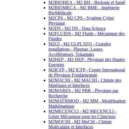
M2BIOHEA - M2 BH - Biologie et Santé
M2BIOMECA - M2 BME - Ingénierie
BioMédicale
M2CPS - M2 CPS - Système Cyber
Physique
M2DS - M2 DS - Data Science
M2FLUIDS - M2 Fluids - Mécanique des
Fluides
M2GI - M2 GI-PLATO - Grandes
installations - Plasmas, Lasers,
Accélérateurs, Tokamaks
M2HEP - M2 HEP - Physique des Hautes
Energies
M2ICFP - M2 ICFP - Centre International
de Physique Fondamentale
M2MACHI - M2 MACHI - Chimie des
Matériaux et Interfaces
M2MARES - M2 PBR - Physique par
Recherche
M2MATHMOD - M2 MM - Modélisation
Mathématique
M2MECENCLI - M2 MECENCLI -
Génie Mécanique pour les Cliniciens
M2MOCHI - M2 MoChI - Chimie
Moléculaire et Interfaces