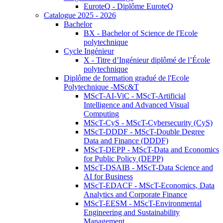
EuroteQ - Diplôme EuroteQ
Catalogue 2025 - 2026
Bachelor
BX - Bachelor of Science de l'Ecole
polytechnique
Cycle Ingénieur
X - Titre d’Ingénieur diplômé de l’École
polytechnique
Diplôme de formation gradué de l'Ecole
Polytechnique -MSc&T
MScT-AI-ViC - MScT-Artificial
Intelligence and Advanced Visual
Computing
MScT-CyS - MScT-Cybersecurity (CyS)
MScT-DDDF - MScT-Double Degree
Data and Finance (DDDF)
MScT-DEPP - MScT-Data and Economics
for Public Policy (DEPP)
MScT-DSAIB - MScT-Data Science and
AI for Business
MScT-EDACF - MScT-Economics, Data
Analytics and Corporate Finance
MScT-EESM - MScT-Environmental
Engineering and Sustainability
Management