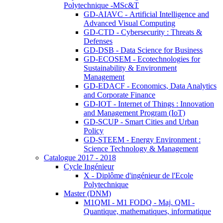
Polytechnique -MSc&T
GD-AIAVC - Artificial Intelligence and
Advanced Visual Computing
GD-CTD - Cybersecurity : Threats &
Defenses
GD-DSB - Data Science for Business
GD-ECOSEM - Ecotechnologies for
Sustainability & Environment
Management
GD-EDACF - Economics, Data Analytics
and Corporate Finance
GD-IOT - Internet of Things : Innovation
and Management Program (IoT)
GD-SCUP - Smart Cities and Urban
Policy
GD-STEEM - Energy Environment :
Science Technology & Management
Catalogue 2017 - 2018
Cycle Ingénieur
X - Diplôme d'ingénieur de l'Ecole
Polytechnique
Master (DNM)
M1QMI - M1 FODQ - Maj. QMI -
Quantique, mathematiques, informatique