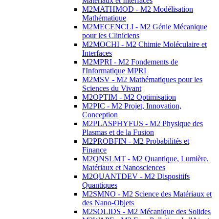
Matériaux et Interfaces
M2MATHMOD - M2 Modélisation
Mathématique
M2MECENCLI - M2 Génie Mécanique
pour les Cliniciens
M2MOCHI - M2 Chimie Moléculaire et
Interfaces
M2MPRI - M2 Fondements de
l'Informatique MPRI
M2MSV - M2 Mathématiques pour les
Sciences du Vivant
M2OPTIM - M2 Optimisation
M2PIC - M2 Projet, Innovation,
Conception
M2PLASPHYFUS - M2 Physique des
Plasmas et de la Fusion
M2PROBFIN - M2 Probabilités et
Finance
M2QNSLMT - M2 Quantique, Lumière,
Matériaux et Nanosciences
M2QUANTDEV - M2 Dispositifs
Quantiques
M2SMNO - M2 Science des Matériaux et
des Nano-Objets
M2SOLIDS - M2 Mécanique des Solides