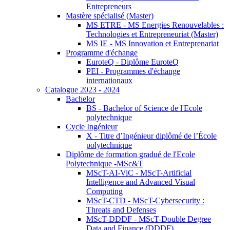
Entrepreneurs
Mastère spécialisé (Master)
MS ETRE - MS Energies Renouvelables :
Technologies et Entrepreneuriat (Master)
MS IE - MS Innovation et Entreprenariat
Programme d'échange
EuroteQ - Diplôme EuroteQ
PEI - Programmes d'échange
internationaux
Catalogue 2023 - 2024
Bachelor
BS - Bachelor of Science de l'Ecole
polytechnique
Cycle Ingénieur
X - Titre d’Ingénieur diplômé de l’École
polytechnique
Diplôme de formation gradué de l'Ecole
Polytechnique -MSc&T
MScT-AI-ViC - MScT-Artificial
Intelligence and Advanced Visual
Computing
MScT-CTD - MScT-Cybersecurity :
Threats and Defenses
MScT-DDDF - MScT-Double Degree
Data and Finance (DDDF)