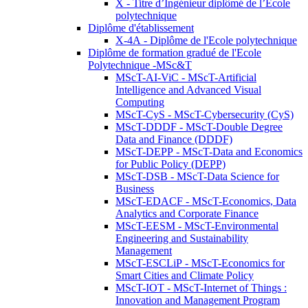
X - Titre d’Ingénieur diplômé de l’École
polytechnique
Diplôme d'établissement
X-4A - Diplôme de l'Ecole polytechnique
Diplôme de formation gradué de l'Ecole
Polytechnique -MSc&T
MScT-AI-ViC - MScT-Artificial
Intelligence and Advanced Visual
Computing
MScT-CyS - MScT-Cybersecurity (CyS)
MScT-DDDF - MScT-Double Degree
Data and Finance (DDDF)
MScT-DEPP - MScT-Data and Economics
for Public Policy (DEPP)
MScT-DSB - MScT-Data Science for
Business
MScT-EDACF - MScT-Economics, Data
Analytics and Corporate Finance
MScT-EESM - MScT-Environmental
Engineering and Sustainability
Management
MScT-ESCLiP - MScT-Economics for
Smart Cities and Climate Policy
MScT-IOT - MScT-Internet of Things :
Innovation and Management Program