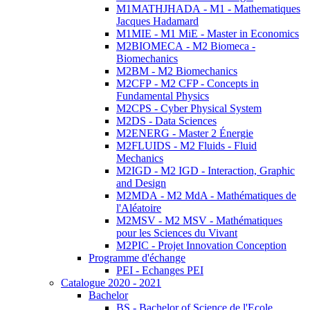
M1MATHJHADA - M1 - Mathematiques
Jacques Hadamard
M1MIE - M1 MiE - Master in Economics
M2BIOMECA - M2 Biomeca -
Biomechanics
M2BM - M2 Biomechanics
M2CFP - M2 CFP - Concepts in
Fundamental Physics
M2CPS - Cyber Physical System
M2DS - Data Sciences
M2ENERG - Master 2 Énergie
M2FLUIDS - M2 Fluids - Fluid
Mechanics
M2IGD - M2 IGD - Interaction, Graphic
and Design
M2MDA - M2 MdA - Mathématiques de
l'Aléatoire
M2MSV - M2 MSV - Mathématiques
pour les Sciences du Vivant
M2PIC - Projet Innovation Conception
Programme d'échange
PEI - Echanges PEI
Catalogue 2020 - 2021
Bachelor
BS - Bachelor of Science de l'Ecole