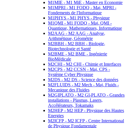
M1MIE - M1 MiE - Master en Economie
M1MPRI - M1 FODQ - Maj. MPRI -
Fondements de l'Informatique
M1PHYS - M1 PHYS - Physique
M1QMI - M1 FODQ - Maj. QMI -
Quantique, Mathematiques, Informatique
M2AAG - M2 AAG - Analyse,
Arithmétique, Géométrie
M2BBH - M2 BBH - Biologie,
Biotechnologie et Santé
M2BME - M2 BME - Ingénierie
BioMédicale
M2CHI - M2 CHI - Chimie et Interfaces
M2CPS - M2 CCSN - Maj. CPS -
Système Cyber Physique
M2DS - M2 DS - Science des données
M2FLUIDS - M2 Mech - Maj. Fluids -
Mecanique des Fluides
M2GIPLATO - M2 GI-PLATO - Grandes
installations - Plasmas, Lasers,
Accélérateurs, Tokamaks
M2HEP - M2 HEP - Physique des Hautes
Energies
M2ICFP - M2 ICFP - Centre International
de Physique Fondamentale