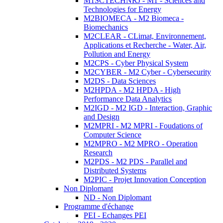
M1SCTECHNRJ - M1 - Sciences and
Technologies for Energy
M2BIOMECA - M2 Biomeca -
Biomechanics
M2CLEAR - CLimat, Environnement,
Applications et Recherche - Water, Air,
Pollution and Energy
M2CPS - Cyber Physical System
M2CYBER - M2 Cyber - Cybersecurity
M2DS - Data Sciences
M2HPDA - M2 HPDA - High
Performance Data Analytics
M2IGD - M2 IGD - Interaction, Graphic
and Design
M2MPRI - M2 MPRI - Foudations of
Computer Science
M2MPRO - M2 MPRO - Operation
Research
M2PDS - M2 PDS - Parallel and
Distributed Systems
M2PIC - Projet Innovation Conception
Non Diplomant
ND - Non Diplomant
Programme d'échange
PEI - Echanges PEI