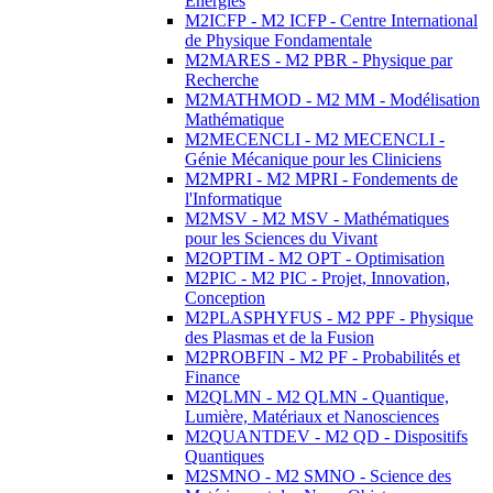
Energies
M2ICFP - M2 ICFP - Centre International
de Physique Fondamentale
M2MARES - M2 PBR - Physique par
Recherche
M2MATHMOD - M2 MM - Modélisation
Mathématique
M2MECENCLI - M2 MECENCLI -
Génie Mécanique pour les Cliniciens
M2MPRI - M2 MPRI - Fondements de
l'Informatique
M2MSV - M2 MSV - Mathématiques
pour les Sciences du Vivant
M2OPTIM - M2 OPT - Optimisation
M2PIC - M2 PIC - Projet, Innovation,
Conception
M2PLASPHYFUS - M2 PPF - Physique
des Plasmas et de la Fusion
M2PROBFIN - M2 PF - Probabilités et
Finance
M2QLMN - M2 QLMN - Quantique,
Lumière, Matériaux et Nanosciences
M2QUANTDEV - M2 QD - Dispositifs
Quantiques
M2SMNO - M2 SMNO - Science des