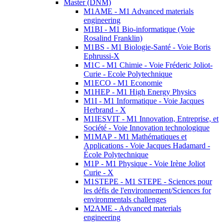
Master (DNM)
M1AME - M1 Advanced materials
engineering
M1BI - M1 Bio-informatique (Voie
Rosalind Franklin)
M1BS - M1 Biologie-Santé - Voie Boris
Ephrussi-X
M1C - M1 Chimie - Voie Fréderic Joliot-
Curie - Ecole Polytechnique
M1ECO - M1 Economie
M1HEP - M1 High Energy Physics
M1I - M1 Informatique - Voie Jacques
Herbrand - X
M1IESVIT - M1 Innovation, Entreprise, et
Société - Voie Innovation technologique
M1MAP - M1 Mathématiques et
Applications - Voie Jacques Hadamard -
École Polytechnique
M1P - M1 Physique - Voie Irène Joliot
Curie - X
M1STEPE - M1 STEPE - Sciences pour
les défis de l'environnement/Sciences for
environmentals challenges
M2AME - Advanced materials
engineering