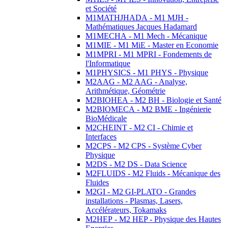
et Société
M1MATHJHADA - M1 MJH -
Mathématiques Jacques Hadamard
M1MECHA - M1 Mech - Mécanique
M1MIE - M1 MiE - Master en Economie
M1MPRI - M1 MPRI - Fondements de
l'Informatique
M1PHYSICS - M1 PHYS - Physique
M2AAG - M2 AAG - Analyse,
Arithmétique, Géométrie
M2BIOHEA - M2 BH - Biologie et Santé
M2BIOMECA - M2 BME - Ingénierie
BioMédicale
M2CHEINT - M2 CI - Chimie et
Interfaces
M2CPS - M2 CPS - Système Cyber
Physique
M2DS - M2 DS - Data Science
M2FLUIDS - M2 Fluids - Mécanique des
Fluides
M2GI - M2 GI-PLATO - Grandes
installations - Plasmas, Lasers,
Accélérateurs, Tokamaks
M2HEP - M2 HEP - Physique des Hautes