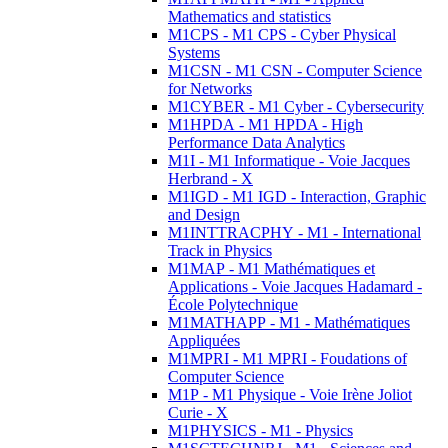
Mathematics and statistics
M1CPS - M1 CPS - Cyber Physical
Systems
M1CSN - M1 CSN - Computer Science
for Networks
M1CYBER - M1 Cyber - Cybersecurity
M1HPDA - M1 HPDA - High
Performance Data Analytics
M1I - M1 Informatique - Voie Jacques
Herbrand - X
M1IGD - M1 IGD - Interaction, Graphic
and Design
M1INTTRACPHY - M1 - International
Track in Physics
M1MAP - M1 Mathématiques et
Applications - Voie Jacques Hadamard -
École Polytechnique
M1MATHAPP - M1 - Mathématiques
Appliquées
M1MPRI - M1 MPRI - Foudations of
Computer Science
M1P - M1 Physique - Voie Irène Joliot
Curie - X
M1PHYSICS - M1 - Physics