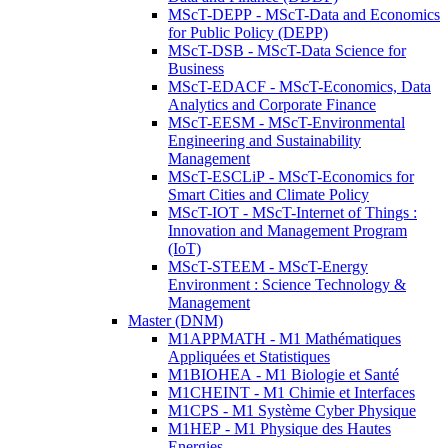
MScT-DEPP - MScT-Data and Economics
for Public Policy (DEPP)
MScT-DSB - MScT-Data Science for
Business
MScT-EDACF - MScT-Economics, Data
Analytics and Corporate Finance
MScT-EESM - MScT-Environmental
Engineering and Sustainability
Management
MScT-ESCLiP - MScT-Economics for
Smart Cities and Climate Policy
MScT-IOT - MScT-Internet of Things :
Innovation and Management Program
(IoT)
MScT-STEEM - MScT-Energy
Environment : Science Technology &
Management
Master (DNM)
M1APPMATH - M1 Mathématiques
Appliquées et Statistiques
M1BIOHEA - M1 Biologie et Santé
M1CHEINT - M1 Chimie et Interfaces
M1CPS - M1 Système Cyber Physique
M1HEP - M1 Physique des Hautes
Energies