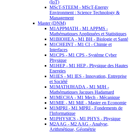
(IoT)
MScT-STEEM - MScT-Energy
Environment : Science Technology &
Management
Master (DNM)
M1APPMATH - M1 APPMS -
Mathématiques Appliquées et Statistiques
M1BIOHEA - M1 BH - Biologie et Santé
M1CHEINT - M1 CI - Chimie et
Interfaces
M1CPS - M1 CPS - Système Cyber
Physique
M1HEP - M1 HEP - Physique des Hautes
Energies
M1IES - M1 IES - Innovation, Entreprise
et Société
M1MATHJHADA - M1 MJH -
Mathématiques Jacques Hadamard
M1MECHA - M1 Mech - Mécanique
M1MIE - M1 MiE - Master en Economie
M1MPRI - M1 MPRI - Fondements de
l'Informatique
M1PHYSICS - M1 PHYS - Physique
M2AAG - M2 AAG - Analyse,
Arithmétique, Géométrie