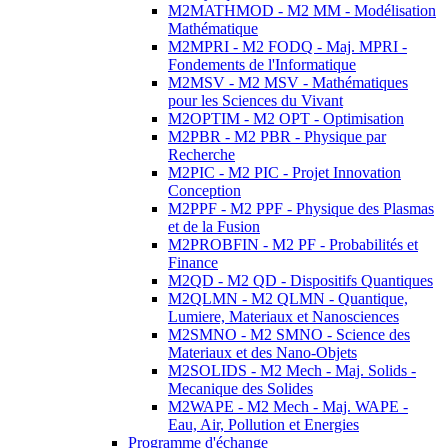
M2MATHMOD - M2 MM - Modélisation
Mathématique
M2MPRI - M2 FODQ - Maj. MPRI -
Fondements de l'Informatique
M2MSV - M2 MSV - Mathématiques
pour les Sciences du Vivant
M2OPTIM - M2 OPT - Optimisation
M2PBR - M2 PBR - Physique par
Recherche
M2PIC - M2 PIC - Projet Innovation
Conception
M2PPF - M2 PPF - Physique des Plasmas
et de la Fusion
M2PROBFIN - M2 PF - Probabilités et
Finance
M2QD - M2 QD - Dispositifs Quantiques
M2QLMN - M2 QLMN - Quantique,
Lumiere, Materiaux et Nanosciences
M2SMNO - M2 SMNO - Science des
Materiaux et des Nano-Objets
M2SOLIDS - M2 Mech - Maj. Solids -
Mecanique des Solides
M2WAPE - M2 Mech - Maj. WAPE -
Eau, Air, Pollution et Energies
Programme d'échange