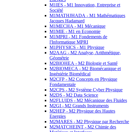
M1IES - M1 Innovation, Entreprise et
Société
M1MATHJHADA - M1 Mathématiques
Jacques Hadamard
M1MECHA - M1 Mécanique
M1MIE - M1 en Economie
M1MPRI - M1 Fondements de
l'Informatique MPRI
M1PHYSICS - M1 Physique
M2AAG - M2 Analyse, Arithmétique,
Géométrie
M2BIOHEA - M2 Biologie et Santé
M2BIOMECA - M2 Biomécanique et
Ingéniérie Biomédical
M2CFP - M2 Concepts en Physique
Fondamentale
M2CPS - M2 Système Cyber Physique
M2DS - M2 Data Science
M2FLUIDS - M2 Mécanique des Fluides
M2GI - M2 Grands Instruments
M2HEP - M2 Physique des Hautes
Energies
M2MARES - M2 Physique par Recherche
M2MATCHEINT - M2 Chimie des