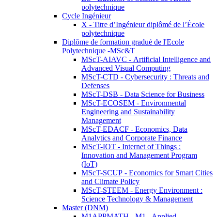
polytechnique
Cycle Ingénieur
X - Titre d’Ingénieur diplômé de l’École
polytechnique
Diplôme de formation gradué de l'Ecole
Polytechnique -MSc&T
MScT-AIAVC - Artificial Intelligence and
Advanced Visual Computing
MScT-CTD - Cybersecurity : Threats and
Defenses
MScT-DSB - Data Science for Business
MScT-ECOSEM - Environmental
Engineering and Sustainability
Management
MScT-EDACF - Economics, Data
Analytics and Corporate Finance
MScT-IOT - Internet of Things :
Innovation and Management Program
(IoT)
MScT-SCUP - Economics for Smart Cities
and Climate Policy
MScT-STEEM - Energy Environment :
Science Technology & Management
Master (DNM)
M1APPMATH - M1 - Applied