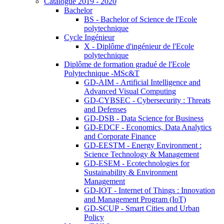
Catalogue 2019 - 2020
Bachelor
BS - Bachelor of Science de l'Ecole
polytechnique
Cycle Ingénieur
X - Diplôme d'ingénieur de l'Ecole
polytechnique
Diplôme de formation gradué de l'Ecole
Polytechnique -MSc&T
GD-AIM - Artificial Intelligence and
Advanced Visual Computing
GD-CYBSEC - Cybersecurity : Threats
and Defenses
GD-DSB - Data Science for Business
GD-EDCF - Economics, Data Analytics
and Corporate Finance
GD-EESTM - Energy Environment :
Science Technology & Management
GD-ESEM - Ecotechnologies for
Sustainability & Environment
Management
GD-IOT - Internet of Things : Innovation
and Management Program (IoT)
GD-SCUP - Smart Cities and Urban
Policy