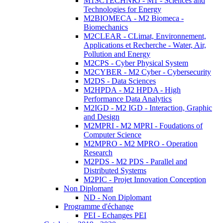
M1SCTECHNRJ - M1 - Sciences and
Technologies for Energy
M2BIOMECA - M2 Biomeca -
Biomechanics
M2CLEAR - CLimat, Environnement,
Applications et Recherche - Water, Air,
Pollution and Energy
M2CPS - Cyber Physical System
M2CYBER - M2 Cyber - Cybersecurity
M2DS - Data Sciences
M2HPDA - M2 HPDA - High
Performance Data Analytics
M2IGD - M2 IGD - Interaction, Graphic
and Design
M2MPRI - M2 MPRI - Foudations of
Computer Science
M2MPRO - M2 MPRO - Operation
Research
M2PDS - M2 PDS - Parallel and
Distributed Systems
M2PIC - Projet Innovation Conception
Non Diplomant
ND - Non Diplomant
Programme d'échange
PEI - Echanges PEI