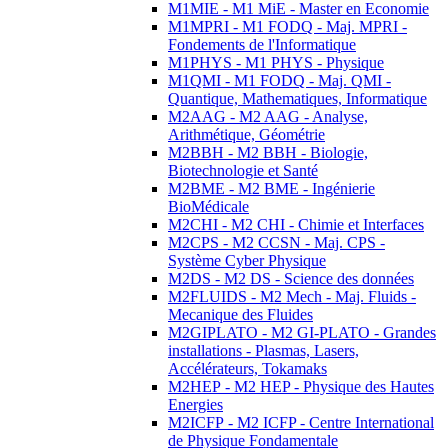
M1MIE - M1 MiE - Master en Economie
M1MPRI - M1 FODQ - Maj. MPRI -
Fondements de l'Informatique
M1PHYS - M1 PHYS - Physique
M1QMI - M1 FODQ - Maj. QMI -
Quantique, Mathematiques, Informatique
M2AAG - M2 AAG - Analyse,
Arithmétique, Géométrie
M2BBH - M2 BBH - Biologie,
Biotechnologie et Santé
M2BME - M2 BME - Ingénierie
BioMédicale
M2CHI - M2 CHI - Chimie et Interfaces
M2CPS - M2 CCSN - Maj. CPS -
Système Cyber Physique
M2DS - M2 DS - Science des données
M2FLUIDS - M2 Mech - Maj. Fluids -
Mecanique des Fluides
M2GIPLATO - M2 GI-PLATO - Grandes
installations - Plasmas, Lasers,
Accélérateurs, Tokamaks
M2HEP - M2 HEP - Physique des Hautes
Energies
M2ICFP - M2 ICFP - Centre International
de Physique Fondamentale