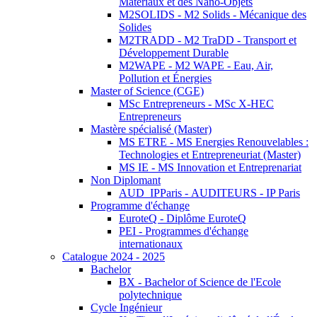
Matériaux et des Nano-Objets
M2SOLIDS - M2 Solids - Mécanique des
Solides
M2TRADD - M2 TraDD - Transport et
Développement Durable
M2WAPE - M2 WAPE - Eau, Air,
Pollution et Énergies
Master of Science (CGE)
MSc Entrepreneurs - MSc X-HEC
Entrepreneurs
Mastère spécialisé (Master)
MS ETRE - MS Energies Renouvelables :
Technologies et Entrepreneuriat (Master)
MS IE - MS Innovation et Entreprenariat
Non Diplomant
AUD_IPParis - AUDITEURS - IP Paris
Programme d'échange
EuroteQ - Diplôme EuroteQ
PEI - Programmes d'échange
internationaux
Catalogue 2024 - 2025
Bachelor
BX - Bachelor of Science de l'Ecole
polytechnique
Cycle Ingénieur