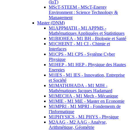
(IoT)
MScT-STEEM - MScT-Energy
Environment : Science Technology &
Management
Master (DNM)
M1APPMATH - M1 APPMS -
Mathématiques Appliquées et Statistiques
M1BIOHEA - M1 BH - Biologie et Santé
M1CHEINT - M1 CI - Chimie et
Interfaces
M1CPS - M1 CPS - Système Cyber
Physique
M1HEP - M1 HEP - Physique des Hautes
Energies
M1IES - M1 IES - Innovation, Entreprise
et Société
M1MATHJHADA - M1 MJH -
Mathématiques Jacques Hadamard
M1MECHA - M1 Mech - Mécanique
M1MIE - M1 MiE - Master en Economie
M1MPRI - M1 MPRI - Fondements de
l'Informatique
M1PHYSICS - M1 PHYS - Physique
M2AAG - M2 AAG - Analyse,
Arithmétique, Géométrie