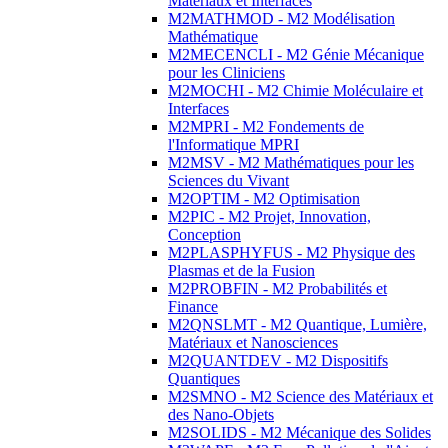
Matériaux et Interfaces
M2MATHMOD - M2 Modélisation
Mathématique
M2MECENCLI - M2 Génie Mécanique
pour les Cliniciens
M2MOCHI - M2 Chimie Moléculaire et
Interfaces
M2MPRI - M2 Fondements de
l'Informatique MPRI
M2MSV - M2 Mathématiques pour les
Sciences du Vivant
M2OPTIM - M2 Optimisation
M2PIC - M2 Projet, Innovation,
Conception
M2PLASPHYFUS - M2 Physique des
Plasmas et de la Fusion
M2PROBFIN - M2 Probabilités et
Finance
M2QNSLMT - M2 Quantique, Lumière,
Matériaux et Nanosciences
M2QUANTDEV - M2 Dispositifs
Quantiques
M2SMNO - M2 Science des Matériaux et
des Nano-Objets
M2SOLIDS - M2 Mécanique des Solides