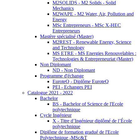
M2SOLIDS - M2 Solids - Solid
Mechanics
M2WAPE - M2 Water, Air, Pollution and
Energy
MSc Entrepreneurs - MSc X-HEC
Entrepreneurs
Mastère spécialisé (Master)
M2REST - Renewable Energy, Science
and Technology
MS ETRE - MS Energies Renouvelables :
Technologies & Entrepreneuriat (Master)
Non Diplomant
ND - Non Diplomant
Programme d'échange
EuroteQ - Diplôme EuroteQ
PEI - Echanges PEI
Catalogue 2021 - 2022
Bachelor
BS - Bachelor of Science de l'Ecole
polytechnique
Cycle Ingénieur
X - Titre d’Ingénieur diplômé de l’École
polytechnique
Diplôme de formation gradué de l'Ecole
Polytechnique -MSc&T