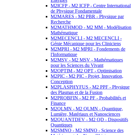
Energies
M2ICFP - M2 ICFP - Centre International
de Physique Fondamentale
M2MARES - M2 PBR - Physique par
Recherche
M2MATHMOD - M2 MM - Modélisation
Mathématique
M2MECENCLI - M2 MECENCLI -
Génie Mécanique pour les Cliniciens
M2MPRI - M2 MPRI - Fondements de
l'Informatique
M2MSV - M2 MSV - Mathématiques
pour les Sciences du Vivant
M2OPTIM - M2 OPT - Optimisation
M2PIC - M2 PIC - Projet, Innovation,
Conception
M2PLASPHYFUS - M2 PPF - Physique
des Plasmas et de la Fusion
M2PROBFIN - M2 PF - Probabilités et
Finance
M2QLMN - M2 QLMN - Quantique,
Lumière, Matériaux et Nanosciences
M2QUANTDEV - M2 QD - Dispositifs
Quantiques
M2SMNO - M2 SMNO - Science des