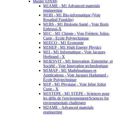
Master (DNM)
M1AME - M1 Advanced materials
engineering
M1BI - M1 Bio-informatique (Voie
Rosalind Franklin)
M1BS - M1 Biologie-Santé - Voie Boris
Ephrussi-X
M1C - M1 Chimie - Voie Fréderic Joliot-
Curie - Ecole Polytechnique
M1ECO - M1 Economie
M1HEP - M1 High Energy Physics
M1I - M1 Informatique - Voie Jacques
Herbrand - X
M1IESVIT - M1 Innovation, Entreprise, et
Société - Voie Innovation technologique
M1MAP - M1 Mathématiques et
Applications - Voie Jacques Hadamard -
École Polytechnique
M1P - M1 Physique - Voie Irène Joliot
Curie - X
M1STEPE - M1 STEPE - Sciences pour
les défis de l'environnement/Sciences for
environmentals challenges
M2AME - Advanced materials
engineering