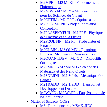
M2MPRI - M2 MPRI - Fondements de
l'Informatique
M2MSV - M2 MSV - Mathématiques
pour les Sciences du Vivant
M2OPTIM - M2 OPT - Optimisation
M2PIC - M2 PIC - Projet, Innovation,
Conception
M2PLASPHYFUS - M2 PPF - Physique
des Plasmas et de la Fusion
M2PROBFIN - M2 PF - Probabilités et
Finance
M2QLMN - M2 QLMN - Quantique,
Lumière, Matériaux et Nanosciences
M2QUANTDEV - M2 QD - Dispositifs
Quantiques
M2SMNO - M2 SMNO - Science des
Matériaux et des Nano-Objets
M2SOLIDS - M2 Solids - Mécanique des
Solides
M2TRADD - M2 TraDD - Transport et
Développement Durable
M2WAPE - M2 WAPE - Eau, Pollution de
l'Air et Energie
Master of Science (CGE)
MSc Entrepreneurs - MSc X-HEC