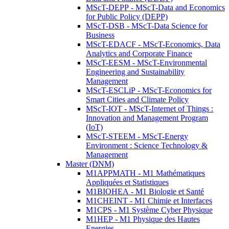
MScT-DEPP - MScT-Data and Economics
for Public Policy (DEPP)
MScT-DSB - MScT-Data Science for
Business
MScT-EDACF - MScT-Economics, Data
Analytics and Corporate Finance
MScT-EESM - MScT-Environmental
Engineering and Sustainability
Management
MScT-ESCLiP - MScT-Economics for
Smart Cities and Climate Policy
MScT-IOT - MScT-Internet of Things :
Innovation and Management Program
(IoT)
MScT-STEEM - MScT-Energy
Environment : Science Technology &
Management
Master (DNM)
M1APPMATH - M1 Mathématiques
Appliquées et Statistiques
M1BIOHEA - M1 Biologie et Santé
M1CHEINT - M1 Chimie et Interfaces
M1CPS - M1 Système Cyber Physique
M1HEP - M1 Physique des Hautes
Energies