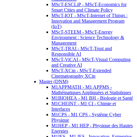
MScT-ESCLiP - MScT-Economics for
Smart Cities and Climate Policy
MScT-IOT - MScT-Internet of Things :
Innovation and Management Program
(IoT)
MScT-STEEM - MScT-Energy
Environment : Science Technology &
Management
MScT-TRAI - MScT-Trust and
Responsible AI
MScT-ViCAI - MScT-Visual Computing
and Creative AI
MScT-XCin - MScT-Extended
Cinematography XCin
Master (DNM)
M1APPMATH - M1 APPMS -
Mathématiques Appliquées et Statistiques
M1BIOHEA - M1 BH - Biologie et Santé
M1CHEINT - M1 CI - Chimie et
Interfaces
M1CPS - M1 CPS - Système Cyber
Physique
M1HEP - M1 HEP - Physique des Hautes
Energies
M1IES - M1 IES - Innovation, Entreprise