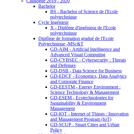
Catalogue 2019 - 2020
Bachelor
BS - Bachelor of Science de l'Ecole
polytechnique
Cycle Ingénieur
X - Diplôme d'ingénieur de l'Ecole
polytechnique
Diplôme de formation gradué de l'Ecole
Polytechnique -MSc&T
GD-AIM - Artificial Intelligence and
Advanced Visual Computing
GD-CYBSEC - Cybersecurity : Threats
and Defenses
GD-DSB - Data Science for Business
GD-EDCF - Economics, Data Analytics
and Corporate Finance
GD-EESTM - Energy Environment :
Science Technology & Management
GD-ESEM - Ecotechnologies for
Sustainability & Environment
Management
GD-IOT - Internet of Things : Innovation
and Management Program (IoT)
GD-SCUP - Smart Cities and Urban
Policy