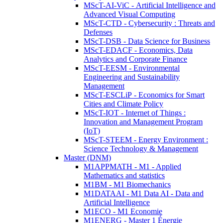
MScT-AI-ViC - Artificial Intelligence and
Advanced Visual Computing
MScT-CTD - Cybersecurity : Threats and
Defenses
MScT-DSB - Data Science for Business
MScT-EDACF - Economics, Data
Analytics and Corporate Finance
MScT-EESM - Environmental
Engineering and Sustainability
Management
MScT-ESCLiP - Economics for Smart
Cities and Climate Policy
MScT-IOT - Internet of Things :
Innovation and Management Program
(IoT)
MScT-STEEM - Energy Environment :
Science Technology & Management
Master (DNM)
M1APPMATH - M1 - Applied
Mathematics and statistics
M1BM - M1 Biomechanics
M1DATAAI - M1 Data AI - Data and
Artificial Intelligence
M1ECO - M1 Economie
M1ENERG - Master 1 Énergie