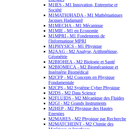
M1IES - M1 Innovation, Entreprise et
Société
M1MATHJHADA - M1 Mathématiques
Jacques Hadamard
M1MECHA - M1 Mécanique
M1MIE - M1 en Economie
M1MPRI - M1 Fondements de
l'Informatique MPRI
M1PHYSICS - M1 Physique
M2AAG - M2 Analyse, Arithmétique,
Géométrie
M2BIOHEA - M2 Biologie et Santé
M2BIOMECA - M2 Biomécanique et
Ingéniérie Biomédical
M2CFP - M2 Concepts en Physique
Fondamentale
M2CPS - M2 Système Cyber Physique
M2DS - M2 Data Science
M2FLUIDS - M2 Mécanique des Fluides
M2GI - M2 Grands Instruments
M2HEP - M2 Physique des Hautes
Energies
M2MARES - M2 Physique par Recherche
M2MATCHEINT - M2 Chimie des