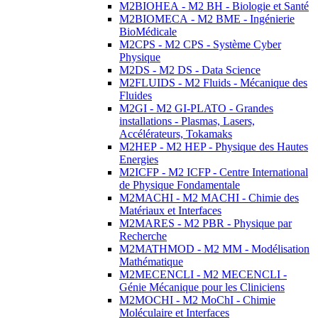
M2BIOHEA - M2 BH - Biologie et Santé
M2BIOMECA - M2 BME - Ingénierie
BioMédicale
M2CPS - M2 CPS - Système Cyber
Physique
M2DS - M2 DS - Data Science
M2FLUIDS - M2 Fluids - Mécanique des
Fluides
M2GI - M2 GI-PLATO - Grandes
installations - Plasmas, Lasers,
Accélérateurs, Tokamaks
M2HEP - M2 HEP - Physique des Hautes
Energies
M2ICFP - M2 ICFP - Centre International
de Physique Fondamentale
M2MACHI - M2 MACHI - Chimie des
Matériaux et Interfaces
M2MARES - M2 PBR - Physique par
Recherche
M2MATHMOD - M2 MM - Modélisation
Mathématique
M2MECENCLI - M2 MECENCLI -
Génie Mécanique pour les Cliniciens
M2MOCHI - M2 MoChI - Chimie
Moléculaire et Interfaces