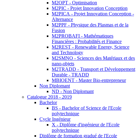
M2OPT - Optimisation
M2PIC - Projet Innovation Conception
M2PICA - Projet Innovation Conception -
Alternance
M2PPF - Physique des Plasmas et de la
Fusion
M2PROBAFI - Mathématiques
Financières : Probabilités et Finance
M2REST - Renewable Energy, Science
and Technology
M2SMNO - Sciences des Matériaux et des
nano-objets
M2TRADD - Transport et Développement
Durable - TRADD
MBIOENT - Master Bio-entrepreneur
Non Diplomant
ND - Non Diplomant
Catalogue 2018 - 2019
Bachelor
BS - Bachelor of Science de l'Ecole
polytechnique
Cycle Ingénieur
X - Diplôme d'ingénieur de l'Ecole
polytechnique
Diplôme de formation gradué de l'Ecole