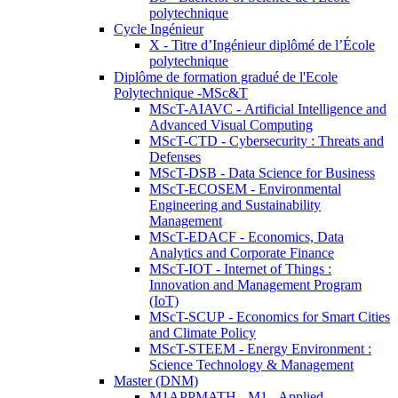
polytechnique
Cycle Ingénieur
X - Titre d’Ingénieur diplômé de l’École
polytechnique
Diplôme de formation gradué de l'Ecole
Polytechnique -MSc&T
MScT-AIAVC - Artificial Intelligence and
Advanced Visual Computing
MScT-CTD - Cybersecurity : Threats and
Defenses
MScT-DSB - Data Science for Business
MScT-ECOSEM - Environmental
Engineering and Sustainability
Management
MScT-EDACF - Economics, Data
Analytics and Corporate Finance
MScT-IOT - Internet of Things :
Innovation and Management Program
(IoT)
MScT-SCUP - Economics for Smart Cities
and Climate Policy
MScT-STEEM - Energy Environment :
Science Technology & Management
Master (DNM)
M1APPMATH - M1 - Applied