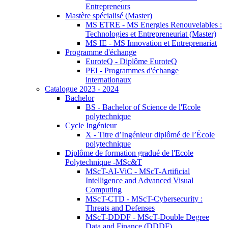
Entrepreneurs
Mastère spécialisé (Master)
MS ETRE - MS Energies Renouvelables :
Technologies et Entrepreneuriat (Master)
MS IE - MS Innovation et Entreprenariat
Programme d'échange
EuroteQ - Diplôme EuroteQ
PEI - Programmes d'échange
internationaux
Catalogue 2023 - 2024
Bachelor
BS - Bachelor of Science de l'Ecole
polytechnique
Cycle Ingénieur
X - Titre d’Ingénieur diplômé de l’École
polytechnique
Diplôme de formation gradué de l'Ecole
Polytechnique -MSc&T
MScT-AI-ViC - MScT-Artificial
Intelligence and Advanced Visual
Computing
MScT-CTD - MScT-Cybersecurity :
Threats and Defenses
MScT-DDDF - MScT-Double Degree
Data and Finance (DDDF)