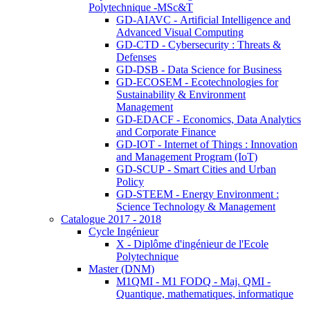
Polytechnique -MSc&T
GD-AIAVC - Artificial Intelligence and
Advanced Visual Computing
GD-CTD - Cybersecurity : Threats &
Defenses
GD-DSB - Data Science for Business
GD-ECOSEM - Ecotechnologies for
Sustainability & Environment
Management
GD-EDACF - Economics, Data Analytics
and Corporate Finance
GD-IOT - Internet of Things : Innovation
and Management Program (IoT)
GD-SCUP - Smart Cities and Urban
Policy
GD-STEEM - Energy Environment :
Science Technology & Management
Catalogue 2017 - 2018
Cycle Ingénieur
X - Diplôme d'ingénieur de l'Ecole
Polytechnique
Master (DNM)
M1QMI - M1 FODQ - Maj. QMI -
Quantique, mathematiques, informatique