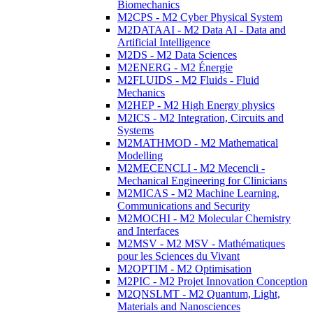
Biomechanics
M2CPS - M2 Cyber Physical System
M2DATAAI - M2 Data AI - Data and
Artificial Intelligence
M2DS - M2 Data Sciences
M2ENERG - M2 Énergie
M2FLUIDS - M2 Fluids - Fluid
Mechanics
M2HEP - M2 High Energy physics
M2ICS - M2 Integration, Circuits and
Systems
M2MATHMOD - M2 Mathematical
Modelling
M2MECENCLI - M2 Mecencli -
Mechanical Engineering for Clinicians
M2MICAS - M2 Machine Learning,
Communications and Security
M2MOCHI - M2 Molecular Chemistry
and Interfaces
M2MSV - M2 MSV - Mathématiques
pour les Sciences du Vivant
M2OPTIM - M2 Optimisation
M2PIC - M2 Projet Innovation Conception
M2QNSLMT - M2 Quantum, Light,
Materials and Nanosciences