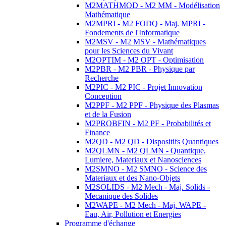
M2MATHMOD - M2 MM - Modélisation
Mathématique
M2MPRI - M2 FODQ - Maj. MPRI -
Fondements de l'Informatique
M2MSV - M2 MSV - Mathématiques
pour les Sciences du Vivant
M2OPTIM - M2 OPT - Optimisation
M2PBR - M2 PBR - Physique par
Recherche
M2PIC - M2 PIC - Projet Innovation
Conception
M2PPF - M2 PPF - Physique des Plasmas
et de la Fusion
M2PROBFIN - M2 PF - Probabilités et
Finance
M2QD - M2 QD - Dispositifs Quantiques
M2QLMN - M2 QLMN - Quantique,
Lumiere, Materiaux et Nanosciences
M2SMNO - M2 SMNO - Science des
Materiaux et des Nano-Objets
M2SOLIDS - M2 Mech - Maj. Solids -
Mecanique des Solides
M2WAPE - M2 Mech - Maj. WAPE -
Eau, Air, Pollution et Energies
Programme d'échange