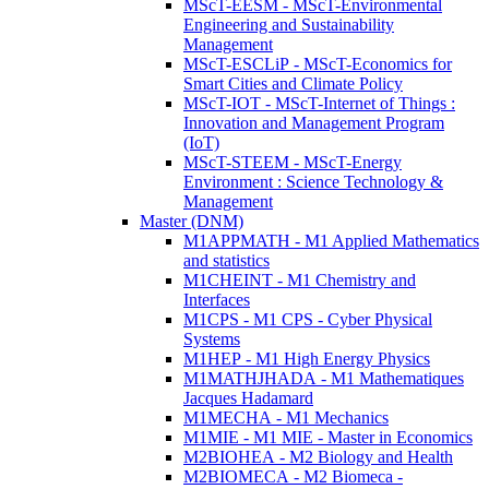
MScT-EESM - MScT-Environmental
Engineering and Sustainability
Management
MScT-ESCLiP - MScT-Economics for
Smart Cities and Climate Policy
MScT-IOT - MScT-Internet of Things :
Innovation and Management Program
(IoT)
MScT-STEEM - MScT-Energy
Environment : Science Technology &
Management
Master (DNM)
M1APPMATH - M1 Applied Mathematics
and statistics
M1CHEINT - M1 Chemistry and
Interfaces
M1CPS - M1 CPS - Cyber Physical
Systems
M1HEP - M1 High Energy Physics
M1MATHJHADA - M1 Mathematiques
Jacques Hadamard
M1MECHA - M1 Mechanics
M1MIE - M1 MIE - Master in Economics
M2BIOHEA - M2 Biology and Health
M2BIOMECA - M2 Biomeca -