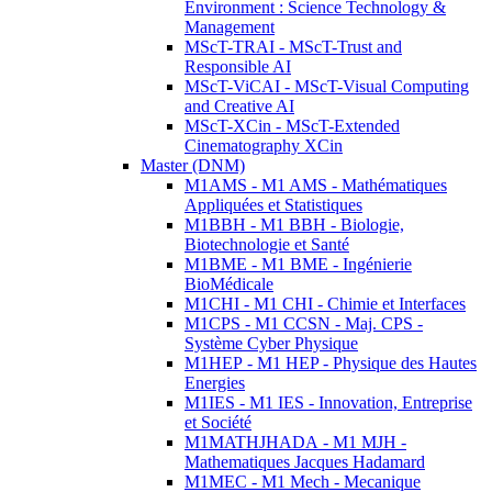
Environment : Science Technology &
Management
MScT-TRAI - MScT-Trust and
Responsible AI
MScT-ViCAI - MScT-Visual Computing
and Creative AI
MScT-XCin - MScT-Extended
Cinematography XCin
Master (DNM)
M1AMS - M1 AMS - Mathématiques
Appliquées et Statistiques
M1BBH - M1 BBH - Biologie,
Biotechnologie et Santé
M1BME - M1 BME - Ingénierie
BioMédicale
M1CHI - M1 CHI - Chimie et Interfaces
M1CPS - M1 CCSN - Maj. CPS -
Système Cyber Physique
M1HEP - M1 HEP - Physique des Hautes
Energies
M1IES - M1 IES - Innovation, Entreprise
et Société
M1MATHJHADA - M1 MJH -
Mathematiques Jacques Hadamard
M1MEC - M1 Mech - Mecanique