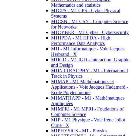
Mathematics and statistics
M1CPS - M1 CPS - Cyber Physical
Systems
M1CSN - M1 CSN - Computer Science
for Networks
M1CYBER - M1 Cyber - Cybersecurity
M1HPDA - M1 HPDA - High
Performance Data Analytics
M1I - M1 Informatique - Voie Jacques
Herbrand - X
M1IGD - M1 IGD - Interaction, Graphic
and Design
M1INTTRACPHY - M1 - International
Track in Physics
M1MAP - M1 Mathématiques et
Applications - Voie Jacques Hadamard -
École Polytechnique
M1MATHAPP - M1 - Mathématiques
Appliquées
M1MPRI - M1 MPRI - Foudations of
Computer Science
M1P - M1 Physique - Voie Irène Joliot
Curie - X
M1PHYSICS - M1 - Physics