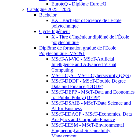
EuroteQ - Diplôme EuroteQ
Catalogue 2025 - 2026
Bachelor
BX - Bachelor of Science de l'Ecole
polytechnique
Cycle Ingénieur
X - Titre d’Ingénieur diplômé de l’École
polytechnique
Diplôme de formation gradué de l'Ecole
Polytechnique -MSc&T
MScT-AI-ViC - MScT-Artificial
Intelligence and Advanced Visual
Computing
MScT-CyS - MScT-Cybersecurity (CyS)
MScT-DDDF - MScT-Double Degree
Data and Finance (DDDF)
MScT-DEPP - MScT-Data and Economics
for Public Policy (DEPP)
MScT-DSAIB - MScT-Data Science and
AI for Business
MScT-EDACF - MScT-Economics, Data
Analytics and Corporate Finance
MScT-EESM - MScT-Environmental
Engineering and Sustainability
Management