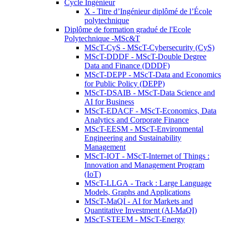
Cycle Ingénieur
X - Titre d’Ingénieur diplômé de l’École
polytechnique
Diplôme de formation gradué de l'Ecole
Polytechnique -MSc&T
MScT-CyS - MScT-Cybersecurity (CyS)
MScT-DDDF - MScT-Double Degree
Data and Finance (DDDF)
MScT-DEPP - MScT-Data and Economics
for Public Policy (DEPP)
MScT-DSAIB - MScT-Data Science and
AI for Business
MScT-EDACF - MScT-Economics, Data
Analytics and Corporate Finance
MScT-EESM - MScT-Environmental
Engineering and Sustainability
Management
MScT-IOT - MScT-Internet of Things :
Innovation and Management Program
(IoT)
MScT-LLGA - Track : Large Language
Models, Graphs and Applications
MScT-MaQI - AI for Markets and
Quantitative Investment (AI-MaQI)
MScT-STEEM - MScT-Energy