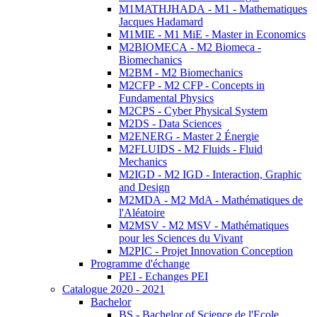
M1MATHJHADA - M1 - Mathematiques
Jacques Hadamard
M1MIE - M1 MiE - Master in Economics
M2BIOMECA - M2 Biomeca -
Biomechanics
M2BM - M2 Biomechanics
M2CFP - M2 CFP - Concepts in
Fundamental Physics
M2CPS - Cyber Physical System
M2DS - Data Sciences
M2ENERG - Master 2 Énergie
M2FLUIDS - M2 Fluids - Fluid
Mechanics
M2IGD - M2 IGD - Interaction, Graphic
and Design
M2MDA - M2 MdA - Mathématiques de
l'Aléatoire
M2MSV - M2 MSV - Mathématiques
pour les Sciences du Vivant
M2PIC - Projet Innovation Conception
Programme d'échange
PEI - Echanges PEI
Catalogue 2020 - 2021
Bachelor
BS - Bachelor of Science de l'Ecole