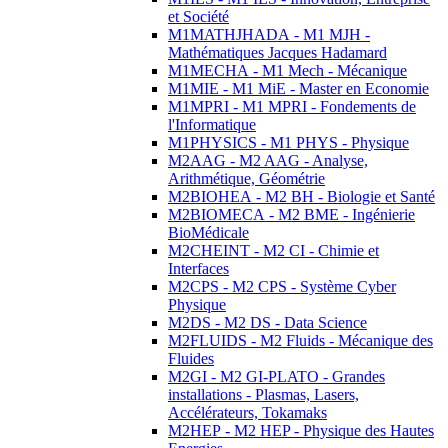
et Société
M1MATHJHADA - M1 MJH -
Mathématiques Jacques Hadamard
M1MECHA - M1 Mech - Mécanique
M1MIE - M1 MiE - Master en Economie
M1MPRI - M1 MPRI - Fondements de
l'Informatique
M1PHYSICS - M1 PHYS - Physique
M2AAG - M2 AAG - Analyse,
Arithmétique, Géométrie
M2BIOHEA - M2 BH - Biologie et Santé
M2BIOMECA - M2 BME - Ingénierie
BioMédicale
M2CHEINT - M2 CI - Chimie et
Interfaces
M2CPS - M2 CPS - Système Cyber
Physique
M2DS - M2 DS - Data Science
M2FLUIDS - M2 Fluids - Mécanique des
Fluides
M2GI - M2 GI-PLATO - Grandes
installations - Plasmas, Lasers,
Accélérateurs, Tokamaks
M2HEP - M2 HEP - Physique des Hautes