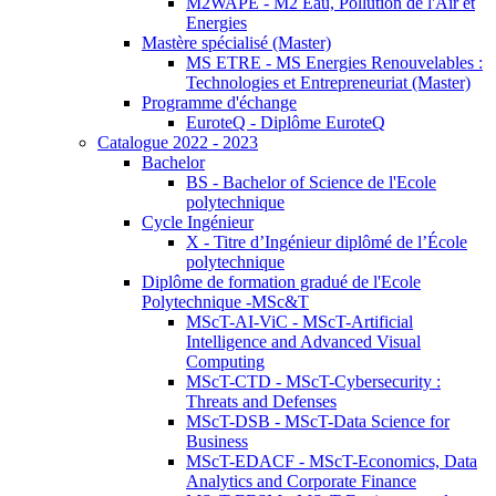
M2WAPE - M2 Eau, Pollution de l'Air et
Energies
Mastère spécialisé (Master)
MS ETRE - MS Energies Renouvelables :
Technologies et Entrepreneuriat (Master)
Programme d'échange
EuroteQ - Diplôme EuroteQ
Catalogue 2022 - 2023
Bachelor
BS - Bachelor of Science de l'Ecole
polytechnique
Cycle Ingénieur
X - Titre d’Ingénieur diplômé de l’École
polytechnique
Diplôme de formation gradué de l'Ecole
Polytechnique -MSc&T
MScT-AI-ViC - MScT-Artificial
Intelligence and Advanced Visual
Computing
MScT-CTD - MScT-Cybersecurity :
Threats and Defenses
MScT-DSB - MScT-Data Science for
Business
MScT-EDACF - MScT-Economics, Data
Analytics and Corporate Finance