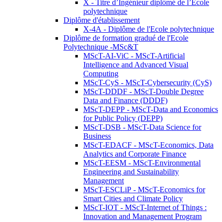
X - Titre d’Ingénieur diplômé de l’École
polytechnique
Diplôme d'établissement
X-4A - Diplôme de l'Ecole polytechnique
Diplôme de formation gradué de l'Ecole
Polytechnique -MSc&T
MScT-AI-ViC - MScT-Artificial
Intelligence and Advanced Visual
Computing
MScT-CyS - MScT-Cybersecurity (CyS)
MScT-DDDF - MScT-Double Degree
Data and Finance (DDDF)
MScT-DEPP - MScT-Data and Economics
for Public Policy (DEPP)
MScT-DSB - MScT-Data Science for
Business
MScT-EDACF - MScT-Economics, Data
Analytics and Corporate Finance
MScT-EESM - MScT-Environmental
Engineering and Sustainability
Management
MScT-ESCLiP - MScT-Economics for
Smart Cities and Climate Policy
MScT-IOT - MScT-Internet of Things :
Innovation and Management Program