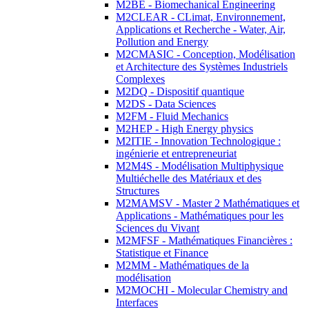
M2BE - Biomechanical Engineering
M2CLEAR - CLimat, Environnement,
Applications et Recherche - Water, Air,
Pollution and Energy
M2CMASIC - Conception, Modélisation
et Architecture des Systèmes Industriels
Complexes
M2DQ - Dispositif quantique
M2DS - Data Sciences
M2FM - Fluid Mechanics
M2HEP - High Energy physics
M2ITIE - Innovation Technologique :
ingénierie et entrepreneuriat
M2M4S - Modélisation Multiphysique
Multiéchelle des Matériaux et des
Structures
M2MAMSV - Master 2 Mathématiques et
Applications - Mathématiques pour les
Sciences du Vivant
M2MFSF - Mathématiques Financières :
Statistique et Finance
M2MM - Mathématiques de la
modélisation
M2MOCHI - Molecular Chemistry and
Interfaces