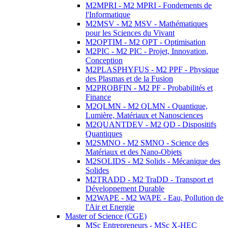
M2MPRI - M2 MPRI - Fondements de
l'Informatique
M2MSV - M2 MSV - Mathématiques
pour les Sciences du Vivant
M2OPTIM - M2 OPT - Optimisation
M2PIC - M2 PIC - Projet, Innovation,
Conception
M2PLASPHYFUS - M2 PPF - Physique
des Plasmas et de la Fusion
M2PROBFIN - M2 PF - Probabilités et
Finance
M2QLMN - M2 QLMN - Quantique,
Lumière, Matériaux et Nanosciences
M2QUANTDEV - M2 QD - Dispositifs
Quantiques
M2SMNO - M2 SMNO - Science des
Matériaux et des Nano-Objets
M2SOLIDS - M2 Solids - Mécanique des
Solides
M2TRADD - M2 TraDD - Transport et
Développement Durable
M2WAPE - M2 WAPE - Eau, Pollution de
l'Air et Energie
Master of Science (CGE)
MSc Entrepreneurs - MSc X-HEC