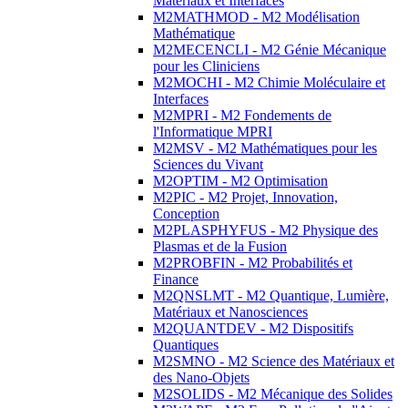
Matériaux et Interfaces
M2MATHMOD - M2 Modélisation
Mathématique
M2MECENCLI - M2 Génie Mécanique
pour les Cliniciens
M2MOCHI - M2 Chimie Moléculaire et
Interfaces
M2MPRI - M2 Fondements de
l'Informatique MPRI
M2MSV - M2 Mathématiques pour les
Sciences du Vivant
M2OPTIM - M2 Optimisation
M2PIC - M2 Projet, Innovation,
Conception
M2PLASPHYFUS - M2 Physique des
Plasmas et de la Fusion
M2PROBFIN - M2 Probabilités et
Finance
M2QNSLMT - M2 Quantique, Lumière,
Matériaux et Nanosciences
M2QUANTDEV - M2 Dispositifs
Quantiques
M2SMNO - M2 Science des Matériaux et
des Nano-Objets
M2SOLIDS - M2 Mécanique des Solides