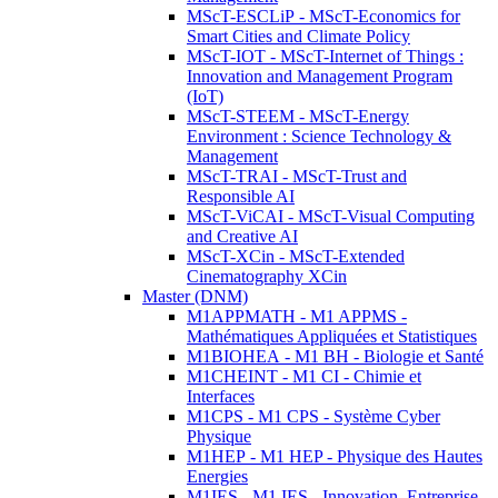
MScT-ESCLiP - MScT-Economics for
Smart Cities and Climate Policy
MScT-IOT - MScT-Internet of Things :
Innovation and Management Program
(IoT)
MScT-STEEM - MScT-Energy
Environment : Science Technology &
Management
MScT-TRAI - MScT-Trust and
Responsible AI
MScT-ViCAI - MScT-Visual Computing
and Creative AI
MScT-XCin - MScT-Extended
Cinematography XCin
Master (DNM)
M1APPMATH - M1 APPMS -
Mathématiques Appliquées et Statistiques
M1BIOHEA - M1 BH - Biologie et Santé
M1CHEINT - M1 CI - Chimie et
Interfaces
M1CPS - M1 CPS - Système Cyber
Physique
M1HEP - M1 HEP - Physique des Hautes
Energies
M1IES - M1 IES - Innovation, Entreprise