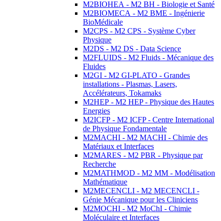
M2BIOHEA - M2 BH - Biologie et Santé
M2BIOMECA - M2 BME - Ingénierie
BioMédicale
M2CPS - M2 CPS - Système Cyber
Physique
M2DS - M2 DS - Data Science
M2FLUIDS - M2 Fluids - Mécanique des
Fluides
M2GI - M2 GI-PLATO - Grandes
installations - Plasmas, Lasers,
Accélérateurs, Tokamaks
M2HEP - M2 HEP - Physique des Hautes
Energies
M2ICFP - M2 ICFP - Centre International
de Physique Fondamentale
M2MACHI - M2 MACHI - Chimie des
Matériaux et Interfaces
M2MARES - M2 PBR - Physique par
Recherche
M2MATHMOD - M2 MM - Modélisation
Mathématique
M2MECENCLI - M2 MECENCLI -
Génie Mécanique pour les Cliniciens
M2MOCHI - M2 MoChI - Chimie
Moléculaire et Interfaces