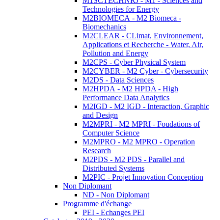
M1SCTECHNRJ - M1 - Sciences and
Technologies for Energy
M2BIOMECA - M2 Biomeca -
Biomechanics
M2CLEAR - CLimat, Environnement,
Applications et Recherche - Water, Air,
Pollution and Energy
M2CPS - Cyber Physical System
M2CYBER - M2 Cyber - Cybersecurity
M2DS - Data Sciences
M2HPDA - M2 HPDA - High
Performance Data Analytics
M2IGD - M2 IGD - Interaction, Graphic
and Design
M2MPRI - M2 MPRI - Foudations of
Computer Science
M2MPRO - M2 MPRO - Operation
Research
M2PDS - M2 PDS - Parallel and
Distributed Systems
M2PIC - Projet Innovation Conception
Non Diplomant
ND - Non Diplomant
Programme d'échange
PEI - Echanges PEI