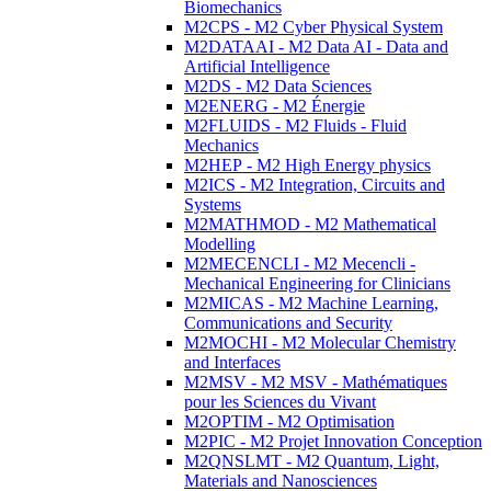
Biomechanics
M2CPS - M2 Cyber Physical System
M2DATAAI - M2 Data AI - Data and
Artificial Intelligence
M2DS - M2 Data Sciences
M2ENERG - M2 Énergie
M2FLUIDS - M2 Fluids - Fluid
Mechanics
M2HEP - M2 High Energy physics
M2ICS - M2 Integration, Circuits and
Systems
M2MATHMOD - M2 Mathematical
Modelling
M2MECENCLI - M2 Mecencli -
Mechanical Engineering for Clinicians
M2MICAS - M2 Machine Learning,
Communications and Security
M2MOCHI - M2 Molecular Chemistry
and Interfaces
M2MSV - M2 MSV - Mathématiques
pour les Sciences du Vivant
M2OPTIM - M2 Optimisation
M2PIC - M2 Projet Innovation Conception
M2QNSLMT - M2 Quantum, Light,
Materials and Nanosciences