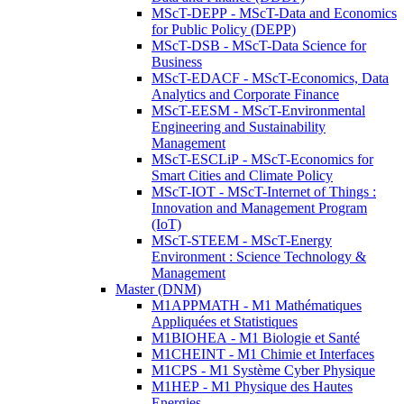
MScT-DEPP - MScT-Data and Economics
for Public Policy (DEPP)
MScT-DSB - MScT-Data Science for
Business
MScT-EDACF - MScT-Economics, Data
Analytics and Corporate Finance
MScT-EESM - MScT-Environmental
Engineering and Sustainability
Management
MScT-ESCLiP - MScT-Economics for
Smart Cities and Climate Policy
MScT-IOT - MScT-Internet of Things :
Innovation and Management Program
(IoT)
MScT-STEEM - MScT-Energy
Environment : Science Technology &
Management
Master (DNM)
M1APPMATH - M1 Mathématiques
Appliquées et Statistiques
M1BIOHEA - M1 Biologie et Santé
M1CHEINT - M1 Chimie et Interfaces
M1CPS - M1 Système Cyber Physique
M1HEP - M1 Physique des Hautes
Energies