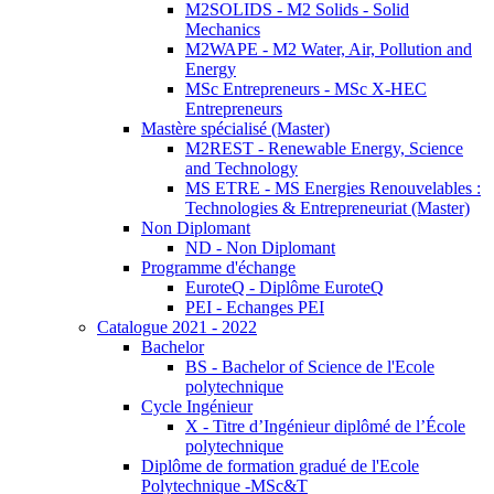
M2SOLIDS - M2 Solids - Solid
Mechanics
M2WAPE - M2 Water, Air, Pollution and
Energy
MSc Entrepreneurs - MSc X-HEC
Entrepreneurs
Mastère spécialisé (Master)
M2REST - Renewable Energy, Science
and Technology
MS ETRE - MS Energies Renouvelables :
Technologies & Entrepreneuriat (Master)
Non Diplomant
ND - Non Diplomant
Programme d'échange
EuroteQ - Diplôme EuroteQ
PEI - Echanges PEI
Catalogue 2021 - 2022
Bachelor
BS - Bachelor of Science de l'Ecole
polytechnique
Cycle Ingénieur
X - Titre d’Ingénieur diplômé de l’École
polytechnique
Diplôme de formation gradué de l'Ecole
Polytechnique -MSc&T