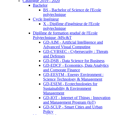
Catalogue 2019 - 2020
Bachelor
BS - Bachelor of Science de l'Ecole
polytechnique
Cycle Ingénieur
X - Diplôme d'ingénieur de l'Ecole
polytechnique
Diplôme de formation gradué de l'Ecole
Polytechnique -MSc&T
GD-AIM - Artificial Intelligence and
Advanced Visual Computing
GD-CYBSEC - Cybersecurity : Threats
and Defenses
GD-DSB - Data Science for Business
GD-EDCF - Economics, Data Analytics
and Corporate Finance
GD-EESTM - Energy Environment :
Science Technology & Management
GD-ESEM - Ecotechnologies for
Sustainability & Environment
Management
GD-IOT - Internet of Things : Innovation
and Management Program (IoT)
GD-SCUP - Smart Cities and Urban
Policy