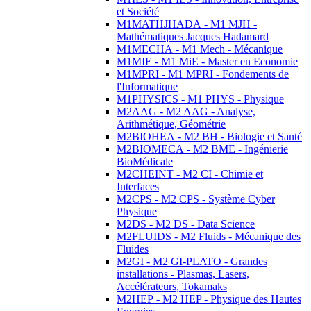
et Société
M1MATHJHADA - M1 MJH -
Mathématiques Jacques Hadamard
M1MECHA - M1 Mech - Mécanique
M1MIE - M1 MiE - Master en Economie
M1MPRI - M1 MPRI - Fondements de
l'Informatique
M1PHYSICS - M1 PHYS - Physique
M2AAG - M2 AAG - Analyse,
Arithmétique, Géométrie
M2BIOHEA - M2 BH - Biologie et Santé
M2BIOMECA - M2 BME - Ingénierie
BioMédicale
M2CHEINT - M2 CI - Chimie et
Interfaces
M2CPS - M2 CPS - Système Cyber
Physique
M2DS - M2 DS - Data Science
M2FLUIDS - M2 Fluids - Mécanique des
Fluides
M2GI - M2 GI-PLATO - Grandes
installations - Plasmas, Lasers,
Accélérateurs, Tokamaks
M2HEP - M2 HEP - Physique des Hautes