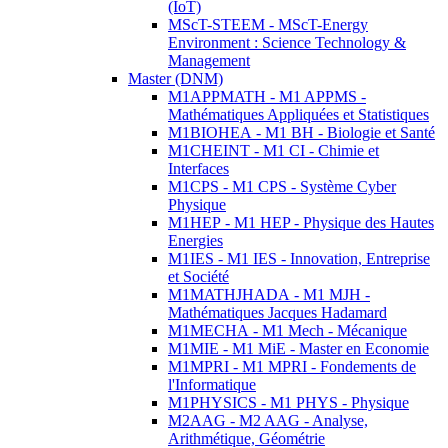
(IoT)
MScT-STEEM - MScT-Energy
Environment : Science Technology &
Management
Master (DNM)
M1APPMATH - M1 APPMS -
Mathématiques Appliquées et Statistiques
M1BIOHEA - M1 BH - Biologie et Santé
M1CHEINT - M1 CI - Chimie et
Interfaces
M1CPS - M1 CPS - Système Cyber
Physique
M1HEP - M1 HEP - Physique des Hautes
Energies
M1IES - M1 IES - Innovation, Entreprise
et Société
M1MATHJHADA - M1 MJH -
Mathématiques Jacques Hadamard
M1MECHA - M1 Mech - Mécanique
M1MIE - M1 MiE - Master en Economie
M1MPRI - M1 MPRI - Fondements de
l'Informatique
M1PHYSICS - M1 PHYS - Physique
M2AAG - M2 AAG - Analyse,
Arithmétique, Géométrie