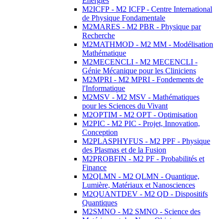
Energies
M2ICFP - M2 ICFP - Centre International
de Physique Fondamentale
M2MARES - M2 PBR - Physique par
Recherche
M2MATHMOD - M2 MM - Modélisation
Mathématique
M2MECENCLI - M2 MECENCLI -
Génie Mécanique pour les Cliniciens
M2MPRI - M2 MPRI - Fondements de
l'Informatique
M2MSV - M2 MSV - Mathématiques
pour les Sciences du Vivant
M2OPTIM - M2 OPT - Optimisation
M2PIC - M2 PIC - Projet, Innovation,
Conception
M2PLASPHYFUS - M2 PPF - Physique
des Plasmas et de la Fusion
M2PROBFIN - M2 PF - Probabilités et
Finance
M2QLMN - M2 QLMN - Quantique,
Lumière, Matériaux et Nanosciences
M2QUANTDEV - M2 QD - Dispositifs
Quantiques
M2SMNO - M2 SMNO - Science des