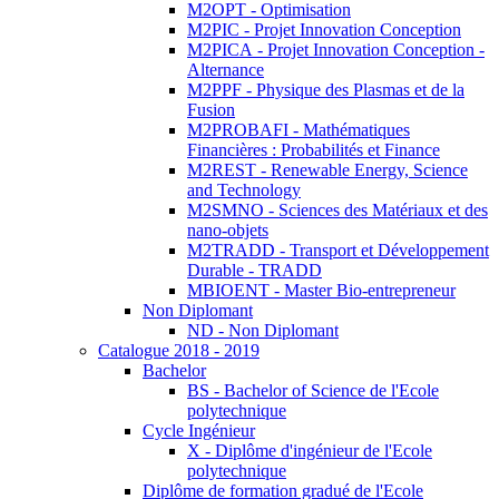
M2OPT - Optimisation
M2PIC - Projet Innovation Conception
M2PICA - Projet Innovation Conception -
Alternance
M2PPF - Physique des Plasmas et de la
Fusion
M2PROBAFI - Mathématiques
Financières : Probabilités et Finance
M2REST - Renewable Energy, Science
and Technology
M2SMNO - Sciences des Matériaux et des
nano-objets
M2TRADD - Transport et Développement
Durable - TRADD
MBIOENT - Master Bio-entrepreneur
Non Diplomant
ND - Non Diplomant
Catalogue 2018 - 2019
Bachelor
BS - Bachelor of Science de l'Ecole
polytechnique
Cycle Ingénieur
X - Diplôme d'ingénieur de l'Ecole
polytechnique
Diplôme de formation gradué de l'Ecole