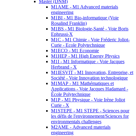
Master (DNM)
M1AME - M1 Advanced materials
engineering
M1BI - M1 Bio-informatique (Voie
Rosalind Franklin)
M1BS - M1 Biologie-Santé - Voie Boris
Ephrussi-X
M1C - M1 Chimie - Voie Fréderic Joliot-
Curie - Ecole Polytechnique
M1ECO - M1 Economie
M1HEP - M1 High Energy Physics
M1I - M1 Informatique - Voie Jacques
Herbrand - X
M1IESVIT - M1 Innovation, Entreprise, et
Société - Voie Innovation technologique
M1MAP - M1 Mathématiques et
Applications - Voie Jacques Hadamard -
École Polytechnique
M1P - M1 Physique - Voie Irène Joliot
Curie - X
M1STEPE - M1 STEPE - Sciences pour
les défis de l'environnement/Sciences for
environmentals challenges
M2AME - Advanced materials
engineering