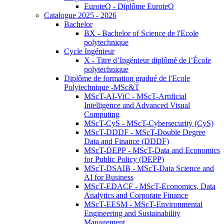
EuroteQ - Diplôme EuroteQ
Catalogue 2025 - 2026
Bachelor
BX - Bachelor of Science de l'Ecole
polytechnique
Cycle Ingénieur
X - Titre d’Ingénieur diplômé de l’École
polytechnique
Diplôme de formation gradué de l'Ecole
Polytechnique -MSc&T
MScT-AI-ViC - MScT-Artificial
Intelligence and Advanced Visual
Computing
MScT-CyS - MScT-Cybersecurity (CyS)
MScT-DDDF - MScT-Double Degree
Data and Finance (DDDF)
MScT-DEPP - MScT-Data and Economics
for Public Policy (DEPP)
MScT-DSAIB - MScT-Data Science and
AI for Business
MScT-EDACF - MScT-Economics, Data
Analytics and Corporate Finance
MScT-EESM - MScT-Environmental
Engineering and Sustainability
Management