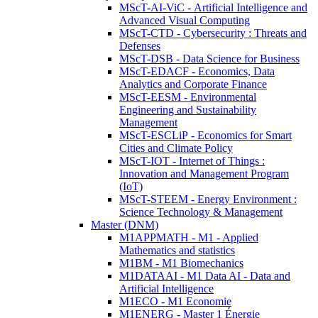
MScT-AI-ViC - Artificial Intelligence and
Advanced Visual Computing
MScT-CTD - Cybersecurity : Threats and
Defenses
MScT-DSB - Data Science for Business
MScT-EDACF - Economics, Data
Analytics and Corporate Finance
MScT-EESM - Environmental
Engineering and Sustainability
Management
MScT-ESCLiP - Economics for Smart
Cities and Climate Policy
MScT-IOT - Internet of Things :
Innovation and Management Program
(IoT)
MScT-STEEM - Energy Environment :
Science Technology & Management
Master (DNM)
M1APPMATH - M1 - Applied
Mathematics and statistics
M1BM - M1 Biomechanics
M1DATAAI - M1 Data AI - Data and
Artificial Intelligence
M1ECO - M1 Economie
M1ENERG - Master 1 Énergie