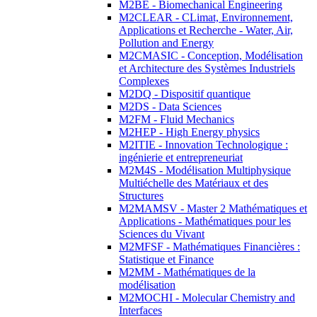
M2BE - Biomechanical Engineering
M2CLEAR - CLimat, Environnement,
Applications et Recherche - Water, Air,
Pollution and Energy
M2CMASIC - Conception, Modélisation
et Architecture des Systèmes Industriels
Complexes
M2DQ - Dispositif quantique
M2DS - Data Sciences
M2FM - Fluid Mechanics
M2HEP - High Energy physics
M2ITIE - Innovation Technologique :
ingénierie et entrepreneuriat
M2M4S - Modélisation Multiphysique
Multiéchelle des Matériaux et des
Structures
M2MAMSV - Master 2 Mathématiques et
Applications - Mathématiques pour les
Sciences du Vivant
M2MFSF - Mathématiques Financières :
Statistique et Finance
M2MM - Mathématiques de la
modélisation
M2MOCHI - Molecular Chemistry and
Interfaces