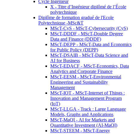
Cycle Ingénieur
X - Titre d’Ingénieur diplômé de l’École
polytechnique
Diplôme de formation gradué de l'Ecole
Polytechnique -MSc&T
MScT-CyS - MScT-Cybersecurity (CyS)
MScT-DDDF - MScT-Double Degree
Data and Finance (DDDF)
MScT-DEPP - MScT-Data and Economics
for Public Policy (DEPP)
MScT-DSAIB - MScT-Data Science and
AI for Business
MScT-EDACF - MScT-Economics, Data
Analytics and Corporate Finance
MScT-EESM - MScT-Environmental
Engineering and Sustainability
Management
MScT-IOT - MScT-Internet of Things :
Innovation and Management Program
(IoT)
MScT-LLGA - Track : Large Language
Models, Graphs and Applications
MScT-MaQI - AI for Markets and
Quantitative Investment (AI-MaQI)
MScT-STEEM - MScT-Energy