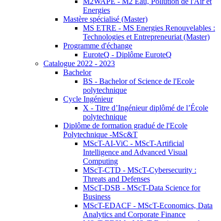
M2WAPE - M2 Eau, Pollution de l'Air et
Energies
Mastère spécialisé (Master)
MS ETRE - MS Energies Renouvelables :
Technologies et Entrepreneuriat (Master)
Programme d'échange
EuroteQ - Diplôme EuroteQ
Catalogue 2022 - 2023
Bachelor
BS - Bachelor of Science de l'Ecole
polytechnique
Cycle Ingénieur
X - Titre d’Ingénieur diplômé de l’École
polytechnique
Diplôme de formation gradué de l'Ecole
Polytechnique -MSc&T
MScT-AI-ViC - MScT-Artificial
Intelligence and Advanced Visual
Computing
MScT-CTD - MScT-Cybersecurity :
Threats and Defenses
MScT-DSB - MScT-Data Science for
Business
MScT-EDACF - MScT-Economics, Data
Analytics and Corporate Finance