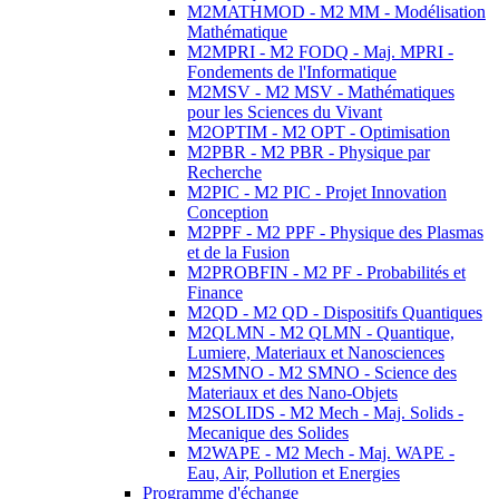
M2MATHMOD - M2 MM - Modélisation
Mathématique
M2MPRI - M2 FODQ - Maj. MPRI -
Fondements de l'Informatique
M2MSV - M2 MSV - Mathématiques
pour les Sciences du Vivant
M2OPTIM - M2 OPT - Optimisation
M2PBR - M2 PBR - Physique par
Recherche
M2PIC - M2 PIC - Projet Innovation
Conception
M2PPF - M2 PPF - Physique des Plasmas
et de la Fusion
M2PROBFIN - M2 PF - Probabilités et
Finance
M2QD - M2 QD - Dispositifs Quantiques
M2QLMN - M2 QLMN - Quantique,
Lumiere, Materiaux et Nanosciences
M2SMNO - M2 SMNO - Science des
Materiaux et des Nano-Objets
M2SOLIDS - M2 Mech - Maj. Solids -
Mecanique des Solides
M2WAPE - M2 Mech - Maj. WAPE -
Eau, Air, Pollution et Energies
Programme d'échange