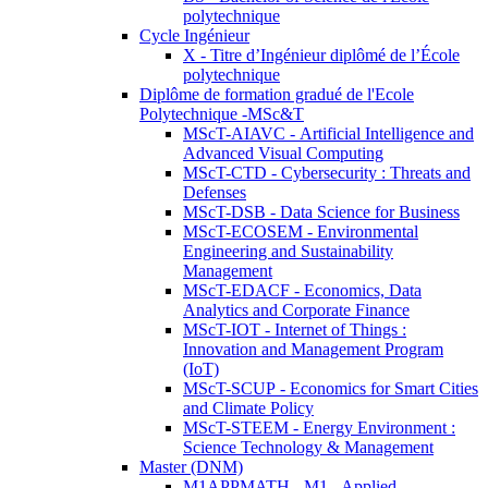
polytechnique
Cycle Ingénieur
X - Titre d’Ingénieur diplômé de l’École
polytechnique
Diplôme de formation gradué de l'Ecole
Polytechnique -MSc&T
MScT-AIAVC - Artificial Intelligence and
Advanced Visual Computing
MScT-CTD - Cybersecurity : Threats and
Defenses
MScT-DSB - Data Science for Business
MScT-ECOSEM - Environmental
Engineering and Sustainability
Management
MScT-EDACF - Economics, Data
Analytics and Corporate Finance
MScT-IOT - Internet of Things :
Innovation and Management Program
(IoT)
MScT-SCUP - Economics for Smart Cities
and Climate Policy
MScT-STEEM - Energy Environment :
Science Technology & Management
Master (DNM)
M1APPMATH - M1 - Applied