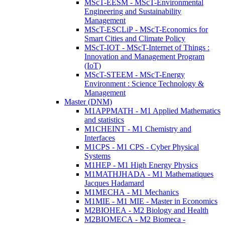
MScT-EESM - MScT-Environmental
Engineering and Sustainability
Management
MScT-ESCLiP - MScT-Economics for
Smart Cities and Climate Policy
MScT-IOT - MScT-Internet of Things :
Innovation and Management Program
(IoT)
MScT-STEEM - MScT-Energy
Environment : Science Technology &
Management
Master (DNM)
M1APPMATH - M1 Applied Mathematics
and statistics
M1CHEINT - M1 Chemistry and
Interfaces
M1CPS - M1 CPS - Cyber Physical
Systems
M1HEP - M1 High Energy Physics
M1MATHJHADA - M1 Mathematiques
Jacques Hadamard
M1MECHA - M1 Mechanics
M1MIE - M1 MIE - Master in Economics
M2BIOHEA - M2 Biology and Health
M2BIOMECA - M2 Biomeca -