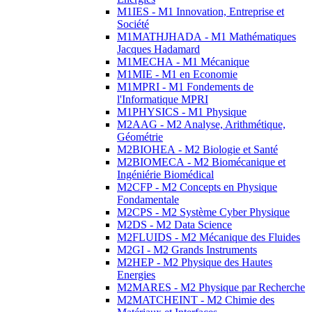
M1IES - M1 Innovation, Entreprise et
Société
M1MATHJHADA - M1 Mathématiques
Jacques Hadamard
M1MECHA - M1 Mécanique
M1MIE - M1 en Economie
M1MPRI - M1 Fondements de
l'Informatique MPRI
M1PHYSICS - M1 Physique
M2AAG - M2 Analyse, Arithmétique,
Géométrie
M2BIOHEA - M2 Biologie et Santé
M2BIOMECA - M2 Biomécanique et
Ingéniérie Biomédical
M2CFP - M2 Concepts en Physique
Fondamentale
M2CPS - M2 Système Cyber Physique
M2DS - M2 Data Science
M2FLUIDS - M2 Mécanique des Fluides
M2GI - M2 Grands Instruments
M2HEP - M2 Physique des Hautes
Energies
M2MARES - M2 Physique par Recherche
M2MATCHEINT - M2 Chimie des