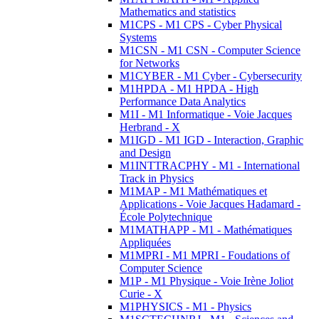
Mathematics and statistics
M1CPS - M1 CPS - Cyber Physical
Systems
M1CSN - M1 CSN - Computer Science
for Networks
M1CYBER - M1 Cyber - Cybersecurity
M1HPDA - M1 HPDA - High
Performance Data Analytics
M1I - M1 Informatique - Voie Jacques
Herbrand - X
M1IGD - M1 IGD - Interaction, Graphic
and Design
M1INTTRACPHY - M1 - International
Track in Physics
M1MAP - M1 Mathématiques et
Applications - Voie Jacques Hadamard -
École Polytechnique
M1MATHAPP - M1 - Mathématiques
Appliquées
M1MPRI - M1 MPRI - Foudations of
Computer Science
M1P - M1 Physique - Voie Irène Joliot
Curie - X
M1PHYSICS - M1 - Physics