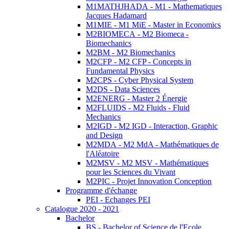
M1MATHJHADA - M1 - Mathematiques
Jacques Hadamard
M1MIE - M1 MiE - Master in Economics
M2BIOMECA - M2 Biomeca -
Biomechanics
M2BM - M2 Biomechanics
M2CFP - M2 CFP - Concepts in
Fundamental Physics
M2CPS - Cyber Physical System
M2DS - Data Sciences
M2ENERG - Master 2 Énergie
M2FLUIDS - M2 Fluids - Fluid
Mechanics
M2IGD - M2 IGD - Interaction, Graphic
and Design
M2MDA - M2 MdA - Mathématiques de
l'Aléatoire
M2MSV - M2 MSV - Mathématiques
pour les Sciences du Vivant
M2PIC - Projet Innovation Conception
Programme d'échange
PEI - Echanges PEI
Catalogue 2020 - 2021
Bachelor
BS - Bachelor of Science de l'Ecole