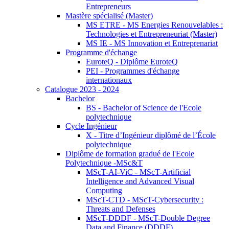
Entrepreneurs
Mastère spécialisé (Master)
MS ETRE - MS Energies Renouvelables :
Technologies et Entrepreneuriat (Master)
MS IE - MS Innovation et Entreprenariat
Programme d'échange
EuroteQ - Diplôme EuroteQ
PEI - Programmes d'échange
internationaux
Catalogue 2023 - 2024
Bachelor
BS - Bachelor of Science de l'Ecole
polytechnique
Cycle Ingénieur
X - Titre d’Ingénieur diplômé de l’École
polytechnique
Diplôme de formation gradué de l'Ecole
Polytechnique -MSc&T
MScT-AI-ViC - MScT-Artificial
Intelligence and Advanced Visual
Computing
MScT-CTD - MScT-Cybersecurity :
Threats and Defenses
MScT-DDDF - MScT-Double Degree
Data and Finance (DDDF)