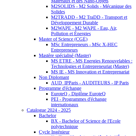
Matériaux et des Nano-Objets
M2SOLIDS - M2 Solids - Mécanique des
Solides
M2TRADD - M2 TraDD - Transport et
Développement Durable
M2WAPE - M2 WAPE - Eau, Air,
Pollution et Énergies
Master of Science (CGE)
MSc Entrepreneurs - MSc X-HEC
Entrepreneurs
Mastère spécialisé (Master)
MS ETRE - MS Energies Renouvelables :
Technologies et Entrepreneuriat (Master)
MS IE - MS Innovation et Entreprenariat
Non Diplomant
AUD_IPParis - AUDITEURS - IP Paris
Programme d'échange
EuroteQ - Diplôme EuroteQ
PEI - Programmes d'échange
internationaux
Catalogue 2024 - 2025
Bachelor
BX - Bachelor of Science de l'Ecole
polytechnique
Cycle Ingénieur