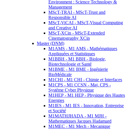
Environment : Science Technology &
Management
MScT-TRAI - MScT-Trust and
Responsible AI
MScT-ViCAI - MScT-Visual Computing
and Creative AI
MScT-XCin - MScT-Extended
Cinematography XCin
Master (DNM)
M1AMS - M1 AMS - Mathématiques
Appliquées et Statistiques
M1BBH - M1 BBH - Biologie,
Biotechnologie et Santé
M1BME - M1 BME - Ingénierie
BioMédicale
M1CHI - M1 CHI - Chimie et Interfaces
M1CPS - M1 CCSN - Maj. CPS -
Système Cyber Physique
M1HEP - M1 HEP - Physique des Hautes
Energies
M1IES - M1 IES - Innovation, Entreprise
et Société
M1MATHJHADA - M1 MJH -
Mathematiques Jacques Hadamard
M1MEC - M1 Mech - Mecanique