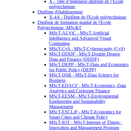
X - Titre d’Ingénieur diplômé de l’École
polytechnique
Diplôme d'établissement
X-4A - Diplôme de l'Ecole polytechnique
Diplôme de formation gradué de l'Ecole
Polytechnique -MSc&T
MScT-AI-ViC - MScT-Artificial
Intelligence and Advanced Visual
Computing
MScT-CyS - MScT-Cybersecurity (CyS)
MScT-DDDF - MScT-Double Degree
Data and Finance (DDDF)
MScT-DEPP - MScT-Data and Economics
for Public Policy (DEPP)
MScT-DSB - MScT-Data Science for
Business
MScT-EDACF - MScT-Economics, Data
Analytics and Corporate Finance
MScT-EESM - MScT-Environmental
Engineering and Sustainability
Management
MScT-ESCLiP - MScT-Economics for
Smart Cities and Climate Policy
MScT-IOT - MScT-Internet of Things :
Innovation and Management Program