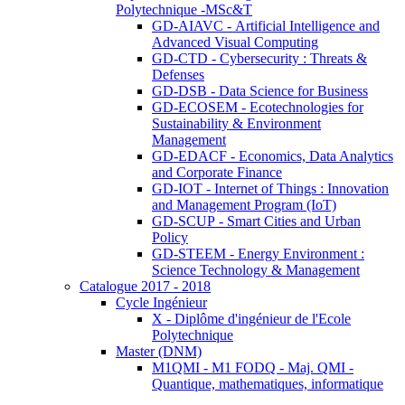
Polytechnique -MSc&T
GD-AIAVC - Artificial Intelligence and
Advanced Visual Computing
GD-CTD - Cybersecurity : Threats &
Defenses
GD-DSB - Data Science for Business
GD-ECOSEM - Ecotechnologies for
Sustainability & Environment
Management
GD-EDACF - Economics, Data Analytics
and Corporate Finance
GD-IOT - Internet of Things : Innovation
and Management Program (IoT)
GD-SCUP - Smart Cities and Urban
Policy
GD-STEEM - Energy Environment :
Science Technology & Management
Catalogue 2017 - 2018
Cycle Ingénieur
X - Diplôme d'ingénieur de l'Ecole
Polytechnique
Master (DNM)
M1QMI - M1 FODQ - Maj. QMI -
Quantique, mathematiques, informatique