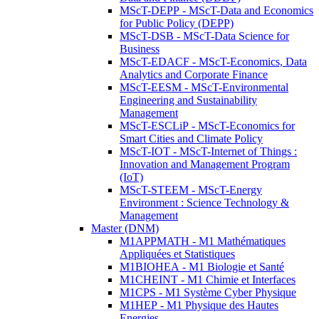
MScT-DEPP - MScT-Data and Economics
for Public Policy (DEPP)
MScT-DSB - MScT-Data Science for
Business
MScT-EDACF - MScT-Economics, Data
Analytics and Corporate Finance
MScT-EESM - MScT-Environmental
Engineering and Sustainability
Management
MScT-ESCLiP - MScT-Economics for
Smart Cities and Climate Policy
MScT-IOT - MScT-Internet of Things :
Innovation and Management Program
(IoT)
MScT-STEEM - MScT-Energy
Environment : Science Technology &
Management
Master (DNM)
M1APPMATH - M1 Mathématiques
Appliquées et Statistiques
M1BIOHEA - M1 Biologie et Santé
M1CHEINT - M1 Chimie et Interfaces
M1CPS - M1 Système Cyber Physique
M1HEP - M1 Physique des Hautes
Energies