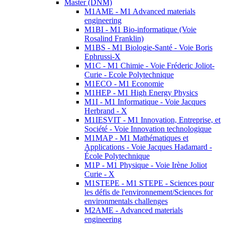
Master (DNM)
M1AME - M1 Advanced materials
engineering
M1BI - M1 Bio-informatique (Voie
Rosalind Franklin)
M1BS - M1 Biologie-Santé - Voie Boris
Ephrussi-X
M1C - M1 Chimie - Voie Fréderic Joliot-
Curie - Ecole Polytechnique
M1ECO - M1 Economie
M1HEP - M1 High Energy Physics
M1I - M1 Informatique - Voie Jacques
Herbrand - X
M1IESVIT - M1 Innovation, Entreprise, et
Société - Voie Innovation technologique
M1MAP - M1 Mathématiques et
Applications - Voie Jacques Hadamard -
École Polytechnique
M1P - M1 Physique - Voie Irène Joliot
Curie - X
M1STEPE - M1 STEPE - Sciences pour
les défis de l'environnement/Sciences for
environmentals challenges
M2AME - Advanced materials
engineering