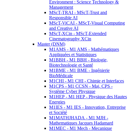
Environment : Science Technology &
Management
MScT-TRAI - MScT-Trust and
Responsible AI
MScT-ViCAI - MScT-Visual Computing
and Creative AI
MScT-XCin - MScT-Extended
Cinematography XCin
Master (DNM)
M1AMS - M1 AMS - Mathématiques
Appliquées et Statistiques
M1BBH - M1 BBH - Biologie,
Biotechnologie et Santé
M1BME - M1 BME - Ingénierie
BioMédicale
M1CHI - M1 CHI - Chimie et Interfaces
M1CPS - M1 CCSN - Maj. CPS -
Système Cyber Physique
M1HEP - M1 HEP - Physique des Hautes
Energies
M1IES - M1 IES - Innovation, Entreprise
et Société
M1MATHJHADA - M1 MJH -
Mathematiques Jacques Hadamard
M1MEC - M1 Mech - Mecanique