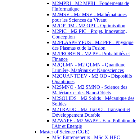
M2MPRI - M2 MPRI - Fondements de
l'Informatique
M2MSV - M2 MSV - Mathématiques
pour les Sciences du Vivant
M2OPTIM - M2 OPT - Optimisation
M2PIC - M2 PIC - Projet, Innovation,
Conception
M2PLASPHYFUS - M2 PPF - Physique
des Plasmas et de la Fusion
M2PROBFIN - M2 PF - Probabilités et
Finance
M2QLMN - M2 QLMN - Quantique,
Lumière, Matériaux et Nanosciences
M2QUANTDEV - M2 QD - Dispositifs
Quantiques
M2SMNO - M2 SMNO - Science des
Matériaux et des Nano-Objets
M2SOLIDS - M2 Solids - Mécanique des
Solides
M2TRADD - M2 TraDD - Transport et
Développement Durable
M2WAPE - M2 WAPE - Eau, Pollution de
l'Air et Energie
Master of Science (CGE)
MSc Entrepreneurs - MSc X-HEC