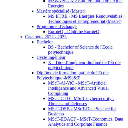
M2WAPE - M2 Eau, Pollution de l'Air et
Energies
Mastère spécialisé (Master)
MS ETRE - MS Energies Renouvelables :
Technologies et Entrepreneuriat (Master)
Programme d'échange
EuroteQ - Diplôme EuroteQ
Catalogue 2022 - 2023
Bachelor
BS - Bachelor of Science de l'Ecole
polytechnique
Cycle Ingénieur
X - Titre d’Ingénieur diplômé de l’École
polytechnique
Diplôme de formation gradué de l'Ecole
Polytechnique -MSc&T
MScT-AI-ViC - MScT-Artificial
Intelligence and Advanced Visual
Computing
MScT-CTD - MScT-Cybersecurity :
Threats and Defenses
MScT-DSB - MScT-Data Science for
Business
MScT-EDACF - MScT-Economics, Data
Analytics and Corporate Finance