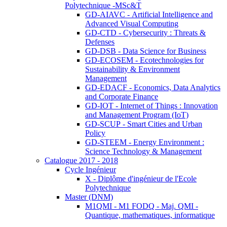
Polytechnique -MSc&T
GD-AIAVC - Artificial Intelligence and
Advanced Visual Computing
GD-CTD - Cybersecurity : Threats &
Defenses
GD-DSB - Data Science for Business
GD-ECOSEM - Ecotechnologies for
Sustainability & Environment
Management
GD-EDACF - Economics, Data Analytics
and Corporate Finance
GD-IOT - Internet of Things : Innovation
and Management Program (IoT)
GD-SCUP - Smart Cities and Urban
Policy
GD-STEEM - Energy Environment :
Science Technology & Management
Catalogue 2017 - 2018
Cycle Ingénieur
X - Diplôme d'ingénieur de l'Ecole
Polytechnique
Master (DNM)
M1QMI - M1 FODQ - Maj. QMI -
Quantique, mathematiques, informatique