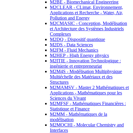
M2BE - Biomechanical Engineering
M2CLEAR - CLimat, Environnement,
Applications et Recherche - Water, Air,
Pollution and Energy
M2CMASIC - Conception, Modélisation
et Architecture des Systèmes Industriels
Complexes
M2DQ - Dispositif quantique
M2DS - Data Sciences
M2FM - Fluid Mechanics
M2HEP - High Energy physics
M2ITIE - Innovation Technologique :
ingénierie et entrepreneuriat
M2M4S - Modélisation Multiphysique
Multiéchelle des Matériaux et des
Structures
M2MAMSV - Master 2 Mathématiques et
Applications - Mathématiques pour les
Sciences du Vivant
M2MFSF - Mathématiques Financières :
Statistique et Finance
M2MM - Mathématiques de la
modélisation
M2MOCHI - Molecular Chemistry and
Interfaces