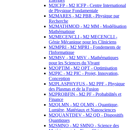
Energies
M2ICFP - M2 ICFP - Centre International
de Physique Fondamentale
M2MARES - M2 PBR - Physique par
Recherche
M2MATHMOD - M2 MM - Modélisation
Mathématique
M2MECENCLI - M2 MECENCLI -
Génie Mécanique pour les Cliniciens
M2MPRI - M2 MPRI - Fondements de
l'Informatique
M2MSV - M2 MSV - Mathématiques
pour les Sciences du Vivant
M2OPTIM - M2 OPT - Optimisation
M2PIC - M2 PIC - Projet, Innovation,
Conception
M2PLASPHYFUS - M2 PPF - Physique
des Plasmas et de la Fusion
M2PROBFIN - M2 PF - Probabilités et
Finance
M2QLMN - M2 QLMN - Quantique,
Lumière, Matériaux et Nanosciences
M2QUANTDEV - M2 QD - Dispositifs
Quantiques
M2SMNO - M2 SMNO - Science des