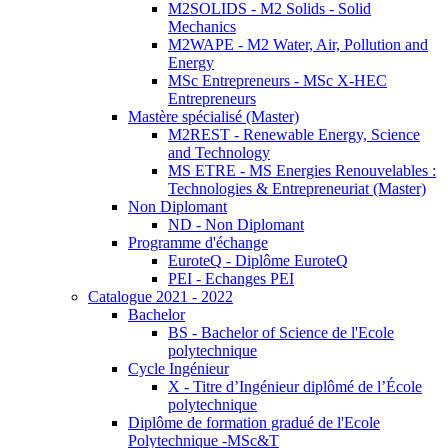
M2SOLIDS - M2 Solids - Solid
Mechanics
M2WAPE - M2 Water, Air, Pollution and
Energy
MSc Entrepreneurs - MSc X-HEC
Entrepreneurs
Mastère spécialisé (Master)
M2REST - Renewable Energy, Science
and Technology
MS ETRE - MS Energies Renouvelables :
Technologies & Entrepreneuriat (Master)
Non Diplomant
ND - Non Diplomant
Programme d'échange
EuroteQ - Diplôme EuroteQ
PEI - Echanges PEI
Catalogue 2021 - 2022
Bachelor
BS - Bachelor of Science de l'Ecole
polytechnique
Cycle Ingénieur
X - Titre d’Ingénieur diplômé de l’École
polytechnique
Diplôme de formation gradué de l'Ecole
Polytechnique -MSc&T