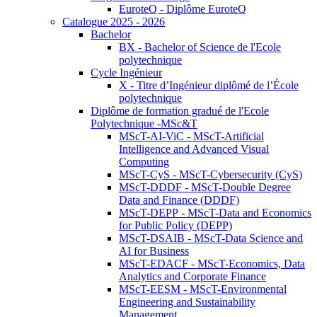
EuroteQ - Diplôme EuroteQ
Catalogue 2025 - 2026
Bachelor
BX - Bachelor of Science de l'Ecole
polytechnique
Cycle Ingénieur
X - Titre d’Ingénieur diplômé de l’École
polytechnique
Diplôme de formation gradué de l'Ecole
Polytechnique -MSc&T
MScT-AI-ViC - MScT-Artificial
Intelligence and Advanced Visual
Computing
MScT-CyS - MScT-Cybersecurity (CyS)
MScT-DDDF - MScT-Double Degree
Data and Finance (DDDF)
MScT-DEPP - MScT-Data and Economics
for Public Policy (DEPP)
MScT-DSAIB - MScT-Data Science and
AI for Business
MScT-EDACF - MScT-Economics, Data
Analytics and Corporate Finance
MScT-EESM - MScT-Environmental
Engineering and Sustainability
Management