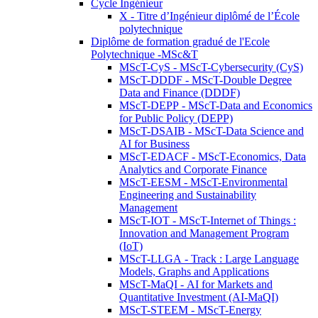
Cycle Ingénieur
X - Titre d’Ingénieur diplômé de l’École
polytechnique
Diplôme de formation gradué de l'Ecole
Polytechnique -MSc&T
MScT-CyS - MScT-Cybersecurity (CyS)
MScT-DDDF - MScT-Double Degree
Data and Finance (DDDF)
MScT-DEPP - MScT-Data and Economics
for Public Policy (DEPP)
MScT-DSAIB - MScT-Data Science and
AI for Business
MScT-EDACF - MScT-Economics, Data
Analytics and Corporate Finance
MScT-EESM - MScT-Environmental
Engineering and Sustainability
Management
MScT-IOT - MScT-Internet of Things :
Innovation and Management Program
(IoT)
MScT-LLGA - Track : Large Language
Models, Graphs and Applications
MScT-MaQI - AI for Markets and
Quantitative Investment (AI-MaQI)
MScT-STEEM - MScT-Energy