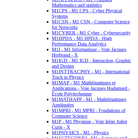
Mathematics and statistics
M1CPS - M1 CPS - Cyber Physical
Systems
M1CSN - M1 CSN - Computer Science
for Networks
M1CYBER - M1 Cyber - Cybersecurity
M1HPDA - M1 HPDA - High
Performance Data Analytics
M1I - M1 Informatique - Voie Jacques
Herbrand - X
M1IGD - M1 IGD - Interaction, Graphic
and Design
M1INTTRACPHY - M1 - International
Track in Physics
M1MAP - M1 Mathématiques et
Applications - Voie Jacques Hadamard -
École Polytechnique
M1MATHAPP - M1 - Mathématiques
Appliquées
M1MPRI - M1 MPRI - Foudations of
Computer Science
M1P - M1 Physique - Voie Irène Joliot
Curie - X
M1PHYSICS - M1 - Physics