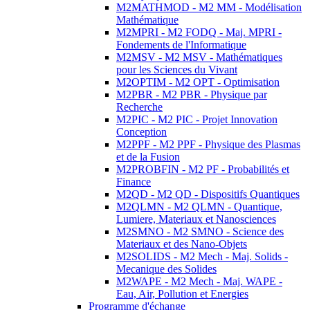
M2MATHMOD - M2 MM - Modélisation
Mathématique
M2MPRI - M2 FODQ - Maj. MPRI -
Fondements de l'Informatique
M2MSV - M2 MSV - Mathématiques
pour les Sciences du Vivant
M2OPTIM - M2 OPT - Optimisation
M2PBR - M2 PBR - Physique par
Recherche
M2PIC - M2 PIC - Projet Innovation
Conception
M2PPF - M2 PPF - Physique des Plasmas
et de la Fusion
M2PROBFIN - M2 PF - Probabilités et
Finance
M2QD - M2 QD - Dispositifs Quantiques
M2QLMN - M2 QLMN - Quantique,
Lumiere, Materiaux et Nanosciences
M2SMNO - M2 SMNO - Science des
Materiaux et des Nano-Objets
M2SOLIDS - M2 Mech - Maj. Solids -
Mecanique des Solides
M2WAPE - M2 Mech - Maj. WAPE -
Eau, Air, Pollution et Energies
Programme d'échange