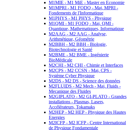
M1MIE - M1 MiE - Master en Economie
M1MPRI - M1 FODQ - Maj. MPRI -
Fondements de l'Informatique
M1PHYS - M1 PHYS - Physique
M1QMI - M1 FODQ - Maj. QMI -
Quantique, Mathematiques, Informatique
M2AAG - M2 AAG - Analyse,
Arithmétique, Géométrie
M2BBH - M2 BBH - Biologie,
Biotechnologie et Santé
M2BME - M2 BME - Ingénierie
BioMédicale
M2CHI - M2 CHI - Chimie et Interfaces
M2CPS - M2 CCSN - Maj. CPS -
Système Cyber Physique
M2DS - M2 DS - Science des données
M2FLUIDS - M2 Mech - Maj. Fluids -
Mecanique des Fluides
M2GIPLATO - M2 GI-PLATO - Grandes
installations - Plasmas, Lasers,
Accélérateurs, Tokamaks
M2HEP - M2 HEP - Physique des Hautes
Energies
M2ICFP - M2 ICFP - Centre International
de Physique Fondamentale