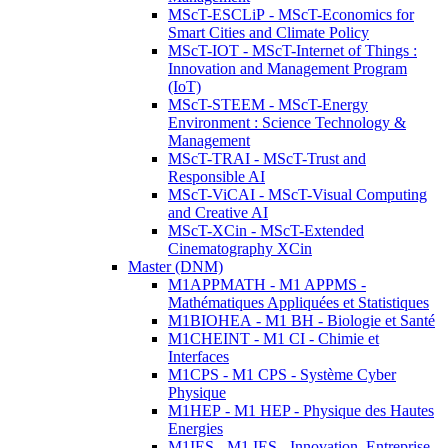
MScT-ESCLiP - MScT-Economics for
Smart Cities and Climate Policy
MScT-IOT - MScT-Internet of Things :
Innovation and Management Program
(IoT)
MScT-STEEM - MScT-Energy
Environment : Science Technology &
Management
MScT-TRAI - MScT-Trust and
Responsible AI
MScT-ViCAI - MScT-Visual Computing
and Creative AI
MScT-XCin - MScT-Extended
Cinematography XCin
Master (DNM)
M1APPMATH - M1 APPMS -
Mathématiques Appliquées et Statistiques
M1BIOHEA - M1 BH - Biologie et Santé
M1CHEINT - M1 CI - Chimie et
Interfaces
M1CPS - M1 CPS - Système Cyber
Physique
M1HEP - M1 HEP - Physique des Hautes
Energies
M1IES - M1 IES - Innovation, Entreprise