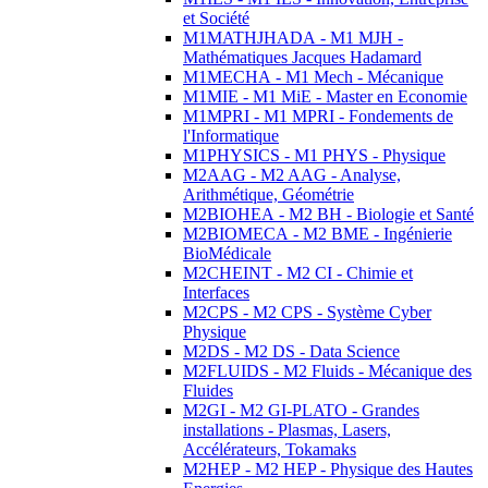
et Société
M1MATHJHADA - M1 MJH -
Mathématiques Jacques Hadamard
M1MECHA - M1 Mech - Mécanique
M1MIE - M1 MiE - Master en Economie
M1MPRI - M1 MPRI - Fondements de
l'Informatique
M1PHYSICS - M1 PHYS - Physique
M2AAG - M2 AAG - Analyse,
Arithmétique, Géométrie
M2BIOHEA - M2 BH - Biologie et Santé
M2BIOMECA - M2 BME - Ingénierie
BioMédicale
M2CHEINT - M2 CI - Chimie et
Interfaces
M2CPS - M2 CPS - Système Cyber
Physique
M2DS - M2 DS - Data Science
M2FLUIDS - M2 Fluids - Mécanique des
Fluides
M2GI - M2 GI-PLATO - Grandes
installations - Plasmas, Lasers,
Accélérateurs, Tokamaks
M2HEP - M2 HEP - Physique des Hautes