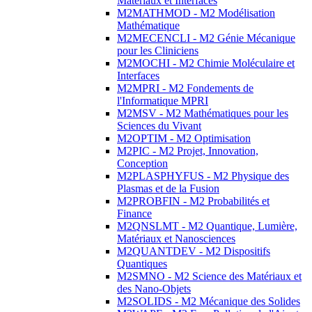
Matériaux et Interfaces
M2MATHMOD - M2 Modélisation
Mathématique
M2MECENCLI - M2 Génie Mécanique
pour les Cliniciens
M2MOCHI - M2 Chimie Moléculaire et
Interfaces
M2MPRI - M2 Fondements de
l'Informatique MPRI
M2MSV - M2 Mathématiques pour les
Sciences du Vivant
M2OPTIM - M2 Optimisation
M2PIC - M2 Projet, Innovation,
Conception
M2PLASPHYFUS - M2 Physique des
Plasmas et de la Fusion
M2PROBFIN - M2 Probabilités et
Finance
M2QNSLMT - M2 Quantique, Lumière,
Matériaux et Nanosciences
M2QUANTDEV - M2 Dispositifs
Quantiques
M2SMNO - M2 Science des Matériaux et
des Nano-Objets
M2SOLIDS - M2 Mécanique des Solides