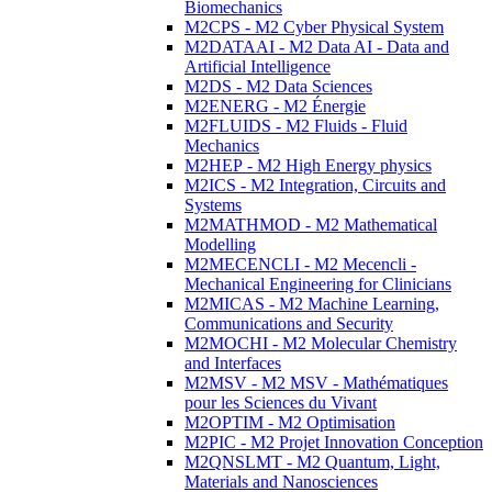
Biomechanics
M2CPS - M2 Cyber Physical System
M2DATAAI - M2 Data AI - Data and
Artificial Intelligence
M2DS - M2 Data Sciences
M2ENERG - M2 Énergie
M2FLUIDS - M2 Fluids - Fluid
Mechanics
M2HEP - M2 High Energy physics
M2ICS - M2 Integration, Circuits and
Systems
M2MATHMOD - M2 Mathematical
Modelling
M2MECENCLI - M2 Mecencli -
Mechanical Engineering for Clinicians
M2MICAS - M2 Machine Learning,
Communications and Security
M2MOCHI - M2 Molecular Chemistry
and Interfaces
M2MSV - M2 MSV - Mathématiques
pour les Sciences du Vivant
M2OPTIM - M2 Optimisation
M2PIC - M2 Projet Innovation Conception
M2QNSLMT - M2 Quantum, Light,
Materials and Nanosciences