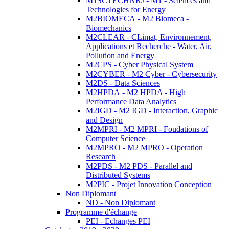
M1SCTECHNRJ - M1 - Sciences and
Technologies for Energy
M2BIOMECA - M2 Biomeca -
Biomechanics
M2CLEAR - CLimat, Environnement,
Applications et Recherche - Water, Air,
Pollution and Energy
M2CPS - Cyber Physical System
M2CYBER - M2 Cyber - Cybersecurity
M2DS - Data Sciences
M2HPDA - M2 HPDA - High
Performance Data Analytics
M2IGD - M2 IGD - Interaction, Graphic
and Design
M2MPRI - M2 MPRI - Foudations of
Computer Science
M2MPRO - M2 MPRO - Operation
Research
M2PDS - M2 PDS - Parallel and
Distributed Systems
M2PIC - Projet Innovation Conception
Non Diplomant
ND - Non Diplomant
Programme d'échange
PEI - Echanges PEI