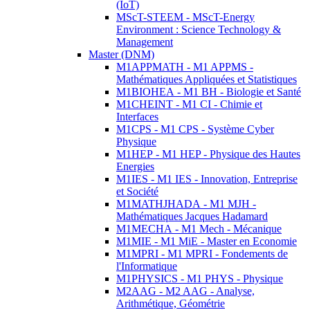
(IoT)
MScT-STEEM - MScT-Energy
Environment : Science Technology &
Management
Master (DNM)
M1APPMATH - M1 APPMS -
Mathématiques Appliquées et Statistiques
M1BIOHEA - M1 BH - Biologie et Santé
M1CHEINT - M1 CI - Chimie et
Interfaces
M1CPS - M1 CPS - Système Cyber
Physique
M1HEP - M1 HEP - Physique des Hautes
Energies
M1IES - M1 IES - Innovation, Entreprise
et Société
M1MATHJHADA - M1 MJH -
Mathématiques Jacques Hadamard
M1MECHA - M1 Mech - Mécanique
M1MIE - M1 MiE - Master en Economie
M1MPRI - M1 MPRI - Fondements de
l'Informatique
M1PHYSICS - M1 PHYS - Physique
M2AAG - M2 AAG - Analyse,
Arithmétique, Géométrie