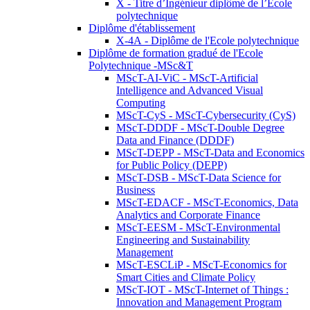
X - Titre d’Ingénieur diplômé de l’École
polytechnique
Diplôme d'établissement
X-4A - Diplôme de l'Ecole polytechnique
Diplôme de formation gradué de l'Ecole
Polytechnique -MSc&T
MScT-AI-ViC - MScT-Artificial
Intelligence and Advanced Visual
Computing
MScT-CyS - MScT-Cybersecurity (CyS)
MScT-DDDF - MScT-Double Degree
Data and Finance (DDDF)
MScT-DEPP - MScT-Data and Economics
for Public Policy (DEPP)
MScT-DSB - MScT-Data Science for
Business
MScT-EDACF - MScT-Economics, Data
Analytics and Corporate Finance
MScT-EESM - MScT-Environmental
Engineering and Sustainability
Management
MScT-ESCLiP - MScT-Economics for
Smart Cities and Climate Policy
MScT-IOT - MScT-Internet of Things :
Innovation and Management Program