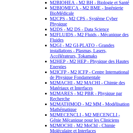
M2BIOHEA - M2 BH - Biologie et Santé
M2BIOMECA - M2 BME - Ingénierie
BioMédicale
M2CPS - M2 CPS - Système Cyber
Physique
M2DS - M2 DS - Data Science
M2FLUIDS - M2 Fluids - Mécanique des
Fluides
M2GI - M2 GI-PLATO - Grandes
installations - Plasmas, Lasers,
Accélérateurs, Tokamaks
M2HEP - M2 HEP - Physique des Hautes
Energies
M2ICFP - M2 ICFP - Centre International
de Physique Fondamentale
M2MACHI - M2 MACHI - Chimie des
Matériaux et Interfaces
M2MARES - M2 PBR - Physique par
Recherche
M2MATHMOD - M2 MM - Modélisation
Mathématique
M2MECENCLI - M2 MECENCLI -
Génie Mécanique pour les Cliniciens
M2MOCHI - M2 MoChI - Chimie
Moléculaire et Interfaces