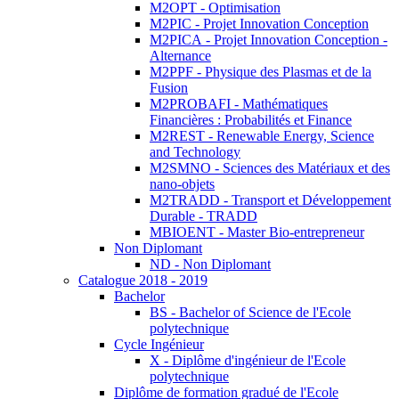
M2OPT - Optimisation
M2PIC - Projet Innovation Conception
M2PICA - Projet Innovation Conception -
Alternance
M2PPF - Physique des Plasmas et de la
Fusion
M2PROBAFI - Mathématiques
Financières : Probabilités et Finance
M2REST - Renewable Energy, Science
and Technology
M2SMNO - Sciences des Matériaux et des
nano-objets
M2TRADD - Transport et Développement
Durable - TRADD
MBIOENT - Master Bio-entrepreneur
Non Diplomant
ND - Non Diplomant
Catalogue 2018 - 2019
Bachelor
BS - Bachelor of Science de l'Ecole
polytechnique
Cycle Ingénieur
X - Diplôme d'ingénieur de l'Ecole
polytechnique
Diplôme de formation gradué de l'Ecole