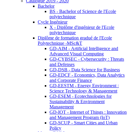
Catalogue 2019 - 2020
Bachelor
BS - Bachelor of Science de l'Ecole
polytechnique
Cycle Ingénieur
X - Diplôme d'ingénieur de l'Ecole
polytechnique
Diplôme de formation gradué de l'Ecole
Polytechnique -MSc&T
GD-AIM - Artificial Intelligence and
Advanced Visual Computing
GD-CYBSEC - Cybersecurity : Threats
and Defenses
GD-DSB - Data Science for Business
GD-EDCF - Economics, Data Analytics
and Corporate Finance
GD-EESTM - Energy Environment :
Science Technology & Management
GD-ESEM - Ecotechnologies for
Sustainability & Environment
Management
GD-IOT - Internet of Things : Innovation
and Management Program (IoT)
GD-SCUP - Smart Cities and Urban
Policy