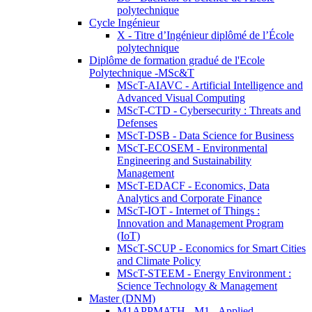
polytechnique
Cycle Ingénieur
X - Titre d’Ingénieur diplômé de l’École
polytechnique
Diplôme de formation gradué de l'Ecole
Polytechnique -MSc&T
MScT-AIAVC - Artificial Intelligence and
Advanced Visual Computing
MScT-CTD - Cybersecurity : Threats and
Defenses
MScT-DSB - Data Science for Business
MScT-ECOSEM - Environmental
Engineering and Sustainability
Management
MScT-EDACF - Economics, Data
Analytics and Corporate Finance
MScT-IOT - Internet of Things :
Innovation and Management Program
(IoT)
MScT-SCUP - Economics for Smart Cities
and Climate Policy
MScT-STEEM - Energy Environment :
Science Technology & Management
Master (DNM)
M1APPMATH - M1 - Applied