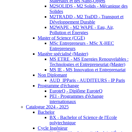
Matériaux et des Nano-Objets
M2SOLIDS - M2 Solids - Mécanique des
Solides
M2TRADD - M2 TraDD - Transport et
Développement Durable
M2WAPE - M2 WAPE - Eau, Air,
Pollution et Énergies
Master of Science (CGE)
MSc Entrepreneurs - MSc X-HEC
Entrepreneurs
Mastère spécialisé (Master)
MS ETRE - MS Energies Renouvelables :
Technologies et Entrepreneuriat (Master)
MS IE - MS Innovation et Entreprenariat
Non Diplomant
AUD_IPParis - AUDITEURS - IP Paris
Programme d'échange
EuroteQ - Diplôme EuroteQ
PEI - Programmes d'échange
internationaux
Catalogue 2024 - 2025
Bachelor
BX - Bachelor of Science de l'Ecole
polytechnique
Cycle Ingénieur