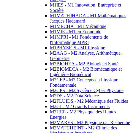
M1IES - M1 Innovation, Entreprise et
Société
M1MATHJHADA - M1 Mathématiques
Jacques Hadamard
M1MECHA - M1 Mécanique
M1MIE - M1 en Economie
M1MPRI - M1 Fondements de
l'Informatique MPRI
M1PHYSICS - M1 Physique
M2AAG - M2 Analyse, Arithmétique,
Géométrie
M2BIOHEA - M2 Biologie et Santé
M2BIOMECA - M2 Biomécanique et
Ingéniérie Biomédical
M2CFP - M2 Concepts en Physique
Fondamentale
M2CPS - M2 Système Cyber Physique
M2DS - M2 Data Science
M2FLUIDS - M2 Mécanique des Fluides
M2GI - M2 Grands Instruments
M2HEP - M2 Physique des Hautes
Energies
M2MARES - M2 Physique par Recherche
M2MATCHEINT - M2 Chimie des