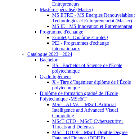
Entrepreneurs
Mastère spécialisé (Master)
MS ETRE - MS Energies Renouvelables :
Technologies et Entrepreneuriat (Master)
MS IE - MS Innovation et Entreprenariat
Programme d'échange
EuroteQ - Diplôme EuroteQ
PEI - Programmes d'échange
internationaux
Catalogue 2023 - 2024
Bachelor
BS - Bachelor of Science de l'Ecole
polytechnique
Cycle Ingénieur
X - Titre d’Ingénieur diplômé de l’École
polytechnique
Diplôme de formation gradué de l'Ecole
Polytechnique -MSc&T
MScT-AI-ViC - MScT-Artificial
Intelligence and Advanced Visual
Computing
MScT-CTD - MScT-Cybersecurity :
Threats and Defenses
MScT-DDDF - MScT-Double Degree
Data and Finance (DDDF)