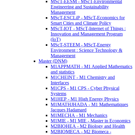
MScT-EESM - MScT-Environmental
Engineering and Sustainability
Management
MScT-ESCLiP - MScT-Economics for
Smart Cities and Climate Policy
MScT-IOT - MScT-Internet of Things :
Innovation and Management Program
(IoT)
MScT-STEEM - MScT-Energy
Environment : Science Technology &
Management
Master (DNM)
M1APPMATH - M1 Applied Mathematics
and statistics
M1CHEINT - M1 Chemistry and
Interfaces
M1CPS - M1 CPS - Cyber Physical
Systems
M1HEP - M1 High Energy Physics
M1MATHJHADA - M1 Mathematiques
Jacques Hadamard
M1MECHA - M1 Mechanics
M1MIE - M1 MIE - Master in Economics
M2BIOHEA - M2 Biology and Health
M2BIOMECA - M2 Biomeca -