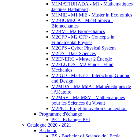
M1MATHJHADA - M1 - Mathematiques
Jacques Hadamard
M1MIE - M1 MiE - Master in Economics
M2BIOMECA - M2 Biomeca -
Biomechanics
M2BM - M2 Biomechanics
M2CFP - M2 CFP - Concepts in
Fundamental Physics
M2CPS - Cyber Physical System
M2DS - Data Sciences
M2ENERG - Master 2 Énergie
M2FLUIDS - M2 Fluids - Fluid
Mechanics
M2IGD - M2 IGD - Interaction, Graphic
and Design
M2MDA - M2 MdA - Mathématiques de
l'Aléatoire
M2MSV - M2 MSV - Mathématiques
pour les Sciences du Vivant
M2PIC - Projet Innovation Conception
Programme d'échange
PEI - Echanges PEI
Catalogue 2020 - 2021
Bachelor
BS - Bachelor of Science de l'Ecole