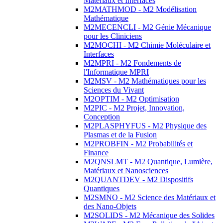
Matériaux et Interfaces
M2MATHMOD - M2 Modélisation
Mathématique
M2MECENCLI - M2 Génie Mécanique
pour les Cliniciens
M2MOCHI - M2 Chimie Moléculaire et
Interfaces
M2MPRI - M2 Fondements de
l'Informatique MPRI
M2MSV - M2 Mathématiques pour les
Sciences du Vivant
M2OPTIM - M2 Optimisation
M2PIC - M2 Projet, Innovation,
Conception
M2PLASPHYFUS - M2 Physique des
Plasmas et de la Fusion
M2PROBFIN - M2 Probabilités et
Finance
M2QNSLMT - M2 Quantique, Lumière,
Matériaux et Nanosciences
M2QUANTDEV - M2 Dispositifs
Quantiques
M2SMNO - M2 Science des Matériaux et
des Nano-Objets
M2SOLIDS - M2 Mécanique des Solides