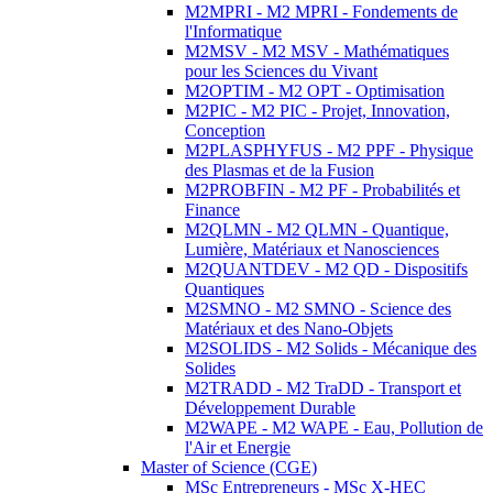
M2MPRI - M2 MPRI - Fondements de
l'Informatique
M2MSV - M2 MSV - Mathématiques
pour les Sciences du Vivant
M2OPTIM - M2 OPT - Optimisation
M2PIC - M2 PIC - Projet, Innovation,
Conception
M2PLASPHYFUS - M2 PPF - Physique
des Plasmas et de la Fusion
M2PROBFIN - M2 PF - Probabilités et
Finance
M2QLMN - M2 QLMN - Quantique,
Lumière, Matériaux et Nanosciences
M2QUANTDEV - M2 QD - Dispositifs
Quantiques
M2SMNO - M2 SMNO - Science des
Matériaux et des Nano-Objets
M2SOLIDS - M2 Solids - Mécanique des
Solides
M2TRADD - M2 TraDD - Transport et
Développement Durable
M2WAPE - M2 WAPE - Eau, Pollution de
l'Air et Energie
Master of Science (CGE)
MSc Entrepreneurs - MSc X-HEC