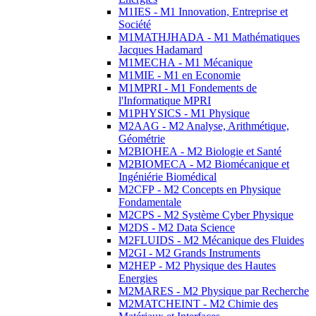
M1IES - M1 Innovation, Entreprise et
Société
M1MATHJHADA - M1 Mathématiques
Jacques Hadamard
M1MECHA - M1 Mécanique
M1MIE - M1 en Economie
M1MPRI - M1 Fondements de
l'Informatique MPRI
M1PHYSICS - M1 Physique
M2AAG - M2 Analyse, Arithmétique,
Géométrie
M2BIOHEA - M2 Biologie et Santé
M2BIOMECA - M2 Biomécanique et
Ingéniérie Biomédical
M2CFP - M2 Concepts en Physique
Fondamentale
M2CPS - M2 Système Cyber Physique
M2DS - M2 Data Science
M2FLUIDS - M2 Mécanique des Fluides
M2GI - M2 Grands Instruments
M2HEP - M2 Physique des Hautes
Energies
M2MARES - M2 Physique par Recherche
M2MATCHEINT - M2 Chimie des