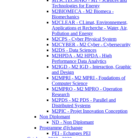
M1SCTECHNRJ - M1 - Sciences and
Technologies for Energy
M2BIOMECA - M2 Biomeca -
Biomechanics
M2CLEAR - CLimat, Environnement,
Applications et Recherche - Water, Air,
Pollution and Energy
M2CPS - Cyber Physical System
M2CYBER - M2 Cyber - Cybersecurity
M2DS - Data Sciences
M2HPDA - M2 HPDA - High
Performance Data Analytics
M2IGD - M2 IGD - Interaction, Graphic
and Design
M2MPRI - M2 MPRI - Foudations of
Computer Science
M2MPRO - M2 MPRO - Operation
Research
M2PDS - M2 PDS - Parallel and
Distributed Systems
M2PIC - Projet Innovation Conception
Non Diplomant
ND - Non Diplomant
Programme d'échange
PEI - Echanges PEI