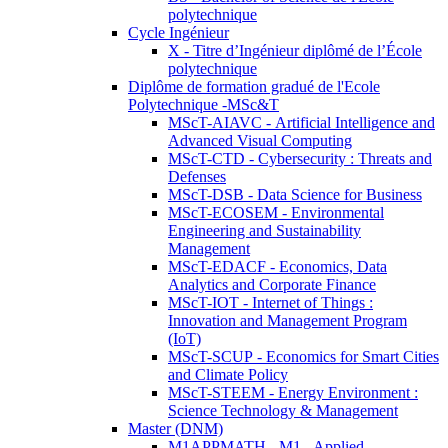
polytechnique
Cycle Ingénieur
X - Titre d’Ingénieur diplômé de l’École
polytechnique
Diplôme de formation gradué de l'Ecole
Polytechnique -MSc&T
MScT-AIAVC - Artificial Intelligence and
Advanced Visual Computing
MScT-CTD - Cybersecurity : Threats and
Defenses
MScT-DSB - Data Science for Business
MScT-ECOSEM - Environmental
Engineering and Sustainability
Management
MScT-EDACF - Economics, Data
Analytics and Corporate Finance
MScT-IOT - Internet of Things :
Innovation and Management Program
(IoT)
MScT-SCUP - Economics for Smart Cities
and Climate Policy
MScT-STEEM - Energy Environment :
Science Technology & Management
Master (DNM)
M1APPMATH - M1 - Applied