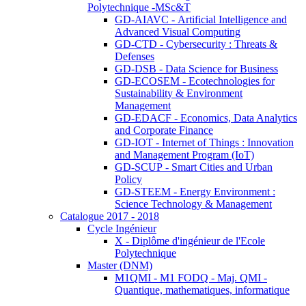
Polytechnique -MSc&T
GD-AIAVC - Artificial Intelligence and
Advanced Visual Computing
GD-CTD - Cybersecurity : Threats &
Defenses
GD-DSB - Data Science for Business
GD-ECOSEM - Ecotechnologies for
Sustainability & Environment
Management
GD-EDACF - Economics, Data Analytics
and Corporate Finance
GD-IOT - Internet of Things : Innovation
and Management Program (IoT)
GD-SCUP - Smart Cities and Urban
Policy
GD-STEEM - Energy Environment :
Science Technology & Management
Catalogue 2017 - 2018
Cycle Ingénieur
X - Diplôme d'ingénieur de l'Ecole
Polytechnique
Master (DNM)
M1QMI - M1 FODQ - Maj. QMI -
Quantique, mathematiques, informatique