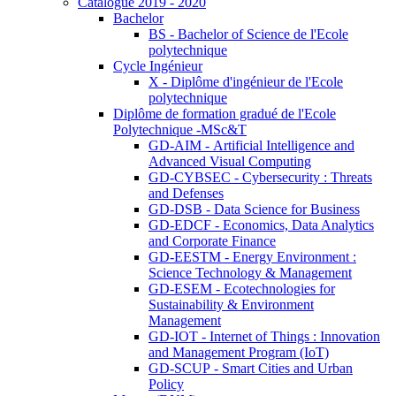
Catalogue 2019 - 2020
Bachelor
BS - Bachelor of Science de l'Ecole
polytechnique
Cycle Ingénieur
X - Diplôme d'ingénieur de l'Ecole
polytechnique
Diplôme de formation gradué de l'Ecole
Polytechnique -MSc&T
GD-AIM - Artificial Intelligence and
Advanced Visual Computing
GD-CYBSEC - Cybersecurity : Threats
and Defenses
GD-DSB - Data Science for Business
GD-EDCF - Economics, Data Analytics
and Corporate Finance
GD-EESTM - Energy Environment :
Science Technology & Management
GD-ESEM - Ecotechnologies for
Sustainability & Environment
Management
GD-IOT - Internet of Things : Innovation
and Management Program (IoT)
GD-SCUP - Smart Cities and Urban
Policy