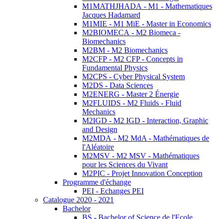
M1MATHJHADA - M1 - Mathematiques
Jacques Hadamard
M1MIE - M1 MiE - Master in Economics
M2BIOMECA - M2 Biomeca -
Biomechanics
M2BM - M2 Biomechanics
M2CFP - M2 CFP - Concepts in
Fundamental Physics
M2CPS - Cyber Physical System
M2DS - Data Sciences
M2ENERG - Master 2 Énergie
M2FLUIDS - M2 Fluids - Fluid
Mechanics
M2IGD - M2 IGD - Interaction, Graphic
and Design
M2MDA - M2 MdA - Mathématiques de
l'Aléatoire
M2MSV - M2 MSV - Mathématiques
pour les Sciences du Vivant
M2PIC - Projet Innovation Conception
Programme d'échange
PEI - Echanges PEI
Catalogue 2020 - 2021
Bachelor
BS - Bachelor of Science de l'Ecole