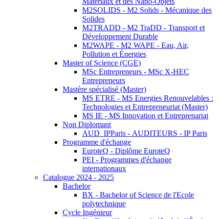
Matériaux et des Nano-Objets
M2SOLIDS - M2 Solids - Mécanique des
Solides
M2TRADD - M2 TraDD - Transport et
Développement Durable
M2WAPE - M2 WAPE - Eau, Air,
Pollution et Énergies
Master of Science (CGE)
MSc Entrepreneurs - MSc X-HEC
Entrepreneurs
Mastère spécialisé (Master)
MS ETRE - MS Energies Renouvelables :
Technologies et Entrepreneuriat (Master)
MS IE - MS Innovation et Entreprenariat
Non Diplomant
AUD_IPParis - AUDITEURS - IP Paris
Programme d'échange
EuroteQ - Diplôme EuroteQ
PEI - Programmes d'échange
internationaux
Catalogue 2024 - 2025
Bachelor
BX - Bachelor of Science de l'Ecole
polytechnique
Cycle Ingénieur