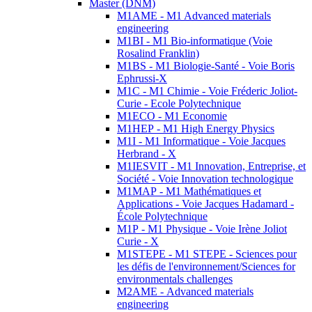
Master (DNM)
M1AME - M1 Advanced materials
engineering
M1BI - M1 Bio-informatique (Voie
Rosalind Franklin)
M1BS - M1 Biologie-Santé - Voie Boris
Ephrussi-X
M1C - M1 Chimie - Voie Fréderic Joliot-
Curie - Ecole Polytechnique
M1ECO - M1 Economie
M1HEP - M1 High Energy Physics
M1I - M1 Informatique - Voie Jacques
Herbrand - X
M1IESVIT - M1 Innovation, Entreprise, et
Société - Voie Innovation technologique
M1MAP - M1 Mathématiques et
Applications - Voie Jacques Hadamard -
École Polytechnique
M1P - M1 Physique - Voie Irène Joliot
Curie - X
M1STEPE - M1 STEPE - Sciences pour
les défis de l'environnement/Sciences for
environmentals challenges
M2AME - Advanced materials
engineering