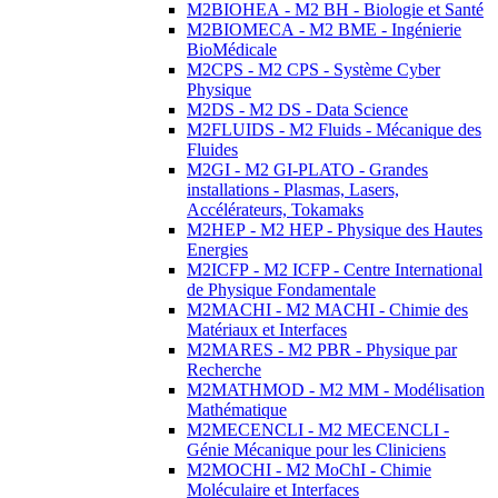
M2BIOHEA - M2 BH - Biologie et Santé
M2BIOMECA - M2 BME - Ingénierie
BioMédicale
M2CPS - M2 CPS - Système Cyber
Physique
M2DS - M2 DS - Data Science
M2FLUIDS - M2 Fluids - Mécanique des
Fluides
M2GI - M2 GI-PLATO - Grandes
installations - Plasmas, Lasers,
Accélérateurs, Tokamaks
M2HEP - M2 HEP - Physique des Hautes
Energies
M2ICFP - M2 ICFP - Centre International
de Physique Fondamentale
M2MACHI - M2 MACHI - Chimie des
Matériaux et Interfaces
M2MARES - M2 PBR - Physique par
Recherche
M2MATHMOD - M2 MM - Modélisation
Mathématique
M2MECENCLI - M2 MECENCLI -
Génie Mécanique pour les Cliniciens
M2MOCHI - M2 MoChI - Chimie
Moléculaire et Interfaces