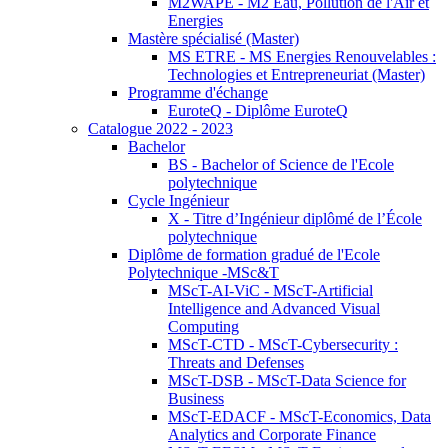
M2WAPE - M2 Eau, Pollution de l'Air et
Energies
Mastère spécialisé (Master)
MS ETRE - MS Energies Renouvelables :
Technologies et Entrepreneuriat (Master)
Programme d'échange
EuroteQ - Diplôme EuroteQ
Catalogue 2022 - 2023
Bachelor
BS - Bachelor of Science de l'Ecole
polytechnique
Cycle Ingénieur
X - Titre d’Ingénieur diplômé de l’École
polytechnique
Diplôme de formation gradué de l'Ecole
Polytechnique -MSc&T
MScT-AI-ViC - MScT-Artificial
Intelligence and Advanced Visual
Computing
MScT-CTD - MScT-Cybersecurity :
Threats and Defenses
MScT-DSB - MScT-Data Science for
Business
MScT-EDACF - MScT-Economics, Data
Analytics and Corporate Finance