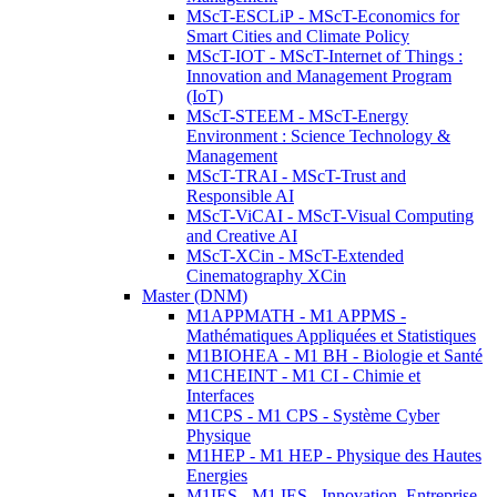
MScT-ESCLiP - MScT-Economics for
Smart Cities and Climate Policy
MScT-IOT - MScT-Internet of Things :
Innovation and Management Program
(IoT)
MScT-STEEM - MScT-Energy
Environment : Science Technology &
Management
MScT-TRAI - MScT-Trust and
Responsible AI
MScT-ViCAI - MScT-Visual Computing
and Creative AI
MScT-XCin - MScT-Extended
Cinematography XCin
Master (DNM)
M1APPMATH - M1 APPMS -
Mathématiques Appliquées et Statistiques
M1BIOHEA - M1 BH - Biologie et Santé
M1CHEINT - M1 CI - Chimie et
Interfaces
M1CPS - M1 CPS - Système Cyber
Physique
M1HEP - M1 HEP - Physique des Hautes
Energies
M1IES - M1 IES - Innovation, Entreprise