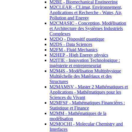
M2BE - Biomechanical Engineering
M2CLEAR - CLimat, Environnement,
Applications et Recherche - Water, Air,
Pollution and Energy
M2CMASIC - Conception, Modélisation
et Architecture des Systèmes Industriels
Complexes
M2DQ - Dispositif quantique
M2DS - Data Sciences
M2FM - Fluid Mechanics
M2HEP - High Energy physics
M2ITIE - Innovation Technologique :
ingénierie et entrepreneuriat
M2M4S - Modélisation Multiphysique
Multiéchelle des Matériaux et des
Structures
M2MAMSV - Master 2 Mathématiques et
Applications - Mathématiques pour les
Sciences du Vivant
M2MFSF - Mathématiques Financières :
Statistique et Finance
M2MM - Mathématiques de la
modélisation
M2MOCHI - Molecular Chemistry and
Interfaces