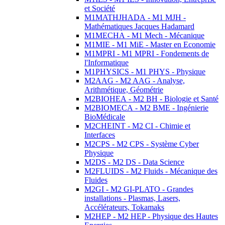
et Société
M1MATHJHADA - M1 MJH -
Mathématiques Jacques Hadamard
M1MECHA - M1 Mech - Mécanique
M1MIE - M1 MiE - Master en Economie
M1MPRI - M1 MPRI - Fondements de
l'Informatique
M1PHYSICS - M1 PHYS - Physique
M2AAG - M2 AAG - Analyse,
Arithmétique, Géométrie
M2BIOHEA - M2 BH - Biologie et Santé
M2BIOMECA - M2 BME - Ingénierie
BioMédicale
M2CHEINT - M2 CI - Chimie et
Interfaces
M2CPS - M2 CPS - Système Cyber
Physique
M2DS - M2 DS - Data Science
M2FLUIDS - M2 Fluids - Mécanique des
Fluides
M2GI - M2 GI-PLATO - Grandes
installations - Plasmas, Lasers,
Accélérateurs, Tokamaks
M2HEP - M2 HEP - Physique des Hautes