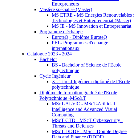
Entrepreneurs
Mastère spécialisé (Master)
MS ETRE - MS Energies Renouvelables :
Technologies et Entrepreneuriat (Master)
MS IE - MS Innovation et Entreprenariat
Programme d'échange
EuroteQ - Diplôme EuroteQ
PEI - Programmes d'échange
internationaux
Catalogue 2023 - 2024
Bachelor
BS - Bachelor of Science de l'Ecole
polytechnique
Cycle Ingénieur
X - Titre d’Ingénieur diplômé de l’École
polytechnique
Diplôme de formation gradué de l'Ecole
Polytechnique -MSc&T
MScT-AI-ViC - MScT-Artificial
Intelligence and Advanced Visual
Computing
MScT-CTD - MScT-Cybersecurity :
Threats and Defenses
MScT-DDDF - MScT-Double Degree
Data and Finance (DDDF)