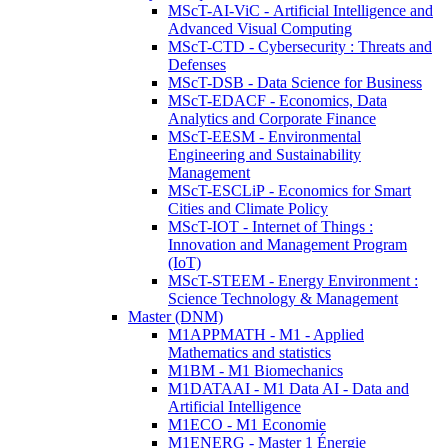
MScT-AI-ViC - Artificial Intelligence and
Advanced Visual Computing
MScT-CTD - Cybersecurity : Threats and
Defenses
MScT-DSB - Data Science for Business
MScT-EDACF - Economics, Data
Analytics and Corporate Finance
MScT-EESM - Environmental
Engineering and Sustainability
Management
MScT-ESCLiP - Economics for Smart
Cities and Climate Policy
MScT-IOT - Internet of Things :
Innovation and Management Program
(IoT)
MScT-STEEM - Energy Environment :
Science Technology & Management
Master (DNM)
M1APPMATH - M1 - Applied
Mathematics and statistics
M1BM - M1 Biomechanics
M1DATAAI - M1 Data AI - Data and
Artificial Intelligence
M1ECO - M1 Economie
M1ENERG - Master 1 Énergie