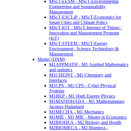
MScT-EESM - MScT-Environmental
Engineering and Sustainability
Management
MScT-ESCLiP - MScT-Economics for
Smart Cities and Climate Policy
MScT-IOT - MScT-Internet of Things :
Innovation and Management Program
(IoT)
MScT-STEEM - MScT-Energy
Environment : Science Technology &
Management
Master (DNM)
M1APPMATH - M1 Applied Mathematics
and statistics
M1CHEINT - M1 Chemistry and
Interfaces
M1CPS - M1 CPS - Cyber Physical
Systems
M1HEP - M1 High Energy Physics
M1MATHJHADA - M1 Mathematiques
Jacques Hadamard
M1MECHA - M1 Mechanics
M1MIE - M1 MIE - Master in Economics
M2BIOHEA - M2 Biology and Health
M2BIOMECA - M2 Biomeca -