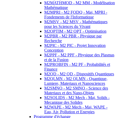
M2MATHMOD - M2 MM - Modélisation
Mathématique
M2MPRI - M2 FODQ - Maj. MPRI -
Fondements de l'Informatique
M2MSV - M2 MSV - Mathématiques
pour les Sciences du Vivant
M2OPTIM - M2 OPT - Optimisation
M2PBR - M2 PBR - Physique par
Recherche
M2PIC - M2 PIC - Projet Innovation
Conception
M2PPF - M2 PPF - Physique des Plasmas
et de la Fusion
M2PROBFIN - M2 PF - Probabilités et
Finance
M2QD - M2 QD - Dispositifs Quantiques
M2QLMN - M2 QLMN - Quantique,
Lumiere, Materiaux et Nanosciences
M2SMNO - M2 SMNO - Science des
Materiaux et des Nano-Objets
M2SOLIDS - M2 Mech - Maj. Solids -
Mecanique des Solides
M2WAPE - M2 Mech - Maj. WAPE -
Eau, Air, Pollution et Energies
Programme d'échange