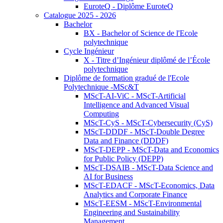
EuroteQ - Diplôme EuroteQ
Catalogue 2025 - 2026
Bachelor
BX - Bachelor of Science de l'Ecole
polytechnique
Cycle Ingénieur
X - Titre d’Ingénieur diplômé de l’École
polytechnique
Diplôme de formation gradué de l'Ecole
Polytechnique -MSc&T
MScT-AI-ViC - MScT-Artificial
Intelligence and Advanced Visual
Computing
MScT-CyS - MScT-Cybersecurity (CyS)
MScT-DDDF - MScT-Double Degree
Data and Finance (DDDF)
MScT-DEPP - MScT-Data and Economics
for Public Policy (DEPP)
MScT-DSAIB - MScT-Data Science and
AI for Business
MScT-EDACF - MScT-Economics, Data
Analytics and Corporate Finance
MScT-EESM - MScT-Environmental
Engineering and Sustainability
Management