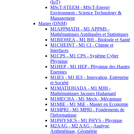
(IoT)
MScT-STEEM - MScT-Energy
Environment : Science Technology &
Management
Master (DNM)
M1APPMATH - M1 APPMS -
Mathématiques Appliquées et Statistiques
M1BIOHEA - M1 BH - Biologie et Santé
M1CHEINT - M1 CI - Chimie et
Interfaces
M1CPS - M1 CPS - Système Cyber
Physique
M1HEP - M1 HEP - Physique des Hautes
Energies
M1IES - M1 IES - Innovation, Entreprise
et Société
M1MATHJHADA - M1 MJH -
Mathématiques Jacques Hadamard
M1MECHA - M1 Mech - Mécanique
M1MIE - M1 MiE - Master en Economie
M1MPRI - M1 MPRI - Fondements de
l'Informatique
M1PHYSICS - M1 PHYS - Physique
M2AAG - M2 AAG - Analyse,
Arithmétique, Géométrie