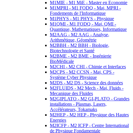
M1MIE - M1 MiE - Master en Economie
M1MPRI - M1 FODQ - Maj. MPRI -
Fondements de l'Informatique
M1PHYS - M1 PHYS - Physique
M1QMI - M1 FODQ - Maj. QMI -
Quantique, Mathematiques, Informatique
M2AAG - M2 AAG - Analyse,
Arithmétique, Géométrie
M2BBH - M2 BBH - Biologie,
Biotechnologie et Santé
M2BME - M2 BME - Ingénierie
BioMédicale
M2CHI - M2 CHI - Chimie et Interfaces
M2CPS - M2 CCSN - Maj. CPS -
Système Cyber Physique
M2DS - M2 DS - Science des données
M2FLUIDS - M2 Mech - Maj. Fluids -
Mecanique des Fluides
M2GIPLATO - M2 GI-PLATO - Grandes
installations - Plasmas, Lasers,
Accélérateurs, Tokamaks
M2HEP - M2 HEP - Physique des Hautes
Energies
M2ICFP - M2 ICFP - Centre International
de Physique Fondamentale