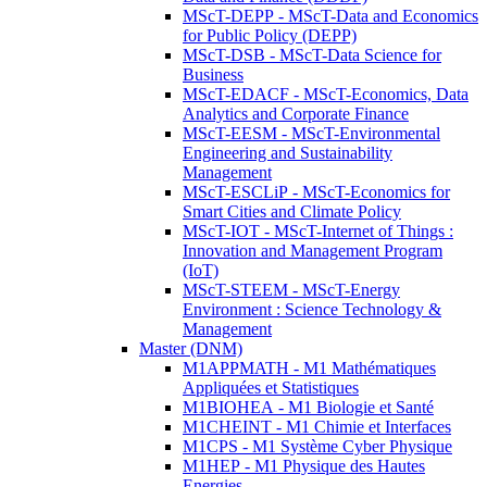
MScT-DEPP - MScT-Data and Economics
for Public Policy (DEPP)
MScT-DSB - MScT-Data Science for
Business
MScT-EDACF - MScT-Economics, Data
Analytics and Corporate Finance
MScT-EESM - MScT-Environmental
Engineering and Sustainability
Management
MScT-ESCLiP - MScT-Economics for
Smart Cities and Climate Policy
MScT-IOT - MScT-Internet of Things :
Innovation and Management Program
(IoT)
MScT-STEEM - MScT-Energy
Environment : Science Technology &
Management
Master (DNM)
M1APPMATH - M1 Mathématiques
Appliquées et Statistiques
M1BIOHEA - M1 Biologie et Santé
M1CHEINT - M1 Chimie et Interfaces
M1CPS - M1 Système Cyber Physique
M1HEP - M1 Physique des Hautes
Energies