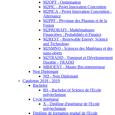
M2OPT - Optimisation
M2PIC - Projet Innovation Conception
M2PICA - Projet Innovation Conception -
Alternance
M2PPF - Physique des Plasmas et de la
Fusion
M2PROBAFI - Mathématiques
Financières : Probabilités et Finance
M2REST - Renewable Energy, Science
and Technology
M2SMNO - Sciences des Matériaux et des
nano-objets
M2TRADD - Transport et Développement
Durable - TRADD
MBIOENT - Master Bio-entrepreneur
Non Diplomant
ND - Non Diplomant
Catalogue 2018 - 2019
Bachelor
BS - Bachelor of Science de l'Ecole
polytechnique
Cycle Ingénieur
X - Diplôme d'ingénieur de l'Ecole
polytechnique
Diplôme de formation gradué de l'Ecole