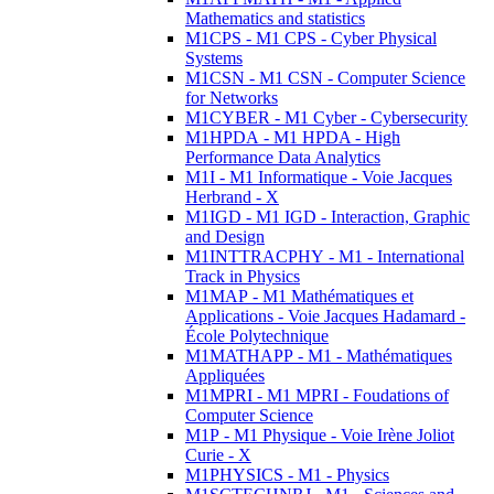
Mathematics and statistics
M1CPS - M1 CPS - Cyber Physical
Systems
M1CSN - M1 CSN - Computer Science
for Networks
M1CYBER - M1 Cyber - Cybersecurity
M1HPDA - M1 HPDA - High
Performance Data Analytics
M1I - M1 Informatique - Voie Jacques
Herbrand - X
M1IGD - M1 IGD - Interaction, Graphic
and Design
M1INTTRACPHY - M1 - International
Track in Physics
M1MAP - M1 Mathématiques et
Applications - Voie Jacques Hadamard -
École Polytechnique
M1MATHAPP - M1 - Mathématiques
Appliquées
M1MPRI - M1 MPRI - Foudations of
Computer Science
M1P - M1 Physique - Voie Irène Joliot
Curie - X
M1PHYSICS - M1 - Physics