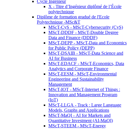
Cycle Ingénieur
X - Titre d’Ingénieur diplômé de l’École
polytechnique
Diplôme de formation gradué de l'Ecole
Polytechnique -MSc&T
MScT-CyS - MScT-Cybersecurity (CyS)
MScT-DDDF - MScT-Double Degree
Data and Finance (DDDF)
MScT-DEPP - MScT-Data and Economics
for Public Policy (DEPP)
MScT-DSAIB - MScT-Data Science and
AI for Business
MScT-EDACF - MScT-Economics, Data
Analytics and Corporate Finance
MScT-EESM - MScT-Environmental
Engineering and Sustainability
Management
MScT-IOT - MScT-Internet of Things :
Innovation and Management Program
(IoT)
MScT-LLGA - Track : Large Language
Models, Graphs and Applications
MScT-MaQI - AI for Markets and
Quantitative Investment (AI-MaQI)
MScT-STEEM - MScT-Energy