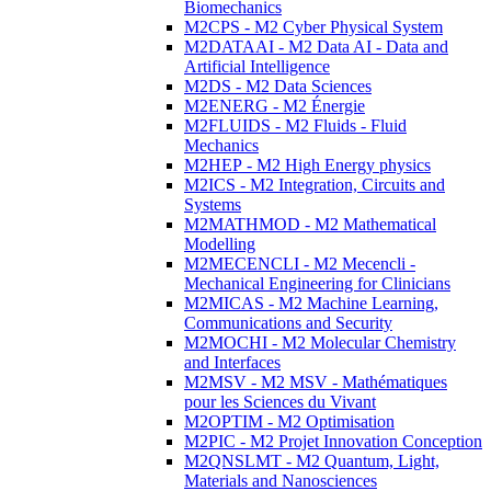
Biomechanics
M2CPS - M2 Cyber Physical System
M2DATAAI - M2 Data AI - Data and
Artificial Intelligence
M2DS - M2 Data Sciences
M2ENERG - M2 Énergie
M2FLUIDS - M2 Fluids - Fluid
Mechanics
M2HEP - M2 High Energy physics
M2ICS - M2 Integration, Circuits and
Systems
M2MATHMOD - M2 Mathematical
Modelling
M2MECENCLI - M2 Mecencli -
Mechanical Engineering for Clinicians
M2MICAS - M2 Machine Learning,
Communications and Security
M2MOCHI - M2 Molecular Chemistry
and Interfaces
M2MSV - M2 MSV - Mathématiques
pour les Sciences du Vivant
M2OPTIM - M2 Optimisation
M2PIC - M2 Projet Innovation Conception
M2QNSLMT - M2 Quantum, Light,
Materials and Nanosciences