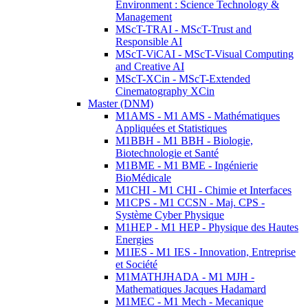
Environment : Science Technology &
Management
MScT-TRAI - MScT-Trust and
Responsible AI
MScT-ViCAI - MScT-Visual Computing
and Creative AI
MScT-XCin - MScT-Extended
Cinematography XCin
Master (DNM)
M1AMS - M1 AMS - Mathématiques
Appliquées et Statistiques
M1BBH - M1 BBH - Biologie,
Biotechnologie et Santé
M1BME - M1 BME - Ingénierie
BioMédicale
M1CHI - M1 CHI - Chimie et Interfaces
M1CPS - M1 CCSN - Maj. CPS -
Système Cyber Physique
M1HEP - M1 HEP - Physique des Hautes
Energies
M1IES - M1 IES - Innovation, Entreprise
et Société
M1MATHJHADA - M1 MJH -
Mathematiques Jacques Hadamard
M1MEC - M1 Mech - Mecanique