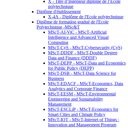
X - Titre d’Ingénieur diplômé de l’École
polytechnique
Diplôme d'établissement
X-4A - Diplôme de l'Ecole polytechnique
Diplôme de formation gradué de l'Ecole
Polytechnique -MSc&T
MScT-AI-ViC - MScT-Artificial
Intelligence and Advanced Visual
Computing
MScT-CyS - MScT-Cybersecurity (CyS)
MScT-DDDF - MScT-Double Degree
Data and Finance (DDDF)
MScT-DEPP - MScT-Data and Economics
for Public Policy (DEPP)
MScT-DSB - MScT-Data Science for
Business
MScT-EDACF - MScT-Economics, Data
Analytics and Corporate Finance
MScT-EESM - MScT-Environmental
Engineering and Sustainability
Management
MScT-ESCLiP - MScT-Economics for
Smart Cities and Climate Policy
MScT-IOT - MScT-Internet of Things :
Innovation and Management Program