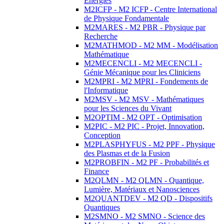
Energies
M2ICFP - M2 ICFP - Centre International
de Physique Fondamentale
M2MARES - M2 PBR - Physique par
Recherche
M2MATHMOD - M2 MM - Modélisation
Mathématique
M2MECENCLI - M2 MECENCLI -
Génie Mécanique pour les Cliniciens
M2MPRI - M2 MPRI - Fondements de
l'Informatique
M2MSV - M2 MSV - Mathématiques
pour les Sciences du Vivant
M2OPTIM - M2 OPT - Optimisation
M2PIC - M2 PIC - Projet, Innovation,
Conception
M2PLASPHYFUS - M2 PPF - Physique
des Plasmas et de la Fusion
M2PROBFIN - M2 PF - Probabilités et
Finance
M2QLMN - M2 QLMN - Quantique,
Lumière, Matériaux et Nanosciences
M2QUANTDEV - M2 QD - Dispositifs
Quantiques
M2SMNO - M2 SMNO - Science des