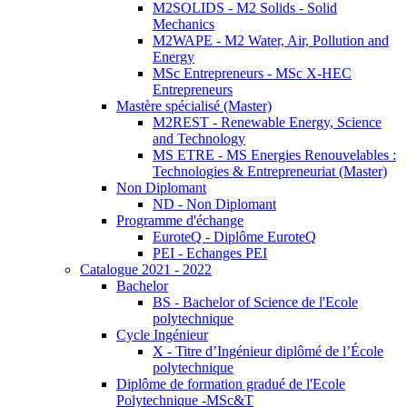
M2SOLIDS - M2 Solids - Solid
Mechanics
M2WAPE - M2 Water, Air, Pollution and
Energy
MSc Entrepreneurs - MSc X-HEC
Entrepreneurs
Mastère spécialisé (Master)
M2REST - Renewable Energy, Science
and Technology
MS ETRE - MS Energies Renouvelables :
Technologies & Entrepreneuriat (Master)
Non Diplomant
ND - Non Diplomant
Programme d'échange
EuroteQ - Diplôme EuroteQ
PEI - Echanges PEI
Catalogue 2021 - 2022
Bachelor
BS - Bachelor of Science de l'Ecole
polytechnique
Cycle Ingénieur
X - Titre d’Ingénieur diplômé de l’École
polytechnique
Diplôme de formation gradué de l'Ecole
Polytechnique -MSc&T