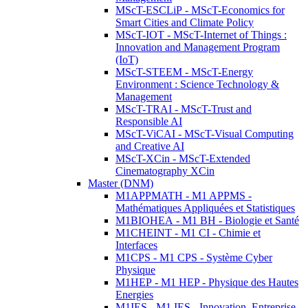
MScT-ESCLiP - MScT-Economics for
Smart Cities and Climate Policy
MScT-IOT - MScT-Internet of Things :
Innovation and Management Program
(IoT)
MScT-STEEM - MScT-Energy
Environment : Science Technology &
Management
MScT-TRAI - MScT-Trust and
Responsible AI
MScT-ViCAI - MScT-Visual Computing
and Creative AI
MScT-XCin - MScT-Extended
Cinematography XCin
Master (DNM)
M1APPMATH - M1 APPMS -
Mathématiques Appliquées et Statistiques
M1BIOHEA - M1 BH - Biologie et Santé
M1CHEINT - M1 CI - Chimie et
Interfaces
M1CPS - M1 CPS - Système Cyber
Physique
M1HEP - M1 HEP - Physique des Hautes
Energies
M1IES - M1 IES - Innovation, Entreprise