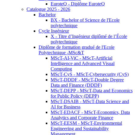
EuroteQ - Diplôme EuroteQ
Catalogue 2025 - 2026
Bachelor
BX - Bachelor of Science de l'Ecole
polytechnique
Cycle Ingénieur
X - Titre d’Ingénieur diplômé de l’École
polytechnique
Diplôme de formation gradué de l'Ecole
Polytechnique -MSc&T
MScT-AI-ViC - MScT-Artificial
Intelligence and Advanced Visual
Computing
MScT-CyS - MScT-Cybersecurity (CyS)
MScT-DDDF - MScT-Double Degree
Data and Finance (DDDF)
MScT-DEPP - MScT-Data and Economics
for Public Policy (DEPP)
MScT-DSAIB - MScT-Data Science and
AI for Business
MScT-EDACF - MScT-Economics, Data
Analytics and Corporate Finance
MScT-EESM - MScT-Environmental
Engineering and Sustainability
Management