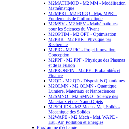
M2MATHMOD - M2 MM - Modélisation
Mathématique
M2MPRI - M2 FODQ - Maj. MPRI -
Fondements de l'Informatique
M2MSV - M2 MSV - Mathématiques
pour les Sciences du Vivant
M2OPTIM - M2 OPT - Optimisation
M2PBR - M2 PBR - Physique par
Recherche
M2PIC - M2 PIC - Projet Innovation
Conception
M2PPF - M2 PPF - Physique des Plasmas
et de la Fusion
M2PROBFIN - M2 PF - Probabilités et
Finance
M2QD - M2 QD - Dispositifs Quantiques
M2QLMN - M2 QLMN - Quantique,
Lumiere, Materiaux et Nanosciences
M2SMNO - M2 SMNO - Science des
Materiaux et des Nano-Objets
M2SOLIDS - M2 Mech - Maj. Solids -
Mecanique des Solides
M2WAPE - M2 Mech - Maj. WAPE -
Eau, Air, Pollution et Energies
Programme d'échange