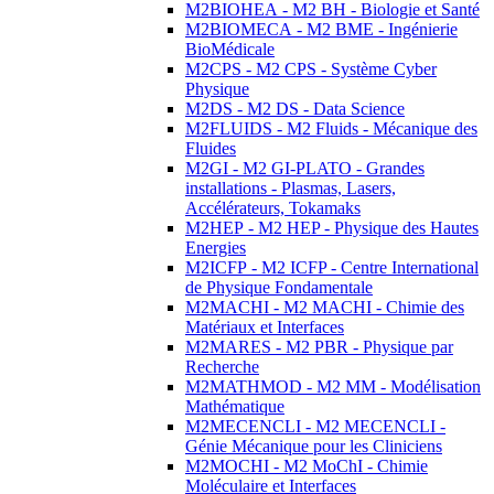
M2BIOHEA - M2 BH - Biologie et Santé
M2BIOMECA - M2 BME - Ingénierie
BioMédicale
M2CPS - M2 CPS - Système Cyber
Physique
M2DS - M2 DS - Data Science
M2FLUIDS - M2 Fluids - Mécanique des
Fluides
M2GI - M2 GI-PLATO - Grandes
installations - Plasmas, Lasers,
Accélérateurs, Tokamaks
M2HEP - M2 HEP - Physique des Hautes
Energies
M2ICFP - M2 ICFP - Centre International
de Physique Fondamentale
M2MACHI - M2 MACHI - Chimie des
Matériaux et Interfaces
M2MARES - M2 PBR - Physique par
Recherche
M2MATHMOD - M2 MM - Modélisation
Mathématique
M2MECENCLI - M2 MECENCLI -
Génie Mécanique pour les Cliniciens
M2MOCHI - M2 MoChI - Chimie
Moléculaire et Interfaces