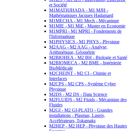
et Société
M1MATHJHADA - M1 MJH -
Mathématiques Jacques Hadamard
M1MECHA - M1 Mech - Mécanique
M1MIE - M1 MiE - Master en Economie
M1MPRI - M1 MPRI - Fondements de
l'Informatique
M1PHYSICS - M1 PHYS - Physique
M2AAG - M2 AAG - Analyse,
Arithmétique, Géométrie
M2BIOHEA - M2 BH - Biologie et Santé
M2BIOMECA - M2 BME - Ingénierie
BioMédicale
M2CHEINT - M2 CI - Chimie et
Interfaces
M2CPS - M2 CPS - Système Cyber
Physique
M2DS - M2 DS - Data Science
M2FLUIDS - M2 Fluids - Mécanique des
Fluides
M2GI - M2 GI-PLATO - Grandes
installations - Plasmas, Lasers,
Accélérateurs, Tokamaks
M2HEP - M2 HEP - Physique des Hautes