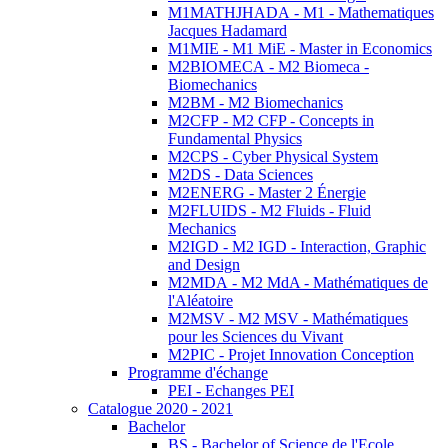
M1MATHJHADA - M1 - Mathematiques
Jacques Hadamard
M1MIE - M1 MiE - Master in Economics
M2BIOMECA - M2 Biomeca -
Biomechanics
M2BM - M2 Biomechanics
M2CFP - M2 CFP - Concepts in
Fundamental Physics
M2CPS - Cyber Physical System
M2DS - Data Sciences
M2ENERG - Master 2 Énergie
M2FLUIDS - M2 Fluids - Fluid
Mechanics
M2IGD - M2 IGD - Interaction, Graphic
and Design
M2MDA - M2 MdA - Mathématiques de
l'Aléatoire
M2MSV - M2 MSV - Mathématiques
pour les Sciences du Vivant
M2PIC - Projet Innovation Conception
Programme d'échange
PEI - Echanges PEI
Catalogue 2020 - 2021
Bachelor
BS - Bachelor of Science de l'Ecole