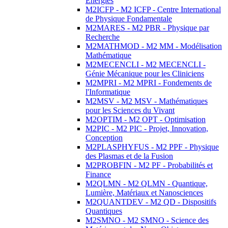
Energies
M2ICFP - M2 ICFP - Centre International
de Physique Fondamentale
M2MARES - M2 PBR - Physique par
Recherche
M2MATHMOD - M2 MM - Modélisation
Mathématique
M2MECENCLI - M2 MECENCLI -
Génie Mécanique pour les Cliniciens
M2MPRI - M2 MPRI - Fondements de
l'Informatique
M2MSV - M2 MSV - Mathématiques
pour les Sciences du Vivant
M2OPTIM - M2 OPT - Optimisation
M2PIC - M2 PIC - Projet, Innovation,
Conception
M2PLASPHYFUS - M2 PPF - Physique
des Plasmas et de la Fusion
M2PROBFIN - M2 PF - Probabilités et
Finance
M2QLMN - M2 QLMN - Quantique,
Lumière, Matériaux et Nanosciences
M2QUANTDEV - M2 QD - Dispositifs
Quantiques
M2SMNO - M2 SMNO - Science des