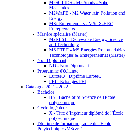
M2SOLIDS - M2 Solids - Solid
Mechanics
M2WAPE - M2 Water, Air, Pollution and
Energy
MSc Entrepreneurs - MSc X-HEC
Entrepreneurs
Mastère spécialisé (Master)
M2REST - Renewable Energy, Science
and Technology
MS ETRE - MS Energies Renouvelables :
Technologies & Entrepreneuriat (Master)
Non Diplomant
ND - Non Diplomant
Programme d'échange
EuroteQ - Diplôme EuroteQ
PEI - Echanges PEI
Catalogue 2021 - 2022
Bachelor
BS - Bachelor of Science de l'Ecole
polytechnique
Cycle Ingénieur
X - Titre d’Ingénieur diplômé de l’École
polytechnique
Diplôme de formation gradué de l'Ecole
Polytechnique -MSc&T