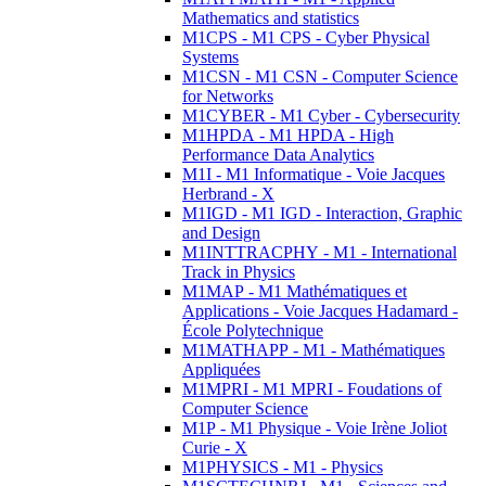
Mathematics and statistics
M1CPS - M1 CPS - Cyber Physical
Systems
M1CSN - M1 CSN - Computer Science
for Networks
M1CYBER - M1 Cyber - Cybersecurity
M1HPDA - M1 HPDA - High
Performance Data Analytics
M1I - M1 Informatique - Voie Jacques
Herbrand - X
M1IGD - M1 IGD - Interaction, Graphic
and Design
M1INTTRACPHY - M1 - International
Track in Physics
M1MAP - M1 Mathématiques et
Applications - Voie Jacques Hadamard -
École Polytechnique
M1MATHAPP - M1 - Mathématiques
Appliquées
M1MPRI - M1 MPRI - Foudations of
Computer Science
M1P - M1 Physique - Voie Irène Joliot
Curie - X
M1PHYSICS - M1 - Physics