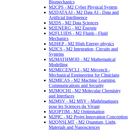
Biomechanics
M2CPS - M2 Cyber Physical System
M2DATAAI - M2 Data AI - Data and
Artificial Intelligence
M2DS - M2 Data Sciences
M2ENERG - M2 Énergie
M2FLUIDS - M2 Fluids - Fluid
Mechanics
M2HEP - M2 High Energy physics
M2ICS - M2 Integration, Circuits and
Systems
M2MATHMOD - M2 Mathematical
Modelling
M2MECENCLI - M2 Mecencli -
Mechanical Engineering for Clinicians
M2MICAS - M2 Machine Learning,
Communications and Security
M2MOCHI - M2 Molecular Chemistry
and Interfaces
M2MSV - M2 MSV - Mathématiques
pour les Sciences du Vivant
M2OPTIM - M2 Optimisation
M2PIC - M2 Projet Innovation Conception
M2QNSLMT - M2 Quantum, Light,
Materials and Nanosciences