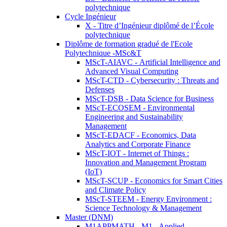
polytechnique
Cycle Ingénieur
X - Titre d’Ingénieur diplômé de l’École
polytechnique
Diplôme de formation gradué de l'Ecole
Polytechnique -MSc&T
MScT-AIAVC - Artificial Intelligence and
Advanced Visual Computing
MScT-CTD - Cybersecurity : Threats and
Defenses
MScT-DSB - Data Science for Business
MScT-ECOSEM - Environmental
Engineering and Sustainability
Management
MScT-EDACF - Economics, Data
Analytics and Corporate Finance
MScT-IOT - Internet of Things :
Innovation and Management Program
(IoT)
MScT-SCUP - Economics for Smart Cities
and Climate Policy
MScT-STEEM - Energy Environment :
Science Technology & Management
Master (DNM)
M1APPMATH - M1 - Applied