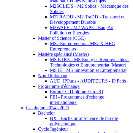
Matériaux et des Nano-Objets
M2SOLIDS - M2 Solids - Mécanique des
Solides
M2TRADD - M2 TraDD - Transport et
Développement Durable
M2WAPE - M2 WAPE - Eau, Air,
Pollution et Énergies
Master of Science (CGE)
MSc Entrepreneurs - MSc X-HEC
Entrepreneurs
Mastère spécialisé (Master)
MS ETRE - MS Energies Renouvelables :
Technologies et Entrepreneuriat (Master)
MS IE - MS Innovation et Entreprenariat
Non Diplomant
AUD_IPParis - AUDITEURS - IP Paris
Programme d'échange
EuroteQ - Diplôme EuroteQ
PEI - Programmes d'échange
internationaux
Catalogue 2024 - 2025
Bachelor
BX - Bachelor of Science de l'Ecole
polytechnique
Cycle Ingénieur