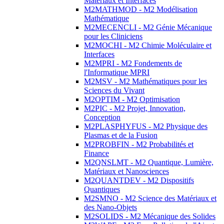
Matériaux et Interfaces
M2MATHMOD - M2 Modélisation
Mathématique
M2MECENCLI - M2 Génie Mécanique
pour les Cliniciens
M2MOCHI - M2 Chimie Moléculaire et
Interfaces
M2MPRI - M2 Fondements de
l'Informatique MPRI
M2MSV - M2 Mathématiques pour les
Sciences du Vivant
M2OPTIM - M2 Optimisation
M2PIC - M2 Projet, Innovation,
Conception
M2PLASPHYFUS - M2 Physique des
Plasmas et de la Fusion
M2PROBFIN - M2 Probabilités et
Finance
M2QNSLMT - M2 Quantique, Lumière,
Matériaux et Nanosciences
M2QUANTDEV - M2 Dispositifs
Quantiques
M2SMNO - M2 Science des Matériaux et
des Nano-Objets
M2SOLIDS - M2 Mécanique des Solides