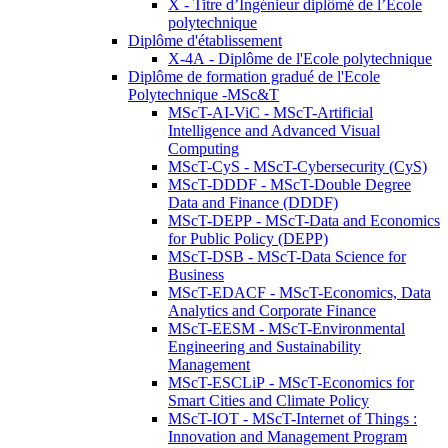
X - Titre d’Ingénieur diplômé de l’École
polytechnique
Diplôme d'établissement
X-4A - Diplôme de l'Ecole polytechnique
Diplôme de formation gradué de l'Ecole
Polytechnique -MSc&T
MScT-AI-ViC - MScT-Artificial
Intelligence and Advanced Visual
Computing
MScT-CyS - MScT-Cybersecurity (CyS)
MScT-DDDF - MScT-Double Degree
Data and Finance (DDDF)
MScT-DEPP - MScT-Data and Economics
for Public Policy (DEPP)
MScT-DSB - MScT-Data Science for
Business
MScT-EDACF - MScT-Economics, Data
Analytics and Corporate Finance
MScT-EESM - MScT-Environmental
Engineering and Sustainability
Management
MScT-ESCLiP - MScT-Economics for
Smart Cities and Climate Policy
MScT-IOT - MScT-Internet of Things :
Innovation and Management Program