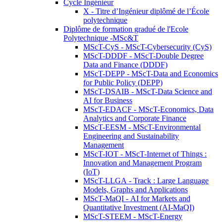
Cycle Ingénieur
X - Titre d’Ingénieur diplômé de l’École
polytechnique
Diplôme de formation gradué de l'Ecole
Polytechnique -MSc&T
MScT-CyS - MScT-Cybersecurity (CyS)
MScT-DDDF - MScT-Double Degree
Data and Finance (DDDF)
MScT-DEPP - MScT-Data and Economics
for Public Policy (DEPP)
MScT-DSAIB - MScT-Data Science and
AI for Business
MScT-EDACF - MScT-Economics, Data
Analytics and Corporate Finance
MScT-EESM - MScT-Environmental
Engineering and Sustainability
Management
MScT-IOT - MScT-Internet of Things :
Innovation and Management Program
(IoT)
MScT-LLGA - Track : Large Language
Models, Graphs and Applications
MScT-MaQI - AI for Markets and
Quantitative Investment (AI-MaQI)
MScT-STEEM - MScT-Energy