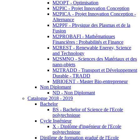
M2OPT - Optimisation
M2PIC - Projet Innovation Conception
M2PICA - Projet Innovation Conception -
Alternance
M2PPF - Physique des Plasmas et de la
Fusion
M2PROBAFI - Mathématiques
Financières : Probabilités et Finance
M2REST - Renewable Energy, Science
and Technology
M2SMNO - Sciences des Matériaux et des
nano-objets
M2TRADD - Transport et Développement
Durable - TRADD
MBIOENT - Master Bio-entrepreneur
Non Diplomant
ND - Non Diplomant
Catalogue 2018 - 2019
Bachelor
BS - Bachelor of Science de l'Ecole
polytechnique
Cycle Ingénieur
X - Diplôme d'ingénieur de l'Ecole
polytechnique
Diplôme de formation gradué de l'Ecole