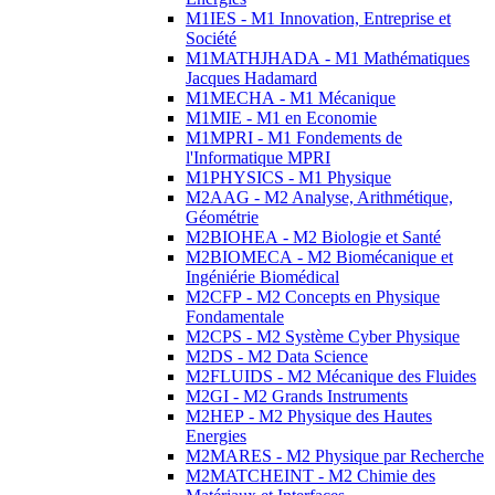
M1IES - M1 Innovation, Entreprise et
Société
M1MATHJHADA - M1 Mathématiques
Jacques Hadamard
M1MECHA - M1 Mécanique
M1MIE - M1 en Economie
M1MPRI - M1 Fondements de
l'Informatique MPRI
M1PHYSICS - M1 Physique
M2AAG - M2 Analyse, Arithmétique,
Géométrie
M2BIOHEA - M2 Biologie et Santé
M2BIOMECA - M2 Biomécanique et
Ingéniérie Biomédical
M2CFP - M2 Concepts en Physique
Fondamentale
M2CPS - M2 Système Cyber Physique
M2DS - M2 Data Science
M2FLUIDS - M2 Mécanique des Fluides
M2GI - M2 Grands Instruments
M2HEP - M2 Physique des Hautes
Energies
M2MARES - M2 Physique par Recherche
M2MATCHEINT - M2 Chimie des