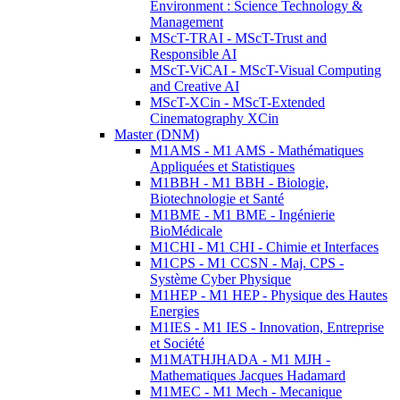
Environment : Science Technology &
Management
MScT-TRAI - MScT-Trust and
Responsible AI
MScT-ViCAI - MScT-Visual Computing
and Creative AI
MScT-XCin - MScT-Extended
Cinematography XCin
Master (DNM)
M1AMS - M1 AMS - Mathématiques
Appliquées et Statistiques
M1BBH - M1 BBH - Biologie,
Biotechnologie et Santé
M1BME - M1 BME - Ingénierie
BioMédicale
M1CHI - M1 CHI - Chimie et Interfaces
M1CPS - M1 CCSN - Maj. CPS -
Système Cyber Physique
M1HEP - M1 HEP - Physique des Hautes
Energies
M1IES - M1 IES - Innovation, Entreprise
et Société
M1MATHJHADA - M1 MJH -
Mathematiques Jacques Hadamard
M1MEC - M1 Mech - Mecanique