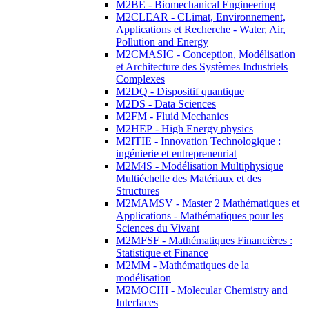
M2BE - Biomechanical Engineering
M2CLEAR - CLimat, Environnement,
Applications et Recherche - Water, Air,
Pollution and Energy
M2CMASIC - Conception, Modélisation
et Architecture des Systèmes Industriels
Complexes
M2DQ - Dispositif quantique
M2DS - Data Sciences
M2FM - Fluid Mechanics
M2HEP - High Energy physics
M2ITIE - Innovation Technologique :
ingénierie et entrepreneuriat
M2M4S - Modélisation Multiphysique
Multiéchelle des Matériaux et des
Structures
M2MAMSV - Master 2 Mathématiques et
Applications - Mathématiques pour les
Sciences du Vivant
M2MFSF - Mathématiques Financières :
Statistique et Finance
M2MM - Mathématiques de la
modélisation
M2MOCHI - Molecular Chemistry and
Interfaces