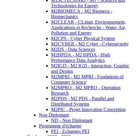
M1SCTECHNRJ - M1 - Sciences and
Technologies for Energy
M2BIOMECA - M2 Biomeca -
Biomechanics
M2CLEAR - CLimat, Environnement,
Applications et Recherche - Water, Air,
Pollution and Energy
M2CPS - Cyber Physical System
M2CYBER - M2 Cyber - Cybersecurity
M2DS - Data Sciences
M2HPDA - M2 HPDA - High
Performance Data Analytics
M2IGD - M2 IGD - Interaction, Graphic
and Design
M2MPRI - M2 MPRI - Foudations of
Computer Science
M2MPRO - M2 MPRO - Operation
Research
M2PDS - M2 PDS - Parallel and
Distributed Systems
M2PIC - Projet Innovation Conception
Non Diplomant
ND - Non Diplomant
Programme d'échange
PEI - Echanges PEI