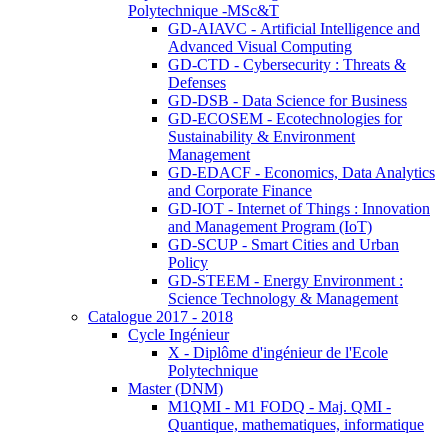
Polytechnique -MSc&T
GD-AIAVC - Artificial Intelligence and
Advanced Visual Computing
GD-CTD - Cybersecurity : Threats &
Defenses
GD-DSB - Data Science for Business
GD-ECOSEM - Ecotechnologies for
Sustainability & Environment
Management
GD-EDACF - Economics, Data Analytics
and Corporate Finance
GD-IOT - Internet of Things : Innovation
and Management Program (IoT)
GD-SCUP - Smart Cities and Urban
Policy
GD-STEEM - Energy Environment :
Science Technology & Management
Catalogue 2017 - 2018
Cycle Ingénieur
X - Diplôme d'ingénieur de l'Ecole
Polytechnique
Master (DNM)
M1QMI - M1 FODQ - Maj. QMI -
Quantique, mathematiques, informatique