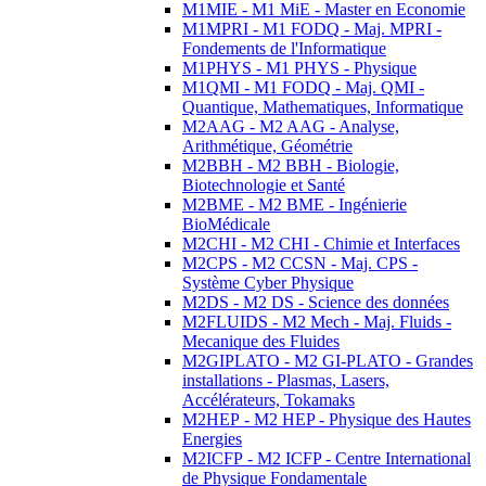
M1MIE - M1 MiE - Master en Economie
M1MPRI - M1 FODQ - Maj. MPRI -
Fondements de l'Informatique
M1PHYS - M1 PHYS - Physique
M1QMI - M1 FODQ - Maj. QMI -
Quantique, Mathematiques, Informatique
M2AAG - M2 AAG - Analyse,
Arithmétique, Géométrie
M2BBH - M2 BBH - Biologie,
Biotechnologie et Santé
M2BME - M2 BME - Ingénierie
BioMédicale
M2CHI - M2 CHI - Chimie et Interfaces
M2CPS - M2 CCSN - Maj. CPS -
Système Cyber Physique
M2DS - M2 DS - Science des données
M2FLUIDS - M2 Mech - Maj. Fluids -
Mecanique des Fluides
M2GIPLATO - M2 GI-PLATO - Grandes
installations - Plasmas, Lasers,
Accélérateurs, Tokamaks
M2HEP - M2 HEP - Physique des Hautes
Energies
M2ICFP - M2 ICFP - Centre International
de Physique Fondamentale