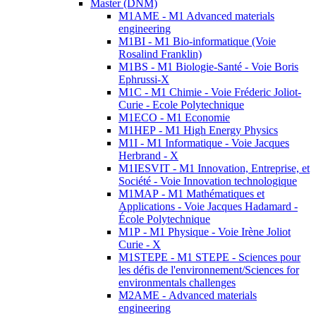
Master (DNM)
M1AME - M1 Advanced materials
engineering
M1BI - M1 Bio-informatique (Voie
Rosalind Franklin)
M1BS - M1 Biologie-Santé - Voie Boris
Ephrussi-X
M1C - M1 Chimie - Voie Fréderic Joliot-
Curie - Ecole Polytechnique
M1ECO - M1 Economie
M1HEP - M1 High Energy Physics
M1I - M1 Informatique - Voie Jacques
Herbrand - X
M1IESVIT - M1 Innovation, Entreprise, et
Société - Voie Innovation technologique
M1MAP - M1 Mathématiques et
Applications - Voie Jacques Hadamard -
École Polytechnique
M1P - M1 Physique - Voie Irène Joliot
Curie - X
M1STEPE - M1 STEPE - Sciences pour
les défis de l'environnement/Sciences for
environmentals challenges
M2AME - Advanced materials
engineering