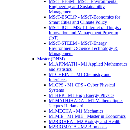
MScT-EESM - MScT-Environmental
Engineering and Sustainability
Management
MScT-ESCLiP - MScT-Economics for
Smart Cities and Climate Policy
MScT-IOT - MScT-Internet of Things :
Innovation and Management Program
(IoT)
MScT-STEEM - MScT-Energy
Environment : Science Technology &
Management
Master (DNM)
M1APPMATH - M1 Applied Mathematics
and statistics
M1CHEINT - M1 Chemistry and
Interfaces
M1CPS - M1 CPS - Cyber Physical
Systems
M1HEP - M1 High Energy Physics
M1MATHJHADA - M1 Mathematiques
Jacques Hadamard
M1MECHA - M1 Mechanics
M1MIE - M1 MIE - Master in Economics
M2BIOHEA - M2 Biology and Health
M2BIOMECA - M2 Biomeca -