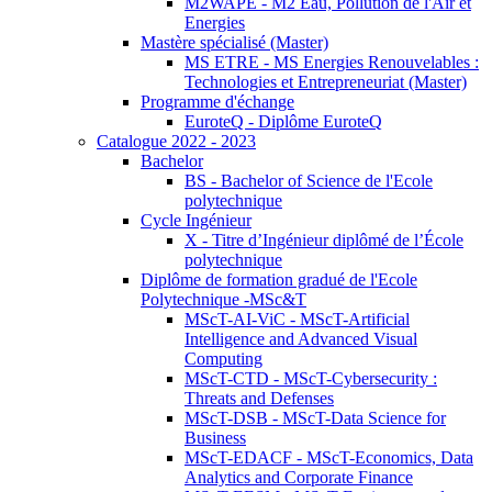
M2WAPE - M2 Eau, Pollution de l'Air et
Energies
Mastère spécialisé (Master)
MS ETRE - MS Energies Renouvelables :
Technologies et Entrepreneuriat (Master)
Programme d'échange
EuroteQ - Diplôme EuroteQ
Catalogue 2022 - 2023
Bachelor
BS - Bachelor of Science de l'Ecole
polytechnique
Cycle Ingénieur
X - Titre d’Ingénieur diplômé de l’École
polytechnique
Diplôme de formation gradué de l'Ecole
Polytechnique -MSc&T
MScT-AI-ViC - MScT-Artificial
Intelligence and Advanced Visual
Computing
MScT-CTD - MScT-Cybersecurity :
Threats and Defenses
MScT-DSB - MScT-Data Science for
Business
MScT-EDACF - MScT-Economics, Data
Analytics and Corporate Finance