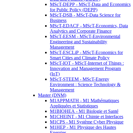
MScT-DEPP - MScT-Data and Economics
for Public Policy (DEPP)
MScT-DSB - MScT-Data Science for
Business
MScT-EDACF - MScT-Economics, Data
Analytics and Corporate Finance
MScT-EESM - MScT-Environmental
Engineering and Sustainability
Management
MScT-ESCLiP - MScT-Economics for
Smart Cities and Climate Policy
MScT-IOT - MScT-Internet of Things :
Innovation and Management Program
(IoT)
MScT-STEEM - MScT-Energy
Environment : Science Technology &
Management
Master (DNM)
M1APPMATH - M1 Mathématiques
Appliquées et Statistiques
M1BIOHEA - M1 Biologie et Santé
M1CHEINT - M1 Chimie et Interfaces
M1CPS - M1 Système Cyber Physique
M1HEP - M1 Physique des Hautes
Energies