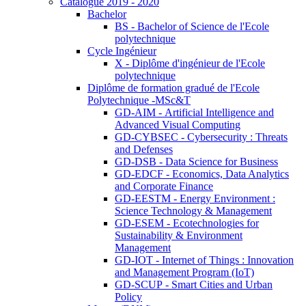
Catalogue 2019 - 2020
Bachelor
BS - Bachelor of Science de l'Ecole
polytechnique
Cycle Ingénieur
X - Diplôme d'ingénieur de l'Ecole
polytechnique
Diplôme de formation gradué de l'Ecole
Polytechnique -MSc&T
GD-AIM - Artificial Intelligence and
Advanced Visual Computing
GD-CYBSEC - Cybersecurity : Threats
and Defenses
GD-DSB - Data Science for Business
GD-EDCF - Economics, Data Analytics
and Corporate Finance
GD-EESTM - Energy Environment :
Science Technology & Management
GD-ESEM - Ecotechnologies for
Sustainability & Environment
Management
GD-IOT - Internet of Things : Innovation
and Management Program (IoT)
GD-SCUP - Smart Cities and Urban
Policy