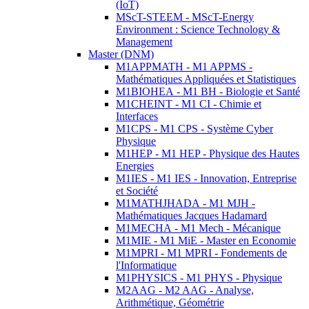
(IoT)
MScT-STEEM - MScT-Energy
Environment : Science Technology &
Management
Master (DNM)
M1APPMATH - M1 APPMS -
Mathématiques Appliquées et Statistiques
M1BIOHEA - M1 BH - Biologie et Santé
M1CHEINT - M1 CI - Chimie et
Interfaces
M1CPS - M1 CPS - Système Cyber
Physique
M1HEP - M1 HEP - Physique des Hautes
Energies
M1IES - M1 IES - Innovation, Entreprise
et Société
M1MATHJHADA - M1 MJH -
Mathématiques Jacques Hadamard
M1MECHA - M1 Mech - Mécanique
M1MIE - M1 MiE - Master en Economie
M1MPRI - M1 MPRI - Fondements de
l'Informatique
M1PHYSICS - M1 PHYS - Physique
M2AAG - M2 AAG - Analyse,
Arithmétique, Géométrie