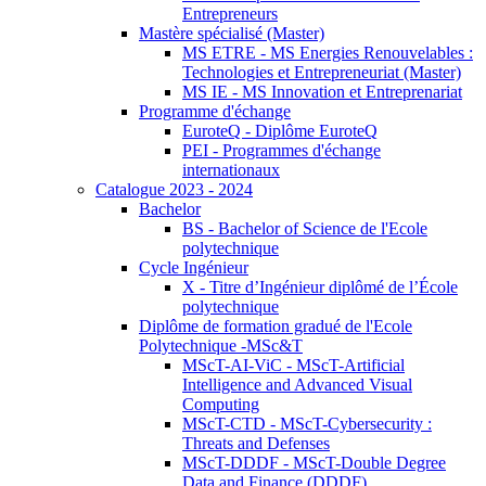
Entrepreneurs
Mastère spécialisé (Master)
MS ETRE - MS Energies Renouvelables :
Technologies et Entrepreneuriat (Master)
MS IE - MS Innovation et Entreprenariat
Programme d'échange
EuroteQ - Diplôme EuroteQ
PEI - Programmes d'échange
internationaux
Catalogue 2023 - 2024
Bachelor
BS - Bachelor of Science de l'Ecole
polytechnique
Cycle Ingénieur
X - Titre d’Ingénieur diplômé de l’École
polytechnique
Diplôme de formation gradué de l'Ecole
Polytechnique -MSc&T
MScT-AI-ViC - MScT-Artificial
Intelligence and Advanced Visual
Computing
MScT-CTD - MScT-Cybersecurity :
Threats and Defenses
MScT-DDDF - MScT-Double Degree
Data and Finance (DDDF)