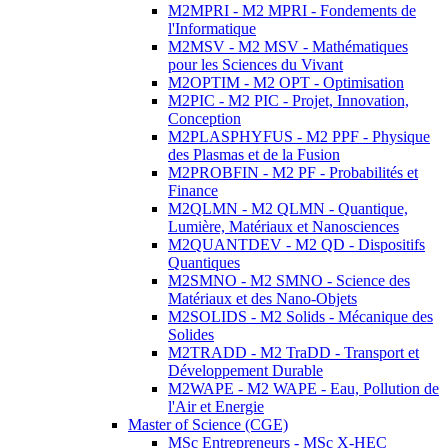
M2MPRI - M2 MPRI - Fondements de
l'Informatique
M2MSV - M2 MSV - Mathématiques
pour les Sciences du Vivant
M2OPTIM - M2 OPT - Optimisation
M2PIC - M2 PIC - Projet, Innovation,
Conception
M2PLASPHYFUS - M2 PPF - Physique
des Plasmas et de la Fusion
M2PROBFIN - M2 PF - Probabilités et
Finance
M2QLMN - M2 QLMN - Quantique,
Lumière, Matériaux et Nanosciences
M2QUANTDEV - M2 QD - Dispositifs
Quantiques
M2SMNO - M2 SMNO - Science des
Matériaux et des Nano-Objets
M2SOLIDS - M2 Solids - Mécanique des
Solides
M2TRADD - M2 TraDD - Transport et
Développement Durable
M2WAPE - M2 WAPE - Eau, Pollution de
l'Air et Energie
Master of Science (CGE)
MSc Entrepreneurs - MSc X-HEC