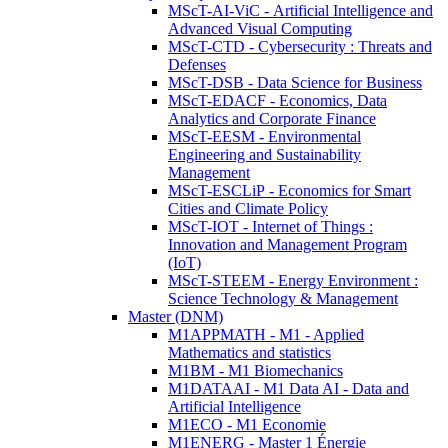
MScT-AI-ViC - Artificial Intelligence and
Advanced Visual Computing
MScT-CTD - Cybersecurity : Threats and
Defenses
MScT-DSB - Data Science for Business
MScT-EDACF - Economics, Data
Analytics and Corporate Finance
MScT-EESM - Environmental
Engineering and Sustainability
Management
MScT-ESCLiP - Economics for Smart
Cities and Climate Policy
MScT-IOT - Internet of Things :
Innovation and Management Program
(IoT)
MScT-STEEM - Energy Environment :
Science Technology & Management
Master (DNM)
M1APPMATH - M1 - Applied
Mathematics and statistics
M1BM - M1 Biomechanics
M1DATAAI - M1 Data AI - Data and
Artificial Intelligence
M1ECO - M1 Economie
M1ENERG - Master 1 Énergie