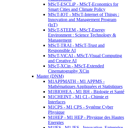
MScT-ESCLiP - MScT-Economics for
Smart Cities and Climate Policy
MScT-IOT - MScT-Internet of Things :
Innovation and Management Program
(IoT)
MScT-STEEM - MScT-Energy
Environment : Science Technology &
Management
MScT-TRAI - MScT-Trust and
Responsible AI
MScT-ViCAI - MScT-Visual Computing
and Creative AI
MScT-XCin - MScT-Extended
Cinematography XCin
Master (DNM)
M1APPMATH - M1 APPMS -
Mathématiques Appliquées et Statistiques
M1BIOHEA - M1 BH - Biologie et Santé
M1CHEINT - M1 CI - Chimie et
Interfaces
M1CPS - M1 CPS - Système Cyber
Physique
M1HEP - M1 HEP - Physique des Hautes
Energies
M1IES - M1 IES - Innovation, Entreprise