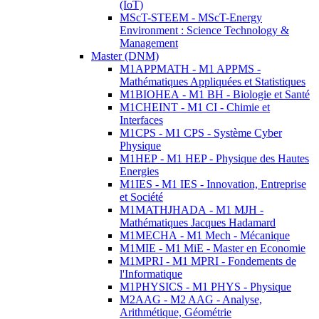
(IoT)
MScT-STEEM - MScT-Energy
Environment : Science Technology &
Management
Master (DNM)
M1APPMATH - M1 APPMS -
Mathématiques Appliquées et Statistiques
M1BIOHEA - M1 BH - Biologie et Santé
M1CHEINT - M1 CI - Chimie et
Interfaces
M1CPS - M1 CPS - Système Cyber
Physique
M1HEP - M1 HEP - Physique des Hautes
Energies
M1IES - M1 IES - Innovation, Entreprise
et Société
M1MATHJHADA - M1 MJH -
Mathématiques Jacques Hadamard
M1MECHA - M1 Mech - Mécanique
M1MIE - M1 MiE - Master en Economie
M1MPRI - M1 MPRI - Fondements de
l'Informatique
M1PHYSICS - M1 PHYS - Physique
M2AAG - M2 AAG - Analyse,
Arithmétique, Géométrie