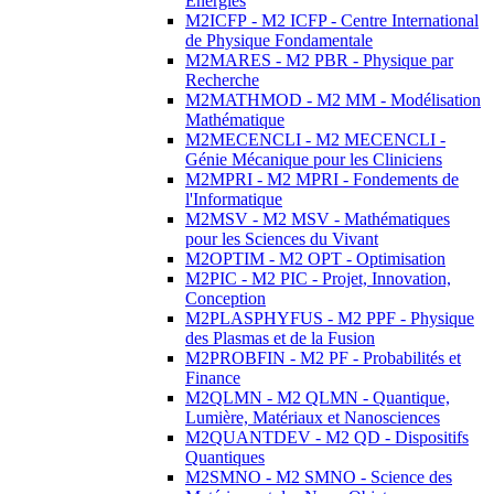
Energies
M2ICFP - M2 ICFP - Centre International
de Physique Fondamentale
M2MARES - M2 PBR - Physique par
Recherche
M2MATHMOD - M2 MM - Modélisation
Mathématique
M2MECENCLI - M2 MECENCLI -
Génie Mécanique pour les Cliniciens
M2MPRI - M2 MPRI - Fondements de
l'Informatique
M2MSV - M2 MSV - Mathématiques
pour les Sciences du Vivant
M2OPTIM - M2 OPT - Optimisation
M2PIC - M2 PIC - Projet, Innovation,
Conception
M2PLASPHYFUS - M2 PPF - Physique
des Plasmas et de la Fusion
M2PROBFIN - M2 PF - Probabilités et
Finance
M2QLMN - M2 QLMN - Quantique,
Lumière, Matériaux et Nanosciences
M2QUANTDEV - M2 QD - Dispositifs
Quantiques
M2SMNO - M2 SMNO - Science des