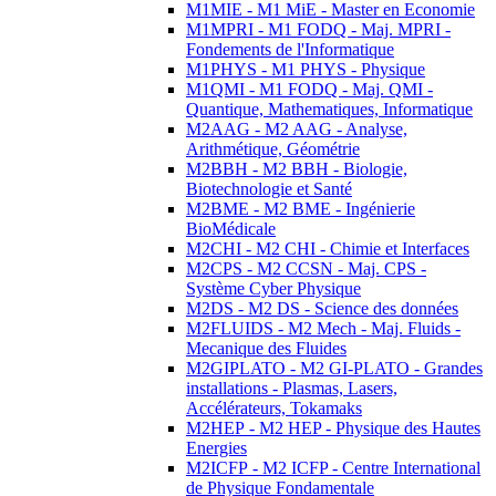
M1MIE - M1 MiE - Master en Economie
M1MPRI - M1 FODQ - Maj. MPRI -
Fondements de l'Informatique
M1PHYS - M1 PHYS - Physique
M1QMI - M1 FODQ - Maj. QMI -
Quantique, Mathematiques, Informatique
M2AAG - M2 AAG - Analyse,
Arithmétique, Géométrie
M2BBH - M2 BBH - Biologie,
Biotechnologie et Santé
M2BME - M2 BME - Ingénierie
BioMédicale
M2CHI - M2 CHI - Chimie et Interfaces
M2CPS - M2 CCSN - Maj. CPS -
Système Cyber Physique
M2DS - M2 DS - Science des données
M2FLUIDS - M2 Mech - Maj. Fluids -
Mecanique des Fluides
M2GIPLATO - M2 GI-PLATO - Grandes
installations - Plasmas, Lasers,
Accélérateurs, Tokamaks
M2HEP - M2 HEP - Physique des Hautes
Energies
M2ICFP - M2 ICFP - Centre International
de Physique Fondamentale