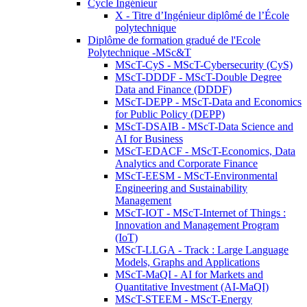
Cycle Ingénieur
X - Titre d’Ingénieur diplômé de l’École
polytechnique
Diplôme de formation gradué de l'Ecole
Polytechnique -MSc&T
MScT-CyS - MScT-Cybersecurity (CyS)
MScT-DDDF - MScT-Double Degree
Data and Finance (DDDF)
MScT-DEPP - MScT-Data and Economics
for Public Policy (DEPP)
MScT-DSAIB - MScT-Data Science and
AI for Business
MScT-EDACF - MScT-Economics, Data
Analytics and Corporate Finance
MScT-EESM - MScT-Environmental
Engineering and Sustainability
Management
MScT-IOT - MScT-Internet of Things :
Innovation and Management Program
(IoT)
MScT-LLGA - Track : Large Language
Models, Graphs and Applications
MScT-MaQI - AI for Markets and
Quantitative Investment (AI-MaQI)
MScT-STEEM - MScT-Energy