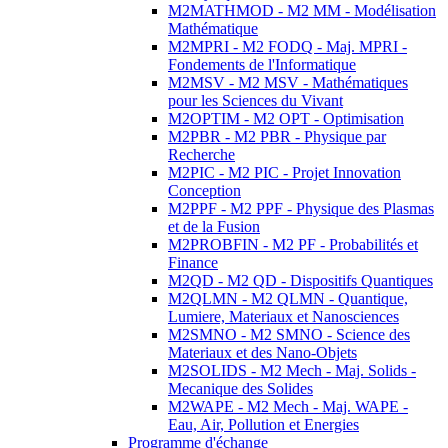
M2MATHMOD - M2 MM - Modélisation
Mathématique
M2MPRI - M2 FODQ - Maj. MPRI -
Fondements de l'Informatique
M2MSV - M2 MSV - Mathématiques
pour les Sciences du Vivant
M2OPTIM - M2 OPT - Optimisation
M2PBR - M2 PBR - Physique par
Recherche
M2PIC - M2 PIC - Projet Innovation
Conception
M2PPF - M2 PPF - Physique des Plasmas
et de la Fusion
M2PROBFIN - M2 PF - Probabilités et
Finance
M2QD - M2 QD - Dispositifs Quantiques
M2QLMN - M2 QLMN - Quantique,
Lumiere, Materiaux et Nanosciences
M2SMNO - M2 SMNO - Science des
Materiaux et des Nano-Objets
M2SOLIDS - M2 Mech - Maj. Solids -
Mecanique des Solides
M2WAPE - M2 Mech - Maj. WAPE -
Eau, Air, Pollution et Energies
Programme d'échange