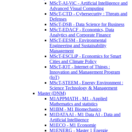
MScT-AI-ViC - Artificial Intelligence and
Advanced Visual Computing
MScT-CTD - Cybersecurity : Threats and
Defenses
MScT-DSB - Data Science for Business
MScT-EDACF - Economics, Data
Analytics and Corporate Finance
MScT-EESM - Environmental
Engineering and Sustainability
Management
MScT-ESCLiP - Economics for Smart
Cities and Climate Policy
MScT-IOT - Internet of Things :
Innovation and Management Program
(IoT)
MScT-STEEM - Energy Environment :
Science Technology & Management
Master (DNM)
M1APPMATH - M1 - Applied
Mathematics and statistics
M1BM - M1 Biomechanics
M1DATAAI - M1 Data AI - Data and
Artificial Intelligence
M1ECO - M1 Economie
M1ENERG - Master 1 Énergie