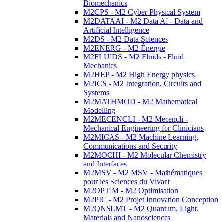
Biomechanics
M2CPS - M2 Cyber Physical System
M2DATAAI - M2 Data AI - Data and
Artificial Intelligence
M2DS - M2 Data Sciences
M2ENERG - M2 Énergie
M2FLUIDS - M2 Fluids - Fluid
Mechanics
M2HEP - M2 High Energy physics
M2ICS - M2 Integration, Circuits and
Systems
M2MATHMOD - M2 Mathematical
Modelling
M2MECENCLI - M2 Mecencli -
Mechanical Engineering for Clinicians
M2MICAS - M2 Machine Learning,
Communications and Security
M2MOCHI - M2 Molecular Chemistry
and Interfaces
M2MSV - M2 MSV - Mathématiques
pour les Sciences du Vivant
M2OPTIM - M2 Optimisation
M2PIC - M2 Projet Innovation Conception
M2QNSLMT - M2 Quantum, Light,
Materials and Nanosciences