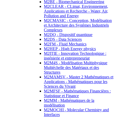
M2BE - Biomechanical Engineering
M2CLEAR - CLimat, Environnement,
Applications et Recherche - Water, Air,
Pollution and Energy
M2CMASIC - Conception, Modélisation
et Architecture des Systèmes Industriels
Complexes
M2DQ - Dispositif quantique
M2DS - Data Sciences
M2FM - Fluid Mechanics
M2HEP - High Energy physics
M2ITIE - Innovation Technologique :
ingénierie et entrepreneuriat
M2M4S - Modélisation Multiphysique
Multiéchelle des Matériaux et des
Structures
M2MAMSV - Master 2 Mathématiques et
Applications - Mathématiques pour les
Sciences du Vivant
M2MFSF - Mathématiques Financières :
Statistique et Finance
M2MM - Mathématiques de la
modélisation
M2MOCHI - Molecular Chemistry and
Interfaces