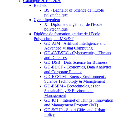
Catalogue 2019 - 2020
Bachelor
BS - Bachelor of Science de l'Ecole
polytechnique
Cycle Ingénieur
X - Diplôme d'ingénieur de l'Ecole
polytechnique
Diplôme de formation gradué de l'Ecole
Polytechnique -MSc&T
GD-AIM - Artificial Intelligence and
Advanced Visual Computing
GD-CYBSEC - Cybersecurity : Threats
and Defenses
GD-DSB - Data Science for Business
GD-EDCF - Economics, Data Analytics
and Corporate Finance
GD-EESTM - Energy Environment :
Science Technology & Management
GD-ESEM - Ecotechnologies for
Sustainability & Environment
Management
GD-IOT - Internet of Things : Innovation
and Management Program (IoT)
GD-SCUP - Smart Cities and Urban
Policy