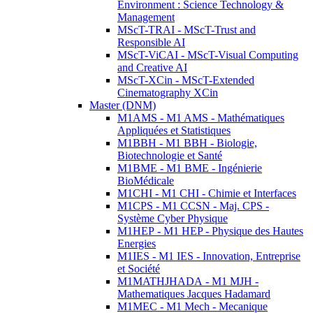
Environment : Science Technology &
Management
MScT-TRAI - MScT-Trust and
Responsible AI
MScT-ViCAI - MScT-Visual Computing
and Creative AI
MScT-XCin - MScT-Extended
Cinematography XCin
Master (DNM)
M1AMS - M1 AMS - Mathématiques
Appliquées et Statistiques
M1BBH - M1 BBH - Biologie,
Biotechnologie et Santé
M1BME - M1 BME - Ingénierie
BioMédicale
M1CHI - M1 CHI - Chimie et Interfaces
M1CPS - M1 CCSN - Maj. CPS -
Système Cyber Physique
M1HEP - M1 HEP - Physique des Hautes
Energies
M1IES - M1 IES - Innovation, Entreprise
et Société
M1MATHJHADA - M1 MJH -
Mathematiques Jacques Hadamard
M1MEC - M1 Mech - Mecanique