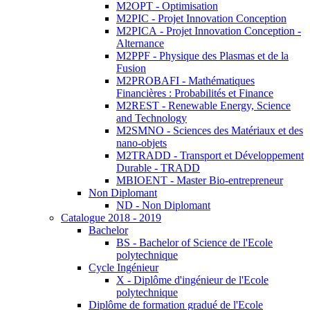
M2OPT - Optimisation
M2PIC - Projet Innovation Conception
M2PICA - Projet Innovation Conception -
Alternance
M2PPF - Physique des Plasmas et de la
Fusion
M2PROBAFI - Mathématiques
Financières : Probabilités et Finance
M2REST - Renewable Energy, Science
and Technology
M2SMNO - Sciences des Matériaux et des
nano-objets
M2TRADD - Transport et Développement
Durable - TRADD
MBIOENT - Master Bio-entrepreneur
Non Diplomant
ND - Non Diplomant
Catalogue 2018 - 2019
Bachelor
BS - Bachelor of Science de l'Ecole
polytechnique
Cycle Ingénieur
X - Diplôme d'ingénieur de l'Ecole
polytechnique
Diplôme de formation gradué de l'Ecole