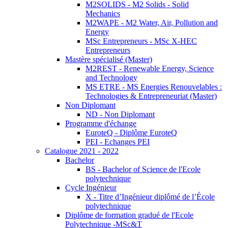
M2SOLIDS - M2 Solids - Solid
Mechanics
M2WAPE - M2 Water, Air, Pollution and
Energy
MSc Entrepreneurs - MSc X-HEC
Entrepreneurs
Mastère spécialisé (Master)
M2REST - Renewable Energy, Science
and Technology
MS ETRE - MS Energies Renouvelables :
Technologies & Entrepreneuriat (Master)
Non Diplomant
ND - Non Diplomant
Programme d'échange
EuroteQ - Diplôme EuroteQ
PEI - Echanges PEI
Catalogue 2021 - 2022
Bachelor
BS - Bachelor of Science de l'Ecole
polytechnique
Cycle Ingénieur
X - Titre d’Ingénieur diplômé de l’École
polytechnique
Diplôme de formation gradué de l'Ecole
Polytechnique -MSc&T