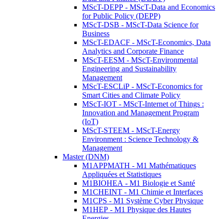
MScT-DEPP - MScT-Data and Economics
for Public Policy (DEPP)
MScT-DSB - MScT-Data Science for
Business
MScT-EDACF - MScT-Economics, Data
Analytics and Corporate Finance
MScT-EESM - MScT-Environmental
Engineering and Sustainability
Management
MScT-ESCLiP - MScT-Economics for
Smart Cities and Climate Policy
MScT-IOT - MScT-Internet of Things :
Innovation and Management Program
(IoT)
MScT-STEEM - MScT-Energy
Environment : Science Technology &
Management
Master (DNM)
M1APPMATH - M1 Mathématiques
Appliquées et Statistiques
M1BIOHEA - M1 Biologie et Santé
M1CHEINT - M1 Chimie et Interfaces
M1CPS - M1 Système Cyber Physique
M1HEP - M1 Physique des Hautes
Energies