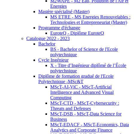
M2WAPE - M2 Eau, Pollution de l'Air et
Energies
Mastère spécialisé (Master)
MS ETRE - MS Energies Renouvelables :
Technologies et Entrepreneuriat (Master)
Programme d'échange
EuroteQ - Diplôme EuroteQ
Catalogue 2022 - 2023
Bachelor
BS - Bachelor of Science de l'Ecole
polytechnique
Cycle Ingénieur
X - Titre d’Ingénieur diplômé de l’École
polytechnique
Diplôme de formation gradué de l'Ecole
Polytechnique -MSc&T
MScT-AI-ViC - MScT-Artificial
Intelligence and Advanced Visual
Computing
MScT-CTD - MScT-Cybersecurity :
Threats and Defenses
MScT-DSB - MScT-Data Science for
Business
MScT-EDACF - MScT-Economics, Data
Analytics and Corporate Finance