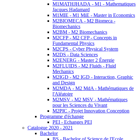
M1MATHJHADA - M1 - Mathematiques
Jacques Hadamard
M1MIE - M1 MiE - Master in Economics
M2BIOMECA - M2 Biomeca -
Biomechanics
M2BM - M2 Biomechanics
M2CFP - M2 CFP - Concepts in
Fundamental Physics
M2CPS - Cyber Physical System
M2DS - Data Sciences
M2ENERG - Master 2 Énergie
M2FLUIDS - M2 Fluids - Fluid
Mechanics
M2IGD - M2 IGD - Interaction, Graphic
and Design
M2MDA - M2 MdA - Mathématiques de
l'Aléatoire
M2MSV - M2 MSV - Mathématiques
pour les Sciences du Vivant
M2PIC - Projet Innovation Conception
Programme d'échange
PEI - Echanges PEI
Catalogue 2020 - 2021
Bachelor
BS - Bachelor of Science de l'Ecole