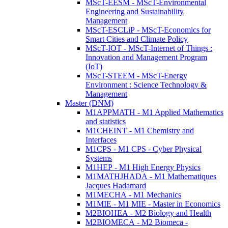
MScT-EESM - MScT-Environmental
Engineering and Sustainability
Management
MScT-ESCLiP - MScT-Economics for
Smart Cities and Climate Policy
MScT-IOT - MScT-Internet of Things :
Innovation and Management Program
(IoT)
MScT-STEEM - MScT-Energy
Environment : Science Technology &
Management
Master (DNM)
M1APPMATH - M1 Applied Mathematics
and statistics
M1CHEINT - M1 Chemistry and
Interfaces
M1CPS - M1 CPS - Cyber Physical
Systems
M1HEP - M1 High Energy Physics
M1MATHJHADA - M1 Mathematiques
Jacques Hadamard
M1MECHA - M1 Mechanics
M1MIE - M1 MIE - Master in Economics
M2BIOHEA - M2 Biology and Health
M2BIOMECA - M2 Biomeca -