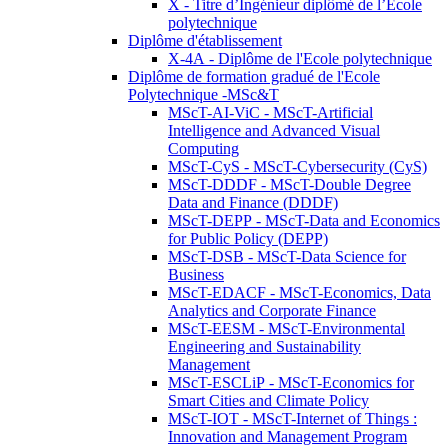
X - Titre d’Ingénieur diplômé de l’École
polytechnique
Diplôme d'établissement
X-4A - Diplôme de l'Ecole polytechnique
Diplôme de formation gradué de l'Ecole
Polytechnique -MSc&T
MScT-AI-ViC - MScT-Artificial
Intelligence and Advanced Visual
Computing
MScT-CyS - MScT-Cybersecurity (CyS)
MScT-DDDF - MScT-Double Degree
Data and Finance (DDDF)
MScT-DEPP - MScT-Data and Economics
for Public Policy (DEPP)
MScT-DSB - MScT-Data Science for
Business
MScT-EDACF - MScT-Economics, Data
Analytics and Corporate Finance
MScT-EESM - MScT-Environmental
Engineering and Sustainability
Management
MScT-ESCLiP - MScT-Economics for
Smart Cities and Climate Policy
MScT-IOT - MScT-Internet of Things :
Innovation and Management Program