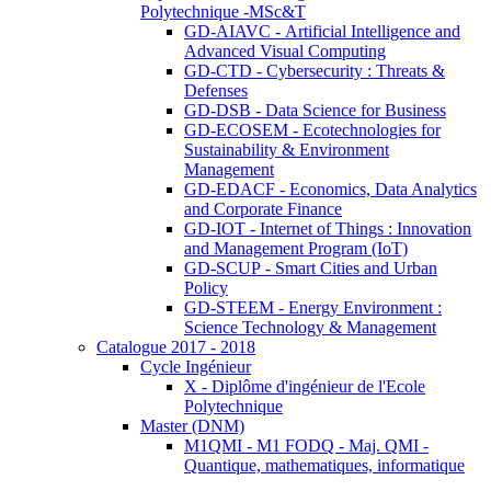
Polytechnique -MSc&T
GD-AIAVC - Artificial Intelligence and
Advanced Visual Computing
GD-CTD - Cybersecurity : Threats &
Defenses
GD-DSB - Data Science for Business
GD-ECOSEM - Ecotechnologies for
Sustainability & Environment
Management
GD-EDACF - Economics, Data Analytics
and Corporate Finance
GD-IOT - Internet of Things : Innovation
and Management Program (IoT)
GD-SCUP - Smart Cities and Urban
Policy
GD-STEEM - Energy Environment :
Science Technology & Management
Catalogue 2017 - 2018
Cycle Ingénieur
X - Diplôme d'ingénieur de l'Ecole
Polytechnique
Master (DNM)
M1QMI - M1 FODQ - Maj. QMI -
Quantique, mathematiques, informatique