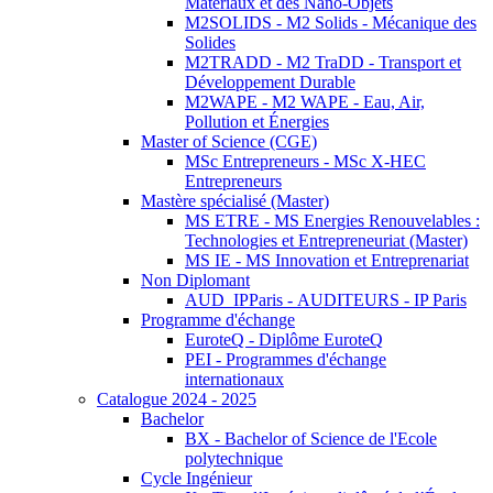
Matériaux et des Nano-Objets
M2SOLIDS - M2 Solids - Mécanique des
Solides
M2TRADD - M2 TraDD - Transport et
Développement Durable
M2WAPE - M2 WAPE - Eau, Air,
Pollution et Énergies
Master of Science (CGE)
MSc Entrepreneurs - MSc X-HEC
Entrepreneurs
Mastère spécialisé (Master)
MS ETRE - MS Energies Renouvelables :
Technologies et Entrepreneuriat (Master)
MS IE - MS Innovation et Entreprenariat
Non Diplomant
AUD_IPParis - AUDITEURS - IP Paris
Programme d'échange
EuroteQ - Diplôme EuroteQ
PEI - Programmes d'échange
internationaux
Catalogue 2024 - 2025
Bachelor
BX - Bachelor of Science de l'Ecole
polytechnique
Cycle Ingénieur