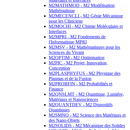
Matériaux et Interfaces
M2MATHMOD - M2 Modélisation
Mathématique
M2MECENCLI - M2 Génie Mécanique
pour les Cliniciens
M2MOCHI - M2 Chimie Moléculaire et
Interfaces
M2MPRI - M2 Fondements de
l'Informatique MPRI
M2MSV - M2 Mathématiques pour les
Sciences du Vivant
M2OPTIM - M2 Optimisation
M2PIC - M2 Projet, Innovation,
Conception
M2PLASPHYFUS - M2 Physique des
Plasmas et de la Fusion
M2PROBFIN - M2 Probabilités et
Finance
M2QNSLMT - M2 Quantique, Lumière,
Matériaux et Nanosciences
M2QUANTDEV - M2 Dispositifs
Quantiques
M2SMNO - M2 Science des Matériaux et
des Nano-Objets
M2SOLIDS - M2 Mécanique des Solides