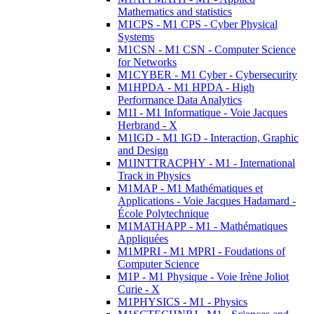
Mathematics and statistics
M1CPS - M1 CPS - Cyber Physical
Systems
M1CSN - M1 CSN - Computer Science
for Networks
M1CYBER - M1 Cyber - Cybersecurity
M1HPDA - M1 HPDA - High
Performance Data Analytics
M1I - M1 Informatique - Voie Jacques
Herbrand - X
M1IGD - M1 IGD - Interaction, Graphic
and Design
M1INTTRACPHY - M1 - International
Track in Physics
M1MAP - M1 Mathématiques et
Applications - Voie Jacques Hadamard -
École Polytechnique
M1MATHAPP - M1 - Mathématiques
Appliquées
M1MPRI - M1 MPRI - Foudations of
Computer Science
M1P - M1 Physique - Voie Irène Joliot
Curie - X
M1PHYSICS - M1 - Physics