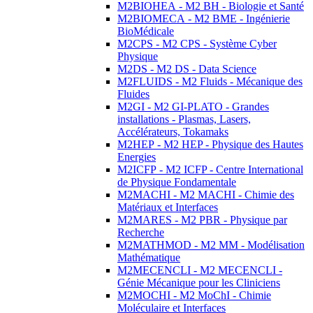
M2BIOHEA - M2 BH - Biologie et Santé
M2BIOMECA - M2 BME - Ingénierie
BioMédicale
M2CPS - M2 CPS - Système Cyber
Physique
M2DS - M2 DS - Data Science
M2FLUIDS - M2 Fluids - Mécanique des
Fluides
M2GI - M2 GI-PLATO - Grandes
installations - Plasmas, Lasers,
Accélérateurs, Tokamaks
M2HEP - M2 HEP - Physique des Hautes
Energies
M2ICFP - M2 ICFP - Centre International
de Physique Fondamentale
M2MACHI - M2 MACHI - Chimie des
Matériaux et Interfaces
M2MARES - M2 PBR - Physique par
Recherche
M2MATHMOD - M2 MM - Modélisation
Mathématique
M2MECENCLI - M2 MECENCLI -
Génie Mécanique pour les Cliniciens
M2MOCHI - M2 MoChI - Chimie
Moléculaire et Interfaces