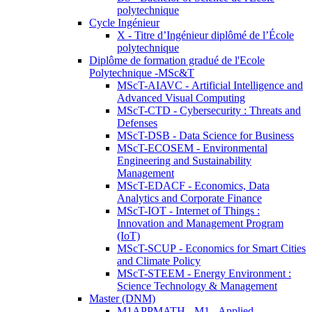
polytechnique
Cycle Ingénieur
X - Titre d’Ingénieur diplômé de l’École
polytechnique
Diplôme de formation gradué de l'Ecole
Polytechnique -MSc&T
MScT-AIAVC - Artificial Intelligence and
Advanced Visual Computing
MScT-CTD - Cybersecurity : Threats and
Defenses
MScT-DSB - Data Science for Business
MScT-ECOSEM - Environmental
Engineering and Sustainability
Management
MScT-EDACF - Economics, Data
Analytics and Corporate Finance
MScT-IOT - Internet of Things :
Innovation and Management Program
(IoT)
MScT-SCUP - Economics for Smart Cities
and Climate Policy
MScT-STEEM - Energy Environment :
Science Technology & Management
Master (DNM)
M1APPMATH - M1 - Applied