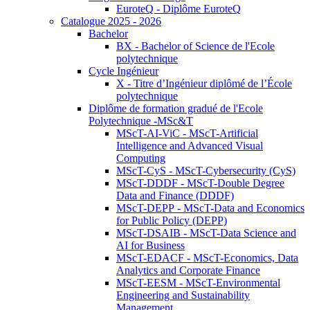
EuroteQ - Diplôme EuroteQ
Catalogue 2025 - 2026
Bachelor
BX - Bachelor of Science de l'Ecole
polytechnique
Cycle Ingénieur
X - Titre d’Ingénieur diplômé de l’École
polytechnique
Diplôme de formation gradué de l'Ecole
Polytechnique -MSc&T
MScT-AI-ViC - MScT-Artificial
Intelligence and Advanced Visual
Computing
MScT-CyS - MScT-Cybersecurity (CyS)
MScT-DDDF - MScT-Double Degree
Data and Finance (DDDF)
MScT-DEPP - MScT-Data and Economics
for Public Policy (DEPP)
MScT-DSAIB - MScT-Data Science and
AI for Business
MScT-EDACF - MScT-Economics, Data
Analytics and Corporate Finance
MScT-EESM - MScT-Environmental
Engineering and Sustainability
Management