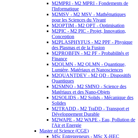
M2MPRI - M2 MPRI - Fondements de
l'Informatique
M2MSV - M2 MSV - Mathématiques
pour les Sciences du Vivant
M2OPTIM - M2 OPT - Optimisation
M2PIC - M2 PIC - Projet, Innovation,
Conception
M2PLASPHYFUS - M2 PPF - Physique
des Plasmas et de la Fusion
M2PROBFIN - M2 PF - Probabilités et
Finance
M2QLMN - M2 QLMN - Quantique,
Lumière, Matériaux et Nanosciences
M2QUANTDEV - M2 QD - Dispositifs
Quantiques
M2SMNO - M2 SMNO - Science des
Matériaux et des Nano-Objets
M2SOLIDS - M2 Solids - Mécanique des
Solides
M2TRADD - M2 TraDD - Transport et
Développement Durable
M2WAPE - M2 WAPE - Eau, Pollution de
l'Air et Energie
Master of Science (CGE)
MSc Entrepreneurs - MSc X-HEC