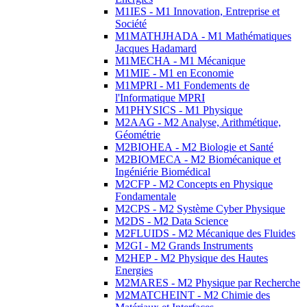
M1IES - M1 Innovation, Entreprise et
Société
M1MATHJHADA - M1 Mathématiques
Jacques Hadamard
M1MECHA - M1 Mécanique
M1MIE - M1 en Economie
M1MPRI - M1 Fondements de
l'Informatique MPRI
M1PHYSICS - M1 Physique
M2AAG - M2 Analyse, Arithmétique,
Géométrie
M2BIOHEA - M2 Biologie et Santé
M2BIOMECA - M2 Biomécanique et
Ingéniérie Biomédical
M2CFP - M2 Concepts en Physique
Fondamentale
M2CPS - M2 Système Cyber Physique
M2DS - M2 Data Science
M2FLUIDS - M2 Mécanique des Fluides
M2GI - M2 Grands Instruments
M2HEP - M2 Physique des Hautes
Energies
M2MARES - M2 Physique par Recherche
M2MATCHEINT - M2 Chimie des