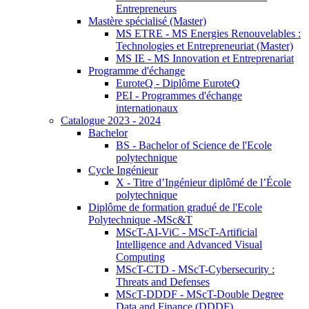
Entrepreneurs
Mastère spécialisé (Master)
MS ETRE - MS Energies Renouvelables :
Technologies et Entrepreneuriat (Master)
MS IE - MS Innovation et Entreprenariat
Programme d'échange
EuroteQ - Diplôme EuroteQ
PEI - Programmes d'échange
internationaux
Catalogue 2023 - 2024
Bachelor
BS - Bachelor of Science de l'Ecole
polytechnique
Cycle Ingénieur
X - Titre d’Ingénieur diplômé de l’École
polytechnique
Diplôme de formation gradué de l'Ecole
Polytechnique -MSc&T
MScT-AI-ViC - MScT-Artificial
Intelligence and Advanced Visual
Computing
MScT-CTD - MScT-Cybersecurity :
Threats and Defenses
MScT-DDDF - MScT-Double Degree
Data and Finance (DDDF)