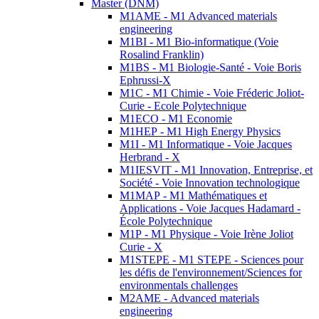
Master (DNM)
M1AME - M1 Advanced materials
engineering
M1BI - M1 Bio-informatique (Voie
Rosalind Franklin)
M1BS - M1 Biologie-Santé - Voie Boris
Ephrussi-X
M1C - M1 Chimie - Voie Fréderic Joliot-
Curie - Ecole Polytechnique
M1ECO - M1 Economie
M1HEP - M1 High Energy Physics
M1I - M1 Informatique - Voie Jacques
Herbrand - X
M1IESVIT - M1 Innovation, Entreprise, et
Société - Voie Innovation technologique
M1MAP - M1 Mathématiques et
Applications - Voie Jacques Hadamard -
École Polytechnique
M1P - M1 Physique - Voie Irène Joliot
Curie - X
M1STEPE - M1 STEPE - Sciences pour
les défis de l'environnement/Sciences for
environmentals challenges
M2AME - Advanced materials
engineering