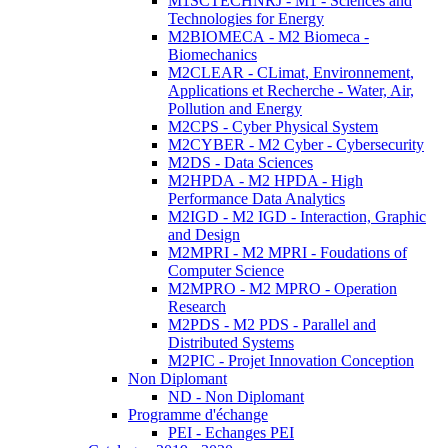
M1SCTECHNRJ - M1 - Sciences and
Technologies for Energy
M2BIOMECA - M2 Biomeca -
Biomechanics
M2CLEAR - CLimat, Environnement,
Applications et Recherche - Water, Air,
Pollution and Energy
M2CPS - Cyber Physical System
M2CYBER - M2 Cyber - Cybersecurity
M2DS - Data Sciences
M2HPDA - M2 HPDA - High
Performance Data Analytics
M2IGD - M2 IGD - Interaction, Graphic
and Design
M2MPRI - M2 MPRI - Foudations of
Computer Science
M2MPRO - M2 MPRO - Operation
Research
M2PDS - M2 PDS - Parallel and
Distributed Systems
M2PIC - Projet Innovation Conception
Non Diplomant
ND - Non Diplomant
Programme d'échange
PEI - Echanges PEI