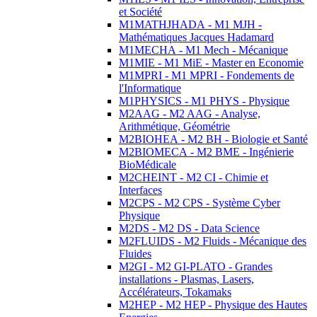
et Société
M1MATHJHADA - M1 MJH -
Mathématiques Jacques Hadamard
M1MECHA - M1 Mech - Mécanique
M1MIE - M1 MiE - Master en Economie
M1MPRI - M1 MPRI - Fondements de
l'Informatique
M1PHYSICS - M1 PHYS - Physique
M2AAG - M2 AAG - Analyse,
Arithmétique, Géométrie
M2BIOHEA - M2 BH - Biologie et Santé
M2BIOMECA - M2 BME - Ingénierie
BioMédicale
M2CHEINT - M2 CI - Chimie et
Interfaces
M2CPS - M2 CPS - Système Cyber
Physique
M2DS - M2 DS - Data Science
M2FLUIDS - M2 Fluids - Mécanique des
Fluides
M2GI - M2 GI-PLATO - Grandes
installations - Plasmas, Lasers,
Accélérateurs, Tokamaks
M2HEP - M2 HEP - Physique des Hautes