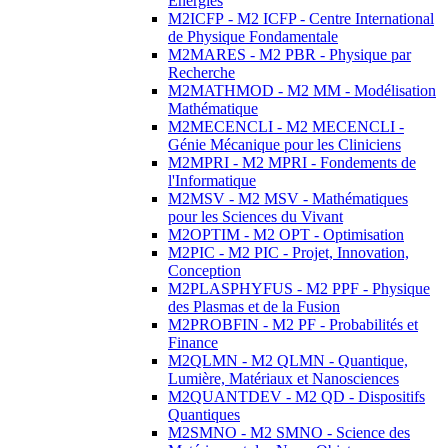
Energies
M2ICFP - M2 ICFP - Centre International
de Physique Fondamentale
M2MARES - M2 PBR - Physique par
Recherche
M2MATHMOD - M2 MM - Modélisation
Mathématique
M2MECENCLI - M2 MECENCLI -
Génie Mécanique pour les Cliniciens
M2MPRI - M2 MPRI - Fondements de
l'Informatique
M2MSV - M2 MSV - Mathématiques
pour les Sciences du Vivant
M2OPTIM - M2 OPT - Optimisation
M2PIC - M2 PIC - Projet, Innovation,
Conception
M2PLASPHYFUS - M2 PPF - Physique
des Plasmas et de la Fusion
M2PROBFIN - M2 PF - Probabilités et
Finance
M2QLMN - M2 QLMN - Quantique,
Lumière, Matériaux et Nanosciences
M2QUANTDEV - M2 QD - Dispositifs
Quantiques
M2SMNO - M2 SMNO - Science des