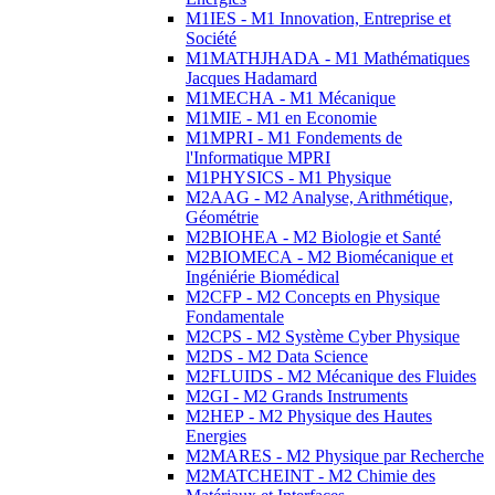
M1IES - M1 Innovation, Entreprise et
Société
M1MATHJHADA - M1 Mathématiques
Jacques Hadamard
M1MECHA - M1 Mécanique
M1MIE - M1 en Economie
M1MPRI - M1 Fondements de
l'Informatique MPRI
M1PHYSICS - M1 Physique
M2AAG - M2 Analyse, Arithmétique,
Géométrie
M2BIOHEA - M2 Biologie et Santé
M2BIOMECA - M2 Biomécanique et
Ingéniérie Biomédical
M2CFP - M2 Concepts en Physique
Fondamentale
M2CPS - M2 Système Cyber Physique
M2DS - M2 Data Science
M2FLUIDS - M2 Mécanique des Fluides
M2GI - M2 Grands Instruments
M2HEP - M2 Physique des Hautes
Energies
M2MARES - M2 Physique par Recherche
M2MATCHEINT - M2 Chimie des