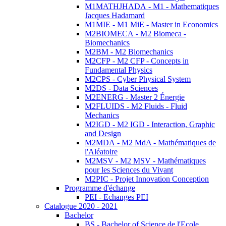
M1MATHJHADA - M1 - Mathematiques
Jacques Hadamard
M1MIE - M1 MiE - Master in Economics
M2BIOMECA - M2 Biomeca -
Biomechanics
M2BM - M2 Biomechanics
M2CFP - M2 CFP - Concepts in
Fundamental Physics
M2CPS - Cyber Physical System
M2DS - Data Sciences
M2ENERG - Master 2 Énergie
M2FLUIDS - M2 Fluids - Fluid
Mechanics
M2IGD - M2 IGD - Interaction, Graphic
and Design
M2MDA - M2 MdA - Mathématiques de
l'Aléatoire
M2MSV - M2 MSV - Mathématiques
pour les Sciences du Vivant
M2PIC - Projet Innovation Conception
Programme d'échange
PEI - Echanges PEI
Catalogue 2020 - 2021
Bachelor
BS - Bachelor of Science de l'Ecole