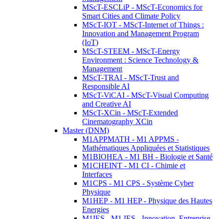
MScT-ESCLiP - MScT-Economics for
Smart Cities and Climate Policy
MScT-IOT - MScT-Internet of Things :
Innovation and Management Program
(IoT)
MScT-STEEM - MScT-Energy
Environment : Science Technology &
Management
MScT-TRAI - MScT-Trust and
Responsible AI
MScT-ViCAI - MScT-Visual Computing
and Creative AI
MScT-XCin - MScT-Extended
Cinematography XCin
Master (DNM)
M1APPMATH - M1 APPMS -
Mathématiques Appliquées et Statistiques
M1BIOHEA - M1 BH - Biologie et Santé
M1CHEINT - M1 CI - Chimie et
Interfaces
M1CPS - M1 CPS - Système Cyber
Physique
M1HEP - M1 HEP - Physique des Hautes
Energies
M1IES - M1 IES - Innovation, Entreprise