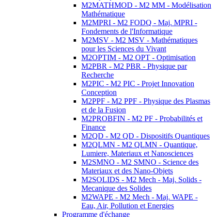
M2MATHMOD - M2 MM - Modélisation
Mathématique
M2MPRI - M2 FODQ - Maj. MPRI -
Fondements de l'Informatique
M2MSV - M2 MSV - Mathématiques
pour les Sciences du Vivant
M2OPTIM - M2 OPT - Optimisation
M2PBR - M2 PBR - Physique par
Recherche
M2PIC - M2 PIC - Projet Innovation
Conception
M2PPF - M2 PPF - Physique des Plasmas
et de la Fusion
M2PROBFIN - M2 PF - Probabilités et
Finance
M2QD - M2 QD - Dispositifs Quantiques
M2QLMN - M2 QLMN - Quantique,
Lumiere, Materiaux et Nanosciences
M2SMNO - M2 SMNO - Science des
Materiaux et des Nano-Objets
M2SOLIDS - M2 Mech - Maj. Solids -
Mecanique des Solides
M2WAPE - M2 Mech - Maj. WAPE -
Eau, Air, Pollution et Energies
Programme d'échange