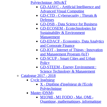
Polytechnique -MSc&T
GD-AIAVC - Artificial Intelligence and
Advanced Visual Computing
GD-CTD - Cybersecurity : Threats &
Defenses
GD-DSB - Data Science for Business
GD-ECOSEM - Ecotechnologies for
Sustainability & Environment
Management
GD-EDACF - Economics, Data Analytics
and Corporate Finance
GD-IOT - Internet of Things : Innovation
and Management Program (IoT)
GD-SCUP - Smart Cities and Urban
Policy
GD-STEEM - Energy Environment :
Science Technology & Management
Catalogue 2017 - 2018
Cycle Ingénieur
X - Diplôme d'ingénieur de l'Ecole
Polytechnique
Master (DNM)
M1QMI - M1 FODQ - Maj. QMI -
Quantique, mathematiques, informatique