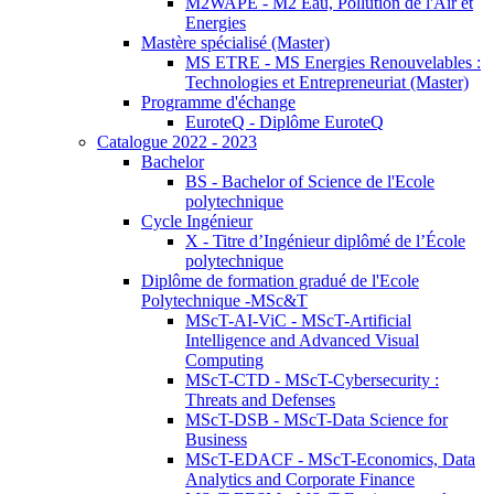
M2WAPE - M2 Eau, Pollution de l'Air et
Energies
Mastère spécialisé (Master)
MS ETRE - MS Energies Renouvelables :
Technologies et Entrepreneuriat (Master)
Programme d'échange
EuroteQ - Diplôme EuroteQ
Catalogue 2022 - 2023
Bachelor
BS - Bachelor of Science de l'Ecole
polytechnique
Cycle Ingénieur
X - Titre d’Ingénieur diplômé de l’École
polytechnique
Diplôme de formation gradué de l'Ecole
Polytechnique -MSc&T
MScT-AI-ViC - MScT-Artificial
Intelligence and Advanced Visual
Computing
MScT-CTD - MScT-Cybersecurity :
Threats and Defenses
MScT-DSB - MScT-Data Science for
Business
MScT-EDACF - MScT-Economics, Data
Analytics and Corporate Finance