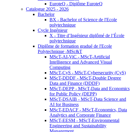
EuroteQ - Diplôme EuroteQ
Catalogue 2025 - 2026
Bachelor
BX - Bachelor of Science de l'Ecole
polytechnique
Cycle Ingénieur
X - Titre d’Ingénieur diplômé de l’École
polytechnique
Diplôme de formation gradué de l'Ecole
Polytechnique -MSc&T
MScT-AI-ViC - MScT-Artificial
Intelligence and Advanced Visual
Computing
MScT-CyS - MScT-Cybersecurity (CyS)
MScT-DDDF - MScT-Double Degree
Data and Finance (DDDF)
MScT-DEPP - MScT-Data and Economics
for Public Policy (DEPP)
MScT-DSAIB - MScT-Data Science and
AI for Business
MScT-EDACF - MScT-Economics, Data
Analytics and Corporate Finance
MScT-EESM - MScT-Environmental
Engineering and Sustainability
Management