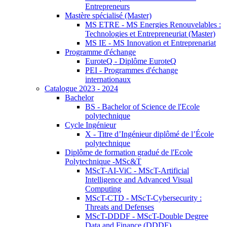
Entrepreneurs
Mastère spécialisé (Master)
MS ETRE - MS Energies Renouvelables :
Technologies et Entrepreneuriat (Master)
MS IE - MS Innovation et Entreprenariat
Programme d'échange
EuroteQ - Diplôme EuroteQ
PEI - Programmes d'échange
internationaux
Catalogue 2023 - 2024
Bachelor
BS - Bachelor of Science de l'Ecole
polytechnique
Cycle Ingénieur
X - Titre d’Ingénieur diplômé de l’École
polytechnique
Diplôme de formation gradué de l'Ecole
Polytechnique -MSc&T
MScT-AI-ViC - MScT-Artificial
Intelligence and Advanced Visual
Computing
MScT-CTD - MScT-Cybersecurity :
Threats and Defenses
MScT-DDDF - MScT-Double Degree
Data and Finance (DDDF)