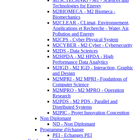
M1SCTECHNRJ - M1 - Sciences and
Technologies for Energy
M2BIOMECA - M2 Biomeca -
Biomechanics
M2CLEAR - CLimat, Environnement,
Applications et Recherche - Water, Air,
Pollution and Energy
M2CPS - Cyber Physical System
M2CYBER - M2 Cyber - Cybersecurity
M2DS - Data Sciences
M2HPDA - M2 HPDA - High
Performance Data Analytics
M2IGD - M2 IGD - Interaction, Graphic
and Design
M2MPRI - M2 MPRI - Foudations of
Computer Science
M2MPRO - M2 MPRO - Operation
Research
M2PDS - M2 PDS - Parallel and
Distributed Systems
M2PIC - Projet Innovation Conception
Non Diplomant
ND - Non Diplomant
Programme d'échange
PEI - Echanges PEI