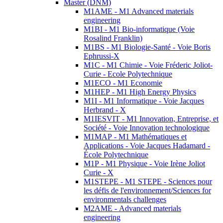
Master (DNM)
M1AME - M1 Advanced materials
engineering
M1BI - M1 Bio-informatique (Voie
Rosalind Franklin)
M1BS - M1 Biologie-Santé - Voie Boris
Ephrussi-X
M1C - M1 Chimie - Voie Fréderic Joliot-
Curie - Ecole Polytechnique
M1ECO - M1 Economie
M1HEP - M1 High Energy Physics
M1I - M1 Informatique - Voie Jacques
Herbrand - X
M1IESVIT - M1 Innovation, Entreprise, et
Société - Voie Innovation technologique
M1MAP - M1 Mathématiques et
Applications - Voie Jacques Hadamard -
École Polytechnique
M1P - M1 Physique - Voie Irène Joliot
Curie - X
M1STEPE - M1 STEPE - Sciences pour
les défis de l'environnement/Sciences for
environmentals challenges
M2AME - Advanced materials
engineering