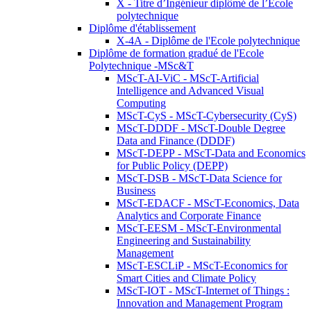
X - Titre d’Ingénieur diplômé de l’École
polytechnique
Diplôme d'établissement
X-4A - Diplôme de l'Ecole polytechnique
Diplôme de formation gradué de l'Ecole
Polytechnique -MSc&T
MScT-AI-ViC - MScT-Artificial
Intelligence and Advanced Visual
Computing
MScT-CyS - MScT-Cybersecurity (CyS)
MScT-DDDF - MScT-Double Degree
Data and Finance (DDDF)
MScT-DEPP - MScT-Data and Economics
for Public Policy (DEPP)
MScT-DSB - MScT-Data Science for
Business
MScT-EDACF - MScT-Economics, Data
Analytics and Corporate Finance
MScT-EESM - MScT-Environmental
Engineering and Sustainability
Management
MScT-ESCLiP - MScT-Economics for
Smart Cities and Climate Policy
MScT-IOT - MScT-Internet of Things :
Innovation and Management Program