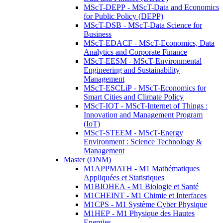
MScT-DEPP - MScT-Data and Economics
for Public Policy (DEPP)
MScT-DSB - MScT-Data Science for
Business
MScT-EDACF - MScT-Economics, Data
Analytics and Corporate Finance
MScT-EESM - MScT-Environmental
Engineering and Sustainability
Management
MScT-ESCLiP - MScT-Economics for
Smart Cities and Climate Policy
MScT-IOT - MScT-Internet of Things :
Innovation and Management Program
(IoT)
MScT-STEEM - MScT-Energy
Environment : Science Technology &
Management
Master (DNM)
M1APPMATH - M1 Mathématiques
Appliquées et Statistiques
M1BIOHEA - M1 Biologie et Santé
M1CHEINT - M1 Chimie et Interfaces
M1CPS - M1 Système Cyber Physique
M1HEP - M1 Physique des Hautes
Energies