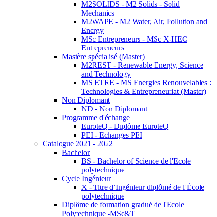
M2SOLIDS - M2 Solids - Solid
Mechanics
M2WAPE - M2 Water, Air, Pollution and
Energy
MSc Entrepreneurs - MSc X-HEC
Entrepreneurs
Mastère spécialisé (Master)
M2REST - Renewable Energy, Science
and Technology
MS ETRE - MS Energies Renouvelables :
Technologies & Entrepreneuriat (Master)
Non Diplomant
ND - Non Diplomant
Programme d'échange
EuroteQ - Diplôme EuroteQ
PEI - Echanges PEI
Catalogue 2021 - 2022
Bachelor
BS - Bachelor of Science de l'Ecole
polytechnique
Cycle Ingénieur
X - Titre d’Ingénieur diplômé de l’École
polytechnique
Diplôme de formation gradué de l'Ecole
Polytechnique -MSc&T