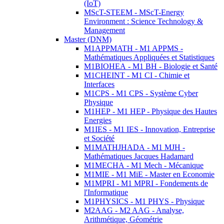
(IoT)
MScT-STEEM - MScT-Energy
Environment : Science Technology &
Management
Master (DNM)
M1APPMATH - M1 APPMS -
Mathématiques Appliquées et Statistiques
M1BIOHEA - M1 BH - Biologie et Santé
M1CHEINT - M1 CI - Chimie et
Interfaces
M1CPS - M1 CPS - Système Cyber
Physique
M1HEP - M1 HEP - Physique des Hautes
Energies
M1IES - M1 IES - Innovation, Entreprise
et Société
M1MATHJHADA - M1 MJH -
Mathématiques Jacques Hadamard
M1MECHA - M1 Mech - Mécanique
M1MIE - M1 MiE - Master en Economie
M1MPRI - M1 MPRI - Fondements de
l'Informatique
M1PHYSICS - M1 PHYS - Physique
M2AAG - M2 AAG - Analyse,
Arithmétique, Géométrie