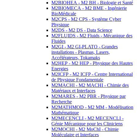
M2BIOHEA - M2 BH - Biologie et Santé
M2BIOMECA - M2 BME - Ingénierie
BioMédicale
M2CPS - M2 CPS - Système Cyber
Physique
M2DS - M2 DS - Data Science
M2FLUIDS - M2 Fluids - Mécanique des
Fluides
M2GI - M2 GI-PLATO - Grandes
installations - Plasmas, Lasers,
Accélérateurs, Tokamaks
M2HEP - M2 HEP - Physique des Hautes
Energies
M2ICFP - M2 ICFP - Centre International
de Physique Fondamentale
M2MACHI - M2 MACHI - Chimie des
Matériaux et Interfaces
M2MARES - M2 PBR - Physique par
Recherche
M2MATHMOD - M2 MM - Modélisation
Mathématique
M2MECENCLI - M2 MECENCLI -
Génie Mécanique pour les Cliniciens
M2MOCHI - M2 MoChI - Chimie
Moléculaire et Interfaces