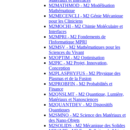
Matériaux et Interfaces
M2MATHMOD - M2 Modélisation
Mathématique
M2MECENCLI - M2 Génie Mécanique
pour les Cliniciens
M2MOCHI - M2 Chimie Moléculaire et
Interfaces
M2MPRI - M2 Fondements de
l'Informatique MPRI
M2MSV - M2 Mathématiques pour les
Sciences du Vivant
M2OPTIM - M2 Optimisation
M2PIC - M2 Projet, Innovation,
Conception
M2PLASPHYFUS - M2 Physique des
Plasmas et de la Fusion
M2PROBFIN - M2 Probabilités et
Finance
M2QNSLMT - M2 Quantique, Lumière,
Matériaux et Nanosciences
M2QUANTDEV - M2 Dispositifs
Quantiques
M2SMNO - M2 Science des Matériaux et
des Nano-Objets
M2SOLIDS - M2 Mécanique des Solides