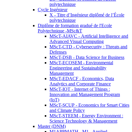
polytechnique
Cycle Ingénieur
X - Titre d’Ingénieur diplômé de l’École
polytechnique
Diplôme de formation gradué de l'Ecole
Polytechnique -MSc&T
MScT-AIAVC - Artificial Intelligence and
Advanced Visual Computing
MScT-CTD - Cybersecurity : Threats and
Defenses
MScT-DSB - Data Science for Business
MScT-ECOSEM - Environmental
Engineering and Sustainability
Management
MScT-EDACF - Economics, Data
Analytics and Corporate Finance
MScT-IOT - Internet of Things :
Innovation and Management Program
(IoT)
MScT-SCUP - Economics for Smart Cities
and Climate Policy
MScT-STEEM - Energy Environment :
Science Technology & Management
Master (DNM)
M1APPMATH - M1 - Applied