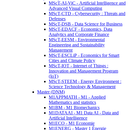
MScT-AI-ViC - Artificial Intelligence and
Advanced Visual Computing
MScT-CTD - Cybersecurity : Threats and
Defenses
MScT-DSB - Data Science for Business
MScT-EDACF - Economics, Data
Analytics and Corporate Finance
MScT-EESM - Environmental
Engineering and Sustainability
Management
MScT-ESCLiP - Economics for Smart
Cities and Climate Policy
MScT-IOT - Internet of Things :
Innovation and Management Program
(IoT)
MScT-STEEM - Energy Environment :
Science Technology & Management
Master (DNM)
M1APPMATH - M1 - Applied
Mathematics and statistics
M1BM - M1 Biomechanics
M1DATAAI - M1 Data AI - Data and
Artificial Intelligence
M1ECO - M1 Economie
M1ENERG - Master 1 Énergie