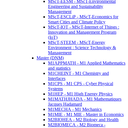
MScT-EESM - MScT-Environmental
Engineering and Sustainability
Management
MScT-ESCLiP - MScT-Economics for
Smart Cities and Climate Policy
MScT-IOT - MScT-Internet of Things :
Innovation and Management Program
(IoT)
MScT-STEEM - MScT-Energy
Environment : Science Technology &
Management
Master (DNM)
M1APPMATH - M1 Applied Mathematics
and statistics
M1CHEINT - M1 Chemistry and
Interfaces
M1CPS - M1 CPS - Cyber Physical
Systems
M1HEP - M1 High Energy Physics
M1MATHJHADA - M1 Mathematiques
Jacques Hadamard
M1MECHA - M1 Mechanics
M1MIE - M1 MIE - Master in Economics
M2BIOHEA - M2 Biology and Health
M2BIOMECA - M2 Biomeca -