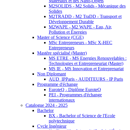
Matériaux et des Nano-Objets
M2SOLIDS - M2 Solids - Mécanique des
Solides
M2TRADD - M2 TraDD - Transport et
Développement Durable
M2WAPE - M2 WAPE - Eau, Air,
Pollution et Énergies
Master of Science (CGE)
MSc Entrepreneurs - MSc X-HEC
Entrepreneurs
Mastère spécialisé (Master)
MS ETRE - MS Energies Renouvelables :
Technologies et Entrepreneuriat (Master)
MS IE - MS Innovation et Entreprenariat
Non Diplomant
AUD_IPParis - AUDITEURS - IP Paris
Programme d'échange
EuroteQ - Diplôme EuroteQ
PEI - Programmes d'échange
internationaux
Catalogue 2024 - 2025
Bachelor
BX - Bachelor of Science de l'Ecole
polytechnique
Cycle Ingénieur