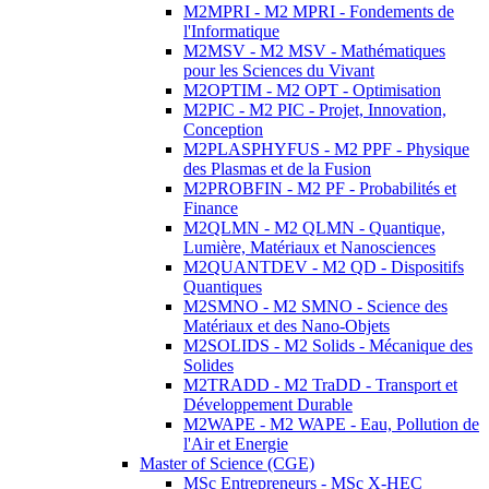
M2MPRI - M2 MPRI - Fondements de
l'Informatique
M2MSV - M2 MSV - Mathématiques
pour les Sciences du Vivant
M2OPTIM - M2 OPT - Optimisation
M2PIC - M2 PIC - Projet, Innovation,
Conception
M2PLASPHYFUS - M2 PPF - Physique
des Plasmas et de la Fusion
M2PROBFIN - M2 PF - Probabilités et
Finance
M2QLMN - M2 QLMN - Quantique,
Lumière, Matériaux et Nanosciences
M2QUANTDEV - M2 QD - Dispositifs
Quantiques
M2SMNO - M2 SMNO - Science des
Matériaux et des Nano-Objets
M2SOLIDS - M2 Solids - Mécanique des
Solides
M2TRADD - M2 TraDD - Transport et
Développement Durable
M2WAPE - M2 WAPE - Eau, Pollution de
l'Air et Energie
Master of Science (CGE)
MSc Entrepreneurs - MSc X-HEC