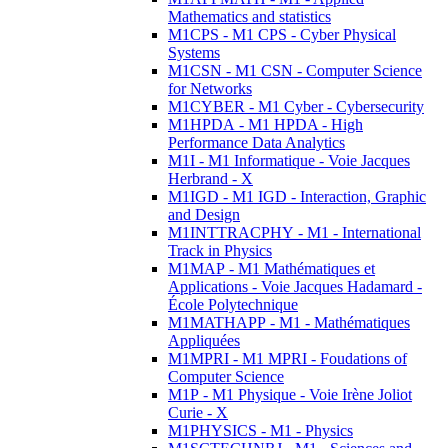
Mathematics and statistics
M1CPS - M1 CPS - Cyber Physical
Systems
M1CSN - M1 CSN - Computer Science
for Networks
M1CYBER - M1 Cyber - Cybersecurity
M1HPDA - M1 HPDA - High
Performance Data Analytics
M1I - M1 Informatique - Voie Jacques
Herbrand - X
M1IGD - M1 IGD - Interaction, Graphic
and Design
M1INTTRACPHY - M1 - International
Track in Physics
M1MAP - M1 Mathématiques et
Applications - Voie Jacques Hadamard -
École Polytechnique
M1MATHAPP - M1 - Mathématiques
Appliquées
M1MPRI - M1 MPRI - Foudations of
Computer Science
M1P - M1 Physique - Voie Irène Joliot
Curie - X
M1PHYSICS - M1 - Physics