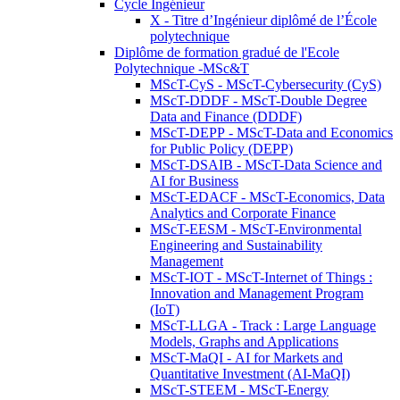
Cycle Ingénieur
X - Titre d’Ingénieur diplômé de l’École
polytechnique
Diplôme de formation gradué de l'Ecole
Polytechnique -MSc&T
MScT-CyS - MScT-Cybersecurity (CyS)
MScT-DDDF - MScT-Double Degree
Data and Finance (DDDF)
MScT-DEPP - MScT-Data and Economics
for Public Policy (DEPP)
MScT-DSAIB - MScT-Data Science and
AI for Business
MScT-EDACF - MScT-Economics, Data
Analytics and Corporate Finance
MScT-EESM - MScT-Environmental
Engineering and Sustainability
Management
MScT-IOT - MScT-Internet of Things :
Innovation and Management Program
(IoT)
MScT-LLGA - Track : Large Language
Models, Graphs and Applications
MScT-MaQI - AI for Markets and
Quantitative Investment (AI-MaQI)
MScT-STEEM - MScT-Energy