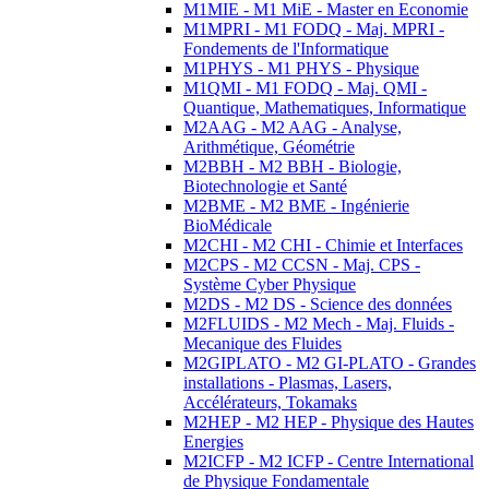
M1MIE - M1 MiE - Master en Economie
M1MPRI - M1 FODQ - Maj. MPRI -
Fondements de l'Informatique
M1PHYS - M1 PHYS - Physique
M1QMI - M1 FODQ - Maj. QMI -
Quantique, Mathematiques, Informatique
M2AAG - M2 AAG - Analyse,
Arithmétique, Géométrie
M2BBH - M2 BBH - Biologie,
Biotechnologie et Santé
M2BME - M2 BME - Ingénierie
BioMédicale
M2CHI - M2 CHI - Chimie et Interfaces
M2CPS - M2 CCSN - Maj. CPS -
Système Cyber Physique
M2DS - M2 DS - Science des données
M2FLUIDS - M2 Mech - Maj. Fluids -
Mecanique des Fluides
M2GIPLATO - M2 GI-PLATO - Grandes
installations - Plasmas, Lasers,
Accélérateurs, Tokamaks
M2HEP - M2 HEP - Physique des Hautes
Energies
M2ICFP - M2 ICFP - Centre International
de Physique Fondamentale