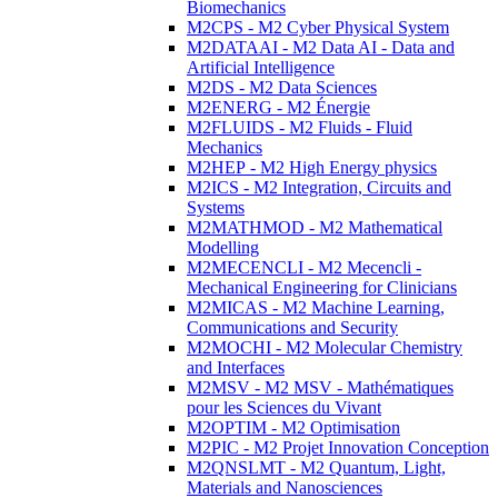
Biomechanics
M2CPS - M2 Cyber Physical System
M2DATAAI - M2 Data AI - Data and
Artificial Intelligence
M2DS - M2 Data Sciences
M2ENERG - M2 Énergie
M2FLUIDS - M2 Fluids - Fluid
Mechanics
M2HEP - M2 High Energy physics
M2ICS - M2 Integration, Circuits and
Systems
M2MATHMOD - M2 Mathematical
Modelling
M2MECENCLI - M2 Mecencli -
Mechanical Engineering for Clinicians
M2MICAS - M2 Machine Learning,
Communications and Security
M2MOCHI - M2 Molecular Chemistry
and Interfaces
M2MSV - M2 MSV - Mathématiques
pour les Sciences du Vivant
M2OPTIM - M2 Optimisation
M2PIC - M2 Projet Innovation Conception
M2QNSLMT - M2 Quantum, Light,
Materials and Nanosciences