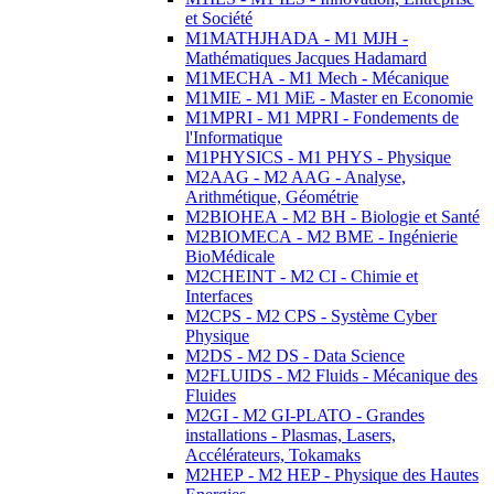
et Société
M1MATHJHADA - M1 MJH -
Mathématiques Jacques Hadamard
M1MECHA - M1 Mech - Mécanique
M1MIE - M1 MiE - Master en Economie
M1MPRI - M1 MPRI - Fondements de
l'Informatique
M1PHYSICS - M1 PHYS - Physique
M2AAG - M2 AAG - Analyse,
Arithmétique, Géométrie
M2BIOHEA - M2 BH - Biologie et Santé
M2BIOMECA - M2 BME - Ingénierie
BioMédicale
M2CHEINT - M2 CI - Chimie et
Interfaces
M2CPS - M2 CPS - Système Cyber
Physique
M2DS - M2 DS - Data Science
M2FLUIDS - M2 Fluids - Mécanique des
Fluides
M2GI - M2 GI-PLATO - Grandes
installations - Plasmas, Lasers,
Accélérateurs, Tokamaks
M2HEP - M2 HEP - Physique des Hautes