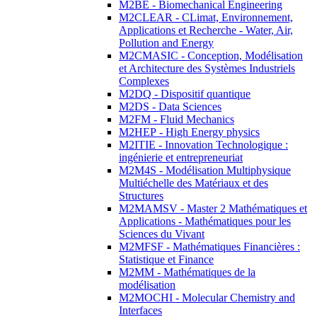
M2BE - Biomechanical Engineering
M2CLEAR - CLimat, Environnement,
Applications et Recherche - Water, Air,
Pollution and Energy
M2CMASIC - Conception, Modélisation
et Architecture des Systèmes Industriels
Complexes
M2DQ - Dispositif quantique
M2DS - Data Sciences
M2FM - Fluid Mechanics
M2HEP - High Energy physics
M2ITIE - Innovation Technologique :
ingénierie et entrepreneuriat
M2M4S - Modélisation Multiphysique
Multiéchelle des Matériaux et des
Structures
M2MAMSV - Master 2 Mathématiques et
Applications - Mathématiques pour les
Sciences du Vivant
M2MFSF - Mathématiques Financières :
Statistique et Finance
M2MM - Mathématiques de la
modélisation
M2MOCHI - Molecular Chemistry and
Interfaces