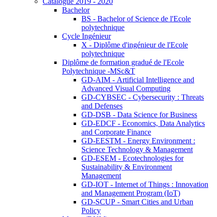
Catalogue 2019 - 2020
Bachelor
BS - Bachelor of Science de l'Ecole
polytechnique
Cycle Ingénieur
X - Diplôme d'ingénieur de l'Ecole
polytechnique
Diplôme de formation gradué de l'Ecole
Polytechnique -MSc&T
GD-AIM - Artificial Intelligence and
Advanced Visual Computing
GD-CYBSEC - Cybersecurity : Threats
and Defenses
GD-DSB - Data Science for Business
GD-EDCF - Economics, Data Analytics
and Corporate Finance
GD-EESTM - Energy Environment :
Science Technology & Management
GD-ESEM - Ecotechnologies for
Sustainability & Environment
Management
GD-IOT - Internet of Things : Innovation
and Management Program (IoT)
GD-SCUP - Smart Cities and Urban
Policy