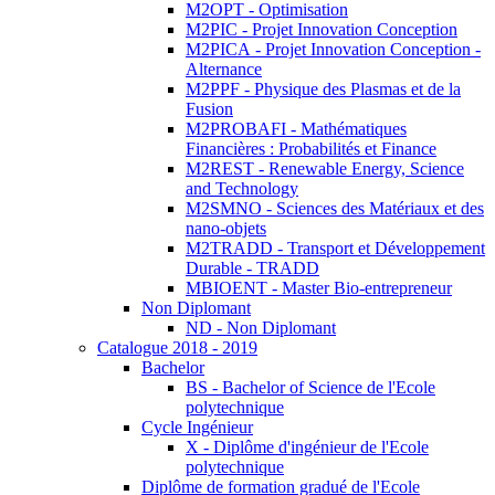
M2OPT - Optimisation
M2PIC - Projet Innovation Conception
M2PICA - Projet Innovation Conception -
Alternance
M2PPF - Physique des Plasmas et de la
Fusion
M2PROBAFI - Mathématiques
Financières : Probabilités et Finance
M2REST - Renewable Energy, Science
and Technology
M2SMNO - Sciences des Matériaux et des
nano-objets
M2TRADD - Transport et Développement
Durable - TRADD
MBIOENT - Master Bio-entrepreneur
Non Diplomant
ND - Non Diplomant
Catalogue 2018 - 2019
Bachelor
BS - Bachelor of Science de l'Ecole
polytechnique
Cycle Ingénieur
X - Diplôme d'ingénieur de l'Ecole
polytechnique
Diplôme de formation gradué de l'Ecole