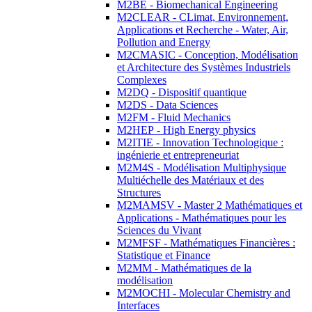
M2BE - Biomechanical Engineering
M2CLEAR - CLimat, Environnement,
Applications et Recherche - Water, Air,
Pollution and Energy
M2CMASIC - Conception, Modélisation
et Architecture des Systèmes Industriels
Complexes
M2DQ - Dispositif quantique
M2DS - Data Sciences
M2FM - Fluid Mechanics
M2HEP - High Energy physics
M2ITIE - Innovation Technologique :
ingénierie et entrepreneuriat
M2M4S - Modélisation Multiphysique
Multiéchelle des Matériaux et des
Structures
M2MAMSV - Master 2 Mathématiques et
Applications - Mathématiques pour les
Sciences du Vivant
M2MFSF - Mathématiques Financières :
Statistique et Finance
M2MM - Mathématiques de la
modélisation
M2MOCHI - Molecular Chemistry and
Interfaces