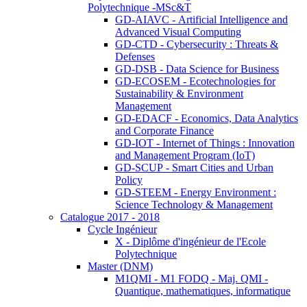
Polytechnique -MSc&T
GD-AIAVC - Artificial Intelligence and
Advanced Visual Computing
GD-CTD - Cybersecurity : Threats &
Defenses
GD-DSB - Data Science for Business
GD-ECOSEM - Ecotechnologies for
Sustainability & Environment
Management
GD-EDACF - Economics, Data Analytics
and Corporate Finance
GD-IOT - Internet of Things : Innovation
and Management Program (IoT)
GD-SCUP - Smart Cities and Urban
Policy
GD-STEEM - Energy Environment :
Science Technology & Management
Catalogue 2017 - 2018
Cycle Ingénieur
X - Diplôme d'ingénieur de l'Ecole
Polytechnique
Master (DNM)
M1QMI - M1 FODQ - Maj. QMI -
Quantique, mathematiques, informatique