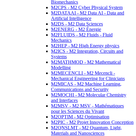
Biomechanics
M2CPS - M2 Cyber Physical System
M2DATAAI - M2 Data AI - Data and
Artificial Intelligence
M2DS - M2 Data Sciences
M2ENERG - M2 Énergie
M2FLUIDS - M2 Fluids - Fluid
Mechanics
M2HEP - M2 High Energy physics
M2ICS - M2 Integration, Circuits and
Systems
M2MATHMOD - M2 Mathematical
Modelling
M2MECENCLI - M2 Mecencli -
Mechanical Engineering for Clinicians
M2MICAS - M2 Machine Learning,
Communications and Security
M2MOCHI - M2 Molecular Chemistry
and Interfaces
M2MSV - M2 MSV - Mathématiques
pour les Sciences du Vivant
M2OPTIM - M2 Optimisation
M2PIC - M2 Projet Innovation Conception
M2QNSLMT - M2 Quantum, Light,
Materials and Nanosciences