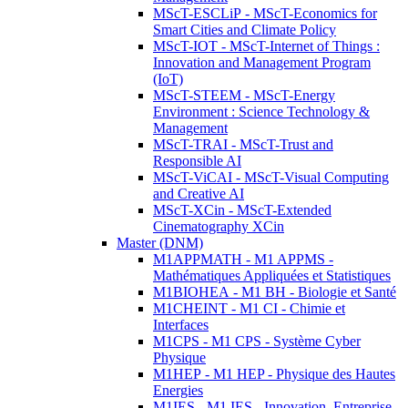
MScT-ESCLiP - MScT-Economics for
Smart Cities and Climate Policy
MScT-IOT - MScT-Internet of Things :
Innovation and Management Program
(IoT)
MScT-STEEM - MScT-Energy
Environment : Science Technology &
Management
MScT-TRAI - MScT-Trust and
Responsible AI
MScT-ViCAI - MScT-Visual Computing
and Creative AI
MScT-XCin - MScT-Extended
Cinematography XCin
Master (DNM)
M1APPMATH - M1 APPMS -
Mathématiques Appliquées et Statistiques
M1BIOHEA - M1 BH - Biologie et Santé
M1CHEINT - M1 CI - Chimie et
Interfaces
M1CPS - M1 CPS - Système Cyber
Physique
M1HEP - M1 HEP - Physique des Hautes
Energies
M1IES - M1 IES - Innovation, Entreprise