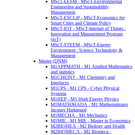
MScT-EESM - MScT-Environmental
Engineering and Sustainability
Management
MScT-ESCLiP - MScT-Economics for
Smart Cities and Climate Policy
MScT-IOT - MScT-Internet of Things :
Innovation and Management Program
(IoT)
MScT-STEEM - MScT-Energy
Environment : Science Technology &
Management
Master (DNM)
M1APPMATH - M1 Applied Mathematics
and statistics
M1CHEINT - M1 Chemistry and
Interfaces
M1CPS - M1 CPS - Cyber Physical
Systems
M1HEP - M1 High Energy Physics
M1MATHJHADA - M1 Mathematiques
Jacques Hadamard
M1MECHA - M1 Mechanics
M1MIE - M1 MIE - Master in Economics
M2BIOHEA - M2 Biology and Health
M2BIOMECA - M2 Biomeca -