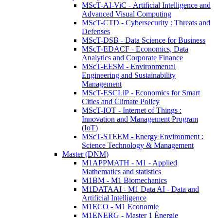
MScT-AI-ViC - Artificial Intelligence and
Advanced Visual Computing
MScT-CTD - Cybersecurity : Threats and
Defenses
MScT-DSB - Data Science for Business
MScT-EDACF - Economics, Data
Analytics and Corporate Finance
MScT-EESM - Environmental
Engineering and Sustainability
Management
MScT-ESCLiP - Economics for Smart
Cities and Climate Policy
MScT-IOT - Internet of Things :
Innovation and Management Program
(IoT)
MScT-STEEM - Energy Environment :
Science Technology & Management
Master (DNM)
M1APPMATH - M1 - Applied
Mathematics and statistics
M1BM - M1 Biomechanics
M1DATAAI - M1 Data AI - Data and
Artificial Intelligence
M1ECO - M1 Economie
M1ENERG - Master 1 Énergie