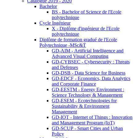
Catalogue 2019 - 2020
Bachelor
BS - Bachelor of Science de l'Ecole
polytechnique
Cycle Ingénieur
X - Diplôme d'ingénieur de l'Ecole
polytechnique
Diplôme de formation gradué de l'Ecole
Polytechnique -MSc&T
GD-AIM - Artificial Intelligence and
Advanced Visual Computing
GD-CYBSEC - Cybersecurity : Threats
and Defenses
GD-DSB - Data Science for Business
GD-EDCF - Economics, Data Analytics
and Corporate Finance
GD-EESTM - Energy Environment :
Science Technology & Management
GD-ESEM - Ecotechnologies for
Sustainability & Environment
Management
GD-IOT - Internet of Things : Innovation
and Management Program (IoT)
GD-SCUP - Smart Cities and Urban
Policy