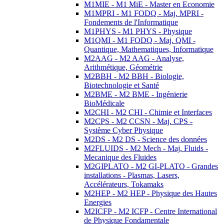
M1MIE - M1 MiE - Master en Economie
M1MPRI - M1 FODQ - Maj. MPRI -
Fondements de l'Informatique
M1PHYS - M1 PHYS - Physique
M1QMI - M1 FODQ - Maj. QMI -
Quantique, Mathematiques, Informatique
M2AAG - M2 AAG - Analyse,
Arithmétique, Géométrie
M2BBH - M2 BBH - Biologie,
Biotechnologie et Santé
M2BME - M2 BME - Ingénierie
BioMédicale
M2CHI - M2 CHI - Chimie et Interfaces
M2CPS - M2 CCSN - Maj. CPS -
Système Cyber Physique
M2DS - M2 DS - Science des données
M2FLUIDS - M2 Mech - Maj. Fluids -
Mecanique des Fluides
M2GIPLATO - M2 GI-PLATO - Grandes
installations - Plasmas, Lasers,
Accélérateurs, Tokamaks
M2HEP - M2 HEP - Physique des Hautes
Energies
M2ICFP - M2 ICFP - Centre International
de Physique Fondamentale