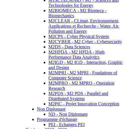
M1SCTECHNRJ - M1 - Sciences and
Technologies for Energy
M2BIOMECA - M2 Biomeca -
Biomechanics
M2CLEAR - CLimat, Environnement,
Applications et Recherche - Water, Air,
Pollution and Energy
M2CPS - Cyber Physical System
M2CYBER - M2 Cyber - Cybersecurity
M2DS - Data Sciences
M2HPDA - M2 HPDA - High
Performance Data Analytics
M2IGD - M2 IGD - Interaction, Graphic
and Design
M2MPRI - M2 MPRI - Foudations of
Computer Science
M2MPRO - M2 MPRO - Operation
Research
M2PDS - M2 PDS - Parallel and
Distributed Systems
M2PIC - Projet Innovation Conception
Non Diplomant
ND - Non Diplomant
Programme d'échange
PEI - Echanges PEI