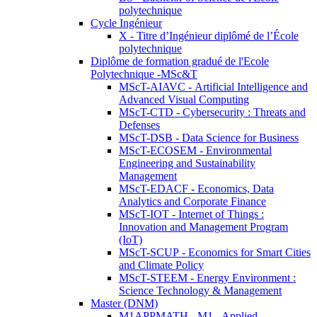
polytechnique
Cycle Ingénieur
X - Titre d’Ingénieur diplômé de l’École
polytechnique
Diplôme de formation gradué de l'Ecole
Polytechnique -MSc&T
MScT-AIAVC - Artificial Intelligence and
Advanced Visual Computing
MScT-CTD - Cybersecurity : Threats and
Defenses
MScT-DSB - Data Science for Business
MScT-ECOSEM - Environmental
Engineering and Sustainability
Management
MScT-EDACF - Economics, Data
Analytics and Corporate Finance
MScT-IOT - Internet of Things :
Innovation and Management Program
(IoT)
MScT-SCUP - Economics for Smart Cities
and Climate Policy
MScT-STEEM - Energy Environment :
Science Technology & Management
Master (DNM)
M1APPMATH - M1 - Applied