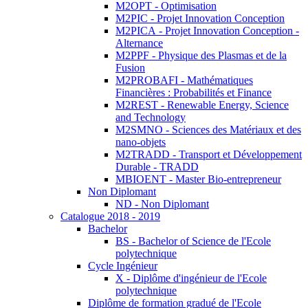
M2OPT - Optimisation
M2PIC - Projet Innovation Conception
M2PICA - Projet Innovation Conception -
Alternance
M2PPF - Physique des Plasmas et de la
Fusion
M2PROBAFI - Mathématiques
Financières : Probabilités et Finance
M2REST - Renewable Energy, Science
and Technology
M2SMNO - Sciences des Matériaux et des
nano-objets
M2TRADD - Transport et Développement
Durable - TRADD
MBIOENT - Master Bio-entrepreneur
Non Diplomant
ND - Non Diplomant
Catalogue 2018 - 2019
Bachelor
BS - Bachelor of Science de l'Ecole
polytechnique
Cycle Ingénieur
X - Diplôme d'ingénieur de l'Ecole
polytechnique
Diplôme de formation gradué de l'Ecole