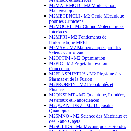
Matériaux et Interfaces
M2MATHMOD - M2 Modélisation
Mathématique
M2MECENCLI - M2 Génie Mécanique
pour les Cliniciens
M2MOCHI - M2 Chimie Moléculaire et
Interfaces
M2MPRI - M2 Fondements de
l'Informatique MPRI
M2MSV - M2 Mathématiques pour les
Sciences du Vivant
M2OPTIM - M2 Optimisation
M2PIC - M2 Projet, Innovation,
Conception
M2PLASPHYFUS - M2 Physique des
Plasmas et de la Fusion
M2PROBFIN - M2 Probabilités et
Finance
M2QNSLMT - M2 Quantique, Lumière,
Matériaux et Nanosciences
M2QUANTDEV - M2 Dispositifs
Quantiques
M2SMNO - M2 Science des Matériaux et
des Nano-Objets
M2SOLIDS - M2 Mécanique des Solides