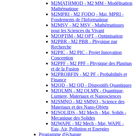
M2MATHMOD - M2 MM - Modélisation
Mathématique
M2MPRI - M2 FODQ - Maj. MPRI -
Fondements de l'Informatique
M2MSV - M2 MSV - Mathématiques
pour les Sciences du Vivant
M2OPTIM - M2 OPT - Optimisation
M2PBR - M2 PBR - Physique par
Recherche
M2PIC - M2 PIC - Projet Innovation
Conception
M2PPF - M2 PPF - Physique des Plasmas
et de la Fusion
M2PROBFIN - M2 PF - Probabilités et
Finance
M2QD - M2 QD - Dispositifs Quantiques
M2QLMN - M2 QLMN - Quantique,
Lumiere, Materiaux et Nanosciences
M2SMNO - M2 SMNO - Science des
Materiaux et des Nano-Objets
M2SOLIDS - M2 Mech - Maj. Solids -
Mecanique des Solides
M2WAPE - M2 Mech - Maj. WAPE -
Eau, Air, Pollution et Energies
Programme d'échange