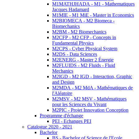
M1MATHJHADA - M1 - Mathematiques
Jacques Hadamard
M1MIE - M1 MiE - Master in Economics
M2BIOMECA - M2 Biomeca -
Biomechanics
M2BM - M2 Biomechanics
M2CFP - M2 CFP - Concepts in
Fundamental Physics
M2CPS - Cyber Physical System
M2DS - Data Sciences
M2ENERG - Master 2 Énergie
M2FLUIDS - M2 Fluids - Fluid
Mechanics
M2IGD - M2 IGD - Interaction, Graphic
and Design
M2MDA - M2 MdA - Mathématiques de
l'Aléatoire
M2MSV - M2 MSV - Mathématiques
pour les Sciences du Vivant
M2PIC - Projet Innovation Conception
Programme d'échange
PEI - Echanges PEI
Catalogue 2020 - 2021
Bachelor
BS - Bachelor of Science de l'Ecole