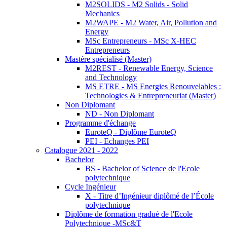
M2SOLIDS - M2 Solids - Solid
Mechanics
M2WAPE - M2 Water, Air, Pollution and
Energy
MSc Entrepreneurs - MSc X-HEC
Entrepreneurs
Mastère spécialisé (Master)
M2REST - Renewable Energy, Science
and Technology
MS ETRE - MS Energies Renouvelables :
Technologies & Entrepreneuriat (Master)
Non Diplomant
ND - Non Diplomant
Programme d'échange
EuroteQ - Diplôme EuroteQ
PEI - Echanges PEI
Catalogue 2021 - 2022
Bachelor
BS - Bachelor of Science de l'Ecole
polytechnique
Cycle Ingénieur
X - Titre d’Ingénieur diplômé de l’École
polytechnique
Diplôme de formation gradué de l'Ecole
Polytechnique -MSc&T