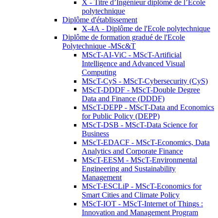
X - Titre d’Ingénieur diplômé de l’École
polytechnique
Diplôme d'établissement
X-4A - Diplôme de l'Ecole polytechnique
Diplôme de formation gradué de l'Ecole
Polytechnique -MSc&T
MScT-AI-ViC - MScT-Artificial
Intelligence and Advanced Visual
Computing
MScT-CyS - MScT-Cybersecurity (CyS)
MScT-DDDF - MScT-Double Degree
Data and Finance (DDDF)
MScT-DEPP - MScT-Data and Economics
for Public Policy (DEPP)
MScT-DSB - MScT-Data Science for
Business
MScT-EDACF - MScT-Economics, Data
Analytics and Corporate Finance
MScT-EESM - MScT-Environmental
Engineering and Sustainability
Management
MScT-ESCLiP - MScT-Economics for
Smart Cities and Climate Policy
MScT-IOT - MScT-Internet of Things :
Innovation and Management Program