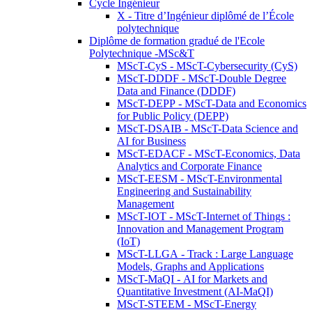
Cycle Ingénieur
X - Titre d’Ingénieur diplômé de l’École
polytechnique
Diplôme de formation gradué de l'Ecole
Polytechnique -MSc&T
MScT-CyS - MScT-Cybersecurity (CyS)
MScT-DDDF - MScT-Double Degree
Data and Finance (DDDF)
MScT-DEPP - MScT-Data and Economics
for Public Policy (DEPP)
MScT-DSAIB - MScT-Data Science and
AI for Business
MScT-EDACF - MScT-Economics, Data
Analytics and Corporate Finance
MScT-EESM - MScT-Environmental
Engineering and Sustainability
Management
MScT-IOT - MScT-Internet of Things :
Innovation and Management Program
(IoT)
MScT-LLGA - Track : Large Language
Models, Graphs and Applications
MScT-MaQI - AI for Markets and
Quantitative Investment (AI-MaQI)
MScT-STEEM - MScT-Energy