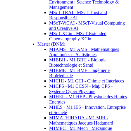
Environment : Science Technology &
Management
MScT-TRAI - MScT-Trust and
Responsible AI
MScT-ViCAI - MScT-Visual Computing
and Creative AI
MScT-XCin - MScT-Extended
Cinematography XCin
Master (DNM)
M1AMS - M1 AMS - Mathématiques
Appliquées et Statistiques
M1BBH - M1 BBH - Biologie,
Biotechnologie et Santé
M1BME - M1 BME - Ingénierie
BioMédicale
M1CHI - M1 CHI - Chimie et Interfaces
M1CPS - M1 CCSN - Maj. CPS -
Système Cyber Physique
M1HEP - M1 HEP - Physique des Hautes
Energies
M1IES - M1 IES - Innovation, Entreprise
et Société
M1MATHJHADA - M1 MJH -
Mathematiques Jacques Hadamard
M1MEC - M1 Mech - Mecanique