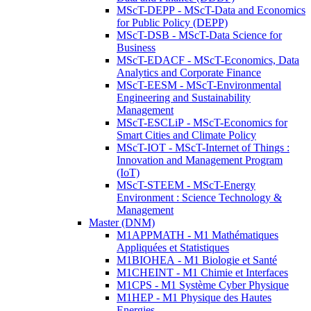
MScT-DEPP - MScT-Data and Economics
for Public Policy (DEPP)
MScT-DSB - MScT-Data Science for
Business
MScT-EDACF - MScT-Economics, Data
Analytics and Corporate Finance
MScT-EESM - MScT-Environmental
Engineering and Sustainability
Management
MScT-ESCLiP - MScT-Economics for
Smart Cities and Climate Policy
MScT-IOT - MScT-Internet of Things :
Innovation and Management Program
(IoT)
MScT-STEEM - MScT-Energy
Environment : Science Technology &
Management
Master (DNM)
M1APPMATH - M1 Mathématiques
Appliquées et Statistiques
M1BIOHEA - M1 Biologie et Santé
M1CHEINT - M1 Chimie et Interfaces
M1CPS - M1 Système Cyber Physique
M1HEP - M1 Physique des Hautes
Energies