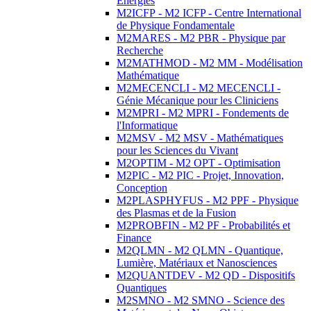
Energies
M2ICFP - M2 ICFP - Centre International
de Physique Fondamentale
M2MARES - M2 PBR - Physique par
Recherche
M2MATHMOD - M2 MM - Modélisation
Mathématique
M2MECENCLI - M2 MECENCLI -
Génie Mécanique pour les Cliniciens
M2MPRI - M2 MPRI - Fondements de
l'Informatique
M2MSV - M2 MSV - Mathématiques
pour les Sciences du Vivant
M2OPTIM - M2 OPT - Optimisation
M2PIC - M2 PIC - Projet, Innovation,
Conception
M2PLASPHYFUS - M2 PPF - Physique
des Plasmas et de la Fusion
M2PROBFIN - M2 PF - Probabilités et
Finance
M2QLMN - M2 QLMN - Quantique,
Lumière, Matériaux et Nanosciences
M2QUANTDEV - M2 QD - Dispositifs
Quantiques
M2SMNO - M2 SMNO - Science des