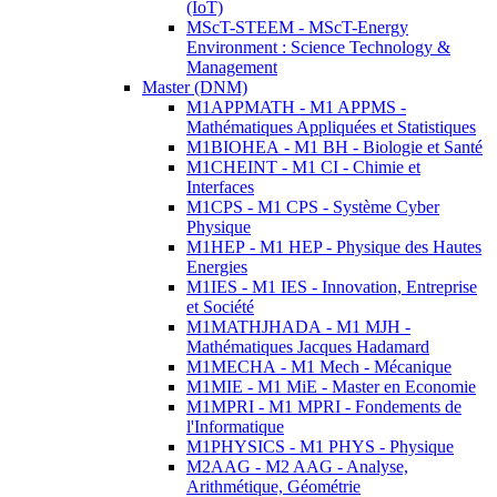
(IoT)
MScT-STEEM - MScT-Energy
Environment : Science Technology &
Management
Master (DNM)
M1APPMATH - M1 APPMS -
Mathématiques Appliquées et Statistiques
M1BIOHEA - M1 BH - Biologie et Santé
M1CHEINT - M1 CI - Chimie et
Interfaces
M1CPS - M1 CPS - Système Cyber
Physique
M1HEP - M1 HEP - Physique des Hautes
Energies
M1IES - M1 IES - Innovation, Entreprise
et Société
M1MATHJHADA - M1 MJH -
Mathématiques Jacques Hadamard
M1MECHA - M1 Mech - Mécanique
M1MIE - M1 MiE - Master en Economie
M1MPRI - M1 MPRI - Fondements de
l'Informatique
M1PHYSICS - M1 PHYS - Physique
M2AAG - M2 AAG - Analyse,
Arithmétique, Géométrie