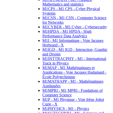
Mathematics and statistics
M1CPS - M1 CPS - Cyber Physical
Systems
M1CSN - M1 CSN - Computer Science
for Networks
M1CYBER - M1 Cyber - Cybersecurity
M1HPDA - M1 HPDA - High
Performance Data Analytics
M1I - M1 Informatique - Voie Jacques
Herbrand - X
M1IGD - M1 IGD - Interaction, Graphic
and Design
M1INTTRACPHY - M1 - International
Track in Physics
M1MAP - M1 Mathématiques et
Applications - Voie Jacques Hadamard -
École Polytechnique
M1MATHAPP - M1 - Mathématiques
Appliquées
M1MPRI - M1 MPRI - Foudations of
Computer Science
M1P - M1 Physique - Voie Irène Joliot
Curie - X
M1PHYSICS - M1 - Physics