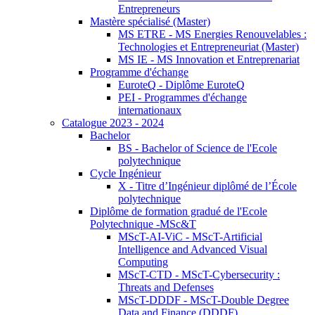
Entrepreneurs
Mastère spécialisé (Master)
MS ETRE - MS Energies Renouvelables :
Technologies et Entrepreneuriat (Master)
MS IE - MS Innovation et Entreprenariat
Programme d'échange
EuroteQ - Diplôme EuroteQ
PEI - Programmes d'échange
internationaux
Catalogue 2023 - 2024
Bachelor
BS - Bachelor of Science de l'Ecole
polytechnique
Cycle Ingénieur
X - Titre d’Ingénieur diplômé de l’École
polytechnique
Diplôme de formation gradué de l'Ecole
Polytechnique -MSc&T
MScT-AI-ViC - MScT-Artificial
Intelligence and Advanced Visual
Computing
MScT-CTD - MScT-Cybersecurity :
Threats and Defenses
MScT-DDDF - MScT-Double Degree
Data and Finance (DDDF)