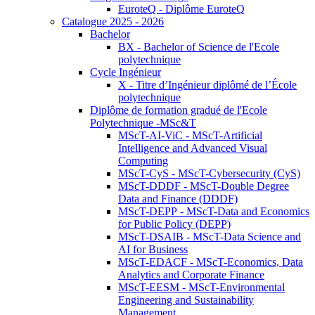
EuroteQ - Diplôme EuroteQ
Catalogue 2025 - 2026
Bachelor
BX - Bachelor of Science de l'Ecole
polytechnique
Cycle Ingénieur
X - Titre d’Ingénieur diplômé de l’École
polytechnique
Diplôme de formation gradué de l'Ecole
Polytechnique -MSc&T
MScT-AI-ViC - MScT-Artificial
Intelligence and Advanced Visual
Computing
MScT-CyS - MScT-Cybersecurity (CyS)
MScT-DDDF - MScT-Double Degree
Data and Finance (DDDF)
MScT-DEPP - MScT-Data and Economics
for Public Policy (DEPP)
MScT-DSAIB - MScT-Data Science and
AI for Business
MScT-EDACF - MScT-Economics, Data
Analytics and Corporate Finance
MScT-EESM - MScT-Environmental
Engineering and Sustainability
Management