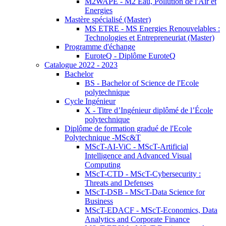
M2WAPE - M2 Eau, Pollution de l'Air et
Energies
Mastère spécialisé (Master)
MS ETRE - MS Energies Renouvelables :
Technologies et Entrepreneuriat (Master)
Programme d'échange
EuroteQ - Diplôme EuroteQ
Catalogue 2022 - 2023
Bachelor
BS - Bachelor of Science de l'Ecole
polytechnique
Cycle Ingénieur
X - Titre d’Ingénieur diplômé de l’École
polytechnique
Diplôme de formation gradué de l'Ecole
Polytechnique -MSc&T
MScT-AI-ViC - MScT-Artificial
Intelligence and Advanced Visual
Computing
MScT-CTD - MScT-Cybersecurity :
Threats and Defenses
MScT-DSB - MScT-Data Science for
Business
MScT-EDACF - MScT-Economics, Data
Analytics and Corporate Finance