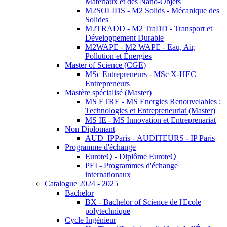
Matériaux et des Nano-Objets
M2SOLIDS - M2 Solids - Mécanique des
Solides
M2TRADD - M2 TraDD - Transport et
Développement Durable
M2WAPE - M2 WAPE - Eau, Air,
Pollution et Énergies
Master of Science (CGE)
MSc Entrepreneurs - MSc X-HEC
Entrepreneurs
Mastère spécialisé (Master)
MS ETRE - MS Energies Renouvelables :
Technologies et Entrepreneuriat (Master)
MS IE - MS Innovation et Entreprenariat
Non Diplomant
AUD_IPParis - AUDITEURS - IP Paris
Programme d'échange
EuroteQ - Diplôme EuroteQ
PEI - Programmes d'échange
internationaux
Catalogue 2024 - 2025
Bachelor
BX - Bachelor of Science de l'Ecole
polytechnique
Cycle Ingénieur