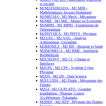
et Société
M1MATHJHADA - M1 MJH -
Mathématiques Jacques Hadamard
M1MECHA - M1 Mech - Mécanique
M1MIE - M1 MiE - Master en Economie
M1MPRI - M1 MPRI - Fondements de
l'Informatique
M1PHYSICS - M1 PHYS - Physique
M2AAG - M2 AAG - Analyse,
Arithmétique, Géométrie
M2BIOHEA - M2 BH - Biologie et Santé
M2BIOMECA - M2 BME - Ingénierie
BioMédicale
M2CHEINT - M2 CI - Chimie et
Interfaces
M2CPS - M2 CPS - Système Cyber
Physique
M2DS - M2 DS - Data Science
M2FLUIDS - M2 Fluids - Mécanique des
Fluides
M2GI - M2 GI-PLATO - Grandes
installations - Plasmas, Lasers,
Accélérateurs, Tokamaks
M2HEP - M2 HEP - Physique des Hautes