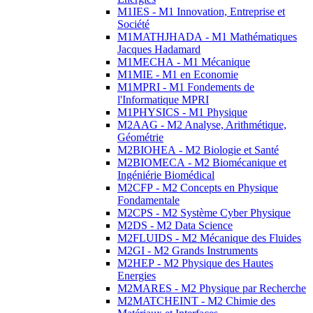
M1IES - M1 Innovation, Entreprise et
Société
M1MATHJHADA - M1 Mathématiques
Jacques Hadamard
M1MECHA - M1 Mécanique
M1MIE - M1 en Economie
M1MPRI - M1 Fondements de
l'Informatique MPRI
M1PHYSICS - M1 Physique
M2AAG - M2 Analyse, Arithmétique,
Géométrie
M2BIOHEA - M2 Biologie et Santé
M2BIOMECA - M2 Biomécanique et
Ingéniérie Biomédical
M2CFP - M2 Concepts en Physique
Fondamentale
M2CPS - M2 Système Cyber Physique
M2DS - M2 Data Science
M2FLUIDS - M2 Mécanique des Fluides
M2GI - M2 Grands Instruments
M2HEP - M2 Physique des Hautes
Energies
M2MARES - M2 Physique par Recherche
M2MATCHEINT - M2 Chimie des