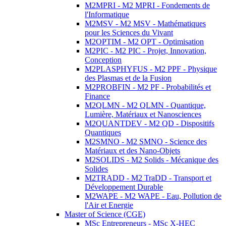
M2MPRI - M2 MPRI - Fondements de
l'Informatique
M2MSV - M2 MSV - Mathématiques
pour les Sciences du Vivant
M2OPTIM - M2 OPT - Optimisation
M2PIC - M2 PIC - Projet, Innovation,
Conception
M2PLASPHYFUS - M2 PPF - Physique
des Plasmas et de la Fusion
M2PROBFIN - M2 PF - Probabilités et
Finance
M2QLMN - M2 QLMN - Quantique,
Lumière, Matériaux et Nanosciences
M2QUANTDEV - M2 QD - Dispositifs
Quantiques
M2SMNO - M2 SMNO - Science des
Matériaux et des Nano-Objets
M2SOLIDS - M2 Solids - Mécanique des
Solides
M2TRADD - M2 TraDD - Transport et
Développement Durable
M2WAPE - M2 WAPE - Eau, Pollution de
l'Air et Energie
Master of Science (CGE)
MSc Entrepreneurs - MSc X-HEC