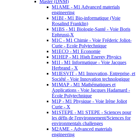
Master (DNM)
M1AME - M1 Advanced materials
engineering
M1BI - M1 Bio-informatique (Voie
Rosalind Franklin)
M1BS - M1 Biologie-Santé - Voie Boris
Ephrussi-X
M1C - M1 Chimie - Voie Fréderic Joliot-
Curie - Ecole Polytechnique
M1ECO - M1 Economie
M1HEP - M1 High Energy Physics
M1I - M1 Informatique - Voie Jacques
Herbrand - X
M1IESVIT - M1 Innovation, Entreprise, et
Société - Voie Innovation technologique
M1MAP - M1 Mathématiques et
Applications - Voie Jacques Hadamard -
École Polytechnique
M1P - M1 Physique - Voie Irène Joliot
Curie - X
M1STEPE - M1 STEPE - Sciences pour
les défis de l'environnement/Sciences for
environmentals challenges
M2AME - Advanced materials
engineering