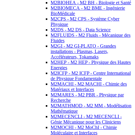
M2BIOHEA - M2 BH - Biologie et Santé
M2BIOMECA - M2 BME - Ingénierie
BioMédicale
M2CPS - M2 CPS - Système Cyber
Physique
M2DS - M2 DS - Data Science
M2FLUIDS - M2 Fluids - Mécanique des
Fluides
M2GI - M2 GI-PLATO - Grandes
installations - Plasmas, Lasers,
Accélérateurs, Tokamaks
M2HEP - M2 HEP - Physique des Hautes
Energies
M2ICFP - M2 ICFP - Centre International
de Physique Fondamentale
M2MACHI - M2 MACHI - Chimie des
Matériaux et Interfaces
M2MARES - M2 PBR - Physique par
Recherche
M2MATHMOD - M2 MM - Modélisation
Mathématique
M2MECENCLI - M2 MECENCLI -
Génie Mécanique pour les Cliniciens
M2MOCHI - M2 MoChI - Chimie
Moléculaire et Interfaces