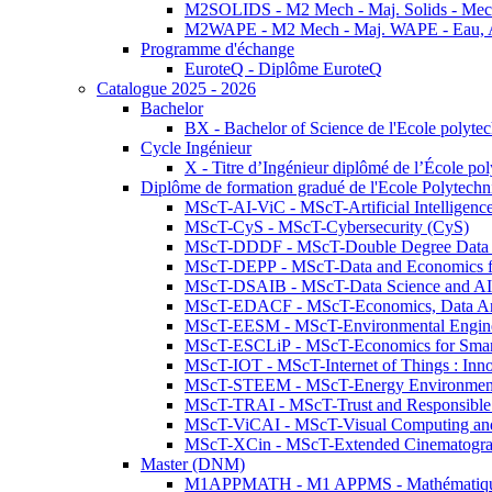
M2SOLIDS - M2 Mech - Maj. Solids - Meca
M2WAPE - M2 Mech - Maj. WAPE - Eau, Air
Programme d'échange
EuroteQ - Diplôme EuroteQ
Catalogue 2025 - 2026
Bachelor
BX - Bachelor of Science de l'Ecole polyte
Cycle Ingénieur
X - Titre d’Ingénieur diplômé de l’École po
Diplôme de formation gradué de l'Ecole Polytec
MScT-AI-ViC - MScT-Artificial Intelligen
MScT-CyS - MScT-Cybersecurity (CyS)
MScT-DDDF - MScT-Double Degree Data 
MScT-DEPP - MScT-Data and Economics fo
MScT-DSAIB - MScT-Data Science and AI 
MScT-EDACF - MScT-Economics, Data Anal
MScT-EESM - MScT-Environmental Enginee
MScT-ESCLiP - MScT-Economics for Smart 
MScT-IOT - MScT-Internet of Things : Inn
MScT-STEEM - MScT-Energy Environment 
MScT-TRAI - MScT-Trust and Responsible
MScT-ViCAI - MScT-Visual Computing and
MScT-XCin - MScT-Extended Cinematogr
Master (DNM)
M1APPMATH - M1 APPMS - Mathématiques A