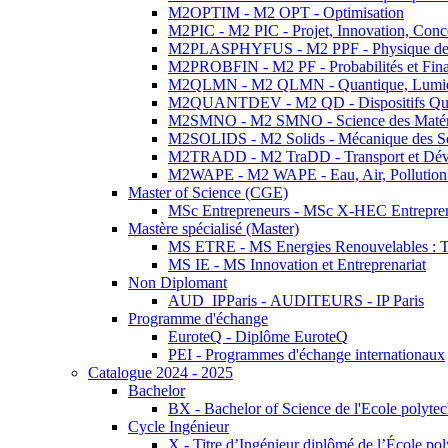
M2OPTIM - M2 OPT - Optimisation
M2PIC - M2 PIC - Projet, Innovation, Conc
M2PLASPHYFUS - M2 PPF - Physique des P
M2PROBFIN - M2 PF - Probabilités et Fin
M2QLMN - M2 QLMN - Quantique, Lumière
M2QUANTDEV - M2 QD - Dispositifs Qua
M2SMNO - M2 SMNO - Science des Matéri
M2SOLIDS - M2 Solids - Mécanique des So
M2TRADD - M2 TraDD - Transport et Dév
M2WAPE - M2 WAPE - Eau, Air, Pollution 
Master of Science (CGE)
MSc Entrepreneurs - MSc X-HEC Entrepre
Mastère spécialisé (Master)
MS ETRE - MS Energies Renouvelables : Tec
MS IE - MS Innovation et Entreprenariat
Non Diplomant
AUD_IPParis - AUDITEURS - IP Paris
Programme d'échange
EuroteQ - Diplôme EuroteQ
PEI - Programmes d'échange internationaux
Catalogue 2024 - 2025
Bachelor
BX - Bachelor of Science de l'Ecole polyte
Cycle Ingénieur
X - Titre d’Ingénieur diplômé de l’École po