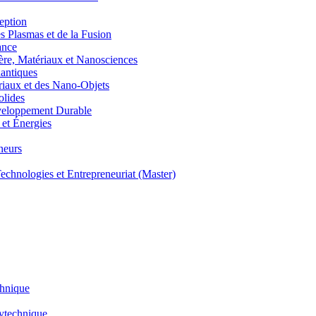
eption
lasmas et de la Fusion
ance
, Matériaux et Nanosciences
ntiques
aux et des Nano-Objets
lides
eloppement Durable
et Énergies
neurs
hnologies et Entrepreneuriat (Master)
chnique
lytechnique