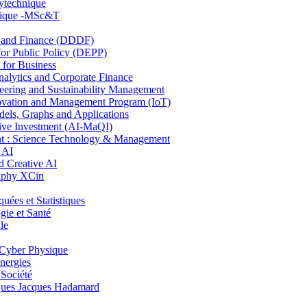
lytechnique
hnique -MSc&T
and Finance (DDDF)
r Public Policy (DEPP)
for Business
ytics and Corporate Finance
ring and Sustainability Management
ovation and Management Program (IoT)
ls, Graphs and Applications
ive Investment (AI-MaQI)
: Science Technology & Management
 AI
 Creative AI
aphy XCin
es et Statistiques
ie et Santé
le
Cyber Physique
nergies
 Société
es Jacques Hadamard