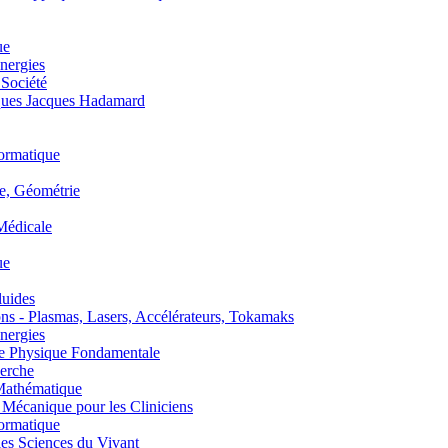
ue
nergies
 Société
es Jacques Hadamard
ormatique
, Géométrie
édicale
ue
uides
s - Plasmas, Lasers, Accélérateurs, Tokamaks
nergies
de Physique Fondamentale
erche
athématique
anique pour les Cliniciens
ormatique
s Sciences du Vivant