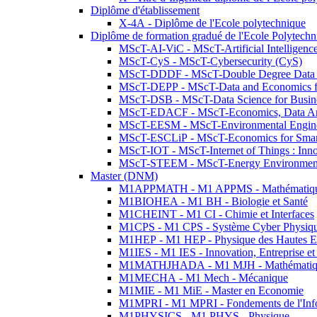
Diplôme d'établissement
X-4A - Diplôme de l'Ecole polytechnique
Diplôme de formation gradué de l'Ecole Polytec
MScT-AI-ViC - MScT-Artificial Intelligen
MScT-CyS - MScT-Cybersecurity (CyS)
MScT-DDDF - MScT-Double Degree Data 
MScT-DEPP - MScT-Data and Economics fo
MScT-DSB - MScT-Data Science for Busin
MScT-EDACF - MScT-Economics, Data Anal
MScT-EESM - MScT-Environmental Enginee
MScT-ESCLiP - MScT-Economics for Smart 
MScT-IOT - MScT-Internet of Things : Inn
MScT-STEEM - MScT-Energy Environment 
Master (DNM)
M1APPMATH - M1 APPMS - Mathématiques A
M1BIOHEA - M1 BH - Biologie et Santé
M1CHEINT - M1 CI - Chimie et Interfaces
M1CPS - M1 CPS - Système Cyber Physiq
M1HEP - M1 HEP - Physique des Hautes E
M1IES - M1 IES - Innovation, Entreprise et
M1MATHJHADA - M1 MJH - Mathématiqu
M1MECHA - M1 Mech - Mécanique
M1MIE - M1 MiE - Master en Economie
M1MPRI - M1 MPRI - Fondements de l'Inf
M1PHYSICS - M1 PHYS - Physique