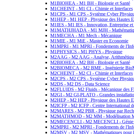
M1BIOHEA - M1 BH - Biologie et Santé
M1CHEINT - M1 CI - Chimie et Interfaces
M1CPS - M1 CPS - Système Cyber Physiq
M1HEP - M1 HEP - Physique des Hautes E
M1IES - M1 IES - Innovation, Entreprise et
M1MATHJHADA - M1 MJH - Mathématiqu
M1MECHA - M1 Mech - Mécanique
M1MIE - M1 MiE - Master en Economie
M1MPRI - M1 MPRI - Fondements de l'Inf
M1PHYSICS - M1 PHYS - Physique
M2AAG - M2 AAG - Analyse, Arithmétique
M2BIOHEA - M2 BH - Biologie et Santé
M2BIOMECA - M2 BME - Ingénierie BioM
M2CHEINT - M2 CI - Chimie et Interfaces
M2CPS - M2 CPS - Système Cyber Physiq
M2DS - M2 DS - Data Science
M2FLUIDS - M2 Fluids - Mécanique des Fl
M2GI - M2 GI-PLATO - Grandes installation
M2HEP - M2 HEP - Physique des Hautes E
M2ICFP - M2 ICFP - Centre International 
M2MARES - M2 PBR - Physique par Rech
M2MATHMOD - M2 MM - Modélisation M
M2MECENCLI - M2 MECENCLI - Génie Méc
M2MPRI - M2 MPRI - Fondements de l'Inf
M2MSV - M2 MSV - Mathématiques pour le