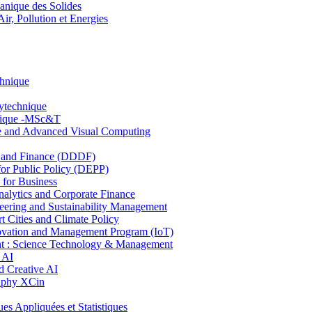
nique des Solides
, Pollution et Energies
chnique
lytechnique
hnique -MSc&T
ce and Advanced Visual Computing
and Finance (DDDF)
r Public Policy (DEPP)
for Business
ytics and Corporate Finance
ring and Sustainability Management
Cities and Climate Policy
ovation and Management Program (IoT)
: Science Technology & Management
 AI
 Creative AI
aphy XCin
ppliquées et Statistiques