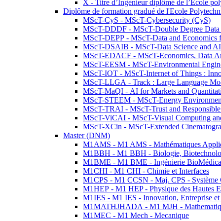
X - Titre d’Ingénieur diplômé de l’École po
Diplôme de formation gradué de l'Ecole Polytec
MScT-CyS - MScT-Cybersecurity (CyS)
MScT-DDDF - MScT-Double Degree Data 
MScT-DEPP - MScT-Data and Economics fo
MScT-DSAIB - MScT-Data Science and AI 
MScT-EDACF - MScT-Economics, Data Anal
MScT-EESM - MScT-Environmental Enginee
MScT-IOT - MScT-Internet of Things : Inn
MScT-LLGA - Track : Large Language Mode
MScT-MaQI - AI for Markets and Quantitat
MScT-STEEM - MScT-Energy Environment 
MScT-TRAI - MScT-Trust and Responsible
MScT-ViCAI - MScT-Visual Computing and
MScT-XCin - MScT-Extended Cinematogr
Master (DNM)
M1AMS - M1 AMS - Mathématiques Appliqué
M1BBH - M1 BBH - Biologie, Biotechnolog
M1BME - M1 BME - Ingénierie BioMédica
M1CHI - M1 CHI - Chimie et Interfaces
M1CPS - M1 CCSN - Maj. CPS - Système 
M1HEP - M1 HEP - Physique des Hautes E
M1IES - M1 IES - Innovation, Entreprise et
M1MATHJHADA - M1 MJH - Mathematiqu
M1MEC - M1 Mech - Mecanique