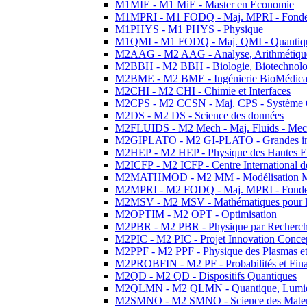
M1MIE - M1 MiE - Master en Economie
M1MPRI - M1 FODQ - Maj. MPRI - Fondeme
M1PHYS - M1 PHYS - Physique
M1QMI - M1 FODQ - Maj. QMI - Quantique
M2AAG - M2 AAG - Analyse, Arithmétique
M2BBH - M2 BBH - Biologie, Biotechnolog
M2BME - M2 BME - Ingénierie BioMédica
M2CHI - M2 CHI - Chimie et Interfaces
M2CPS - M2 CCSN - Maj. CPS - Système 
M2DS - M2 DS - Science des données
M2FLUIDS - M2 Mech - Maj. Fluids - Meca
M2GIPLATO - M2 GI-PLATO - Grandes instal
M2HEP - M2 HEP - Physique des Hautes E
M2ICFP - M2 ICFP - Centre International 
M2MATHMOD - M2 MM - Modélisation M
M2MPRI - M2 FODQ - Maj. MPRI - Fondeme
M2MSV - M2 MSV - Mathématiques pour le
M2OPTIM - M2 OPT - Optimisation
M2PBR - M2 PBR - Physique par Recherc
M2PIC - M2 PIC - Projet Innovation Conce
M2PPF - M2 PPF - Physique des Plasmas et
M2PROBFIN - M2 PF - Probabilités et Fin
M2QD - M2 QD - Dispositifs Quantiques
M2QLMN - M2 QLMN - Quantique, Lumiere
M2SMNO - M2 SMNO - Science des Materi