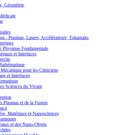
, Géométrie
édicale
ue
uides
s - Plasmas, Lasers, Accélérateurs, Tokamaks
nergies
de Physique Fondamentale
aux et Interfaces
erche
athématique
anique pour les Cliniciens
 et Interfaces
ormatique
s Sciences du Vivant
eption
lasmas et de la Fusion
ance
, Matériaux et Nanosciences
ntiques
aux et des Nano-Objets
lides