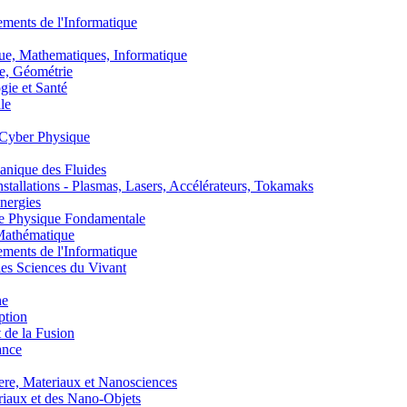
nts de l'Informatique
, Mathematiques, Informatique
, Géométrie
ie et Santé
le
Cyber Physique
nique des Fluides
lations - Plasmas, Lasers, Accélérateurs, Tokamaks
nergies
de Physique Fondamentale
athématique
nts de l'Informatique
s Sciences du Vivant
he
ption
 de la Fusion
ance
, Materiaux et Nanosciences
aux et des Nano-Objets