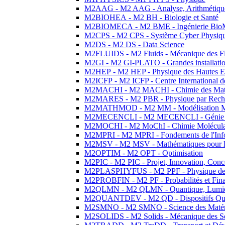
M2AAG - M2 AAG - Analyse, Arithmétique
M2BIOHEA - M2 BH - Biologie et Santé
M2BIOMECA - M2 BME - Ingénierie BioM
M2CPS - M2 CPS - Système Cyber Physiq
M2DS - M2 DS - Data Science
M2FLUIDS - M2 Fluids - Mécanique des Fl
M2GI - M2 GI-PLATO - Grandes installation
M2HEP - M2 HEP - Physique des Hautes E
M2ICFP - M2 ICFP - Centre International 
M2MACHI - M2 MACHI - Chimie des Matéri
M2MARES - M2 PBR - Physique par Rech
M2MATHMOD - M2 MM - Modélisation M
M2MECENCLI - M2 MECENCLI - Génie Méc
M2MOCHI - M2 MoChI - Chimie Moléculaire
M2MPRI - M2 MPRI - Fondements de l'Inf
M2MSV - M2 MSV - Mathématiques pour le
M2OPTIM - M2 OPT - Optimisation
M2PIC - M2 PIC - Projet, Innovation, Conc
M2PLASPHYFUS - M2 PPF - Physique des P
M2PROBFIN - M2 PF - Probabilités et Fin
M2QLMN - M2 QLMN - Quantique, Lumière
M2QUANTDEV - M2 QD - Dispositifs Qua
M2SMNO - M2 SMNO - Science des Matéri
M2SOLIDS - M2 Solids - Mécanique des So