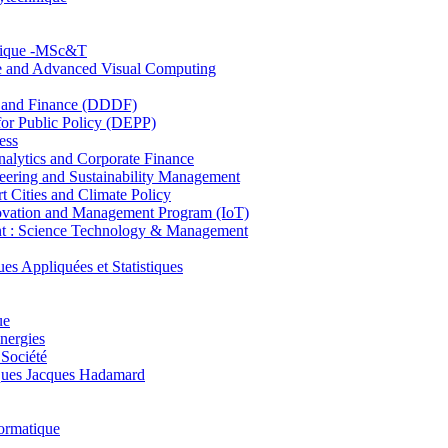
hnique -MSc&T
ce and Advanced Visual Computing
and Finance (DDDF)
r Public Policy (DEPP)
ess
ytics and Corporate Finance
ring and Sustainability Management
Cities and Climate Policy
ovation and Management Program (IoT)
: Science Technology & Management
ppliquées et Statistiques
ue
nergies
 Société
es Jacques Hadamard
ormatique