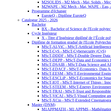
M2SOLIDS - M2 Mech - Maj. Solids - Meca
M2WAPE - M2 Mech - Maj. WAPE - Eau, Air
Programme d'échange
EuroteQ - Diplôme EuroteQ
Catalogue 2025 - 2026
Bachelor
BX - Bachelor of Science de l'Ecole polyte
Cycle Ingénieur
X - Titre d’Ingénieur diplômé de l’École po
Diplôme de formation gradué de l'Ecole Polytec
MScT-AI-ViC - MScT-Artificial Intelligen
MScT-CyS - MScT-Cybersecurity (CyS)
MScT-DDDF - MScT-Double Degree Data 
MScT-DEPP - MScT-Data and Economics fo
MScT-DSAIB - MScT-Data Science and AI 
MScT-EDACF - MScT-Economics, Data Anal
MScT-EESM - MScT-Environmental Enginee
MScT-ESCLiP - MScT-Economics for Smart 
MScT-IOT - MScT-Internet of Things : Inn
MScT-STEEM - MScT-Energy Environment 
MScT-TRAI - MScT-Trust and Responsible
MScT-ViCAI - MScT-Visual Computing and
MScT-XCin - MScT-Extended Cinematogr
Master (DNM)
M1APPMATH - M1 APPMS - Mathématiques A