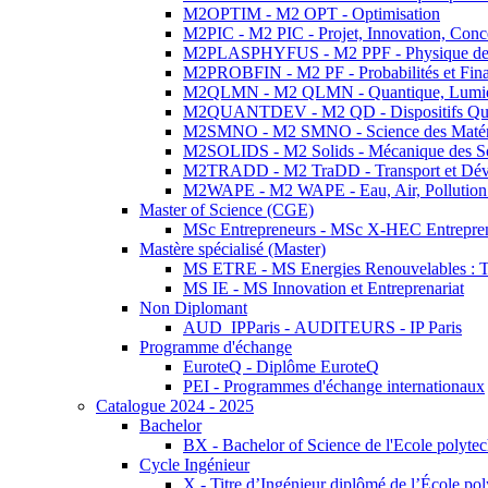
M2OPTIM - M2 OPT - Optimisation
M2PIC - M2 PIC - Projet, Innovation, Conc
M2PLASPHYFUS - M2 PPF - Physique des P
M2PROBFIN - M2 PF - Probabilités et Fin
M2QLMN - M2 QLMN - Quantique, Lumière
M2QUANTDEV - M2 QD - Dispositifs Qua
M2SMNO - M2 SMNO - Science des Matéri
M2SOLIDS - M2 Solids - Mécanique des So
M2TRADD - M2 TraDD - Transport et Dév
M2WAPE - M2 WAPE - Eau, Air, Pollution 
Master of Science (CGE)
MSc Entrepreneurs - MSc X-HEC Entrepre
Mastère spécialisé (Master)
MS ETRE - MS Energies Renouvelables : Tec
MS IE - MS Innovation et Entreprenariat
Non Diplomant
AUD_IPParis - AUDITEURS - IP Paris
Programme d'échange
EuroteQ - Diplôme EuroteQ
PEI - Programmes d'échange internationaux
Catalogue 2024 - 2025
Bachelor
BX - Bachelor of Science de l'Ecole polyte
Cycle Ingénieur
X - Titre d’Ingénieur diplômé de l’École po