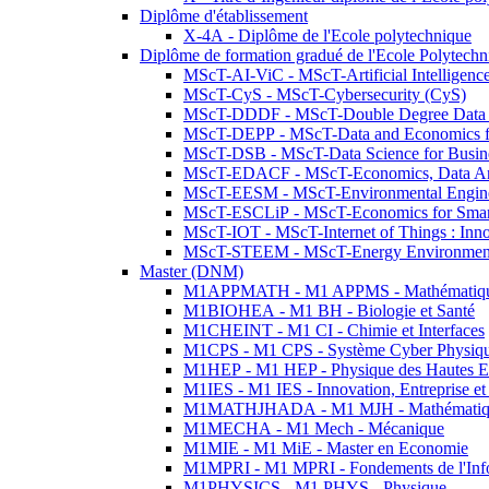
Diplôme d'établissement
X-4A - Diplôme de l'Ecole polytechnique
Diplôme de formation gradué de l'Ecole Polytec
MScT-AI-ViC - MScT-Artificial Intelligen
MScT-CyS - MScT-Cybersecurity (CyS)
MScT-DDDF - MScT-Double Degree Data 
MScT-DEPP - MScT-Data and Economics fo
MScT-DSB - MScT-Data Science for Busin
MScT-EDACF - MScT-Economics, Data Anal
MScT-EESM - MScT-Environmental Enginee
MScT-ESCLiP - MScT-Economics for Smart 
MScT-IOT - MScT-Internet of Things : Inn
MScT-STEEM - MScT-Energy Environment 
Master (DNM)
M1APPMATH - M1 APPMS - Mathématiques A
M1BIOHEA - M1 BH - Biologie et Santé
M1CHEINT - M1 CI - Chimie et Interfaces
M1CPS - M1 CPS - Système Cyber Physiq
M1HEP - M1 HEP - Physique des Hautes E
M1IES - M1 IES - Innovation, Entreprise et
M1MATHJHADA - M1 MJH - Mathématiqu
M1MECHA - M1 Mech - Mécanique
M1MIE - M1 MiE - Master en Economie
M1MPRI - M1 MPRI - Fondements de l'Inf
M1PHYSICS - M1 PHYS - Physique