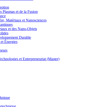
eption
lasmas et de la Fusion
ance
, Matériaux et Nanosciences
ntiques
aux et des Nano-Objets
lides
eloppement Durable
et Énergies
neurs
hnologies et Entrepreneuriat (Master)
chnique
lytechnique