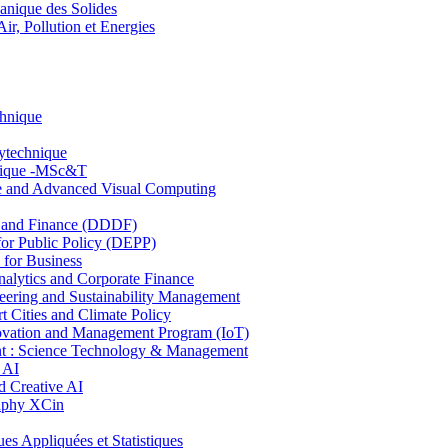
nique des Solides
, Pollution et Energies
chnique
lytechnique
hnique -MSc&T
ce and Advanced Visual Computing
and Finance (DDDF)
r Public Policy (DEPP)
for Business
ytics and Corporate Finance
ring and Sustainability Management
Cities and Climate Policy
ovation and Management Program (IoT)
: Science Technology & Management
 AI
 Creative AI
aphy XCin
ppliquées et Statistiques