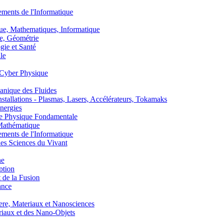
nts de l'Informatique
, Mathematiques, Informatique
, Géométrie
ie et Santé
le
Cyber Physique
nique des Fluides
lations - Plasmas, Lasers, Accélérateurs, Tokamaks
nergies
de Physique Fondamentale
athématique
nts de l'Informatique
s Sciences du Vivant
he
ption
 de la Fusion
ance
, Materiaux et Nanosciences
aux et des Nano-Objets