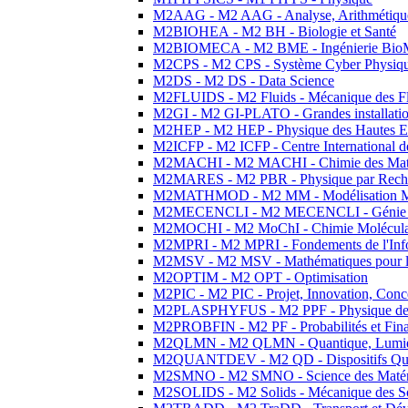
M2AAG - M2 AAG - Analyse, Arithmétique
M2BIOHEA - M2 BH - Biologie et Santé
M2BIOMECA - M2 BME - Ingénierie BioM
M2CPS - M2 CPS - Système Cyber Physiq
M2DS - M2 DS - Data Science
M2FLUIDS - M2 Fluids - Mécanique des Fl
M2GI - M2 GI-PLATO - Grandes installation
M2HEP - M2 HEP - Physique des Hautes E
M2ICFP - M2 ICFP - Centre International 
M2MACHI - M2 MACHI - Chimie des Matéri
M2MARES - M2 PBR - Physique par Rech
M2MATHMOD - M2 MM - Modélisation M
M2MECENCLI - M2 MECENCLI - Génie Méc
M2MOCHI - M2 MoChI - Chimie Moléculaire
M2MPRI - M2 MPRI - Fondements de l'Inf
M2MSV - M2 MSV - Mathématiques pour le
M2OPTIM - M2 OPT - Optimisation
M2PIC - M2 PIC - Projet, Innovation, Conc
M2PLASPHYFUS - M2 PPF - Physique des P
M2PROBFIN - M2 PF - Probabilités et Fin
M2QLMN - M2 QLMN - Quantique, Lumière
M2QUANTDEV - M2 QD - Dispositifs Qua
M2SMNO - M2 SMNO - Science des Matéri
M2SOLIDS - M2 Solids - Mécanique des So