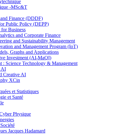
lytechnique
hnique -MSc&T
and Finance (DDDF)
r Public Policy (DEPP)
for Business
ytics and Corporate Finance
ring and Sustainability Management
ovation and Management Program (IoT)
ls, Graphs and Applications
ive Investment (AI-MaQI)
: Science Technology & Management
 AI
 Creative AI
aphy XCin
es et Statistiques
ie et Santé
le
Cyber Physique
nergies
 Société
es Jacques Hadamard