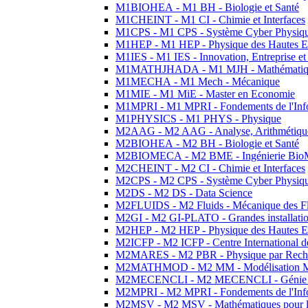
M1BIOHEA - M1 BH - Biologie et Santé
M1CHEINT - M1 CI - Chimie et Interfaces
M1CPS - M1 CPS - Système Cyber Physiq
M1HEP - M1 HEP - Physique des Hautes E
M1IES - M1 IES - Innovation, Entreprise et
M1MATHJHADA - M1 MJH - Mathématiqu
M1MECHA - M1 Mech - Mécanique
M1MIE - M1 MiE - Master en Economie
M1MPRI - M1 MPRI - Fondements de l'Inf
M1PHYSICS - M1 PHYS - Physique
M2AAG - M2 AAG - Analyse, Arithmétique
M2BIOHEA - M2 BH - Biologie et Santé
M2BIOMECA - M2 BME - Ingénierie BioM
M2CHEINT - M2 CI - Chimie et Interfaces
M2CPS - M2 CPS - Système Cyber Physiq
M2DS - M2 DS - Data Science
M2FLUIDS - M2 Fluids - Mécanique des Fl
M2GI - M2 GI-PLATO - Grandes installation
M2HEP - M2 HEP - Physique des Hautes E
M2ICFP - M2 ICFP - Centre International 
M2MARES - M2 PBR - Physique par Rech
M2MATHMOD - M2 MM - Modélisation M
M2MECENCLI - M2 MECENCLI - Génie Méc
M2MPRI - M2 MPRI - Fondements de l'Inf
M2MSV - M2 MSV - Mathématiques pour le