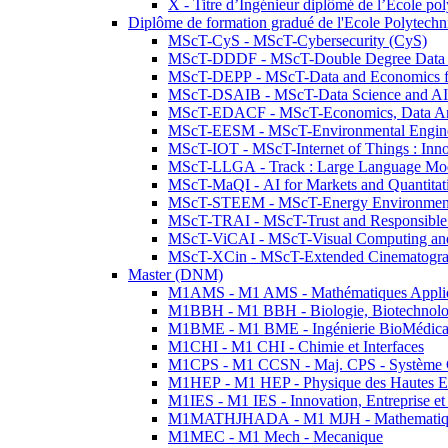
X - Titre d’Ingénieur diplômé de l’École po
Diplôme de formation gradué de l'Ecole Polytec
MScT-CyS - MScT-Cybersecurity (CyS)
MScT-DDDF - MScT-Double Degree Data 
MScT-DEPP - MScT-Data and Economics fo
MScT-DSAIB - MScT-Data Science and AI 
MScT-EDACF - MScT-Economics, Data Anal
MScT-EESM - MScT-Environmental Enginee
MScT-IOT - MScT-Internet of Things : Inn
MScT-LLGA - Track : Large Language Mode
MScT-MaQI - AI for Markets and Quantitat
MScT-STEEM - MScT-Energy Environment 
MScT-TRAI - MScT-Trust and Responsible
MScT-ViCAI - MScT-Visual Computing and
MScT-XCin - MScT-Extended Cinematogr
Master (DNM)
M1AMS - M1 AMS - Mathématiques Appliqué
M1BBH - M1 BBH - Biologie, Biotechnolog
M1BME - M1 BME - Ingénierie BioMédica
M1CHI - M1 CHI - Chimie et Interfaces
M1CPS - M1 CCSN - Maj. CPS - Système 
M1HEP - M1 HEP - Physique des Hautes E
M1IES - M1 IES - Innovation, Entreprise et
M1MATHJHADA - M1 MJH - Mathematiqu
M1MEC - M1 Mech - Mecanique