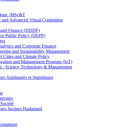
hnique -MSc&T
ce and Advanced Visual Computing
and Finance (DDDF)
r Public Policy (DEPP)
ess
ytics and Corporate Finance
ring and Sustainability Management
Cities and Climate Policy
ovation and Management Program (IoT)
: Science Technology & Management
ppliquées et Statistiques
ue
nergies
 Société
es Jacques Hadamard
ormatique