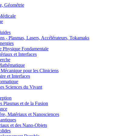
, Géométrie
édicale
ue
uides
s - Plasmas, Lasers, Accélérateurs, Tokamaks
nergies
de Physique Fondamentale
aux et Interfaces
erche
athématique
anique pour les Cliniciens
 et Interfaces
ormatique
s Sciences du Vivant
eption
lasmas et de la Fusion
ance
, Matériaux et Nanosciences
ntiques
aux et des Nano-Objets
lides