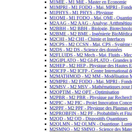
M1MIE - M1 MiE - Master en Economie
M1MPRI - M1 FODQ - Maj. MPRI - Fondeme
M1PHYS - M1 PHYS - Physique
M1QMI - M1 FODQ - Maj. QMI - Quantique
M2AAG - M2 AAG - Analyse, Arithmétique
M2BBH - M2 BBH - Biologie, Biotechnolog
M2BME - M2 BME - Ingénierie BioMédica
M2CHI - M2 CHI - Chimie et Interfaces
M2CPS - M2 CCSN - Maj. CPS - Système 
M2DS - M2 DS - Science des données
M2FLUIDS - M2 Mech - Maj. Fluids - Meca
M2GIPLATO - M2 GI-PLATO - Grandes instal
M2HEP - M2 HEP - Physique des Hautes E
M2ICFP - M2 ICFP - Centre International 
M2MATHMOD - M2 MM - Modélisation M
M2MPRI - M2 FODQ - Maj. MPRI - Fondeme
M2MSV - M2 MSV - Mathématiques pour le
M2OPTIM - M2 OPT - Optimisation
M2PBR - M2 PBR - Physique par Recherc
M2PIC - M2 PIC - Projet Innovation Conce
M2PPF - M2 PPF - Physique des Plasmas et
M2PROBFIN - M2 PF - Probabilités et Fin
M2QD - M2 QD - Dispositifs Quantiques
M2QLMN - M2 QLMN - Quantique, Lumiere
M2SMNO - M2 SMNO - Science des Materi