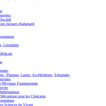
ue
nergies
 Société
es Jacques Hadamard
ormatique
, Géométrie
édicale
ue
uides
s - Plasmas, Lasers, Accélérateurs, Tokamaks
nergies
de Physique Fondamentale
erche
athématique
anique pour les Cliniciens
ormatique
s Sciences du Vivant