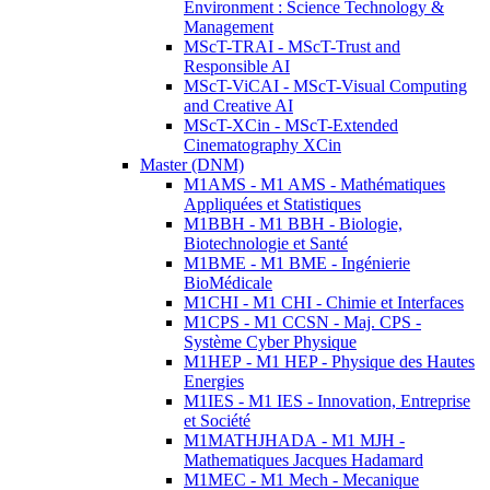
Environment : Science Technology &
Management
MScT-TRAI - MScT-Trust and
Responsible AI
MScT-ViCAI - MScT-Visual Computing
and Creative AI
MScT-XCin - MScT-Extended
Cinematography XCin
Master (DNM)
M1AMS - M1 AMS - Mathématiques
Appliquées et Statistiques
M1BBH - M1 BBH - Biologie,
Biotechnologie et Santé
M1BME - M1 BME - Ingénierie
BioMédicale
M1CHI - M1 CHI - Chimie et Interfaces
M1CPS - M1 CCSN - Maj. CPS -
Système Cyber Physique
M1HEP - M1 HEP - Physique des Hautes
Energies
M1IES - M1 IES - Innovation, Entreprise
et Société
M1MATHJHADA - M1 MJH -
Mathematiques Jacques Hadamard
M1MEC - M1 Mech - Mecanique