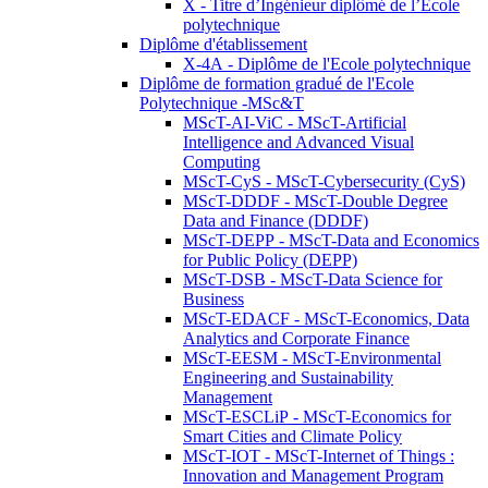
X - Titre d’Ingénieur diplômé de l’École
polytechnique
Diplôme d'établissement
X-4A - Diplôme de l'Ecole polytechnique
Diplôme de formation gradué de l'Ecole
Polytechnique -MSc&T
MScT-AI-ViC - MScT-Artificial
Intelligence and Advanced Visual
Computing
MScT-CyS - MScT-Cybersecurity (CyS)
MScT-DDDF - MScT-Double Degree
Data and Finance (DDDF)
MScT-DEPP - MScT-Data and Economics
for Public Policy (DEPP)
MScT-DSB - MScT-Data Science for
Business
MScT-EDACF - MScT-Economics, Data
Analytics and Corporate Finance
MScT-EESM - MScT-Environmental
Engineering and Sustainability
Management
MScT-ESCLiP - MScT-Economics for
Smart Cities and Climate Policy
MScT-IOT - MScT-Internet of Things :
Innovation and Management Program