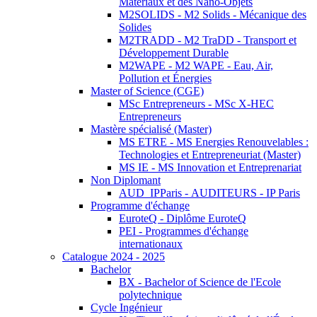
Matériaux et des Nano-Objets
M2SOLIDS - M2 Solids - Mécanique des
Solides
M2TRADD - M2 TraDD - Transport et
Développement Durable
M2WAPE - M2 WAPE - Eau, Air,
Pollution et Énergies
Master of Science (CGE)
MSc Entrepreneurs - MSc X-HEC
Entrepreneurs
Mastère spécialisé (Master)
MS ETRE - MS Energies Renouvelables :
Technologies et Entrepreneuriat (Master)
MS IE - MS Innovation et Entreprenariat
Non Diplomant
AUD_IPParis - AUDITEURS - IP Paris
Programme d'échange
EuroteQ - Diplôme EuroteQ
PEI - Programmes d'échange
internationaux
Catalogue 2024 - 2025
Bachelor
BX - Bachelor of Science de l'Ecole
polytechnique
Cycle Ingénieur