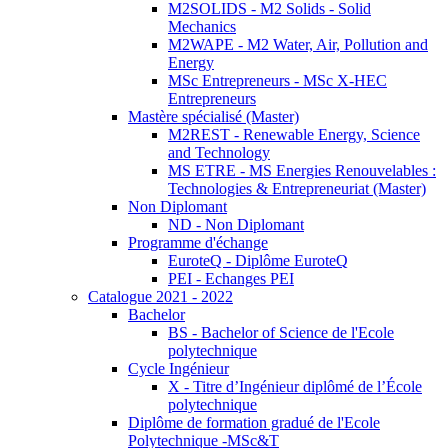
M2SOLIDS - M2 Solids - Solid
Mechanics
M2WAPE - M2 Water, Air, Pollution and
Energy
MSc Entrepreneurs - MSc X-HEC
Entrepreneurs
Mastère spécialisé (Master)
M2REST - Renewable Energy, Science
and Technology
MS ETRE - MS Energies Renouvelables :
Technologies & Entrepreneuriat (Master)
Non Diplomant
ND - Non Diplomant
Programme d'échange
EuroteQ - Diplôme EuroteQ
PEI - Echanges PEI
Catalogue 2021 - 2022
Bachelor
BS - Bachelor of Science de l'Ecole
polytechnique
Cycle Ingénieur
X - Titre d’Ingénieur diplômé de l’École
polytechnique
Diplôme de formation gradué de l'Ecole
Polytechnique -MSc&T