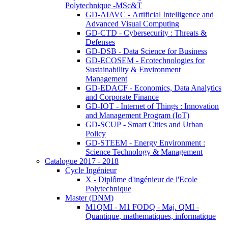
Polytechnique -MSc&T
GD-AIAVC - Artificial Intelligence and
Advanced Visual Computing
GD-CTD - Cybersecurity : Threats &
Defenses
GD-DSB - Data Science for Business
GD-ECOSEM - Ecotechnologies for
Sustainability & Environment
Management
GD-EDACF - Economics, Data Analytics
and Corporate Finance
GD-IOT - Internet of Things : Innovation
and Management Program (IoT)
GD-SCUP - Smart Cities and Urban
Policy
GD-STEEM - Energy Environment :
Science Technology & Management
Catalogue 2017 - 2018
Cycle Ingénieur
X - Diplôme d'ingénieur de l'Ecole
Polytechnique
Master (DNM)
M1QMI - M1 FODQ - Maj. QMI -
Quantique, mathematiques, informatique