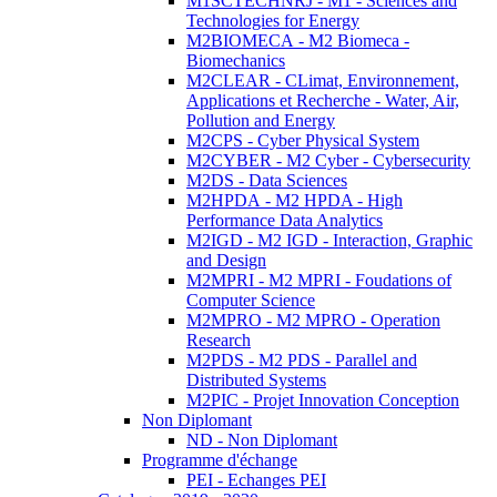
M1SCTECHNRJ - M1 - Sciences and
Technologies for Energy
M2BIOMECA - M2 Biomeca -
Biomechanics
M2CLEAR - CLimat, Environnement,
Applications et Recherche - Water, Air,
Pollution and Energy
M2CPS - Cyber Physical System
M2CYBER - M2 Cyber - Cybersecurity
M2DS - Data Sciences
M2HPDA - M2 HPDA - High
Performance Data Analytics
M2IGD - M2 IGD - Interaction, Graphic
and Design
M2MPRI - M2 MPRI - Foudations of
Computer Science
M2MPRO - M2 MPRO - Operation
Research
M2PDS - M2 PDS - Parallel and
Distributed Systems
M2PIC - Projet Innovation Conception
Non Diplomant
ND - Non Diplomant
Programme d'échange
PEI - Echanges PEI