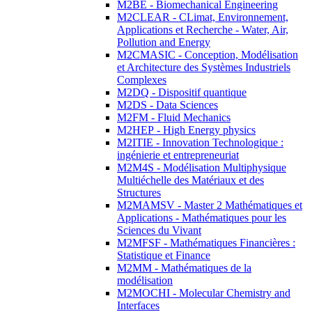
M2BE - Biomechanical Engineering
M2CLEAR - CLimat, Environnement,
Applications et Recherche - Water, Air,
Pollution and Energy
M2CMASIC - Conception, Modélisation
et Architecture des Systèmes Industriels
Complexes
M2DQ - Dispositif quantique
M2DS - Data Sciences
M2FM - Fluid Mechanics
M2HEP - High Energy physics
M2ITIE - Innovation Technologique :
ingénierie et entrepreneuriat
M2M4S - Modélisation Multiphysique
Multiéchelle des Matériaux et des
Structures
M2MAMSV - Master 2 Mathématiques et
Applications - Mathématiques pour les
Sciences du Vivant
M2MFSF - Mathématiques Financières :
Statistique et Finance
M2MM - Mathématiques de la
modélisation
M2MOCHI - Molecular Chemistry and
Interfaces