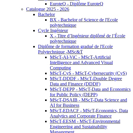
EuroteQ - Diplôme EuroteQ
Catalogue 2025 - 2026
Bachelor
BX - Bachelor of Science de l'Ecole
polytechnique
Cycle Ingénieur
X - Titre d’Ingénieur diplômé de l’École
polytechnique
Diplôme de formation gradué de l'Ecole
Polytechnique -MSc&T
MScT-AI-ViC - MScT-Artificial
Intelligence and Advanced Visual
Computing
MScT-CyS - MScT-Cybersecurity (CyS)
MScT-DDDF - MScT-Double Degree
Data and Finance (DDDF)
MScT-DEPP - MScT-Data and Economics
for Public Policy (DEPP)
MScT-DSAIB - MScT-Data Science and
AI for Business
MScT-EDACF - MScT-Economics, Data
Analytics and Corporate Finance
MScT-EESM - MScT-Environmental
Engineering and Sustainability
Management