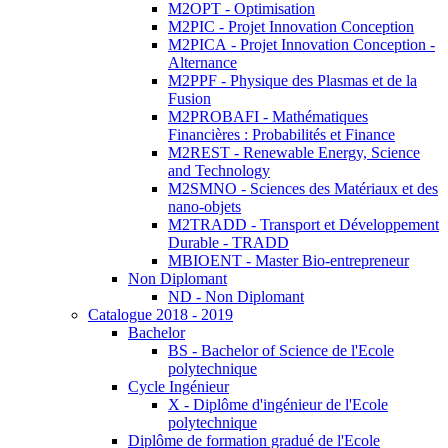
M2OPT - Optimisation
M2PIC - Projet Innovation Conception
M2PICA - Projet Innovation Conception -
Alternance
M2PPF - Physique des Plasmas et de la
Fusion
M2PROBAFI - Mathématiques
Financières : Probabilités et Finance
M2REST - Renewable Energy, Science
and Technology
M2SMNO - Sciences des Matériaux et des
nano-objets
M2TRADD - Transport et Développement
Durable - TRADD
MBIOENT - Master Bio-entrepreneur
Non Diplomant
ND - Non Diplomant
Catalogue 2018 - 2019
Bachelor
BS - Bachelor of Science de l'Ecole
polytechnique
Cycle Ingénieur
X - Diplôme d'ingénieur de l'Ecole
polytechnique
Diplôme de formation gradué de l'Ecole