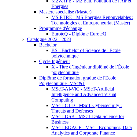
M2WAPE - M2 Eau, Pollution de l'Air et
Energies
Mastère spécialisé (Master)
MS ETRE - MS Energies Renouvelables :
Technologies et Entrepreneuriat (Master)
Programme d'échange
EuroteQ - Diplôme EuroteQ
Catalogue 2022 - 2023
Bachelor
BS - Bachelor of Science de l'Ecole
polytechnique
Cycle Ingénieur
X - Titre d’Ingénieur diplômé de l’École
polytechnique
Diplôme de formation gradué de l'Ecole
Polytechnique -MSc&T
MScT-AI-ViC - MScT-Artificial
Intelligence and Advanced Visual
Computing
MScT-CTD - MScT-Cybersecurity :
Threats and Defenses
MScT-DSB - MScT-Data Science for
Business
MScT-EDACF - MScT-Economics, Data
Analytics and Corporate Finance