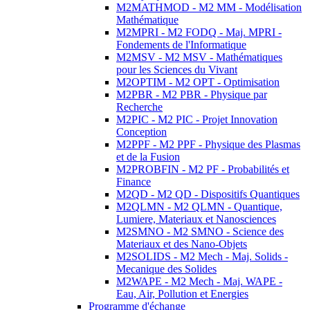
M2MATHMOD - M2 MM - Modélisation
Mathématique
M2MPRI - M2 FODQ - Maj. MPRI -
Fondements de l'Informatique
M2MSV - M2 MSV - Mathématiques
pour les Sciences du Vivant
M2OPTIM - M2 OPT - Optimisation
M2PBR - M2 PBR - Physique par
Recherche
M2PIC - M2 PIC - Projet Innovation
Conception
M2PPF - M2 PPF - Physique des Plasmas
et de la Fusion
M2PROBFIN - M2 PF - Probabilités et
Finance
M2QD - M2 QD - Dispositifs Quantiques
M2QLMN - M2 QLMN - Quantique,
Lumiere, Materiaux et Nanosciences
M2SMNO - M2 SMNO - Science des
Materiaux et des Nano-Objets
M2SOLIDS - M2 Mech - Maj. Solids -
Mecanique des Solides
M2WAPE - M2 Mech - Maj. WAPE -
Eau, Air, Pollution et Energies
Programme d'échange