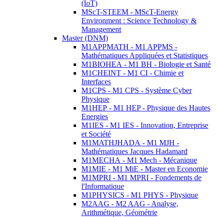
(IoT)
MScT-STEEM - MScT-Energy
Environment : Science Technology &
Management
Master (DNM)
M1APPMATH - M1 APPMS -
Mathématiques Appliquées et Statistiques
M1BIOHEA - M1 BH - Biologie et Santé
M1CHEINT - M1 CI - Chimie et
Interfaces
M1CPS - M1 CPS - Système Cyber
Physique
M1HEP - M1 HEP - Physique des Hautes
Energies
M1IES - M1 IES - Innovation, Entreprise
et Société
M1MATHJHADA - M1 MJH -
Mathématiques Jacques Hadamard
M1MECHA - M1 Mech - Mécanique
M1MIE - M1 MiE - Master en Economie
M1MPRI - M1 MPRI - Fondements de
l'Informatique
M1PHYSICS - M1 PHYS - Physique
M2AAG - M2 AAG - Analyse,
Arithmétique, Géométrie