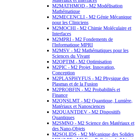
Matériaux et Interfaces
M2MATHMOD - M2 Modélisation
Mathématique
M2MECENCLI - M2 Génie Mécanique
pour les Cliniciens
M2MOCHI - M2 Chimie Moléculaire et
Interfaces
M2MPRI - M2 Fondements de
l'Informatique MPRI
M2MSV - M2 Mathématiques pour les
Sciences du Vivant
M2OPTIM - M2 Optimisation
M2PIC - M2 Projet, Innovation,
Conception
M2PLASPHYFUS - M2 Physique des
Plasmas et de la Fusion
M2PROBFIN - M2 Probabilités et
Finance
M2QNSLMT - M2 Quantique, Lumière,
Matériaux et Nanosciences
M2QUANTDEV - M2 Dispositifs
Quantiques
M2SMNO - M2 Science des Matériaux et
des Nano-Objets
M2SOLIDS - M2 Mécanique des Solides