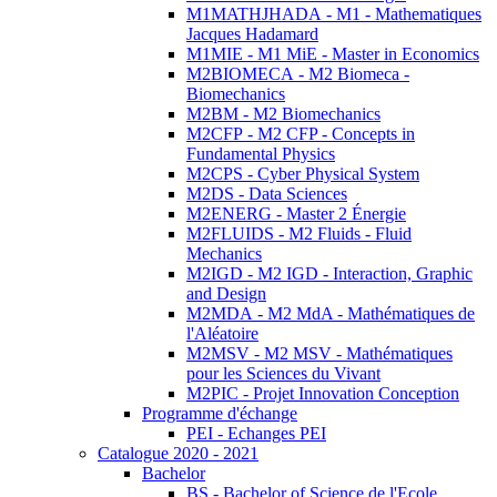
M1MATHJHADA - M1 - Mathematiques
Jacques Hadamard
M1MIE - M1 MiE - Master in Economics
M2BIOMECA - M2 Biomeca -
Biomechanics
M2BM - M2 Biomechanics
M2CFP - M2 CFP - Concepts in
Fundamental Physics
M2CPS - Cyber Physical System
M2DS - Data Sciences
M2ENERG - Master 2 Énergie
M2FLUIDS - M2 Fluids - Fluid
Mechanics
M2IGD - M2 IGD - Interaction, Graphic
and Design
M2MDA - M2 MdA - Mathématiques de
l'Aléatoire
M2MSV - M2 MSV - Mathématiques
pour les Sciences du Vivant
M2PIC - Projet Innovation Conception
Programme d'échange
PEI - Echanges PEI
Catalogue 2020 - 2021
Bachelor
BS - Bachelor of Science de l'Ecole