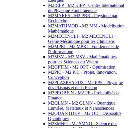
Energies
M2ICFP - M2 ICFP - Centre International
de Physique Fondamentale
M2MARES - M2 PBR - Physique par
Recherche
M2MATHMOD - M2 MM - Modélisation
Mathématique
M2MECENCLI - M2 MECENCLI -
Génie Mécanique pour les Cliniciens
M2MPRI - M2 MPRI - Fondements de
l'Informatique
M2MSV - M2 MSV - Mathématiques
pour les Sciences du Vivant
M2OPTIM - M2 OPT - Optimisation
M2PIC - M2 PIC - Projet, Innovation,
Conception
M2PLASPHYFUS - M2 PPF - Physique
des Plasmas et de la Fusion
M2PROBFIN - M2 PF - Probabilités et
Finance
M2QLMN - M2 QLMN - Quantique,
Lumière, Matériaux et Nanosciences
M2QUANTDEV - M2 QD - Dispositifs
Quantiques
M2SMNO - M2 SMNO - Science des