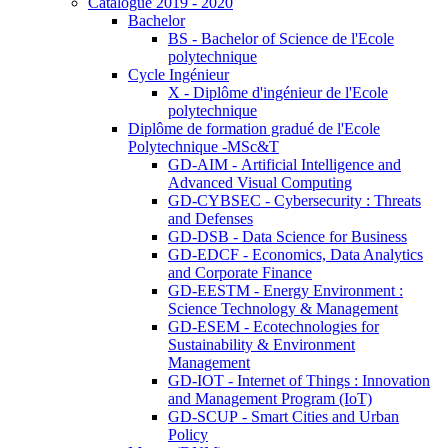
Catalogue 2019 - 2020
Bachelor
BS - Bachelor of Science de l'Ecole
polytechnique
Cycle Ingénieur
X - Diplôme d'ingénieur de l'Ecole
polytechnique
Diplôme de formation gradué de l'Ecole
Polytechnique -MSc&T
GD-AIM - Artificial Intelligence and
Advanced Visual Computing
GD-CYBSEC - Cybersecurity : Threats
and Defenses
GD-DSB - Data Science for Business
GD-EDCF - Economics, Data Analytics
and Corporate Finance
GD-EESTM - Energy Environment :
Science Technology & Management
GD-ESEM - Ecotechnologies for
Sustainability & Environment
Management
GD-IOT - Internet of Things : Innovation
and Management Program (IoT)
GD-SCUP - Smart Cities and Urban
Policy