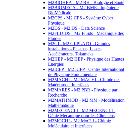
M2BIOHEA - M2 BH - Biologie et Santé
M2BIOMECA - M2 BME - Ingénierie
BioMédicale
M2CPS - M2 CPS - Système Cyber
Physique
M2DS - M2 DS - Data Science
M2FLUIDS - M2 Fluids - Mécanique des
Fluides
M2GI - M2 GI-PLATO - Grandes
installations - Plasmas, Lasers,
Accélérateurs, Tokamaks
M2HEP - M2 HEP - Physique des Hautes
Energies
M2ICFP - M2 ICFP - Centre International
de Physique Fondamentale
M2MACHI - M2 MACHI - Chimie des
Matériaux et Interfaces
M2MARES - M2 PBR - Physique par
Recherche
M2MATHMOD - M2 MM - Modélisation
Mathématique
M2MECENCLI - M2 MECENCLI -
Génie Mécanique pour les Cliniciens
M2MOCHI - M2 MoChI - Chimie
Moléculaire et Interfaces