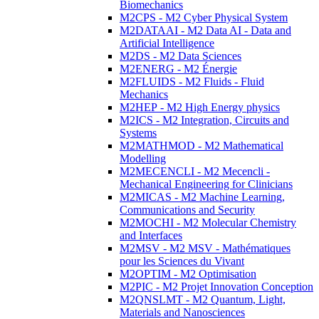
Biomechanics
M2CPS - M2 Cyber Physical System
M2DATAAI - M2 Data AI - Data and
Artificial Intelligence
M2DS - M2 Data Sciences
M2ENERG - M2 Énergie
M2FLUIDS - M2 Fluids - Fluid
Mechanics
M2HEP - M2 High Energy physics
M2ICS - M2 Integration, Circuits and
Systems
M2MATHMOD - M2 Mathematical
Modelling
M2MECENCLI - M2 Mecencli -
Mechanical Engineering for Clinicians
M2MICAS - M2 Machine Learning,
Communications and Security
M2MOCHI - M2 Molecular Chemistry
and Interfaces
M2MSV - M2 MSV - Mathématiques
pour les Sciences du Vivant
M2OPTIM - M2 Optimisation
M2PIC - M2 Projet Innovation Conception
M2QNSLMT - M2 Quantum, Light,
Materials and Nanosciences