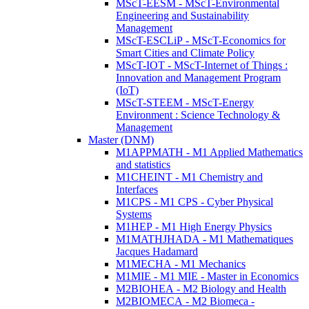
MScT-EESM - MScT-Environmental
Engineering and Sustainability
Management
MScT-ESCLiP - MScT-Economics for
Smart Cities and Climate Policy
MScT-IOT - MScT-Internet of Things :
Innovation and Management Program
(IoT)
MScT-STEEM - MScT-Energy
Environment : Science Technology &
Management
Master (DNM)
M1APPMATH - M1 Applied Mathematics
and statistics
M1CHEINT - M1 Chemistry and
Interfaces
M1CPS - M1 CPS - Cyber Physical
Systems
M1HEP - M1 High Energy Physics
M1MATHJHADA - M1 Mathematiques
Jacques Hadamard
M1MECHA - M1 Mechanics
M1MIE - M1 MIE - Master in Economics
M2BIOHEA - M2 Biology and Health
M2BIOMECA - M2 Biomeca -