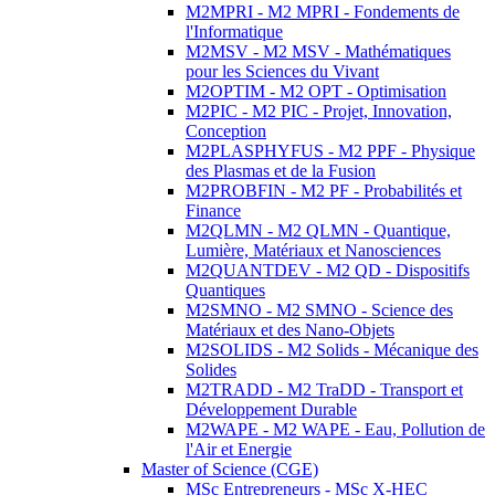
M2MPRI - M2 MPRI - Fondements de
l'Informatique
M2MSV - M2 MSV - Mathématiques
pour les Sciences du Vivant
M2OPTIM - M2 OPT - Optimisation
M2PIC - M2 PIC - Projet, Innovation,
Conception
M2PLASPHYFUS - M2 PPF - Physique
des Plasmas et de la Fusion
M2PROBFIN - M2 PF - Probabilités et
Finance
M2QLMN - M2 QLMN - Quantique,
Lumière, Matériaux et Nanosciences
M2QUANTDEV - M2 QD - Dispositifs
Quantiques
M2SMNO - M2 SMNO - Science des
Matériaux et des Nano-Objets
M2SOLIDS - M2 Solids - Mécanique des
Solides
M2TRADD - M2 TraDD - Transport et
Développement Durable
M2WAPE - M2 WAPE - Eau, Pollution de
l'Air et Energie
Master of Science (CGE)
MSc Entrepreneurs - MSc X-HEC