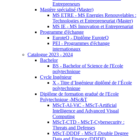
Entrepreneurs
Mastère spécialisé (Master)
MS ETRE - MS Energies Renouvelables :
Technologies et Entrepreneuriat (Master)
MS IE - MS Innovation et Entreprenariat
Programme d'échange
EuroteQ - Diplôme EuroteQ
PEI - Programmes d'échange
internationaux
Catalogue 2023 - 2024
Bachelor
BS - Bachelor of Science de l'Ecole
polytechnique
Cycle Ingénieur
X - Titre d’Ingénieur diplômé de l’École
polytechnique
Diplôme de formation gradué de l'Ecole
Polytechnique -MSc&T
MScT-AI-ViC - MScT-Artificial
Intelligence and Advanced Visual
Computing
MScT-CTD - MScT-Cybersecurity :
Threats and Defenses
MScT-DDDF - MScT-Double Degree
Data and Finance (DDDF)