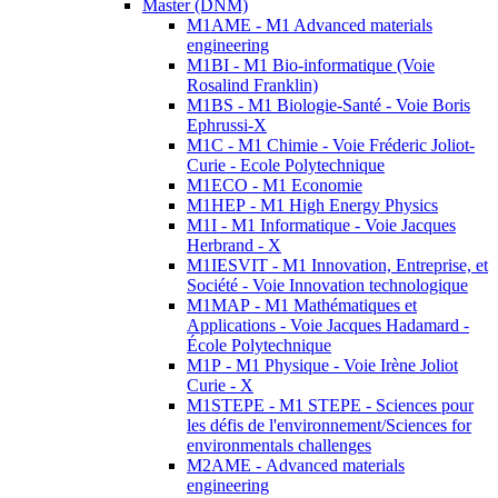
Master (DNM)
M1AME - M1 Advanced materials
engineering
M1BI - M1 Bio-informatique (Voie
Rosalind Franklin)
M1BS - M1 Biologie-Santé - Voie Boris
Ephrussi-X
M1C - M1 Chimie - Voie Fréderic Joliot-
Curie - Ecole Polytechnique
M1ECO - M1 Economie
M1HEP - M1 High Energy Physics
M1I - M1 Informatique - Voie Jacques
Herbrand - X
M1IESVIT - M1 Innovation, Entreprise, et
Société - Voie Innovation technologique
M1MAP - M1 Mathématiques et
Applications - Voie Jacques Hadamard -
École Polytechnique
M1P - M1 Physique - Voie Irène Joliot
Curie - X
M1STEPE - M1 STEPE - Sciences pour
les défis de l'environnement/Sciences for
environmentals challenges
M2AME - Advanced materials
engineering