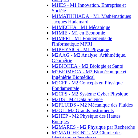
M1IES - M1 Innovation, Entreprise et
Société
M1MATHJHADA - M1 Mathématiques
Jacques Hadamard
M1MECHA - M1 Mécanique
M1MIE - M1 en Economie
M1MPRI - M1 Fondements de
l'Informatique MPRI
M1PHYSICS - M1 Physique
M2AAG - M2 Analyse, Arithmétique,
Géométrie
M2BIOHEA - M2 Biologie et Santé
M2BIOMECA - M2 Biomécanique et
Ingéniérie Biomédical
M2CFP - M2 Concepts en Physique
Fondamentale
M2CPS - M2 Système Cyber Physique
M2DS - M2 Data Science
M2FLUIDS - M2 Mécanique des Fluides
M2GI - M2 Grands Instruments
M2HEP - M2 Physique des Hautes
Energies
M2MARES - M2 Physique par Recherche
M2MATCHEINT - M2 Chimie des