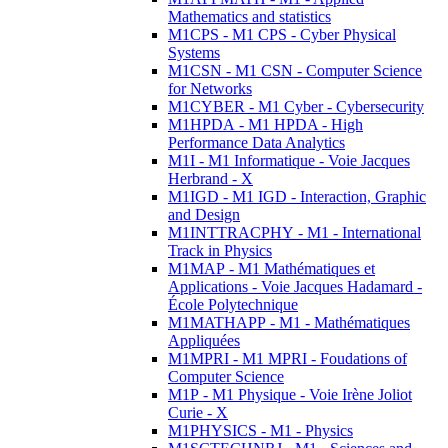
Mathematics and statistics
M1CPS - M1 CPS - Cyber Physical
Systems
M1CSN - M1 CSN - Computer Science
for Networks
M1CYBER - M1 Cyber - Cybersecurity
M1HPDA - M1 HPDA - High
Performance Data Analytics
M1I - M1 Informatique - Voie Jacques
Herbrand - X
M1IGD - M1 IGD - Interaction, Graphic
and Design
M1INTTRACPHY - M1 - International
Track in Physics
M1MAP - M1 Mathématiques et
Applications - Voie Jacques Hadamard -
École Polytechnique
M1MATHAPP - M1 - Mathématiques
Appliquées
M1MPRI - M1 MPRI - Foudations of
Computer Science
M1P - M1 Physique - Voie Irène Joliot
Curie - X
M1PHYSICS - M1 - Physics