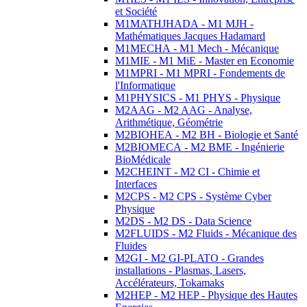
et Société
M1MATHJHADA - M1 MJH -
Mathématiques Jacques Hadamard
M1MECHA - M1 Mech - Mécanique
M1MIE - M1 MiE - Master en Economie
M1MPRI - M1 MPRI - Fondements de
l'Informatique
M1PHYSICS - M1 PHYS - Physique
M2AAG - M2 AAG - Analyse,
Arithmétique, Géométrie
M2BIOHEA - M2 BH - Biologie et Santé
M2BIOMECA - M2 BME - Ingénierie
BioMédicale
M2CHEINT - M2 CI - Chimie et
Interfaces
M2CPS - M2 CPS - Système Cyber
Physique
M2DS - M2 DS - Data Science
M2FLUIDS - M2 Fluids - Mécanique des
Fluides
M2GI - M2 GI-PLATO - Grandes
installations - Plasmas, Lasers,
Accélérateurs, Tokamaks
M2HEP - M2 HEP - Physique des Hautes