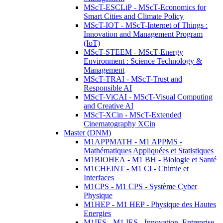
MScT-ESCLiP - MScT-Economics for
Smart Cities and Climate Policy
MScT-IOT - MScT-Internet of Things :
Innovation and Management Program
(IoT)
MScT-STEEM - MScT-Energy
Environment : Science Technology &
Management
MScT-TRAI - MScT-Trust and
Responsible AI
MScT-ViCAI - MScT-Visual Computing
and Creative AI
MScT-XCin - MScT-Extended
Cinematography XCin
Master (DNM)
M1APPMATH - M1 APPMS -
Mathématiques Appliquées et Statistiques
M1BIOHEA - M1 BH - Biologie et Santé
M1CHEINT - M1 CI - Chimie et
Interfaces
M1CPS - M1 CPS - Système Cyber
Physique
M1HEP - M1 HEP - Physique des Hautes
Energies
M1IES - M1 IES - Innovation, Entreprise