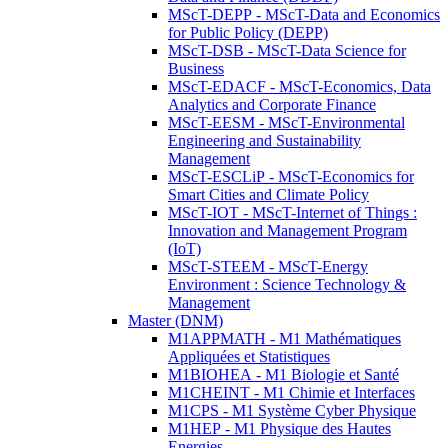
MScT-DEPP - MScT-Data and Economics
for Public Policy (DEPP)
MScT-DSB - MScT-Data Science for
Business
MScT-EDACF - MScT-Economics, Data
Analytics and Corporate Finance
MScT-EESM - MScT-Environmental
Engineering and Sustainability
Management
MScT-ESCLiP - MScT-Economics for
Smart Cities and Climate Policy
MScT-IOT - MScT-Internet of Things :
Innovation and Management Program
(IoT)
MScT-STEEM - MScT-Energy
Environment : Science Technology &
Management
Master (DNM)
M1APPMATH - M1 Mathématiques
Appliquées et Statistiques
M1BIOHEA - M1 Biologie et Santé
M1CHEINT - M1 Chimie et Interfaces
M1CPS - M1 Système Cyber Physique
M1HEP - M1 Physique des Hautes
Energies