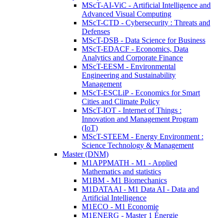
MScT-AI-ViC - Artificial Intelligence and
Advanced Visual Computing
MScT-CTD - Cybersecurity : Threats and
Defenses
MScT-DSB - Data Science for Business
MScT-EDACF - Economics, Data
Analytics and Corporate Finance
MScT-EESM - Environmental
Engineering and Sustainability
Management
MScT-ESCLiP - Economics for Smart
Cities and Climate Policy
MScT-IOT - Internet of Things :
Innovation and Management Program
(IoT)
MScT-STEEM - Energy Environment :
Science Technology & Management
Master (DNM)
M1APPMATH - M1 - Applied
Mathematics and statistics
M1BM - M1 Biomechanics
M1DATAAI - M1 Data AI - Data and
Artificial Intelligence
M1ECO - M1 Economie
M1ENERG - Master 1 Énergie