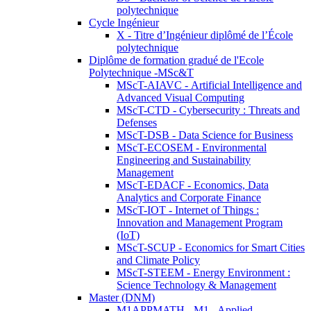
polytechnique
Cycle Ingénieur
X - Titre d’Ingénieur diplômé de l’École
polytechnique
Diplôme de formation gradué de l'Ecole
Polytechnique -MSc&T
MScT-AIAVC - Artificial Intelligence and
Advanced Visual Computing
MScT-CTD - Cybersecurity : Threats and
Defenses
MScT-DSB - Data Science for Business
MScT-ECOSEM - Environmental
Engineering and Sustainability
Management
MScT-EDACF - Economics, Data
Analytics and Corporate Finance
MScT-IOT - Internet of Things :
Innovation and Management Program
(IoT)
MScT-SCUP - Economics for Smart Cities
and Climate Policy
MScT-STEEM - Energy Environment :
Science Technology & Management
Master (DNM)
M1APPMATH - M1 - Applied