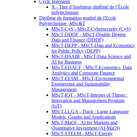
Cycle Ingénieur
X - Titre d’Ingénieur diplômé de l’École
polytechnique
Diplôme de formation gradué de l'Ecole
Polytechnique -MSc&T
MScT-CyS - MScT-Cybersecurity (CyS)
MScT-DDDF - MScT-Double Degree
Data and Finance (DDDF)
MScT-DEPP - MScT-Data and Economics
for Public Policy (DEPP)
MScT-DSAIB - MScT-Data Science and
AI for Business
MScT-EDACF - MScT-Economics, Data
Analytics and Corporate Finance
MScT-EESM - MScT-Environmental
Engineering and Sustainability
Management
MScT-IOT - MScT-Internet of Things :
Innovation and Management Program
(IoT)
MScT-LLGA - Track : Large Language
Models, Graphs and Applications
MScT-MaQI - AI for Markets and
Quantitative Investment (AI-MaQI)
MScT-STEEM - MScT-Energy