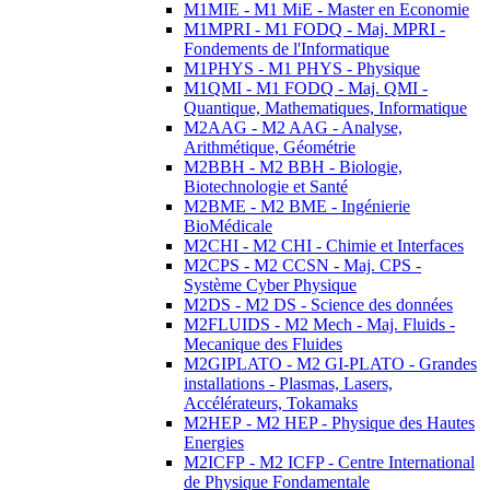
M1MIE - M1 MiE - Master en Economie
M1MPRI - M1 FODQ - Maj. MPRI -
Fondements de l'Informatique
M1PHYS - M1 PHYS - Physique
M1QMI - M1 FODQ - Maj. QMI -
Quantique, Mathematiques, Informatique
M2AAG - M2 AAG - Analyse,
Arithmétique, Géométrie
M2BBH - M2 BBH - Biologie,
Biotechnologie et Santé
M2BME - M2 BME - Ingénierie
BioMédicale
M2CHI - M2 CHI - Chimie et Interfaces
M2CPS - M2 CCSN - Maj. CPS -
Système Cyber Physique
M2DS - M2 DS - Science des données
M2FLUIDS - M2 Mech - Maj. Fluids -
Mecanique des Fluides
M2GIPLATO - M2 GI-PLATO - Grandes
installations - Plasmas, Lasers,
Accélérateurs, Tokamaks
M2HEP - M2 HEP - Physique des Hautes
Energies
M2ICFP - M2 ICFP - Centre International
de Physique Fondamentale