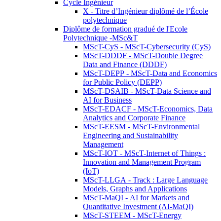
Cycle Ingénieur
X - Titre d’Ingénieur diplômé de l’École
polytechnique
Diplôme de formation gradué de l'Ecole
Polytechnique -MSc&T
MScT-CyS - MScT-Cybersecurity (CyS)
MScT-DDDF - MScT-Double Degree
Data and Finance (DDDF)
MScT-DEPP - MScT-Data and Economics
for Public Policy (DEPP)
MScT-DSAIB - MScT-Data Science and
AI for Business
MScT-EDACF - MScT-Economics, Data
Analytics and Corporate Finance
MScT-EESM - MScT-Environmental
Engineering and Sustainability
Management
MScT-IOT - MScT-Internet of Things :
Innovation and Management Program
(IoT)
MScT-LLGA - Track : Large Language
Models, Graphs and Applications
MScT-MaQI - AI for Markets and
Quantitative Investment (AI-MaQI)
MScT-STEEM - MScT-Energy