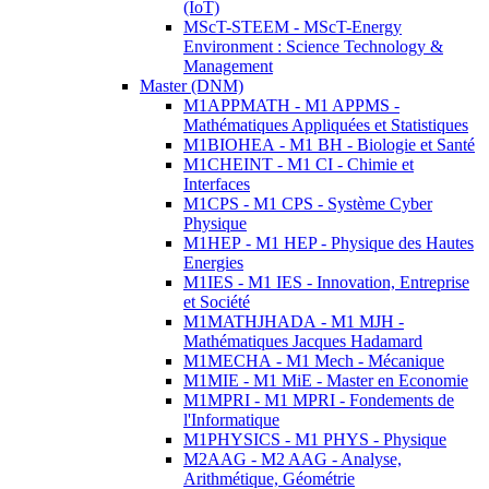
(IoT)
MScT-STEEM - MScT-Energy
Environment : Science Technology &
Management
Master (DNM)
M1APPMATH - M1 APPMS -
Mathématiques Appliquées et Statistiques
M1BIOHEA - M1 BH - Biologie et Santé
M1CHEINT - M1 CI - Chimie et
Interfaces
M1CPS - M1 CPS - Système Cyber
Physique
M1HEP - M1 HEP - Physique des Hautes
Energies
M1IES - M1 IES - Innovation, Entreprise
et Société
M1MATHJHADA - M1 MJH -
Mathématiques Jacques Hadamard
M1MECHA - M1 Mech - Mécanique
M1MIE - M1 MiE - Master en Economie
M1MPRI - M1 MPRI - Fondements de
l'Informatique
M1PHYSICS - M1 PHYS - Physique
M2AAG - M2 AAG - Analyse,
Arithmétique, Géométrie