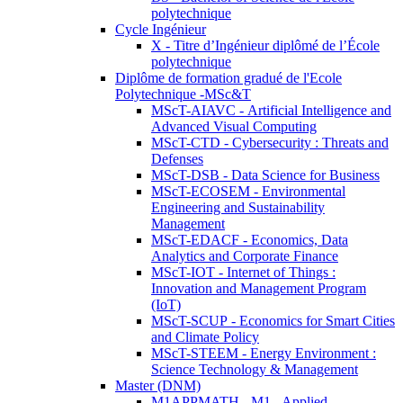
polytechnique
Cycle Ingénieur
X - Titre d’Ingénieur diplômé de l’École
polytechnique
Diplôme de formation gradué de l'Ecole
Polytechnique -MSc&T
MScT-AIAVC - Artificial Intelligence and
Advanced Visual Computing
MScT-CTD - Cybersecurity : Threats and
Defenses
MScT-DSB - Data Science for Business
MScT-ECOSEM - Environmental
Engineering and Sustainability
Management
MScT-EDACF - Economics, Data
Analytics and Corporate Finance
MScT-IOT - Internet of Things :
Innovation and Management Program
(IoT)
MScT-SCUP - Economics for Smart Cities
and Climate Policy
MScT-STEEM - Energy Environment :
Science Technology & Management
Master (DNM)
M1APPMATH - M1 - Applied