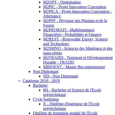
M2OPT - Optimisation
M2PIC - Projet Innovation Conception
M2PICA - Projet Innovation Conception -
Alternance
M2PPF - Physique des Plasmas et de la
Fusion
M2PROBAFI - Mathématiques
Financières : Probabilités et Finance
M2REST - Renewable Energy, Science
and Technology
M2SMNO - Sciences des Matériaux et des
nano-objets
M2TRADD - Transport et Développement
Durable - TRADD
MBIOENT - Master Bio-entrepreneur
Non Diplomant
ND - Non Diplomant
Catalogue 2018 - 2019
Bachelor
BS - Bachelor of Science de l'Ecole
polytechnique
Cycle Ingénieur
X - Diplôme d'ingénieur de l'Ecole
polytechnique
Diplôme de formation gradué de l'Ecole