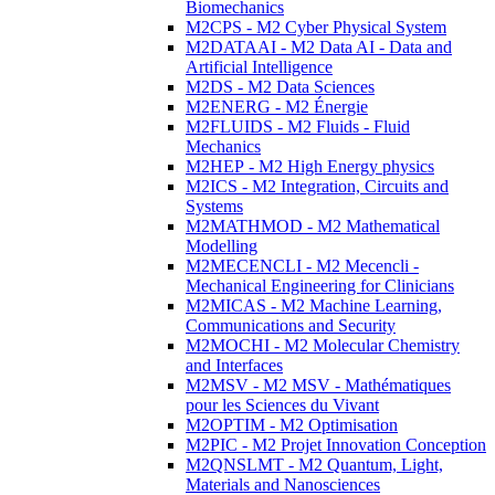
Biomechanics
M2CPS - M2 Cyber Physical System
M2DATAAI - M2 Data AI - Data and
Artificial Intelligence
M2DS - M2 Data Sciences
M2ENERG - M2 Énergie
M2FLUIDS - M2 Fluids - Fluid
Mechanics
M2HEP - M2 High Energy physics
M2ICS - M2 Integration, Circuits and
Systems
M2MATHMOD - M2 Mathematical
Modelling
M2MECENCLI - M2 Mecencli -
Mechanical Engineering for Clinicians
M2MICAS - M2 Machine Learning,
Communications and Security
M2MOCHI - M2 Molecular Chemistry
and Interfaces
M2MSV - M2 MSV - Mathématiques
pour les Sciences du Vivant
M2OPTIM - M2 Optimisation
M2PIC - M2 Projet Innovation Conception
M2QNSLMT - M2 Quantum, Light,
Materials and Nanosciences