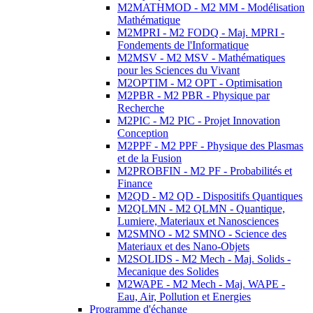
M2MATHMOD - M2 MM - Modélisation
Mathématique
M2MPRI - M2 FODQ - Maj. MPRI -
Fondements de l'Informatique
M2MSV - M2 MSV - Mathématiques
pour les Sciences du Vivant
M2OPTIM - M2 OPT - Optimisation
M2PBR - M2 PBR - Physique par
Recherche
M2PIC - M2 PIC - Projet Innovation
Conception
M2PPF - M2 PPF - Physique des Plasmas
et de la Fusion
M2PROBFIN - M2 PF - Probabilités et
Finance
M2QD - M2 QD - Dispositifs Quantiques
M2QLMN - M2 QLMN - Quantique,
Lumiere, Materiaux et Nanosciences
M2SMNO - M2 SMNO - Science des
Materiaux et des Nano-Objets
M2SOLIDS - M2 Mech - Maj. Solids -
Mecanique des Solides
M2WAPE - M2 Mech - Maj. WAPE -
Eau, Air, Pollution et Energies
Programme d'échange