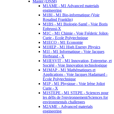
Master (DNM)
M1AME - M1 Advanced materials
engineering
M1BI - M1 Bio-informatique (Voie
Rosalind Franklin)
M1BS - M1 Biologie-Santé - Voie Boris
Ephrussi-X
M1C - M1 Chimie - Voie Fréderic Joliot-
Curie - Ecole Polytechnique
M1ECO - M1 Economie
M1HEP - M1 High Energy Physics
M1I - M1 Informatique - Voie Jacques
Herbrand - X
M1IESVIT - M1 Innovation, Entreprise, et
Société - Voie Innovation technologique
M1MAP - M1 Mathématiques et
Applications - Voie Jacques Hadamard -
École Polytechnique
M1P - M1 Physique - Voie Irène Joliot
Curie - X
M1STEPE - M1 STEPE - Sciences pour
les défis de l'environnement/Sciences for
environmentals challenges
M2AME - Advanced materials
engineering