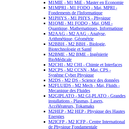
M1MIE - M1 MiE - Master en Economie
M1MPRI - M1 FODQ - Maj. MPRI -
Fondements de l'Informatique
M1PHYS - M1 PHYS - Physique
M1QMI - M1 FODQ - Maj. QMI -
Quantique, Mathematiques, Informatique
M2AAG - M2 AAG - Analyse,
Arithmétique, Géométrie
M2BBH - M2 BBH - Biologie,
Biotechnologie et Santé
M2BME - M2 BME - Ingénierie
BioMédicale
M2CHI - M2 CHI - Chimie et Interfaces
M2CPS - M2 CCSN - Maj. CPS -
Système Cyber Physique
M2DS - M2 DS - Science des données
M2FLUIDS - M2 Mech - Maj. Fluids -
Mecanique des Fluides
M2GIPLATO - M2 GI-PLATO - Grandes
installations - Plasmas, Lasers,
Accélérateurs, Tokamaks
M2HEP - M2 HEP - Physique des Hautes
Energies
M2ICFP - M2 ICFP - Centre International
de Physique Fondamentale