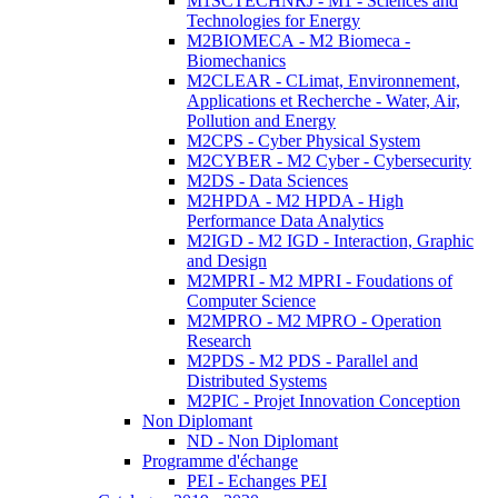
M1SCTECHNRJ - M1 - Sciences and
Technologies for Energy
M2BIOMECA - M2 Biomeca -
Biomechanics
M2CLEAR - CLimat, Environnement,
Applications et Recherche - Water, Air,
Pollution and Energy
M2CPS - Cyber Physical System
M2CYBER - M2 Cyber - Cybersecurity
M2DS - Data Sciences
M2HPDA - M2 HPDA - High
Performance Data Analytics
M2IGD - M2 IGD - Interaction, Graphic
and Design
M2MPRI - M2 MPRI - Foudations of
Computer Science
M2MPRO - M2 MPRO - Operation
Research
M2PDS - M2 PDS - Parallel and
Distributed Systems
M2PIC - Projet Innovation Conception
Non Diplomant
ND - Non Diplomant
Programme d'échange
PEI - Echanges PEI