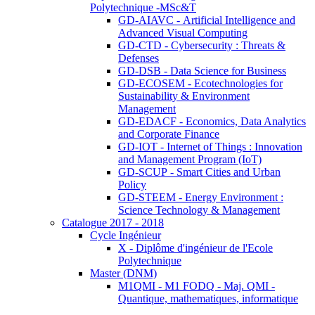
Polytechnique -MSc&T
GD-AIAVC - Artificial Intelligence and
Advanced Visual Computing
GD-CTD - Cybersecurity : Threats &
Defenses
GD-DSB - Data Science for Business
GD-ECOSEM - Ecotechnologies for
Sustainability & Environment
Management
GD-EDACF - Economics, Data Analytics
and Corporate Finance
GD-IOT - Internet of Things : Innovation
and Management Program (IoT)
GD-SCUP - Smart Cities and Urban
Policy
GD-STEEM - Energy Environment :
Science Technology & Management
Catalogue 2017 - 2018
Cycle Ingénieur
X - Diplôme d'ingénieur de l'Ecole
Polytechnique
Master (DNM)
M1QMI - M1 FODQ - Maj. QMI -
Quantique, mathematiques, informatique