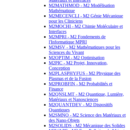
Matériaux et Interfaces
M2MATHMOD - M2 Modélisation
Mathématique
M2MECENCLI - M2 Génie Mécanique
pour les Cliniciens
M2MOCHI - M2 Chimie Moléculaire et
Interfaces
M2MPRI - M2 Fondements de
l'Informatique MPRI
M2MSV - M2 Mathématiques pour les
Sciences du Vivant
M2OPTIM - M2 Optimisation
M2PIC - M2 Projet, Innovation,
Conception
M2PLASPHYFUS - M2 Physique des
Plasmas et de la Fusion
M2PROBFIN - M2 Probabilités et
Finance
M2QNSLMT - M2 Quantique, Lumière,
Matériaux et Nanosciences
M2QUANTDEV - M2 Dispositifs
Quantiques
M2SMNO - M2 Science des Matériaux et
des Nano-Objets
M2SOLIDS - M2 Mécanique des Solides