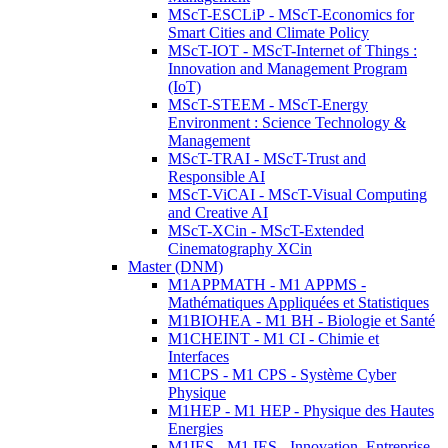
MScT-ESCLiP - MScT-Economics for
Smart Cities and Climate Policy
MScT-IOT - MScT-Internet of Things :
Innovation and Management Program
(IoT)
MScT-STEEM - MScT-Energy
Environment : Science Technology &
Management
MScT-TRAI - MScT-Trust and
Responsible AI
MScT-ViCAI - MScT-Visual Computing
and Creative AI
MScT-XCin - MScT-Extended
Cinematography XCin
Master (DNM)
M1APPMATH - M1 APPMS -
Mathématiques Appliquées et Statistiques
M1BIOHEA - M1 BH - Biologie et Santé
M1CHEINT - M1 CI - Chimie et
Interfaces
M1CPS - M1 CPS - Système Cyber
Physique
M1HEP - M1 HEP - Physique des Hautes
Energies
M1IES - M1 IES - Innovation, Entreprise