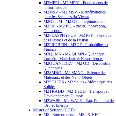
M2MPRI - M2 MPRI - Fondements de
l'Informatique
M2MSV - M2 MSV - Mathématiques
pour les Sciences du Vivant
M2OPTIM - M2 OPT - Optimisation
M2PIC - M2 PIC - Projet, Innovation,
Conception
M2PLASPHYFUS - M2 PPF - Physique
des Plasmas et de la Fusion
M2PROBFIN - M2 PF - Probabilités et
Finance
M2QLMN - M2 QLMN - Quantique,
Lumière, Matériaux et Nanosciences
M2QUANTDEV - M2 QD - Dispositifs
Quantiques
M2SMNO - M2 SMNO - Science des
Matériaux et des Nano-Objets
M2SOLIDS - M2 Solids - Mécanique des
Solides
M2TRADD - M2 TraDD - Transport et
Développement Durable
M2WAPE - M2 WAPE - Eau, Pollution de
l'Air et Energie
Master of Science (CGE)
MSc Entrepreneurs - MSc X-HEC