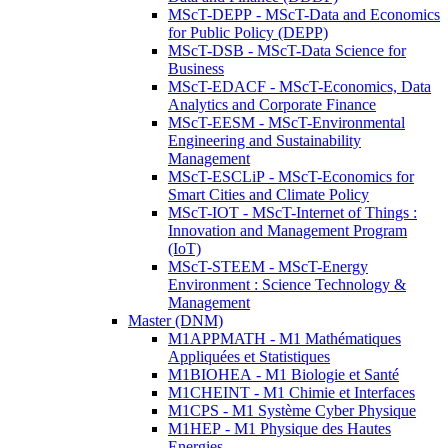
MScT-DEPP - MScT-Data and Economics
for Public Policy (DEPP)
MScT-DSB - MScT-Data Science for
Business
MScT-EDACF - MScT-Economics, Data
Analytics and Corporate Finance
MScT-EESM - MScT-Environmental
Engineering and Sustainability
Management
MScT-ESCLiP - MScT-Economics for
Smart Cities and Climate Policy
MScT-IOT - MScT-Internet of Things :
Innovation and Management Program
(IoT)
MScT-STEEM - MScT-Energy
Environment : Science Technology &
Management
Master (DNM)
M1APPMATH - M1 Mathématiques
Appliquées et Statistiques
M1BIOHEA - M1 Biologie et Santé
M1CHEINT - M1 Chimie et Interfaces
M1CPS - M1 Système Cyber Physique
M1HEP - M1 Physique des Hautes
Energies