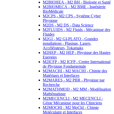
M2BIOHEA - M2 BH - Biologie et Santé
M2BIOMECA - M2 BME - Ingénierie
BioMédicale
M2CPS - M2 CPS - Système Cyber
Physique
M2DS - M2 DS - Data Science
M2FLUIDS - M2 Fluids - Mécanique des
Fluides
M2GI - M2 GI-PLATO - Grandes
installations - Plasmas, Lasers,
Accélérateurs, Tokamaks
M2HEP - M2 HEP - Physique des Hautes
Energies
M2ICFP - M2 ICFP - Centre International
de Physique Fondamentale
M2MACHI - M2 MACHI - Chimie des
Matériaux et Interfaces
M2MARES - M2 PBR - Physique par
Recherche
M2MATHMOD - M2 MM - Modélisation
Mathématique
M2MECENCLI - M2 MECENCLI -
Génie Mécanique pour les Cliniciens
M2MOCHI - M2 MoChI - Chimie
Moléculaire et Interfaces