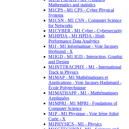
Mathematics and statistics
M1CPS - M1 CPS - Cyber Physical
Systems
M1CSN - M1 CSN - Computer Science
for Networks
M1CYBER - M1 Cyber - Cybersecurity
M1HPDA - M1 HPDA - High
Performance Data Analytics
M1I - M1 Informatique - Voie Jacques
Herbrand - X
M1IGD - M1 IGD - Interaction, Graphic
and Design
M1INTTRACPHY - M1 - International
Track in Physics
M1MAP - M1 Mathématiques et
Applications - Voie Jacques Hadamard -
École Polytechnique
M1MATHAPP - M1 - Mathématiques
Appliquées
M1MPRI - M1 MPRI - Foudations of
Computer Science
M1P - M1 Physique - Voie Irène Joliot
Curie - X
M1PHYSICS - M1 - Physics