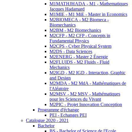
M1MATHJHADA - M1 - Mathematiques
Jacques Hadamard
M1MIE - M1 MiE - Master in Economics
M2BIOMECA - M2 Biomeca -
Biomechanics
M2BM - M2 Biomechanics
M2CFP - M2 CFP - Concepts in
Fundamental Physics
M2CPS - Cyber Physical System
M2DS - Data Sciences
M2ENERG - Master 2 Énergie
M2FLUIDS - M2 Fluids - Fluid
Mechanics
M2IGD - M2 IGD - Interaction, Graphic
and Design
M2MDA - M2 MdA - Mathématiques de
l'Aléatoire
M2MSV - M2 MSV - Mathématiques
pour les Sciences du Vivant
M2PIC - Projet Innovation Conception
Programme d'échange
PEI - Echanges PEI
Catalogue 2020 - 2021
Bachelor
BS - Bachelor of Science de l'Ecole