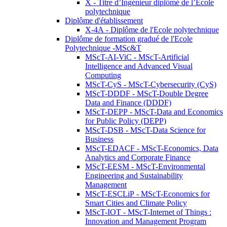
X - Titre d’Ingénieur diplômé de l’École
polytechnique
Diplôme d'établissement
X-4A - Diplôme de l'Ecole polytechnique
Diplôme de formation gradué de l'Ecole
Polytechnique -MSc&T
MScT-AI-ViC - MScT-Artificial
Intelligence and Advanced Visual
Computing
MScT-CyS - MScT-Cybersecurity (CyS)
MScT-DDDF - MScT-Double Degree
Data and Finance (DDDF)
MScT-DEPP - MScT-Data and Economics
for Public Policy (DEPP)
MScT-DSB - MScT-Data Science for
Business
MScT-EDACF - MScT-Economics, Data
Analytics and Corporate Finance
MScT-EESM - MScT-Environmental
Engineering and Sustainability
Management
MScT-ESCLiP - MScT-Economics for
Smart Cities and Climate Policy
MScT-IOT - MScT-Internet of Things :
Innovation and Management Program