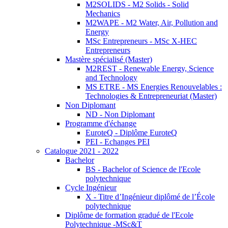
M2SOLIDS - M2 Solids - Solid
Mechanics
M2WAPE - M2 Water, Air, Pollution and
Energy
MSc Entrepreneurs - MSc X-HEC
Entrepreneurs
Mastère spécialisé (Master)
M2REST - Renewable Energy, Science
and Technology
MS ETRE - MS Energies Renouvelables :
Technologies & Entrepreneuriat (Master)
Non Diplomant
ND - Non Diplomant
Programme d'échange
EuroteQ - Diplôme EuroteQ
PEI - Echanges PEI
Catalogue 2021 - 2022
Bachelor
BS - Bachelor of Science de l'Ecole
polytechnique
Cycle Ingénieur
X - Titre d’Ingénieur diplômé de l’École
polytechnique
Diplôme de formation gradué de l'Ecole
Polytechnique -MSc&T