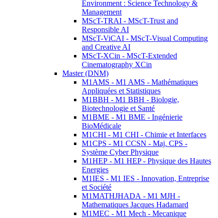
Environment : Science Technology &
Management
MScT-TRAI - MScT-Trust and
Responsible AI
MScT-ViCAI - MScT-Visual Computing
and Creative AI
MScT-XCin - MScT-Extended
Cinematography XCin
Master (DNM)
M1AMS - M1 AMS - Mathématiques
Appliquées et Statistiques
M1BBH - M1 BBH - Biologie,
Biotechnologie et Santé
M1BME - M1 BME - Ingénierie
BioMédicale
M1CHI - M1 CHI - Chimie et Interfaces
M1CPS - M1 CCSN - Maj. CPS -
Système Cyber Physique
M1HEP - M1 HEP - Physique des Hautes
Energies
M1IES - M1 IES - Innovation, Entreprise
et Société
M1MATHJHADA - M1 MJH -
Mathematiques Jacques Hadamard
M1MEC - M1 Mech - Mecanique