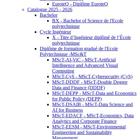
EuroteQ - Diplôme EuroteQ
Catalogue 2025 - 2026
Bachelor
BX - Bachelor of Science de l'Ecole
polytechnique
Cycle Ingénieur
X - Titre d’Ingénieur diplômé de l’École
polytechnique
Diplôme de formation gradué de l'Ecole
Polytechnique -MSc&T
MScT-AI-ViC - MScT-Artificial
Intelligence and Advanced Visual
Computing
MScT-CyS - MScT-Cybersecurity (CyS)
MScT-DDDF - MScT-Double Degree
Data and Finance (DDDF)
MScT-DEPP - MScT-Data and Economics
for Public Policy (DEPP)
MScT-DSAIB - MScT-Data Science and
AI for Business
MScT-EDACF - MScT-Economics, Data
Analytics and Corporate Finance
MScT-EESM - MScT-Environmental
Engineering and Sustainability
Management