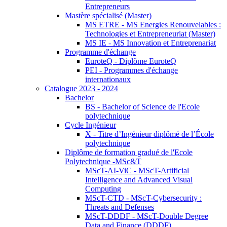
Entrepreneurs
Mastère spécialisé (Master)
MS ETRE - MS Energies Renouvelables :
Technologies et Entrepreneuriat (Master)
MS IE - MS Innovation et Entreprenariat
Programme d'échange
EuroteQ - Diplôme EuroteQ
PEI - Programmes d'échange
internationaux
Catalogue 2023 - 2024
Bachelor
BS - Bachelor of Science de l'Ecole
polytechnique
Cycle Ingénieur
X - Titre d’Ingénieur diplômé de l’École
polytechnique
Diplôme de formation gradué de l'Ecole
Polytechnique -MSc&T
MScT-AI-ViC - MScT-Artificial
Intelligence and Advanced Visual
Computing
MScT-CTD - MScT-Cybersecurity :
Threats and Defenses
MScT-DDDF - MScT-Double Degree
Data and Finance (DDDF)