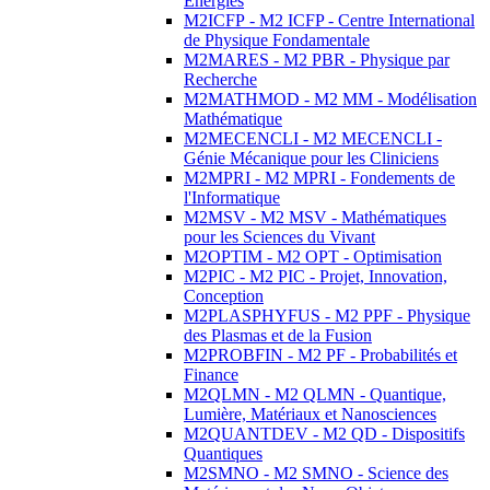
Energies
M2ICFP - M2 ICFP - Centre International
de Physique Fondamentale
M2MARES - M2 PBR - Physique par
Recherche
M2MATHMOD - M2 MM - Modélisation
Mathématique
M2MECENCLI - M2 MECENCLI -
Génie Mécanique pour les Cliniciens
M2MPRI - M2 MPRI - Fondements de
l'Informatique
M2MSV - M2 MSV - Mathématiques
pour les Sciences du Vivant
M2OPTIM - M2 OPT - Optimisation
M2PIC - M2 PIC - Projet, Innovation,
Conception
M2PLASPHYFUS - M2 PPF - Physique
des Plasmas et de la Fusion
M2PROBFIN - M2 PF - Probabilités et
Finance
M2QLMN - M2 QLMN - Quantique,
Lumière, Matériaux et Nanosciences
M2QUANTDEV - M2 QD - Dispositifs
Quantiques
M2SMNO - M2 SMNO - Science des