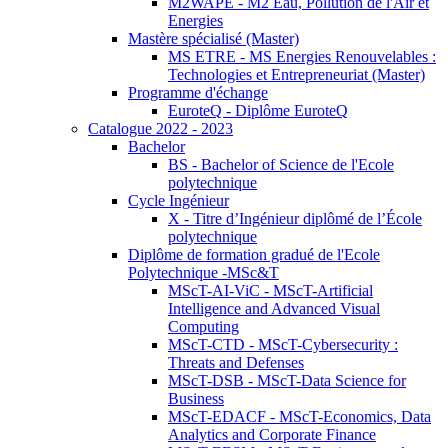
M2WAPE - M2 Eau, Pollution de l'Air et
Energies
Mastère spécialisé (Master)
MS ETRE - MS Energies Renouvelables :
Technologies et Entrepreneuriat (Master)
Programme d'échange
EuroteQ - Diplôme EuroteQ
Catalogue 2022 - 2023
Bachelor
BS - Bachelor of Science de l'Ecole
polytechnique
Cycle Ingénieur
X - Titre d’Ingénieur diplômé de l’École
polytechnique
Diplôme de formation gradué de l'Ecole
Polytechnique -MSc&T
MScT-AI-ViC - MScT-Artificial
Intelligence and Advanced Visual
Computing
MScT-CTD - MScT-Cybersecurity :
Threats and Defenses
MScT-DSB - MScT-Data Science for
Business
MScT-EDACF - MScT-Economics, Data
Analytics and Corporate Finance