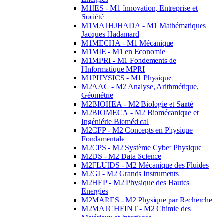
M1IES - M1 Innovation, Entreprise et
Société
M1MATHJHADA - M1 Mathématiques
Jacques Hadamard
M1MECHA - M1 Mécanique
M1MIE - M1 en Economie
M1MPRI - M1 Fondements de
l'Informatique MPRI
M1PHYSICS - M1 Physique
M2AAG - M2 Analyse, Arithmétique,
Géométrie
M2BIOHEA - M2 Biologie et Santé
M2BIOMECA - M2 Biomécanique et
Ingéniérie Biomédical
M2CFP - M2 Concepts en Physique
Fondamentale
M2CPS - M2 Système Cyber Physique
M2DS - M2 Data Science
M2FLUIDS - M2 Mécanique des Fluides
M2GI - M2 Grands Instruments
M2HEP - M2 Physique des Hautes
Energies
M2MARES - M2 Physique par Recherche
M2MATCHEINT - M2 Chimie des