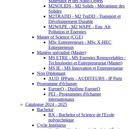
Matériaux et des Nano-Objets
M2SOLIDS - M2 Solids - Mécanique des
Solides
M2TRADD - M2 TraDD - Transport et
Développement Durable
M2WAPE - M2 WAPE - Eau, Air,
Pollution et Énergies
Master of Science (CGE)
MSc Entrepreneurs - MSc X-HEC
Entrepreneurs
Mastère spécialisé (Master)
MS ETRE - MS Energies Renouvelables :
Technologies et Entrepreneuriat (Master)
MS IE - MS Innovation et Entreprenariat
Non Diplomant
AUD_IPParis - AUDITEURS - IP Paris
Programme d'échange
EuroteQ - Diplôme EuroteQ
PEI - Programmes d'échange
internationaux
Catalogue 2024 - 2025
Bachelor
BX - Bachelor of Science de l'Ecole
polytechnique
Cycle Ingénieur