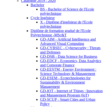
Catalogue 2019 - 2020
Bachelor
BS - Bachelor of Science de l'Ecole
polytechnique
Cycle Ingénieur
X - Diplôme d'ingénieur de l'Ecole
polytechnique
Diplôme de formation gradué de l'Ecole
Polytechnique -MSc&T
GD-AIM - Artificial Intelligence and
Advanced Visual Computing
GD-CYBSEC - Cybersecurity : Threats
and Defenses
GD-DSB - Data Science for Business
GD-EDCF - Economics, Data Analytics
and Corporate Finance
GD-EESTM - Energy Environment :
Science Technology & Management
GD-ESEM - Ecotechnologies for
Sustainability & Environment
Management
GD-IOT - Internet of Things : Innovation
and Management Program (IoT)
GD-SCUP - Smart Cities and Urban
Policy