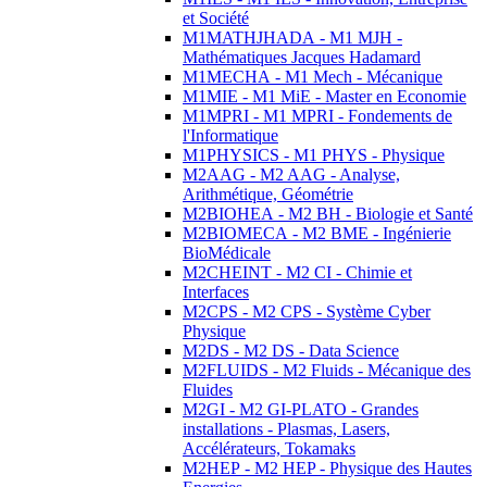
et Société
M1MATHJHADA - M1 MJH -
Mathématiques Jacques Hadamard
M1MECHA - M1 Mech - Mécanique
M1MIE - M1 MiE - Master en Economie
M1MPRI - M1 MPRI - Fondements de
l'Informatique
M1PHYSICS - M1 PHYS - Physique
M2AAG - M2 AAG - Analyse,
Arithmétique, Géométrie
M2BIOHEA - M2 BH - Biologie et Santé
M2BIOMECA - M2 BME - Ingénierie
BioMédicale
M2CHEINT - M2 CI - Chimie et
Interfaces
M2CPS - M2 CPS - Système Cyber
Physique
M2DS - M2 DS - Data Science
M2FLUIDS - M2 Fluids - Mécanique des
Fluides
M2GI - M2 GI-PLATO - Grandes
installations - Plasmas, Lasers,
Accélérateurs, Tokamaks
M2HEP - M2 HEP - Physique des Hautes