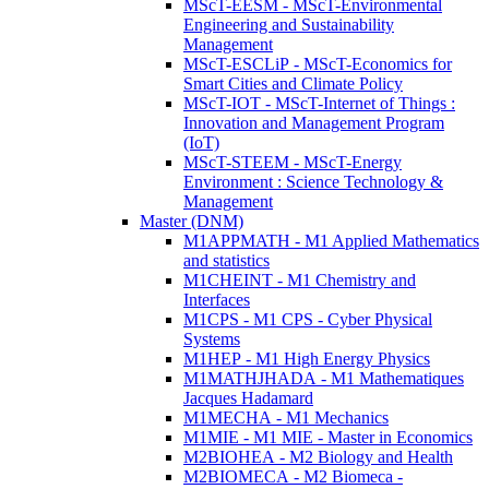
MScT-EESM - MScT-Environmental
Engineering and Sustainability
Management
MScT-ESCLiP - MScT-Economics for
Smart Cities and Climate Policy
MScT-IOT - MScT-Internet of Things :
Innovation and Management Program
(IoT)
MScT-STEEM - MScT-Energy
Environment : Science Technology &
Management
Master (DNM)
M1APPMATH - M1 Applied Mathematics
and statistics
M1CHEINT - M1 Chemistry and
Interfaces
M1CPS - M1 CPS - Cyber Physical
Systems
M1HEP - M1 High Energy Physics
M1MATHJHADA - M1 Mathematiques
Jacques Hadamard
M1MECHA - M1 Mechanics
M1MIE - M1 MIE - Master in Economics
M2BIOHEA - M2 Biology and Health
M2BIOMECA - M2 Biomeca -