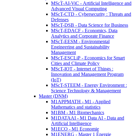
MScT-AI-ViC - Artificial Intelligence and
Advanced Visual Computing
MScT-CTD - Cybersecurity : Threats and
Defenses
MScT-DSB - Data Science for Business
MScT-EDACF - Economics, Data
Analytics and Corporate Finance
MScT-EESM - Environmental
Engineering and Sustainability
Management
MScT-ESCLiP - Economics for Smart
Cities and Climate Policy
MScT-IOT - Internet of Things :
Innovation and Management Program
(IoT)
MScT-STEEM - Energy Environment :
Science Technology & Management
Master (DNM)
M1APPMATH - M1 - Applied
Mathematics and statistics
M1BM - M1 Biomechanics
M1DATAAI - M1 Data AI - Data and
Artificial Intelligence
M1ECO - M1 Economie
M1ENERG - Master 1 Énergie