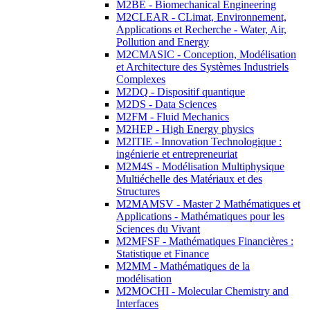
M2BE - Biomechanical Engineering
M2CLEAR - CLimat, Environnement,
Applications et Recherche - Water, Air,
Pollution and Energy
M2CMASIC - Conception, Modélisation
et Architecture des Systèmes Industriels
Complexes
M2DQ - Dispositif quantique
M2DS - Data Sciences
M2FM - Fluid Mechanics
M2HEP - High Energy physics
M2ITIE - Innovation Technologique :
ingénierie et entrepreneuriat
M2M4S - Modélisation Multiphysique
Multiéchelle des Matériaux et des
Structures
M2MAMSV - Master 2 Mathématiques et
Applications - Mathématiques pour les
Sciences du Vivant
M2MFSF - Mathématiques Financières :
Statistique et Finance
M2MM - Mathématiques de la
modélisation
M2MOCHI - Molecular Chemistry and
Interfaces