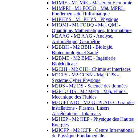
M1MIE - M1 MiE - Master en Economie
M1MPRI - M1 FODQ - Maj. MPRI -
Fondements de l'Informatique
M1PHYS - M1 PHYS - Physique
M1QMI - M1 FODQ - Maj. QMI -
Quantique, Mathematiques, Informatique
M2AAG - M2 AAG - Analyse,
Arithmétique, Géométrie
M2BBH - M2 BBH - Biologie,
Biotechnologie et Santé
M2BME - M2 BME - Ingénierie
BioMédicale
M2CHI - M2 CHI - Chimie et Interfaces
M2CPS - M2 CCSN - Maj. CPS -
Système Cyber Physique
M2DS - M2 DS - Science des données
M2FLUIDS - M2 Mech - Maj. Fluids -
Mecanique des Fluides
M2GIPLATO - M2 GI-PLATO - Grandes
installations - Plasmas, Lasers,
Accélérateurs, Tokamaks
M2HEP - M2 HEP - Physique des Hautes
Energies
M2ICFP - M2 ICFP - Centre International
de Physique Fondamentale