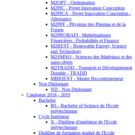
M2OPT - Optimisation
M2PIC - Projet Innovation Conception
M2PICA - Projet Innovation Conception -
Alternance
M2PPF - Physique des Plasmas et de la
Fusion
M2PROBAFI - Mathématiques
Financières : Probabilités et Finance
M2REST - Renewable Energy, Science
and Technology
M2SMNO - Sciences des Matériaux et des
nano-objets
M2TRADD - Transport et Développement
Durable - TRADD
MBIOENT - Master Bio-entrepreneur
Non Diplomant
ND - Non Diplomant
Catalogue 2018 - 2019
Bachelor
BS - Bachelor of Science de l'Ecole
polytechnique
Cycle Ingénieur
X - Diplôme d'ingénieur de l'Ecole
polytechnique
Diplôme de formation gradué de l'Ecole