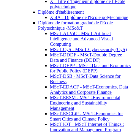
X - Titre d’Ingénieur diplômé de l’École
polytechnique
Diplôme d'établissement
X-4A - Diplôme de l'Ecole polytechnique
Diplôme de formation gradué de l'Ecole
Polytechnique -MSc&T
MScT-AI-ViC - MScT-Artificial
Intelligence and Advanced Visual
Computing
MScT-CyS - MScT-Cybersecurity (CyS)
MScT-DDDF - MScT-Double Degree
Data and Finance (DDDF)
MScT-DEPP - MScT-Data and Economics
for Public Policy (DEPP)
MScT-DSB - MScT-Data Science for
Business
MScT-EDACF - MScT-Economics, Data
Analytics and Corporate Finance
MScT-EESM - MScT-Environmental
Engineering and Sustainability
Management
MScT-ESCLiP - MScT-Economics for
Smart Cities and Climate Policy
MScT-IOT - MScT-Internet of Things :
Innovation and Management Program