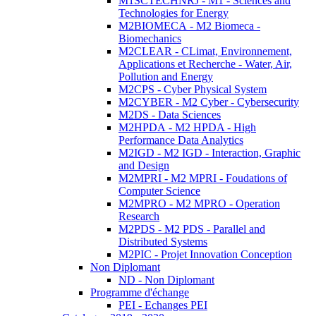
M1SCTECHNRJ - M1 - Sciences and
Technologies for Energy
M2BIOMECA - M2 Biomeca -
Biomechanics
M2CLEAR - CLimat, Environnement,
Applications et Recherche - Water, Air,
Pollution and Energy
M2CPS - Cyber Physical System
M2CYBER - M2 Cyber - Cybersecurity
M2DS - Data Sciences
M2HPDA - M2 HPDA - High
Performance Data Analytics
M2IGD - M2 IGD - Interaction, Graphic
and Design
M2MPRI - M2 MPRI - Foudations of
Computer Science
M2MPRO - M2 MPRO - Operation
Research
M2PDS - M2 PDS - Parallel and
Distributed Systems
M2PIC - Projet Innovation Conception
Non Diplomant
ND - Non Diplomant
Programme d'échange
PEI - Echanges PEI