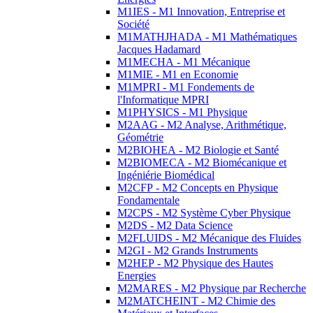
M1IES - M1 Innovation, Entreprise et
Société
M1MATHJHADA - M1 Mathématiques
Jacques Hadamard
M1MECHA - M1 Mécanique
M1MIE - M1 en Economie
M1MPRI - M1 Fondements de
l'Informatique MPRI
M1PHYSICS - M1 Physique
M2AAG - M2 Analyse, Arithmétique,
Géométrie
M2BIOHEA - M2 Biologie et Santé
M2BIOMECA - M2 Biomécanique et
Ingéniérie Biomédical
M2CFP - M2 Concepts en Physique
Fondamentale
M2CPS - M2 Système Cyber Physique
M2DS - M2 Data Science
M2FLUIDS - M2 Mécanique des Fluides
M2GI - M2 Grands Instruments
M2HEP - M2 Physique des Hautes
Energies
M2MARES - M2 Physique par Recherche
M2MATCHEINT - M2 Chimie des