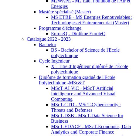
M2WAPE - M2 Eau, Pollution de l'Air et
Energies
Mastère spécialisé (Master)
MS ETRE - MS Energies Renouvelables :
Technologies et Entrepreneuriat (Master)
Programme d'échange
EuroteQ - Diplôme EuroteQ
Catalogue 2022 - 2023
Bachelor
BS - Bachelor of Science de l'Ecole
polytechnique
Cycle Ingénieur
X - Titre d’Ingénieur diplômé de l’École
polytechnique
Diplôme de formation gradué de l'Ecole
Polytechnique -MSc&T
MScT-AI-ViC - MScT-Artificial
Intelligence and Advanced Visual
Computing
MScT-CTD - MScT-Cybersecurity :
Threats and Defenses
MScT-DSB - MScT-Data Science for
Business
MScT-EDACF - MScT-Economics, Data
Analytics and Corporate Finance