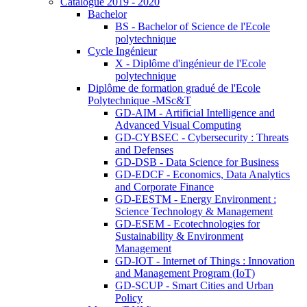
Catalogue 2019 - 2020
Bachelor
BS - Bachelor of Science de l'Ecole
polytechnique
Cycle Ingénieur
X - Diplôme d'ingénieur de l'Ecole
polytechnique
Diplôme de formation gradué de l'Ecole
Polytechnique -MSc&T
GD-AIM - Artificial Intelligence and
Advanced Visual Computing
GD-CYBSEC - Cybersecurity : Threats
and Defenses
GD-DSB - Data Science for Business
GD-EDCF - Economics, Data Analytics
and Corporate Finance
GD-EESTM - Energy Environment :
Science Technology & Management
GD-ESEM - Ecotechnologies for
Sustainability & Environment
Management
GD-IOT - Internet of Things : Innovation
and Management Program (IoT)
GD-SCUP - Smart Cities and Urban
Policy