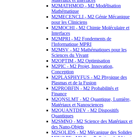
Matériaux et Interfaces
M2MATHMOD - M2 Modélisation
Mathématique
M2MECENCLI - M2 Génie Mécanique
pour les Cliniciens
M2MOCHI - M2 Chimie Moléculaire et
Interfaces
M2MPRI - M2 Fondements de
l'Informatique MPRI
M2MSV - M2 Mathématiques pour les
Sciences du Vivant
M2OPTIM - M2 Optimisation
M2PIC - M2 Projet, Innovation,
Conception
M2PLASPHYFUS - M2 Physique des
Plasmas et de la Fusion
M2PROBFIN - M2 Probabilités et
Finance
M2QNSLMT - M2 Quantique, Lumière,
Matériaux et Nanosciences
M2QUANTDEV - M2 Dispositifs
Quantiques
M2SMNO - M2 Science des Matériaux et
des Nano-Objets
M2SOLIDS - M2 Mécanique des Solides