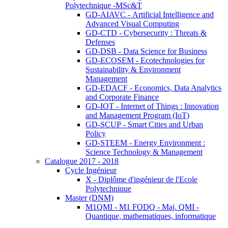
Polytechnique -MSc&T
GD-AIAVC - Artificial Intelligence and
Advanced Visual Computing
GD-CTD - Cybersecurity : Threats &
Defenses
GD-DSB - Data Science for Business
GD-ECOSEM - Ecotechnologies for
Sustainability & Environment
Management
GD-EDACF - Economics, Data Analytics
and Corporate Finance
GD-IOT - Internet of Things : Innovation
and Management Program (IoT)
GD-SCUP - Smart Cities and Urban
Policy
GD-STEEM - Energy Environment :
Science Technology & Management
Catalogue 2017 - 2018
Cycle Ingénieur
X - Diplôme d'ingénieur de l'Ecole
Polytechnique
Master (DNM)
M1QMI - M1 FODQ - Maj. QMI -
Quantique, mathematiques, informatique