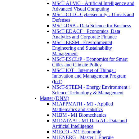
MScT-AI-ViC - Artificial Intelligence and
Advanced Visual Computing
MScT-CTD - Cybersecurity : Threats and
Defenses
MScT-DSB - Data Science for Business
MScT-EDACF - Economics, Data
Analytics and Corporate Finance
MScT-EESM - Environmental
Engineering and Sustainability
Management
MScT-ESCLiP - Economics for Smart
Cities and Climate Policy
MScT-IOT - Internet of Things :
Innovation and Management Program
(IoT)
MScT-STEEM - Energy Environment :
Science Technology & Management
Master (DNM)
M1APPMATH - M1 - Applied
Mathematics and statistics
M1BM - M1 Biomechanics
M1DATAAI - M1 Data AI - Data and
Artificial Intelligence
M1ECO - M1 Economie
M1ENERG - Master 1 Énergie