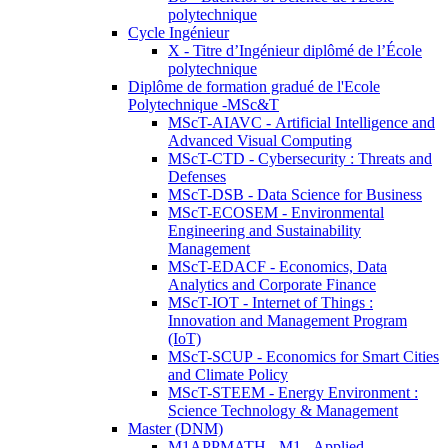
polytechnique
Cycle Ingénieur
X - Titre d’Ingénieur diplômé de l’École
polytechnique
Diplôme de formation gradué de l'Ecole
Polytechnique -MSc&T
MScT-AIAVC - Artificial Intelligence and
Advanced Visual Computing
MScT-CTD - Cybersecurity : Threats and
Defenses
MScT-DSB - Data Science for Business
MScT-ECOSEM - Environmental
Engineering and Sustainability
Management
MScT-EDACF - Economics, Data
Analytics and Corporate Finance
MScT-IOT - Internet of Things :
Innovation and Management Program
(IoT)
MScT-SCUP - Economics for Smart Cities
and Climate Policy
MScT-STEEM - Energy Environment :
Science Technology & Management
Master (DNM)
M1APPMATH - M1 - Applied