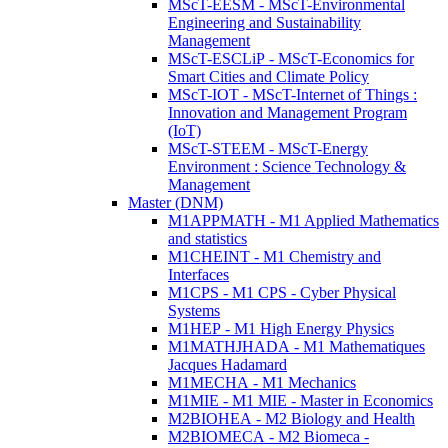
MScT-EESM - MScT-Environmental
Engineering and Sustainability
Management
MScT-ESCLiP - MScT-Economics for
Smart Cities and Climate Policy
MScT-IOT - MScT-Internet of Things :
Innovation and Management Program
(IoT)
MScT-STEEM - MScT-Energy
Environment : Science Technology &
Management
Master (DNM)
M1APPMATH - M1 Applied Mathematics
and statistics
M1CHEINT - M1 Chemistry and
Interfaces
M1CPS - M1 CPS - Cyber Physical
Systems
M1HEP - M1 High Energy Physics
M1MATHJHADA - M1 Mathematiques
Jacques Hadamard
M1MECHA - M1 Mechanics
M1MIE - M1 MIE - Master in Economics
M2BIOHEA - M2 Biology and Health
M2BIOMECA - M2 Biomeca -