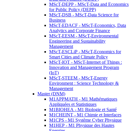
MScT-DEPP - MScT-Data and Economics
for Public Policy (DEPP)
MScT-DSB - MScT-Data Science for
Business
MScT-EDACF - MScT-Economics, Data
Analytics and Corporate Finance
MScT-EESM - MScT-Environmental
Engineering and Sustainability
Management
MScT-ESCLiP - MScT-Economics for
Smart Cities and Climate Policy
MScT-IOT - MScT-Internet of Things :
Innovation and Management Program
(IoT)
MScT-STEEM - MScT-Energy
Environment : Science Technology &
Management
Master (DNM)
M1APPMATH - M1 Mathématiques
Appliquées et Statistiques
M1BIOHEA - M1 Biologie et Santé
M1CHEINT - M1 Chimie et Interfaces
M1CPS - M1 Système Cyber Physique
M1HEP - M1 Physique des Hautes
Energies