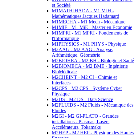
et Société
M1MATHJHADA - M1 MJH -
Mathématiques Jacques Hadamard
M1MECHA - M1 Mech - Mécanique
M1MIE - M1 MiE - Master en Economie
M1MPRI - M1 MPRI - Fondements de
l'Informatique
M1PHYSICS - M1 PHYS - Physique
M2AAG - M2 AAG - Analyse,
Arithmétique, Géométrie
M2BIOHEA - M2 BH - Biologie et Santé
M2BIOMECA - M2 BME - Ingénierie
BioMédicale
M2CHEINT - M2 CI - Chimie et
Interfaces
M2CPS - M2 CPS - Système Cyber
Physique
M2DS - M2 DS - Data Science
M2FLUIDS - M2 Fluids - Mécanique des
Fluides
M2GI - M2 GI-PLATO - Grandes
installations - Plasmas, Lasers,
Accélérateurs, Tokamaks
M2HEP - M2 HEP - Physique des Hautes