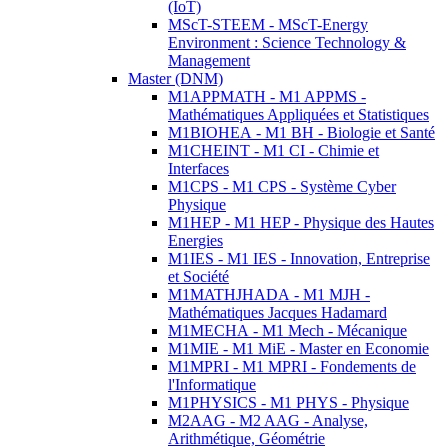
(IoT)
MScT-STEEM - MScT-Energy
Environment : Science Technology &
Management
Master (DNM)
M1APPMATH - M1 APPMS -
Mathématiques Appliquées et Statistiques
M1BIOHEA - M1 BH - Biologie et Santé
M1CHEINT - M1 CI - Chimie et
Interfaces
M1CPS - M1 CPS - Système Cyber
Physique
M1HEP - M1 HEP - Physique des Hautes
Energies
M1IES - M1 IES - Innovation, Entreprise
et Société
M1MATHJHADA - M1 MJH -
Mathématiques Jacques Hadamard
M1MECHA - M1 Mech - Mécanique
M1MIE - M1 MiE - Master en Economie
M1MPRI - M1 MPRI - Fondements de
l'Informatique
M1PHYSICS - M1 PHYS - Physique
M2AAG - M2 AAG - Analyse,
Arithmétique, Géométrie