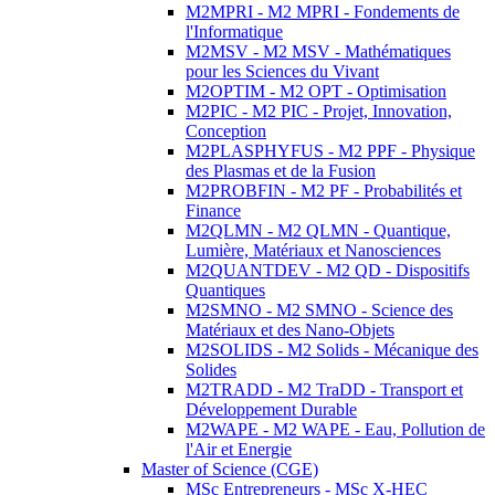
M2MPRI - M2 MPRI - Fondements de
l'Informatique
M2MSV - M2 MSV - Mathématiques
pour les Sciences du Vivant
M2OPTIM - M2 OPT - Optimisation
M2PIC - M2 PIC - Projet, Innovation,
Conception
M2PLASPHYFUS - M2 PPF - Physique
des Plasmas et de la Fusion
M2PROBFIN - M2 PF - Probabilités et
Finance
M2QLMN - M2 QLMN - Quantique,
Lumière, Matériaux et Nanosciences
M2QUANTDEV - M2 QD - Dispositifs
Quantiques
M2SMNO - M2 SMNO - Science des
Matériaux et des Nano-Objets
M2SOLIDS - M2 Solids - Mécanique des
Solides
M2TRADD - M2 TraDD - Transport et
Développement Durable
M2WAPE - M2 WAPE - Eau, Pollution de
l'Air et Energie
Master of Science (CGE)
MSc Entrepreneurs - MSc X-HEC