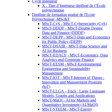
Cycle Ingénieur
X - Titre d’Ingénieur diplômé de l’École
polytechnique
Diplôme de formation gradué de l'Ecole
Polytechnique -MSc&T
MScT-CyS - MScT-Cybersecurity (CyS)
MScT-DDDF - MScT-Double Degree
Data and Finance (DDDF)
MScT-DEPP - MScT-Data and Economics
for Public Policy (DEPP)
MScT-DSAIB - MScT-Data Science and
AI for Business
MScT-EDACF - MScT-Economics, Data
Analytics and Corporate Finance
MScT-EESM - MScT-Environmental
Engineering and Sustainability
Management
MScT-IOT - MScT-Internet of Things :
Innovation and Management Program
(IoT)
MScT-LLGA - Track : Large Language
Models, Graphs and Applications
MScT-MaQI - AI for Markets and
Quantitative Investment (AI-MaQI)
MScT-STEEM - MScT-Energy