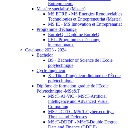
Entrepreneurs
Mastère spécialisé (Master)
MS ETRE - MS Energies Renouvelables :
Technologies et Entrepreneuriat (Master)
MS IE - MS Innovation et Entreprenariat
Programme d'échange
EuroteQ - Diplôme EuroteQ
PEI - Programmes d'échange
internationaux
Catalogue 2023 - 2024
Bachelor
BS - Bachelor of Science de l'Ecole
polytechnique
Cycle Ingénieur
X - Titre d’Ingénieur diplômé de l’École
polytechnique
Diplôme de formation gradué de l'Ecole
Polytechnique -MSc&T
MScT-AI-ViC - MScT-Artificial
Intelligence and Advanced Visual
Computing
MScT-CTD - MScT-Cybersecurity :
Threats and Defenses
MScT-DDDF - MScT-Double Degree
Data and Finance (DDDF)