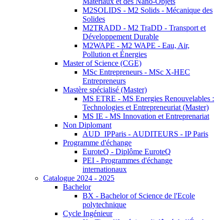
Matériaux et des Nano-Objets
M2SOLIDS - M2 Solids - Mécanique des
Solides
M2TRADD - M2 TraDD - Transport et
Développement Durable
M2WAPE - M2 WAPE - Eau, Air,
Pollution et Énergies
Master of Science (CGE)
MSc Entrepreneurs - MSc X-HEC
Entrepreneurs
Mastère spécialisé (Master)
MS ETRE - MS Energies Renouvelables :
Technologies et Entrepreneuriat (Master)
MS IE - MS Innovation et Entreprenariat
Non Diplomant
AUD_IPParis - AUDITEURS - IP Paris
Programme d'échange
EuroteQ - Diplôme EuroteQ
PEI - Programmes d'échange
internationaux
Catalogue 2024 - 2025
Bachelor
BX - Bachelor of Science de l'Ecole
polytechnique
Cycle Ingénieur