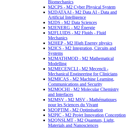
Biomechanics
M2CPS - M2 Cyber Physical System
M2DATAAI - M2 Data AI - Data and
Artificial Intelligence
M2DS - M2 Data Sciences
M2ENERG - M2 Énergie
M2FLUIDS - M2 Fluids - Fluid
Mechanics
M2HEP - M2 High Energy physics
M2ICS - M2 Integration, Circuits and
Systems
M2MATHMOD - M2 Mathematical
Modelling
M2MECENCLI - M2 Mecencli -
Mechanical Engineering for Clinicians
M2MICAS - M2 Machine Learning,
Communications and Security
M2MOCHI - M2 Molecular Chemistry
and Interfaces
M2MSV - M2 MSV - Mathématiques
pour les Sciences du Vivant
M2OPTIM - M2 Optimisation
M2PIC - M2 Projet Innovation Conception
M2QNSLMT - M2 Quantum, Light,
Materials and Nanosciences