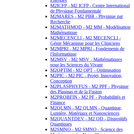
Energies
M2ICFP - M2 ICFP - Centre International
de Physique Fondamentale
M2MARES - M2 PBR - Physique par
Recherche
M2MATHMOD - M2 MM - Modélisation
Mathématique
M2MECENCLI - M2 MECENCLI -
Génie Mécanique pour les Cliniciens
M2MPRI - M2 MPRI - Fondements de
l'Informatique
M2MSV - M2 MSV - Mathématiques
pour les Sciences du Vivant
M2OPTIM - M2 OPT - Optimisation
M2PIC - M2 PIC - Projet, Innovation,
Conception
M2PLASPHYFUS - M2 PPF - Physique
des Plasmas et de la Fusion
M2PROBFIN - M2 PF - Probabilités et
Finance
M2QLMN - M2 QLMN - Quantique,
Lumière, Matériaux et Nanosciences
M2QUANTDEV - M2 QD - Dispositifs
Quantiques
M2SMNO - M2 SMNO - Science des