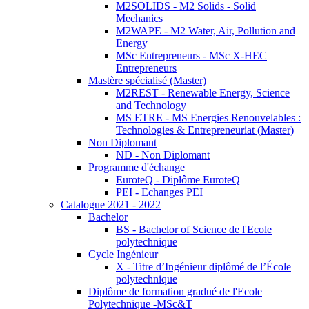
M2SOLIDS - M2 Solids - Solid
Mechanics
M2WAPE - M2 Water, Air, Pollution and
Energy
MSc Entrepreneurs - MSc X-HEC
Entrepreneurs
Mastère spécialisé (Master)
M2REST - Renewable Energy, Science
and Technology
MS ETRE - MS Energies Renouvelables :
Technologies & Entrepreneuriat (Master)
Non Diplomant
ND - Non Diplomant
Programme d'échange
EuroteQ - Diplôme EuroteQ
PEI - Echanges PEI
Catalogue 2021 - 2022
Bachelor
BS - Bachelor of Science de l'Ecole
polytechnique
Cycle Ingénieur
X - Titre d’Ingénieur diplômé de l’École
polytechnique
Diplôme de formation gradué de l'Ecole
Polytechnique -MSc&T