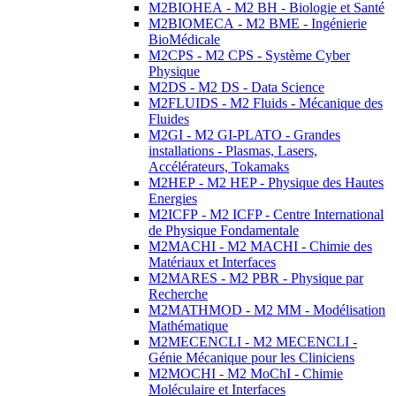
M2BIOHEA - M2 BH - Biologie et Santé
M2BIOMECA - M2 BME - Ingénierie
BioMédicale
M2CPS - M2 CPS - Système Cyber
Physique
M2DS - M2 DS - Data Science
M2FLUIDS - M2 Fluids - Mécanique des
Fluides
M2GI - M2 GI-PLATO - Grandes
installations - Plasmas, Lasers,
Accélérateurs, Tokamaks
M2HEP - M2 HEP - Physique des Hautes
Energies
M2ICFP - M2 ICFP - Centre International
de Physique Fondamentale
M2MACHI - M2 MACHI - Chimie des
Matériaux et Interfaces
M2MARES - M2 PBR - Physique par
Recherche
M2MATHMOD - M2 MM - Modélisation
Mathématique
M2MECENCLI - M2 MECENCLI -
Génie Mécanique pour les Cliniciens
M2MOCHI - M2 MoChI - Chimie
Moléculaire et Interfaces