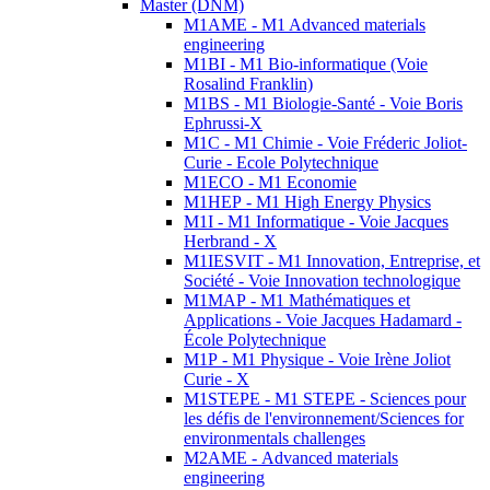
Master (DNM)
M1AME - M1 Advanced materials
engineering
M1BI - M1 Bio-informatique (Voie
Rosalind Franklin)
M1BS - M1 Biologie-Santé - Voie Boris
Ephrussi-X
M1C - M1 Chimie - Voie Fréderic Joliot-
Curie - Ecole Polytechnique
M1ECO - M1 Economie
M1HEP - M1 High Energy Physics
M1I - M1 Informatique - Voie Jacques
Herbrand - X
M1IESVIT - M1 Innovation, Entreprise, et
Société - Voie Innovation technologique
M1MAP - M1 Mathématiques et
Applications - Voie Jacques Hadamard -
École Polytechnique
M1P - M1 Physique - Voie Irène Joliot
Curie - X
M1STEPE - M1 STEPE - Sciences pour
les défis de l'environnement/Sciences for
environmentals challenges
M2AME - Advanced materials
engineering