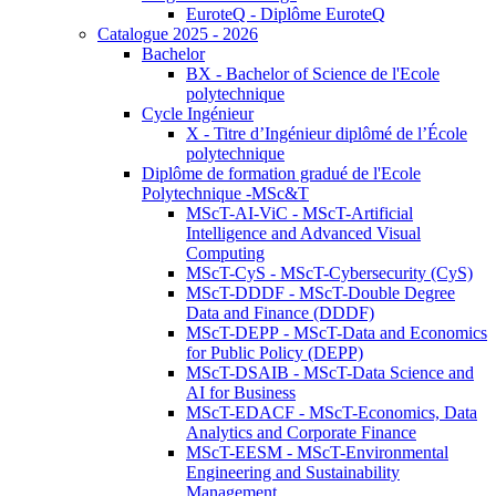
EuroteQ - Diplôme EuroteQ
Catalogue 2025 - 2026
Bachelor
BX - Bachelor of Science de l'Ecole
polytechnique
Cycle Ingénieur
X - Titre d’Ingénieur diplômé de l’École
polytechnique
Diplôme de formation gradué de l'Ecole
Polytechnique -MSc&T
MScT-AI-ViC - MScT-Artificial
Intelligence and Advanced Visual
Computing
MScT-CyS - MScT-Cybersecurity (CyS)
MScT-DDDF - MScT-Double Degree
Data and Finance (DDDF)
MScT-DEPP - MScT-Data and Economics
for Public Policy (DEPP)
MScT-DSAIB - MScT-Data Science and
AI for Business
MScT-EDACF - MScT-Economics, Data
Analytics and Corporate Finance
MScT-EESM - MScT-Environmental
Engineering and Sustainability
Management