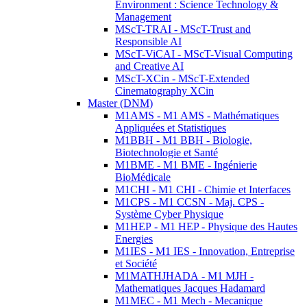
Environment : Science Technology &
Management
MScT-TRAI - MScT-Trust and
Responsible AI
MScT-ViCAI - MScT-Visual Computing
and Creative AI
MScT-XCin - MScT-Extended
Cinematography XCin
Master (DNM)
M1AMS - M1 AMS - Mathématiques
Appliquées et Statistiques
M1BBH - M1 BBH - Biologie,
Biotechnologie et Santé
M1BME - M1 BME - Ingénierie
BioMédicale
M1CHI - M1 CHI - Chimie et Interfaces
M1CPS - M1 CCSN - Maj. CPS -
Système Cyber Physique
M1HEP - M1 HEP - Physique des Hautes
Energies
M1IES - M1 IES - Innovation, Entreprise
et Société
M1MATHJHADA - M1 MJH -
Mathematiques Jacques Hadamard
M1MEC - M1 Mech - Mecanique