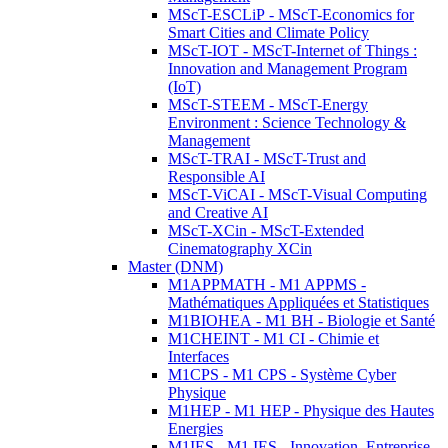
MScT-ESCLiP - MScT-Economics for
Smart Cities and Climate Policy
MScT-IOT - MScT-Internet of Things :
Innovation and Management Program
(IoT)
MScT-STEEM - MScT-Energy
Environment : Science Technology &
Management
MScT-TRAI - MScT-Trust and
Responsible AI
MScT-ViCAI - MScT-Visual Computing
and Creative AI
MScT-XCin - MScT-Extended
Cinematography XCin
Master (DNM)
M1APPMATH - M1 APPMS -
Mathématiques Appliquées et Statistiques
M1BIOHEA - M1 BH - Biologie et Santé
M1CHEINT - M1 CI - Chimie et
Interfaces
M1CPS - M1 CPS - Système Cyber
Physique
M1HEP - M1 HEP - Physique des Hautes
Energies
M1IES - M1 IES - Innovation, Entreprise