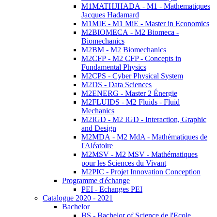
M1MATHJHADA - M1 - Mathematiques
Jacques Hadamard
M1MIE - M1 MiE - Master in Economics
M2BIOMECA - M2 Biomeca -
Biomechanics
M2BM - M2 Biomechanics
M2CFP - M2 CFP - Concepts in
Fundamental Physics
M2CPS - Cyber Physical System
M2DS - Data Sciences
M2ENERG - Master 2 Énergie
M2FLUIDS - M2 Fluids - Fluid
Mechanics
M2IGD - M2 IGD - Interaction, Graphic
and Design
M2MDA - M2 MdA - Mathématiques de
l'Aléatoire
M2MSV - M2 MSV - Mathématiques
pour les Sciences du Vivant
M2PIC - Projet Innovation Conception
Programme d'échange
PEI - Echanges PEI
Catalogue 2020 - 2021
Bachelor
BS - Bachelor of Science de l'Ecole