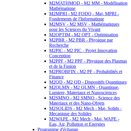
M2MATHMOD - M2 MM - Modélisation
Mathématique
M2MPRI - M2 FODQ - Maj. MPRI -
Fondements de l'Informatique
M2MSV - M2 MSV - Mathématiques
pour les Sciences du Vivant
M2OPTIM - M2 OPT - Optimisation
M2PBR - M2 PBR - Physique par
Recherche
M2PIC - M2 PIC - Projet Innovation
Conception
M2PPF - M2 PPF - Physique des Plasmas
et de la Fusion
M2PROBFIN - M2 PF - Probabilités et
Finance
M2QD - M2 QD - Dispositifs Quantiques
M2QLMN - M2 QLMN - Quantique,
Lumiere, Materiaux et Nanosciences
M2SMNO - M2 SMNO - Science des
Materiaux et des Nano-Objets
M2SOLIDS - M2 Mech - Maj. Solids -
Mecanique des Solides
M2WAPE - M2 Mech - Maj. WAPE -
Eau, Air, Pollution et Energies
Programme d'échange