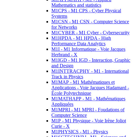
Mathematics and statistics
M1CPS - M1 CPS - Cyber Physical
Systems
M1CSN - M1 CSN - Computer Science
for Networks
M1CYBER - M1 Cyber - Cybersecurity
M1HPDA - M1 HPDA - High
Performance Data Analytics
M1I - M1 Informatique - Voie Jacques
Herbrand - X
M1IGD - M1 IGD - Interaction, Graphic
and Design
M1INTTRACPHY - M1 - International
Track in Physics
M1MAP - M1 Mathématiques et
Applications - Voie Jacques Hadamard -
École Polytechnique
M1MATHAPP - M1 - Mathématiques
Appliquées
M1MPRI - M1 MPRI - Foudations of
Computer Science
M1P - M1 Physique - Voie Irène Joliot
Curie - X
M1PHYSICS - M1 - Physics