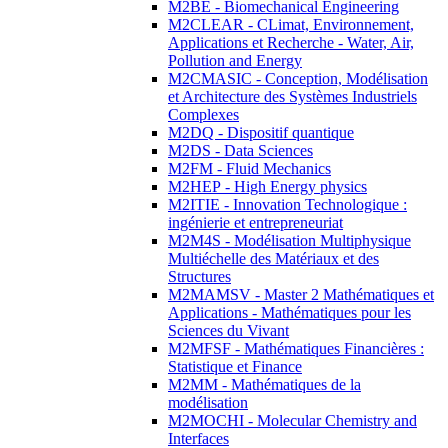
M2BE - Biomechanical Engineering
M2CLEAR - CLimat, Environnement,
Applications et Recherche - Water, Air,
Pollution and Energy
M2CMASIC - Conception, Modélisation
et Architecture des Systèmes Industriels
Complexes
M2DQ - Dispositif quantique
M2DS - Data Sciences
M2FM - Fluid Mechanics
M2HEP - High Energy physics
M2ITIE - Innovation Technologique :
ingénierie et entrepreneuriat
M2M4S - Modélisation Multiphysique
Multiéchelle des Matériaux et des
Structures
M2MAMSV - Master 2 Mathématiques et
Applications - Mathématiques pour les
Sciences du Vivant
M2MFSF - Mathématiques Financières :
Statistique et Finance
M2MM - Mathématiques de la
modélisation
M2MOCHI - Molecular Chemistry and
Interfaces