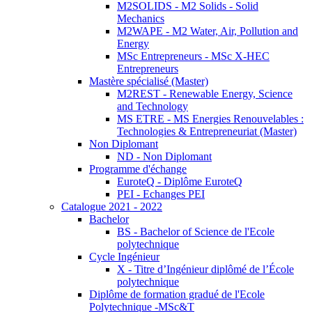
M2SOLIDS - M2 Solids - Solid
Mechanics
M2WAPE - M2 Water, Air, Pollution and
Energy
MSc Entrepreneurs - MSc X-HEC
Entrepreneurs
Mastère spécialisé (Master)
M2REST - Renewable Energy, Science
and Technology
MS ETRE - MS Energies Renouvelables :
Technologies & Entrepreneuriat (Master)
Non Diplomant
ND - Non Diplomant
Programme d'échange
EuroteQ - Diplôme EuroteQ
PEI - Echanges PEI
Catalogue 2021 - 2022
Bachelor
BS - Bachelor of Science de l'Ecole
polytechnique
Cycle Ingénieur
X - Titre d’Ingénieur diplômé de l’École
polytechnique
Diplôme de formation gradué de l'Ecole
Polytechnique -MSc&T