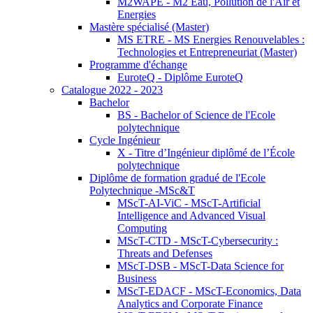
M2WAPE - M2 Eau, Pollution de l'Air et
Energies
Mastère spécialisé (Master)
MS ETRE - MS Energies Renouvelables :
Technologies et Entrepreneuriat (Master)
Programme d'échange
EuroteQ - Diplôme EuroteQ
Catalogue 2022 - 2023
Bachelor
BS - Bachelor of Science de l'Ecole
polytechnique
Cycle Ingénieur
X - Titre d’Ingénieur diplômé de l’École
polytechnique
Diplôme de formation gradué de l'Ecole
Polytechnique -MSc&T
MScT-AI-ViC - MScT-Artificial
Intelligence and Advanced Visual
Computing
MScT-CTD - MScT-Cybersecurity :
Threats and Defenses
MScT-DSB - MScT-Data Science for
Business
MScT-EDACF - MScT-Economics, Data
Analytics and Corporate Finance