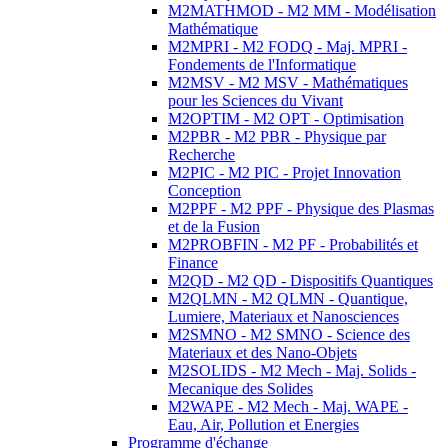
M2MATHMOD - M2 MM - Modélisation
Mathématique
M2MPRI - M2 FODQ - Maj. MPRI -
Fondements de l'Informatique
M2MSV - M2 MSV - Mathématiques
pour les Sciences du Vivant
M2OPTIM - M2 OPT - Optimisation
M2PBR - M2 PBR - Physique par
Recherche
M2PIC - M2 PIC - Projet Innovation
Conception
M2PPF - M2 PPF - Physique des Plasmas
et de la Fusion
M2PROBFIN - M2 PF - Probabilités et
Finance
M2QD - M2 QD - Dispositifs Quantiques
M2QLMN - M2 QLMN - Quantique,
Lumiere, Materiaux et Nanosciences
M2SMNO - M2 SMNO - Science des
Materiaux et des Nano-Objets
M2SOLIDS - M2 Mech - Maj. Solids -
Mecanique des Solides
M2WAPE - M2 Mech - Maj. WAPE -
Eau, Air, Pollution et Energies
Programme d'échange