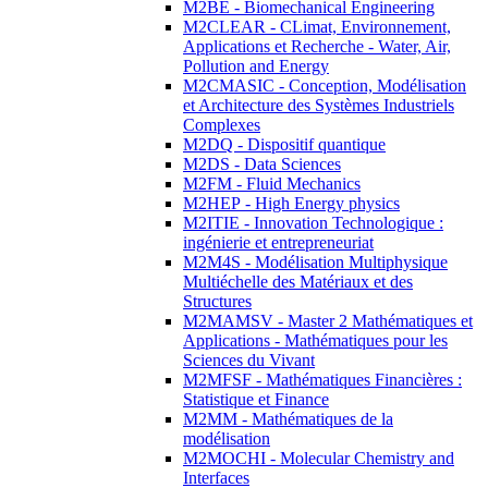
M2BE - Biomechanical Engineering
M2CLEAR - CLimat, Environnement,
Applications et Recherche - Water, Air,
Pollution and Energy
M2CMASIC - Conception, Modélisation
et Architecture des Systèmes Industriels
Complexes
M2DQ - Dispositif quantique
M2DS - Data Sciences
M2FM - Fluid Mechanics
M2HEP - High Energy physics
M2ITIE - Innovation Technologique :
ingénierie et entrepreneuriat
M2M4S - Modélisation Multiphysique
Multiéchelle des Matériaux et des
Structures
M2MAMSV - Master 2 Mathématiques et
Applications - Mathématiques pour les
Sciences du Vivant
M2MFSF - Mathématiques Financières :
Statistique et Finance
M2MM - Mathématiques de la
modélisation
M2MOCHI - Molecular Chemistry and
Interfaces