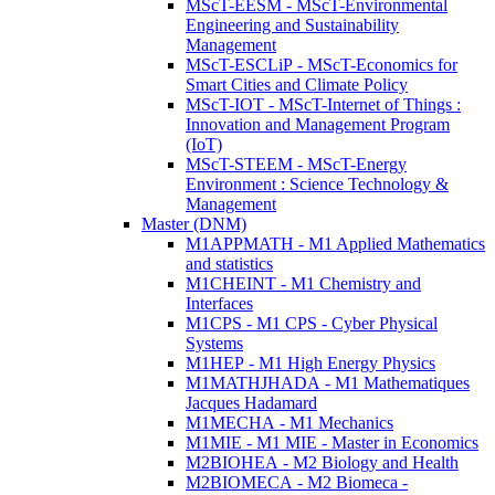
MScT-EESM - MScT-Environmental
Engineering and Sustainability
Management
MScT-ESCLiP - MScT-Economics for
Smart Cities and Climate Policy
MScT-IOT - MScT-Internet of Things :
Innovation and Management Program
(IoT)
MScT-STEEM - MScT-Energy
Environment : Science Technology &
Management
Master (DNM)
M1APPMATH - M1 Applied Mathematics
and statistics
M1CHEINT - M1 Chemistry and
Interfaces
M1CPS - M1 CPS - Cyber Physical
Systems
M1HEP - M1 High Energy Physics
M1MATHJHADA - M1 Mathematiques
Jacques Hadamard
M1MECHA - M1 Mechanics
M1MIE - M1 MIE - Master in Economics
M2BIOHEA - M2 Biology and Health
M2BIOMECA - M2 Biomeca -