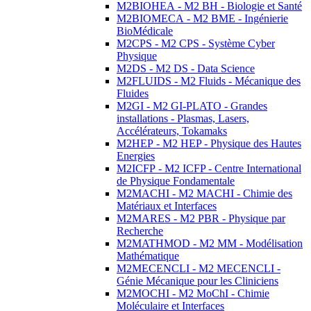
M2BIOHEA - M2 BH - Biologie et Santé
M2BIOMECA - M2 BME - Ingénierie
BioMédicale
M2CPS - M2 CPS - Système Cyber
Physique
M2DS - M2 DS - Data Science
M2FLUIDS - M2 Fluids - Mécanique des
Fluides
M2GI - M2 GI-PLATO - Grandes
installations - Plasmas, Lasers,
Accélérateurs, Tokamaks
M2HEP - M2 HEP - Physique des Hautes
Energies
M2ICFP - M2 ICFP - Centre International
de Physique Fondamentale
M2MACHI - M2 MACHI - Chimie des
Matériaux et Interfaces
M2MARES - M2 PBR - Physique par
Recherche
M2MATHMOD - M2 MM - Modélisation
Mathématique
M2MECENCLI - M2 MECENCLI -
Génie Mécanique pour les Cliniciens
M2MOCHI - M2 MoChI - Chimie
Moléculaire et Interfaces