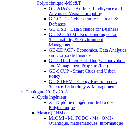
Polytechnique -MSc&T
GD-AIAVC - Artificial Intelligence and
Advanced Visual Computing
GD-CTD - Cybersecurity : Threats &
Defenses
GD-DSB - Data Science for Business
GD-ECOSEM - Ecotechnologies for
Sustainability & Environment
Management
GD-EDACF - Economics, Data Analytics
and Corporate Finance
GD-IOT - Internet of Things : Innovation
and Management Program (IoT)
GD-SCUP - Smart Cities and Urban
Policy
GD-STEEM - Energy Environment :
Science Technology & Management
Catalogue 2017 - 2018
Cycle Ingénieur
X - Diplôme d'ingénieur de l'Ecole
Polytechnique
Master (DNM)
M1QMI - M1 FODQ - Maj. QMI -
Quantique, mathematiques, informatique