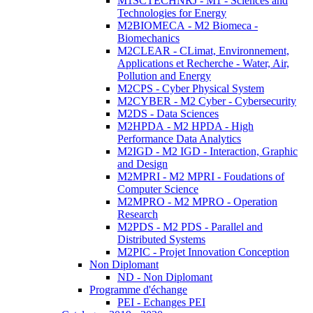
M1SCTECHNRJ - M1 - Sciences and
Technologies for Energy
M2BIOMECA - M2 Biomeca -
Biomechanics
M2CLEAR - CLimat, Environnement,
Applications et Recherche - Water, Air,
Pollution and Energy
M2CPS - Cyber Physical System
M2CYBER - M2 Cyber - Cybersecurity
M2DS - Data Sciences
M2HPDA - M2 HPDA - High
Performance Data Analytics
M2IGD - M2 IGD - Interaction, Graphic
and Design
M2MPRI - M2 MPRI - Foudations of
Computer Science
M2MPRO - M2 MPRO - Operation
Research
M2PDS - M2 PDS - Parallel and
Distributed Systems
M2PIC - Projet Innovation Conception
Non Diplomant
ND - Non Diplomant
Programme d'échange
PEI - Echanges PEI