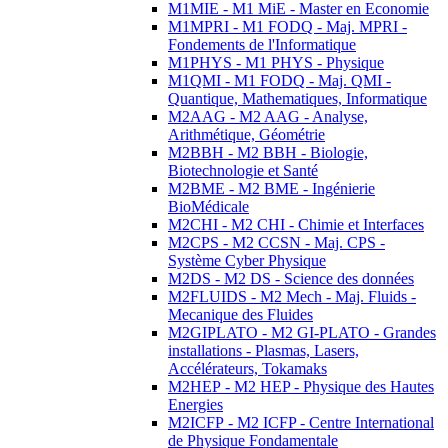
M1MIE - M1 MiE - Master en Economie
M1MPRI - M1 FODQ - Maj. MPRI -
Fondements de l'Informatique
M1PHYS - M1 PHYS - Physique
M1QMI - M1 FODQ - Maj. QMI -
Quantique, Mathematiques, Informatique
M2AAG - M2 AAG - Analyse,
Arithmétique, Géométrie
M2BBH - M2 BBH - Biologie,
Biotechnologie et Santé
M2BME - M2 BME - Ingénierie
BioMédicale
M2CHI - M2 CHI - Chimie et Interfaces
M2CPS - M2 CCSN - Maj. CPS -
Système Cyber Physique
M2DS - M2 DS - Science des données
M2FLUIDS - M2 Mech - Maj. Fluids -
Mecanique des Fluides
M2GIPLATO - M2 GI-PLATO - Grandes
installations - Plasmas, Lasers,
Accélérateurs, Tokamaks
M2HEP - M2 HEP - Physique des Hautes
Energies
M2ICFP - M2 ICFP - Centre International
de Physique Fondamentale