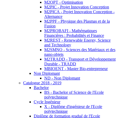
M2OPT - Optimisation
M2PIC - Projet Innovation Conception
M2PICA - Projet Innovation Conception -
Alternance
M2PPF - Physique des Plasmas et de la
Fusion
M2PROBAFI - Mathématiques
Financières : Probabilités et Finance
M2REST - Renewable Energy, Science
and Technology
M2SMNO - Sciences des Matériaux et des
nano-objets
M2TRADD - Transport et Développement
Durable - TRADD
MBIOENT - Master Bio-entrepreneur
Non Diplomant
ND - Non Diplomant
Catalogue 2018 - 2019
Bachelor
BS - Bachelor of Science de l'Ecole
polytechnique
Cycle Ingénieur
X - Diplôme d'ingénieur de l'Ecole
polytechnique
Diplôme de formation gradué de l'Ecole