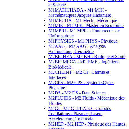
et Société
M1MATHJHADA - M1 MJH -
Mathématiques Jacques Hadamard
M1MECHA - M1 Mech - Mécanique
M1MIE - M1 MiE - Master en Economie
M1MPRI - M1 MPRI - Fondements de
l'Informatique
M1PHYSICS - M1 PHYS - Physique
M2AAG - M2 AAG - Analyse,
Arithmétique, Géométrie
M2BIOHEA - M2 BH - Biologie et Santé
M2BIOMECA - M2 BME - Ingénierie
BioMédicale
M2CHEINT - M2 CI - Chimie et
Interfaces
M2CPS - M2 CPS - Système Cyber
Physique
M2DS - M2 DS - Data Science
M2FLUIDS - M2 Fluids - Mécanique des
Fluides
M2GI - M2 GI-PLATO - Grandes
installations - Plasmas, Lasers,
Accélérateurs, Tokamaks
M2HEP - M2 HEP - Physique des Hautes