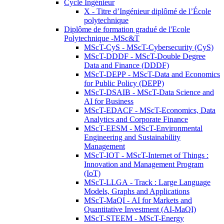
Cycle Ingénieur
X - Titre d’Ingénieur diplômé de l’École
polytechnique
Diplôme de formation gradué de l'Ecole
Polytechnique -MSc&T
MScT-CyS - MScT-Cybersecurity (CyS)
MScT-DDDF - MScT-Double Degree
Data and Finance (DDDF)
MScT-DEPP - MScT-Data and Economics
for Public Policy (DEPP)
MScT-DSAIB - MScT-Data Science and
AI for Business
MScT-EDACF - MScT-Economics, Data
Analytics and Corporate Finance
MScT-EESM - MScT-Environmental
Engineering and Sustainability
Management
MScT-IOT - MScT-Internet of Things :
Innovation and Management Program
(IoT)
MScT-LLGA - Track : Large Language
Models, Graphs and Applications
MScT-MaQI - AI for Markets and
Quantitative Investment (AI-MaQI)
MScT-STEEM - MScT-Energy