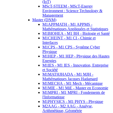
(IoT)
MScT-STEEM - MScT-Energy
Environment : Science Technology &
Management
Master (DNM)
M1APPMATH - M1 APPMS -
Mathématiques Appliquées et Statistiques
M1BIOHEA - M1 BH - Biologie et Santé
M1CHEINT - M1 CI - Chimie et
Interfaces
M1CPS - M1 CPS - Système Cyber
Physique
M1HEP - M1 HEP - Physique des Hautes
Energies
M1IES - M1 IES - Innovation, Entreprise
et Société
M1MATHJHADA - M1 MJH -
Mathématiques Jacques Hadamard
M1MECHA - M1 Mech - Mécanique
M1MIE - M1 MiE - Master en Economie
M1MPRI - M1 MPRI - Fondements de
l'Informatique
M1PHYSICS - M1 PHYS - Physique
M2AAG - M2 AAG - Analyse,
Arithmétique, Géométrie