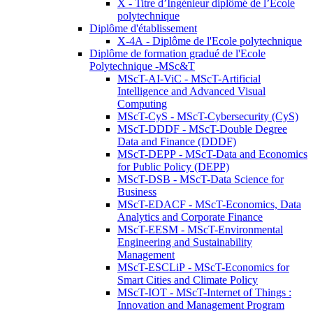
X - Titre d’Ingénieur diplômé de l’École
polytechnique
Diplôme d'établissement
X-4A - Diplôme de l'Ecole polytechnique
Diplôme de formation gradué de l'Ecole
Polytechnique -MSc&T
MScT-AI-ViC - MScT-Artificial
Intelligence and Advanced Visual
Computing
MScT-CyS - MScT-Cybersecurity (CyS)
MScT-DDDF - MScT-Double Degree
Data and Finance (DDDF)
MScT-DEPP - MScT-Data and Economics
for Public Policy (DEPP)
MScT-DSB - MScT-Data Science for
Business
MScT-EDACF - MScT-Economics, Data
Analytics and Corporate Finance
MScT-EESM - MScT-Environmental
Engineering and Sustainability
Management
MScT-ESCLiP - MScT-Economics for
Smart Cities and Climate Policy
MScT-IOT - MScT-Internet of Things :
Innovation and Management Program