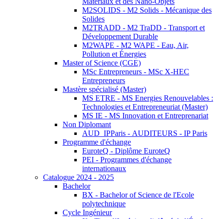
Matériaux et des Nano-Objets
M2SOLIDS - M2 Solids - Mécanique des
Solides
M2TRADD - M2 TraDD - Transport et
Développement Durable
M2WAPE - M2 WAPE - Eau, Air,
Pollution et Énergies
Master of Science (CGE)
MSc Entrepreneurs - MSc X-HEC
Entrepreneurs
Mastère spécialisé (Master)
MS ETRE - MS Energies Renouvelables :
Technologies et Entrepreneuriat (Master)
MS IE - MS Innovation et Entreprenariat
Non Diplomant
AUD_IPParis - AUDITEURS - IP Paris
Programme d'échange
EuroteQ - Diplôme EuroteQ
PEI - Programmes d'échange
internationaux
Catalogue 2024 - 2025
Bachelor
BX - Bachelor of Science de l'Ecole
polytechnique
Cycle Ingénieur