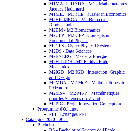
M1MATHJHADA - M1 - Mathematiques
Jacques Hadamard
M1MIE - M1 MiE - Master in Economics
M2BIOMECA - M2 Biomeca -
Biomechanics
M2BM - M2 Biomechanics
M2CFP - M2 CFP - Concepts in
Fundamental Physics
M2CPS - Cyber Physical System
M2DS - Data Sciences
M2ENERG - Master 2 Énergie
M2FLUIDS - M2 Fluids - Fluid
Mechanics
M2IGD - M2 IGD - Interaction, Graphic
and Design
M2MDA - M2 MdA - Mathématiques de
l'Aléatoire
M2MSV - M2 MSV - Mathématiques
pour les Sciences du Vivant
M2PIC - Projet Innovation Conception
Programme d'échange
PEI - Echanges PEI
Catalogue 2020 - 2021
Bachelor
BS - Bachelor of Science de l'Ecole