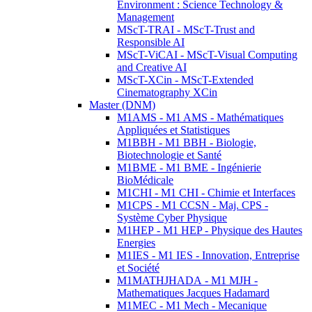
Environment : Science Technology &
Management
MScT-TRAI - MScT-Trust and
Responsible AI
MScT-ViCAI - MScT-Visual Computing
and Creative AI
MScT-XCin - MScT-Extended
Cinematography XCin
Master (DNM)
M1AMS - M1 AMS - Mathématiques
Appliquées et Statistiques
M1BBH - M1 BBH - Biologie,
Biotechnologie et Santé
M1BME - M1 BME - Ingénierie
BioMédicale
M1CHI - M1 CHI - Chimie et Interfaces
M1CPS - M1 CCSN - Maj. CPS -
Système Cyber Physique
M1HEP - M1 HEP - Physique des Hautes
Energies
M1IES - M1 IES - Innovation, Entreprise
et Société
M1MATHJHADA - M1 MJH -
Mathematiques Jacques Hadamard
M1MEC - M1 Mech - Mecanique