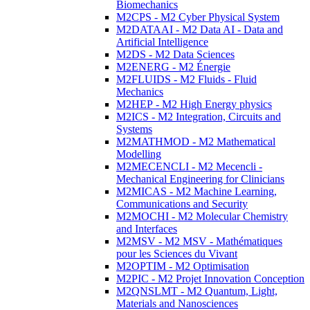
Biomechanics
M2CPS - M2 Cyber Physical System
M2DATAAI - M2 Data AI - Data and
Artificial Intelligence
M2DS - M2 Data Sciences
M2ENERG - M2 Énergie
M2FLUIDS - M2 Fluids - Fluid
Mechanics
M2HEP - M2 High Energy physics
M2ICS - M2 Integration, Circuits and
Systems
M2MATHMOD - M2 Mathematical
Modelling
M2MECENCLI - M2 Mecencli -
Mechanical Engineering for Clinicians
M2MICAS - M2 Machine Learning,
Communications and Security
M2MOCHI - M2 Molecular Chemistry
and Interfaces
M2MSV - M2 MSV - Mathématiques
pour les Sciences du Vivant
M2OPTIM - M2 Optimisation
M2PIC - M2 Projet Innovation Conception
M2QNSLMT - M2 Quantum, Light,
Materials and Nanosciences