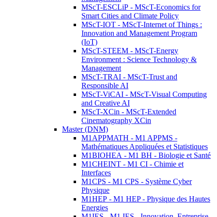
MScT-ESCLiP - MScT-Economics for
Smart Cities and Climate Policy
MScT-IOT - MScT-Internet of Things :
Innovation and Management Program
(IoT)
MScT-STEEM - MScT-Energy
Environment : Science Technology &
Management
MScT-TRAI - MScT-Trust and
Responsible AI
MScT-ViCAI - MScT-Visual Computing
and Creative AI
MScT-XCin - MScT-Extended
Cinematography XCin
Master (DNM)
M1APPMATH - M1 APPMS -
Mathématiques Appliquées et Statistiques
M1BIOHEA - M1 BH - Biologie et Santé
M1CHEINT - M1 CI - Chimie et
Interfaces
M1CPS - M1 CPS - Système Cyber
Physique
M1HEP - M1 HEP - Physique des Hautes
Energies
M1IES - M1 IES - Innovation, Entreprise