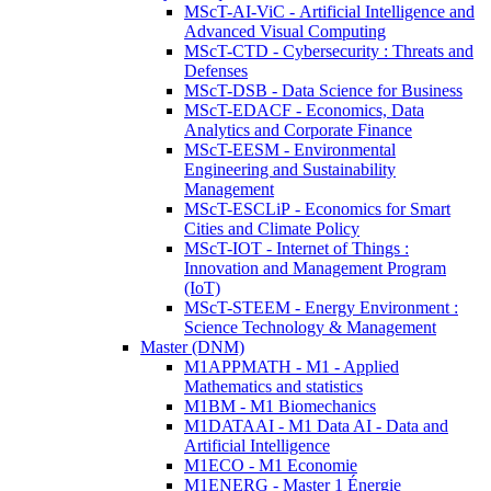
MScT-AI-ViC - Artificial Intelligence and
Advanced Visual Computing
MScT-CTD - Cybersecurity : Threats and
Defenses
MScT-DSB - Data Science for Business
MScT-EDACF - Economics, Data
Analytics and Corporate Finance
MScT-EESM - Environmental
Engineering and Sustainability
Management
MScT-ESCLiP - Economics for Smart
Cities and Climate Policy
MScT-IOT - Internet of Things :
Innovation and Management Program
(IoT)
MScT-STEEM - Energy Environment :
Science Technology & Management
Master (DNM)
M1APPMATH - M1 - Applied
Mathematics and statistics
M1BM - M1 Biomechanics
M1DATAAI - M1 Data AI - Data and
Artificial Intelligence
M1ECO - M1 Economie
M1ENERG - Master 1 Énergie