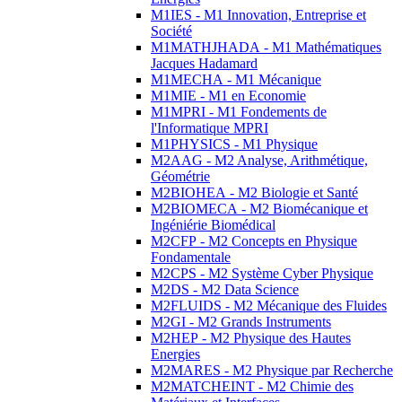
M1IES - M1 Innovation, Entreprise et
Société
M1MATHJHADA - M1 Mathématiques
Jacques Hadamard
M1MECHA - M1 Mécanique
M1MIE - M1 en Economie
M1MPRI - M1 Fondements de
l'Informatique MPRI
M1PHYSICS - M1 Physique
M2AAG - M2 Analyse, Arithmétique,
Géométrie
M2BIOHEA - M2 Biologie et Santé
M2BIOMECA - M2 Biomécanique et
Ingéniérie Biomédical
M2CFP - M2 Concepts en Physique
Fondamentale
M2CPS - M2 Système Cyber Physique
M2DS - M2 Data Science
M2FLUIDS - M2 Mécanique des Fluides
M2GI - M2 Grands Instruments
M2HEP - M2 Physique des Hautes
Energies
M2MARES - M2 Physique par Recherche
M2MATCHEINT - M2 Chimie des