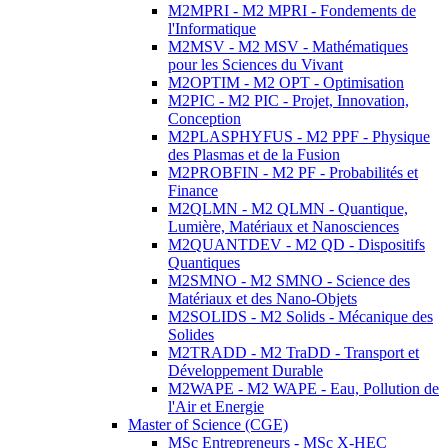
M2MPRI - M2 MPRI - Fondements de
l'Informatique
M2MSV - M2 MSV - Mathématiques
pour les Sciences du Vivant
M2OPTIM - M2 OPT - Optimisation
M2PIC - M2 PIC - Projet, Innovation,
Conception
M2PLASPHYFUS - M2 PPF - Physique
des Plasmas et de la Fusion
M2PROBFIN - M2 PF - Probabilités et
Finance
M2QLMN - M2 QLMN - Quantique,
Lumière, Matériaux et Nanosciences
M2QUANTDEV - M2 QD - Dispositifs
Quantiques
M2SMNO - M2 SMNO - Science des
Matériaux et des Nano-Objets
M2SOLIDS - M2 Solids - Mécanique des
Solides
M2TRADD - M2 TraDD - Transport et
Développement Durable
M2WAPE - M2 WAPE - Eau, Pollution de
l'Air et Energie
Master of Science (CGE)
MSc Entrepreneurs - MSc X-HEC