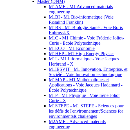
Master (DNM)
M1AME - M1 Advanced materials
engineering
M1BI - M1 Bio-informatique (Voie
Rosalind Franklin)
M1BS - M1 Biologie-Santé - Voie Boris
Ephrussi-X
M1C - M1 Chimie - Voie Fréderic Joliot-
Curie - Ecole Polytechnique
M1ECO - M1 Economie
M1HEP - M1 High Energy Physics
M1I - M1 Informatique - Voie Jacques
Herbrand - X
M1IESVIT - M1 Innovation, Entreprise, et
Société - Voie Innovation technologique
M1MAP - M1 Mathématiques et
Applications - Voie Jacques Hadamard -
École Polytechnique
M1P - M1 Physique - Voie Irène Joliot
Curie - X
M1STEPE - M1 STEPE - Sciences pour
les défis de l'environnement/Sciences for
environmentals challenges
M2AME - Advanced materials
engineering