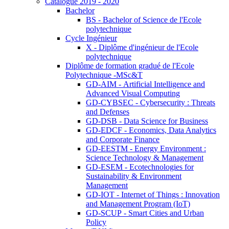
Catalogue 2019 - 2020
Bachelor
BS - Bachelor of Science de l'Ecole
polytechnique
Cycle Ingénieur
X - Diplôme d'ingénieur de l'Ecole
polytechnique
Diplôme de formation gradué de l'Ecole
Polytechnique -MSc&T
GD-AIM - Artificial Intelligence and
Advanced Visual Computing
GD-CYBSEC - Cybersecurity : Threats
and Defenses
GD-DSB - Data Science for Business
GD-EDCF - Economics, Data Analytics
and Corporate Finance
GD-EESTM - Energy Environment :
Science Technology & Management
GD-ESEM - Ecotechnologies for
Sustainability & Environment
Management
GD-IOT - Internet of Things : Innovation
and Management Program (IoT)
GD-SCUP - Smart Cities and Urban
Policy