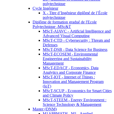
polytechnique
Cycle Ingénieur
X - Titre d’Ingénieur diplômé de l’École
polytechnique
Diplôme de formation gradué de l'Ecole
Polytechnique -MSc&T
MScT-AIAVC - Artificial Intelligence and
Advanced Visual Computing
MScT-CTD - Cybersecurity : Threats and
Defenses
MScT-DSB - Data Science for Business
MScT-ECOSEM - Environmental
Engineering and Sustainability
Management
MScT-EDACF - Economics, Data
Analytics and Corporate Finance
MScT-IOT - Internet of Things :
Innovation and Management Program
(IoT)
MScT-SCUP - Economics for Smart Cities
and Climate Policy
MScT-STEEM - Energy Environment :
Science Technology & Management
Master (DNM)
M1APPMATH - M1 - Applied