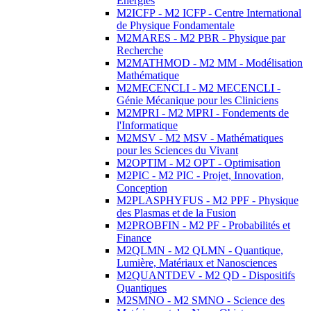
Energies
M2ICFP - M2 ICFP - Centre International
de Physique Fondamentale
M2MARES - M2 PBR - Physique par
Recherche
M2MATHMOD - M2 MM - Modélisation
Mathématique
M2MECENCLI - M2 MECENCLI -
Génie Mécanique pour les Cliniciens
M2MPRI - M2 MPRI - Fondements de
l'Informatique
M2MSV - M2 MSV - Mathématiques
pour les Sciences du Vivant
M2OPTIM - M2 OPT - Optimisation
M2PIC - M2 PIC - Projet, Innovation,
Conception
M2PLASPHYFUS - M2 PPF - Physique
des Plasmas et de la Fusion
M2PROBFIN - M2 PF - Probabilités et
Finance
M2QLMN - M2 QLMN - Quantique,
Lumière, Matériaux et Nanosciences
M2QUANTDEV - M2 QD - Dispositifs
Quantiques
M2SMNO - M2 SMNO - Science des