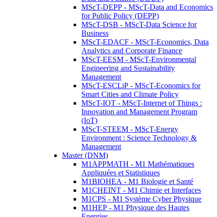
MScT-DEPP - MScT-Data and Economics
for Public Policy (DEPP)
MScT-DSB - MScT-Data Science for
Business
MScT-EDACF - MScT-Economics, Data
Analytics and Corporate Finance
MScT-EESM - MScT-Environmental
Engineering and Sustainability
Management
MScT-ESCLiP - MScT-Economics for
Smart Cities and Climate Policy
MScT-IOT - MScT-Internet of Things :
Innovation and Management Program
(IoT)
MScT-STEEM - MScT-Energy
Environment : Science Technology &
Management
Master (DNM)
M1APPMATH - M1 Mathématiques
Appliquées et Statistiques
M1BIOHEA - M1 Biologie et Santé
M1CHEINT - M1 Chimie et Interfaces
M1CPS - M1 Système Cyber Physique
M1HEP - M1 Physique des Hautes
Energies