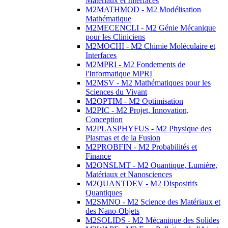
Matériaux et Interfaces
M2MATHMOD - M2 Modélisation
Mathématique
M2MECENCLI - M2 Génie Mécanique
pour les Cliniciens
M2MOCHI - M2 Chimie Moléculaire et
Interfaces
M2MPRI - M2 Fondements de
l'Informatique MPRI
M2MSV - M2 Mathématiques pour les
Sciences du Vivant
M2OPTIM - M2 Optimisation
M2PIC - M2 Projet, Innovation,
Conception
M2PLASPHYFUS - M2 Physique des
Plasmas et de la Fusion
M2PROBFIN - M2 Probabilités et
Finance
M2QNSLMT - M2 Quantique, Lumière,
Matériaux et Nanosciences
M2QUANTDEV - M2 Dispositifs
Quantiques
M2SMNO - M2 Science des Matériaux et
des Nano-Objets
M2SOLIDS - M2 Mécanique des Solides