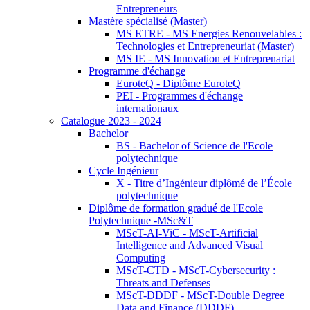
Entrepreneurs
Mastère spécialisé (Master)
MS ETRE - MS Energies Renouvelables :
Technologies et Entrepreneuriat (Master)
MS IE - MS Innovation et Entreprenariat
Programme d'échange
EuroteQ - Diplôme EuroteQ
PEI - Programmes d'échange
internationaux
Catalogue 2023 - 2024
Bachelor
BS - Bachelor of Science de l'Ecole
polytechnique
Cycle Ingénieur
X - Titre d’Ingénieur diplômé de l’École
polytechnique
Diplôme de formation gradué de l'Ecole
Polytechnique -MSc&T
MScT-AI-ViC - MScT-Artificial
Intelligence and Advanced Visual
Computing
MScT-CTD - MScT-Cybersecurity :
Threats and Defenses
MScT-DDDF - MScT-Double Degree
Data and Finance (DDDF)