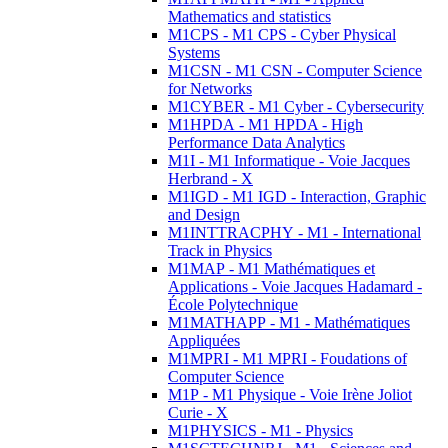
Mathematics and statistics
M1CPS - M1 CPS - Cyber Physical
Systems
M1CSN - M1 CSN - Computer Science
for Networks
M1CYBER - M1 Cyber - Cybersecurity
M1HPDA - M1 HPDA - High
Performance Data Analytics
M1I - M1 Informatique - Voie Jacques
Herbrand - X
M1IGD - M1 IGD - Interaction, Graphic
and Design
M1INTTRACPHY - M1 - International
Track in Physics
M1MAP - M1 Mathématiques et
Applications - Voie Jacques Hadamard -
École Polytechnique
M1MATHAPP - M1 - Mathématiques
Appliquées
M1MPRI - M1 MPRI - Foudations of
Computer Science
M1P - M1 Physique - Voie Irène Joliot
Curie - X
M1PHYSICS - M1 - Physics