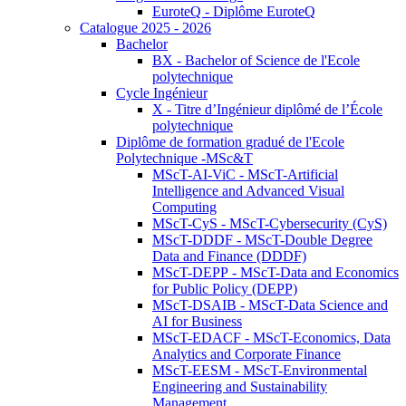
EuroteQ - Diplôme EuroteQ
Catalogue 2025 - 2026
Bachelor
BX - Bachelor of Science de l'Ecole
polytechnique
Cycle Ingénieur
X - Titre d’Ingénieur diplômé de l’École
polytechnique
Diplôme de formation gradué de l'Ecole
Polytechnique -MSc&T
MScT-AI-ViC - MScT-Artificial
Intelligence and Advanced Visual
Computing
MScT-CyS - MScT-Cybersecurity (CyS)
MScT-DDDF - MScT-Double Degree
Data and Finance (DDDF)
MScT-DEPP - MScT-Data and Economics
for Public Policy (DEPP)
MScT-DSAIB - MScT-Data Science and
AI for Business
MScT-EDACF - MScT-Economics, Data
Analytics and Corporate Finance
MScT-EESM - MScT-Environmental
Engineering and Sustainability
Management