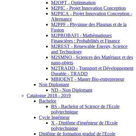
M2OPT - Optimisation
M2PIC - Projet Innovation Conception
M2PICA - Projet Innovation Conception -
Alternance
M2PPF - Physique des Plasmas et de la
Fusion
M2PROBAFI - Mathématiques
Financières : Probabilités et Finance
M2REST - Renewable Energy, Science
and Technology
M2SMNO - Sciences des Matériaux et des
nano-objets
M2TRADD - Transport et Développement
Durable - TRADD
MBIOENT - Master Bio-entrepreneur
Non Diplomant
ND - Non Diplomant
Catalogue 2018 - 2019
Bachelor
BS - Bachelor of Science de l'Ecole
polytechnique
Cycle Ingénieur
X - Diplôme d'ingénieur de l'Ecole
polytechnique
Diplôme de formation gradué de l'Ecole