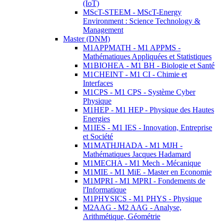
(IoT)
MScT-STEEM - MScT-Energy
Environment : Science Technology &
Management
Master (DNM)
M1APPMATH - M1 APPMS -
Mathématiques Appliquées et Statistiques
M1BIOHEA - M1 BH - Biologie et Santé
M1CHEINT - M1 CI - Chimie et
Interfaces
M1CPS - M1 CPS - Système Cyber
Physique
M1HEP - M1 HEP - Physique des Hautes
Energies
M1IES - M1 IES - Innovation, Entreprise
et Société
M1MATHJHADA - M1 MJH -
Mathématiques Jacques Hadamard
M1MECHA - M1 Mech - Mécanique
M1MIE - M1 MiE - Master en Economie
M1MPRI - M1 MPRI - Fondements de
l'Informatique
M1PHYSICS - M1 PHYS - Physique
M2AAG - M2 AAG - Analyse,
Arithmétique, Géométrie