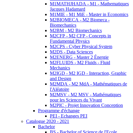
M1MATHJHADA - M1 - Mathematiques
Jacques Hadamard
M1MIE - M1 MiE - Master in Economics
M2BIOMECA - M2 Biomeca -
Biomechanics
M2BM - M2 Biomechanics
M2CFP - M2 CFP - Concepts in
Fundamental Physics
M2CPS - Cyber Physical System
M2DS - Data Sciences
M2ENERG - Master 2 Énergie
M2FLUIDS - M2 Fluids - Fluid
Mechanics
M2IGD - M2 IGD - Interaction, Graphic
and Design
M2MDA - M2 MdA - Mathématiques de
l'Aléatoire
M2MSV - M2 MSV - Mathématiques
pour les Sciences du Vivant
M2PIC - Projet Innovation Conception
Programme d'échange
PEI - Echanges PEI
Catalogue 2020 - 2021
Bachelor
BS - Bachelor of Science de l'Ecole