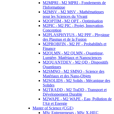
M2MPRI - M2 MPRI - Fondements de
l'Informatique
M2MSV - M2 MSV - Mathématiques
pour les Sciences du Vivant
M2OPTIM - M2 OPT - Optimisation
M2PIC - M2 PIC - Projet, Innovation,
Conception
M2PLASPHYFUS - M2 PPF - Physique
des Plasmas et de la Fusion
M2PROBFIN - M2 PF - Probabilités et
Finance
M2QLMN - M2 QLMN - Quantique,
Lumière, Matériaux et Nanosciences
M2QUANTDEV - M2 QD - Dispositifs
Quantiques
M2SMNO - M2 SMNO - Science des
Matériaux et des Nano-Objets
M2SOLIDS - M2 Solids - Mécanique des
Solides
M2TRADD - M2 TraDD - Transport et
Développement Durable
M2WAPE - M2 WAPE - Eau, Pollution de
l'Air et Energie
Master of Science (CGE)
MSc Entrepreneurs - MSc X-HEC