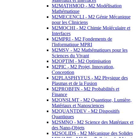
Matériaux et Interfaces
M2MATHMOD - M2 Modélisation
Mathématique
M2MECENCLI - M2 Génie Mécanique
pour les Cliniciens
M2MOCHI - M2 Chimie Moléculaire et
Interfaces
M2MPRI - M2 Fondements de
l'Informatique MPRI
M2MSV - M2 Mathématiques pour les
Sciences du Vivant
M2OPTIM - M2 Optimisation
M2PIC - M2 Projet, Innovation,
Conception
M2PLASPHYFUS - M2 Physique des
Plasmas et de la Fusion
M2PROBFIN - M2 Probabilités et
Finance
M2QNSLMT - M2 Quantique, Lumière,
Matériaux et Nanosciences
M2QUANTDEV - M2 Dispositifs
Quantiques
M2SMNO - M2 Science des Matériaux et
des Nano-Objets
M2SOLIDS - M2 Mécanique des Solides