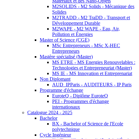
Matériaux et des Nano-Objets
M2SOLIDS - M2 Solids - Mécanique des
Solides
M2TRADD - M2 TraDD - Transport et
Développement Durable
M2WAPE - M2 WAPE - Eau, Air,
Pollution et Énergies
Master of Science (CGE)
MSc Entrepreneurs - MSc X-HEC
Entrepreneurs
Mastère spécialisé (Master)
MS ETRE - MS Energies Renouvelables :
Technologies et Entrepreneuriat (Master)
MS IE - MS Innovation et Entreprenariat
Non Diplomant
AUD_IPParis - AUDITEURS - IP Paris
Programme d'échange
EuroteQ - Diplôme EuroteQ
PEI - Programmes d'échange
internationaux
Catalogue 2024 - 2025
Bachelor
BX - Bachelor of Science de l'Ecole
polytechnique
Cycle Ingénieur