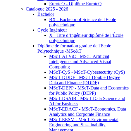
EuroteQ - Diplôme EuroteQ
Catalogue 2025 - 2026
Bachelor
BX - Bachelor of Science de l'Ecole
polytechnique
Cycle Ingénieur
X - Titre d’Ingénieur diplômé de l’École
polytechnique
Diplôme de formation gradué de l'Ecole
Polytechnique -MSc&T
MScT-AI-ViC - MScT-Artificial
Intelligence and Advanced Visual
Computing
MScT-CyS - MScT-Cybersecurity (CyS)
MScT-DDDF - MScT-Double Degree
Data and Finance (DDDF)
MScT-DEPP - MScT-Data and Economics
for Public Policy (DEPP)
MScT-DSAIB - MScT-Data Science and
AI for Business
MScT-EDACF - MScT-Economics, Data
Analytics and Corporate Finance
MScT-EESM - MScT-Environmental
Engineering and Sustainability
Management