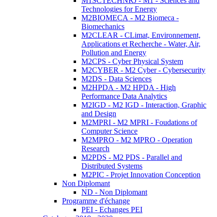
M1SCTECHNRJ - M1 - Sciences and
Technologies for Energy
M2BIOMECA - M2 Biomeca -
Biomechanics
M2CLEAR - CLimat, Environnement,
Applications et Recherche - Water, Air,
Pollution and Energy
M2CPS - Cyber Physical System
M2CYBER - M2 Cyber - Cybersecurity
M2DS - Data Sciences
M2HPDA - M2 HPDA - High
Performance Data Analytics
M2IGD - M2 IGD - Interaction, Graphic
and Design
M2MPRI - M2 MPRI - Foudations of
Computer Science
M2MPRO - M2 MPRO - Operation
Research
M2PDS - M2 PDS - Parallel and
Distributed Systems
M2PIC - Projet Innovation Conception
Non Diplomant
ND - Non Diplomant
Programme d'échange
PEI - Echanges PEI