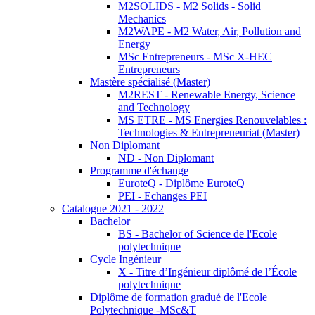
M2SOLIDS - M2 Solids - Solid
Mechanics
M2WAPE - M2 Water, Air, Pollution and
Energy
MSc Entrepreneurs - MSc X-HEC
Entrepreneurs
Mastère spécialisé (Master)
M2REST - Renewable Energy, Science
and Technology
MS ETRE - MS Energies Renouvelables :
Technologies & Entrepreneuriat (Master)
Non Diplomant
ND - Non Diplomant
Programme d'échange
EuroteQ - Diplôme EuroteQ
PEI - Echanges PEI
Catalogue 2021 - 2022
Bachelor
BS - Bachelor of Science de l'Ecole
polytechnique
Cycle Ingénieur
X - Titre d’Ingénieur diplômé de l’École
polytechnique
Diplôme de formation gradué de l'Ecole
Polytechnique -MSc&T