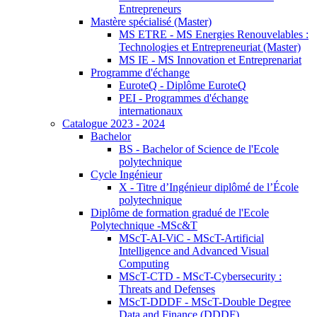
Entrepreneurs
Mastère spécialisé (Master)
MS ETRE - MS Energies Renouvelables :
Technologies et Entrepreneuriat (Master)
MS IE - MS Innovation et Entreprenariat
Programme d'échange
EuroteQ - Diplôme EuroteQ
PEI - Programmes d'échange
internationaux
Catalogue 2023 - 2024
Bachelor
BS - Bachelor of Science de l'Ecole
polytechnique
Cycle Ingénieur
X - Titre d’Ingénieur diplômé de l’École
polytechnique
Diplôme de formation gradué de l'Ecole
Polytechnique -MSc&T
MScT-AI-ViC - MScT-Artificial
Intelligence and Advanced Visual
Computing
MScT-CTD - MScT-Cybersecurity :
Threats and Defenses
MScT-DDDF - MScT-Double Degree
Data and Finance (DDDF)