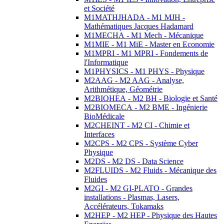
et Société
M1MATHJHADA - M1 MJH -
Mathématiques Jacques Hadamard
M1MECHA - M1 Mech - Mécanique
M1MIE - M1 MiE - Master en Economie
M1MPRI - M1 MPRI - Fondements de
l'Informatique
M1PHYSICS - M1 PHYS - Physique
M2AAG - M2 AAG - Analyse,
Arithmétique, Géométrie
M2BIOHEA - M2 BH - Biologie et Santé
M2BIOMECA - M2 BME - Ingénierie
BioMédicale
M2CHEINT - M2 CI - Chimie et
Interfaces
M2CPS - M2 CPS - Système Cyber
Physique
M2DS - M2 DS - Data Science
M2FLUIDS - M2 Fluids - Mécanique des
Fluides
M2GI - M2 GI-PLATO - Grandes
installations - Plasmas, Lasers,
Accélérateurs, Tokamaks
M2HEP - M2 HEP - Physique des Hautes