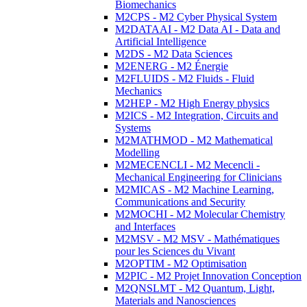
Biomechanics
M2CPS - M2 Cyber Physical System
M2DATAAI - M2 Data AI - Data and
Artificial Intelligence
M2DS - M2 Data Sciences
M2ENERG - M2 Énergie
M2FLUIDS - M2 Fluids - Fluid
Mechanics
M2HEP - M2 High Energy physics
M2ICS - M2 Integration, Circuits and
Systems
M2MATHMOD - M2 Mathematical
Modelling
M2MECENCLI - M2 Mecencli -
Mechanical Engineering for Clinicians
M2MICAS - M2 Machine Learning,
Communications and Security
M2MOCHI - M2 Molecular Chemistry
and Interfaces
M2MSV - M2 MSV - Mathématiques
pour les Sciences du Vivant
M2OPTIM - M2 Optimisation
M2PIC - M2 Projet Innovation Conception
M2QNSLMT - M2 Quantum, Light,
Materials and Nanosciences