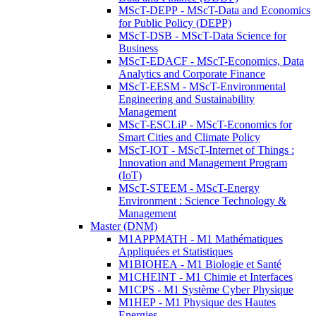
MScT-DEPP - MScT-Data and Economics
for Public Policy (DEPP)
MScT-DSB - MScT-Data Science for
Business
MScT-EDACF - MScT-Economics, Data
Analytics and Corporate Finance
MScT-EESM - MScT-Environmental
Engineering and Sustainability
Management
MScT-ESCLiP - MScT-Economics for
Smart Cities and Climate Policy
MScT-IOT - MScT-Internet of Things :
Innovation and Management Program
(IoT)
MScT-STEEM - MScT-Energy
Environment : Science Technology &
Management
Master (DNM)
M1APPMATH - M1 Mathématiques
Appliquées et Statistiques
M1BIOHEA - M1 Biologie et Santé
M1CHEINT - M1 Chimie et Interfaces
M1CPS - M1 Système Cyber Physique
M1HEP - M1 Physique des Hautes
Energies