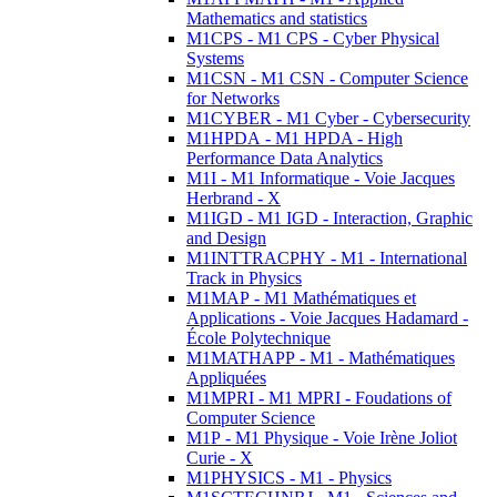
Mathematics and statistics
M1CPS - M1 CPS - Cyber Physical
Systems
M1CSN - M1 CSN - Computer Science
for Networks
M1CYBER - M1 Cyber - Cybersecurity
M1HPDA - M1 HPDA - High
Performance Data Analytics
M1I - M1 Informatique - Voie Jacques
Herbrand - X
M1IGD - M1 IGD - Interaction, Graphic
and Design
M1INTTRACPHY - M1 - International
Track in Physics
M1MAP - M1 Mathématiques et
Applications - Voie Jacques Hadamard -
École Polytechnique
M1MATHAPP - M1 - Mathématiques
Appliquées
M1MPRI - M1 MPRI - Foudations of
Computer Science
M1P - M1 Physique - Voie Irène Joliot
Curie - X
M1PHYSICS - M1 - Physics