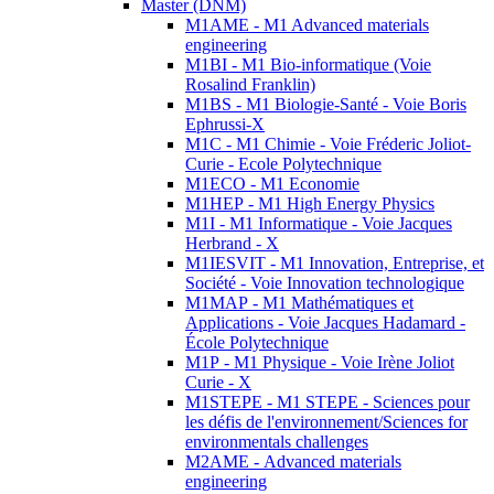
Master (DNM)
M1AME - M1 Advanced materials
engineering
M1BI - M1 Bio-informatique (Voie
Rosalind Franklin)
M1BS - M1 Biologie-Santé - Voie Boris
Ephrussi-X
M1C - M1 Chimie - Voie Fréderic Joliot-
Curie - Ecole Polytechnique
M1ECO - M1 Economie
M1HEP - M1 High Energy Physics
M1I - M1 Informatique - Voie Jacques
Herbrand - X
M1IESVIT - M1 Innovation, Entreprise, et
Société - Voie Innovation technologique
M1MAP - M1 Mathématiques et
Applications - Voie Jacques Hadamard -
École Polytechnique
M1P - M1 Physique - Voie Irène Joliot
Curie - X
M1STEPE - M1 STEPE - Sciences pour
les défis de l'environnement/Sciences for
environmentals challenges
M2AME - Advanced materials
engineering