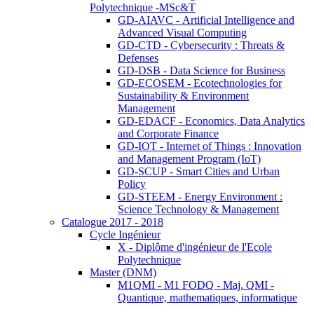
Polytechnique -MSc&T
GD-AIAVC - Artificial Intelligence and
Advanced Visual Computing
GD-CTD - Cybersecurity : Threats &
Defenses
GD-DSB - Data Science for Business
GD-ECOSEM - Ecotechnologies for
Sustainability & Environment
Management
GD-EDACF - Economics, Data Analytics
and Corporate Finance
GD-IOT - Internet of Things : Innovation
and Management Program (IoT)
GD-SCUP - Smart Cities and Urban
Policy
GD-STEEM - Energy Environment :
Science Technology & Management
Catalogue 2017 - 2018
Cycle Ingénieur
X - Diplôme d'ingénieur de l'Ecole
Polytechnique
Master (DNM)
M1QMI - M1 FODQ - Maj. QMI -
Quantique, mathematiques, informatique