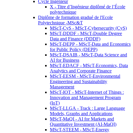
Cycle Ingénieur
X - Titre d’Ingénieur diplômé de l’École
polytechnique
Diplôme de formation gradué de l'Ecole
Polytechnique -MSc&T
MScT-CyS - MScT-Cybersecurity (CyS)
MScT-DDDF - MScT-Double Degree
Data and Finance (DDDF)
MScT-DEPP - MScT-Data and Economics
for Public Policy (DEPP)
MScT-DSAIB - MScT-Data Science and
AI for Business
MScT-EDACF - MScT-Economics, Data
Analytics and Corporate Finance
MScT-EESM - MScT-Environmental
Engineering and Sustainability
Management
MScT-IOT - MScT-Internet of Things :
Innovation and Management Program
(IoT)
MScT-LLGA - Track : Large Language
Models, Graphs and Applications
MScT-MaQI - AI for Markets and
Quantitative Investment (AI-MaQI)
MScT-STEEM - MScT-Energy