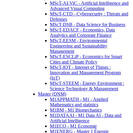
MScT-AI-ViC - Artificial Intelligence and
Advanced Visual Computing
MScT-CTD - Cybersecurity : Threats and
Defenses
MScT-DSB - Data Science for Business
MScT-EDACF - Economics, Data
Analytics and Corporate Finance
MScT-EESM - Environmental
Engineering and Sustainability
Management
MScT-ESCLiP - Economics for Smart
Cities and Climate Policy
MScT-IOT - Internet of Things :
Innovation and Management Program
(IoT)
MScT-STEEM - Energy Environment :
Science Technology & Management
Master (DNM)
M1APPMATH - M1 - Applied
Mathematics and statistics
M1BM - M1 Biomechanics
M1DATAAI - M1 Data AI - Data and
Artificial Intelligence
M1ECO - M1 Economie
M1ENERG - Master 1 Énergie