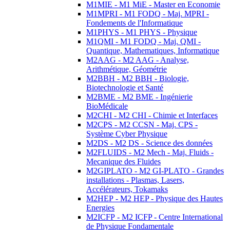
M1MIE - M1 MiE - Master en Economie
M1MPRI - M1 FODQ - Maj. MPRI -
Fondements de l'Informatique
M1PHYS - M1 PHYS - Physique
M1QMI - M1 FODQ - Maj. QMI -
Quantique, Mathematiques, Informatique
M2AAG - M2 AAG - Analyse,
Arithmétique, Géométrie
M2BBH - M2 BBH - Biologie,
Biotechnologie et Santé
M2BME - M2 BME - Ingénierie
BioMédicale
M2CHI - M2 CHI - Chimie et Interfaces
M2CPS - M2 CCSN - Maj. CPS -
Système Cyber Physique
M2DS - M2 DS - Science des données
M2FLUIDS - M2 Mech - Maj. Fluids -
Mecanique des Fluides
M2GIPLATO - M2 GI-PLATO - Grandes
installations - Plasmas, Lasers,
Accélérateurs, Tokamaks
M2HEP - M2 HEP - Physique des Hautes
Energies
M2ICFP - M2 ICFP - Centre International
de Physique Fondamentale