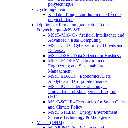
polytechnique
Cycle Ingénieur
X - Titre d’Ingénieur diplômé de l’École
polytechnique
Diplôme de formation gradué de l'Ecole
Polytechnique -MSc&T
MScT-AIAVC - Artificial Intelligence and
Advanced Visual Computing
MScT-CTD - Cybersecurity : Threats and
Defenses
MScT-DSB - Data Science for Business
MScT-ECOSEM - Environmental
Engineering and Sustainability
Management
MScT-EDACF - Economics, Data
Analytics and Corporate Finance
MScT-IOT - Internet of Things :
Innovation and Management Program
(IoT)
MScT-SCUP - Economics for Smart Cities
and Climate Policy
MScT-STEEM - Energy Environment :
Science Technology & Management
Master (DNM)
M1APPMATH - M1 - Applied