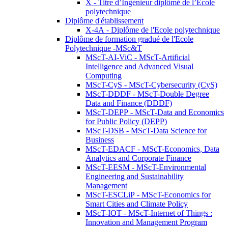
X - Titre d’Ingénieur diplômé de l’École
polytechnique
Diplôme d'établissement
X-4A - Diplôme de l'Ecole polytechnique
Diplôme de formation gradué de l'Ecole
Polytechnique -MSc&T
MScT-AI-ViC - MScT-Artificial
Intelligence and Advanced Visual
Computing
MScT-CyS - MScT-Cybersecurity (CyS)
MScT-DDDF - MScT-Double Degree
Data and Finance (DDDF)
MScT-DEPP - MScT-Data and Economics
for Public Policy (DEPP)
MScT-DSB - MScT-Data Science for
Business
MScT-EDACF - MScT-Economics, Data
Analytics and Corporate Finance
MScT-EESM - MScT-Environmental
Engineering and Sustainability
Management
MScT-ESCLiP - MScT-Economics for
Smart Cities and Climate Policy
MScT-IOT - MScT-Internet of Things :
Innovation and Management Program