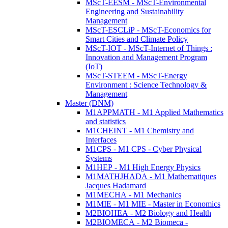
MScT-EESM - MScT-Environmental
Engineering and Sustainability
Management
MScT-ESCLiP - MScT-Economics for
Smart Cities and Climate Policy
MScT-IOT - MScT-Internet of Things :
Innovation and Management Program
(IoT)
MScT-STEEM - MScT-Energy
Environment : Science Technology &
Management
Master (DNM)
M1APPMATH - M1 Applied Mathematics
and statistics
M1CHEINT - M1 Chemistry and
Interfaces
M1CPS - M1 CPS - Cyber Physical
Systems
M1HEP - M1 High Energy Physics
M1MATHJHADA - M1 Mathematiques
Jacques Hadamard
M1MECHA - M1 Mechanics
M1MIE - M1 MIE - Master in Economics
M2BIOHEA - M2 Biology and Health
M2BIOMECA - M2 Biomeca -