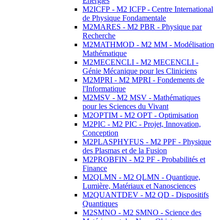
Energies
M2ICFP - M2 ICFP - Centre International
de Physique Fondamentale
M2MARES - M2 PBR - Physique par
Recherche
M2MATHMOD - M2 MM - Modélisation
Mathématique
M2MECENCLI - M2 MECENCLI -
Génie Mécanique pour les Cliniciens
M2MPRI - M2 MPRI - Fondements de
l'Informatique
M2MSV - M2 MSV - Mathématiques
pour les Sciences du Vivant
M2OPTIM - M2 OPT - Optimisation
M2PIC - M2 PIC - Projet, Innovation,
Conception
M2PLASPHYFUS - M2 PPF - Physique
des Plasmas et de la Fusion
M2PROBFIN - M2 PF - Probabilités et
Finance
M2QLMN - M2 QLMN - Quantique,
Lumière, Matériaux et Nanosciences
M2QUANTDEV - M2 QD - Dispositifs
Quantiques
M2SMNO - M2 SMNO - Science des