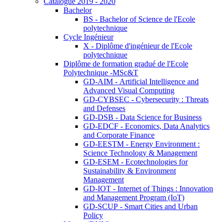
Catalogue 2019 - 2020
Bachelor
BS - Bachelor of Science de l'Ecole
polytechnique
Cycle Ingénieur
X - Diplôme d'ingénieur de l'Ecole
polytechnique
Diplôme de formation gradué de l'Ecole
Polytechnique -MSc&T
GD-AIM - Artificial Intelligence and
Advanced Visual Computing
GD-CYBSEC - Cybersecurity : Threats
and Defenses
GD-DSB - Data Science for Business
GD-EDCF - Economics, Data Analytics
and Corporate Finance
GD-EESTM - Energy Environment :
Science Technology & Management
GD-ESEM - Ecotechnologies for
Sustainability & Environment
Management
GD-IOT - Internet of Things : Innovation
and Management Program (IoT)
GD-SCUP - Smart Cities and Urban
Policy