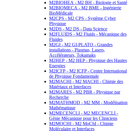
M2BIOHEA - M2 BH - Biologie et Santé
M2BIOMECA - M2 BME - Ingénierie
BioMédicale
M2CPS - M2 CPS - Système Cyber
Physique
M2DS - M2 DS - Data Science
M2FLUIDS - M2 Fluids - Mécanique des
Fluides
M2GI - M2 GI-PLATO - Grandes
installations - Plasmas, Lasers,
Accélérateurs, Tokamaks
M2HEP - M2 HEP - Physique des Hautes
Energies
M2ICFP - M2 ICFP - Centre International
de Physique Fondamentale
M2MACHI - M2 MACHI - Chimie des
Matériaux et Interfaces
M2MARES - M2 PBR - Physique par
Recherche
M2MATHMOD - M2 MM - Modélisation
Mathématique
M2MECENCLI - M2 MECENCLI -
Génie Mécanique pour les Cliniciens
M2MOCHI - M2 MoChI - Chimie
Moléculaire et Interfaces