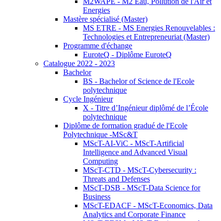
M2WAPE - M2 Eau, Pollution de l'Air et
Energies
Mastère spécialisé (Master)
MS ETRE - MS Energies Renouvelables :
Technologies et Entrepreneuriat (Master)
Programme d'échange
EuroteQ - Diplôme EuroteQ
Catalogue 2022 - 2023
Bachelor
BS - Bachelor of Science de l'Ecole
polytechnique
Cycle Ingénieur
X - Titre d’Ingénieur diplômé de l’École
polytechnique
Diplôme de formation gradué de l'Ecole
Polytechnique -MSc&T
MScT-AI-ViC - MScT-Artificial
Intelligence and Advanced Visual
Computing
MScT-CTD - MScT-Cybersecurity :
Threats and Defenses
MScT-DSB - MScT-Data Science for
Business
MScT-EDACF - MScT-Economics, Data
Analytics and Corporate Finance