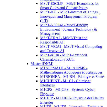
MScT-ESCLiP - MScT-Economics for
Smart Cities and Climate Policy
MScT-IOT - MScT-Internet of Things :
Innovation and Management Program
(IoT)
MScT-STEEM - MScT-Energy
Environment : Science Technology &
Management
MScT-TRAI - MScT-Trust and
Responsible AI
MScT-ViCAI - MScT-Visual Computing
and Creative AI
MScT-XCin - MScT-Extended
Cinematography XCin
Master (DNM)
M1APPMATH - M1 APPMS -
Mathématiques Appliquées et Statistiques
M1BIOHEA - M1 BH - Biologie et Santé
M1CHEINT - M1 CI - Chimie et
Interfaces
M1CPS - M1 CPS - Système Cyber
Physique
M1HEP - M1 HEP - Physique des Hautes
Energies
M1IES - M1 IES - Innovation, Entreprise