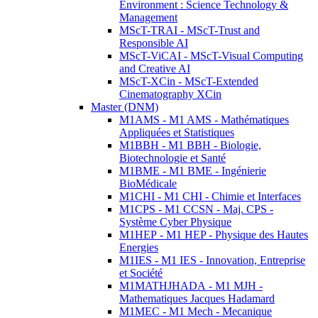
Environment : Science Technology &
Management
MScT-TRAI - MScT-Trust and
Responsible AI
MScT-ViCAI - MScT-Visual Computing
and Creative AI
MScT-XCin - MScT-Extended
Cinematography XCin
Master (DNM)
M1AMS - M1 AMS - Mathématiques
Appliquées et Statistiques
M1BBH - M1 BBH - Biologie,
Biotechnologie et Santé
M1BME - M1 BME - Ingénierie
BioMédicale
M1CHI - M1 CHI - Chimie et Interfaces
M1CPS - M1 CCSN - Maj. CPS -
Système Cyber Physique
M1HEP - M1 HEP - Physique des Hautes
Energies
M1IES - M1 IES - Innovation, Entreprise
et Société
M1MATHJHADA - M1 MJH -
Mathematiques Jacques Hadamard
M1MEC - M1 Mech - Mecanique