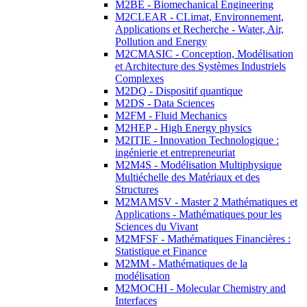
M2BE - Biomechanical Engineering
M2CLEAR - CLimat, Environnement,
Applications et Recherche - Water, Air,
Pollution and Energy
M2CMASIC - Conception, Modélisation
et Architecture des Systèmes Industriels
Complexes
M2DQ - Dispositif quantique
M2DS - Data Sciences
M2FM - Fluid Mechanics
M2HEP - High Energy physics
M2ITIE - Innovation Technologique :
ingénierie et entrepreneuriat
M2M4S - Modélisation Multiphysique
Multiéchelle des Matériaux et des
Structures
M2MAMSV - Master 2 Mathématiques et
Applications - Mathématiques pour les
Sciences du Vivant
M2MFSF - Mathématiques Financières :
Statistique et Finance
M2MM - Mathématiques de la
modélisation
M2MOCHI - Molecular Chemistry and
Interfaces