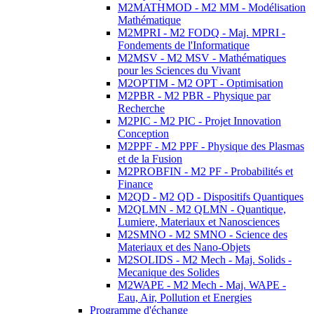
M2MATHMOD - M2 MM - Modélisation
Mathématique
M2MPRI - M2 FODQ - Maj. MPRI -
Fondements de l'Informatique
M2MSV - M2 MSV - Mathématiques
pour les Sciences du Vivant
M2OPTIM - M2 OPT - Optimisation
M2PBR - M2 PBR - Physique par
Recherche
M2PIC - M2 PIC - Projet Innovation
Conception
M2PPF - M2 PPF - Physique des Plasmas
et de la Fusion
M2PROBFIN - M2 PF - Probabilités et
Finance
M2QD - M2 QD - Dispositifs Quantiques
M2QLMN - M2 QLMN - Quantique,
Lumiere, Materiaux et Nanosciences
M2SMNO - M2 SMNO - Science des
Materiaux et des Nano-Objets
M2SOLIDS - M2 Mech - Maj. Solids -
Mecanique des Solides
M2WAPE - M2 Mech - Maj. WAPE -
Eau, Air, Pollution et Energies
Programme d'échange