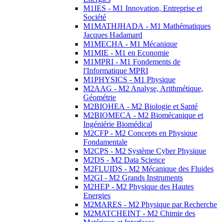
M1IES - M1 Innovation, Entreprise et
Société
M1MATHJHADA - M1 Mathématiques
Jacques Hadamard
M1MECHA - M1 Mécanique
M1MIE - M1 en Economie
M1MPRI - M1 Fondements de
l'Informatique MPRI
M1PHYSICS - M1 Physique
M2AAG - M2 Analyse, Arithmétique,
Géométrie
M2BIOHEA - M2 Biologie et Santé
M2BIOMECA - M2 Biomécanique et
Ingéniérie Biomédical
M2CFP - M2 Concepts en Physique
Fondamentale
M2CPS - M2 Système Cyber Physique
M2DS - M2 Data Science
M2FLUIDS - M2 Mécanique des Fluides
M2GI - M2 Grands Instruments
M2HEP - M2 Physique des Hautes
Energies
M2MARES - M2 Physique par Recherche
M2MATCHEINT - M2 Chimie des