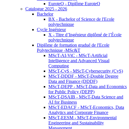
EuroteQ - Diplôme EuroteQ
Catalogue 2025 - 2026
Bachelor
BX - Bachelor of Science de l'Ecole
polytechnique
Cycle Ingénieur
X - Titre d’Ingénieur diplômé de l’École
polytechnique
Diplôme de formation gradué de l'Ecole
Polytechnique -MSc&T
MScT-AI-ViC - MScT-Artificial
Intelligence and Advanced Visual
Computing
MScT-CyS - MScT-Cybersecurity (CyS)
MScT-DDDF - MScT-Double Degree
Data and Finance (DDDF)
MScT-DEPP - MScT-Data and Economics
for Public Policy (DEPP)
MScT-DSAIB - MScT-Data Science and
AI for Business
MScT-EDACF - MScT-Economics, Data
Analytics and Corporate Finance
MScT-EESM - MScT-Environmental
Engineering and Sustainability
Management