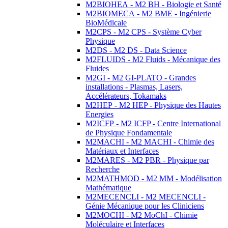
M2BIOHEA - M2 BH - Biologie et Santé
M2BIOMECA - M2 BME - Ingénierie
BioMédicale
M2CPS - M2 CPS - Système Cyber
Physique
M2DS - M2 DS - Data Science
M2FLUIDS - M2 Fluids - Mécanique des
Fluides
M2GI - M2 GI-PLATO - Grandes
installations - Plasmas, Lasers,
Accélérateurs, Tokamaks
M2HEP - M2 HEP - Physique des Hautes
Energies
M2ICFP - M2 ICFP - Centre International
de Physique Fondamentale
M2MACHI - M2 MACHI - Chimie des
Matériaux et Interfaces
M2MARES - M2 PBR - Physique par
Recherche
M2MATHMOD - M2 MM - Modélisation
Mathématique
M2MECENCLI - M2 MECENCLI -
Génie Mécanique pour les Cliniciens
M2MOCHI - M2 MoChI - Chimie
Moléculaire et Interfaces