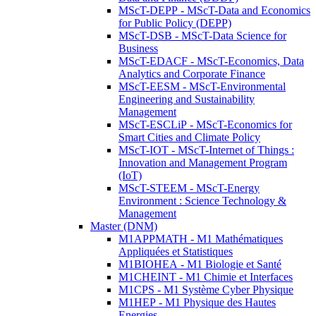
MScT-DEPP - MScT-Data and Economics
for Public Policy (DEPP)
MScT-DSB - MScT-Data Science for
Business
MScT-EDACF - MScT-Economics, Data
Analytics and Corporate Finance
MScT-EESM - MScT-Environmental
Engineering and Sustainability
Management
MScT-ESCLiP - MScT-Economics for
Smart Cities and Climate Policy
MScT-IOT - MScT-Internet of Things :
Innovation and Management Program
(IoT)
MScT-STEEM - MScT-Energy
Environment : Science Technology &
Management
Master (DNM)
M1APPMATH - M1 Mathématiques
Appliquées et Statistiques
M1BIOHEA - M1 Biologie et Santé
M1CHEINT - M1 Chimie et Interfaces
M1CPS - M1 Système Cyber Physique
M1HEP - M1 Physique des Hautes
Energies