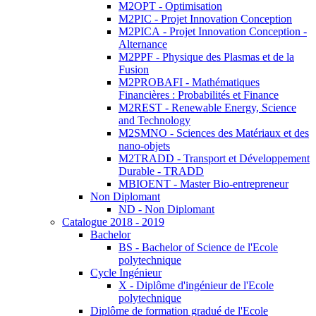
M2OPT - Optimisation
M2PIC - Projet Innovation Conception
M2PICA - Projet Innovation Conception -
Alternance
M2PPF - Physique des Plasmas et de la
Fusion
M2PROBAFI - Mathématiques
Financières : Probabilités et Finance
M2REST - Renewable Energy, Science
and Technology
M2SMNO - Sciences des Matériaux et des
nano-objets
M2TRADD - Transport et Développement
Durable - TRADD
MBIOENT - Master Bio-entrepreneur
Non Diplomant
ND - Non Diplomant
Catalogue 2018 - 2019
Bachelor
BS - Bachelor of Science de l'Ecole
polytechnique
Cycle Ingénieur
X - Diplôme d'ingénieur de l'Ecole
polytechnique
Diplôme de formation gradué de l'Ecole