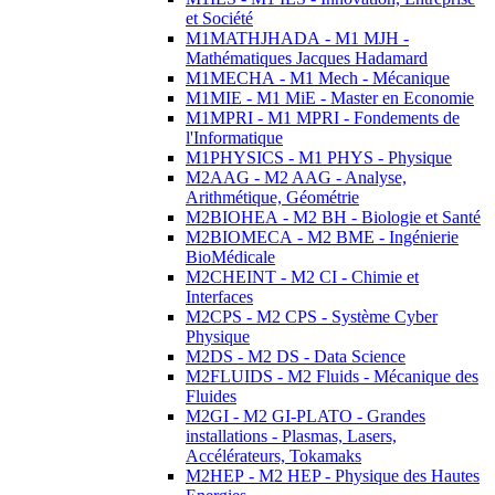
et Société
M1MATHJHADA - M1 MJH -
Mathématiques Jacques Hadamard
M1MECHA - M1 Mech - Mécanique
M1MIE - M1 MiE - Master en Economie
M1MPRI - M1 MPRI - Fondements de
l'Informatique
M1PHYSICS - M1 PHYS - Physique
M2AAG - M2 AAG - Analyse,
Arithmétique, Géométrie
M2BIOHEA - M2 BH - Biologie et Santé
M2BIOMECA - M2 BME - Ingénierie
BioMédicale
M2CHEINT - M2 CI - Chimie et
Interfaces
M2CPS - M2 CPS - Système Cyber
Physique
M2DS - M2 DS - Data Science
M2FLUIDS - M2 Fluids - Mécanique des
Fluides
M2GI - M2 GI-PLATO - Grandes
installations - Plasmas, Lasers,
Accélérateurs, Tokamaks
M2HEP - M2 HEP - Physique des Hautes