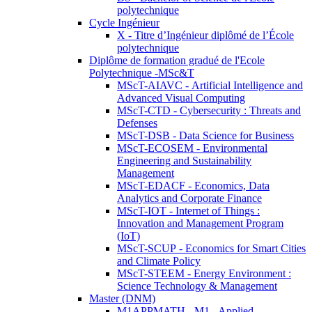
polytechnique
Cycle Ingénieur
X - Titre d’Ingénieur diplômé de l’École
polytechnique
Diplôme de formation gradué de l'Ecole
Polytechnique -MSc&T
MScT-AIAVC - Artificial Intelligence and
Advanced Visual Computing
MScT-CTD - Cybersecurity : Threats and
Defenses
MScT-DSB - Data Science for Business
MScT-ECOSEM - Environmental
Engineering and Sustainability
Management
MScT-EDACF - Economics, Data
Analytics and Corporate Finance
MScT-IOT - Internet of Things :
Innovation and Management Program
(IoT)
MScT-SCUP - Economics for Smart Cities
and Climate Policy
MScT-STEEM - Energy Environment :
Science Technology & Management
Master (DNM)
M1APPMATH - M1 - Applied