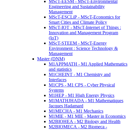
MScT-EESM - MScT-Environmental
Engineering and Sustainability
Management
MScT-ESCLiP - MScT-Economics for
Smart Cities and Climate Policy
MScT-IOT - MScT-Internet of Things :
Innovation and Management Program
(IoT)
MScT-STEEM - MScT-Energy
Environment : Science Technology &
Management
Master (DNM)
M1APPMATH - M1 Applied Mathematics
and statistics
M1CHEINT - M1 Chemistry and
Interfaces
M1CPS - M1 CPS - Cyber Physical
Systems
M1HEP - M1 High Energy Physics
M1MATHJHADA - M1 Mathematiques
Jacques Hadamard
M1MECHA - M1 Mechanics
M1MIE - M1 MIE - Master in Economics
M2BIOHEA - M2 Biology and Health
M2BIOMECA - M2 Biomeca -