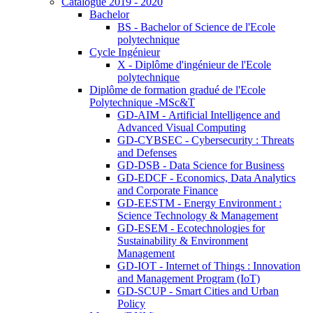
Catalogue 2019 - 2020
Bachelor
BS - Bachelor of Science de l'Ecole
polytechnique
Cycle Ingénieur
X - Diplôme d'ingénieur de l'Ecole
polytechnique
Diplôme de formation gradué de l'Ecole
Polytechnique -MSc&T
GD-AIM - Artificial Intelligence and
Advanced Visual Computing
GD-CYBSEC - Cybersecurity : Threats
and Defenses
GD-DSB - Data Science for Business
GD-EDCF - Economics, Data Analytics
and Corporate Finance
GD-EESTM - Energy Environment :
Science Technology & Management
GD-ESEM - Ecotechnologies for
Sustainability & Environment
Management
GD-IOT - Internet of Things : Innovation
and Management Program (IoT)
GD-SCUP - Smart Cities and Urban
Policy