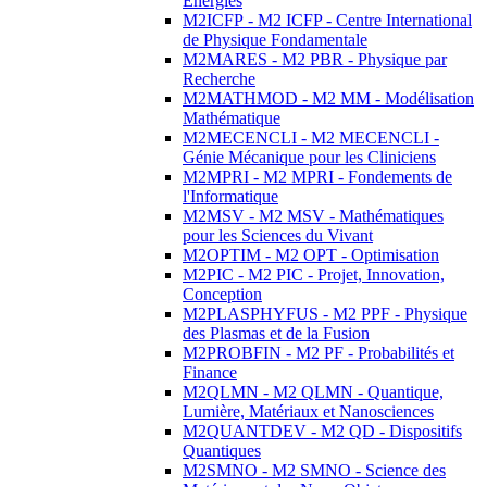
Energies
M2ICFP - M2 ICFP - Centre International
de Physique Fondamentale
M2MARES - M2 PBR - Physique par
Recherche
M2MATHMOD - M2 MM - Modélisation
Mathématique
M2MECENCLI - M2 MECENCLI -
Génie Mécanique pour les Cliniciens
M2MPRI - M2 MPRI - Fondements de
l'Informatique
M2MSV - M2 MSV - Mathématiques
pour les Sciences du Vivant
M2OPTIM - M2 OPT - Optimisation
M2PIC - M2 PIC - Projet, Innovation,
Conception
M2PLASPHYFUS - M2 PPF - Physique
des Plasmas et de la Fusion
M2PROBFIN - M2 PF - Probabilités et
Finance
M2QLMN - M2 QLMN - Quantique,
Lumière, Matériaux et Nanosciences
M2QUANTDEV - M2 QD - Dispositifs
Quantiques
M2SMNO - M2 SMNO - Science des