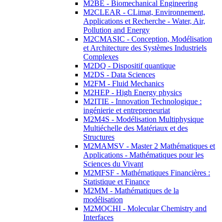
M2BE - Biomechanical Engineering
M2CLEAR - CLimat, Environnement,
Applications et Recherche - Water, Air,
Pollution and Energy
M2CMASIC - Conception, Modélisation
et Architecture des Systèmes Industriels
Complexes
M2DQ - Dispositif quantique
M2DS - Data Sciences
M2FM - Fluid Mechanics
M2HEP - High Energy physics
M2ITIE - Innovation Technologique :
ingénierie et entrepreneuriat
M2M4S - Modélisation Multiphysique
Multiéchelle des Matériaux et des
Structures
M2MAMSV - Master 2 Mathématiques et
Applications - Mathématiques pour les
Sciences du Vivant
M2MFSF - Mathématiques Financières :
Statistique et Finance
M2MM - Mathématiques de la
modélisation
M2MOCHI - Molecular Chemistry and
Interfaces