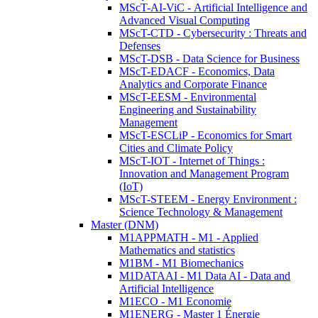
MScT-AI-ViC - Artificial Intelligence and
Advanced Visual Computing
MScT-CTD - Cybersecurity : Threats and
Defenses
MScT-DSB - Data Science for Business
MScT-EDACF - Economics, Data
Analytics and Corporate Finance
MScT-EESM - Environmental
Engineering and Sustainability
Management
MScT-ESCLiP - Economics for Smart
Cities and Climate Policy
MScT-IOT - Internet of Things :
Innovation and Management Program
(IoT)
MScT-STEEM - Energy Environment :
Science Technology & Management
Master (DNM)
M1APPMATH - M1 - Applied
Mathematics and statistics
M1BM - M1 Biomechanics
M1DATAAI - M1 Data AI - Data and
Artificial Intelligence
M1ECO - M1 Economie
M1ENERG - Master 1 Énergie