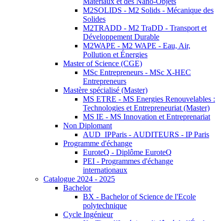
Matériaux et des Nano-Objets
M2SOLIDS - M2 Solids - Mécanique des
Solides
M2TRADD - M2 TraDD - Transport et
Développement Durable
M2WAPE - M2 WAPE - Eau, Air,
Pollution et Énergies
Master of Science (CGE)
MSc Entrepreneurs - MSc X-HEC
Entrepreneurs
Mastère spécialisé (Master)
MS ETRE - MS Energies Renouvelables :
Technologies et Entrepreneuriat (Master)
MS IE - MS Innovation et Entreprenariat
Non Diplomant
AUD_IPParis - AUDITEURS - IP Paris
Programme d'échange
EuroteQ - Diplôme EuroteQ
PEI - Programmes d'échange
internationaux
Catalogue 2024 - 2025
Bachelor
BX - Bachelor of Science de l'Ecole
polytechnique
Cycle Ingénieur