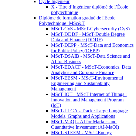
Cycle Ingénieur
X - Titre d’Ingénieur diplômé de l’École
polytechnique
Diplôme de formation gradué de l'Ecole
Polytechnique -MSc&T
MScT-CyS - MScT-Cybersecurity (CyS)
MScT-DDDF - MScT-Double Degree
Data and Finance (DDDF)
MScT-DEPP - MScT-Data and Economics
for Public Policy (DEPP)
MScT-DSAIB - MScT-Data Science and
AI for Business
MScT-EDACF - MScT-Economics, Data
Analytics and Corporate Finance
MScT-EESM - MScT-Environmental
Engineering and Sustainability
Management
MScT-IOT - MScT-Internet of Things :
Innovation and Management Program
(IoT)
MScT-LLGA - Track : Large Language
Models, Graphs and Applications
MScT-MaQI - AI for Markets and
Quantitative Investment (AI-MaQI)
MScT-STEEM - MScT-Energy