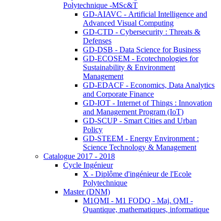
Polytechnique -MSc&T
GD-AIAVC - Artificial Intelligence and
Advanced Visual Computing
GD-CTD - Cybersecurity : Threats &
Defenses
GD-DSB - Data Science for Business
GD-ECOSEM - Ecotechnologies for
Sustainability & Environment
Management
GD-EDACF - Economics, Data Analytics
and Corporate Finance
GD-IOT - Internet of Things : Innovation
and Management Program (IoT)
GD-SCUP - Smart Cities and Urban
Policy
GD-STEEM - Energy Environment :
Science Technology & Management
Catalogue 2017 - 2018
Cycle Ingénieur
X - Diplôme d'ingénieur de l'Ecole
Polytechnique
Master (DNM)
M1QMI - M1 FODQ - Maj. QMI -
Quantique, mathematiques, informatique