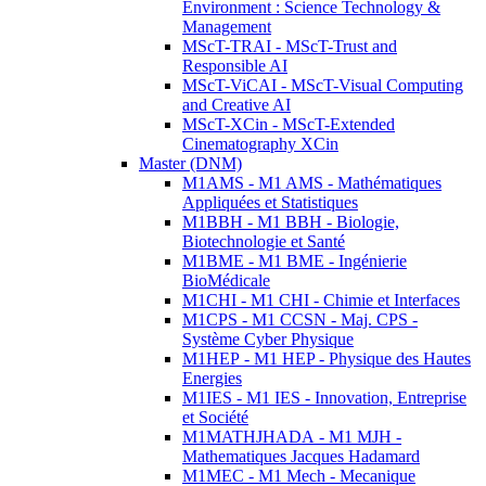
Environment : Science Technology &
Management
MScT-TRAI - MScT-Trust and
Responsible AI
MScT-ViCAI - MScT-Visual Computing
and Creative AI
MScT-XCin - MScT-Extended
Cinematography XCin
Master (DNM)
M1AMS - M1 AMS - Mathématiques
Appliquées et Statistiques
M1BBH - M1 BBH - Biologie,
Biotechnologie et Santé
M1BME - M1 BME - Ingénierie
BioMédicale
M1CHI - M1 CHI - Chimie et Interfaces
M1CPS - M1 CCSN - Maj. CPS -
Système Cyber Physique
M1HEP - M1 HEP - Physique des Hautes
Energies
M1IES - M1 IES - Innovation, Entreprise
et Société
M1MATHJHADA - M1 MJH -
Mathematiques Jacques Hadamard
M1MEC - M1 Mech - Mecanique