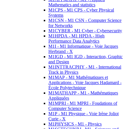
Mathematics and statistics
M1CPS - M1 CPS - Cyber Physical
Systems
M1CSN - M1 CSN - Computer Science
for Networks
M1CYBER - M1 Cyber - Cybersecurity
M1HPDA - M1 HPDA - High
Performance Data Analytics
M1I - M1 Informatique - Voie Jacques
Herbrand - X
M1IGD - M1 IGD - Interaction, Graphic
and Design
M1INTTRACPHY - M1 - International
Track in Physics
M1MAP - M1 Mathématiques et
Applications - Voie Jacques Hadamard -
École Polytechnique
M1MATHAPP - M1 - Mathématiques
Appliquées
M1MPRI - M1 MPRI - Foudations of
Computer Science
M1P - M1 Physique - Voie Irène Joliot
Curie - X
M1PHYSICS - M1 - Physics