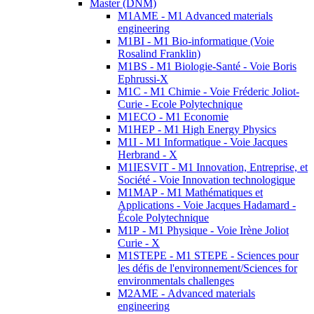
Master (DNM)
M1AME - M1 Advanced materials
engineering
M1BI - M1 Bio-informatique (Voie
Rosalind Franklin)
M1BS - M1 Biologie-Santé - Voie Boris
Ephrussi-X
M1C - M1 Chimie - Voie Fréderic Joliot-
Curie - Ecole Polytechnique
M1ECO - M1 Economie
M1HEP - M1 High Energy Physics
M1I - M1 Informatique - Voie Jacques
Herbrand - X
M1IESVIT - M1 Innovation, Entreprise, et
Société - Voie Innovation technologique
M1MAP - M1 Mathématiques et
Applications - Voie Jacques Hadamard -
École Polytechnique
M1P - M1 Physique - Voie Irène Joliot
Curie - X
M1STEPE - M1 STEPE - Sciences pour
les défis de l'environnement/Sciences for
environmentals challenges
M2AME - Advanced materials
engineering