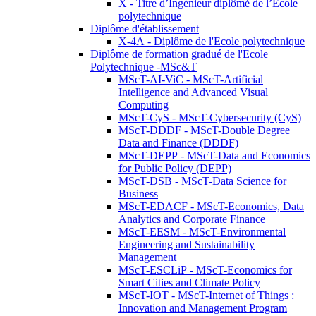
X - Titre d’Ingénieur diplômé de l’École
polytechnique
Diplôme d'établissement
X-4A - Diplôme de l'Ecole polytechnique
Diplôme de formation gradué de l'Ecole
Polytechnique -MSc&T
MScT-AI-ViC - MScT-Artificial
Intelligence and Advanced Visual
Computing
MScT-CyS - MScT-Cybersecurity (CyS)
MScT-DDDF - MScT-Double Degree
Data and Finance (DDDF)
MScT-DEPP - MScT-Data and Economics
for Public Policy (DEPP)
MScT-DSB - MScT-Data Science for
Business
MScT-EDACF - MScT-Economics, Data
Analytics and Corporate Finance
MScT-EESM - MScT-Environmental
Engineering and Sustainability
Management
MScT-ESCLiP - MScT-Economics for
Smart Cities and Climate Policy
MScT-IOT - MScT-Internet of Things :
Innovation and Management Program