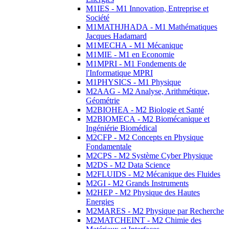
M1IES - M1 Innovation, Entreprise et
Société
M1MATHJHADA - M1 Mathématiques
Jacques Hadamard
M1MECHA - M1 Mécanique
M1MIE - M1 en Economie
M1MPRI - M1 Fondements de
l'Informatique MPRI
M1PHYSICS - M1 Physique
M2AAG - M2 Analyse, Arithmétique,
Géométrie
M2BIOHEA - M2 Biologie et Santé
M2BIOMECA - M2 Biomécanique et
Ingéniérie Biomédical
M2CFP - M2 Concepts en Physique
Fondamentale
M2CPS - M2 Système Cyber Physique
M2DS - M2 Data Science
M2FLUIDS - M2 Mécanique des Fluides
M2GI - M2 Grands Instruments
M2HEP - M2 Physique des Hautes
Energies
M2MARES - M2 Physique par Recherche
M2MATCHEINT - M2 Chimie des