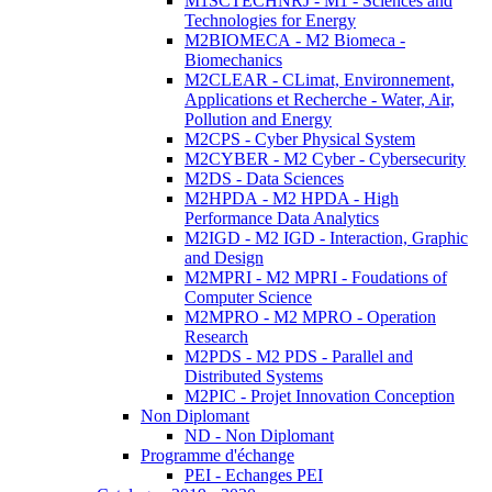
M1SCTECHNRJ - M1 - Sciences and
Technologies for Energy
M2BIOMECA - M2 Biomeca -
Biomechanics
M2CLEAR - CLimat, Environnement,
Applications et Recherche - Water, Air,
Pollution and Energy
M2CPS - Cyber Physical System
M2CYBER - M2 Cyber - Cybersecurity
M2DS - Data Sciences
M2HPDA - M2 HPDA - High
Performance Data Analytics
M2IGD - M2 IGD - Interaction, Graphic
and Design
M2MPRI - M2 MPRI - Foudations of
Computer Science
M2MPRO - M2 MPRO - Operation
Research
M2PDS - M2 PDS - Parallel and
Distributed Systems
M2PIC - Projet Innovation Conception
Non Diplomant
ND - Non Diplomant
Programme d'échange
PEI - Echanges PEI