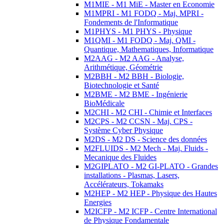
M1MIE - M1 MiE - Master en Economie
M1MPRI - M1 FODQ - Maj. MPRI -
Fondements de l'Informatique
M1PHYS - M1 PHYS - Physique
M1QMI - M1 FODQ - Maj. QMI -
Quantique, Mathematiques, Informatique
M2AAG - M2 AAG - Analyse,
Arithmétique, Géométrie
M2BBH - M2 BBH - Biologie,
Biotechnologie et Santé
M2BME - M2 BME - Ingénierie
BioMédicale
M2CHI - M2 CHI - Chimie et Interfaces
M2CPS - M2 CCSN - Maj. CPS -
Système Cyber Physique
M2DS - M2 DS - Science des données
M2FLUIDS - M2 Mech - Maj. Fluids -
Mecanique des Fluides
M2GIPLATO - M2 GI-PLATO - Grandes
installations - Plasmas, Lasers,
Accélérateurs, Tokamaks
M2HEP - M2 HEP - Physique des Hautes
Energies
M2ICFP - M2 ICFP - Centre International
de Physique Fondamentale