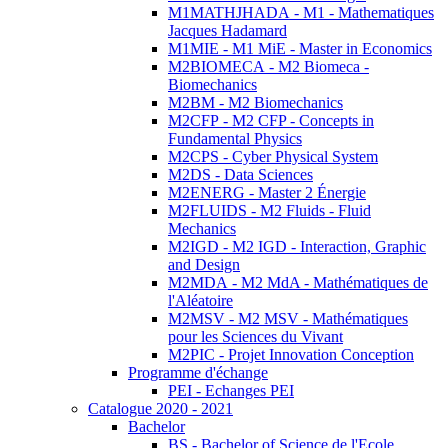
M1MATHJHADA - M1 - Mathematiques
Jacques Hadamard
M1MIE - M1 MiE - Master in Economics
M2BIOMECA - M2 Biomeca -
Biomechanics
M2BM - M2 Biomechanics
M2CFP - M2 CFP - Concepts in
Fundamental Physics
M2CPS - Cyber Physical System
M2DS - Data Sciences
M2ENERG - Master 2 Énergie
M2FLUIDS - M2 Fluids - Fluid
Mechanics
M2IGD - M2 IGD - Interaction, Graphic
and Design
M2MDA - M2 MdA - Mathématiques de
l'Aléatoire
M2MSV - M2 MSV - Mathématiques
pour les Sciences du Vivant
M2PIC - Projet Innovation Conception
Programme d'échange
PEI - Echanges PEI
Catalogue 2020 - 2021
Bachelor
BS - Bachelor of Science de l'Ecole