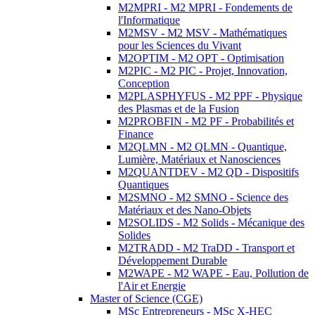
M2MPRI - M2 MPRI - Fondements de
l'Informatique
M2MSV - M2 MSV - Mathématiques
pour les Sciences du Vivant
M2OPTIM - M2 OPT - Optimisation
M2PIC - M2 PIC - Projet, Innovation,
Conception
M2PLASPHYFUS - M2 PPF - Physique
des Plasmas et de la Fusion
M2PROBFIN - M2 PF - Probabilités et
Finance
M2QLMN - M2 QLMN - Quantique,
Lumière, Matériaux et Nanosciences
M2QUANTDEV - M2 QD - Dispositifs
Quantiques
M2SMNO - M2 SMNO - Science des
Matériaux et des Nano-Objets
M2SOLIDS - M2 Solids - Mécanique des
Solides
M2TRADD - M2 TraDD - Transport et
Développement Durable
M2WAPE - M2 WAPE - Eau, Pollution de
l'Air et Energie
Master of Science (CGE)
MSc Entrepreneurs - MSc X-HEC