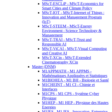
MScT-ESCLiP - MScT-Economics for
Smart Cities and Climate Policy
MScT-IOT - MScT-Internet of Things :
Innovation and Management Program
(IoT)
MScT-STEEM - MScT-Energy
Environment : Science Technology &
Management
MScT-TRAI - MScT-Trust and
Responsible AI
MScT-ViCAI - MScT-Visual Computing
and Creative AI
MScT-XCin - MScT-Extended
Cinematography XCin
Master (DNM)
M1APPMATH - M1 APPMS -
Mathématiques Appliquées et Statistiques
M1BIOHEA - M1 BH - Biologie et Santé
M1CHEINT - M1 CI - Chimie et
Interfaces
M1CPS - M1 CPS - Système Cyber
Physique
M1HEP - M1 HEP - Physique des Hautes
Energies
M1IES - M1 IES - Innovation, Entreprise