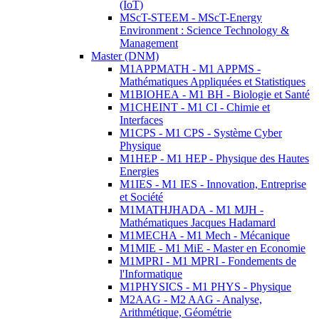
(IoT)
MScT-STEEM - MScT-Energy
Environment : Science Technology &
Management
Master (DNM)
M1APPMATH - M1 APPMS -
Mathématiques Appliquées et Statistiques
M1BIOHEA - M1 BH - Biologie et Santé
M1CHEINT - M1 CI - Chimie et
Interfaces
M1CPS - M1 CPS - Système Cyber
Physique
M1HEP - M1 HEP - Physique des Hautes
Energies
M1IES - M1 IES - Innovation, Entreprise
et Société
M1MATHJHADA - M1 MJH -
Mathématiques Jacques Hadamard
M1MECHA - M1 Mech - Mécanique
M1MIE - M1 MiE - Master en Economie
M1MPRI - M1 MPRI - Fondements de
l'Informatique
M1PHYSICS - M1 PHYS - Physique
M2AAG - M2 AAG - Analyse,
Arithmétique, Géométrie