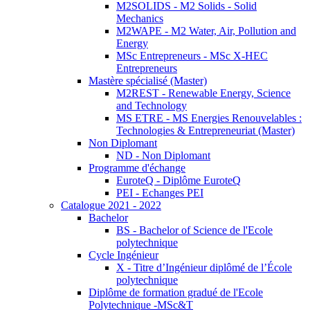
M2SOLIDS - M2 Solids - Solid
Mechanics
M2WAPE - M2 Water, Air, Pollution and
Energy
MSc Entrepreneurs - MSc X-HEC
Entrepreneurs
Mastère spécialisé (Master)
M2REST - Renewable Energy, Science
and Technology
MS ETRE - MS Energies Renouvelables :
Technologies & Entrepreneuriat (Master)
Non Diplomant
ND - Non Diplomant
Programme d'échange
EuroteQ - Diplôme EuroteQ
PEI - Echanges PEI
Catalogue 2021 - 2022
Bachelor
BS - Bachelor of Science de l'Ecole
polytechnique
Cycle Ingénieur
X - Titre d’Ingénieur diplômé de l’École
polytechnique
Diplôme de formation gradué de l'Ecole
Polytechnique -MSc&T