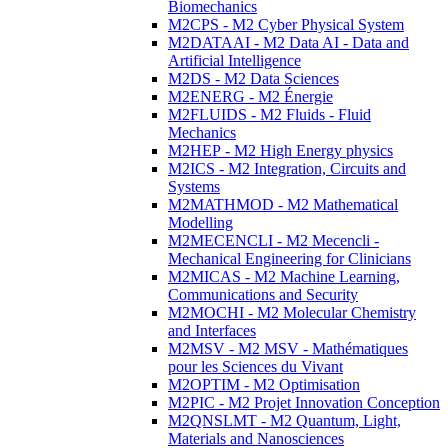
Biomechanics
M2CPS - M2 Cyber Physical System
M2DATAAI - M2 Data AI - Data and
Artificial Intelligence
M2DS - M2 Data Sciences
M2ENERG - M2 Énergie
M2FLUIDS - M2 Fluids - Fluid
Mechanics
M2HEP - M2 High Energy physics
M2ICS - M2 Integration, Circuits and
Systems
M2MATHMOD - M2 Mathematical
Modelling
M2MECENCLI - M2 Mecencli -
Mechanical Engineering for Clinicians
M2MICAS - M2 Machine Learning,
Communications and Security
M2MOCHI - M2 Molecular Chemistry
and Interfaces
M2MSV - M2 MSV - Mathématiques
pour les Sciences du Vivant
M2OPTIM - M2 Optimisation
M2PIC - M2 Projet Innovation Conception
M2QNSLMT - M2 Quantum, Light,
Materials and Nanosciences