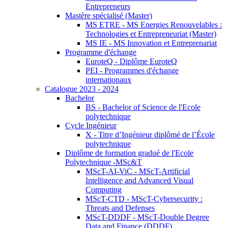
Entrepreneurs
Mastère spécialisé (Master)
MS ETRE - MS Energies Renouvelables :
Technologies et Entrepreneuriat (Master)
MS IE - MS Innovation et Entreprenariat
Programme d'échange
EuroteQ - Diplôme EuroteQ
PEI - Programmes d'échange
internationaux
Catalogue 2023 - 2024
Bachelor
BS - Bachelor of Science de l'Ecole
polytechnique
Cycle Ingénieur
X - Titre d’Ingénieur diplômé de l’École
polytechnique
Diplôme de formation gradué de l'Ecole
Polytechnique -MSc&T
MScT-AI-ViC - MScT-Artificial
Intelligence and Advanced Visual
Computing
MScT-CTD - MScT-Cybersecurity :
Threats and Defenses
MScT-DDDF - MScT-Double Degree
Data and Finance (DDDF)