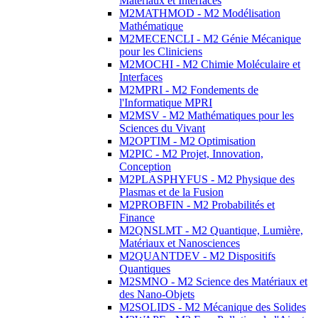
Matériaux et Interfaces
M2MATHMOD - M2 Modélisation
Mathématique
M2MECENCLI - M2 Génie Mécanique
pour les Cliniciens
M2MOCHI - M2 Chimie Moléculaire et
Interfaces
M2MPRI - M2 Fondements de
l'Informatique MPRI
M2MSV - M2 Mathématiques pour les
Sciences du Vivant
M2OPTIM - M2 Optimisation
M2PIC - M2 Projet, Innovation,
Conception
M2PLASPHYFUS - M2 Physique des
Plasmas et de la Fusion
M2PROBFIN - M2 Probabilités et
Finance
M2QNSLMT - M2 Quantique, Lumière,
Matériaux et Nanosciences
M2QUANTDEV - M2 Dispositifs
Quantiques
M2SMNO - M2 Science des Matériaux et
des Nano-Objets
M2SOLIDS - M2 Mécanique des Solides