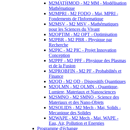
M2MATHMOD - M2 MM - Modélisation
Mathématique
M2MPRI - M2 FODQ - Maj. MPRI -
Fondements de l'Informatique
M2MSV - M2 MSV - Mathématiques
pour les Sciences du Vivant
M2OPTIM - M2 OPT - Optimisation
M2PBR - M2 PBR - Physique par
Recherche
M2PIC - M2 PIC - Projet Innovation
Conception
M2PPF - M2 PPF - Physique des Plasmas
et de la Fusion
M2PROBFIN - M2 PF - Probabilités et
Finance
M2QD - M2 QD - Dispositifs Quantiques
M2QLMN - M2 QLMN - Quantique,
Lumiere, Materiaux et Nanosciences
M2SMNO - M2 SMNO - Science des
Materiaux et des Nano-Objets
M2SOLIDS - M2 Mech - Maj. Solids -
Mecanique des Solides
M2WAPE - M2 Mech - Maj. WAPE -
Eau, Air, Pollution et Energies
Programme d'échange