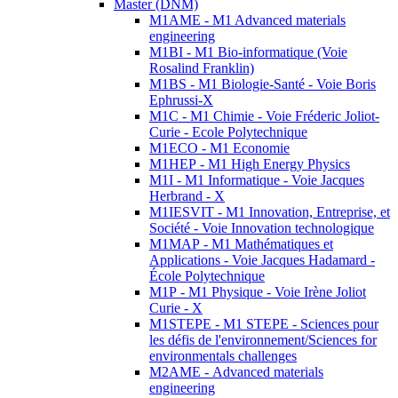
Master (DNM)
M1AME - M1 Advanced materials
engineering
M1BI - M1 Bio-informatique (Voie
Rosalind Franklin)
M1BS - M1 Biologie-Santé - Voie Boris
Ephrussi-X
M1C - M1 Chimie - Voie Fréderic Joliot-
Curie - Ecole Polytechnique
M1ECO - M1 Economie
M1HEP - M1 High Energy Physics
M1I - M1 Informatique - Voie Jacques
Herbrand - X
M1IESVIT - M1 Innovation, Entreprise, et
Société - Voie Innovation technologique
M1MAP - M1 Mathématiques et
Applications - Voie Jacques Hadamard -
École Polytechnique
M1P - M1 Physique - Voie Irène Joliot
Curie - X
M1STEPE - M1 STEPE - Sciences pour
les défis de l'environnement/Sciences for
environmentals challenges
M2AME - Advanced materials
engineering