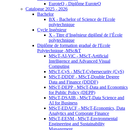
EuroteQ - Diplôme EuroteQ
Catalogue 2025 - 2026
Bachelor
BX - Bachelor of Science de l'Ecole
polytechnique
Cycle Ingénieur
X - Titre d’Ingénieur diplômé de l’École
polytechnique
Diplôme de formation gradué de l'Ecole
Polytechnique -MSc&T
MScT-AI-ViC - MScT-Artificial
Intelligence and Advanced Visual
Computing
MScT-CyS - MScT-Cybersecurity (CyS)
MScT-DDDF - MScT-Double Degree
Data and Finance (DDDF)
MScT-DEPP - MScT-Data and Economics
for Public Policy (DEPP)
MScT-DSAIB - MScT-Data Science and
AI for Business
MScT-EDACF - MScT-Economics, Data
Analytics and Corporate Finance
MScT-EESM - MScT-Environmental
Engineering and Sustainability
Management