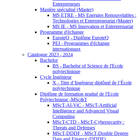
Entrepreneurs
Mastère spécialisé (Master)
MS ETRE - MS Energies Renouvelables :
Technologies et Entrepreneuriat (Master)
MS IE - MS Innovation et Entreprenariat
Programme d'échange
EuroteQ - Diplôme EuroteQ
PEI - Programmes d'échange
internationaux
Catalogue 2023 - 2024
Bachelor
BS - Bachelor of Science de l'Ecole
polytechnique
Cycle Ingénieur
X - Titre d’Ingénieur diplômé de l’École
polytechnique
Diplôme de formation gradué de l'Ecole
Polytechnique -MSc&T
MScT-AI-ViC - MScT-Artificial
Intelligence and Advanced Visual
Computing
MScT-CTD - MScT-Cybersecurity :
Threats and Defenses
MScT-DDDF - MScT-Double Degree
Data and Finance (DDDF)