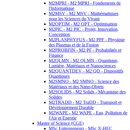
M2MPRI - M2 MPRI - Fondements de
l'Informatique
M2MSV - M2 MSV - Mathématiques
pour les Sciences du Vivant
M2OPTIM - M2 OPT - Optimisation
M2PIC - M2 PIC - Projet, Innovation,
Conception
M2PLASPHYFUS - M2 PPF - Physique
des Plasmas et de la Fusion
M2PROBFIN - M2 PF - Probabilités et
Finance
M2QLMN - M2 QLMN - Quantique,
Lumière, Matériaux et Nanosciences
M2QUANTDEV - M2 QD - Dispositifs
Quantiques
M2SMNO - M2 SMNO - Science des
Matériaux et des Nano-Objets
M2SOLIDS - M2 Solids - Mécanique des
Solides
M2TRADD - M2 TraDD - Transport et
Développement Durable
M2WAPE - M2 WAPE - Eau, Pollution de
l'Air et Energie
Master of Science (CGE)
MSc Entrepreneurs - MSc X-HEC