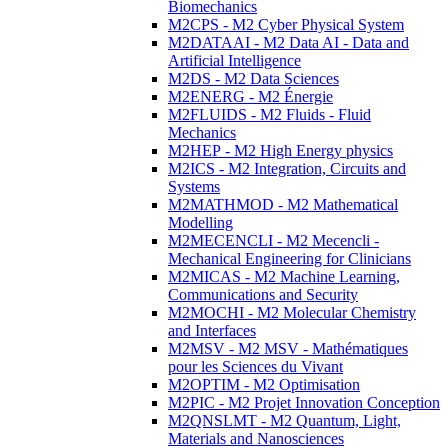
Biomechanics
M2CPS - M2 Cyber Physical System
M2DATAAI - M2 Data AI - Data and
Artificial Intelligence
M2DS - M2 Data Sciences
M2ENERG - M2 Énergie
M2FLUIDS - M2 Fluids - Fluid
Mechanics
M2HEP - M2 High Energy physics
M2ICS - M2 Integration, Circuits and
Systems
M2MATHMOD - M2 Mathematical
Modelling
M2MECENCLI - M2 Mecencli -
Mechanical Engineering for Clinicians
M2MICAS - M2 Machine Learning,
Communications and Security
M2MOCHI - M2 Molecular Chemistry
and Interfaces
M2MSV - M2 MSV - Mathématiques
pour les Sciences du Vivant
M2OPTIM - M2 Optimisation
M2PIC - M2 Projet Innovation Conception
M2QNSLMT - M2 Quantum, Light,
Materials and Nanosciences