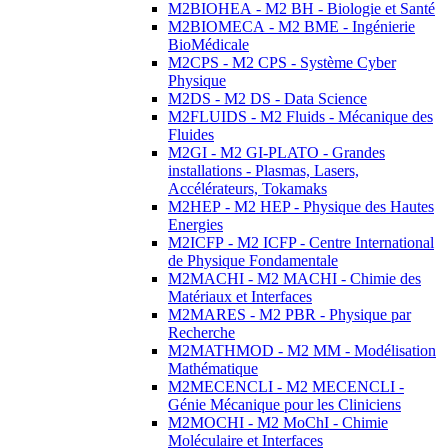
M2BIOHEA - M2 BH - Biologie et Santé
M2BIOMECA - M2 BME - Ingénierie
BioMédicale
M2CPS - M2 CPS - Système Cyber
Physique
M2DS - M2 DS - Data Science
M2FLUIDS - M2 Fluids - Mécanique des
Fluides
M2GI - M2 GI-PLATO - Grandes
installations - Plasmas, Lasers,
Accélérateurs, Tokamaks
M2HEP - M2 HEP - Physique des Hautes
Energies
M2ICFP - M2 ICFP - Centre International
de Physique Fondamentale
M2MACHI - M2 MACHI - Chimie des
Matériaux et Interfaces
M2MARES - M2 PBR - Physique par
Recherche
M2MATHMOD - M2 MM - Modélisation
Mathématique
M2MECENCLI - M2 MECENCLI -
Génie Mécanique pour les Cliniciens
M2MOCHI - M2 MoChI - Chimie
Moléculaire et Interfaces