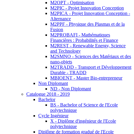
M2OPT - Optimisation
M2PIC - Projet Innovation Conception
M2PICA - Projet Innovation Conception -
Alternance
M2PPF - Physique des Plasmas et de la
Fusion
M2PROBAFI - Mathématiques
Financières : Probabilités et Finance
M2REST - Renewable Energy, Science
and Technology
M2SMNO - Sciences des Matériaux et des
nano-objets
M2TRADD - Transport et Développement
Durable - TRADD
MBIOENT - Master Bio-entrepreneur
Non Diplomant
ND - Non Diplomant
Catalogue 2018 - 2019
Bachelor
BS - Bachelor of Science de l'Ecole
polytechnique
Cycle Ingénieur
X - Diplôme d'ingénieur de l'Ecole
polytechnique
Diplôme de formation gradué de l'Ecole