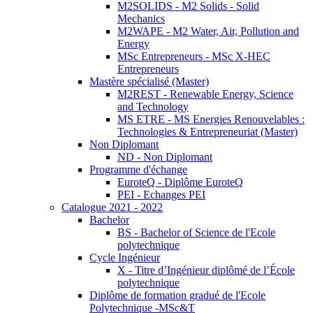
M2SOLIDS - M2 Solids - Solid
Mechanics
M2WAPE - M2 Water, Air, Pollution and
Energy
MSc Entrepreneurs - MSc X-HEC
Entrepreneurs
Mastère spécialisé (Master)
M2REST - Renewable Energy, Science
and Technology
MS ETRE - MS Energies Renouvelables :
Technologies & Entrepreneuriat (Master)
Non Diplomant
ND - Non Diplomant
Programme d'échange
EuroteQ - Diplôme EuroteQ
PEI - Echanges PEI
Catalogue 2021 - 2022
Bachelor
BS - Bachelor of Science de l'Ecole
polytechnique
Cycle Ingénieur
X - Titre d’Ingénieur diplômé de l’École
polytechnique
Diplôme de formation gradué de l'Ecole
Polytechnique -MSc&T