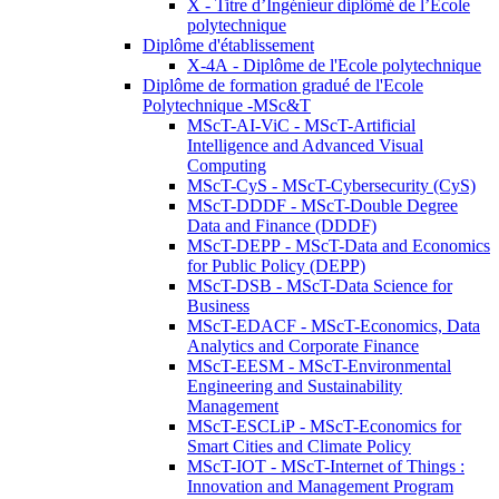
X - Titre d’Ingénieur diplômé de l’École
polytechnique
Diplôme d'établissement
X-4A - Diplôme de l'Ecole polytechnique
Diplôme de formation gradué de l'Ecole
Polytechnique -MSc&T
MScT-AI-ViC - MScT-Artificial
Intelligence and Advanced Visual
Computing
MScT-CyS - MScT-Cybersecurity (CyS)
MScT-DDDF - MScT-Double Degree
Data and Finance (DDDF)
MScT-DEPP - MScT-Data and Economics
for Public Policy (DEPP)
MScT-DSB - MScT-Data Science for
Business
MScT-EDACF - MScT-Economics, Data
Analytics and Corporate Finance
MScT-EESM - MScT-Environmental
Engineering and Sustainability
Management
MScT-ESCLiP - MScT-Economics for
Smart Cities and Climate Policy
MScT-IOT - MScT-Internet of Things :
Innovation and Management Program