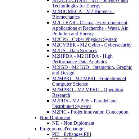
M1SCTECHNRJ - M1 - Sciences and
Technologies for Energy
M2BIOMECA - M2 Biomeca -
Biomechanics
M2CLEAR - CLimat, Environnement,
Applications et Recherche - Water, Air,
Pollution and Energy
M2CPS - Cyber Physical System
M2CYBER - M2 Cyber - Cybersecurity
M2DS - Data Sciences
M2HPDA - M2 HPDA - High
Performance Data Analytics
M2IGD - M2 IGD - Interaction, Graphic
and Design
M2MPRI - M2 MPRI - Foudations of
Computer Science
M2MPRO - M2 MPRO - Operation
Research
M2PDS - M2 PDS - Parallel and
Distributed Systems
M2PIC - Projet Innovation Conception
Non Diplomant
ND - Non Diplomant
Programme d'échange
PEI - Echanges PEI