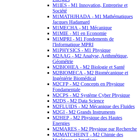
M1IES - M1 Innovation, Entreprise et
Société
M1MATHJHADA - M1 Mathématiques
Jacques Hadamard
M1MECHA - M1 Mécanique
M1MIE - M1 en Economie
M1MPRI - M1 Fondements de
l'Informatique MPRI
M1PHYSICS - M1 Physique
M2AAG - M2 Analyse, Arithmétique,
Géométrie
M2BIOHEA - M2 Biologie et Santé
M2BIOMECA - M2 Biomécanique et
Ingéniérie Biomédical
M2CFP - M2 Concepts en Physique
Fondamentale
M2CPS - M2 Système Cyber Physique
M2DS - M2 Data Science
M2FLUIDS - M2 Mécanique des Fluides
M2GI - M2 Grands Instruments
M2HEP - M2 Physique des Hautes
Energies
M2MARES - M2 Physique par Recherche
M2MATCHEINT - M2 Chimie des