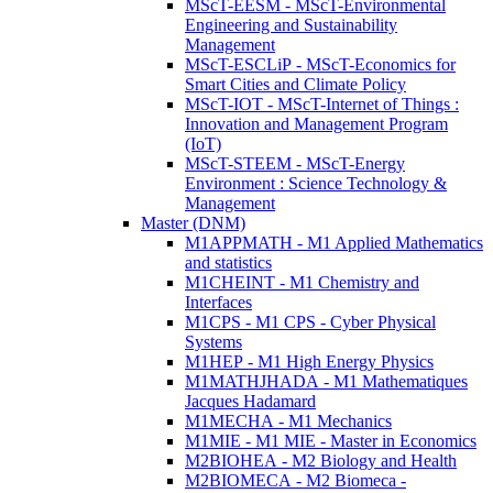
MScT-EESM - MScT-Environmental
Engineering and Sustainability
Management
MScT-ESCLiP - MScT-Economics for
Smart Cities and Climate Policy
MScT-IOT - MScT-Internet of Things :
Innovation and Management Program
(IoT)
MScT-STEEM - MScT-Energy
Environment : Science Technology &
Management
Master (DNM)
M1APPMATH - M1 Applied Mathematics
and statistics
M1CHEINT - M1 Chemistry and
Interfaces
M1CPS - M1 CPS - Cyber Physical
Systems
M1HEP - M1 High Energy Physics
M1MATHJHADA - M1 Mathematiques
Jacques Hadamard
M1MECHA - M1 Mechanics
M1MIE - M1 MIE - Master in Economics
M2BIOHEA - M2 Biology and Health
M2BIOMECA - M2 Biomeca -