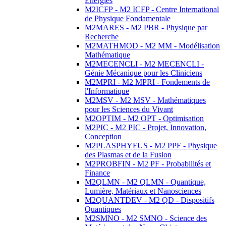
Energies
M2ICFP - M2 ICFP - Centre International
de Physique Fondamentale
M2MARES - M2 PBR - Physique par
Recherche
M2MATHMOD - M2 MM - Modélisation
Mathématique
M2MECENCLI - M2 MECENCLI -
Génie Mécanique pour les Cliniciens
M2MPRI - M2 MPRI - Fondements de
l'Informatique
M2MSV - M2 MSV - Mathématiques
pour les Sciences du Vivant
M2OPTIM - M2 OPT - Optimisation
M2PIC - M2 PIC - Projet, Innovation,
Conception
M2PLASPHYFUS - M2 PPF - Physique
des Plasmas et de la Fusion
M2PROBFIN - M2 PF - Probabilités et
Finance
M2QLMN - M2 QLMN - Quantique,
Lumière, Matériaux et Nanosciences
M2QUANTDEV - M2 QD - Dispositifs
Quantiques
M2SMNO - M2 SMNO - Science des