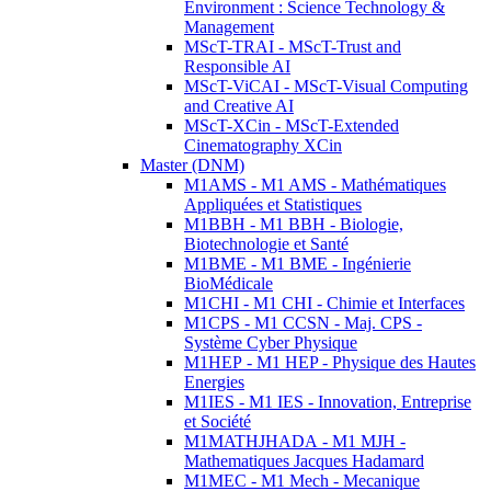
Environment : Science Technology &
Management
MScT-TRAI - MScT-Trust and
Responsible AI
MScT-ViCAI - MScT-Visual Computing
and Creative AI
MScT-XCin - MScT-Extended
Cinematography XCin
Master (DNM)
M1AMS - M1 AMS - Mathématiques
Appliquées et Statistiques
M1BBH - M1 BBH - Biologie,
Biotechnologie et Santé
M1BME - M1 BME - Ingénierie
BioMédicale
M1CHI - M1 CHI - Chimie et Interfaces
M1CPS - M1 CCSN - Maj. CPS -
Système Cyber Physique
M1HEP - M1 HEP - Physique des Hautes
Energies
M1IES - M1 IES - Innovation, Entreprise
et Société
M1MATHJHADA - M1 MJH -
Mathematiques Jacques Hadamard
M1MEC - M1 Mech - Mecanique