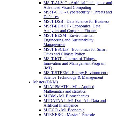
MScT-AI-ViC - Artificial Intelligence and
Advanced Visual Computing
MScT-CTD - Cybersecurity : Threats and
Defenses
MScT-DSB - Data Science for Business
MScT-EDACF - Economics, Data
Analytics and Corporate Finance
MScT-EESM - Environmental
Engineering and Sustainability
Management
MScT-ESCLiP - Economics for Smart
Cities and Climate Policy
MScT-IOT - Internet of Things :
Innovation and Management Program
(IoT)
MScT-STEEM - Energy Environment :
Science Technology & Management
Master (DNM)
M1APPMATH - M1 - Applied
Mathematics and statistics
M1BM - M1 Biomechanics
M1DATAAI - M1 Data AI - Data and
Artificial Intelligence
M1ECO - M1 Economie
M1ENERG - Master 1 Énergie