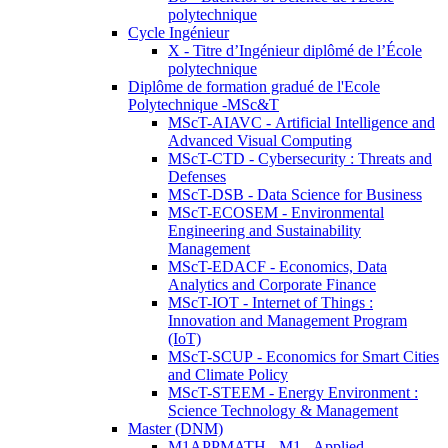
polytechnique
Cycle Ingénieur
X - Titre d’Ingénieur diplômé de l’École
polytechnique
Diplôme de formation gradué de l'Ecole
Polytechnique -MSc&T
MScT-AIAVC - Artificial Intelligence and
Advanced Visual Computing
MScT-CTD - Cybersecurity : Threats and
Defenses
MScT-DSB - Data Science for Business
MScT-ECOSEM - Environmental
Engineering and Sustainability
Management
MScT-EDACF - Economics, Data
Analytics and Corporate Finance
MScT-IOT - Internet of Things :
Innovation and Management Program
(IoT)
MScT-SCUP - Economics for Smart Cities
and Climate Policy
MScT-STEEM - Energy Environment :
Science Technology & Management
Master (DNM)
M1APPMATH - M1 - Applied