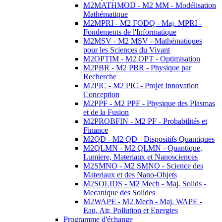
M2MATHMOD - M2 MM - Modélisation
Mathématique
M2MPRI - M2 FODQ - Maj. MPRI -
Fondements de l'Informatique
M2MSV - M2 MSV - Mathématiques
pour les Sciences du Vivant
M2OPTIM - M2 OPT - Optimisation
M2PBR - M2 PBR - Physique par
Recherche
M2PIC - M2 PIC - Projet Innovation
Conception
M2PPF - M2 PPF - Physique des Plasmas
et de la Fusion
M2PROBFIN - M2 PF - Probabilités et
Finance
M2QD - M2 QD - Dispositifs Quantiques
M2QLMN - M2 QLMN - Quantique,
Lumiere, Materiaux et Nanosciences
M2SMNO - M2 SMNO - Science des
Materiaux et des Nano-Objets
M2SOLIDS - M2 Mech - Maj. Solids -
Mecanique des Solides
M2WAPE - M2 Mech - Maj. WAPE -
Eau, Air, Pollution et Energies
Programme d'échange