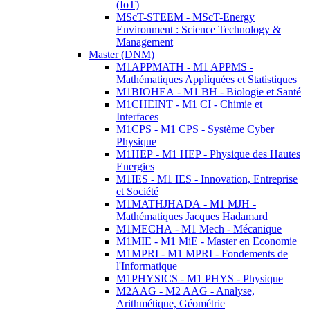
(IoT)
MScT-STEEM - MScT-Energy
Environment : Science Technology &
Management
Master (DNM)
M1APPMATH - M1 APPMS -
Mathématiques Appliquées et Statistiques
M1BIOHEA - M1 BH - Biologie et Santé
M1CHEINT - M1 CI - Chimie et
Interfaces
M1CPS - M1 CPS - Système Cyber
Physique
M1HEP - M1 HEP - Physique des Hautes
Energies
M1IES - M1 IES - Innovation, Entreprise
et Société
M1MATHJHADA - M1 MJH -
Mathématiques Jacques Hadamard
M1MECHA - M1 Mech - Mécanique
M1MIE - M1 MiE - Master en Economie
M1MPRI - M1 MPRI - Fondements de
l'Informatique
M1PHYSICS - M1 PHYS - Physique
M2AAG - M2 AAG - Analyse,
Arithmétique, Géométrie