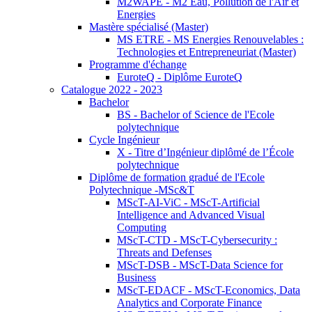
M2WAPE - M2 Eau, Pollution de l'Air et
Energies
Mastère spécialisé (Master)
MS ETRE - MS Energies Renouvelables :
Technologies et Entrepreneuriat (Master)
Programme d'échange
EuroteQ - Diplôme EuroteQ
Catalogue 2022 - 2023
Bachelor
BS - Bachelor of Science de l'Ecole
polytechnique
Cycle Ingénieur
X - Titre d’Ingénieur diplômé de l’École
polytechnique
Diplôme de formation gradué de l'Ecole
Polytechnique -MSc&T
MScT-AI-ViC - MScT-Artificial
Intelligence and Advanced Visual
Computing
MScT-CTD - MScT-Cybersecurity :
Threats and Defenses
MScT-DSB - MScT-Data Science for
Business
MScT-EDACF - MScT-Economics, Data
Analytics and Corporate Finance