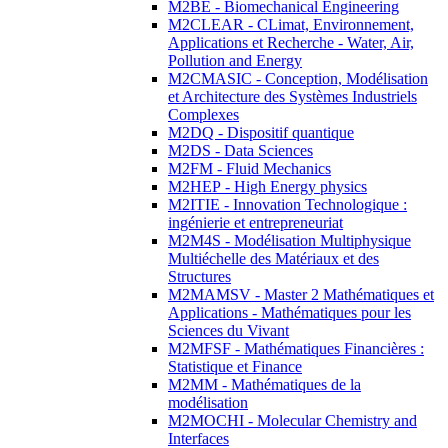
M2BE - Biomechanical Engineering
M2CLEAR - CLimat, Environnement,
Applications et Recherche - Water, Air,
Pollution and Energy
M2CMASIC - Conception, Modélisation
et Architecture des Systèmes Industriels
Complexes
M2DQ - Dispositif quantique
M2DS - Data Sciences
M2FM - Fluid Mechanics
M2HEP - High Energy physics
M2ITIE - Innovation Technologique :
ingénierie et entrepreneuriat
M2M4S - Modélisation Multiphysique
Multiéchelle des Matériaux et des
Structures
M2MAMSV - Master 2 Mathématiques et
Applications - Mathématiques pour les
Sciences du Vivant
M2MFSF - Mathématiques Financières :
Statistique et Finance
M2MM - Mathématiques de la
modélisation
M2MOCHI - Molecular Chemistry and
Interfaces