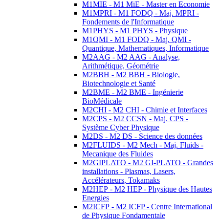
M1MIE - M1 MiE - Master en Economie
M1MPRI - M1 FODQ - Maj. MPRI -
Fondements de l'Informatique
M1PHYS - M1 PHYS - Physique
M1QMI - M1 FODQ - Maj. QMI -
Quantique, Mathematiques, Informatique
M2AAG - M2 AAG - Analyse,
Arithmétique, Géométrie
M2BBH - M2 BBH - Biologie,
Biotechnologie et Santé
M2BME - M2 BME - Ingénierie
BioMédicale
M2CHI - M2 CHI - Chimie et Interfaces
M2CPS - M2 CCSN - Maj. CPS -
Système Cyber Physique
M2DS - M2 DS - Science des données
M2FLUIDS - M2 Mech - Maj. Fluids -
Mecanique des Fluides
M2GIPLATO - M2 GI-PLATO - Grandes
installations - Plasmas, Lasers,
Accélérateurs, Tokamaks
M2HEP - M2 HEP - Physique des Hautes
Energies
M2ICFP - M2 ICFP - Centre International
de Physique Fondamentale