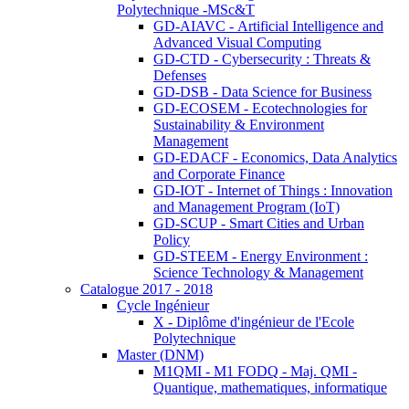
Polytechnique -MSc&T
GD-AIAVC - Artificial Intelligence and
Advanced Visual Computing
GD-CTD - Cybersecurity : Threats &
Defenses
GD-DSB - Data Science for Business
GD-ECOSEM - Ecotechnologies for
Sustainability & Environment
Management
GD-EDACF - Economics, Data Analytics
and Corporate Finance
GD-IOT - Internet of Things : Innovation
and Management Program (IoT)
GD-SCUP - Smart Cities and Urban
Policy
GD-STEEM - Energy Environment :
Science Technology & Management
Catalogue 2017 - 2018
Cycle Ingénieur
X - Diplôme d'ingénieur de l'Ecole
Polytechnique
Master (DNM)
M1QMI - M1 FODQ - Maj. QMI -
Quantique, mathematiques, informatique