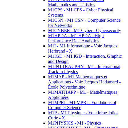
Mathematics and statistics
M1CPS - M1 CPS - Cyber Physical
Systems
M1CSN - M1 CSN - Computer Science
for Networks
M1CYBER - M1 Cyber - Cybersecurity
M1HPDA - M1 HPDA - High
Performance Data Analytics
M1I - M1 Informatique - Voie Jacques
Herbrand - X
M1IGD - M1 IGD - Interaction, Graphic
and Design
M1INTTRACPHY - M1 - International
Track in Physics
M1MAP - M1 Mathématiques et
Applications - Voie Jacques Hadamard -
École Polytechnique
M1MATHAPP - M1 - Mathématiques
Appliquées
M1MPRI - M1 MPRI - Foudations of
Computer Science
M1P - M1 Physique - Voie Irène Joliot
Curie - X
M1PHYSICS - M1 - Physics