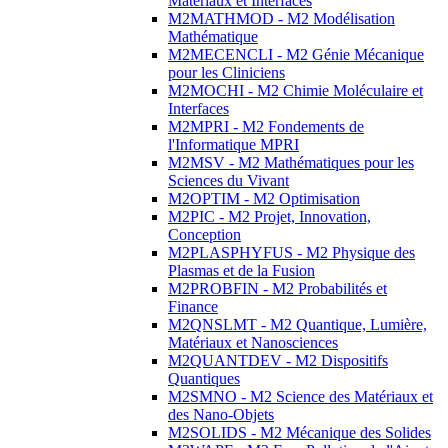
Matériaux et Interfaces
M2MATHMOD - M2 Modélisation
Mathématique
M2MECENCLI - M2 Génie Mécanique
pour les Cliniciens
M2MOCHI - M2 Chimie Moléculaire et
Interfaces
M2MPRI - M2 Fondements de
l'Informatique MPRI
M2MSV - M2 Mathématiques pour les
Sciences du Vivant
M2OPTIM - M2 Optimisation
M2PIC - M2 Projet, Innovation,
Conception
M2PLASPHYFUS - M2 Physique des
Plasmas et de la Fusion
M2PROBFIN - M2 Probabilités et
Finance
M2QNSLMT - M2 Quantique, Lumière,
Matériaux et Nanosciences
M2QUANTDEV - M2 Dispositifs
Quantiques
M2SMNO - M2 Science des Matériaux et
des Nano-Objets
M2SOLIDS - M2 Mécanique des Solides