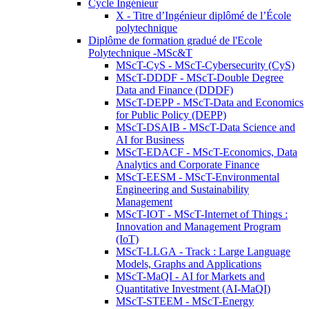
Cycle Ingénieur
X - Titre d’Ingénieur diplômé de l’École
polytechnique
Diplôme de formation gradué de l'Ecole
Polytechnique -MSc&T
MScT-CyS - MScT-Cybersecurity (CyS)
MScT-DDDF - MScT-Double Degree
Data and Finance (DDDF)
MScT-DEPP - MScT-Data and Economics
for Public Policy (DEPP)
MScT-DSAIB - MScT-Data Science and
AI for Business
MScT-EDACF - MScT-Economics, Data
Analytics and Corporate Finance
MScT-EESM - MScT-Environmental
Engineering and Sustainability
Management
MScT-IOT - MScT-Internet of Things :
Innovation and Management Program
(IoT)
MScT-LLGA - Track : Large Language
Models, Graphs and Applications
MScT-MaQI - AI for Markets and
Quantitative Investment (AI-MaQI)
MScT-STEEM - MScT-Energy