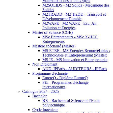
Matériaux et des Nano-Objets
M2SOLIDS - M2 Solids - Mécanique des
Solides
M2TRADD - M2 TraDD - Transport et
Développement Durable
M2WAPE - M2 WAPE - Eau, Air,
Pollution et Énergies
Master of Science (CGE)
MSc Entrepreneurs - MSc X-HEC
Entrepreneurs
Mastère spécialisé (Master)
MS ETRE - MS Energies Renouvelables :
Technologies et Entrepreneuriat (Master)
MS IE - MS Innovation et Entreprenariat
Non Diplomant
AUD_IPParis - AUDITEURS - IP Paris
Programme d'échange
EuroteQ - Diplôme EuroteQ
PEI - Programmes d'échange
internationaux
Catalogue 2024 - 2025
Bachelor
BX - Bachelor of Science de l'Ecole
polytechnique
Cycle Ingénieur