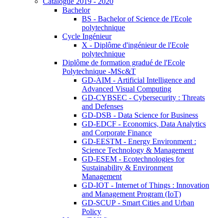
Catalogue 2019 - 2020
Bachelor
BS - Bachelor of Science de l'Ecole
polytechnique
Cycle Ingénieur
X - Diplôme d'ingénieur de l'Ecole
polytechnique
Diplôme de formation gradué de l'Ecole
Polytechnique -MSc&T
GD-AIM - Artificial Intelligence and
Advanced Visual Computing
GD-CYBSEC - Cybersecurity : Threats
and Defenses
GD-DSB - Data Science for Business
GD-EDCF - Economics, Data Analytics
and Corporate Finance
GD-EESTM - Energy Environment :
Science Technology & Management
GD-ESEM - Ecotechnologies for
Sustainability & Environment
Management
GD-IOT - Internet of Things : Innovation
and Management Program (IoT)
GD-SCUP - Smart Cities and Urban
Policy