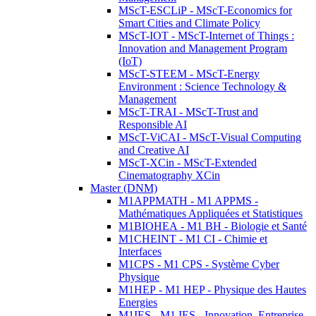
MScT-ESCLiP - MScT-Economics for
Smart Cities and Climate Policy
MScT-IOT - MScT-Internet of Things :
Innovation and Management Program
(IoT)
MScT-STEEM - MScT-Energy
Environment : Science Technology &
Management
MScT-TRAI - MScT-Trust and
Responsible AI
MScT-ViCAI - MScT-Visual Computing
and Creative AI
MScT-XCin - MScT-Extended
Cinematography XCin
Master (DNM)
M1APPMATH - M1 APPMS -
Mathématiques Appliquées et Statistiques
M1BIOHEA - M1 BH - Biologie et Santé
M1CHEINT - M1 CI - Chimie et
Interfaces
M1CPS - M1 CPS - Système Cyber
Physique
M1HEP - M1 HEP - Physique des Hautes
Energies
M1IES - M1 IES - Innovation, Entreprise