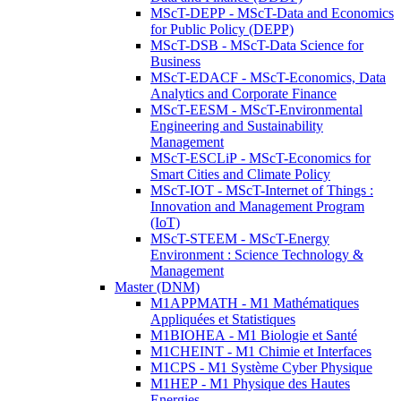
MScT-DEPP - MScT-Data and Economics
for Public Policy (DEPP)
MScT-DSB - MScT-Data Science for
Business
MScT-EDACF - MScT-Economics, Data
Analytics and Corporate Finance
MScT-EESM - MScT-Environmental
Engineering and Sustainability
Management
MScT-ESCLiP - MScT-Economics for
Smart Cities and Climate Policy
MScT-IOT - MScT-Internet of Things :
Innovation and Management Program
(IoT)
MScT-STEEM - MScT-Energy
Environment : Science Technology &
Management
Master (DNM)
M1APPMATH - M1 Mathématiques
Appliquées et Statistiques
M1BIOHEA - M1 Biologie et Santé
M1CHEINT - M1 Chimie et Interfaces
M1CPS - M1 Système Cyber Physique
M1HEP - M1 Physique des Hautes
Energies