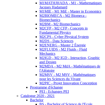
M1MATHJHADA - M1 - Mathematiques
Jacques Hadamard
M1MIE - M1 MiE - Master in Economics
M2BIOMECA - M2 Biomeca -
Biomechanics
M2BM - M2 Biomechanics
M2CFP - M2 CFP - Concepts in
Fundamental Physics
M2CPS - Cyber Physical System
M2DS - Data Sciences
M2ENERG - Master 2 Énergie
M2FLUIDS - M2 Fluids - Fluid
Mechanics
M2IGD - M2 IGD - Interaction, Graphic
and Design
M2MDA - M2 MdA - Mathématiques de
l'Aléatoire
M2MSV - M2 MSV - Mathématiques
pour les Sciences du Vivant
M2PIC - Projet Innovation Conception
Programme d'échange
PEI - Echanges PEI
Catalogue 2020 - 2021
Bachelor
BS - Bachelor of Science de l'Ecole