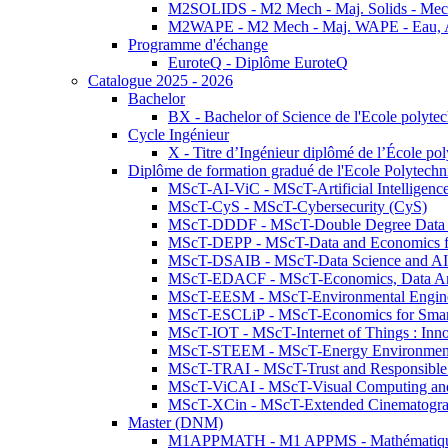
M2SOLIDS - M2 Mech - Maj. Solids - Meca
M2WAPE - M2 Mech - Maj. WAPE - Eau, Air
Programme d'échange
EuroteQ - Diplôme EuroteQ
Catalogue 2025 - 2026
Bachelor
BX - Bachelor of Science de l'Ecole polyte
Cycle Ingénieur
X - Titre d’Ingénieur diplômé de l’École po
Diplôme de formation gradué de l'Ecole Polytec
MScT-AI-ViC - MScT-Artificial Intelligen
MScT-CyS - MScT-Cybersecurity (CyS)
MScT-DDDF - MScT-Double Degree Data 
MScT-DEPP - MScT-Data and Economics fo
MScT-DSAIB - MScT-Data Science and AI 
MScT-EDACF - MScT-Economics, Data Anal
MScT-EESM - MScT-Environmental Enginee
MScT-ESCLiP - MScT-Economics for Smart 
MScT-IOT - MScT-Internet of Things : Inn
MScT-STEEM - MScT-Energy Environment 
MScT-TRAI - MScT-Trust and Responsible
MScT-ViCAI - MScT-Visual Computing and
MScT-XCin - MScT-Extended Cinematogr
Master (DNM)
M1APPMATH - M1 APPMS - Mathématiques A