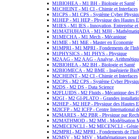
M1BIOHEA - M1 BH - Biologie et Santé
M1CHEINT - M1 CI - Chimie et Interfaces
M1CPS - M1 CPS - Système Cyber Physiq
M1HEP - M1 HEP - Physique des Hautes E
M1IES - M1 IES - Innovation, Entreprise et
M1MATHJHADA - M1 MJH - Mathématiqu
M1MECHA - M1 Mech - Mécanique
M1MIE - M1 MiE - Master en Economie
M1MPRI - M1 MPRI - Fondements de l'Inf
M1PHYSICS - M1 PHYS - Physique
M2AAG - M2 AAG - Analyse, Arithmétique
M2BIOHEA - M2 BH - Biologie et Santé
M2BIOMECA - M2 BME - Ingénierie BioM
M2CHEINT - M2 CI - Chimie et Interfaces
M2CPS - M2 CPS - Système Cyber Physiq
M2DS - M2 DS - Data Science
M2FLUIDS - M2 Fluids - Mécanique des Fl
M2GI - M2 GI-PLATO - Grandes installation
M2HEP - M2 HEP - Physique des Hautes E
M2ICFP - M2 ICFP - Centre International 
M2MARES - M2 PBR - Physique par Rech
M2MATHMOD - M2 MM - Modélisation M
M2MECENCLI - M2 MECENCLI - Génie Méc
M2MPRI - M2 MPRI - Fondements de l'Inf
M2MSV - M2 MSV - Mathématiques pour le