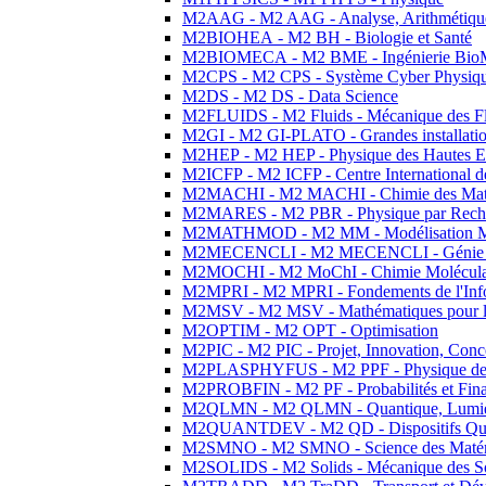
M2AAG - M2 AAG - Analyse, Arithmétique
M2BIOHEA - M2 BH - Biologie et Santé
M2BIOMECA - M2 BME - Ingénierie BioM
M2CPS - M2 CPS - Système Cyber Physiq
M2DS - M2 DS - Data Science
M2FLUIDS - M2 Fluids - Mécanique des Fl
M2GI - M2 GI-PLATO - Grandes installation
M2HEP - M2 HEP - Physique des Hautes E
M2ICFP - M2 ICFP - Centre International 
M2MACHI - M2 MACHI - Chimie des Matéri
M2MARES - M2 PBR - Physique par Rech
M2MATHMOD - M2 MM - Modélisation M
M2MECENCLI - M2 MECENCLI - Génie Méc
M2MOCHI - M2 MoChI - Chimie Moléculaire
M2MPRI - M2 MPRI - Fondements de l'Inf
M2MSV - M2 MSV - Mathématiques pour le
M2OPTIM - M2 OPT - Optimisation
M2PIC - M2 PIC - Projet, Innovation, Conc
M2PLASPHYFUS - M2 PPF - Physique des P
M2PROBFIN - M2 PF - Probabilités et Fin
M2QLMN - M2 QLMN - Quantique, Lumière
M2QUANTDEV - M2 QD - Dispositifs Qua
M2SMNO - M2 SMNO - Science des Matéri
M2SOLIDS - M2 Solids - Mécanique des So