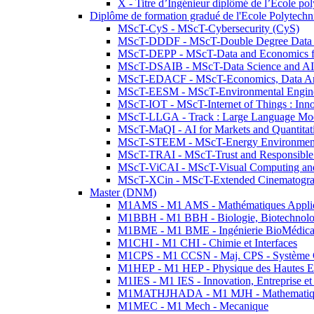
X - Titre d’Ingénieur diplômé de l’École po
Diplôme de formation gradué de l'Ecole Polytec
MScT-CyS - MScT-Cybersecurity (CyS)
MScT-DDDF - MScT-Double Degree Data 
MScT-DEPP - MScT-Data and Economics fo
MScT-DSAIB - MScT-Data Science and AI 
MScT-EDACF - MScT-Economics, Data Anal
MScT-EESM - MScT-Environmental Enginee
MScT-IOT - MScT-Internet of Things : Inn
MScT-LLGA - Track : Large Language Mode
MScT-MaQI - AI for Markets and Quantitat
MScT-STEEM - MScT-Energy Environment 
MScT-TRAI - MScT-Trust and Responsible
MScT-ViCAI - MScT-Visual Computing and
MScT-XCin - MScT-Extended Cinematogr
Master (DNM)
M1AMS - M1 AMS - Mathématiques Appliqué
M1BBH - M1 BBH - Biologie, Biotechnolog
M1BME - M1 BME - Ingénierie BioMédica
M1CHI - M1 CHI - Chimie et Interfaces
M1CPS - M1 CCSN - Maj. CPS - Système 
M1HEP - M1 HEP - Physique des Hautes E
M1IES - M1 IES - Innovation, Entreprise et
M1MATHJHADA - M1 MJH - Mathematiqu
M1MEC - M1 Mech - Mecanique