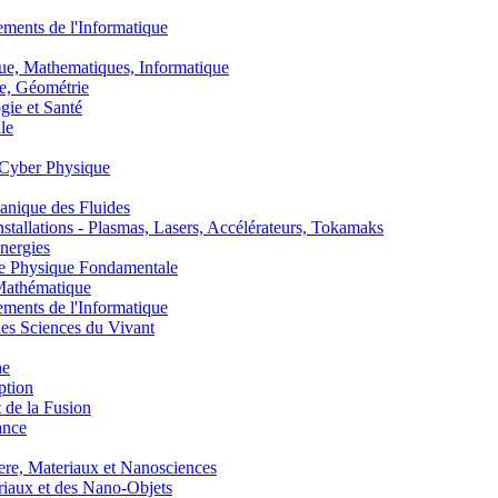
nts de l'Informatique
, Mathematiques, Informatique
, Géométrie
ie et Santé
le
Cyber Physique
nique des Fluides
lations - Plasmas, Lasers, Accélérateurs, Tokamaks
nergies
de Physique Fondamentale
athématique
nts de l'Informatique
s Sciences du Vivant
he
ption
 de la Fusion
ance
, Materiaux et Nanosciences
aux et des Nano-Objets