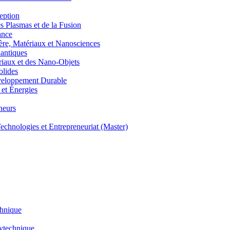
eption
lasmas et de la Fusion
ance
, Matériaux et Nanosciences
ntiques
aux et des Nano-Objets
lides
eloppement Durable
et Énergies
neurs
hnologies et Entrepreneuriat (Master)
chnique
lytechnique