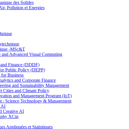
nique des Solides
, Pollution et Energies
chnique
lytechnique
hnique -MSc&T
ce and Advanced Visual Computing
and Finance (DDDF)
r Public Policy (DEPP)
for Business
ytics and Corporate Finance
ring and Sustainability Management
Cities and Climate Policy
ovation and Management Program (IoT)
: Science Technology & Management
 AI
 Creative AI
aphy XCin
ppliquées et Statistiques