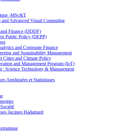
hnique -MSc&T
ce and Advanced Visual Computing
and Finance (DDDF)
r Public Policy (DEPP)
ess
ytics and Corporate Finance
ring and Sustainability Management
Cities and Climate Policy
ovation and Management Program (IoT)
: Science Technology & Management
ppliquées et Statistiques
ue
nergies
 Société
es Jacques Hadamard
ormatique