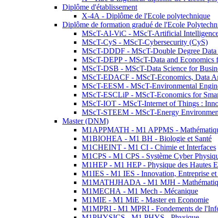
Diplôme d'établissement
X-4A - Diplôme de l'Ecole polytechnique
Diplôme de formation gradué de l'Ecole Polytec
MScT-AI-ViC - MScT-Artificial Intelligen
MScT-CyS - MScT-Cybersecurity (CyS)
MScT-DDDF - MScT-Double Degree Data 
MScT-DEPP - MScT-Data and Economics fo
MScT-DSB - MScT-Data Science for Busin
MScT-EDACF - MScT-Economics, Data Anal
MScT-EESM - MScT-Environmental Enginee
MScT-ESCLiP - MScT-Economics for Smart 
MScT-IOT - MScT-Internet of Things : Inn
MScT-STEEM - MScT-Energy Environment 
Master (DNM)
M1APPMATH - M1 APPMS - Mathématiques A
M1BIOHEA - M1 BH - Biologie et Santé
M1CHEINT - M1 CI - Chimie et Interfaces
M1CPS - M1 CPS - Système Cyber Physiq
M1HEP - M1 HEP - Physique des Hautes E
M1IES - M1 IES - Innovation, Entreprise et
M1MATHJHADA - M1 MJH - Mathématiqu
M1MECHA - M1 Mech - Mécanique
M1MIE - M1 MiE - Master en Economie
M1MPRI - M1 MPRI - Fondements de l'Inf
M1PHYSICS - M1 PHYS - Physique