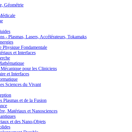
, Géométrie
édicale
ue
uides
s - Plasmas, Lasers, Accélérateurs, Tokamaks
nergies
de Physique Fondamentale
aux et Interfaces
erche
athématique
anique pour les Cliniciens
 et Interfaces
ormatique
s Sciences du Vivant
eption
lasmas et de la Fusion
ance
, Matériaux et Nanosciences
ntiques
aux et des Nano-Objets
lides