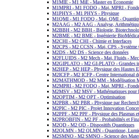
M1MIE - M1 MiE - Master en Economie
M1MPRI - M1 FODQ - Maj. MPRI - Fondeme
M1PHYS - M1 PHYS - Physique
M1QMI - M1 FODQ - Maj. QMI - Quantique
M2AAG - M2 AAG - Analyse, Arithmétique
M2BBH - M2 BBH - Biologie, Biotechnolog
M2BME - M2 BME - Ingénierie BioMédica
M2CHI - M2 CHI - Chimie et Interfaces
M2CPS - M2 CCSN - Maj. CPS - Système 
M2DS - M2 DS - Science des données
M2FLUIDS - M2 Mech - Maj. Fluids - Meca
M2GIPLATO - M2 GI-PLATO - Grandes instal
M2HEP - M2 HEP - Physique des Hautes E
M2ICFP - M2 ICFP - Centre International 
M2MATHMOD - M2 MM - Modélisation M
M2MPRI - M2 FODQ - Maj. MPRI - Fondeme
M2MSV - M2 MSV - Mathématiques pour le
M2OPTIM - M2 OPT - Optimisation
M2PBR - M2 PBR - Physique par Recherc
M2PIC - M2 PIC - Projet Innovation Conce
M2PPF - M2 PPF - Physique des Plasmas et
M2PROBFIN - M2 PF - Probabilités et Fin
M2QD - M2 QD - Dispositifs Quantiques
M2QLMN - M2 QLMN - Quantique, Lumiere
M2SMNO - M2 SMNO - Science des Materi