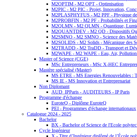
M2OPTIM - M2 OPT - Optimisation
M2PIC - M2 PIC - Projet, Innovation, Conc
M2PLASPHYFUS - M2 PPF - Physique des P
M2PROBFIN - M2 PF - Probabilités et Fin
M2QLMN - M2 QLMN - Quantique, Lumière
M2QUANTDEV - M2 QD - Dispositifs Qua
M2SMNO - M2 SMNO - Science des Matéri
M2SOLIDS - M2 Solids - Mécanique des So
M2TRADD - M2 TraDD - Transport et Dév
M2WAPE - M2 WAPE - Eau, Air, Pollution 
Master of Science (CGE)
MSc Entrepreneurs - MSc X-HEC Entrepre
Mastère spécialisé (Master)
MS ETRE - MS Energies Renouvelables : Tec
MS IE - MS Innovation et Entreprenariat
Non Diplomant
AUD_IPParis - AUDITEURS - IP Paris
Programme d'échange
EuroteQ - Diplôme EuroteQ
PEI - Programmes d'échange internationaux
Catalogue 2024 - 2025
Bachelor
BX - Bachelor of Science de l'Ecole polyte
Cycle Ingénieur
X - Titre d’Ingénieur diplômé de l’École po