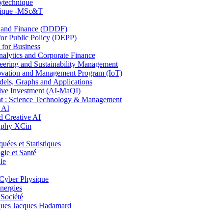
lytechnique
hnique -MSc&T
and Finance (DDDF)
r Public Policy (DEPP)
for Business
ytics and Corporate Finance
ring and Sustainability Management
ovation and Management Program (IoT)
ls, Graphs and Applications
ive Investment (AI-MaQI)
: Science Technology & Management
 AI
 Creative AI
aphy XCin
es et Statistiques
ie et Santé
le
Cyber Physique
nergies
 Société
es Jacques Hadamard