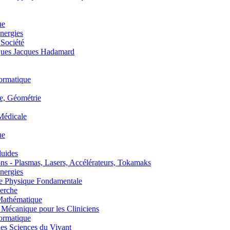
ue
nergies
 Société
es Jacques Hadamard
ormatique
, Géométrie
édicale
ue
uides
s - Plasmas, Lasers, Accélérateurs, Tokamaks
nergies
de Physique Fondamentale
erche
athématique
anique pour les Cliniciens
ormatique
s Sciences du Vivant