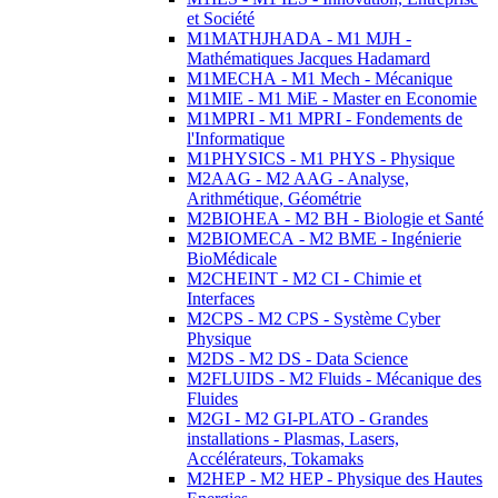
et Société
M1MATHJHADA - M1 MJH -
Mathématiques Jacques Hadamard
M1MECHA - M1 Mech - Mécanique
M1MIE - M1 MiE - Master en Economie
M1MPRI - M1 MPRI - Fondements de
l'Informatique
M1PHYSICS - M1 PHYS - Physique
M2AAG - M2 AAG - Analyse,
Arithmétique, Géométrie
M2BIOHEA - M2 BH - Biologie et Santé
M2BIOMECA - M2 BME - Ingénierie
BioMédicale
M2CHEINT - M2 CI - Chimie et
Interfaces
M2CPS - M2 CPS - Système Cyber
Physique
M2DS - M2 DS - Data Science
M2FLUIDS - M2 Fluids - Mécanique des
Fluides
M2GI - M2 GI-PLATO - Grandes
installations - Plasmas, Lasers,
Accélérateurs, Tokamaks
M2HEP - M2 HEP - Physique des Hautes