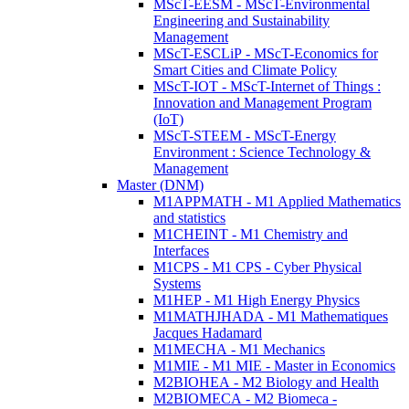
MScT-EESM - MScT-Environmental
Engineering and Sustainability
Management
MScT-ESCLiP - MScT-Economics for
Smart Cities and Climate Policy
MScT-IOT - MScT-Internet of Things :
Innovation and Management Program
(IoT)
MScT-STEEM - MScT-Energy
Environment : Science Technology &
Management
Master (DNM)
M1APPMATH - M1 Applied Mathematics
and statistics
M1CHEINT - M1 Chemistry and
Interfaces
M1CPS - M1 CPS - Cyber Physical
Systems
M1HEP - M1 High Energy Physics
M1MATHJHADA - M1 Mathematiques
Jacques Hadamard
M1MECHA - M1 Mechanics
M1MIE - M1 MIE - Master in Economics
M2BIOHEA - M2 Biology and Health
M2BIOMECA - M2 Biomeca -