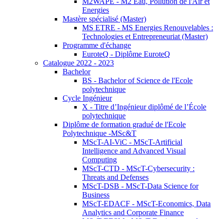
M2WAPE - M2 Eau, Pollution de l'Air et
Energies
Mastère spécialisé (Master)
MS ETRE - MS Energies Renouvelables :
Technologies et Entrepreneuriat (Master)
Programme d'échange
EuroteQ - Diplôme EuroteQ
Catalogue 2022 - 2023
Bachelor
BS - Bachelor of Science de l'Ecole
polytechnique
Cycle Ingénieur
X - Titre d’Ingénieur diplômé de l’École
polytechnique
Diplôme de formation gradué de l'Ecole
Polytechnique -MSc&T
MScT-AI-ViC - MScT-Artificial
Intelligence and Advanced Visual
Computing
MScT-CTD - MScT-Cybersecurity :
Threats and Defenses
MScT-DSB - MScT-Data Science for
Business
MScT-EDACF - MScT-Economics, Data
Analytics and Corporate Finance