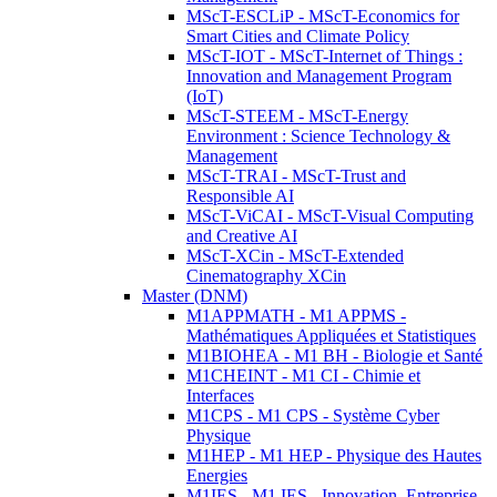
MScT-ESCLiP - MScT-Economics for
Smart Cities and Climate Policy
MScT-IOT - MScT-Internet of Things :
Innovation and Management Program
(IoT)
MScT-STEEM - MScT-Energy
Environment : Science Technology &
Management
MScT-TRAI - MScT-Trust and
Responsible AI
MScT-ViCAI - MScT-Visual Computing
and Creative AI
MScT-XCin - MScT-Extended
Cinematography XCin
Master (DNM)
M1APPMATH - M1 APPMS -
Mathématiques Appliquées et Statistiques
M1BIOHEA - M1 BH - Biologie et Santé
M1CHEINT - M1 CI - Chimie et
Interfaces
M1CPS - M1 CPS - Système Cyber
Physique
M1HEP - M1 HEP - Physique des Hautes
Energies
M1IES - M1 IES - Innovation, Entreprise