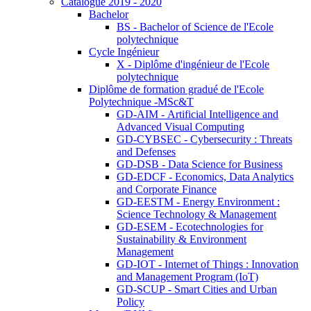
Catalogue 2019 - 2020
Bachelor
BS - Bachelor of Science de l'Ecole
polytechnique
Cycle Ingénieur
X - Diplôme d'ingénieur de l'Ecole
polytechnique
Diplôme de formation gradué de l'Ecole
Polytechnique -MSc&T
GD-AIM - Artificial Intelligence and
Advanced Visual Computing
GD-CYBSEC - Cybersecurity : Threats
and Defenses
GD-DSB - Data Science for Business
GD-EDCF - Economics, Data Analytics
and Corporate Finance
GD-EESTM - Energy Environment :
Science Technology & Management
GD-ESEM - Ecotechnologies for
Sustainability & Environment
Management
GD-IOT - Internet of Things : Innovation
and Management Program (IoT)
GD-SCUP - Smart Cities and Urban
Policy