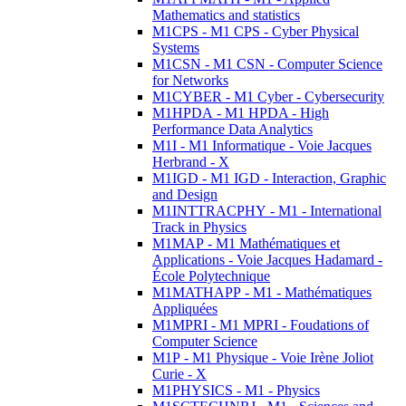
Mathematics and statistics
M1CPS - M1 CPS - Cyber Physical
Systems
M1CSN - M1 CSN - Computer Science
for Networks
M1CYBER - M1 Cyber - Cybersecurity
M1HPDA - M1 HPDA - High
Performance Data Analytics
M1I - M1 Informatique - Voie Jacques
Herbrand - X
M1IGD - M1 IGD - Interaction, Graphic
and Design
M1INTTRACPHY - M1 - International
Track in Physics
M1MAP - M1 Mathématiques et
Applications - Voie Jacques Hadamard -
École Polytechnique
M1MATHAPP - M1 - Mathématiques
Appliquées
M1MPRI - M1 MPRI - Foudations of
Computer Science
M1P - M1 Physique - Voie Irène Joliot
Curie - X
M1PHYSICS - M1 - Physics