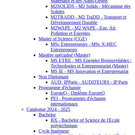
Matériaux et des Nano-Objets
M2SOLIDS - M2 Solids - Mécanique des
Solides
M2TRADD - M2 TraDD - Transport et
Développement Durable
M2WAPE - M2 WAPE - Eau, Air,
Pollution et Énergies
Master of Science (CGE)
MSc Entrepreneurs - MSc X-HEC
Entrepreneurs
Mastère spécialisé (Master)
MS ETRE - MS Energies Renouvelables :
Technologies et Entrepreneuriat (Master)
MS IE - MS Innovation et Entreprenariat
Non Diplomant
AUD_IPParis - AUDITEURS - IP Paris
Programme d'échange
EuroteQ - Diplôme EuroteQ
PEI - Programmes d'échange
internationaux
Catalogue 2024 - 2025
Bachelor
BX - Bachelor of Science de l'Ecole
polytechnique
Cycle Ingénieur