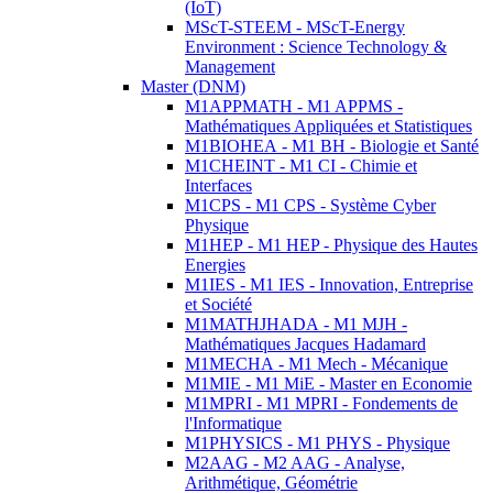
(IoT)
MScT-STEEM - MScT-Energy
Environment : Science Technology &
Management
Master (DNM)
M1APPMATH - M1 APPMS -
Mathématiques Appliquées et Statistiques
M1BIOHEA - M1 BH - Biologie et Santé
M1CHEINT - M1 CI - Chimie et
Interfaces
M1CPS - M1 CPS - Système Cyber
Physique
M1HEP - M1 HEP - Physique des Hautes
Energies
M1IES - M1 IES - Innovation, Entreprise
et Société
M1MATHJHADA - M1 MJH -
Mathématiques Jacques Hadamard
M1MECHA - M1 Mech - Mécanique
M1MIE - M1 MiE - Master en Economie
M1MPRI - M1 MPRI - Fondements de
l'Informatique
M1PHYSICS - M1 PHYS - Physique
M2AAG - M2 AAG - Analyse,
Arithmétique, Géométrie