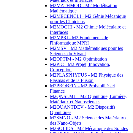
Matériaux et Interfaces
M2MATHMOD - M2 Modélisation
Mathématique
M2MECENCLI - M2 Génie Mécanique
pour les Cliniciens
M2MOCHI - M2 Chimie Moléculaire et
Interfaces
M2MPRI - M2 Fondements de
l'Informatique MPRI
M2MSV - M2 Mathématiques pour les
Sciences du Vivant
M2OPTIM - M2 Optimisation
M2PIC - M2 Projet, Innovation,
Conception
M2PLASPHYFUS - M2 Physique des
Plasmas et de la Fusion
M2PROBFIN - M2 Probabilités et
Finance
M2QNSLMT - M2 Quantique, Lumière,
Matériaux et Nanosciences
M2QUANTDEV - M2 Dispositifs
Quantiques
M2SMNO - M2 Science des Matériaux et
des Nano-Objets
M2SOLIDS - M2 Mécanique des Solides