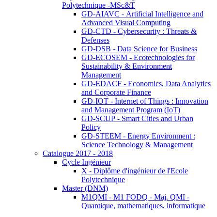
Polytechnique -MSc&T
GD-AIAVC - Artificial Intelligence and
Advanced Visual Computing
GD-CTD - Cybersecurity : Threats &
Defenses
GD-DSB - Data Science for Business
GD-ECOSEM - Ecotechnologies for
Sustainability & Environment
Management
GD-EDACF - Economics, Data Analytics
and Corporate Finance
GD-IOT - Internet of Things : Innovation
and Management Program (IoT)
GD-SCUP - Smart Cities and Urban
Policy
GD-STEEM - Energy Environment :
Science Technology & Management
Catalogue 2017 - 2018
Cycle Ingénieur
X - Diplôme d'ingénieur de l'Ecole
Polytechnique
Master (DNM)
M1QMI - M1 FODQ - Maj. QMI -
Quantique, mathematiques, informatique