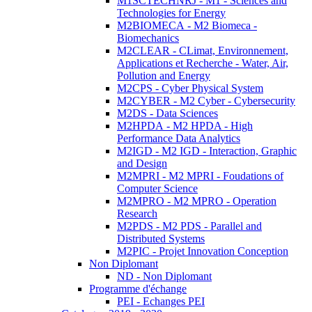
M1SCTECHNRJ - M1 - Sciences and
Technologies for Energy
M2BIOMECA - M2 Biomeca -
Biomechanics
M2CLEAR - CLimat, Environnement,
Applications et Recherche - Water, Air,
Pollution and Energy
M2CPS - Cyber Physical System
M2CYBER - M2 Cyber - Cybersecurity
M2DS - Data Sciences
M2HPDA - M2 HPDA - High
Performance Data Analytics
M2IGD - M2 IGD - Interaction, Graphic
and Design
M2MPRI - M2 MPRI - Foudations of
Computer Science
M2MPRO - M2 MPRO - Operation
Research
M2PDS - M2 PDS - Parallel and
Distributed Systems
M2PIC - Projet Innovation Conception
Non Diplomant
ND - Non Diplomant
Programme d'échange
PEI - Echanges PEI