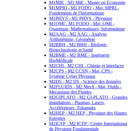
M1MIE - M1 MiE - Master en Economie
M1MPRI - M1 FODQ - Maj. MPRI -
Fondements de l'Informatique
M1PHYS - M1 PHYS - Physique
M1QMI - M1 FODQ - Maj. QMI -
Quantique, Mathematiques, Informatique
M2AAG - M2 AAG - Analyse,
Arithmétique, Géométrie
M2BBH - M2 BBH - Biologie,
Biotechnologie et Santé
M2BME - M2 BME - Ingénierie
BioMédicale
M2CHI - M2 CHI - Chimie et Interfaces
M2CPS - M2 CCSN - Maj. CPS -
Système Cyber Physique
M2DS - M2 DS - Science des données
M2FLUIDS - M2 Mech - Maj. Fluids -
Mecanique des Fluides
M2GIPLATO - M2 GI-PLATO - Grandes
installations - Plasmas, Lasers,
Accélérateurs, Tokamaks
M2HEP - M2 HEP - Physique des Hautes
Energies
M2ICFP - M2 ICFP - Centre International
de Physique Fondamentale