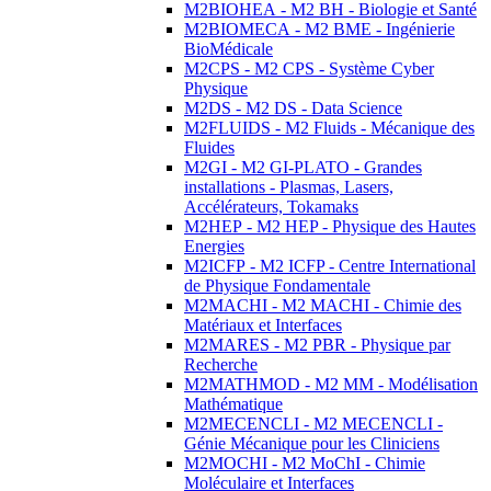
M2BIOHEA - M2 BH - Biologie et Santé
M2BIOMECA - M2 BME - Ingénierie
BioMédicale
M2CPS - M2 CPS - Système Cyber
Physique
M2DS - M2 DS - Data Science
M2FLUIDS - M2 Fluids - Mécanique des
Fluides
M2GI - M2 GI-PLATO - Grandes
installations - Plasmas, Lasers,
Accélérateurs, Tokamaks
M2HEP - M2 HEP - Physique des Hautes
Energies
M2ICFP - M2 ICFP - Centre International
de Physique Fondamentale
M2MACHI - M2 MACHI - Chimie des
Matériaux et Interfaces
M2MARES - M2 PBR - Physique par
Recherche
M2MATHMOD - M2 MM - Modélisation
Mathématique
M2MECENCLI - M2 MECENCLI -
Génie Mécanique pour les Cliniciens
M2MOCHI - M2 MoChI - Chimie
Moléculaire et Interfaces