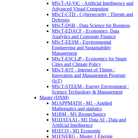
MScT-AI-ViC - Artificial Intelligence and
Advanced Visual Computing
MScT-CTD - Cybersecurity : Threats and
Defenses
MScT-DSB - Data Science for Business
MScT-EDACF - Economics, Data
Analytics and Corporate Finance
MScT-EESM - Environmental
Engineering and Sustainability
Management
MScT-ESCLiP - Economics for Smart
Cities and Climate Policy
MScT-IOT - Internet of Things :
Innovation and Management Program
(IoT)
MScT-STEEM - Energy Environment :
Science Technology & Management
Master (DNM)
M1APPMATH - M1 - Applied
Mathematics and statistics
M1BM - M1 Biomechanics
M1DATAAI - M1 Data AI - Data and
Artificial Intelligence
M1ECO - M1 Economie
M1ENERG - Master 1 Énergie