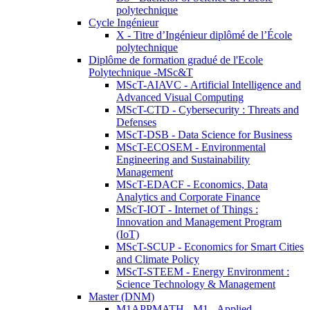
polytechnique
Cycle Ingénieur
X - Titre d’Ingénieur diplômé de l’École
polytechnique
Diplôme de formation gradué de l'Ecole
Polytechnique -MSc&T
MScT-AIAVC - Artificial Intelligence and
Advanced Visual Computing
MScT-CTD - Cybersecurity : Threats and
Defenses
MScT-DSB - Data Science for Business
MScT-ECOSEM - Environmental
Engineering and Sustainability
Management
MScT-EDACF - Economics, Data
Analytics and Corporate Finance
MScT-IOT - Internet of Things :
Innovation and Management Program
(IoT)
MScT-SCUP - Economics for Smart Cities
and Climate Policy
MScT-STEEM - Energy Environment :
Science Technology & Management
Master (DNM)
M1APPMATH - M1 - Applied