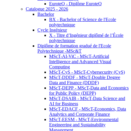
EuroteQ - Diplôme EuroteQ
Catalogue 2025 - 2026
Bachelor
BX - Bachelor of Science de l'Ecole
polytechnique
Cycle Ingénieur
X - Titre d’Ingénieur diplômé de l’École
polytechnique
Diplôme de formation gradué de l'Ecole
Polytechnique -MSc&T
MScT-AI-ViC - MScT-Artificial
Intelligence and Advanced Visual
Computing
MScT-CyS - MScT-Cybersecurity (CyS)
MScT-DDDF - MScT-Double Degree
Data and Finance (DDDF)
MScT-DEPP - MScT-Data and Economics
for Public Policy (DEPP)
MScT-DSAIB - MScT-Data Science and
AI for Business
MScT-EDACF - MScT-Economics, Data
Analytics and Corporate Finance
MScT-EESM - MScT-Environmental
Engineering and Sustainability
Management