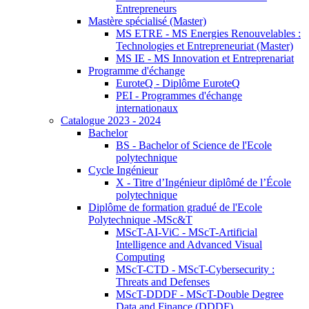
Entrepreneurs
Mastère spécialisé (Master)
MS ETRE - MS Energies Renouvelables :
Technologies et Entrepreneuriat (Master)
MS IE - MS Innovation et Entreprenariat
Programme d'échange
EuroteQ - Diplôme EuroteQ
PEI - Programmes d'échange
internationaux
Catalogue 2023 - 2024
Bachelor
BS - Bachelor of Science de l'Ecole
polytechnique
Cycle Ingénieur
X - Titre d’Ingénieur diplômé de l’École
polytechnique
Diplôme de formation gradué de l'Ecole
Polytechnique -MSc&T
MScT-AI-ViC - MScT-Artificial
Intelligence and Advanced Visual
Computing
MScT-CTD - MScT-Cybersecurity :
Threats and Defenses
MScT-DDDF - MScT-Double Degree
Data and Finance (DDDF)