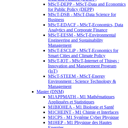
MScT-DEPP - MScT-Data and Economics
for Public Policy (DEPP)
MScT-DSB - MScT-Data Science for
Business
MScT-EDACF - MScT-Economics, Data
Analytics and Corporate Finance
MScT-EESM - MScT-Environmental
Engineering and Sustainability
Management
MScT-ESCLiP - MScT-Economics for
Smart Cities and Climate Policy
MScT-IOT - MScT-Internet of Things :
Innovation and Management Program
(IoT)
MScT-STEEM - MScT-Energy
Environment : Science Technology &
Management
Master (DNM)
M1APPMATH - M1 Mathématiques
Appliquées et Statistiques
M1BIOHEA - M1 Biologie et Santé
M1CHEINT - M1 Chimie et Interfaces
M1CPS - M1 Système Cyber Physique
M1HEP - M1 Physique des Hautes
Energies