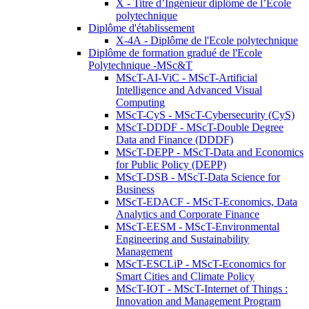
X - Titre d’Ingénieur diplômé de l’École
polytechnique
Diplôme d'établissement
X-4A - Diplôme de l'Ecole polytechnique
Diplôme de formation gradué de l'Ecole
Polytechnique -MSc&T
MScT-AI-ViC - MScT-Artificial
Intelligence and Advanced Visual
Computing
MScT-CyS - MScT-Cybersecurity (CyS)
MScT-DDDF - MScT-Double Degree
Data and Finance (DDDF)
MScT-DEPP - MScT-Data and Economics
for Public Policy (DEPP)
MScT-DSB - MScT-Data Science for
Business
MScT-EDACF - MScT-Economics, Data
Analytics and Corporate Finance
MScT-EESM - MScT-Environmental
Engineering and Sustainability
Management
MScT-ESCLiP - MScT-Economics for
Smart Cities and Climate Policy
MScT-IOT - MScT-Internet of Things :
Innovation and Management Program