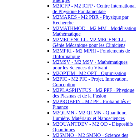
Energies
M2ICFP - M2 ICFP - Centre International
de Physique Fondamentale
M2MARES - M2 PBR - Physique par
Recherche
M2MATHMOD - M2 MM - Modélisation
Mathématique
M2MECENCLI - M2 MECENCLI -
Génie Mécanique pour les Cliniciens
M2MPRI - M2 MPRI - Fondements de
l'Informatique
M2MSV - M2 MSV - Mathématiques
pour les Sciences du Vivant
M2OPTIM - M2 OPT - Optimisation
M2PIC - M2 PIC - Projet, Innovation,
Conception
M2PLASPHYFUS - M2 PPF - Physique
des Plasmas et de la Fusion
M2PROBFIN - M2 PF - Probabilités et
Finance
M2QLMN - M2 QLMN - Quantique,
Lumière, Matériaux et Nanosciences
M2QUANTDEV - M2 QD - Dispositifs
Quantiques
M2SMNO - M2 SMNO - Science des