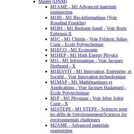
Master (DNM)
M1AME - M1 Advanced materials
engineering
M1BI - M1 Bio-informatique (Voie
Rosalind Franklin)
M1BS - M1 Biologie-Santé - Voie Boris
Ephrussi-X
M1C - M1 Chimie - Voie Fréderic Joliot-
Curie - Ecole Polytechnique
M1ECO - M1 Economie
M1HEP - M1 High Energy Physics
M1I - M1 Informatique - Voie Jacques
Herbrand - X
M1IESVIT - M1 Innovation, Entreprise, et
Société - Voie Innovation technologique
M1MAP - M1 Mathématiques et
Applications - Voie Jacques Hadamard -
École Polytechnique
M1P - M1 Physique - Voie Irène Joliot
Curie - X
M1STEPE - M1 STEPE - Sciences pour
les défis de l'environnement/Sciences for
environmentals challenges
M2AME - Advanced materials
engineering