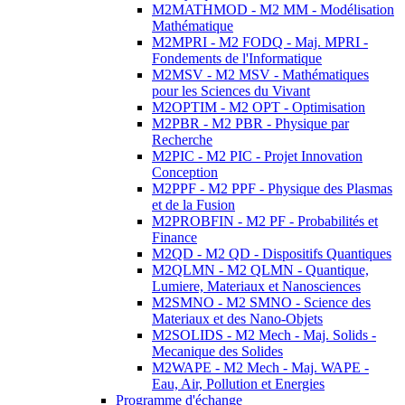
M2MATHMOD - M2 MM - Modélisation
Mathématique
M2MPRI - M2 FODQ - Maj. MPRI -
Fondements de l'Informatique
M2MSV - M2 MSV - Mathématiques
pour les Sciences du Vivant
M2OPTIM - M2 OPT - Optimisation
M2PBR - M2 PBR - Physique par
Recherche
M2PIC - M2 PIC - Projet Innovation
Conception
M2PPF - M2 PPF - Physique des Plasmas
et de la Fusion
M2PROBFIN - M2 PF - Probabilités et
Finance
M2QD - M2 QD - Dispositifs Quantiques
M2QLMN - M2 QLMN - Quantique,
Lumiere, Materiaux et Nanosciences
M2SMNO - M2 SMNO - Science des
Materiaux et des Nano-Objets
M2SOLIDS - M2 Mech - Maj. Solids -
Mecanique des Solides
M2WAPE - M2 Mech - Maj. WAPE -
Eau, Air, Pollution et Energies
Programme d'échange