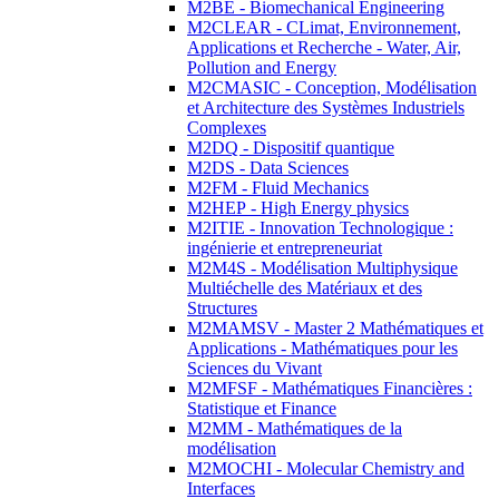
M2BE - Biomechanical Engineering
M2CLEAR - CLimat, Environnement,
Applications et Recherche - Water, Air,
Pollution and Energy
M2CMASIC - Conception, Modélisation
et Architecture des Systèmes Industriels
Complexes
M2DQ - Dispositif quantique
M2DS - Data Sciences
M2FM - Fluid Mechanics
M2HEP - High Energy physics
M2ITIE - Innovation Technologique :
ingénierie et entrepreneuriat
M2M4S - Modélisation Multiphysique
Multiéchelle des Matériaux et des
Structures
M2MAMSV - Master 2 Mathématiques et
Applications - Mathématiques pour les
Sciences du Vivant
M2MFSF - Mathématiques Financières :
Statistique et Finance
M2MM - Mathématiques de la
modélisation
M2MOCHI - Molecular Chemistry and
Interfaces