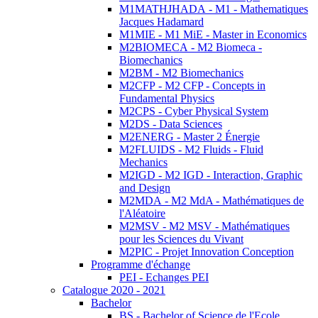
M1MATHJHADA - M1 - Mathematiques
Jacques Hadamard
M1MIE - M1 MiE - Master in Economics
M2BIOMECA - M2 Biomeca -
Biomechanics
M2BM - M2 Biomechanics
M2CFP - M2 CFP - Concepts in
Fundamental Physics
M2CPS - Cyber Physical System
M2DS - Data Sciences
M2ENERG - Master 2 Énergie
M2FLUIDS - M2 Fluids - Fluid
Mechanics
M2IGD - M2 IGD - Interaction, Graphic
and Design
M2MDA - M2 MdA - Mathématiques de
l'Aléatoire
M2MSV - M2 MSV - Mathématiques
pour les Sciences du Vivant
M2PIC - Projet Innovation Conception
Programme d'échange
PEI - Echanges PEI
Catalogue 2020 - 2021
Bachelor
BS - Bachelor of Science de l'Ecole