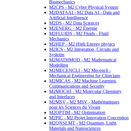
Biomechanics
M2CPS - M2 Cyber Physical System
M2DATAAI - M2 Data AI - Data and
Artificial Intelligence
M2DS - M2 Data Sciences
M2ENERG - M2 Énergie
M2FLUIDS - M2 Fluids - Fluid
Mechanics
M2HEP - M2 High Energy physics
M2ICS - M2 Integration, Circuits and
Systems
M2MATHMOD - M2 Mathematical
Modelling
M2MECENCLI - M2 Mecencli -
Mechanical Engineering for Clinicians
M2MICAS - M2 Machine Learning,
Communications and Security
M2MOCHI - M2 Molecular Chemistry
and Interfaces
M2MSV - M2 MSV - Mathématiques
pour les Sciences du Vivant
M2OPTIM - M2 Optimisation
M2PIC - M2 Projet Innovation Conception
M2QNSLMT - M2 Quantum, Light,
Materials and Nanosciences