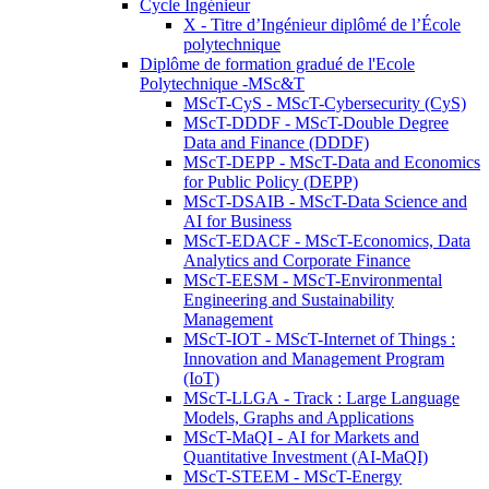
Cycle Ingénieur
X - Titre d’Ingénieur diplômé de l’École
polytechnique
Diplôme de formation gradué de l'Ecole
Polytechnique -MSc&T
MScT-CyS - MScT-Cybersecurity (CyS)
MScT-DDDF - MScT-Double Degree
Data and Finance (DDDF)
MScT-DEPP - MScT-Data and Economics
for Public Policy (DEPP)
MScT-DSAIB - MScT-Data Science and
AI for Business
MScT-EDACF - MScT-Economics, Data
Analytics and Corporate Finance
MScT-EESM - MScT-Environmental
Engineering and Sustainability
Management
MScT-IOT - MScT-Internet of Things :
Innovation and Management Program
(IoT)
MScT-LLGA - Track : Large Language
Models, Graphs and Applications
MScT-MaQI - AI for Markets and
Quantitative Investment (AI-MaQI)
MScT-STEEM - MScT-Energy