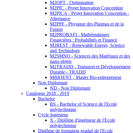
M2OPT - Optimisation
M2PIC - Projet Innovation Conception
M2PICA - Projet Innovation Conception -
Alternance
M2PPF - Physique des Plasmas et de la
Fusion
M2PROBAFI - Mathématiques
Financières : Probabilités et Finance
M2REST - Renewable Energy, Science
and Technology
M2SMNO - Sciences des Matériaux et des
nano-objets
M2TRADD - Transport et Développement
Durable - TRADD
MBIOENT - Master Bio-entrepreneur
Non Diplomant
ND - Non Diplomant
Catalogue 2018 - 2019
Bachelor
BS - Bachelor of Science de l'Ecole
polytechnique
Cycle Ingénieur
X - Diplôme d'ingénieur de l'Ecole
polytechnique
Diplôme de formation gradué de l'Ecole