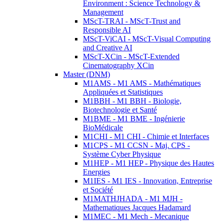
Environment : Science Technology &
Management
MScT-TRAI - MScT-Trust and
Responsible AI
MScT-ViCAI - MScT-Visual Computing
and Creative AI
MScT-XCin - MScT-Extended
Cinematography XCin
Master (DNM)
M1AMS - M1 AMS - Mathématiques
Appliquées et Statistiques
M1BBH - M1 BBH - Biologie,
Biotechnologie et Santé
M1BME - M1 BME - Ingénierie
BioMédicale
M1CHI - M1 CHI - Chimie et Interfaces
M1CPS - M1 CCSN - Maj. CPS -
Système Cyber Physique
M1HEP - M1 HEP - Physique des Hautes
Energies
M1IES - M1 IES - Innovation, Entreprise
et Société
M1MATHJHADA - M1 MJH -
Mathematiques Jacques Hadamard
M1MEC - M1 Mech - Mecanique