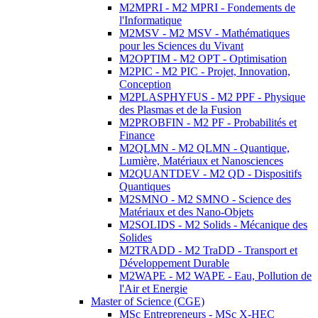
M2MPRI - M2 MPRI - Fondements de
l'Informatique
M2MSV - M2 MSV - Mathématiques
pour les Sciences du Vivant
M2OPTIM - M2 OPT - Optimisation
M2PIC - M2 PIC - Projet, Innovation,
Conception
M2PLASPHYFUS - M2 PPF - Physique
des Plasmas et de la Fusion
M2PROBFIN - M2 PF - Probabilités et
Finance
M2QLMN - M2 QLMN - Quantique,
Lumière, Matériaux et Nanosciences
M2QUANTDEV - M2 QD - Dispositifs
Quantiques
M2SMNO - M2 SMNO - Science des
Matériaux et des Nano-Objets
M2SOLIDS - M2 Solids - Mécanique des
Solides
M2TRADD - M2 TraDD - Transport et
Développement Durable
M2WAPE - M2 WAPE - Eau, Pollution de
l'Air et Energie
Master of Science (CGE)
MSc Entrepreneurs - MSc X-HEC