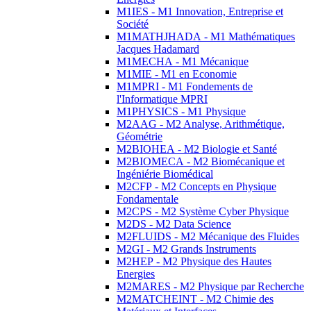
M1IES - M1 Innovation, Entreprise et
Société
M1MATHJHADA - M1 Mathématiques
Jacques Hadamard
M1MECHA - M1 Mécanique
M1MIE - M1 en Economie
M1MPRI - M1 Fondements de
l'Informatique MPRI
M1PHYSICS - M1 Physique
M2AAG - M2 Analyse, Arithmétique,
Géométrie
M2BIOHEA - M2 Biologie et Santé
M2BIOMECA - M2 Biomécanique et
Ingéniérie Biomédical
M2CFP - M2 Concepts en Physique
Fondamentale
M2CPS - M2 Système Cyber Physique
M2DS - M2 Data Science
M2FLUIDS - M2 Mécanique des Fluides
M2GI - M2 Grands Instruments
M2HEP - M2 Physique des Hautes
Energies
M2MARES - M2 Physique par Recherche
M2MATCHEINT - M2 Chimie des