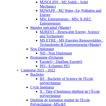
M2SOLIDS - M2 Solids - Solid
Mechanics
M2WAPE - M2 Water, Air, Pollution and
Energy
MSc Entrepreneurs - MSc X-HEC
Entrepreneurs
Mastère spécialisé (Master)
M2REST - Renewable Energy, Science
and Technology
MS ETRE - MS Energies Renouvelables :
Technologies & Entrepreneuriat (Master)
Non Diplomant
ND - Non Diplomant
Programme d'échange
EuroteQ - Diplôme EuroteQ
PEI - Echanges PEI
Catalogue 2021 - 2022
Bachelor
BS - Bachelor of Science de l'Ecole
polytechnique
Cycle Ingénieur
X - Titre d’Ingénieur diplômé de l’École
polytechnique
Diplôme de formation gradué de l'Ecole
Polytechnique -MSc&T