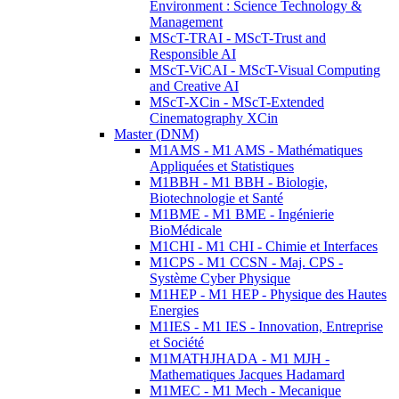
Environment : Science Technology &
Management
MScT-TRAI - MScT-Trust and
Responsible AI
MScT-ViCAI - MScT-Visual Computing
and Creative AI
MScT-XCin - MScT-Extended
Cinematography XCin
Master (DNM)
M1AMS - M1 AMS - Mathématiques
Appliquées et Statistiques
M1BBH - M1 BBH - Biologie,
Biotechnologie et Santé
M1BME - M1 BME - Ingénierie
BioMédicale
M1CHI - M1 CHI - Chimie et Interfaces
M1CPS - M1 CCSN - Maj. CPS -
Système Cyber Physique
M1HEP - M1 HEP - Physique des Hautes
Energies
M1IES - M1 IES - Innovation, Entreprise
et Société
M1MATHJHADA - M1 MJH -
Mathematiques Jacques Hadamard
M1MEC - M1 Mech - Mecanique