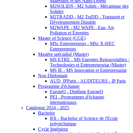
Matériaux et des Nano-Objets
M2SOLIDS - M2 Solids - Mécanique des
Solides
M2TRADD - M2 TraDD - Transport et
Développement Durable
M2WAPE - M2 WAPE - Eau, Air,
Pollution et Énergies
Master of Science (CGE)
MSc Entrepreneurs - MSc X-HEC
Entrepreneurs
Mastère spécialisé (Master)
MS ETRE - MS Energies Renouvelables :
Technologies et Entrepreneuriat (Master)
MS IE - MS Innovation et Entreprenariat
Non Diplomant
AUD_IPParis - AUDITEURS - IP Paris
Programme d'échange
EuroteQ - Diplôme EuroteQ
PEI - Programmes d'échange
internationaux
Catalogue 2024 - 2025
Bachelor
BX - Bachelor of Science de l'Ecole
polytechnique
Cycle Ingénieur