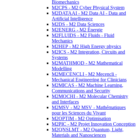
Biomechanics
M2CPS - M2 Cyber Physical System
M2DATAAI - M2 Data AI - Data and
Artificial Intelligence
M2DS - M2 Data Sciences
M2ENERG - M2 Énergie
M2FLUIDS - M2 Fluids - Fluid
Mechanics
M2HEP - M2 High Energy physics
M2ICS - M2 Integration, Circuits and
Systems
M2MATHMOD - M2 Mathematical
Modelling
M2MECENCLI - M2 Mecencli -
Mechanical Engineering for Clinicians
M2MICAS - M2 Machine Learning,
Communications and Security
M2MOCHI - M2 Molecular Chemistry
and Interfaces
M2MSV - M2 MSV - Mathématiques
pour les Sciences du Vivant
M2OPTIM - M2 Optimisation
M2PIC - M2 Projet Innovation Conception
M2QNSLMT - M2 Quantum, Light,
Materials and Nanosciences