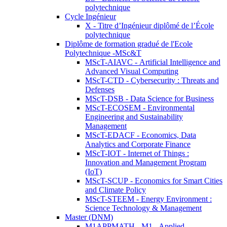
polytechnique
Cycle Ingénieur
X - Titre d’Ingénieur diplômé de l’École
polytechnique
Diplôme de formation gradué de l'Ecole
Polytechnique -MSc&T
MScT-AIAVC - Artificial Intelligence and
Advanced Visual Computing
MScT-CTD - Cybersecurity : Threats and
Defenses
MScT-DSB - Data Science for Business
MScT-ECOSEM - Environmental
Engineering and Sustainability
Management
MScT-EDACF - Economics, Data
Analytics and Corporate Finance
MScT-IOT - Internet of Things :
Innovation and Management Program
(IoT)
MScT-SCUP - Economics for Smart Cities
and Climate Policy
MScT-STEEM - Energy Environment :
Science Technology & Management
Master (DNM)
M1APPMATH - M1 - Applied