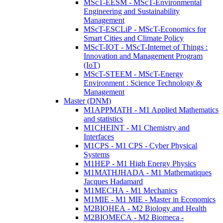
MScT-EESM - MScT-Environmental
Engineering and Sustainability
Management
MScT-ESCLiP - MScT-Economics for
Smart Cities and Climate Policy
MScT-IOT - MScT-Internet of Things :
Innovation and Management Program
(IoT)
MScT-STEEM - MScT-Energy
Environment : Science Technology &
Management
Master (DNM)
M1APPMATH - M1 Applied Mathematics
and statistics
M1CHEINT - M1 Chemistry and
Interfaces
M1CPS - M1 CPS - Cyber Physical
Systems
M1HEP - M1 High Energy Physics
M1MATHJHADA - M1 Mathematiques
Jacques Hadamard
M1MECHA - M1 Mechanics
M1MIE - M1 MIE - Master in Economics
M2BIOHEA - M2 Biology and Health
M2BIOMECA - M2 Biomeca -