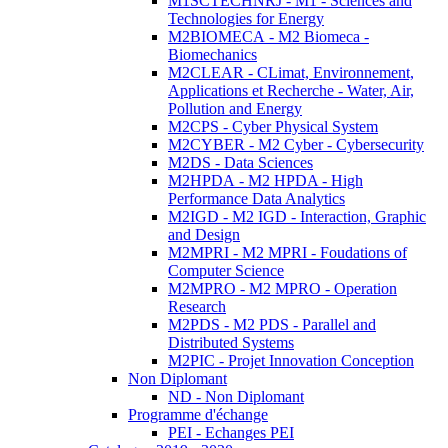
M1SCTECHNRJ - M1 - Sciences and
Technologies for Energy
M2BIOMECA - M2 Biomeca -
Biomechanics
M2CLEAR - CLimat, Environnement,
Applications et Recherche - Water, Air,
Pollution and Energy
M2CPS - Cyber Physical System
M2CYBER - M2 Cyber - Cybersecurity
M2DS - Data Sciences
M2HPDA - M2 HPDA - High
Performance Data Analytics
M2IGD - M2 IGD - Interaction, Graphic
and Design
M2MPRI - M2 MPRI - Foudations of
Computer Science
M2MPRO - M2 MPRO - Operation
Research
M2PDS - M2 PDS - Parallel and
Distributed Systems
M2PIC - Projet Innovation Conception
Non Diplomant
ND - Non Diplomant
Programme d'échange
PEI - Echanges PEI