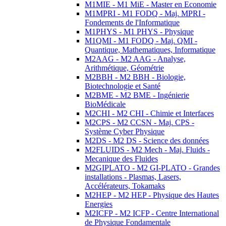
M1MIE - M1 MiE - Master en Economie
M1MPRI - M1 FODQ - Maj. MPRI -
Fondements de l'Informatique
M1PHYS - M1 PHYS - Physique
M1QMI - M1 FODQ - Maj. QMI -
Quantique, Mathematiques, Informatique
M2AAG - M2 AAG - Analyse,
Arithmétique, Géométrie
M2BBH - M2 BBH - Biologie,
Biotechnologie et Santé
M2BME - M2 BME - Ingénierie
BioMédicale
M2CHI - M2 CHI - Chimie et Interfaces
M2CPS - M2 CCSN - Maj. CPS -
Système Cyber Physique
M2DS - M2 DS - Science des données
M2FLUIDS - M2 Mech - Maj. Fluids -
Mecanique des Fluides
M2GIPLATO - M2 GI-PLATO - Grandes
installations - Plasmas, Lasers,
Accélérateurs, Tokamaks
M2HEP - M2 HEP - Physique des Hautes
Energies
M2ICFP - M2 ICFP - Centre International
de Physique Fondamentale