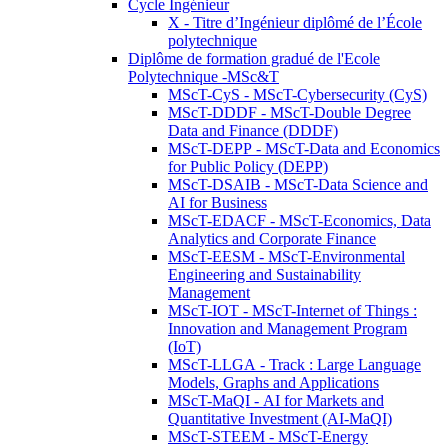
Cycle Ingénieur
X - Titre d’Ingénieur diplômé de l’École
polytechnique
Diplôme de formation gradué de l'Ecole
Polytechnique -MSc&T
MScT-CyS - MScT-Cybersecurity (CyS)
MScT-DDDF - MScT-Double Degree
Data and Finance (DDDF)
MScT-DEPP - MScT-Data and Economics
for Public Policy (DEPP)
MScT-DSAIB - MScT-Data Science and
AI for Business
MScT-EDACF - MScT-Economics, Data
Analytics and Corporate Finance
MScT-EESM - MScT-Environmental
Engineering and Sustainability
Management
MScT-IOT - MScT-Internet of Things :
Innovation and Management Program
(IoT)
MScT-LLGA - Track : Large Language
Models, Graphs and Applications
MScT-MaQI - AI for Markets and
Quantitative Investment (AI-MaQI)
MScT-STEEM - MScT-Energy