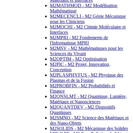
Matériaux et Interfaces
M2MATHMOD - M2 Modélisation
Mathématique
M2MECENCLI - M2 Génie Mécanique
pour les Cliniciens
M2MOCHI - M2 Chimie Moléculaire et
Interfaces
M2MPRI - M2 Fondements de
l'Informatique MPRI
M2MSV - M2 Mathématiques pour les
Sciences du Vivant
M2OPTIM - M2 Optimisation
M2PIC - M2 Projet, Innovation,
Conception
M2PLASPHYFUS - M2 Physique des
Plasmas et de la Fusion
M2PROBFIN - M2 Probabilités et
Finance
M2QNSLMT - M2 Quantique, Lumière,
Matériaux et Nanosciences
M2QUANTDEV - M2 Dispositifs
Quantiques
M2SMNO - M2 Science des Matériaux et
des Nano-Objets
M2SOLIDS - M2 Mécanique des Solides