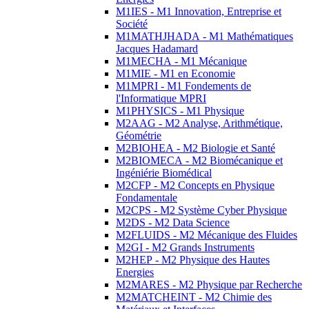
M1IES - M1 Innovation, Entreprise et
Société
M1MATHJHADA - M1 Mathématiques
Jacques Hadamard
M1MECHA - M1 Mécanique
M1MIE - M1 en Economie
M1MPRI - M1 Fondements de
l'Informatique MPRI
M1PHYSICS - M1 Physique
M2AAG - M2 Analyse, Arithmétique,
Géométrie
M2BIOHEA - M2 Biologie et Santé
M2BIOMECA - M2 Biomécanique et
Ingéniérie Biomédical
M2CFP - M2 Concepts en Physique
Fondamentale
M2CPS - M2 Système Cyber Physique
M2DS - M2 Data Science
M2FLUIDS - M2 Mécanique des Fluides
M2GI - M2 Grands Instruments
M2HEP - M2 Physique des Hautes
Energies
M2MARES - M2 Physique par Recherche
M2MATCHEINT - M2 Chimie des