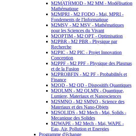
M2MATHMOD - M2 MM - Modélisation
Mathématique
M2MPRI - M2 FODQ - Maj. MPRI -
Fondements de l'Informatique
M2MSV - M2 MSV - Mathématiques
pour les Sciences du Vivant
M2OPTIM - M2 OPT - Optimisation
M2PBR - M2 PBR - Physique par
Recherche
M2PIC - M2 PIC - Projet Innovation
Conception
M2PPF - M2 PPF - Physique des Plasmas
et de la Fusion
M2PROBFIN - M2 PF - Probabilités et
Finance
M2QD - M2 QD - Dispositifs Quantiques
M2QLMN - M2 QLMN - Quantique,
Lumiere, Materiaux et Nanosciences
M2SMNO - M2 SMNO - Science des
Materiaux et des Nano-Objets
M2SOLIDS - M2 Mech - Maj. Solids -
Mecanique des Solides
M2WAPE - M2 Mech - Maj. WAPE -
Eau, Air, Pollution et Energies
Programme d'échange