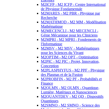
Energies
M2ICFP - M2 ICFP - Centre International
de Physique Fondamentale
M2MARES - M2 PBR - Physique par
Recherche
M2MATHMOD - M2 MM - Modélisation
Mathématique
M2MECENCLI - M2 MECENCLI -
Génie Mécanique pour les Cliniciens
M2MPRI - M2 MPRI - Fondements de
l'Informatique
M2MSV - M2 MSV - Mathématiques
pour les Sciences du Vivant
M2OPTIM - M2 OPT - Optimisation
M2PIC - M2 PIC - Projet, Innovation,
Conception
M2PLASPHYFUS - M2 PPF - Physique
des Plasmas et de la Fusion
M2PROBFIN - M2 PF - Probabilités et
Finance
M2QLMN - M2 QLMN - Quantique,
Lumière, Matériaux et Nanosciences
M2QUANTDEV - M2 QD - Dispositifs
Quantiques
M2SMNO - M2 SMNO - Science des