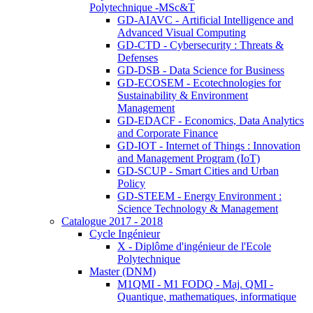
Polytechnique -MSc&T
GD-AIAVC - Artificial Intelligence and
Advanced Visual Computing
GD-CTD - Cybersecurity : Threats &
Defenses
GD-DSB - Data Science for Business
GD-ECOSEM - Ecotechnologies for
Sustainability & Environment
Management
GD-EDACF - Economics, Data Analytics
and Corporate Finance
GD-IOT - Internet of Things : Innovation
and Management Program (IoT)
GD-SCUP - Smart Cities and Urban
Policy
GD-STEEM - Energy Environment :
Science Technology & Management
Catalogue 2017 - 2018
Cycle Ingénieur
X - Diplôme d'ingénieur de l'Ecole
Polytechnique
Master (DNM)
M1QMI - M1 FODQ - Maj. QMI -
Quantique, mathematiques, informatique