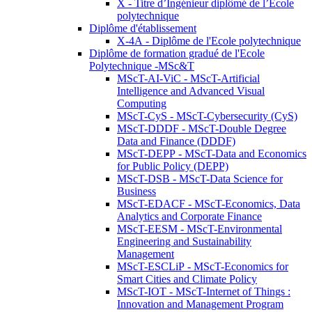
X - Titre d’Ingénieur diplômé de l’École
polytechnique
Diplôme d'établissement
X-4A - Diplôme de l'Ecole polytechnique
Diplôme de formation gradué de l'Ecole
Polytechnique -MSc&T
MScT-AI-ViC - MScT-Artificial
Intelligence and Advanced Visual
Computing
MScT-CyS - MScT-Cybersecurity (CyS)
MScT-DDDF - MScT-Double Degree
Data and Finance (DDDF)
MScT-DEPP - MScT-Data and Economics
for Public Policy (DEPP)
MScT-DSB - MScT-Data Science for
Business
MScT-EDACF - MScT-Economics, Data
Analytics and Corporate Finance
MScT-EESM - MScT-Environmental
Engineering and Sustainability
Management
MScT-ESCLiP - MScT-Economics for
Smart Cities and Climate Policy
MScT-IOT - MScT-Internet of Things :
Innovation and Management Program