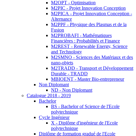
M2OPT - Optimisation
M2PIC - Projet Innovation Conception
M2PICA - Projet Innovation Conception -
Alternance
M2PPF - Physique des Plasmas et de la
Fusion
M2PROBAFI - Mathématiques
Financières : Probabilités et Finance
M2REST - Renewable Energy, Science
and Technology
M2SMNO - Sciences des Matériaux et des
nano-objets
M2TRADD - Transport et Développement
Durable - TRADD
MBIOENT - Master Bio-entrepreneur
Non Diplomant
ND - Non Diplomant
Catalogue 2018 - 2019
Bachelor
BS - Bachelor of Science de l'Ecole
polytechnique
Cycle Ingénieur
X - Diplôme d'ingénieur de l'Ecole
polytechnique
Diplôme de formation gradué de l'Ecole