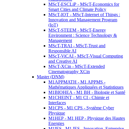
MScT-ESCLiP - MScT-Economics for
Smart Cities and Climate Policy
MScT-IOT - MScT-Internet of Things :
Innovation and Management Program
(IoT)
MScT-STEEM - MScT-Energy
Environment : Science Technology &
Management
MScT-TRAI - MScT-Trust and
Responsible AI
MScT-ViCAI - MScT-Visual Computing
and Creative AI
MScT-XCin - MScT-Extended
Cinematography XCin
Master (DNM)
M1APPMATH - M1 APPMS -
Mathématiques Appliquées et Statistiques
M1BIOHEA - M1 BH - Biologie et Santé
M1CHEINT - M1 CI - Chimie et
Interfaces
M1CPS - M1 CPS - Système Cyber
Physique
M1HEP - M1 HEP - Physique des Hautes
Energies
M1IES - M1 IES - Innovation, Entreprise