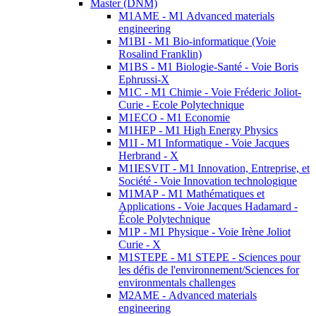
Master (DNM)
M1AME - M1 Advanced materials
engineering
M1BI - M1 Bio-informatique (Voie
Rosalind Franklin)
M1BS - M1 Biologie-Santé - Voie Boris
Ephrussi-X
M1C - M1 Chimie - Voie Fréderic Joliot-
Curie - Ecole Polytechnique
M1ECO - M1 Economie
M1HEP - M1 High Energy Physics
M1I - M1 Informatique - Voie Jacques
Herbrand - X
M1IESVIT - M1 Innovation, Entreprise, et
Société - Voie Innovation technologique
M1MAP - M1 Mathématiques et
Applications - Voie Jacques Hadamard -
École Polytechnique
M1P - M1 Physique - Voie Irène Joliot
Curie - X
M1STEPE - M1 STEPE - Sciences pour
les défis de l'environnement/Sciences for
environmentals challenges
M2AME - Advanced materials
engineering