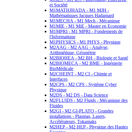
et Société
M1MATHJHADA - M1 MJH -
Mathématiques Jacques Hadamard
M1MECHA - M1 Mech - Mécanique
M1MIE - M1 MiE - Master en Economie
M1MPRI - M1 MPRI - Fondements de
l'Informatique
M1PHYSICS - M1 PHYS - Physique
M2AAG - M2 AAG - Analyse,
Arithmétique, Géométrie
M2BIOHEA - M2 BH - Biologie et Santé
M2BIOMECA - M2 BME - Ingénierie
BioMédicale
M2CHEINT - M2 CI - Chimie et
Interfaces
M2CPS - M2 CPS - Système Cyber
Physique
M2DS - M2 DS - Data Science
M2FLUIDS - M2 Fluids - Mécanique des
Fluides
M2GI - M2 GI-PLATO - Grandes
installations - Plasmas, Lasers,
Accélérateurs, Tokamaks
M2HEP - M2 HEP - Physique des Hautes