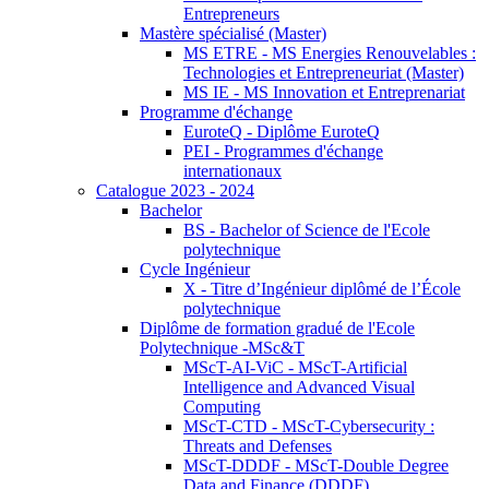
Entrepreneurs
Mastère spécialisé (Master)
MS ETRE - MS Energies Renouvelables :
Technologies et Entrepreneuriat (Master)
MS IE - MS Innovation et Entreprenariat
Programme d'échange
EuroteQ - Diplôme EuroteQ
PEI - Programmes d'échange
internationaux
Catalogue 2023 - 2024
Bachelor
BS - Bachelor of Science de l'Ecole
polytechnique
Cycle Ingénieur
X - Titre d’Ingénieur diplômé de l’École
polytechnique
Diplôme de formation gradué de l'Ecole
Polytechnique -MSc&T
MScT-AI-ViC - MScT-Artificial
Intelligence and Advanced Visual
Computing
MScT-CTD - MScT-Cybersecurity :
Threats and Defenses
MScT-DDDF - MScT-Double Degree
Data and Finance (DDDF)