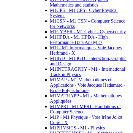
Mathematics and statistics
M1CPS - M1 CPS - Cyber Physical
Systems
M1CSN - M1 CSN - Computer Science
for Networks
M1CYBER - M1 Cyber - Cybersecurity
M1HPDA - M1 HPDA - High
Performance Data Analytics
M1I - M1 Informatique - Voie Jacques
Herbrand - X
M1IGD - M1 IGD - Interaction, Graphic
and Design
M1INTTRACPHY - M1 - International
Track in Physics
M1MAP - M1 Mathématiques et
Applications - Voie Jacques Hadamard -
École Polytechnique
M1MATHAPP - M1 - Mathématiques
Appliquées
M1MPRI - M1 MPRI - Foudations of
Computer Science
M1P - M1 Physique - Voie Irène Joliot
Curie - X
M1PHYSICS - M1 - Physics