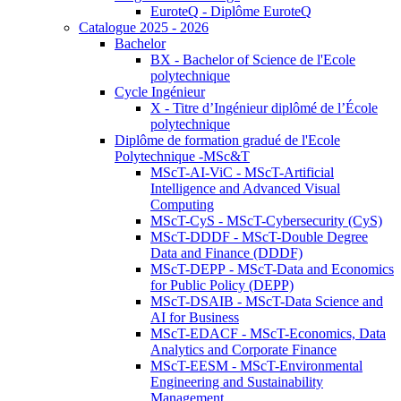
EuroteQ - Diplôme EuroteQ
Catalogue 2025 - 2026
Bachelor
BX - Bachelor of Science de l'Ecole
polytechnique
Cycle Ingénieur
X - Titre d’Ingénieur diplômé de l’École
polytechnique
Diplôme de formation gradué de l'Ecole
Polytechnique -MSc&T
MScT-AI-ViC - MScT-Artificial
Intelligence and Advanced Visual
Computing
MScT-CyS - MScT-Cybersecurity (CyS)
MScT-DDDF - MScT-Double Degree
Data and Finance (DDDF)
MScT-DEPP - MScT-Data and Economics
for Public Policy (DEPP)
MScT-DSAIB - MScT-Data Science and
AI for Business
MScT-EDACF - MScT-Economics, Data
Analytics and Corporate Finance
MScT-EESM - MScT-Environmental
Engineering and Sustainability
Management