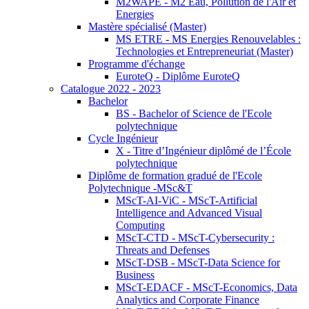
M2WAPE - M2 Eau, Pollution de l'Air et
Energies
Mastère spécialisé (Master)
MS ETRE - MS Energies Renouvelables :
Technologies et Entrepreneuriat (Master)
Programme d'échange
EuroteQ - Diplôme EuroteQ
Catalogue 2022 - 2023
Bachelor
BS - Bachelor of Science de l'Ecole
polytechnique
Cycle Ingénieur
X - Titre d’Ingénieur diplômé de l’École
polytechnique
Diplôme de formation gradué de l'Ecole
Polytechnique -MSc&T
MScT-AI-ViC - MScT-Artificial
Intelligence and Advanced Visual
Computing
MScT-CTD - MScT-Cybersecurity :
Threats and Defenses
MScT-DSB - MScT-Data Science for
Business
MScT-EDACF - MScT-Economics, Data
Analytics and Corporate Finance