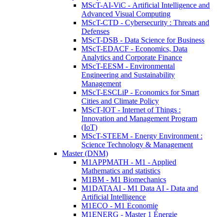
MScT-AI-ViC - Artificial Intelligence and
Advanced Visual Computing
MScT-CTD - Cybersecurity : Threats and
Defenses
MScT-DSB - Data Science for Business
MScT-EDACF - Economics, Data
Analytics and Corporate Finance
MScT-EESM - Environmental
Engineering and Sustainability
Management
MScT-ESCLiP - Economics for Smart
Cities and Climate Policy
MScT-IOT - Internet of Things :
Innovation and Management Program
(IoT)
MScT-STEEM - Energy Environment :
Science Technology & Management
Master (DNM)
M1APPMATH - M1 - Applied
Mathematics and statistics
M1BM - M1 Biomechanics
M1DATAAI - M1 Data AI - Data and
Artificial Intelligence
M1ECO - M1 Economie
M1ENERG - Master 1 Énergie