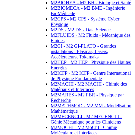
M2BIOHEA - M2 BH - Biologie et Santé
M2BIOMECA - M2 BME - Ingénierie
BioMédicale
M2CPS - M2 CPS - Système Cyber
Physique
M2DS - M2 DS - Data Science
M2FLUIDS - M2 Fluids - Mécanique des
Fluides
M2GI - M2 GI-PLATO - Grandes
installations - Plasmas, Lasers,
Accélérateurs, Tokamaks
M2HEP - M2 HEP - Physique des Hautes
Energies
M2ICFP - M2 ICFP - Centre International
de Physique Fondamentale
M2MACHI - M2 MACHI - Chimie des
Matériaux et Interfaces
M2MARES - M2 PBR - Physique par
Recherche
M2MATHMOD - M2 MM - Modélisation
Mathématique
M2MECENCLI - M2 MECENCLI -
Génie Mécanique pour les Cliniciens
M2MOCHI - M2 MoChI - Chimie
Moléculaire et Interfaces