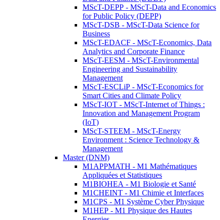
MScT-DEPP - MScT-Data and Economics
for Public Policy (DEPP)
MScT-DSB - MScT-Data Science for
Business
MScT-EDACF - MScT-Economics, Data
Analytics and Corporate Finance
MScT-EESM - MScT-Environmental
Engineering and Sustainability
Management
MScT-ESCLiP - MScT-Economics for
Smart Cities and Climate Policy
MScT-IOT - MScT-Internet of Things :
Innovation and Management Program
(IoT)
MScT-STEEM - MScT-Energy
Environment : Science Technology &
Management
Master (DNM)
M1APPMATH - M1 Mathématiques
Appliquées et Statistiques
M1BIOHEA - M1 Biologie et Santé
M1CHEINT - M1 Chimie et Interfaces
M1CPS - M1 Système Cyber Physique
M1HEP - M1 Physique des Hautes
Energies