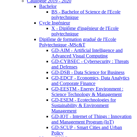
Catalogue 2019 - 2020
Bachelor
BS - Bachelor of Science de l'Ecole
polytechnique
Cycle Ingénieur
X - Diplôme d'ingénieur de l'Ecole
polytechnique
Diplôme de formation gradué de l'Ecole
Polytechnique -MSc&T
GD-AIM - Artificial Intelligence and
Advanced Visual Computing
GD-CYBSEC - Cybersecurity : Threats
and Defenses
GD-DSB - Data Science for Business
GD-EDCF - Economics, Data Analytics
and Corporate Finance
GD-EESTM - Energy Environment :
Science Technology & Management
GD-ESEM - Ecotechnologies for
Sustainability & Environment
Management
GD-IOT - Internet of Things : Innovation
and Management Program (IoT)
GD-SCUP - Smart Cities and Urban
Policy