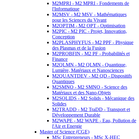
M2MPRI - M2 MPRI - Fondements de
l'Informatique
M2MSV - M2 MSV - Mathématiques
pour les Sciences du Vivant
M2OPTIM - M2 OPT - Optimisation
M2PIC - M2 PIC - Projet, Innovation,
Conception
M2PLASPHYFUS - M2 PPF - Physique
des Plasmas et de la Fusion
M2PROBFIN - M2 PF - Probabilités et
Finance
M2QLMN - M2 QLMN - Quantique,
Lumière, Matériaux et Nanosciences
M2QUANTDEV - M2 QD - Dispositifs
Quantiques
M2SMNO - M2 SMNO - Science des
Matériaux et des Nano-Objets
M2SOLIDS - M2 Solids - Mécanique des
Solides
M2TRADD - M2 TraDD - Transport et
Développement Durable
M2WAPE - M2 WAPE - Eau, Pollution de
l'Air et Energie
Master of Science (CGE)
MSc Entrepreneurs - MSc X-HEC