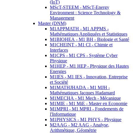
(IoT)
MScT-STEEM - MScT-Energy
Environment : Science Technology &
Management
Master (DNM)
M1APPMATH - M1 APPMS -
Mathématiques Appliquées et Statistiques
M1BIOHEA - M1 BH - Biologie et Santé
M1CHEINT - M1 CI - Chimie et
Interfaces
M1CPS - M1 CPS - Système Cyber
Physique
M1HEP - M1 HEP - Physique des Hautes
Energies
M1IES - M1 IES - Innovation, Entreprise
et Société
M1MATHJHADA - M1 MJH -
Mathématiques Jacques Hadamard
M1MECHA - M1 Mech - Mécanique
M1MIE - M1 MiE - Master en Economie
M1MPRI - M1 MPRI - Fondements de
l'Informatique
M1PHYSICS - M1 PHYS - Physique
M2AAG - M2 AAG - Analyse,
Arithmétique, Géométrie