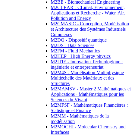
M2BE - Biomechanical Engineering
M2CLEAR - CLimat, Environnement,
Applications et Recherche - Water, Air,
Pollution and Energy
M2CMASIC - Conception, Modélisation
et Architecture des Systèmes Industriels
Complexes
M2DQ - Dispositif quantique
M2DS - Data Sciences
M2FM - Fluid Mechanics
M2HEP - High Energy physics
M2ITIE - Innovation Technologique :
ingénierie et entrepreneuriat
M2M4S - Modélisation Multiphysique
Multiéchelle des Matériaux et des
Structures
M2MAMSV - Master 2 Mathématiques et
Applications - Mathématiques pour les
Sciences du Vivant
M2MFSF - Mathématiques Financières :
Statistique et Finance
M2MM - Mathématiques de la
modélisation
M2MOCHI - Molecular Chemistry and
Interfaces