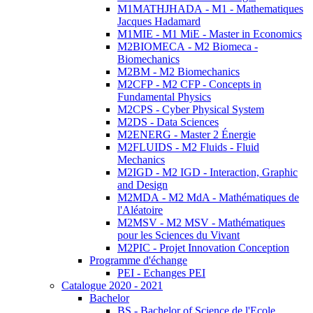
M1MATHJHADA - M1 - Mathematiques
Jacques Hadamard
M1MIE - M1 MiE - Master in Economics
M2BIOMECA - M2 Biomeca -
Biomechanics
M2BM - M2 Biomechanics
M2CFP - M2 CFP - Concepts in
Fundamental Physics
M2CPS - Cyber Physical System
M2DS - Data Sciences
M2ENERG - Master 2 Énergie
M2FLUIDS - M2 Fluids - Fluid
Mechanics
M2IGD - M2 IGD - Interaction, Graphic
and Design
M2MDA - M2 MdA - Mathématiques de
l'Aléatoire
M2MSV - M2 MSV - Mathématiques
pour les Sciences du Vivant
M2PIC - Projet Innovation Conception
Programme d'échange
PEI - Echanges PEI
Catalogue 2020 - 2021
Bachelor
BS - Bachelor of Science de l'Ecole