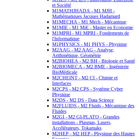
et Société
M1MATHJHADA - M1 MJH -
Mathématiques Jacques Hadamard
M1MECHA - M1 Mech - Mécanique
M1MIE - M1 MiE - Master en Economie
M1MPRI - M1 MPRI - Fondements de
l'Informatique
M1PHYSICS - M1 PHYS - Physique
M2AAG - M2 AAG - Analyse,
Arithmétique, Géométrie
M2BIOHEA - M2 BH - Biologie et Santé
M2BIOMECA - M2 BME - Ingénierie
BioMédicale
M2CHEINT - M2 CI - Chimie et
Interfaces
M2CPS - M2 CPS - Système Cyber
Physique
M2DS - M2 DS - Data Science
M2FLUIDS - M2 Fluids - Mécanique des
Fluides
M2GI - M2 GI-PLATO - Grandes
installations - Plasmas, Lasers,
Accélérateurs, Tokamaks
M2HEP - M2 HEP - Physique des Hautes