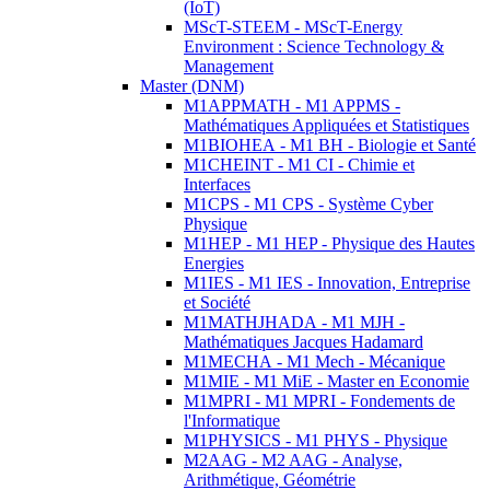
(IoT)
MScT-STEEM - MScT-Energy
Environment : Science Technology &
Management
Master (DNM)
M1APPMATH - M1 APPMS -
Mathématiques Appliquées et Statistiques
M1BIOHEA - M1 BH - Biologie et Santé
M1CHEINT - M1 CI - Chimie et
Interfaces
M1CPS - M1 CPS - Système Cyber
Physique
M1HEP - M1 HEP - Physique des Hautes
Energies
M1IES - M1 IES - Innovation, Entreprise
et Société
M1MATHJHADA - M1 MJH -
Mathématiques Jacques Hadamard
M1MECHA - M1 Mech - Mécanique
M1MIE - M1 MiE - Master en Economie
M1MPRI - M1 MPRI - Fondements de
l'Informatique
M1PHYSICS - M1 PHYS - Physique
M2AAG - M2 AAG - Analyse,
Arithmétique, Géométrie