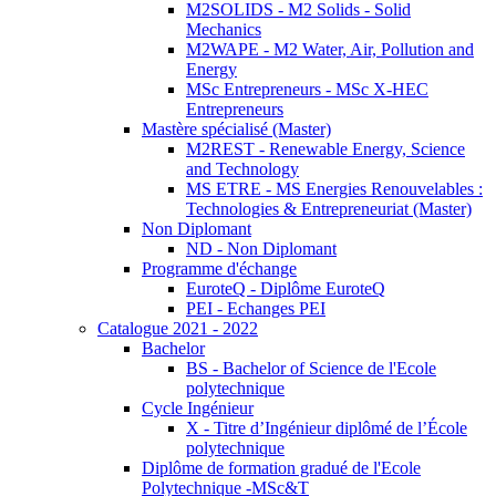
M2SOLIDS - M2 Solids - Solid
Mechanics
M2WAPE - M2 Water, Air, Pollution and
Energy
MSc Entrepreneurs - MSc X-HEC
Entrepreneurs
Mastère spécialisé (Master)
M2REST - Renewable Energy, Science
and Technology
MS ETRE - MS Energies Renouvelables :
Technologies & Entrepreneuriat (Master)
Non Diplomant
ND - Non Diplomant
Programme d'échange
EuroteQ - Diplôme EuroteQ
PEI - Echanges PEI
Catalogue 2021 - 2022
Bachelor
BS - Bachelor of Science de l'Ecole
polytechnique
Cycle Ingénieur
X - Titre d’Ingénieur diplômé de l’École
polytechnique
Diplôme de formation gradué de l'Ecole
Polytechnique -MSc&T