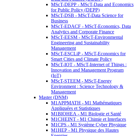
MScT-DEPP - MScT-Data and Economics
for Public Policy (DEPP)
MScT-DSB - MScT-Data Science for
Business
MScT-EDACF - MScT-Economics, Data
Analytics and Corporate Finance
MScT-EESM - MScT-Environmental
Engineering and Sustainability
Management
MScT-ESCLiP - MScT-Economics for
Smart Cities and Climate Policy
MScT-IOT - MScT-Internet of Things :
Innovation and Management Program
(IoT)
MScT-STEEM - MScT-Energy
Environment : Science Technology &
Management
Master (DNM)
M1APPMATH - M1 Mathématiques
Appliquées et Statistiques
M1BIOHEA - M1 Biologie et Santé
M1CHEINT - M1 Chimie et Interfaces
M1CPS - M1 Système Cyber Physique
M1HEP - M1 Physique des Hautes
Energies