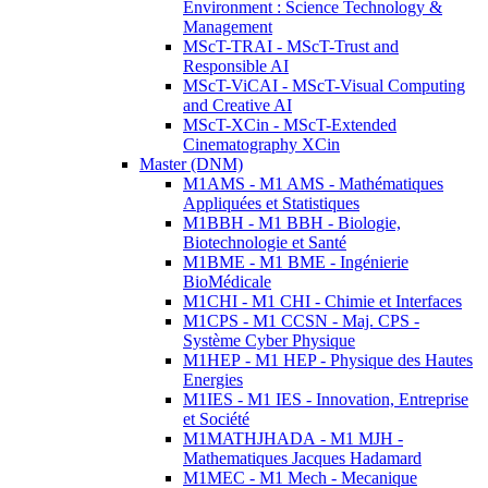
Environment : Science Technology &
Management
MScT-TRAI - MScT-Trust and
Responsible AI
MScT-ViCAI - MScT-Visual Computing
and Creative AI
MScT-XCin - MScT-Extended
Cinematography XCin
Master (DNM)
M1AMS - M1 AMS - Mathématiques
Appliquées et Statistiques
M1BBH - M1 BBH - Biologie,
Biotechnologie et Santé
M1BME - M1 BME - Ingénierie
BioMédicale
M1CHI - M1 CHI - Chimie et Interfaces
M1CPS - M1 CCSN - Maj. CPS -
Système Cyber Physique
M1HEP - M1 HEP - Physique des Hautes
Energies
M1IES - M1 IES - Innovation, Entreprise
et Société
M1MATHJHADA - M1 MJH -
Mathematiques Jacques Hadamard
M1MEC - M1 Mech - Mecanique