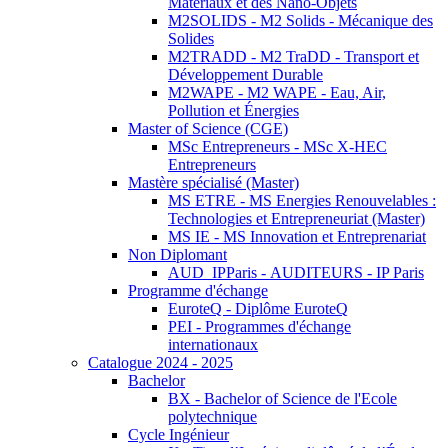
Matériaux et des Nano-Objets
M2SOLIDS - M2 Solids - Mécanique des
Solides
M2TRADD - M2 TraDD - Transport et
Développement Durable
M2WAPE - M2 WAPE - Eau, Air,
Pollution et Énergies
Master of Science (CGE)
MSc Entrepreneurs - MSc X-HEC
Entrepreneurs
Mastère spécialisé (Master)
MS ETRE - MS Energies Renouvelables :
Technologies et Entrepreneuriat (Master)
MS IE - MS Innovation et Entreprenariat
Non Diplomant
AUD_IPParis - AUDITEURS - IP Paris
Programme d'échange
EuroteQ - Diplôme EuroteQ
PEI - Programmes d'échange
internationaux
Catalogue 2024 - 2025
Bachelor
BX - Bachelor of Science de l'Ecole
polytechnique
Cycle Ingénieur