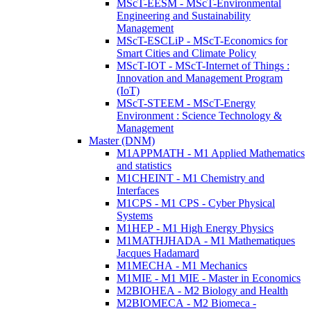
MScT-EESM - MScT-Environmental
Engineering and Sustainability
Management
MScT-ESCLiP - MScT-Economics for
Smart Cities and Climate Policy
MScT-IOT - MScT-Internet of Things :
Innovation and Management Program
(IoT)
MScT-STEEM - MScT-Energy
Environment : Science Technology &
Management
Master (DNM)
M1APPMATH - M1 Applied Mathematics
and statistics
M1CHEINT - M1 Chemistry and
Interfaces
M1CPS - M1 CPS - Cyber Physical
Systems
M1HEP - M1 High Energy Physics
M1MATHJHADA - M1 Mathematiques
Jacques Hadamard
M1MECHA - M1 Mechanics
M1MIE - M1 MIE - Master in Economics
M2BIOHEA - M2 Biology and Health
M2BIOMECA - M2 Biomeca -