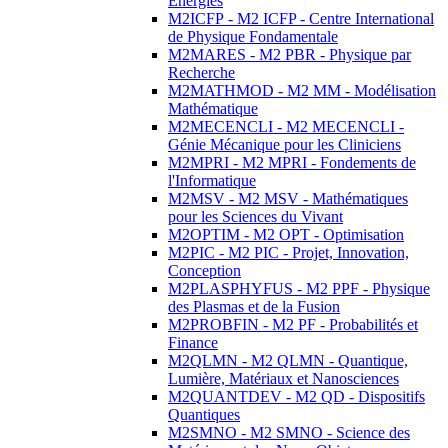
Energies
M2ICFP - M2 ICFP - Centre International
de Physique Fondamentale
M2MARES - M2 PBR - Physique par
Recherche
M2MATHMOD - M2 MM - Modélisation
Mathématique
M2MECENCLI - M2 MECENCLI -
Génie Mécanique pour les Cliniciens
M2MPRI - M2 MPRI - Fondements de
l'Informatique
M2MSV - M2 MSV - Mathématiques
pour les Sciences du Vivant
M2OPTIM - M2 OPT - Optimisation
M2PIC - M2 PIC - Projet, Innovation,
Conception
M2PLASPHYFUS - M2 PPF - Physique
des Plasmas et de la Fusion
M2PROBFIN - M2 PF - Probabilités et
Finance
M2QLMN - M2 QLMN - Quantique,
Lumière, Matériaux et Nanosciences
M2QUANTDEV - M2 QD - Dispositifs
Quantiques
M2SMNO - M2 SMNO - Science des