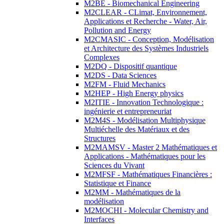
M2BE - Biomechanical Engineering
M2CLEAR - CLimat, Environnement,
Applications et Recherche - Water, Air,
Pollution and Energy
M2CMASIC - Conception, Modélisation
et Architecture des Systèmes Industriels
Complexes
M2DQ - Dispositif quantique
M2DS - Data Sciences
M2FM - Fluid Mechanics
M2HEP - High Energy physics
M2ITIE - Innovation Technologique :
ingénierie et entrepreneuriat
M2M4S - Modélisation Multiphysique
Multiéchelle des Matériaux et des
Structures
M2MAMSV - Master 2 Mathématiques et
Applications - Mathématiques pour les
Sciences du Vivant
M2MFSF - Mathématiques Financières :
Statistique et Finance
M2MM - Mathématiques de la
modélisation
M2MOCHI - Molecular Chemistry and
Interfaces