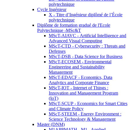
polytechnique
Cycle Ingénieur
X - Titre d’Ingénieur diplômé de l’École
polytechnique
Diplôme de formation gradué de l'Ecole
Polytechnique -MSc&T
MScT-AIAVC - Artificial Intelligence and
Advanced Visual Computing
MScT-CTD - Cybersecurity : Threats and
Defenses
MScT-DSB - Data Science for Business
MScT-ECOSEM - Environmental
Engineering and Sustainability
Management
MScT-EDACF - Economics, Data
Analytics and Corporate Finance
MScT-IOT - Internet of Things :
Innovation and Management Program
(IoT)
MScT-SCUP - Economics for Smart Cities
and Climate Policy
MScT-STEEM - Energy Environment :
Science Technology & Management
Master (DNM)
M1APPMATH - M1 - Applied