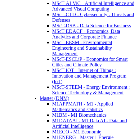
MScT-AI-ViC - Artificial Intelligence and
Advanced Visual Computing
MScT-CTD - Cybersecurity : Threats and
Defenses
MScT-DSB - Data Science for Business
MScT-EDACF - Economics, Data
Analytics and Corporate Finance
MScT-EESM - Environmental
Engineering and Sustainability
Management
MScT-ESCLiP - Economics for Smart
Cities and Climate Policy
MScT-IOT - Internet of Things :
Innovation and Management Program
(IoT)
MScT-STEEM - Energy Environment :
Science Technology & Management
Master (DNM)
M1APPMATH - M1 - Applied
Mathematics and statistics
M1BM - M1 Biomechanics
M1DATAAI - M1 Data AI - Data and
Artificial Intelligence
M1ECO - M1 Economie
M1ENERG - Master 1 Énergie