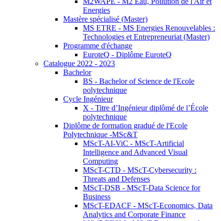
M2WAPE - M2 Eau, Pollution de l'Air et
Energies
Mastère spécialisé (Master)
MS ETRE - MS Energies Renouvelables :
Technologies et Entrepreneuriat (Master)
Programme d'échange
EuroteQ - Diplôme EuroteQ
Catalogue 2022 - 2023
Bachelor
BS - Bachelor of Science de l'Ecole
polytechnique
Cycle Ingénieur
X - Titre d’Ingénieur diplômé de l’École
polytechnique
Diplôme de formation gradué de l'Ecole
Polytechnique -MSc&T
MScT-AI-ViC - MScT-Artificial
Intelligence and Advanced Visual
Computing
MScT-CTD - MScT-Cybersecurity :
Threats and Defenses
MScT-DSB - MScT-Data Science for
Business
MScT-EDACF - MScT-Economics, Data
Analytics and Corporate Finance