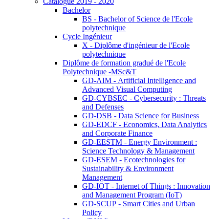
Catalogue 2019 - 2020
Bachelor
BS - Bachelor of Science de l'Ecole
polytechnique
Cycle Ingénieur
X - Diplôme d'ingénieur de l'Ecole
polytechnique
Diplôme de formation gradué de l'Ecole
Polytechnique -MSc&T
GD-AIM - Artificial Intelligence and
Advanced Visual Computing
GD-CYBSEC - Cybersecurity : Threats
and Defenses
GD-DSB - Data Science for Business
GD-EDCF - Economics, Data Analytics
and Corporate Finance
GD-EESTM - Energy Environment :
Science Technology & Management
GD-ESEM - Ecotechnologies for
Sustainability & Environment
Management
GD-IOT - Internet of Things : Innovation
and Management Program (IoT)
GD-SCUP - Smart Cities and Urban
Policy