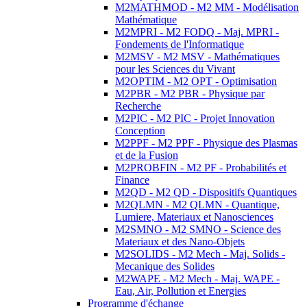
M2MATHMOD - M2 MM - Modélisation
Mathématique
M2MPRI - M2 FODQ - Maj. MPRI -
Fondements de l'Informatique
M2MSV - M2 MSV - Mathématiques
pour les Sciences du Vivant
M2OPTIM - M2 OPT - Optimisation
M2PBR - M2 PBR - Physique par
Recherche
M2PIC - M2 PIC - Projet Innovation
Conception
M2PPF - M2 PPF - Physique des Plasmas
et de la Fusion
M2PROBFIN - M2 PF - Probabilités et
Finance
M2QD - M2 QD - Dispositifs Quantiques
M2QLMN - M2 QLMN - Quantique,
Lumiere, Materiaux et Nanosciences
M2SMNO - M2 SMNO - Science des
Materiaux et des Nano-Objets
M2SOLIDS - M2 Mech - Maj. Solids -
Mecanique des Solides
M2WAPE - M2 Mech - Maj. WAPE -
Eau, Air, Pollution et Energies
Programme d'échange