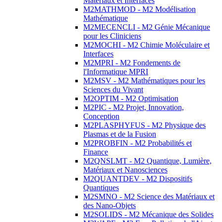
Matériaux et Interfaces
M2MATHMOD - M2 Modélisation
Mathématique
M2MECENCLI - M2 Génie Mécanique
pour les Cliniciens
M2MOCHI - M2 Chimie Moléculaire et
Interfaces
M2MPRI - M2 Fondements de
l'Informatique MPRI
M2MSV - M2 Mathématiques pour les
Sciences du Vivant
M2OPTIM - M2 Optimisation
M2PIC - M2 Projet, Innovation,
Conception
M2PLASPHYFUS - M2 Physique des
Plasmas et de la Fusion
M2PROBFIN - M2 Probabilités et
Finance
M2QNSLMT - M2 Quantique, Lumière,
Matériaux et Nanosciences
M2QUANTDEV - M2 Dispositifs
Quantiques
M2SMNO - M2 Science des Matériaux et
des Nano-Objets
M2SOLIDS - M2 Mécanique des Solides