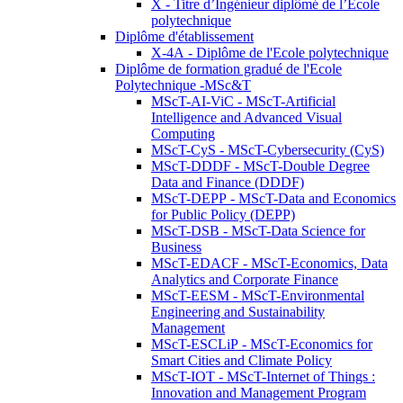
X - Titre d’Ingénieur diplômé de l’École
polytechnique
Diplôme d'établissement
X-4A - Diplôme de l'Ecole polytechnique
Diplôme de formation gradué de l'Ecole
Polytechnique -MSc&T
MScT-AI-ViC - MScT-Artificial
Intelligence and Advanced Visual
Computing
MScT-CyS - MScT-Cybersecurity (CyS)
MScT-DDDF - MScT-Double Degree
Data and Finance (DDDF)
MScT-DEPP - MScT-Data and Economics
for Public Policy (DEPP)
MScT-DSB - MScT-Data Science for
Business
MScT-EDACF - MScT-Economics, Data
Analytics and Corporate Finance
MScT-EESM - MScT-Environmental
Engineering and Sustainability
Management
MScT-ESCLiP - MScT-Economics for
Smart Cities and Climate Policy
MScT-IOT - MScT-Internet of Things :
Innovation and Management Program