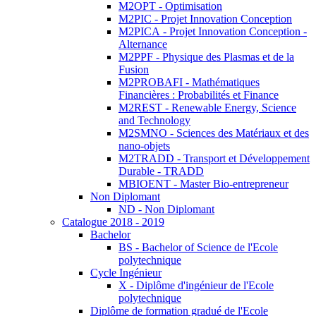
M2OPT - Optimisation
M2PIC - Projet Innovation Conception
M2PICA - Projet Innovation Conception -
Alternance
M2PPF - Physique des Plasmas et de la
Fusion
M2PROBAFI - Mathématiques
Financières : Probabilités et Finance
M2REST - Renewable Energy, Science
and Technology
M2SMNO - Sciences des Matériaux et des
nano-objets
M2TRADD - Transport et Développement
Durable - TRADD
MBIOENT - Master Bio-entrepreneur
Non Diplomant
ND - Non Diplomant
Catalogue 2018 - 2019
Bachelor
BS - Bachelor of Science de l'Ecole
polytechnique
Cycle Ingénieur
X - Diplôme d'ingénieur de l'Ecole
polytechnique
Diplôme de formation gradué de l'Ecole