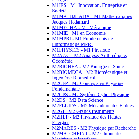
M1IES - M1 Innovation, Entreprise et
Société
M1MATHJHADA - M1 Mathématiques
Jacques Hadamard
M1MECHA - M1 Mécanique
M1MIE - M1 en Economie
M1MPRI - M1 Fondements de
l'Informatique MPRI
M1PHYSICS - M1 Physique
M2AAG - M2 Analyse, Arithmétique,
Géométrie
M2BIOHEA - M2 Biologie et Santé
M2BIOMECA - M2 Biomécanique et
Ingéniérie Biomédical
M2CFP - M2 Concepts en Physique
Fondamentale
M2CPS - M2 Système Cyber Physique
M2DS - M2 Data Science
M2FLUIDS - M2 Mécanique des Fluides
M2GI - M2 Grands Instruments
M2HEP - M2 Physique des Hautes
Energies
M2MARES - M2 Physique par Recherche
M2MATCHEINT - M2 Chimie des