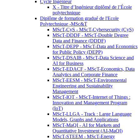
Cycle Ingénieur
X - Titre d’Ingénieur diplômé de l’École
polytechnique
Diplôme de formation gradué de l'Ecole
Polytechnique -MSc&T
MScT-CyS - MScT-Cybersecurity (CyS)
MScT-DDDF - MScT-Double Degree
Data and Finance (DDDF)
MScT-DEPP - MScT-Data and Economics
for Public Policy (DEPP)
MScT-DSAIB - MScT-Data Science and
AI for Business
MScT-EDACF - MScT-Economics, Data
Analytics and Corporate Finance
MScT-EESM - MScT-Environmental
Engineering and Sustainability
Management
MScT-IOT - MScT-Internet of Things :
Innovation and Management Program
(IoT)
MScT-LLGA - Track : Large Language
Models, Graphs and Applications
MScT-MaQI - AI for Markets and
Quantitative Investment (AI-MaQI)
MScT-STEEM - MScT-Energy