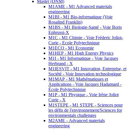
Master (DNM)
M1AME - M1 Advanced materials
engineering
M1BI - M1 Bio-informatique (Voie
Rosalind Franklin)
M1BS - M1 Biologie-Santé - Voie Boris
Ephrussi-X
M1C - M1 Chimie - Voie Fréderic Joliot-
Curie - Ecole Polytechnique
M1ECO - M1 Economie
M1HEP - M1 High Energy Physics
M1I - M1 Informatique - Voie Jacques
Herbrand - X
M1IESVIT - M1 Innovation, Entreprise, et
Société - Voie Innovation technologique
M1MAP - M1 Mathématiques et
Applications - Voie Jacques Hadamard -
École Polytechnique
M1P - M1 Physique - Voie Irène Joliot
Curie - X
M1STEPE - M1 STEPE - Sciences pour
les défis de l'environnement/Sciences for
environmentals challenges
M2AME - Advanced materials
engineering