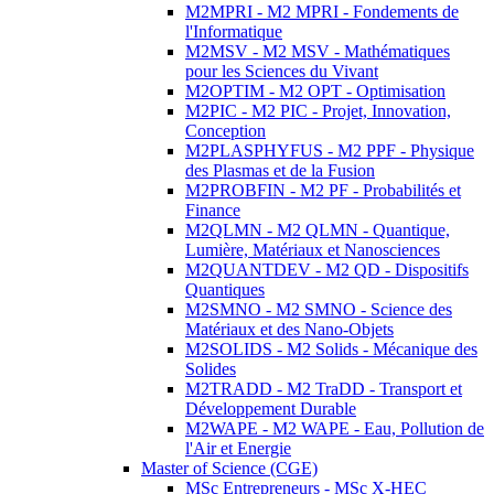
M2MPRI - M2 MPRI - Fondements de
l'Informatique
M2MSV - M2 MSV - Mathématiques
pour les Sciences du Vivant
M2OPTIM - M2 OPT - Optimisation
M2PIC - M2 PIC - Projet, Innovation,
Conception
M2PLASPHYFUS - M2 PPF - Physique
des Plasmas et de la Fusion
M2PROBFIN - M2 PF - Probabilités et
Finance
M2QLMN - M2 QLMN - Quantique,
Lumière, Matériaux et Nanosciences
M2QUANTDEV - M2 QD - Dispositifs
Quantiques
M2SMNO - M2 SMNO - Science des
Matériaux et des Nano-Objets
M2SOLIDS - M2 Solids - Mécanique des
Solides
M2TRADD - M2 TraDD - Transport et
Développement Durable
M2WAPE - M2 WAPE - Eau, Pollution de
l'Air et Energie
Master of Science (CGE)
MSc Entrepreneurs - MSc X-HEC