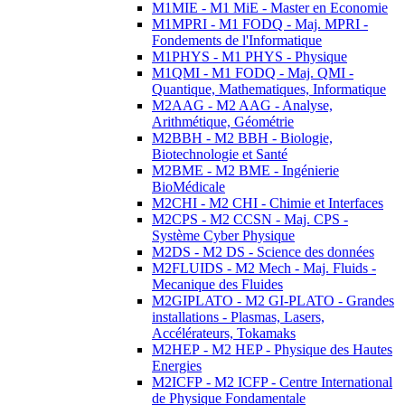
M1MIE - M1 MiE - Master en Economie
M1MPRI - M1 FODQ - Maj. MPRI -
Fondements de l'Informatique
M1PHYS - M1 PHYS - Physique
M1QMI - M1 FODQ - Maj. QMI -
Quantique, Mathematiques, Informatique
M2AAG - M2 AAG - Analyse,
Arithmétique, Géométrie
M2BBH - M2 BBH - Biologie,
Biotechnologie et Santé
M2BME - M2 BME - Ingénierie
BioMédicale
M2CHI - M2 CHI - Chimie et Interfaces
M2CPS - M2 CCSN - Maj. CPS -
Système Cyber Physique
M2DS - M2 DS - Science des données
M2FLUIDS - M2 Mech - Maj. Fluids -
Mecanique des Fluides
M2GIPLATO - M2 GI-PLATO - Grandes
installations - Plasmas, Lasers,
Accélérateurs, Tokamaks
M2HEP - M2 HEP - Physique des Hautes
Energies
M2ICFP - M2 ICFP - Centre International
de Physique Fondamentale