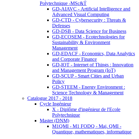
Polytechnique -MSc&T
GD-AIAVC - Artificial Intelligence and
Advanced Visual Computing
GD-CTD - Cybersecurity : Threats &
Defenses
GD-DSB - Data Science for Business
GD-ECOSEM - Ecotechnologies for
Sustainability & Environment
Management
GD-EDACF - Economics, Data Analytics
and Corporate Finance
GD-IOT - Internet of Things : Innovation
and Management Program (IoT)
GD-SCUP - Smart Cities and Urban
Policy
GD-STEEM - Energy Environment :
Science Technology & Management
Catalogue 2017 - 2018
Cycle Ingénieur
X - Diplôme d'ingénieur de l'Ecole
Polytechnique
Master (DNM)
M1QMI - M1 FODQ - Maj. QMI -
Quantique, mathematiques, informatique