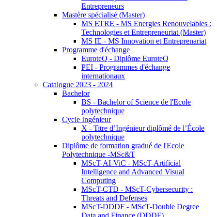
Entrepreneurs
Mastère spécialisé (Master)
MS ETRE - MS Energies Renouvelables :
Technologies et Entrepreneuriat (Master)
MS IE - MS Innovation et Entreprenariat
Programme d'échange
EuroteQ - Diplôme EuroteQ
PEI - Programmes d'échange
internationaux
Catalogue 2023 - 2024
Bachelor
BS - Bachelor of Science de l'Ecole
polytechnique
Cycle Ingénieur
X - Titre d’Ingénieur diplômé de l’École
polytechnique
Diplôme de formation gradué de l'Ecole
Polytechnique -MSc&T
MScT-AI-ViC - MScT-Artificial
Intelligence and Advanced Visual
Computing
MScT-CTD - MScT-Cybersecurity :
Threats and Defenses
MScT-DDDF - MScT-Double Degree
Data and Finance (DDDF)