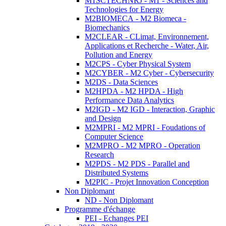
M1SCTECHNRJ - M1 - Sciences and
Technologies for Energy
M2BIOMECA - M2 Biomeca -
Biomechanics
M2CLEAR - CLimat, Environnement,
Applications et Recherche - Water, Air,
Pollution and Energy
M2CPS - Cyber Physical System
M2CYBER - M2 Cyber - Cybersecurity
M2DS - Data Sciences
M2HPDA - M2 HPDA - High
Performance Data Analytics
M2IGD - M2 IGD - Interaction, Graphic
and Design
M2MPRI - M2 MPRI - Foudations of
Computer Science
M2MPRO - M2 MPRO - Operation
Research
M2PDS - M2 PDS - Parallel and
Distributed Systems
M2PIC - Projet Innovation Conception
Non Diplomant
ND - Non Diplomant
Programme d'échange
PEI - Echanges PEI