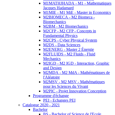
M1MATHJHADA - M1 - Mathematiques
Jacques Hadamard
M1MIE - M1 MiE - Master in Economics
M2BIOMECA - M2 Biomeca -
Biomechanics
M2BM - M2 Biomechanics
M2CFP - M2 CFP - Concepts in
Fundamental Physics
M2CPS - Cyber Physical System
M2DS - Data Sciences
M2ENERG - Master 2 Énergie
M2FLUIDS - M2 Fluids - Fluid
Mechanics
M2IGD - M2 IGD - Interaction, Graphic
and Design
M2MDA - M2 MdA - Mathématiques de
l'Aléatoire
M2MSV - M2 MSV - Mathématiques
pour les Sciences du Vivant
M2PIC - Projet Innovation Conception
Programme d'échange
PEI - Echanges PEI
Catalogue 2020 - 2021
Bachelor
BS - Bachelor of Science de l'Ecole