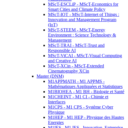
MScT-ESCLiP - MScT-Economics for
Smart Cities and Climate Policy
MScT-IOT - MScT-Internet of Things :
Innovation and Management Program
(IoT)
MScT-STEEM - MScT-Energy
Environment : Science Technology &
Management
MScT-TRAI - MScT-Trust and
Responsible AI
MScT-ViCAI - MScT-Visual Computing
and Creative AI
MScT-XCin - MScT-Extended
Cinematography XCin
Master (DNM)
M1APPMATH - M1 APPMS -
Mathématiques Appliquées et Statistiques
M1BIOHEA - M1 BH - Biologie et Santé
M1CHEINT - M1 CI - Chimie et
Interfaces
M1CPS - M1 CPS - Système Cyber
Physique
M1HEP - M1 HEP - Physique des Hautes
Energies
M1IES - M1 IES - Innovation, Entreprise