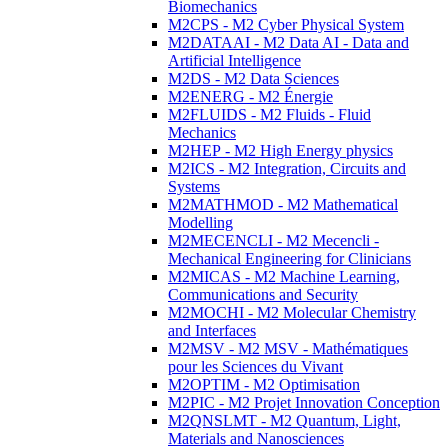
Biomechanics
M2CPS - M2 Cyber Physical System
M2DATAAI - M2 Data AI - Data and
Artificial Intelligence
M2DS - M2 Data Sciences
M2ENERG - M2 Énergie
M2FLUIDS - M2 Fluids - Fluid
Mechanics
M2HEP - M2 High Energy physics
M2ICS - M2 Integration, Circuits and
Systems
M2MATHMOD - M2 Mathematical
Modelling
M2MECENCLI - M2 Mecencli -
Mechanical Engineering for Clinicians
M2MICAS - M2 Machine Learning,
Communications and Security
M2MOCHI - M2 Molecular Chemistry
and Interfaces
M2MSV - M2 MSV - Mathématiques
pour les Sciences du Vivant
M2OPTIM - M2 Optimisation
M2PIC - M2 Projet Innovation Conception
M2QNSLMT - M2 Quantum, Light,
Materials and Nanosciences