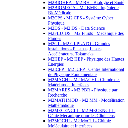
M2BIOHEA - M2 BH - Biologie et Santé
M2BIOMECA - M2 BME - Ingénierie
BioMédicale
M2CPS - M2 CPS - Système Cyber
Physique
M2DS - M2 DS - Data Science
M2FLUIDS - M2 Fluids - Mécanique des
Fluides
M2GI - M2 GI-PLATO - Grandes
installations - Plasmas, Lasers,
Accélérateurs, Tokamaks
M2HEP - M2 HEP - Physique des Hautes
Energies
M2ICFP - M2 ICFP - Centre International
de Physique Fondamentale
M2MACHI - M2 MACHI - Chimie des
Matériaux et Interfaces
M2MARES - M2 PBR - Physique par
Recherche
M2MATHMOD - M2 MM - Modélisation
Mathématique
M2MECENCLI - M2 MECENCLI -
Génie Mécanique pour les Cliniciens
M2MOCHI - M2 MoChI - Chimie
Moléculaire et Interfaces