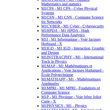
Mathematics and statistics
M1CPS - M1 CPS - Cyber Physical
Systems
M1CSN - M1 CSN - Computer Science
for Networks
M1CYBER - M1 Cyber - Cybersecurity
M1HPDA - M1 HPDA - High
Performance Data Analytics
M1I - M1 Informatique - Voie Jacques
Herbrand - X
M1IGD - M1 IGD - Interaction, Graphic
and Design
M1INTTRACPHY - M1 - International
Track in Physics
M1MAP - M1 Mathématiques et
Applications - Voie Jacques Hadamard -
École Polytechnique
M1MATHAPP - M1 - Mathématiques
Appliquées
M1MPRI - M1 MPRI - Foudations of
Computer Science
M1P - M1 Physique - Voie Irène Joliot
Curie - X
M1PHYSICS - M1 - Physics