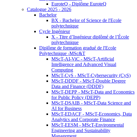
EuroteQ - Diplôme EuroteQ
Catalogue 2025 - 2026
Bachelor
BX - Bachelor of Science de l'Ecole
polytechnique
Cycle Ingénieur
X - Titre d’Ingénieur diplômé de l’École
polytechnique
Diplôme de formation gradué de l'Ecole
Polytechnique -MSc&T
MScT-AI-ViC - MScT-Artificial
Intelligence and Advanced Visual
Computing
MScT-CyS - MScT-Cybersecurity (CyS)
MScT-DDDF - MScT-Double Degree
Data and Finance (DDDF)
MScT-DEPP - MScT-Data and Economics
for Public Policy (DEPP)
MScT-DSAIB - MScT-Data Science and
AI for Business
MScT-EDACF - MScT-Economics, Data
Analytics and Corporate Finance
MScT-EESM - MScT-Environmental
Engineering and Sustainability
Management