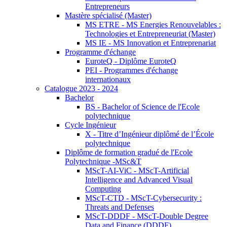
Entrepreneurs
Mastère spécialisé (Master)
MS ETRE - MS Energies Renouvelables :
Technologies et Entrepreneuriat (Master)
MS IE - MS Innovation et Entreprenariat
Programme d'échange
EuroteQ - Diplôme EuroteQ
PEI - Programmes d'échange
internationaux
Catalogue 2023 - 2024
Bachelor
BS - Bachelor of Science de l'Ecole
polytechnique
Cycle Ingénieur
X - Titre d’Ingénieur diplômé de l’École
polytechnique
Diplôme de formation gradué de l'Ecole
Polytechnique -MSc&T
MScT-AI-ViC - MScT-Artificial
Intelligence and Advanced Visual
Computing
MScT-CTD - MScT-Cybersecurity :
Threats and Defenses
MScT-DDDF - MScT-Double Degree
Data and Finance (DDDF)