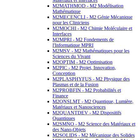
Matériaux et Interfaces
M2MATHMOD - M2 Modélisation
Mathématique
M2MECENCLI - M2 Génie Mécanique
pour les Cliniciens
M2MOCHI - M2 Chimie Moléculaire et
Interfaces
M2MPRI - M2 Fondements de
l'Informatique MPRI
M2MSV - M2 Mathématiques pour les
Sciences du Vivant
M2OPTIM - M2 Optimisation
M2PIC - M2 Projet, Innovation,
Conception
M2PLASPHYFUS - M2 Physique des
Plasmas et de la Fusion
M2PROBFIN - M2 Probabilités et
Finance
M2QNSLMT - M2 Quantique, Lumière,
Matériaux et Nanosciences
M2QUANTDEV - M2 Dispositifs
Quantiques
M2SMNO - M2 Science des Matériaux et
des Nano-Objets
M2SOLIDS - M2 Mécanique des Solides