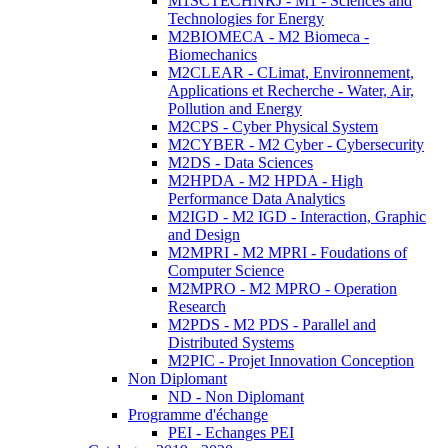
M1SCTECHNRJ - M1 - Sciences and
Technologies for Energy
M2BIOMECA - M2 Biomeca -
Biomechanics
M2CLEAR - CLimat, Environnement,
Applications et Recherche - Water, Air,
Pollution and Energy
M2CPS - Cyber Physical System
M2CYBER - M2 Cyber - Cybersecurity
M2DS - Data Sciences
M2HPDA - M2 HPDA - High
Performance Data Analytics
M2IGD - M2 IGD - Interaction, Graphic
and Design
M2MPRI - M2 MPRI - Foudations of
Computer Science
M2MPRO - M2 MPRO - Operation
Research
M2PDS - M2 PDS - Parallel and
Distributed Systems
M2PIC - Projet Innovation Conception
Non Diplomant
ND - Non Diplomant
Programme d'échange
PEI - Echanges PEI