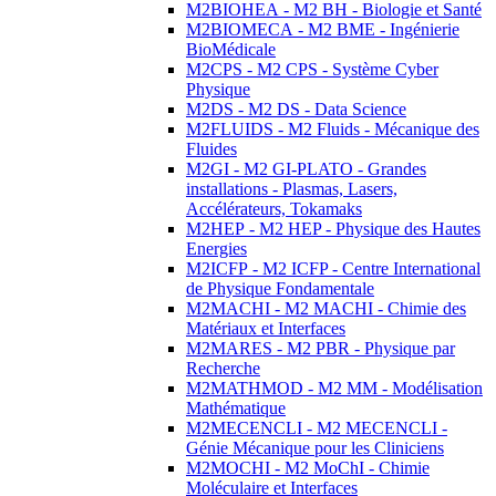
M2BIOHEA - M2 BH - Biologie et Santé
M2BIOMECA - M2 BME - Ingénierie
BioMédicale
M2CPS - M2 CPS - Système Cyber
Physique
M2DS - M2 DS - Data Science
M2FLUIDS - M2 Fluids - Mécanique des
Fluides
M2GI - M2 GI-PLATO - Grandes
installations - Plasmas, Lasers,
Accélérateurs, Tokamaks
M2HEP - M2 HEP - Physique des Hautes
Energies
M2ICFP - M2 ICFP - Centre International
de Physique Fondamentale
M2MACHI - M2 MACHI - Chimie des
Matériaux et Interfaces
M2MARES - M2 PBR - Physique par
Recherche
M2MATHMOD - M2 MM - Modélisation
Mathématique
M2MECENCLI - M2 MECENCLI -
Génie Mécanique pour les Cliniciens
M2MOCHI - M2 MoChI - Chimie
Moléculaire et Interfaces