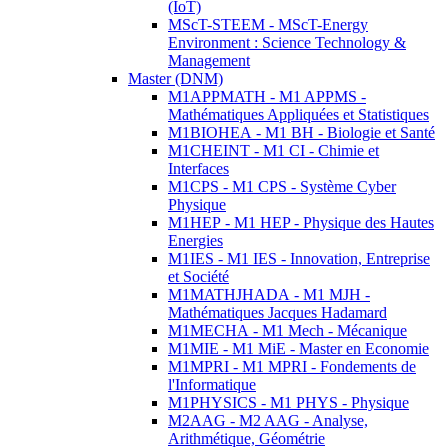
(IoT)
MScT-STEEM - MScT-Energy
Environment : Science Technology &
Management
Master (DNM)
M1APPMATH - M1 APPMS -
Mathématiques Appliquées et Statistiques
M1BIOHEA - M1 BH - Biologie et Santé
M1CHEINT - M1 CI - Chimie et
Interfaces
M1CPS - M1 CPS - Système Cyber
Physique
M1HEP - M1 HEP - Physique des Hautes
Energies
M1IES - M1 IES - Innovation, Entreprise
et Société
M1MATHJHADA - M1 MJH -
Mathématiques Jacques Hadamard
M1MECHA - M1 Mech - Mécanique
M1MIE - M1 MiE - Master en Economie
M1MPRI - M1 MPRI - Fondements de
l'Informatique
M1PHYSICS - M1 PHYS - Physique
M2AAG - M2 AAG - Analyse,
Arithmétique, Géométrie