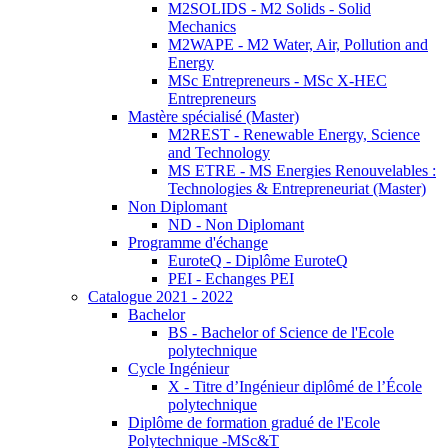
M2SOLIDS - M2 Solids - Solid
Mechanics
M2WAPE - M2 Water, Air, Pollution and
Energy
MSc Entrepreneurs - MSc X-HEC
Entrepreneurs
Mastère spécialisé (Master)
M2REST - Renewable Energy, Science
and Technology
MS ETRE - MS Energies Renouvelables :
Technologies & Entrepreneuriat (Master)
Non Diplomant
ND - Non Diplomant
Programme d'échange
EuroteQ - Diplôme EuroteQ
PEI - Echanges PEI
Catalogue 2021 - 2022
Bachelor
BS - Bachelor of Science de l'Ecole
polytechnique
Cycle Ingénieur
X - Titre d’Ingénieur diplômé de l’École
polytechnique
Diplôme de formation gradué de l'Ecole
Polytechnique -MSc&T