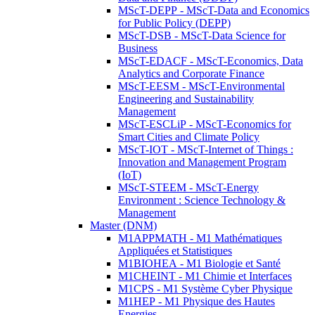
MScT-DEPP - MScT-Data and Economics
for Public Policy (DEPP)
MScT-DSB - MScT-Data Science for
Business
MScT-EDACF - MScT-Economics, Data
Analytics and Corporate Finance
MScT-EESM - MScT-Environmental
Engineering and Sustainability
Management
MScT-ESCLiP - MScT-Economics for
Smart Cities and Climate Policy
MScT-IOT - MScT-Internet of Things :
Innovation and Management Program
(IoT)
MScT-STEEM - MScT-Energy
Environment : Science Technology &
Management
Master (DNM)
M1APPMATH - M1 Mathématiques
Appliquées et Statistiques
M1BIOHEA - M1 Biologie et Santé
M1CHEINT - M1 Chimie et Interfaces
M1CPS - M1 Système Cyber Physique
M1HEP - M1 Physique des Hautes
Energies