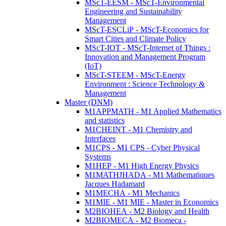
MScT-EESM - MScT-Environmental
Engineering and Sustainability
Management
MScT-ESCLiP - MScT-Economics for
Smart Cities and Climate Policy
MScT-IOT - MScT-Internet of Things :
Innovation and Management Program
(IoT)
MScT-STEEM - MScT-Energy
Environment : Science Technology &
Management
Master (DNM)
M1APPMATH - M1 Applied Mathematics
and statistics
M1CHEINT - M1 Chemistry and
Interfaces
M1CPS - M1 CPS - Cyber Physical
Systems
M1HEP - M1 High Energy Physics
M1MATHJHADA - M1 Mathematiques
Jacques Hadamard
M1MECHA - M1 Mechanics
M1MIE - M1 MIE - Master in Economics
M2BIOHEA - M2 Biology and Health
M2BIOMECA - M2 Biomeca -