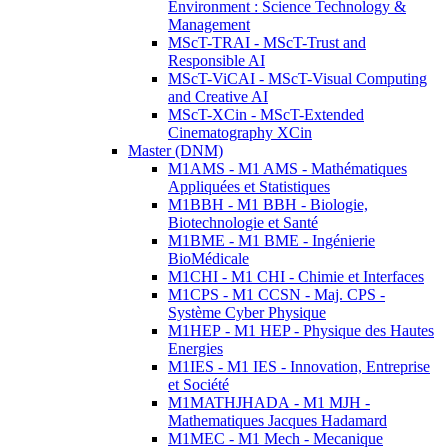
Environment : Science Technology &
Management
MScT-TRAI - MScT-Trust and
Responsible AI
MScT-ViCAI - MScT-Visual Computing
and Creative AI
MScT-XCin - MScT-Extended
Cinematography XCin
Master (DNM)
M1AMS - M1 AMS - Mathématiques
Appliquées et Statistiques
M1BBH - M1 BBH - Biologie,
Biotechnologie et Santé
M1BME - M1 BME - Ingénierie
BioMédicale
M1CHI - M1 CHI - Chimie et Interfaces
M1CPS - M1 CCSN - Maj. CPS -
Système Cyber Physique
M1HEP - M1 HEP - Physique des Hautes
Energies
M1IES - M1 IES - Innovation, Entreprise
et Société
M1MATHJHADA - M1 MJH -
Mathematiques Jacques Hadamard
M1MEC - M1 Mech - Mecanique