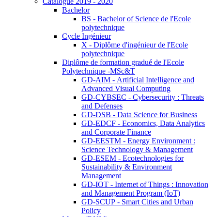
Catalogue 2019 - 2020
Bachelor
BS - Bachelor of Science de l'Ecole
polytechnique
Cycle Ingénieur
X - Diplôme d'ingénieur de l'Ecole
polytechnique
Diplôme de formation gradué de l'Ecole
Polytechnique -MSc&T
GD-AIM - Artificial Intelligence and
Advanced Visual Computing
GD-CYBSEC - Cybersecurity : Threats
and Defenses
GD-DSB - Data Science for Business
GD-EDCF - Economics, Data Analytics
and Corporate Finance
GD-EESTM - Energy Environment :
Science Technology & Management
GD-ESEM - Ecotechnologies for
Sustainability & Environment
Management
GD-IOT - Internet of Things : Innovation
and Management Program (IoT)
GD-SCUP - Smart Cities and Urban
Policy