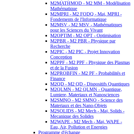
M2MATHMOD - M2 MM - Modélisation
Mathématique
M2MPRI - M2 FODQ - Maj. MPRI -
Fondements de l'Informatique
M2MSV - M2 MSV - Mathématiques
pour les Sciences du Vivant
M2OPTIM - M2 OPT - Optimisation
M2PBR - M2 PBR - Physique par
Recherche
M2PIC - M2 PIC - Projet Innovation
Conception
M2PPF - M2 PPF - Physique des Plasmas
et de la Fusion
M2PROBFIN - M2 PF - Probabilités et
Finance
M2QD - M2 QD - Dispositifs Quantiques
M2QLMN - M2 QLMN - Quantique,
Lumiere, Materiaux et Nanosciences
M2SMNO - M2 SMNO - Science des
Materiaux et des Nano-Objets
M2SOLIDS - M2 Mech - Maj. Solids -
Mecanique des Solides
M2WAPE - M2 Mech - Maj. WAPE -
Eau, Air, Pollution et Energies
Programme d'échange