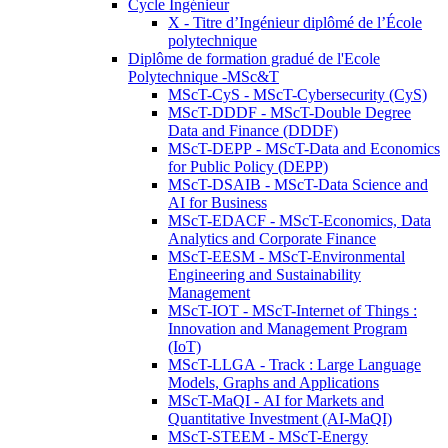
Cycle Ingénieur
X - Titre d’Ingénieur diplômé de l’École
polytechnique
Diplôme de formation gradué de l'Ecole
Polytechnique -MSc&T
MScT-CyS - MScT-Cybersecurity (CyS)
MScT-DDDF - MScT-Double Degree
Data and Finance (DDDF)
MScT-DEPP - MScT-Data and Economics
for Public Policy (DEPP)
MScT-DSAIB - MScT-Data Science and
AI for Business
MScT-EDACF - MScT-Economics, Data
Analytics and Corporate Finance
MScT-EESM - MScT-Environmental
Engineering and Sustainability
Management
MScT-IOT - MScT-Internet of Things :
Innovation and Management Program
(IoT)
MScT-LLGA - Track : Large Language
Models, Graphs and Applications
MScT-MaQI - AI for Markets and
Quantitative Investment (AI-MaQI)
MScT-STEEM - MScT-Energy