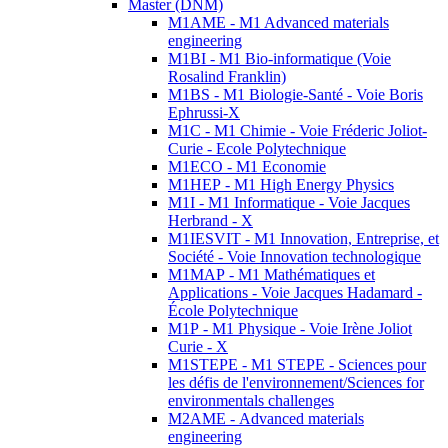
Master (DNM)
M1AME - M1 Advanced materials
engineering
M1BI - M1 Bio-informatique (Voie
Rosalind Franklin)
M1BS - M1 Biologie-Santé - Voie Boris
Ephrussi-X
M1C - M1 Chimie - Voie Fréderic Joliot-
Curie - Ecole Polytechnique
M1ECO - M1 Economie
M1HEP - M1 High Energy Physics
M1I - M1 Informatique - Voie Jacques
Herbrand - X
M1IESVIT - M1 Innovation, Entreprise, et
Société - Voie Innovation technologique
M1MAP - M1 Mathématiques et
Applications - Voie Jacques Hadamard -
École Polytechnique
M1P - M1 Physique - Voie Irène Joliot
Curie - X
M1STEPE - M1 STEPE - Sciences pour
les défis de l'environnement/Sciences for
environmentals challenges
M2AME - Advanced materials
engineering