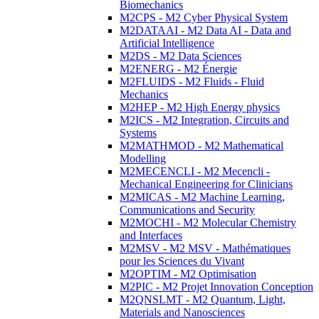
Biomechanics
M2CPS - M2 Cyber Physical System
M2DATAAI - M2 Data AI - Data and
Artificial Intelligence
M2DS - M2 Data Sciences
M2ENERG - M2 Énergie
M2FLUIDS - M2 Fluids - Fluid
Mechanics
M2HEP - M2 High Energy physics
M2ICS - M2 Integration, Circuits and
Systems
M2MATHMOD - M2 Mathematical
Modelling
M2MECENCLI - M2 Mecencli -
Mechanical Engineering for Clinicians
M2MICAS - M2 Machine Learning,
Communications and Security
M2MOCHI - M2 Molecular Chemistry
and Interfaces
M2MSV - M2 MSV - Mathématiques
pour les Sciences du Vivant
M2OPTIM - M2 Optimisation
M2PIC - M2 Projet Innovation Conception
M2QNSLMT - M2 Quantum, Light,
Materials and Nanosciences