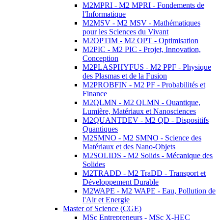
M2MPRI - M2 MPRI - Fondements de
l'Informatique
M2MSV - M2 MSV - Mathématiques
pour les Sciences du Vivant
M2OPTIM - M2 OPT - Optimisation
M2PIC - M2 PIC - Projet, Innovation,
Conception
M2PLASPHYFUS - M2 PPF - Physique
des Plasmas et de la Fusion
M2PROBFIN - M2 PF - Probabilités et
Finance
M2QLMN - M2 QLMN - Quantique,
Lumière, Matériaux et Nanosciences
M2QUANTDEV - M2 QD - Dispositifs
Quantiques
M2SMNO - M2 SMNO - Science des
Matériaux et des Nano-Objets
M2SOLIDS - M2 Solids - Mécanique des
Solides
M2TRADD - M2 TraDD - Transport et
Développement Durable
M2WAPE - M2 WAPE - Eau, Pollution de
l'Air et Energie
Master of Science (CGE)
MSc Entrepreneurs - MSc X-HEC