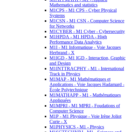
Mathematics and statistics
M1CPS - M1 CPS - Cyber Physical
Systems
M1CSN - M1 CSN - Computer Science
for Networks
M1CYBER - M1 Cyber - Cybersecurity
M1HPDA - M1 HPDA - High
Performance Data Analytics
M1I - M1 Informatique - Voie Jacques
Herbrand - X
M1IGD - M1 IGD - Interaction, Graphic
and Design
M1INTTRACPHY - M1 - International
Track in Physics
M1MAP - M1 Mathématiques et
Applications - Voie Jacques Hadamard -
École Polytechnique
M1MATHAPP - M1 - Mathématiques
Appliquées
M1MPRI - M1 MPRI - Foudations of
Computer Science
M1P - M1 Physique - Voie Irène Joliot
Curie - X
M1PHYSICS - M1 - Physics