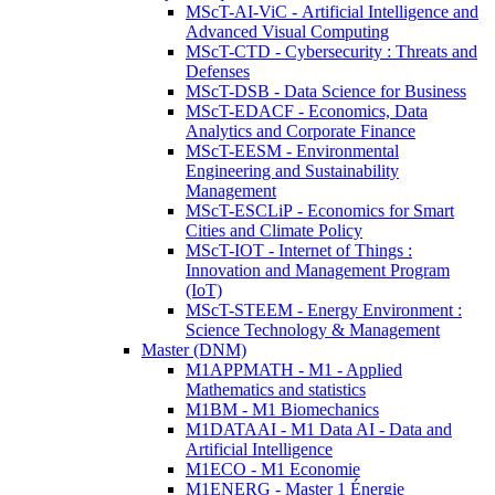
MScT-AI-ViC - Artificial Intelligence and
Advanced Visual Computing
MScT-CTD - Cybersecurity : Threats and
Defenses
MScT-DSB - Data Science for Business
MScT-EDACF - Economics, Data
Analytics and Corporate Finance
MScT-EESM - Environmental
Engineering and Sustainability
Management
MScT-ESCLiP - Economics for Smart
Cities and Climate Policy
MScT-IOT - Internet of Things :
Innovation and Management Program
(IoT)
MScT-STEEM - Energy Environment :
Science Technology & Management
Master (DNM)
M1APPMATH - M1 - Applied
Mathematics and statistics
M1BM - M1 Biomechanics
M1DATAAI - M1 Data AI - Data and
Artificial Intelligence
M1ECO - M1 Economie
M1ENERG - Master 1 Énergie