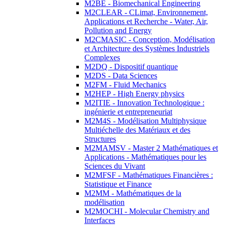
M2BE - Biomechanical Engineering
M2CLEAR - CLimat, Environnement,
Applications et Recherche - Water, Air,
Pollution and Energy
M2CMASIC - Conception, Modélisation
et Architecture des Systèmes Industriels
Complexes
M2DQ - Dispositif quantique
M2DS - Data Sciences
M2FM - Fluid Mechanics
M2HEP - High Energy physics
M2ITIE - Innovation Technologique :
ingénierie et entrepreneuriat
M2M4S - Modélisation Multiphysique
Multiéchelle des Matériaux et des
Structures
M2MAMSV - Master 2 Mathématiques et
Applications - Mathématiques pour les
Sciences du Vivant
M2MFSF - Mathématiques Financières :
Statistique et Finance
M2MM - Mathématiques de la
modélisation
M2MOCHI - Molecular Chemistry and
Interfaces