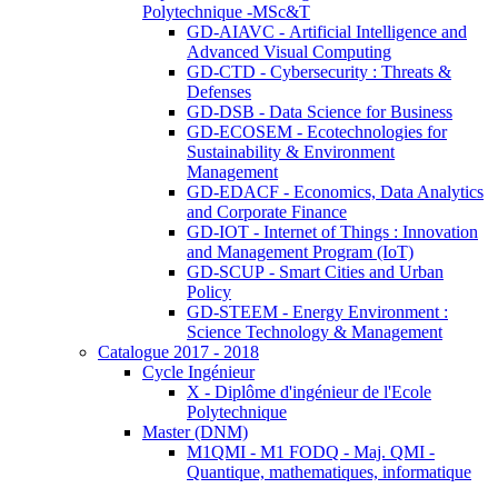
Polytechnique -MSc&T
GD-AIAVC - Artificial Intelligence and
Advanced Visual Computing
GD-CTD - Cybersecurity : Threats &
Defenses
GD-DSB - Data Science for Business
GD-ECOSEM - Ecotechnologies for
Sustainability & Environment
Management
GD-EDACF - Economics, Data Analytics
and Corporate Finance
GD-IOT - Internet of Things : Innovation
and Management Program (IoT)
GD-SCUP - Smart Cities and Urban
Policy
GD-STEEM - Energy Environment :
Science Technology & Management
Catalogue 2017 - 2018
Cycle Ingénieur
X - Diplôme d'ingénieur de l'Ecole
Polytechnique
Master (DNM)
M1QMI - M1 FODQ - Maj. QMI -
Quantique, mathematiques, informatique