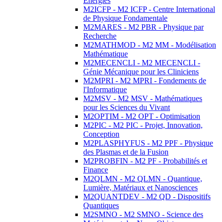
Energies
M2ICFP - M2 ICFP - Centre International
de Physique Fondamentale
M2MARES - M2 PBR - Physique par
Recherche
M2MATHMOD - M2 MM - Modélisation
Mathématique
M2MECENCLI - M2 MECENCLI -
Génie Mécanique pour les Cliniciens
M2MPRI - M2 MPRI - Fondements de
l'Informatique
M2MSV - M2 MSV - Mathématiques
pour les Sciences du Vivant
M2OPTIM - M2 OPT - Optimisation
M2PIC - M2 PIC - Projet, Innovation,
Conception
M2PLASPHYFUS - M2 PPF - Physique
des Plasmas et de la Fusion
M2PROBFIN - M2 PF - Probabilités et
Finance
M2QLMN - M2 QLMN - Quantique,
Lumière, Matériaux et Nanosciences
M2QUANTDEV - M2 QD - Dispositifs
Quantiques
M2SMNO - M2 SMNO - Science des