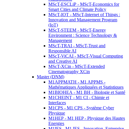
MScT-ESCLiP - MScT-Economics for
Smart Cities and Climate Policy
MScT-IOT - MScT-Internet of Things :
Innovation and Management Program
(IoT)
MScT-STEEM - MScT-Energy
Environment : Science Technology &
Management
MScT-TRAI - MScT-Trust and
Responsible AI
MScT-ViCAI - MScT-Visual Computing
and Creative AI
MScT-XCin - MScT-Extended
Cinematography XCin
Master (DNM)
M1APPMATH - M1 APPMS -
Mathématiques Appliquées et Statistiques
M1BIOHEA - M1 BH - Biologie et Santé
M1CHEINT - M1 CI - Chimie et
Interfaces
M1CPS - M1 CPS - Système Cyber
Physique
M1HEP - M1 HEP - Physique des Hautes
Energies
M1IES - M1 IES - Innovation, Entreprise