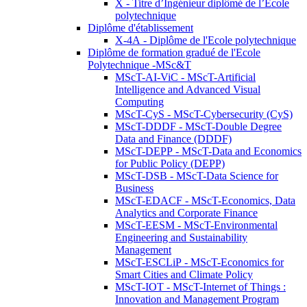
X - Titre d’Ingénieur diplômé de l’École
polytechnique
Diplôme d'établissement
X-4A - Diplôme de l'Ecole polytechnique
Diplôme de formation gradué de l'Ecole
Polytechnique -MSc&T
MScT-AI-ViC - MScT-Artificial
Intelligence and Advanced Visual
Computing
MScT-CyS - MScT-Cybersecurity (CyS)
MScT-DDDF - MScT-Double Degree
Data and Finance (DDDF)
MScT-DEPP - MScT-Data and Economics
for Public Policy (DEPP)
MScT-DSB - MScT-Data Science for
Business
MScT-EDACF - MScT-Economics, Data
Analytics and Corporate Finance
MScT-EESM - MScT-Environmental
Engineering and Sustainability
Management
MScT-ESCLiP - MScT-Economics for
Smart Cities and Climate Policy
MScT-IOT - MScT-Internet of Things :
Innovation and Management Program