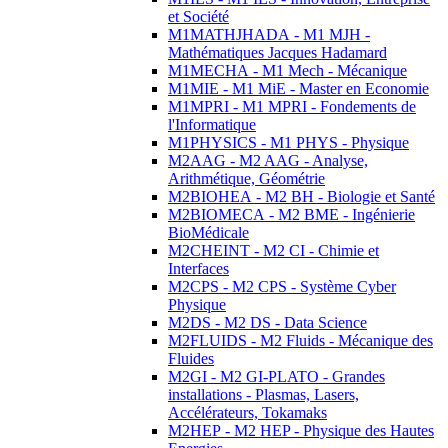
et Société
M1MATHJHADA - M1 MJH -
Mathématiques Jacques Hadamard
M1MECHA - M1 Mech - Mécanique
M1MIE - M1 MiE - Master en Economie
M1MPRI - M1 MPRI - Fondements de
l'Informatique
M1PHYSICS - M1 PHYS - Physique
M2AAG - M2 AAG - Analyse,
Arithmétique, Géométrie
M2BIOHEA - M2 BH - Biologie et Santé
M2BIOMECA - M2 BME - Ingénierie
BioMédicale
M2CHEINT - M2 CI - Chimie et
Interfaces
M2CPS - M2 CPS - Système Cyber
Physique
M2DS - M2 DS - Data Science
M2FLUIDS - M2 Fluids - Mécanique des
Fluides
M2GI - M2 GI-PLATO - Grandes
installations - Plasmas, Lasers,
Accélérateurs, Tokamaks
M2HEP - M2 HEP - Physique des Hautes