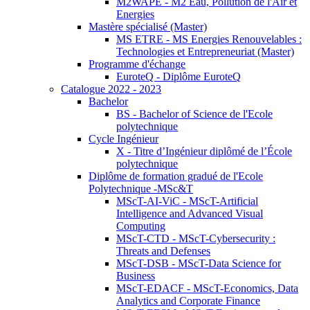
M2WAPE - M2 Eau, Pollution de l'Air et
Energies
Mastère spécialisé (Master)
MS ETRE - MS Energies Renouvelables :
Technologies et Entrepreneuriat (Master)
Programme d'échange
EuroteQ - Diplôme EuroteQ
Catalogue 2022 - 2023
Bachelor
BS - Bachelor of Science de l'Ecole
polytechnique
Cycle Ingénieur
X - Titre d’Ingénieur diplômé de l’École
polytechnique
Diplôme de formation gradué de l'Ecole
Polytechnique -MSc&T
MScT-AI-ViC - MScT-Artificial
Intelligence and Advanced Visual
Computing
MScT-CTD - MScT-Cybersecurity :
Threats and Defenses
MScT-DSB - MScT-Data Science for
Business
MScT-EDACF - MScT-Economics, Data
Analytics and Corporate Finance