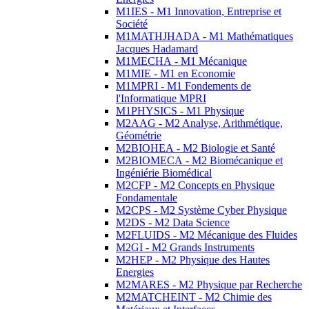
M1IES - M1 Innovation, Entreprise et
Société
M1MATHJHADA - M1 Mathématiques
Jacques Hadamard
M1MECHA - M1 Mécanique
M1MIE - M1 en Economie
M1MPRI - M1 Fondements de
l'Informatique MPRI
M1PHYSICS - M1 Physique
M2AAG - M2 Analyse, Arithmétique,
Géométrie
M2BIOHEA - M2 Biologie et Santé
M2BIOMECA - M2 Biomécanique et
Ingéniérie Biomédical
M2CFP - M2 Concepts en Physique
Fondamentale
M2CPS - M2 Système Cyber Physique
M2DS - M2 Data Science
M2FLUIDS - M2 Mécanique des Fluides
M2GI - M2 Grands Instruments
M2HEP - M2 Physique des Hautes
Energies
M2MARES - M2 Physique par Recherche
M2MATCHEINT - M2 Chimie des