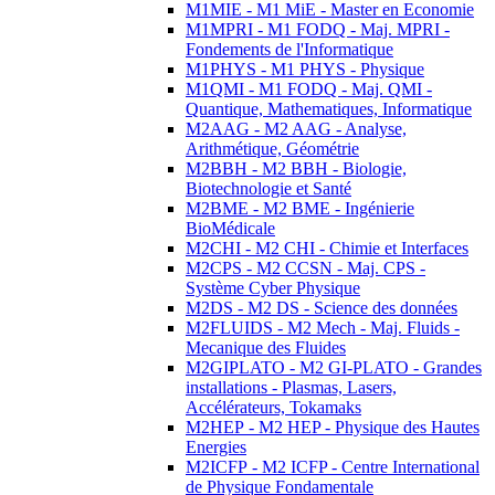
M1MIE - M1 MiE - Master en Economie
M1MPRI - M1 FODQ - Maj. MPRI -
Fondements de l'Informatique
M1PHYS - M1 PHYS - Physique
M1QMI - M1 FODQ - Maj. QMI -
Quantique, Mathematiques, Informatique
M2AAG - M2 AAG - Analyse,
Arithmétique, Géométrie
M2BBH - M2 BBH - Biologie,
Biotechnologie et Santé
M2BME - M2 BME - Ingénierie
BioMédicale
M2CHI - M2 CHI - Chimie et Interfaces
M2CPS - M2 CCSN - Maj. CPS -
Système Cyber Physique
M2DS - M2 DS - Science des données
M2FLUIDS - M2 Mech - Maj. Fluids -
Mecanique des Fluides
M2GIPLATO - M2 GI-PLATO - Grandes
installations - Plasmas, Lasers,
Accélérateurs, Tokamaks
M2HEP - M2 HEP - Physique des Hautes
Energies
M2ICFP - M2 ICFP - Centre International
de Physique Fondamentale