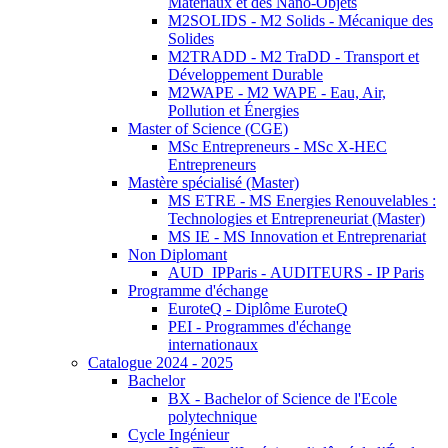
Matériaux et des Nano-Objets
M2SOLIDS - M2 Solids - Mécanique des
Solides
M2TRADD - M2 TraDD - Transport et
Développement Durable
M2WAPE - M2 WAPE - Eau, Air,
Pollution et Énergies
Master of Science (CGE)
MSc Entrepreneurs - MSc X-HEC
Entrepreneurs
Mastère spécialisé (Master)
MS ETRE - MS Energies Renouvelables :
Technologies et Entrepreneuriat (Master)
MS IE - MS Innovation et Entreprenariat
Non Diplomant
AUD_IPParis - AUDITEURS - IP Paris
Programme d'échange
EuroteQ - Diplôme EuroteQ
PEI - Programmes d'échange
internationaux
Catalogue 2024 - 2025
Bachelor
BX - Bachelor of Science de l'Ecole
polytechnique
Cycle Ingénieur