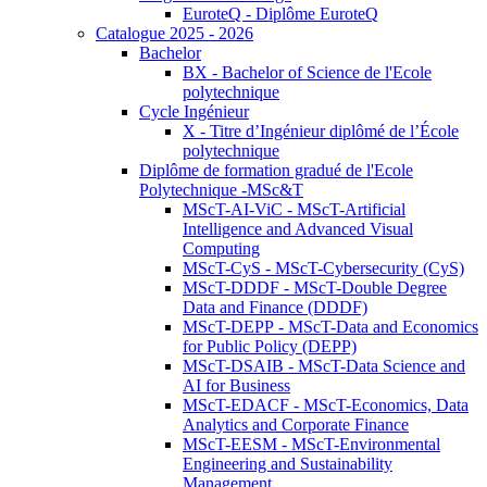
EuroteQ - Diplôme EuroteQ
Catalogue 2025 - 2026
Bachelor
BX - Bachelor of Science de l'Ecole
polytechnique
Cycle Ingénieur
X - Titre d’Ingénieur diplômé de l’École
polytechnique
Diplôme de formation gradué de l'Ecole
Polytechnique -MSc&T
MScT-AI-ViC - MScT-Artificial
Intelligence and Advanced Visual
Computing
MScT-CyS - MScT-Cybersecurity (CyS)
MScT-DDDF - MScT-Double Degree
Data and Finance (DDDF)
MScT-DEPP - MScT-Data and Economics
for Public Policy (DEPP)
MScT-DSAIB - MScT-Data Science and
AI for Business
MScT-EDACF - MScT-Economics, Data
Analytics and Corporate Finance
MScT-EESM - MScT-Environmental
Engineering and Sustainability
Management