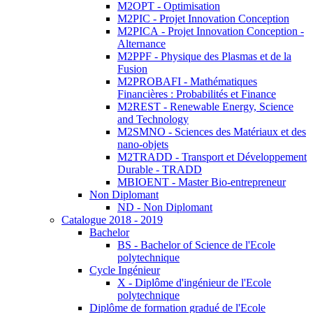
M2OPT - Optimisation
M2PIC - Projet Innovation Conception
M2PICA - Projet Innovation Conception -
Alternance
M2PPF - Physique des Plasmas et de la
Fusion
M2PROBAFI - Mathématiques
Financières : Probabilités et Finance
M2REST - Renewable Energy, Science
and Technology
M2SMNO - Sciences des Matériaux et des
nano-objets
M2TRADD - Transport et Développement
Durable - TRADD
MBIOENT - Master Bio-entrepreneur
Non Diplomant
ND - Non Diplomant
Catalogue 2018 - 2019
Bachelor
BS - Bachelor of Science de l'Ecole
polytechnique
Cycle Ingénieur
X - Diplôme d'ingénieur de l'Ecole
polytechnique
Diplôme de formation gradué de l'Ecole