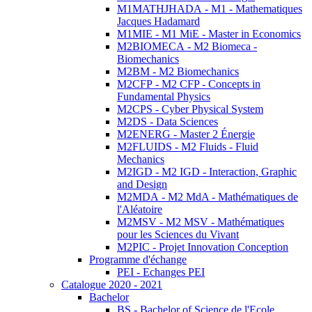
M1MATHJHADA - M1 - Mathematiques
Jacques Hadamard
M1MIE - M1 MiE - Master in Economics
M2BIOMECA - M2 Biomeca -
Biomechanics
M2BM - M2 Biomechanics
M2CFP - M2 CFP - Concepts in
Fundamental Physics
M2CPS - Cyber Physical System
M2DS - Data Sciences
M2ENERG - Master 2 Énergie
M2FLUIDS - M2 Fluids - Fluid
Mechanics
M2IGD - M2 IGD - Interaction, Graphic
and Design
M2MDA - M2 MdA - Mathématiques de
l'Aléatoire
M2MSV - M2 MSV - Mathématiques
pour les Sciences du Vivant
M2PIC - Projet Innovation Conception
Programme d'échange
PEI - Echanges PEI
Catalogue 2020 - 2021
Bachelor
BS - Bachelor of Science de l'Ecole