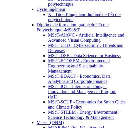
polytechnique
Cycle Ingénieur
X - Titre d’Ingénieur diplômé de l’École
polytechnique
Diplôme de formation gradué de l'Ecole
Polytechnique -MSc&T
MScT-AIAVC - Artificial Intelligence and
Advanced Visual Computing
MScT-CTD - Cybersecurity : Threats and
Defenses
MScT-DSB - Data Science for Business
MScT-ECOSEM - Environmental
Engineering and Sustainability
Management
MScT-EDACF - Economics, Data
Analytics and Corporate Finance
MScT-IOT - Internet of Things :
Innovation and Management Program
(IoT)
MScT-SCUP - Economics for Smart Cities
and Climate Policy
MScT-STEEM - Energy Environment :
Science Technology & Management
Master (DNM)
M1APPMATH - M1 - Applied