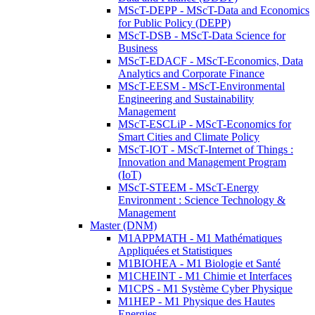
MScT-DEPP - MScT-Data and Economics
for Public Policy (DEPP)
MScT-DSB - MScT-Data Science for
Business
MScT-EDACF - MScT-Economics, Data
Analytics and Corporate Finance
MScT-EESM - MScT-Environmental
Engineering and Sustainability
Management
MScT-ESCLiP - MScT-Economics for
Smart Cities and Climate Policy
MScT-IOT - MScT-Internet of Things :
Innovation and Management Program
(IoT)
MScT-STEEM - MScT-Energy
Environment : Science Technology &
Management
Master (DNM)
M1APPMATH - M1 Mathématiques
Appliquées et Statistiques
M1BIOHEA - M1 Biologie et Santé
M1CHEINT - M1 Chimie et Interfaces
M1CPS - M1 Système Cyber Physique
M1HEP - M1 Physique des Hautes
Energies