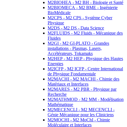
M2BIOHEA - M2 BH - Biologie et Santé
M2BIOMECA - M2 BME - Ingénierie
BioMédicale
M2CPS - M2 CPS - Système Cyber
Physique
M2DS - M2 DS - Data Science
M2FLUIDS - M2 Fluids - Mécanique des
Fluides
M2GI - M2 GI-PLATO - Grandes
installations - Plasmas, Lasers,
Accélérateurs, Tokamaks
M2HEP - M2 HEP - Physique des Hautes
Energies
M2ICFP - M2 ICFP - Centre International
de Physique Fondamentale
M2MACHI - M2 MACHI - Chimie des
Matériaux et Interfaces
M2MARES - M2 PBR - Physique par
Recherche
M2MATHMOD - M2 MM - Modélisation
Mathématique
M2MECENCLI - M2 MECENCLI -
Génie Mécanique pour les Cliniciens
M2MOCHI - M2 MoChI - Chimie
Moléculaire et Interfaces