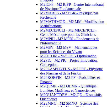
Energies
M2ICFP - M2 ICFP - Centre International
de Physique Fondamentale
M2MARES - M2 PBR - Physique par
Recherche
M2MATHMOD - M2 MM - Modélisation
Mathématique
M2MECENCLI - M2 MECENCLI -
Génie Mécanique pour les Cliniciens
M2MPRI - M2 MPRI - Fondements de
l'Informatique
M2MSV - M2 MSV - Mathématiques
pour les Sciences du Vivant
M2OPTIM - M2 OPT - Optimisation
M2PIC - M2 PIC - Projet, Innovation,
Conception
M2PLASPHYFUS - M2 PPF - Physique
des Plasmas et de la Fusion
M2PROBFIN - M2 PF - Probabilités et
Finance
M2QLMN - M2 QLMN - Quantique,
Lumière, Matériaux et Nanosciences
M2QUANTDEV - M2 QD - Dispositifs
Quantiques
M2SMNO - M2 SMNO - Science des