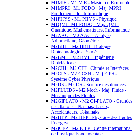
M1MIE - M1 MiE - Master en Economie
M1MPRI - M1 FODQ - Maj. MPRI -
Fondements de l'Informatique
M1PHYS - M1 PHYS - Physique
M1QMI - M1 FODQ - Maj. QMI -
Quantique, Mathematiques, Informatique
M2AAG - M2 AAG - Analyse,
Arithmétique, Géométrie
M2BBH - M2 BBH - Biologie,
Biotechnologie et Santé
M2BME - M2 BME - Ingénierie
BioMédicale
M2CHI - M2 CHI - Chimie et Interfaces
M2CPS - M2 CCSN - Maj. CPS -
Système Cyber Physique
M2DS - M2 DS - Science des données
M2FLUIDS - M2 Mech - Maj. Fluids -
Mecanique des Fluides
M2GIPLATO - M2 GI-PLATO - Grandes
installations - Plasmas, Lasers,
Accélérateurs, Tokamaks
M2HEP - M2 HEP - Physique des Hautes
Energies
M2ICFP - M2 ICFP - Centre International
de Physique Fondamentale