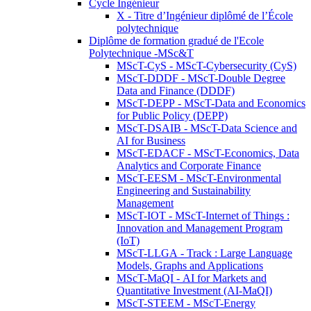
Cycle Ingénieur
X - Titre d’Ingénieur diplômé de l’École
polytechnique
Diplôme de formation gradué de l'Ecole
Polytechnique -MSc&T
MScT-CyS - MScT-Cybersecurity (CyS)
MScT-DDDF - MScT-Double Degree
Data and Finance (DDDF)
MScT-DEPP - MScT-Data and Economics
for Public Policy (DEPP)
MScT-DSAIB - MScT-Data Science and
AI for Business
MScT-EDACF - MScT-Economics, Data
Analytics and Corporate Finance
MScT-EESM - MScT-Environmental
Engineering and Sustainability
Management
MScT-IOT - MScT-Internet of Things :
Innovation and Management Program
(IoT)
MScT-LLGA - Track : Large Language
Models, Graphs and Applications
MScT-MaQI - AI for Markets and
Quantitative Investment (AI-MaQI)
MScT-STEEM - MScT-Energy