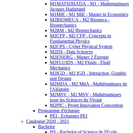
M1MATHJHADA - M1 - Mathematiques
Jacques Hadamard
M1MIE - M1 MiE - Master in Economics
M2BIOMECA - M2 Biomeca -
Biomechanics
M2BM - M2 Biomechanics
M2CFP - M2 CFP - Concepts in
Fundamental Physics
M2CPS - Cyber Physical System
M2DS - Data Sciences
M2ENERG - Master 2 Énergie
M2FLUIDS - M2 Fluids - Fluid
Mechanics
M2IGD - M2 IGD - Interaction, Graphic
and Design
M2MDA - M2 MdA - Mathématiques de
l'Aléatoire
M2MSV - M2 MSV - Mathématiques
pour les Sciences du Vivant
M2PIC - Projet Innovation Conception
Programme d'échange
PEI - Echanges PEI
Catalogue 2020 - 2021
Bachelor
BS - Bachelor of Science de l'Ecole