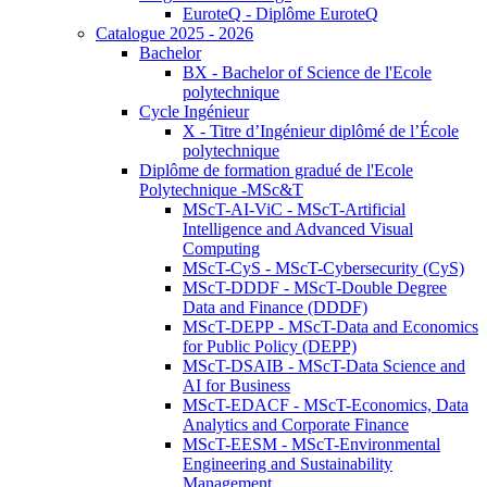
EuroteQ - Diplôme EuroteQ
Catalogue 2025 - 2026
Bachelor
BX - Bachelor of Science de l'Ecole
polytechnique
Cycle Ingénieur
X - Titre d’Ingénieur diplômé de l’École
polytechnique
Diplôme de formation gradué de l'Ecole
Polytechnique -MSc&T
MScT-AI-ViC - MScT-Artificial
Intelligence and Advanced Visual
Computing
MScT-CyS - MScT-Cybersecurity (CyS)
MScT-DDDF - MScT-Double Degree
Data and Finance (DDDF)
MScT-DEPP - MScT-Data and Economics
for Public Policy (DEPP)
MScT-DSAIB - MScT-Data Science and
AI for Business
MScT-EDACF - MScT-Economics, Data
Analytics and Corporate Finance
MScT-EESM - MScT-Environmental
Engineering and Sustainability
Management