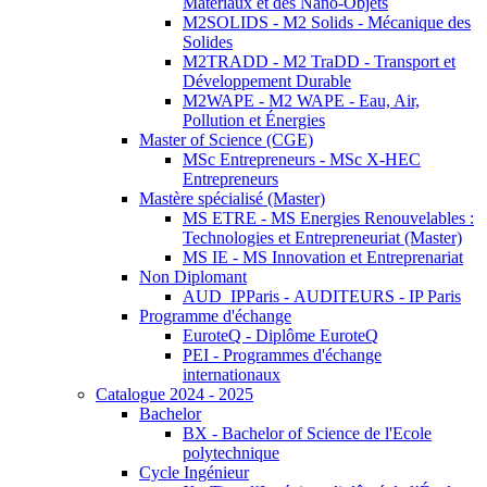
Matériaux et des Nano-Objets
M2SOLIDS - M2 Solids - Mécanique des
Solides
M2TRADD - M2 TraDD - Transport et
Développement Durable
M2WAPE - M2 WAPE - Eau, Air,
Pollution et Énergies
Master of Science (CGE)
MSc Entrepreneurs - MSc X-HEC
Entrepreneurs
Mastère spécialisé (Master)
MS ETRE - MS Energies Renouvelables :
Technologies et Entrepreneuriat (Master)
MS IE - MS Innovation et Entreprenariat
Non Diplomant
AUD_IPParis - AUDITEURS - IP Paris
Programme d'échange
EuroteQ - Diplôme EuroteQ
PEI - Programmes d'échange
internationaux
Catalogue 2024 - 2025
Bachelor
BX - Bachelor of Science de l'Ecole
polytechnique
Cycle Ingénieur