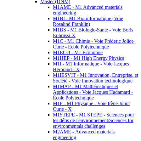
Master (DNM)
M1AME - M1 Advanced materials
engineering
M1BI - M1 Bio-informatique (Voie
Rosalind Franklin)
M1BS - M1 Biologie-Santé - Voie Boris
Ephrussi-X
M1C - M1 Chimie - Voie Fréderic Joliot-
Curie - Ecole Polytechnique
M1ECO - M1 Economie
M1HEP - M1 High Energy Physics
M1I - M1 Informatique - Voie Jacques
Herbrand - X
M1IESVIT - M1 Innovation, Entreprise, et
Société - Voie Innovation technologique
M1MAP - M1 Mathématiques et
Applications - Voie Jacques Hadamard -
École Polytechnique
M1P - M1 Physique - Voie Irène Joliot
Curie - X
M1STEPE - M1 STEPE - Sciences pour
les défis de l'environnement/Sciences for
environmentals challenges
M2AME - Advanced materials
engineering