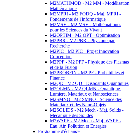
M2MATHMOD - M2 MM - Modélisation
Mathématique
M2MPRI - M2 FODQ - Maj. MPRI -
Fondements de l'Informatique
M2MSV - M2 MSV - Mathématiques
pour les Sciences du Vivant
M2OPTIM - M2 OPT - Optimisation
M2PBR - M2 PBR - Physique par
Recherche
M2PIC - M2 PIC - Projet Innovation
Conception
M2PPF - M2 PPF - Physique des Plasmas
et de la Fusion
M2PROBFIN - M2 PF - Probabilités et
Finance
M2QD - M2 QD - Dispositifs Quantiques
M2QLMN - M2 QLMN - Quantique,
Lumiere, Materiaux et Nanosciences
M2SMNO - M2 SMNO - Science des
Materiaux et des Nano-Objets
M2SOLIDS - M2 Mech - Maj. Solids -
Mecanique des Solides
M2WAPE - M2 Mech - Maj. WAPE -
Eau, Air, Pollution et Energies
Programme d'échange