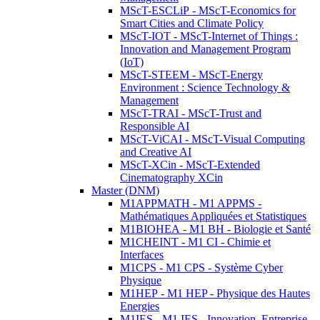
MScT-ESCLiP - MScT-Economics for
Smart Cities and Climate Policy
MScT-IOT - MScT-Internet of Things :
Innovation and Management Program
(IoT)
MScT-STEEM - MScT-Energy
Environment : Science Technology &
Management
MScT-TRAI - MScT-Trust and
Responsible AI
MScT-ViCAI - MScT-Visual Computing
and Creative AI
MScT-XCin - MScT-Extended
Cinematography XCin
Master (DNM)
M1APPMATH - M1 APPMS -
Mathématiques Appliquées et Statistiques
M1BIOHEA - M1 BH - Biologie et Santé
M1CHEINT - M1 CI - Chimie et
Interfaces
M1CPS - M1 CPS - Système Cyber
Physique
M1HEP - M1 HEP - Physique des Hautes
Energies
M1IES - M1 IES - Innovation, Entreprise