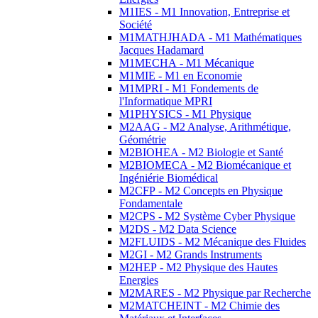
M1IES - M1 Innovation, Entreprise et
Société
M1MATHJHADA - M1 Mathématiques
Jacques Hadamard
M1MECHA - M1 Mécanique
M1MIE - M1 en Economie
M1MPRI - M1 Fondements de
l'Informatique MPRI
M1PHYSICS - M1 Physique
M2AAG - M2 Analyse, Arithmétique,
Géométrie
M2BIOHEA - M2 Biologie et Santé
M2BIOMECA - M2 Biomécanique et
Ingéniérie Biomédical
M2CFP - M2 Concepts en Physique
Fondamentale
M2CPS - M2 Système Cyber Physique
M2DS - M2 Data Science
M2FLUIDS - M2 Mécanique des Fluides
M2GI - M2 Grands Instruments
M2HEP - M2 Physique des Hautes
Energies
M2MARES - M2 Physique par Recherche
M2MATCHEINT - M2 Chimie des