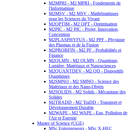
M2MPRI - M2 MPRI - Fondements de
l'Informatique
M2MSV - M2 MSV - Mathématiques
pour les Sciences du Vivant
M2OPTIM - M2 OPT - Optimisation
M2PIC - M2 PIC - Projet, Innovation,
Conception
M2PLASPHYFUS - M2 PPF - Physique
des Plasmas et de la Fusion
M2PROBFIN - M2 PF - Probabilités et
Finance
M2QLMN - M2 QLMN - Quantique,
Lumière, Matériaux et Nanosciences
M2QUANTDEV - M2 QD - Dispositifs
Quantiques
M2SMNO - M2 SMNO - Science des
Matériaux et des Nano-Objets
M2SOLIDS - M2 Solids - Mécanique des
Solides
M2TRADD - M2 TraDD - Transport et
Développement Durable
M2WAPE - M2 WAPE - Eau, Pollution de
l'Air et Energie
Master of Science (CGE)
MSc Entrepreneurs - MSc X-HEC