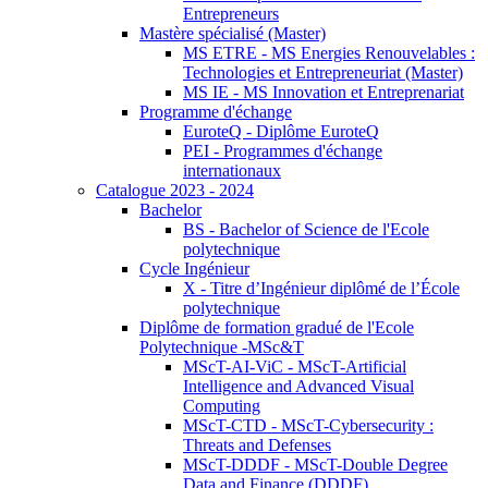
Entrepreneurs
Mastère spécialisé (Master)
MS ETRE - MS Energies Renouvelables :
Technologies et Entrepreneuriat (Master)
MS IE - MS Innovation et Entreprenariat
Programme d'échange
EuroteQ - Diplôme EuroteQ
PEI - Programmes d'échange
internationaux
Catalogue 2023 - 2024
Bachelor
BS - Bachelor of Science de l'Ecole
polytechnique
Cycle Ingénieur
X - Titre d’Ingénieur diplômé de l’École
polytechnique
Diplôme de formation gradué de l'Ecole
Polytechnique -MSc&T
MScT-AI-ViC - MScT-Artificial
Intelligence and Advanced Visual
Computing
MScT-CTD - MScT-Cybersecurity :
Threats and Defenses
MScT-DDDF - MScT-Double Degree
Data and Finance (DDDF)