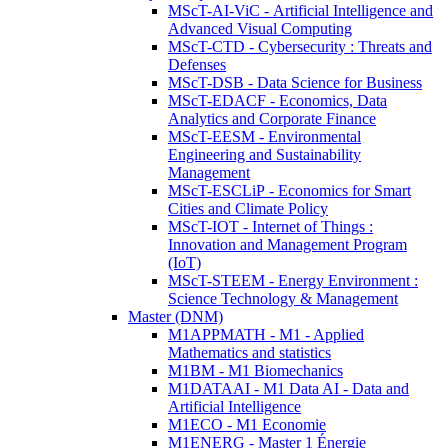
MScT-AI-ViC - Artificial Intelligence and
Advanced Visual Computing
MScT-CTD - Cybersecurity : Threats and
Defenses
MScT-DSB - Data Science for Business
MScT-EDACF - Economics, Data
Analytics and Corporate Finance
MScT-EESM - Environmental
Engineering and Sustainability
Management
MScT-ESCLiP - Economics for Smart
Cities and Climate Policy
MScT-IOT - Internet of Things :
Innovation and Management Program
(IoT)
MScT-STEEM - Energy Environment :
Science Technology & Management
Master (DNM)
M1APPMATH - M1 - Applied
Mathematics and statistics
M1BM - M1 Biomechanics
M1DATAAI - M1 Data AI - Data and
Artificial Intelligence
M1ECO - M1 Economie
M1ENERG - Master 1 Énergie