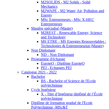
M2SOLIDS - M2 Solids - Solid
Mechanics
M2WAPE - M2 Water, Air, Pollution and
Energy
MSc Entrepreneurs - MSc X-HEC
Entrepreneurs
Mastère spécialisé (Master)
M2REST - Renewable Energy, Science
and Technology
MS ETRE - MS Energies Renouvelables :
Technologies & Entrepreneuriat (Master)
Non Diplomant
ND - Non Diplomant
Programme d'échange
EuroteQ - Diplôme EuroteQ
PEI - Echanges PEI
Catalogue 2021 - 2022
Bachelor
BS - Bachelor of Science de l'Ecole
polytechnique
Cycle Ingénieur
X - Titre d’Ingénieur diplômé de l’École
polytechnique
Diplôme de formation gradué de l'Ecole
Polytechnique -MSc&T