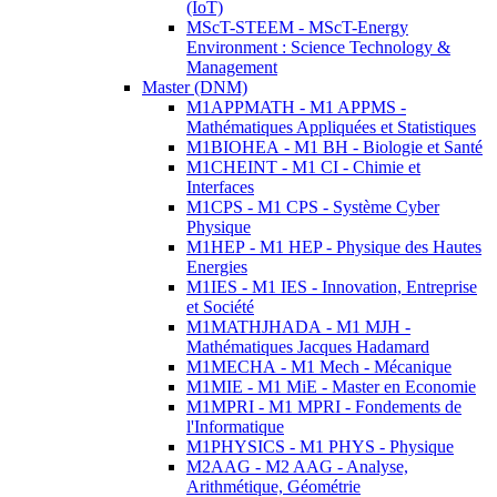
(IoT)
MScT-STEEM - MScT-Energy
Environment : Science Technology &
Management
Master (DNM)
M1APPMATH - M1 APPMS -
Mathématiques Appliquées et Statistiques
M1BIOHEA - M1 BH - Biologie et Santé
M1CHEINT - M1 CI - Chimie et
Interfaces
M1CPS - M1 CPS - Système Cyber
Physique
M1HEP - M1 HEP - Physique des Hautes
Energies
M1IES - M1 IES - Innovation, Entreprise
et Société
M1MATHJHADA - M1 MJH -
Mathématiques Jacques Hadamard
M1MECHA - M1 Mech - Mécanique
M1MIE - M1 MiE - Master en Economie
M1MPRI - M1 MPRI - Fondements de
l'Informatique
M1PHYSICS - M1 PHYS - Physique
M2AAG - M2 AAG - Analyse,
Arithmétique, Géométrie