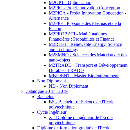
M2OPT - Optimisation
M2PIC - Projet Innovation Conception
M2PICA - Projet Innovation Conception -
Alternance
M2PPF - Physique des Plasmas et de la
Fusion
M2PROBAFI - Mathématiques
Financières : Probabilités et Finance
M2REST - Renewable Energy, Science
and Technology
M2SMNO - Sciences des Matériaux et des
nano-objets
M2TRADD - Transport et Développement
Durable - TRADD
MBIOENT - Master Bio-entrepreneur
Non Diplomant
ND - Non Diplomant
Catalogue 2018 - 2019
Bachelor
BS - Bachelor of Science de l'Ecole
polytechnique
Cycle Ingénieur
X - Diplôme d'ingénieur de l'Ecole
polytechnique
Diplôme de formation gradué de l'Ecole