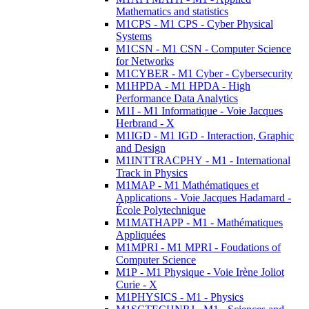
Mathematics and statistics
M1CPS - M1 CPS - Cyber Physical
Systems
M1CSN - M1 CSN - Computer Science
for Networks
M1CYBER - M1 Cyber - Cybersecurity
M1HPDA - M1 HPDA - High
Performance Data Analytics
M1I - M1 Informatique - Voie Jacques
Herbrand - X
M1IGD - M1 IGD - Interaction, Graphic
and Design
M1INTTRACPHY - M1 - International
Track in Physics
M1MAP - M1 Mathématiques et
Applications - Voie Jacques Hadamard -
École Polytechnique
M1MATHAPP - M1 - Mathématiques
Appliquées
M1MPRI - M1 MPRI - Foudations of
Computer Science
M1P - M1 Physique - Voie Irène Joliot
Curie - X
M1PHYSICS - M1 - Physics