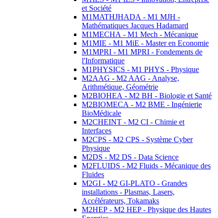
et Société
M1MATHJHADA - M1 MJH -
Mathématiques Jacques Hadamard
M1MECHA - M1 Mech - Mécanique
M1MIE - M1 MiE - Master en Economie
M1MPRI - M1 MPRI - Fondements de
l'Informatique
M1PHYSICS - M1 PHYS - Physique
M2AAG - M2 AAG - Analyse,
Arithmétique, Géométrie
M2BIOHEA - M2 BH - Biologie et Santé
M2BIOMECA - M2 BME - Ingénierie
BioMédicale
M2CHEINT - M2 CI - Chimie et
Interfaces
M2CPS - M2 CPS - Système Cyber
Physique
M2DS - M2 DS - Data Science
M2FLUIDS - M2 Fluids - Mécanique des
Fluides
M2GI - M2 GI-PLATO - Grandes
installations - Plasmas, Lasers,
Accélérateurs, Tokamaks
M2HEP - M2 HEP - Physique des Hautes