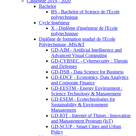
Catalogue 2019 - 2020
Bachelor
BS - Bachelor of Science de l'Ecole
polytechnique
Cycle Ingénieur
X - Diplôme d'ingénieur de l'Ecole
polytechnique
Diplôme de formation gradué de l'Ecole
Polytechnique -MSc&T
GD-AIM - Artificial Intelligence and
Advanced Visual Computing
GD-CYBSEC - Cybersecurity : Threats
and Defenses
GD-DSB - Data Science for Business
GD-EDCF - Economics, Data Analytics
and Corporate Finance
GD-EESTM - Energy Environment :
Science Technology & Management
GD-ESEM - Ecotechnologies for
Sustainability & Environment
Management
GD-IOT - Internet of Things : Innovation
and Management Program (IoT)
GD-SCUP - Smart Cities and Urban
Policy