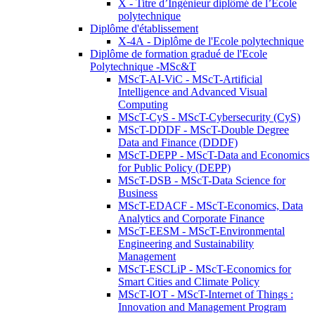
X - Titre d’Ingénieur diplômé de l’École
polytechnique
Diplôme d'établissement
X-4A - Diplôme de l'Ecole polytechnique
Diplôme de formation gradué de l'Ecole
Polytechnique -MSc&T
MScT-AI-ViC - MScT-Artificial
Intelligence and Advanced Visual
Computing
MScT-CyS - MScT-Cybersecurity (CyS)
MScT-DDDF - MScT-Double Degree
Data and Finance (DDDF)
MScT-DEPP - MScT-Data and Economics
for Public Policy (DEPP)
MScT-DSB - MScT-Data Science for
Business
MScT-EDACF - MScT-Economics, Data
Analytics and Corporate Finance
MScT-EESM - MScT-Environmental
Engineering and Sustainability
Management
MScT-ESCLiP - MScT-Economics for
Smart Cities and Climate Policy
MScT-IOT - MScT-Internet of Things :
Innovation and Management Program