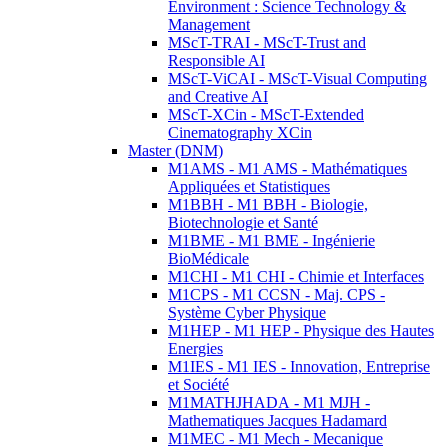
Environment : Science Technology &
Management
MScT-TRAI - MScT-Trust and
Responsible AI
MScT-ViCAI - MScT-Visual Computing
and Creative AI
MScT-XCin - MScT-Extended
Cinematography XCin
Master (DNM)
M1AMS - M1 AMS - Mathématiques
Appliquées et Statistiques
M1BBH - M1 BBH - Biologie,
Biotechnologie et Santé
M1BME - M1 BME - Ingénierie
BioMédicale
M1CHI - M1 CHI - Chimie et Interfaces
M1CPS - M1 CCSN - Maj. CPS -
Système Cyber Physique
M1HEP - M1 HEP - Physique des Hautes
Energies
M1IES - M1 IES - Innovation, Entreprise
et Société
M1MATHJHADA - M1 MJH -
Mathematiques Jacques Hadamard
M1MEC - M1 Mech - Mecanique