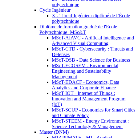
polytechnique
Cycle Ingénieur
X - Titre d’Ingénieur diplômé de l’École
polytechnique
Diplôme de formation gradué de l'Ecole
Polytechnique -MSc&T
MScT-AIAVC - Artificial Intelligence and
Advanced Visual Computing
MScT-CTD - Cybersecurity : Threats and
Defenses
MScT-DSB - Data Science for Business
MScT-ECOSEM - Environmental
Engineering and Sustainability
Management
MScT-EDACF - Economics, Data
Analytics and Corporate Finance
MScT-IOT - Internet of Things :
Innovation and Management Program
(IoT)
MScT-SCUP - Economics for Smart Cities
and Climate Policy
MScT-STEEM - Energy Environment :
Science Technology & Management
Master (DNM)
M1APPMATH - M1 - Applied