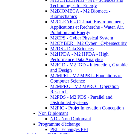
M1SCTECHNRJ - M1 - Sciences and
Technologies for Energy
M2BIOMECA - M2 Biomeca -
Biomechanics
M2CLEAR - CLimat, Environnement,
Applications et Recherche - Water, Air,
Pollution and Energy
M2CPS - Cyber Physical System
M2CYBER - M2 Cyber - Cybersecurity
M2DS - Data Sciences
M2HPDA - M2 HPDA - High
Performance Data Analytics
M2IGD - M2 IGD - Interaction, Graphic
and Design
M2MPRI - M2 MPRI - Foudations of
Computer Science
M2MPRO - M2 MPRO - Operation
Research
M2PDS - M2 PDS - Parallel and
Distributed Systems
M2PIC - Projet Innovation Conception
Non Diplomant
ND - Non Diplomant
Programme d'échange
PEI - Echanges PEI