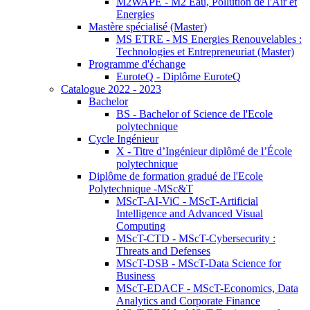
M2WAPE - M2 Eau, Pollution de l'Air et
Energies
Mastère spécialisé (Master)
MS ETRE - MS Energies Renouvelables :
Technologies et Entrepreneuriat (Master)
Programme d'échange
EuroteQ - Diplôme EuroteQ
Catalogue 2022 - 2023
Bachelor
BS - Bachelor of Science de l'Ecole
polytechnique
Cycle Ingénieur
X - Titre d’Ingénieur diplômé de l’École
polytechnique
Diplôme de formation gradué de l'Ecole
Polytechnique -MSc&T
MScT-AI-ViC - MScT-Artificial
Intelligence and Advanced Visual
Computing
MScT-CTD - MScT-Cybersecurity :
Threats and Defenses
MScT-DSB - MScT-Data Science for
Business
MScT-EDACF - MScT-Economics, Data
Analytics and Corporate Finance