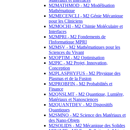
Matériaux et Interfaces
M2MATHMOD - M2 Modélisation
Mathématique
M2MECENCLI - M2 Génie Mécanique
pour les Cliniciens
M2MOCHI - M2 Chimie Moléculaire et
Interfaces
M2MPRI - M2 Fondements de
l'Informatique MPRI
M2MSV - M2 Mathématiques pour les
Sciences du Vivant
M2OPTIM - M2 Optimisation
M2PIC - M2 Projet, Innovation,
Conception
M2PLASPHYFUS - M2 Physique des
Plasmas et de la Fusion
M2PROBFIN - M2 Probabilités et
Finance
M2QNSLMT - M2 Quantique, Lumière,
Matériaux et Nanosciences
M2QUANTDEV - M2 Dispositifs
Quantiques
M2SMNO - M2 Science des Matériaux et
des Nano-Objets
M2SOLIDS - M2 Mécanique des Solides