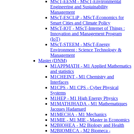
MScT-EESM - MScT-Environmental
Engineering and Sustainability
Management
MScT-ESCLiP - MScT-Economics for
Smart Cities and Climate Policy
MScT-IOT - MScT-Internet of Things :
Innovation and Management Program
(IoT)
MScT-STEEM - MScT-Energy
Environment : Science Technology &
Management
Master (DNM)
M1APPMATH - M1 Applied Mathematics
and statistics
M1CHEINT - M1 Chemistry and
Interfaces
M1CPS - M1 CPS - Cyber Physical
Systems
M1HEP - M1 High Energy Physics
M1MATHJHADA - M1 Mathematiques
Jacques Hadamard
M1MECHA - M1 Mechanics
M1MIE - M1 MIE - Master in Economics
M2BIOHEA - M2 Biology and Health
M2BIOMECA - M2 Biomeca -