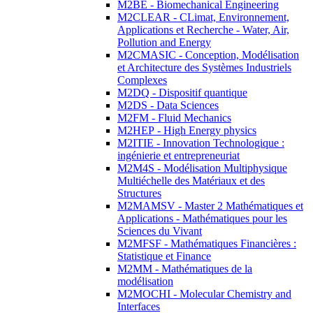
M2BE - Biomechanical Engineering
M2CLEAR - CLimat, Environnement,
Applications et Recherche - Water, Air,
Pollution and Energy
M2CMASIC - Conception, Modélisation
et Architecture des Systèmes Industriels
Complexes
M2DQ - Dispositif quantique
M2DS - Data Sciences
M2FM - Fluid Mechanics
M2HEP - High Energy physics
M2ITIE - Innovation Technologique :
ingénierie et entrepreneuriat
M2M4S - Modélisation Multiphysique
Multiéchelle des Matériaux et des
Structures
M2MAMSV - Master 2 Mathématiques et
Applications - Mathématiques pour les
Sciences du Vivant
M2MFSF - Mathématiques Financières :
Statistique et Finance
M2MM - Mathématiques de la
modélisation
M2MOCHI - Molecular Chemistry and
Interfaces