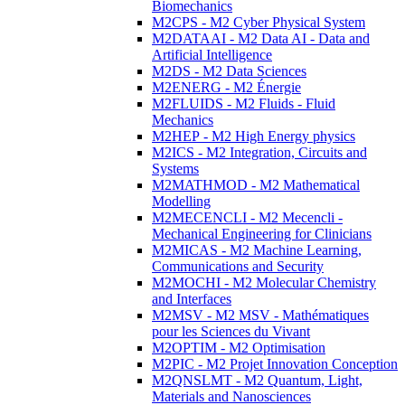
Biomechanics
M2CPS - M2 Cyber Physical System
M2DATAAI - M2 Data AI - Data and
Artificial Intelligence
M2DS - M2 Data Sciences
M2ENERG - M2 Énergie
M2FLUIDS - M2 Fluids - Fluid
Mechanics
M2HEP - M2 High Energy physics
M2ICS - M2 Integration, Circuits and
Systems
M2MATHMOD - M2 Mathematical
Modelling
M2MECENCLI - M2 Mecencli -
Mechanical Engineering for Clinicians
M2MICAS - M2 Machine Learning,
Communications and Security
M2MOCHI - M2 Molecular Chemistry
and Interfaces
M2MSV - M2 MSV - Mathématiques
pour les Sciences du Vivant
M2OPTIM - M2 Optimisation
M2PIC - M2 Projet Innovation Conception
M2QNSLMT - M2 Quantum, Light,
Materials and Nanosciences