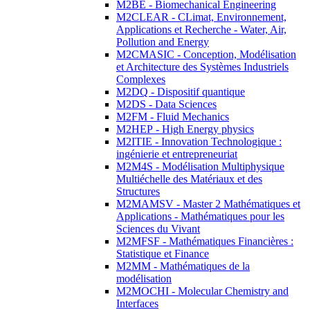
M2BE - Biomechanical Engineering
M2CLEAR - CLimat, Environnement,
Applications et Recherche - Water, Air,
Pollution and Energy
M2CMASIC - Conception, Modélisation
et Architecture des Systèmes Industriels
Complexes
M2DQ - Dispositif quantique
M2DS - Data Sciences
M2FM - Fluid Mechanics
M2HEP - High Energy physics
M2ITIE - Innovation Technologique :
ingénierie et entrepreneuriat
M2M4S - Modélisation Multiphysique
Multiéchelle des Matériaux et des
Structures
M2MAMSV - Master 2 Mathématiques et
Applications - Mathématiques pour les
Sciences du Vivant
M2MFSF - Mathématiques Financières :
Statistique et Finance
M2MM - Mathématiques de la
modélisation
M2MOCHI - Molecular Chemistry and
Interfaces