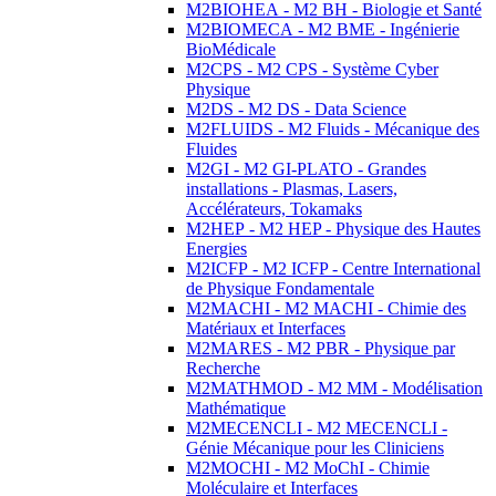
M2BIOHEA - M2 BH - Biologie et Santé
M2BIOMECA - M2 BME - Ingénierie
BioMédicale
M2CPS - M2 CPS - Système Cyber
Physique
M2DS - M2 DS - Data Science
M2FLUIDS - M2 Fluids - Mécanique des
Fluides
M2GI - M2 GI-PLATO - Grandes
installations - Plasmas, Lasers,
Accélérateurs, Tokamaks
M2HEP - M2 HEP - Physique des Hautes
Energies
M2ICFP - M2 ICFP - Centre International
de Physique Fondamentale
M2MACHI - M2 MACHI - Chimie des
Matériaux et Interfaces
M2MARES - M2 PBR - Physique par
Recherche
M2MATHMOD - M2 MM - Modélisation
Mathématique
M2MECENCLI - M2 MECENCLI -
Génie Mécanique pour les Cliniciens
M2MOCHI - M2 MoChI - Chimie
Moléculaire et Interfaces