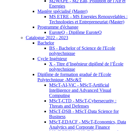
M2WAPE - M2 Eau, Pollution de l'Air et
Energies
Mastère spécialisé (Master)
MS ETRE - MS Energies Renouvelables :
Technologies et Entrepreneuriat (Master)
Programme d'échange
EuroteQ - Diplôme EuroteQ
Catalogue 2022 - 2023
Bachelor
BS - Bachelor of Science de l'Ecole
polytechnique
Cycle Ingénieur
X - Titre d’Ingénieur diplômé de l’École
polytechnique
Diplôme de formation gradué de l'Ecole
Polytechnique -MSc&T
MScT-AI-ViC - MScT-Artificial
Intelligence and Advanced Visual
Computing
MScT-CTD - MScT-Cybersecurity :
Threats and Defenses
MScT-DSB - MScT-Data Science for
Business
MScT-EDACF - MScT-Economics, Data
Analytics and Corporate Finance