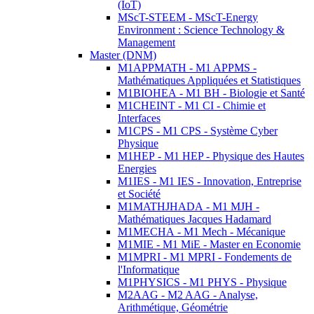
(IoT)
MScT-STEEM - MScT-Energy
Environment : Science Technology &
Management
Master (DNM)
M1APPMATH - M1 APPMS -
Mathématiques Appliquées et Statistiques
M1BIOHEA - M1 BH - Biologie et Santé
M1CHEINT - M1 CI - Chimie et
Interfaces
M1CPS - M1 CPS - Système Cyber
Physique
M1HEP - M1 HEP - Physique des Hautes
Energies
M1IES - M1 IES - Innovation, Entreprise
et Société
M1MATHJHADA - M1 MJH -
Mathématiques Jacques Hadamard
M1MECHA - M1 Mech - Mécanique
M1MIE - M1 MiE - Master en Economie
M1MPRI - M1 MPRI - Fondements de
l'Informatique
M1PHYSICS - M1 PHYS - Physique
M2AAG - M2 AAG - Analyse,
Arithmétique, Géométrie