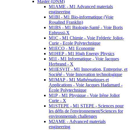
Master (DNM)
M1AME - M1 Advanced materials
engineering
M1BI - M1 Bio-informatique (Voie
Rosalind Franklin)
M1BS - M1 Biologie-Santé - Voie Boris
Ephrussi-X
M1C - M1 Chimie - Voie Fréderic Joliot-
Curie - Ecole Polytechnique
M1ECO - M1 Economie
M1HEP - M1 High Energy Physics
M1I - M1 Informatique - Voie Jacques
Herbrand - X
M1IESVIT - M1 Innovation, Entreprise, et
Société - Voie Innovation technologique
M1MAP - M1 Mathématiques et
Applications - Voie Jacques Hadamard -
École Polytechnique
M1P - M1 Physique - Voie Irène Joliot
Curie - X
M1STEPE - M1 STEPE - Sciences pour
les défis de l'environnement/Sciences for
environmentals challenges
M2AME - Advanced materials
engineering