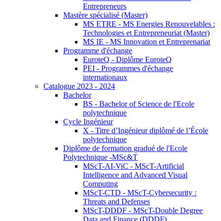
Entrepreneurs
Mastère spécialisé (Master)
MS ETRE - MS Energies Renouvelables :
Technologies et Entrepreneuriat (Master)
MS IE - MS Innovation et Entreprenariat
Programme d'échange
EuroteQ - Diplôme EuroteQ
PEI - Programmes d'échange
internationaux
Catalogue 2023 - 2024
Bachelor
BS - Bachelor of Science de l'Ecole
polytechnique
Cycle Ingénieur
X - Titre d’Ingénieur diplômé de l’École
polytechnique
Diplôme de formation gradué de l'Ecole
Polytechnique -MSc&T
MScT-AI-ViC - MScT-Artificial
Intelligence and Advanced Visual
Computing
MScT-CTD - MScT-Cybersecurity :
Threats and Defenses
MScT-DDDF - MScT-Double Degree
Data and Finance (DDDF)