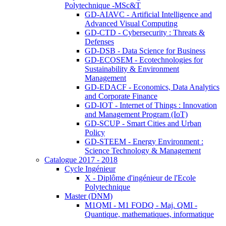
Polytechnique -MSc&T
GD-AIAVC - Artificial Intelligence and
Advanced Visual Computing
GD-CTD - Cybersecurity : Threats &
Defenses
GD-DSB - Data Science for Business
GD-ECOSEM - Ecotechnologies for
Sustainability & Environment
Management
GD-EDACF - Economics, Data Analytics
and Corporate Finance
GD-IOT - Internet of Things : Innovation
and Management Program (IoT)
GD-SCUP - Smart Cities and Urban
Policy
GD-STEEM - Energy Environment :
Science Technology & Management
Catalogue 2017 - 2018
Cycle Ingénieur
X - Diplôme d'ingénieur de l'Ecole
Polytechnique
Master (DNM)
M1QMI - M1 FODQ - Maj. QMI -
Quantique, mathematiques, informatique