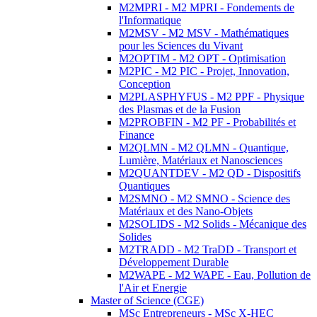
M2MPRI - M2 MPRI - Fondements de
l'Informatique
M2MSV - M2 MSV - Mathématiques
pour les Sciences du Vivant
M2OPTIM - M2 OPT - Optimisation
M2PIC - M2 PIC - Projet, Innovation,
Conception
M2PLASPHYFUS - M2 PPF - Physique
des Plasmas et de la Fusion
M2PROBFIN - M2 PF - Probabilités et
Finance
M2QLMN - M2 QLMN - Quantique,
Lumière, Matériaux et Nanosciences
M2QUANTDEV - M2 QD - Dispositifs
Quantiques
M2SMNO - M2 SMNO - Science des
Matériaux et des Nano-Objets
M2SOLIDS - M2 Solids - Mécanique des
Solides
M2TRADD - M2 TraDD - Transport et
Développement Durable
M2WAPE - M2 WAPE - Eau, Pollution de
l'Air et Energie
Master of Science (CGE)
MSc Entrepreneurs - MSc X-HEC