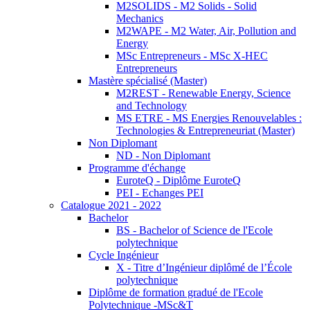
M2SOLIDS - M2 Solids - Solid
Mechanics
M2WAPE - M2 Water, Air, Pollution and
Energy
MSc Entrepreneurs - MSc X-HEC
Entrepreneurs
Mastère spécialisé (Master)
M2REST - Renewable Energy, Science
and Technology
MS ETRE - MS Energies Renouvelables :
Technologies & Entrepreneuriat (Master)
Non Diplomant
ND - Non Diplomant
Programme d'échange
EuroteQ - Diplôme EuroteQ
PEI - Echanges PEI
Catalogue 2021 - 2022
Bachelor
BS - Bachelor of Science de l'Ecole
polytechnique
Cycle Ingénieur
X - Titre d’Ingénieur diplômé de l’École
polytechnique
Diplôme de formation gradué de l'Ecole
Polytechnique -MSc&T