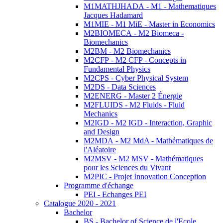
M1MATHJHADA - M1 - Mathematiques
Jacques Hadamard
M1MIE - M1 MiE - Master in Economics
M2BIOMECA - M2 Biomeca -
Biomechanics
M2BM - M2 Biomechanics
M2CFP - M2 CFP - Concepts in
Fundamental Physics
M2CPS - Cyber Physical System
M2DS - Data Sciences
M2ENERG - Master 2 Énergie
M2FLUIDS - M2 Fluids - Fluid
Mechanics
M2IGD - M2 IGD - Interaction, Graphic
and Design
M2MDA - M2 MdA - Mathématiques de
l'Aléatoire
M2MSV - M2 MSV - Mathématiques
pour les Sciences du Vivant
M2PIC - Projet Innovation Conception
Programme d'échange
PEI - Echanges PEI
Catalogue 2020 - 2021
Bachelor
BS - Bachelor of Science de l'Ecole