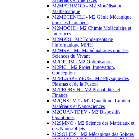
Matériaux et Interfaces
M2MATHMOD - M2 Modélisation
Mathématique
M2MECENCLI - M2 Génie Mécanique
pour les Cliniciens
M2MOCHI - M2 Chimie Moléculaire et
Interfaces
M2MPRI - M2 Fondements de
l'Informatique MPRI
M2MSV - M2 Mathématiques pour les
Sciences du Vivant
M2OPTIM - M2 Optimisation
M2PIC - M2 Projet, Innovation,
Conception
M2PLASPHYFUS - M2 Physique des
Plasmas et de la Fusion
M2PROBFIN - M2 Probabilités et
Finance
M2QNSLMT - M2 Quantique, Lumière,
Matériaux et Nanosciences
M2QUANTDEV - M2 Dispositifs
Quantiques
M2SMNO - M2 Science des Matériaux et
des Nano-Objets
M2SOLIDS - M2 Mécanique des Solides