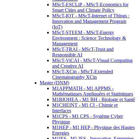
MScT-ESCLiP - MScT-Economics for
Smart Cities and Climate Policy
MScT-IOT - MScT-Internet of Things :
Innovation and Management Program
(IoT)
MScT-STEEM - MScT-Energy
Environment : Science Technology &
Management
MScT-TRAI - MScT-Trust and
Responsible AI
MScT-ViCAI - MScT-Visual Computing
and Creative AI
MScT-XCin - MScT-Extended
Cinematography XCin
Master (DNM)
M1APPMATH - M1 APPMS -
Mathématiques Appliquées et Statistiques
M1BIOHEA - M1 BH - Biologie et Santé
M1CHEINT - M1 CI - Chimie et
Interfaces
M1CPS - M1 CPS - Système Cyber
Physique
M1HEP - M1 HEP - Physique des Hautes
Energies
M1IES - M1 IES - Innovation, Entreprise