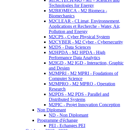
M1SCTECHNRJ - M1 - Sciences and
Technologies for Energy
M2BIOMECA - M2 Biomeca -
Biomechanics
M2CLEAR - CLimat, Environnement,
Applications et Recherche - Water, Air,
Pollution and Energy
M2CPS - Cyber Physical System
M2CYBER - M2 Cyber - Cybersecurity
M2DS - Data Sciences
M2HPDA - M2 HPDA - High
Performance Data Analytics
M2IGD - M2 IGD - Interaction, Graphic
and Design
M2MPRI - M2 MPRI - Foudations of
Computer Science
M2MPRO - M2 MPRO - Operation
Research
M2PDS - M2 PDS - Parallel and
Distributed Systems
M2PIC - Projet Innovation Conception
Non Diplomant
ND - Non Diplomant
Programme d'échange
PEI - Echanges PEI