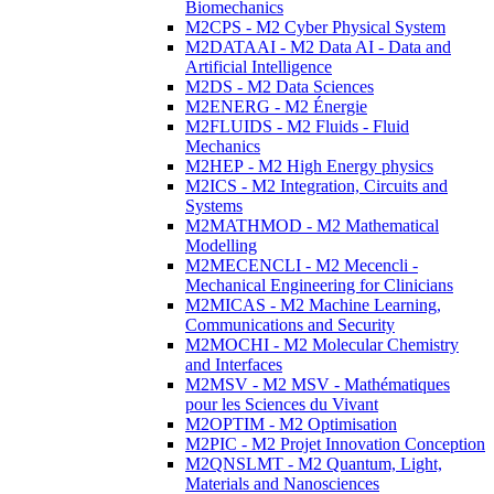
Biomechanics
M2CPS - M2 Cyber Physical System
M2DATAAI - M2 Data AI - Data and
Artificial Intelligence
M2DS - M2 Data Sciences
M2ENERG - M2 Énergie
M2FLUIDS - M2 Fluids - Fluid
Mechanics
M2HEP - M2 High Energy physics
M2ICS - M2 Integration, Circuits and
Systems
M2MATHMOD - M2 Mathematical
Modelling
M2MECENCLI - M2 Mecencli -
Mechanical Engineering for Clinicians
M2MICAS - M2 Machine Learning,
Communications and Security
M2MOCHI - M2 Molecular Chemistry
and Interfaces
M2MSV - M2 MSV - Mathématiques
pour les Sciences du Vivant
M2OPTIM - M2 Optimisation
M2PIC - M2 Projet Innovation Conception
M2QNSLMT - M2 Quantum, Light,
Materials and Nanosciences