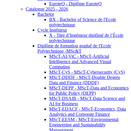
EuroteQ - Diplôme EuroteQ
Catalogue 2025 - 2026
Bachelor
BX - Bachelor of Science de l'Ecole
polytechnique
Cycle Ingénieur
X - Titre d’Ingénieur diplômé de l’École
polytechnique
Diplôme de formation gradué de l'Ecole
Polytechnique -MSc&T
MScT-AI-ViC - MScT-Artificial
Intelligence and Advanced Visual
Computing
MScT-CyS - MScT-Cybersecurity (CyS)
MScT-DDDF - MScT-Double Degree
Data and Finance (DDDF)
MScT-DEPP - MScT-Data and Economics
for Public Policy (DEPP)
MScT-DSAIB - MScT-Data Science and
AI for Business
MScT-EDACF - MScT-Economics, Data
Analytics and Corporate Finance
MScT-EESM - MScT-Environmental
Engineering and Sustainability
Management