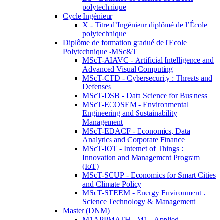
polytechnique
Cycle Ingénieur
X - Titre d’Ingénieur diplômé de l’École
polytechnique
Diplôme de formation gradué de l'Ecole
Polytechnique -MSc&T
MScT-AIAVC - Artificial Intelligence and
Advanced Visual Computing
MScT-CTD - Cybersecurity : Threats and
Defenses
MScT-DSB - Data Science for Business
MScT-ECOSEM - Environmental
Engineering and Sustainability
Management
MScT-EDACF - Economics, Data
Analytics and Corporate Finance
MScT-IOT - Internet of Things :
Innovation and Management Program
(IoT)
MScT-SCUP - Economics for Smart Cities
and Climate Policy
MScT-STEEM - Energy Environment :
Science Technology & Management
Master (DNM)
M1APPMATH - M1 - Applied