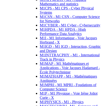
Mathematics and statistics
M1CPS - M1 CPS - Cyber Physical
Systems
M1CSN - M1 CSN - Computer Science
for Networks
M1CYBER - M1 Cyber - Cybersecurity
M1HPDA - M1 HPDA - High
Performance Data Analytics
M1I - M1 Informatique - Voie Jacques
Herbrand - X
M1IGD - M1 IGD - Interaction, Graphic
and Design
M1INTTRACPHY - M1 - International
Track in Physics
M1MAP - M1 Mathématiques et
Applications - Voie Jacques Hadamard -
École Polytechnique
M1MATHAPP - M1 - Mathématiques
Appliquées
M1MPRI - M1 MPRI - Foudations of
Computer Science
M1P - M1 Physique - Voie Irène Joliot
Curie - X
M1PHYSICS - M1 - Physics