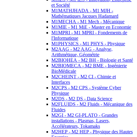
et Société
M1MATHJHADA - M1 MJH -
Mathématiques Jacques Hadamard
M1MECHA - M1 Mech - Mécanique
M1MIE - M1 MiE - Master en Economie
M1MPRI - M1 MPRI - Fondements de
l'Informatique
M1PHYSICS - M1 PHYS - Physique
M2AAG - M2 AAG - Analyse,
Arithmétique, Géométrie
M2BIOHEA - M2 BH - Biologie et Santé
M2BIOMECA - M2 BME - Ingénierie
BioMédicale
M2CHEINT - M2 CI - Chimie et
Interfaces
M2CPS - M2 CPS - Système Cyber
Physique
M2DS - M2 DS - Data Science
M2FLUIDS - M2 Fluids - Mécanique des
Fluides
M2GI - M2 GI-PLATO - Grandes
installations - Plasmas, Lasers,
Accélérateurs, Tokamaks
M2HEP - M2 HEP - Physique des Hautes