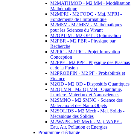
M2MATHMOD - M2 MM - Modélisation
Mathématique
M2MPRI - M2 FODQ - Maj. MPRI -
Fondements de l'Informatique
M2MSV - M2 MSV - Mathématiques
pour les Sciences du Vivant
M2OPTIM - M2 OPT - Optimisation
M2PBR - M2 PBR - Physique par
Recherche
M2PIC - M2 PIC - Projet Innovation
Conception
M2PPF - M2 PPF - Physique des Plasmas
et de la Fusion
M2PROBFIN - M2 PF - Probabilités et
Finance
M2QD - M2 QD - Dispositifs Quantiques
M2QLMN - M2 QLMN - Quantique,
Lumiere, Materiaux et Nanosciences
M2SMNO - M2 SMNO - Science des
Materiaux et des Nano-Objets
M2SOLIDS - M2 Mech - Maj. Solids -
Mecanique des Solides
M2WAPE - M2 Mech - Maj. WAPE -
Eau, Air, Pollution et Energies
Programme d'échange