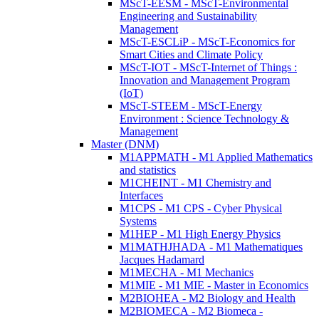
MScT-EESM - MScT-Environmental
Engineering and Sustainability
Management
MScT-ESCLiP - MScT-Economics for
Smart Cities and Climate Policy
MScT-IOT - MScT-Internet of Things :
Innovation and Management Program
(IoT)
MScT-STEEM - MScT-Energy
Environment : Science Technology &
Management
Master (DNM)
M1APPMATH - M1 Applied Mathematics
and statistics
M1CHEINT - M1 Chemistry and
Interfaces
M1CPS - M1 CPS - Cyber Physical
Systems
M1HEP - M1 High Energy Physics
M1MATHJHADA - M1 Mathematiques
Jacques Hadamard
M1MECHA - M1 Mechanics
M1MIE - M1 MIE - Master in Economics
M2BIOHEA - M2 Biology and Health
M2BIOMECA - M2 Biomeca -