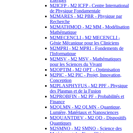
Energies
M2ICFP - M2 ICFP - Centre International
de Physique Fondamentale
M2MARES - M2 PBR - Physique par
Recherche
M2MATHMOD - M2 MM - Modélisation
Mathématique
M2MECENCLI - M2 MECENCLI -
Génie Mécanique pour les Cliniciens
M2MPRI - M2 MPRI - Fondements de
l'Informatique
M2MSV - M2 MSV - Mathématiques
pour les Sciences du Vivant
M2OPTIM - M2 OPT - Optimisation
M2PIC - M2 PIC - Projet, Innovation,
Conception
M2PLASPHYFUS - M2 PPF - Physique
des Plasmas et de la Fusion
M2PROBFIN - M2 PF - Probabilités et
Finance
M2QLMN - M2 QLMN - Quantique,
Lumière, Matériaux et Nanosciences
M2QUANTDEV - M2 QD - Dispositifs
Quantiques
M2SMNO - M2 SMNO - Science des