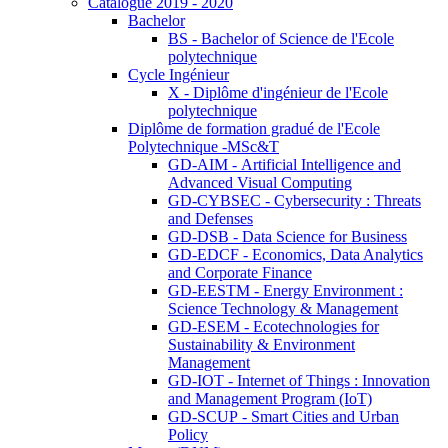
Catalogue 2019 - 2020
Bachelor
BS - Bachelor of Science de l'Ecole
polytechnique
Cycle Ingénieur
X - Diplôme d'ingénieur de l'Ecole
polytechnique
Diplôme de formation gradué de l'Ecole
Polytechnique -MSc&T
GD-AIM - Artificial Intelligence and
Advanced Visual Computing
GD-CYBSEC - Cybersecurity : Threats
and Defenses
GD-DSB - Data Science for Business
GD-EDCF - Economics, Data Analytics
and Corporate Finance
GD-EESTM - Energy Environment :
Science Technology & Management
GD-ESEM - Ecotechnologies for
Sustainability & Environment
Management
GD-IOT - Internet of Things : Innovation
and Management Program (IoT)
GD-SCUP - Smart Cities and Urban
Policy