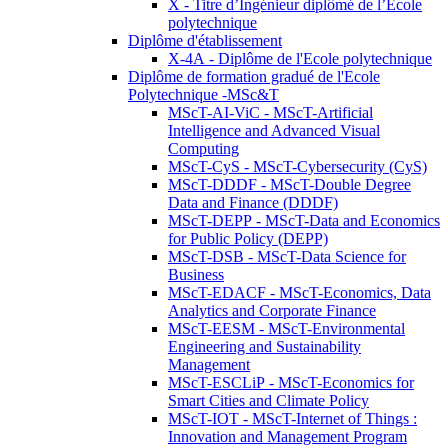
X - Titre d’Ingénieur diplômé de l’École
polytechnique
Diplôme d'établissement
X-4A - Diplôme de l'Ecole polytechnique
Diplôme de formation gradué de l'Ecole
Polytechnique -MSc&T
MScT-AI-ViC - MScT-Artificial
Intelligence and Advanced Visual
Computing
MScT-CyS - MScT-Cybersecurity (CyS)
MScT-DDDF - MScT-Double Degree
Data and Finance (DDDF)
MScT-DEPP - MScT-Data and Economics
for Public Policy (DEPP)
MScT-DSB - MScT-Data Science for
Business
MScT-EDACF - MScT-Economics, Data
Analytics and Corporate Finance
MScT-EESM - MScT-Environmental
Engineering and Sustainability
Management
MScT-ESCLiP - MScT-Economics for
Smart Cities and Climate Policy
MScT-IOT - MScT-Internet of Things :
Innovation and Management Program