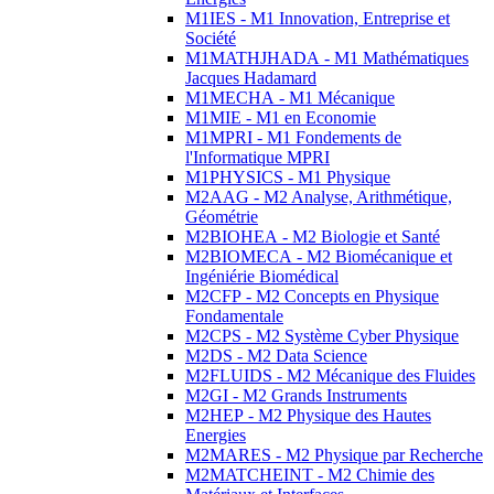
M1IES - M1 Innovation, Entreprise et
Société
M1MATHJHADA - M1 Mathématiques
Jacques Hadamard
M1MECHA - M1 Mécanique
M1MIE - M1 en Economie
M1MPRI - M1 Fondements de
l'Informatique MPRI
M1PHYSICS - M1 Physique
M2AAG - M2 Analyse, Arithmétique,
Géométrie
M2BIOHEA - M2 Biologie et Santé
M2BIOMECA - M2 Biomécanique et
Ingéniérie Biomédical
M2CFP - M2 Concepts en Physique
Fondamentale
M2CPS - M2 Système Cyber Physique
M2DS - M2 Data Science
M2FLUIDS - M2 Mécanique des Fluides
M2GI - M2 Grands Instruments
M2HEP - M2 Physique des Hautes
Energies
M2MARES - M2 Physique par Recherche
M2MATCHEINT - M2 Chimie des