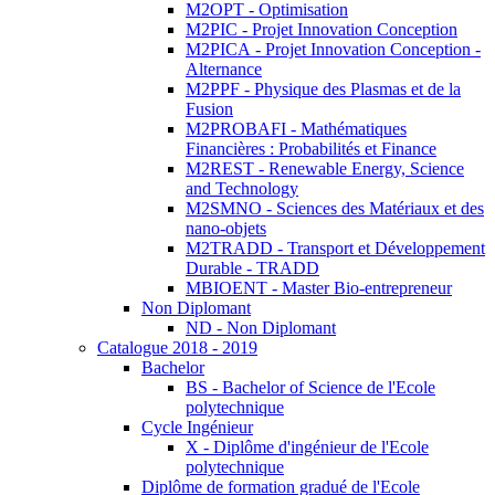
M2OPT - Optimisation
M2PIC - Projet Innovation Conception
M2PICA - Projet Innovation Conception -
Alternance
M2PPF - Physique des Plasmas et de la
Fusion
M2PROBAFI - Mathématiques
Financières : Probabilités et Finance
M2REST - Renewable Energy, Science
and Technology
M2SMNO - Sciences des Matériaux et des
nano-objets
M2TRADD - Transport et Développement
Durable - TRADD
MBIOENT - Master Bio-entrepreneur
Non Diplomant
ND - Non Diplomant
Catalogue 2018 - 2019
Bachelor
BS - Bachelor of Science de l'Ecole
polytechnique
Cycle Ingénieur
X - Diplôme d'ingénieur de l'Ecole
polytechnique
Diplôme de formation gradué de l'Ecole