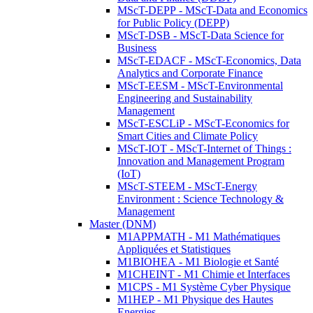
MScT-DEPP - MScT-Data and Economics
for Public Policy (DEPP)
MScT-DSB - MScT-Data Science for
Business
MScT-EDACF - MScT-Economics, Data
Analytics and Corporate Finance
MScT-EESM - MScT-Environmental
Engineering and Sustainability
Management
MScT-ESCLiP - MScT-Economics for
Smart Cities and Climate Policy
MScT-IOT - MScT-Internet of Things :
Innovation and Management Program
(IoT)
MScT-STEEM - MScT-Energy
Environment : Science Technology &
Management
Master (DNM)
M1APPMATH - M1 Mathématiques
Appliquées et Statistiques
M1BIOHEA - M1 Biologie et Santé
M1CHEINT - M1 Chimie et Interfaces
M1CPS - M1 Système Cyber Physique
M1HEP - M1 Physique des Hautes
Energies