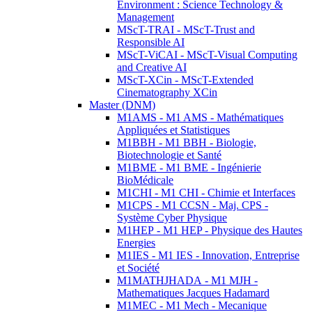
Environment : Science Technology &
Management
MScT-TRAI - MScT-Trust and
Responsible AI
MScT-ViCAI - MScT-Visual Computing
and Creative AI
MScT-XCin - MScT-Extended
Cinematography XCin
Master (DNM)
M1AMS - M1 AMS - Mathématiques
Appliquées et Statistiques
M1BBH - M1 BBH - Biologie,
Biotechnologie et Santé
M1BME - M1 BME - Ingénierie
BioMédicale
M1CHI - M1 CHI - Chimie et Interfaces
M1CPS - M1 CCSN - Maj. CPS -
Système Cyber Physique
M1HEP - M1 HEP - Physique des Hautes
Energies
M1IES - M1 IES - Innovation, Entreprise
et Société
M1MATHJHADA - M1 MJH -
Mathematiques Jacques Hadamard
M1MEC - M1 Mech - Mecanique