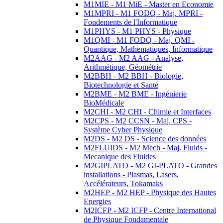
M1MIE - M1 MiE - Master en Economie
M1MPRI - M1 FODQ - Maj. MPRI -
Fondements de l'Informatique
M1PHYS - M1 PHYS - Physique
M1QMI - M1 FODQ - Maj. QMI -
Quantique, Mathematiques, Informatique
M2AAG - M2 AAG - Analyse,
Arithmétique, Géométrie
M2BBH - M2 BBH - Biologie,
Biotechnologie et Santé
M2BME - M2 BME - Ingénierie
BioMédicale
M2CHI - M2 CHI - Chimie et Interfaces
M2CPS - M2 CCSN - Maj. CPS -
Système Cyber Physique
M2DS - M2 DS - Science des données
M2FLUIDS - M2 Mech - Maj. Fluids -
Mecanique des Fluides
M2GIPLATO - M2 GI-PLATO - Grandes
installations - Plasmas, Lasers,
Accélérateurs, Tokamaks
M2HEP - M2 HEP - Physique des Hautes
Energies
M2ICFP - M2 ICFP - Centre International
de Physique Fondamentale