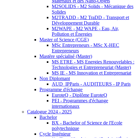
Matériaux et des Nano-Objets
M2SOLIDS - M2 Solids - Mécanique des
Solides
M2TRADD - M2 TraDD - Transport et
Développement Durable
M2WAPE - M2 WAPE - Eau, Air,
Pollution et Énergies
Master of Science (CGE)
MSc Entrepreneurs - MSc X-HEC
Entrepreneurs
Mastère spécialisé (Master)
MS ETRE - MS Energies Renouvelables :
Technologies et Entrepreneuriat (Master)
MS IE - MS Innovation et Entreprenariat
Non Diplomant
AUD_IPParis - AUDITEURS - IP Paris
Programme d'échange
EuroteQ - Diplôme EuroteQ
PEI - Programmes d'échange
internationaux
Catalogue 2024 - 2025
Bachelor
BX - Bachelor of Science de l'Ecole
polytechnique
Cycle Ingénieur