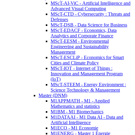
MScT-AI-ViC - Artificial Intelligence and
Advanced Visual Computing
MScT-CTD - Cybersecurity : Threats and
Defenses
MScT-DSB - Data Science for Business
MScT-EDACF - Economics, Data
Analytics and Corporate Finance
MScT-EESM - Environmental
Engineering and Sustainability
Management
MScT-ESCLiP - Economics for Smart
Cities and Climate Policy
MScT-IOT - Internet of Things :
Innovation and Management Program
(IoT)
MScT-STEEM - Energy Environment :
Science Technology & Management
Master (DNM)
M1APPMATH - M1 - Applied
Mathematics and statistics
M1BM - M1 Biomechanics
M1DATAAI - M1 Data AI - Data and
Artificial Intelligence
M1ECO - M1 Economie
M1ENERG - Master 1 Énergie