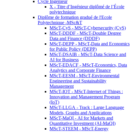
Cycle Ingénieur
X - Titre d’Ingénieur diplômé de l’École
polytechnique
Diplôme de formation gradué de l'Ecole
Polytechnique -MSc&T
MScT-CyS - MScT-Cybersecurity (CyS)
MScT-DDDF - MScT-Double Degree
Data and Finance (DDDF)
MScT-DEPP - MScT-Data and Economics
for Public Policy (DEPP)
MScT-DSAIB - MScT-Data Science and
AI for Business
MScT-EDACF - MScT-Economics, Data
Analytics and Corporate Finance
MScT-EESM - MScT-Environmental
Engineering and Sustainability
Management
MScT-IOT - MScT-Internet of Things :
Innovation and Management Program
(IoT)
MScT-LLGA - Track : Large Language
Models, Graphs and Applications
MScT-MaQI - AI for Markets and
Quantitative Investment (AI-MaQI)
MScT-STEEM - MScT-Energy