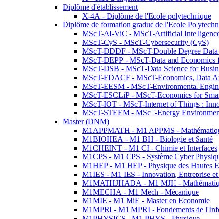
Diplôme d'établissement
X-4A - Diplôme de l'Ecole polytechnique
Diplôme de formation gradué de l'Ecole Polytec
MScT-AI-ViC - MScT-Artificial Intelligen
MScT-CyS - MScT-Cybersecurity (CyS)
MScT-DDDF - MScT-Double Degree Data 
MScT-DEPP - MScT-Data and Economics fo
MScT-DSB - MScT-Data Science for Busin
MScT-EDACF - MScT-Economics, Data Anal
MScT-EESM - MScT-Environmental Enginee
MScT-ESCLiP - MScT-Economics for Smart 
MScT-IOT - MScT-Internet of Things : Inn
MScT-STEEM - MScT-Energy Environment 
Master (DNM)
M1APPMATH - M1 APPMS - Mathématiques A
M1BIOHEA - M1 BH - Biologie et Santé
M1CHEINT - M1 CI - Chimie et Interfaces
M1CPS - M1 CPS - Système Cyber Physiq
M1HEP - M1 HEP - Physique des Hautes E
M1IES - M1 IES - Innovation, Entreprise et
M1MATHJHADA - M1 MJH - Mathématiqu
M1MECHA - M1 Mech - Mécanique
M1MIE - M1 MiE - Master en Economie
M1MPRI - M1 MPRI - Fondements de l'Inf
M1PHYSICS - M1 PHYS - Physique