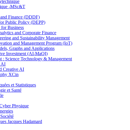
lytechnique
hnique -MSc&T
and Finance (DDDF)
r Public Policy (DEPP)
for Business
ytics and Corporate Finance
ring and Sustainability Management
ovation and Management Program (IoT)
ls, Graphs and Applications
ive Investment (AI-MaQI)
: Science Technology & Management
 AI
 Creative AI
aphy XCin
es et Statistiques
ie et Santé
le
Cyber Physique
nergies
 Société
es Jacques Hadamard