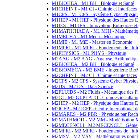
M1BIOHEA - M1 BH - Biologie et Santé
M1CHEINT - M1 CI - Chimie et Interfaces
M1CPS - M1 CPS - Système Cyber Physiq
M1HEP - M1 HEP - Physique des Hautes E
M1IES - M1 IES - Innovation, Entreprise et
M1MATHJHADA - M1 MJH - Mathématiqu
M1MECHA - M1 Mech - Mécanique
M1MIE - M1 MiE - Master en Economie
M1MPRI - M1 MPRI - Fondements de l'Inf
M1PHYSICS - M1 PHYS - Physique
M2AAG - M2 AAG - Analyse, Arithmétique
M2BIOHEA - M2 BH - Biologie et Santé
M2BIOMECA - M2 BME - Ingénierie BioM
M2CHEINT - M2 CI - Chimie et Interfaces
M2CPS - M2 CPS - Système Cyber Physiq
M2DS - M2 DS - Data Science
M2FLUIDS - M2 Fluids - Mécanique des Fl
M2GI - M2 GI-PLATO - Grandes installation
M2HEP - M2 HEP - Physique des Hautes E
M2ICFP - M2 ICFP - Centre International 
M2MARES - M2 PBR - Physique par Rech
M2MATHMOD - M2 MM - Modélisation M
M2MECENCLI - M2 MECENCLI - Génie Méc
M2MPRI - M2 MPRI - Fondements de l'Inf
M2MSV - M2 MSV - Mathématiques pour le