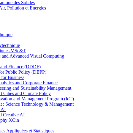
nique des Solides
, Pollution et Energies
chnique
lytechnique
hnique -MSc&T
ce and Advanced Visual Computing
and Finance (DDDF)
r Public Policy (DEPP)
for Business
ytics and Corporate Finance
ring and Sustainability Management
Cities and Climate Policy
ovation and Management Program (IoT)
: Science Technology & Management
 AI
 Creative AI
aphy XCin
ppliquées et Statistiques