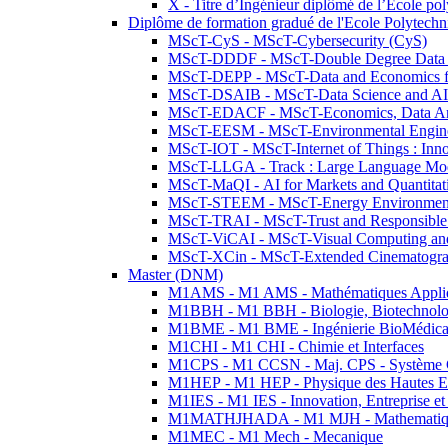
X - Titre d’Ingénieur diplômé de l’École po
Diplôme de formation gradué de l'Ecole Polytec
MScT-CyS - MScT-Cybersecurity (CyS)
MScT-DDDF - MScT-Double Degree Data 
MScT-DEPP - MScT-Data and Economics fo
MScT-DSAIB - MScT-Data Science and AI 
MScT-EDACF - MScT-Economics, Data Anal
MScT-EESM - MScT-Environmental Enginee
MScT-IOT - MScT-Internet of Things : Inn
MScT-LLGA - Track : Large Language Mode
MScT-MaQI - AI for Markets and Quantitat
MScT-STEEM - MScT-Energy Environment 
MScT-TRAI - MScT-Trust and Responsible
MScT-ViCAI - MScT-Visual Computing and
MScT-XCin - MScT-Extended Cinematogr
Master (DNM)
M1AMS - M1 AMS - Mathématiques Appliqué
M1BBH - M1 BBH - Biologie, Biotechnolog
M1BME - M1 BME - Ingénierie BioMédica
M1CHI - M1 CHI - Chimie et Interfaces
M1CPS - M1 CCSN - Maj. CPS - Système 
M1HEP - M1 HEP - Physique des Hautes E
M1IES - M1 IES - Innovation, Entreprise et
M1MATHJHADA - M1 MJH - Mathematiqu
M1MEC - M1 Mech - Mecanique