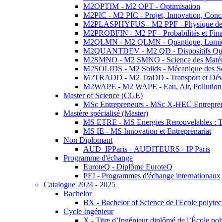
M2OPTIM - M2 OPT - Optimisation
M2PIC - M2 PIC - Projet, Innovation, Conc
M2PLASPHYFUS - M2 PPF - Physique des P
M2PROBFIN - M2 PF - Probabilités et Fin
M2QLMN - M2 QLMN - Quantique, Lumière
M2QUANTDEV - M2 QD - Dispositifs Qua
M2SMNO - M2 SMNO - Science des Matéri
M2SOLIDS - M2 Solids - Mécanique des So
M2TRADD - M2 TraDD - Transport et Dév
M2WAPE - M2 WAPE - Eau, Air, Pollution 
Master of Science (CGE)
MSc Entrepreneurs - MSc X-HEC Entrepre
Mastère spécialisé (Master)
MS ETRE - MS Energies Renouvelables : Tec
MS IE - MS Innovation et Entreprenariat
Non Diplomant
AUD_IPParis - AUDITEURS - IP Paris
Programme d'échange
EuroteQ - Diplôme EuroteQ
PEI - Programmes d'échange internationaux
Catalogue 2024 - 2025
Bachelor
BX - Bachelor of Science de l'Ecole polyte
Cycle Ingénieur
X - Titre d’Ingénieur diplômé de l’École po