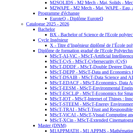
M2SOLIDS - M2 Mech - Maj. Solids - Meca
M2WAPE - M2 Mech - Maj. WAPE - Eau, Air
Programme d'échange
EuroteQ - Diplôme EuroteQ
Catalogue 2025 - 2026
Bachelor
BX - Bachelor of Science de l'Ecole polyte
Cycle Ingénieur
X - Titre d’Ingénieur diplômé de l’École po
Diplôme de formation gradué de l'Ecole Polytec
MScT-AI-ViC - MScT-Artificial Intelligen
MScT-CyS - MScT-Cybersecurity (CyS)
MScT-DDDF - MScT-Double Degree Data 
MScT-DEPP - MScT-Data and Economics fo
MScT-DSAIB - MScT-Data Science and AI 
MScT-EDACF - MScT-Economics, Data Anal
MScT-EESM - MScT-Environmental Enginee
MScT-ESCLiP - MScT-Economics for Smart 
MScT-IOT - MScT-Internet of Things : Inn
MScT-STEEM - MScT-Energy Environment 
MScT-TRAI - MScT-Trust and Responsible
MScT-ViCAI - MScT-Visual Computing and
MScT-XCin - MScT-Extended Cinematogr
Master (DNM)
M1APPMATH - M1 APPMS - Mathématiques A