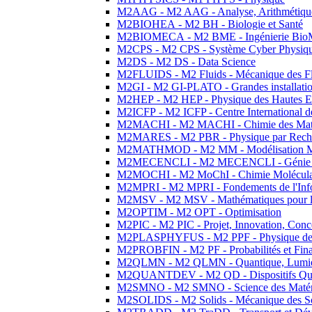
M2AAG - M2 AAG - Analyse, Arithmétique
M2BIOHEA - M2 BH - Biologie et Santé
M2BIOMECA - M2 BME - Ingénierie BioM
M2CPS - M2 CPS - Système Cyber Physiq
M2DS - M2 DS - Data Science
M2FLUIDS - M2 Fluids - Mécanique des Fl
M2GI - M2 GI-PLATO - Grandes installation
M2HEP - M2 HEP - Physique des Hautes E
M2ICFP - M2 ICFP - Centre International 
M2MACHI - M2 MACHI - Chimie des Matéri
M2MARES - M2 PBR - Physique par Rech
M2MATHMOD - M2 MM - Modélisation M
M2MECENCLI - M2 MECENCLI - Génie Méc
M2MOCHI - M2 MoChI - Chimie Moléculaire
M2MPRI - M2 MPRI - Fondements de l'Inf
M2MSV - M2 MSV - Mathématiques pour le
M2OPTIM - M2 OPT - Optimisation
M2PIC - M2 PIC - Projet, Innovation, Conc
M2PLASPHYFUS - M2 PPF - Physique des P
M2PROBFIN - M2 PF - Probabilités et Fin
M2QLMN - M2 QLMN - Quantique, Lumière
M2QUANTDEV - M2 QD - Dispositifs Qua
M2SMNO - M2 SMNO - Science des Matéri
M2SOLIDS - M2 Solids - Mécanique des So