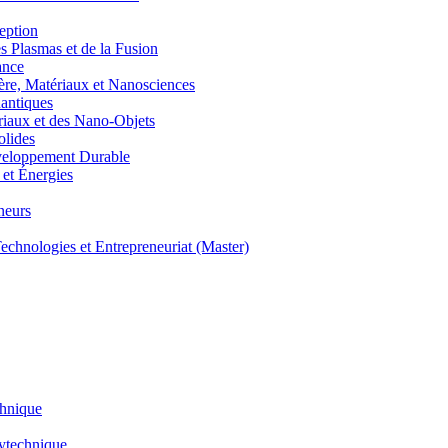
eption
lasmas et de la Fusion
ance
, Matériaux et Nanosciences
ntiques
aux et des Nano-Objets
lides
eloppement Durable
et Énergies
neurs
hnologies et Entrepreneuriat (Master)
chnique
lytechnique