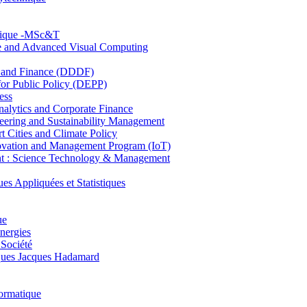
hnique -MSc&T
ce and Advanced Visual Computing
and Finance (DDDF)
r Public Policy (DEPP)
ess
ytics and Corporate Finance
ring and Sustainability Management
Cities and Climate Policy
ovation and Management Program (IoT)
: Science Technology & Management
ppliquées et Statistiques
ue
nergies
 Société
es Jacques Hadamard
ormatique