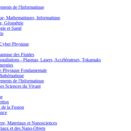
nts de l'Informatique
, Mathematiques, Informatique
, Géométrie
ie et Santé
le
Cyber Physique
nique des Fluides
lations - Plasmas, Lasers, Accélérateurs, Tokamaks
nergies
de Physique Fondamentale
athématique
nts de l'Informatique
s Sciences du Vivant
he
ption
 de la Fusion
ance
, Materiaux et Nanosciences
aux et des Nano-Objets