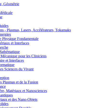
, Géométrie
édicale
ue
uides
s - Plasmas, Lasers, Accélérateurs, Tokamaks
nergies
de Physique Fondamentale
aux et Interfaces
erche
athématique
anique pour les Cliniciens
 et Interfaces
ormatique
s Sciences du Vivant
eption
lasmas et de la Fusion
ance
, Matériaux et Nanosciences
ntiques
aux et des Nano-Objets
lides