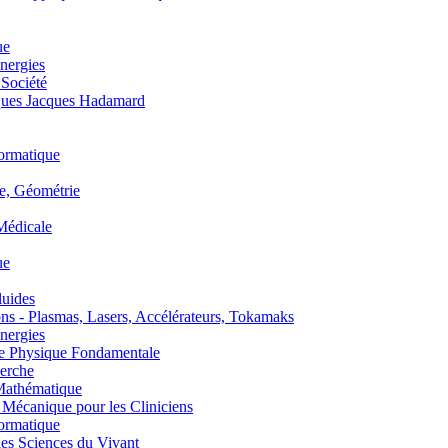
ue
nergies
 Société
es Jacques Hadamard
ormatique
, Géométrie
édicale
ue
uides
s - Plasmas, Lasers, Accélérateurs, Tokamaks
nergies
de Physique Fondamentale
erche
athématique
anique pour les Cliniciens
ormatique
s Sciences du Vivant