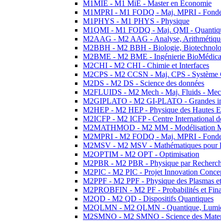
M1MIE - M1 MiE - Master en Economie
M1MPRI - M1 FODQ - Maj. MPRI - Fondeme
M1PHYS - M1 PHYS - Physique
M1QMI - M1 FODQ - Maj. QMI - Quantique
M2AAG - M2 AAG - Analyse, Arithmétique
M2BBH - M2 BBH - Biologie, Biotechnolog
M2BME - M2 BME - Ingénierie BioMédica
M2CHI - M2 CHI - Chimie et Interfaces
M2CPS - M2 CCSN - Maj. CPS - Système 
M2DS - M2 DS - Science des données
M2FLUIDS - M2 Mech - Maj. Fluids - Meca
M2GIPLATO - M2 GI-PLATO - Grandes instal
M2HEP - M2 HEP - Physique des Hautes E
M2ICFP - M2 ICFP - Centre International 
M2MATHMOD - M2 MM - Modélisation M
M2MPRI - M2 FODQ - Maj. MPRI - Fondeme
M2MSV - M2 MSV - Mathématiques pour le
M2OPTIM - M2 OPT - Optimisation
M2PBR - M2 PBR - Physique par Recherc
M2PIC - M2 PIC - Projet Innovation Conce
M2PPF - M2 PPF - Physique des Plasmas et
M2PROBFIN - M2 PF - Probabilités et Fin
M2QD - M2 QD - Dispositifs Quantiques
M2QLMN - M2 QLMN - Quantique, Lumiere
M2SMNO - M2 SMNO - Science des Materi