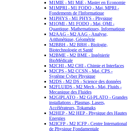
M1MIE - M1 MiE - Master en Economie
M1MPRI - M1 FODQ - Maj. MPRI -
Fondements de l'Informatique
M1PHYS - M1 PHYS - Physique
M1QMI - M1 FODQ - Maj. QMI -
Quantique, Mathematiques, Informatique
M2AAG - M2 AAG - Analyse,
Arithmétique, Géométrie
M2BBH - M2 BBH - Biologie,
Biotechnologie et Santé
M2BME - M2 BME - Ingénierie
BioMédicale
M2CHI - M2 CHI - Chimie et Interfaces
M2CPS - M2 CCSN - Maj. CPS -
Système Cyber Physique
M2DS - M2 DS - Science des données
M2FLUIDS - M2 Mech - Maj. Fluids -
Mecanique des Fluides
M2GIPLATO - M2 GI-PLATO - Grandes
installations - Plasmas, Lasers,
Accélérateurs, Tokamaks
M2HEP - M2 HEP - Physique des Hautes
Energies
M2ICFP - M2 ICFP - Centre International
de Physique Fondamentale