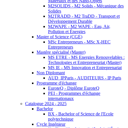
Matériaux et des Nano-Objets
M2SOLIDS - M2 Solids - Mécanique des
Solides
M2TRADD - M2 TraDD - Transport et
Développement Durable
M2WAPE - M2 WAPE - Eau, Air,
Pollution et Énergies
Master of Science (CGE)
MSc Entrepreneurs - MSc X-HEC
Entrepreneurs
Mastère spécialisé (Master)
MS ETRE - MS Energies Renouvelables :
Technologies et Entrepreneuriat (Master)
MS IE - MS Innovation et Entreprenariat
Non Diplomant
AUD_IPParis - AUDITEURS - IP Paris
Programme d'échange
EuroteQ - Diplôme EuroteQ
PEI - Programmes d'échange
internationaux
Catalogue 2024 - 2025
Bachelor
BX - Bachelor of Science de l'Ecole
polytechnique
Cycle Ingénieur