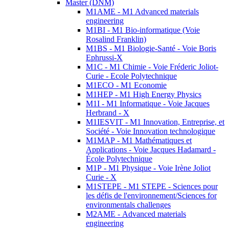
Master (DNM)
M1AME - M1 Advanced materials
engineering
M1BI - M1 Bio-informatique (Voie
Rosalind Franklin)
M1BS - M1 Biologie-Santé - Voie Boris
Ephrussi-X
M1C - M1 Chimie - Voie Fréderic Joliot-
Curie - Ecole Polytechnique
M1ECO - M1 Economie
M1HEP - M1 High Energy Physics
M1I - M1 Informatique - Voie Jacques
Herbrand - X
M1IESVIT - M1 Innovation, Entreprise, et
Société - Voie Innovation technologique
M1MAP - M1 Mathématiques et
Applications - Voie Jacques Hadamard -
École Polytechnique
M1P - M1 Physique - Voie Irène Joliot
Curie - X
M1STEPE - M1 STEPE - Sciences pour
les défis de l'environnement/Sciences for
environmentals challenges
M2AME - Advanced materials
engineering