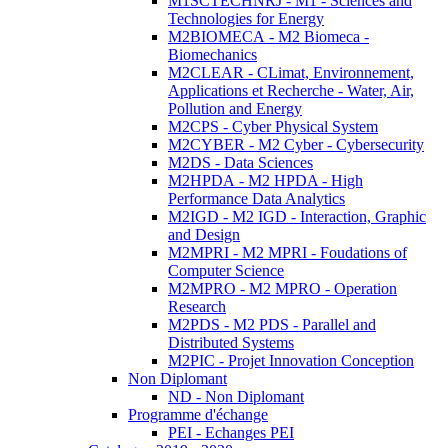
M1SCTECHNRJ - M1 - Sciences and
Technologies for Energy
M2BIOMECA - M2 Biomeca -
Biomechanics
M2CLEAR - CLimat, Environnement,
Applications et Recherche - Water, Air,
Pollution and Energy
M2CPS - Cyber Physical System
M2CYBER - M2 Cyber - Cybersecurity
M2DS - Data Sciences
M2HPDA - M2 HPDA - High
Performance Data Analytics
M2IGD - M2 IGD - Interaction, Graphic
and Design
M2MPRI - M2 MPRI - Foudations of
Computer Science
M2MPRO - M2 MPRO - Operation
Research
M2PDS - M2 PDS - Parallel and
Distributed Systems
M2PIC - Projet Innovation Conception
Non Diplomant
ND - Non Diplomant
Programme d'échange
PEI - Echanges PEI