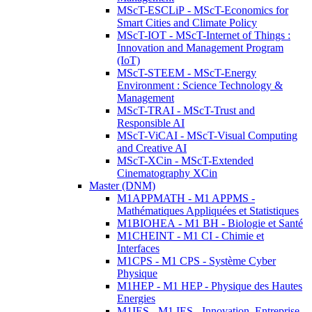
MScT-ESCLiP - MScT-Economics for
Smart Cities and Climate Policy
MScT-IOT - MScT-Internet of Things :
Innovation and Management Program
(IoT)
MScT-STEEM - MScT-Energy
Environment : Science Technology &
Management
MScT-TRAI - MScT-Trust and
Responsible AI
MScT-ViCAI - MScT-Visual Computing
and Creative AI
MScT-XCin - MScT-Extended
Cinematography XCin
Master (DNM)
M1APPMATH - M1 APPMS -
Mathématiques Appliquées et Statistiques
M1BIOHEA - M1 BH - Biologie et Santé
M1CHEINT - M1 CI - Chimie et
Interfaces
M1CPS - M1 CPS - Système Cyber
Physique
M1HEP - M1 HEP - Physique des Hautes
Energies
M1IES - M1 IES - Innovation, Entreprise