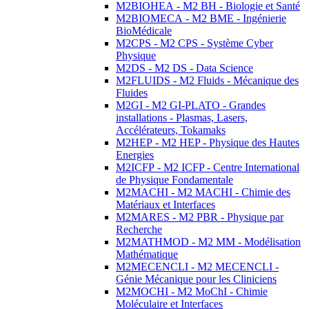
M2BIOHEA - M2 BH - Biologie et Santé
M2BIOMECA - M2 BME - Ingénierie
BioMédicale
M2CPS - M2 CPS - Système Cyber
Physique
M2DS - M2 DS - Data Science
M2FLUIDS - M2 Fluids - Mécanique des
Fluides
M2GI - M2 GI-PLATO - Grandes
installations - Plasmas, Lasers,
Accélérateurs, Tokamaks
M2HEP - M2 HEP - Physique des Hautes
Energies
M2ICFP - M2 ICFP - Centre International
de Physique Fondamentale
M2MACHI - M2 MACHI - Chimie des
Matériaux et Interfaces
M2MARES - M2 PBR - Physique par
Recherche
M2MATHMOD - M2 MM - Modélisation
Mathématique
M2MECENCLI - M2 MECENCLI -
Génie Mécanique pour les Cliniciens
M2MOCHI - M2 MoChI - Chimie
Moléculaire et Interfaces