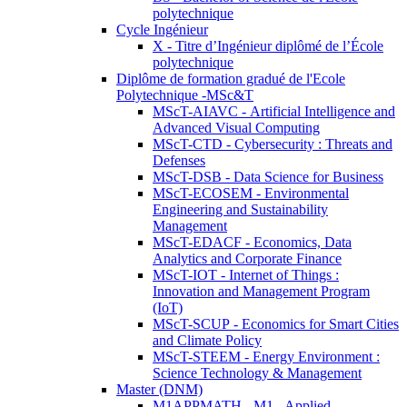
polytechnique
Cycle Ingénieur
X - Titre d’Ingénieur diplômé de l’École
polytechnique
Diplôme de formation gradué de l'Ecole
Polytechnique -MSc&T
MScT-AIAVC - Artificial Intelligence and
Advanced Visual Computing
MScT-CTD - Cybersecurity : Threats and
Defenses
MScT-DSB - Data Science for Business
MScT-ECOSEM - Environmental
Engineering and Sustainability
Management
MScT-EDACF - Economics, Data
Analytics and Corporate Finance
MScT-IOT - Internet of Things :
Innovation and Management Program
(IoT)
MScT-SCUP - Economics for Smart Cities
and Climate Policy
MScT-STEEM - Energy Environment :
Science Technology & Management
Master (DNM)
M1APPMATH - M1 - Applied