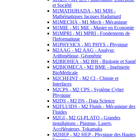
et Société
M1MATHJHADA - M1 MJH -
Mathématiques Jacques Hadamard
M1MECHA - M1 Mech - Mécanique
M1MIE - M1 MiE - Master en Economie
M1MPRI - M1 MPRI - Fondements de
l'Informatique
M1PHYSICS - M1 PHYS - Physique
M2AAG - M2 AAG - Analyse,
Arithmétique, Géométrie
M2BIOHEA - M2 BH - Biologie et Santé
M2BIOMECA - M2 BME - Ingénierie
BioMédicale
M2CHEINT - M2 CI - Chimie et
Interfaces
M2CPS - M2 CPS - Système Cyber
Physique
M2DS - M2 DS - Data Science
M2FLUIDS - M2 Fluids - Mécanique des
Fluides
M2GI - M2 GI-PLATO - Grandes
installations - Plasmas, Lasers,
Accélérateurs, Tokamaks
M2HEP - M2 HEP - Physique des Hautes