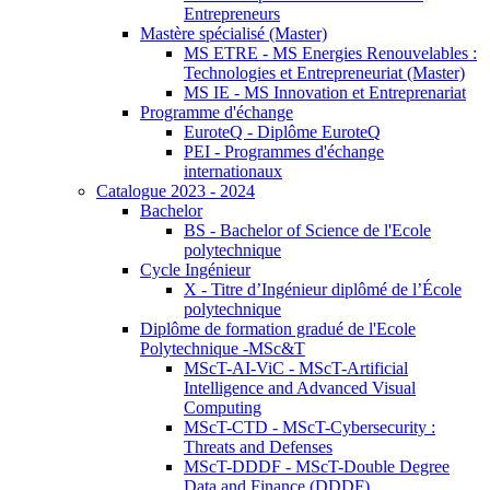
Entrepreneurs
Mastère spécialisé (Master)
MS ETRE - MS Energies Renouvelables :
Technologies et Entrepreneuriat (Master)
MS IE - MS Innovation et Entreprenariat
Programme d'échange
EuroteQ - Diplôme EuroteQ
PEI - Programmes d'échange
internationaux
Catalogue 2023 - 2024
Bachelor
BS - Bachelor of Science de l'Ecole
polytechnique
Cycle Ingénieur
X - Titre d’Ingénieur diplômé de l’École
polytechnique
Diplôme de formation gradué de l'Ecole
Polytechnique -MSc&T
MScT-AI-ViC - MScT-Artificial
Intelligence and Advanced Visual
Computing
MScT-CTD - MScT-Cybersecurity :
Threats and Defenses
MScT-DDDF - MScT-Double Degree
Data and Finance (DDDF)