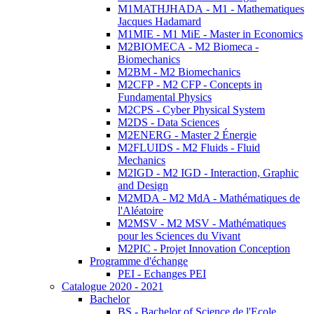
M1MATHJHADA - M1 - Mathematiques
Jacques Hadamard
M1MIE - M1 MiE - Master in Economics
M2BIOMECA - M2 Biomeca -
Biomechanics
M2BM - M2 Biomechanics
M2CFP - M2 CFP - Concepts in
Fundamental Physics
M2CPS - Cyber Physical System
M2DS - Data Sciences
M2ENERG - Master 2 Énergie
M2FLUIDS - M2 Fluids - Fluid
Mechanics
M2IGD - M2 IGD - Interaction, Graphic
and Design
M2MDA - M2 MdA - Mathématiques de
l'Aléatoire
M2MSV - M2 MSV - Mathématiques
pour les Sciences du Vivant
M2PIC - Projet Innovation Conception
Programme d'échange
PEI - Echanges PEI
Catalogue 2020 - 2021
Bachelor
BS - Bachelor of Science de l'Ecole