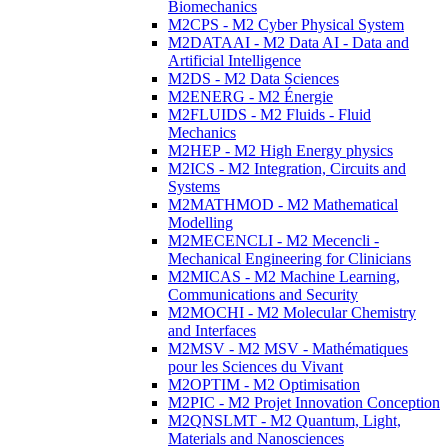
Biomechanics
M2CPS - M2 Cyber Physical System
M2DATAAI - M2 Data AI - Data and
Artificial Intelligence
M2DS - M2 Data Sciences
M2ENERG - M2 Énergie
M2FLUIDS - M2 Fluids - Fluid
Mechanics
M2HEP - M2 High Energy physics
M2ICS - M2 Integration, Circuits and
Systems
M2MATHMOD - M2 Mathematical
Modelling
M2MECENCLI - M2 Mecencli -
Mechanical Engineering for Clinicians
M2MICAS - M2 Machine Learning,
Communications and Security
M2MOCHI - M2 Molecular Chemistry
and Interfaces
M2MSV - M2 MSV - Mathématiques
pour les Sciences du Vivant
M2OPTIM - M2 Optimisation
M2PIC - M2 Projet Innovation Conception
M2QNSLMT - M2 Quantum, Light,
Materials and Nanosciences