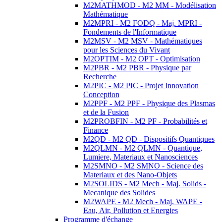
M2MATHMOD - M2 MM - Modélisation
Mathématique
M2MPRI - M2 FODQ - Maj. MPRI -
Fondements de l'Informatique
M2MSV - M2 MSV - Mathématiques
pour les Sciences du Vivant
M2OPTIM - M2 OPT - Optimisation
M2PBR - M2 PBR - Physique par
Recherche
M2PIC - M2 PIC - Projet Innovation
Conception
M2PPF - M2 PPF - Physique des Plasmas
et de la Fusion
M2PROBFIN - M2 PF - Probabilités et
Finance
M2QD - M2 QD - Dispositifs Quantiques
M2QLMN - M2 QLMN - Quantique,
Lumiere, Materiaux et Nanosciences
M2SMNO - M2 SMNO - Science des
Materiaux et des Nano-Objets
M2SOLIDS - M2 Mech - Maj. Solids -
Mecanique des Solides
M2WAPE - M2 Mech - Maj. WAPE -
Eau, Air, Pollution et Energies
Programme d'échange