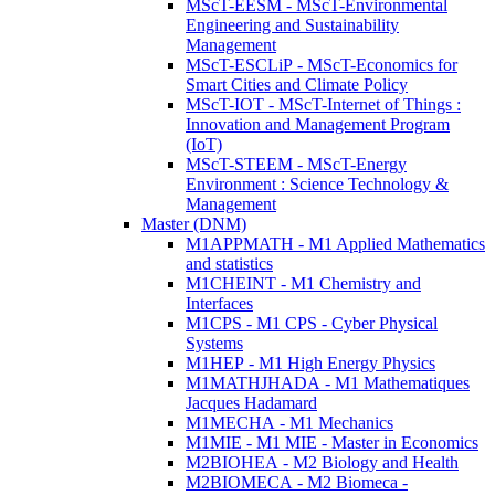
MScT-EESM - MScT-Environmental
Engineering and Sustainability
Management
MScT-ESCLiP - MScT-Economics for
Smart Cities and Climate Policy
MScT-IOT - MScT-Internet of Things :
Innovation and Management Program
(IoT)
MScT-STEEM - MScT-Energy
Environment : Science Technology &
Management
Master (DNM)
M1APPMATH - M1 Applied Mathematics
and statistics
M1CHEINT - M1 Chemistry and
Interfaces
M1CPS - M1 CPS - Cyber Physical
Systems
M1HEP - M1 High Energy Physics
M1MATHJHADA - M1 Mathematiques
Jacques Hadamard
M1MECHA - M1 Mechanics
M1MIE - M1 MIE - Master in Economics
M2BIOHEA - M2 Biology and Health
M2BIOMECA - M2 Biomeca -