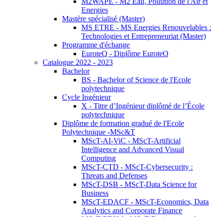
M2WAPE - M2 Eau, Pollution de l'Air et
Energies
Mastère spécialisé (Master)
MS ETRE - MS Energies Renouvelables :
Technologies et Entrepreneuriat (Master)
Programme d'échange
EuroteQ - Diplôme EuroteQ
Catalogue 2022 - 2023
Bachelor
BS - Bachelor of Science de l'Ecole
polytechnique
Cycle Ingénieur
X - Titre d’Ingénieur diplômé de l’École
polytechnique
Diplôme de formation gradué de l'Ecole
Polytechnique -MSc&T
MScT-AI-ViC - MScT-Artificial
Intelligence and Advanced Visual
Computing
MScT-CTD - MScT-Cybersecurity :
Threats and Defenses
MScT-DSB - MScT-Data Science for
Business
MScT-EDACF - MScT-Economics, Data
Analytics and Corporate Finance