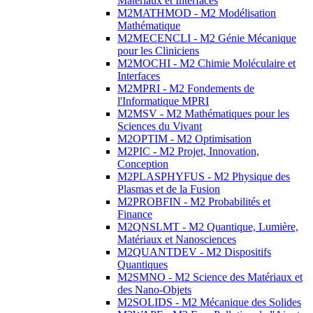
Matériaux et Interfaces
M2MATHMOD - M2 Modélisation
Mathématique
M2MECENCLI - M2 Génie Mécanique
pour les Cliniciens
M2MOCHI - M2 Chimie Moléculaire et
Interfaces
M2MPRI - M2 Fondements de
l'Informatique MPRI
M2MSV - M2 Mathématiques pour les
Sciences du Vivant
M2OPTIM - M2 Optimisation
M2PIC - M2 Projet, Innovation,
Conception
M2PLASPHYFUS - M2 Physique des
Plasmas et de la Fusion
M2PROBFIN - M2 Probabilités et
Finance
M2QNSLMT - M2 Quantique, Lumière,
Matériaux et Nanosciences
M2QUANTDEV - M2 Dispositifs
Quantiques
M2SMNO - M2 Science des Matériaux et
des Nano-Objets
M2SOLIDS - M2 Mécanique des Solides