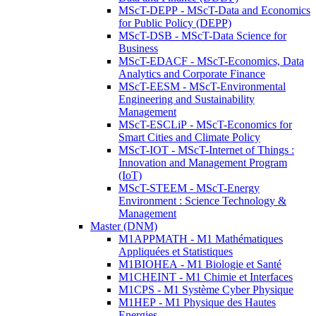
MScT-DEPP - MScT-Data and Economics
for Public Policy (DEPP)
MScT-DSB - MScT-Data Science for
Business
MScT-EDACF - MScT-Economics, Data
Analytics and Corporate Finance
MScT-EESM - MScT-Environmental
Engineering and Sustainability
Management
MScT-ESCLiP - MScT-Economics for
Smart Cities and Climate Policy
MScT-IOT - MScT-Internet of Things :
Innovation and Management Program
(IoT)
MScT-STEEM - MScT-Energy
Environment : Science Technology &
Management
Master (DNM)
M1APPMATH - M1 Mathématiques
Appliquées et Statistiques
M1BIOHEA - M1 Biologie et Santé
M1CHEINT - M1 Chimie et Interfaces
M1CPS - M1 Système Cyber Physique
M1HEP - M1 Physique des Hautes
Energies