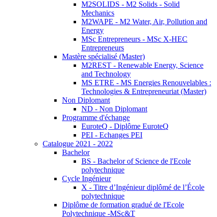
M2SOLIDS - M2 Solids - Solid
Mechanics
M2WAPE - M2 Water, Air, Pollution and
Energy
MSc Entrepreneurs - MSc X-HEC
Entrepreneurs
Mastère spécialisé (Master)
M2REST - Renewable Energy, Science
and Technology
MS ETRE - MS Energies Renouvelables :
Technologies & Entrepreneuriat (Master)
Non Diplomant
ND - Non Diplomant
Programme d'échange
EuroteQ - Diplôme EuroteQ
PEI - Echanges PEI
Catalogue 2021 - 2022
Bachelor
BS - Bachelor of Science de l'Ecole
polytechnique
Cycle Ingénieur
X - Titre d’Ingénieur diplômé de l’École
polytechnique
Diplôme de formation gradué de l'Ecole
Polytechnique -MSc&T