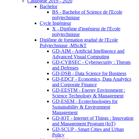
Catalogue 2019 - 2020
Bachelor
BS - Bachelor of Science de l'Ecole
polytechnique
Cycle Ingénieur
X - Diplôme d'ingénieur de l'Ecole
polytechnique
Diplôme de formation gradué de l'Ecole
Polytechnique -MSc&T
GD-AIM - Artificial Intelligence and
Advanced Visual Computing
GD-CYBSEC - Cybersecurity : Threats
and Defenses
GD-DSB - Data Science for Business
GD-EDCF - Economics, Data Analytics
and Corporate Finance
GD-EESTM - Energy Environment :
Science Technology & Management
GD-ESEM - Ecotechnologies for
Sustainability & Environment
Management
GD-IOT - Internet of Things : Innovation
and Management Program (IoT)
GD-SCUP - Smart Cities and Urban
Policy