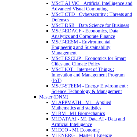
MScT-AI-ViC - Artificial Intelligence and
Advanced Visual Computing
MScT-CTD - Cybersecurity : Threats and
Defenses
MScT-DSB - Data Science for Business
MScT-EDACF - Economics, Data
Analytics and Corporate Finance
MScT-EESM - Environmental
Engineering and Sustainability
Management
MScT-ESCLiP - Economics for Smart
Cities and Climate Policy
MScT-IOT - Internet of Things :
Innovation and Management Program
(IoT)
MScT-STEEM - Energy Environment :
Science Technology & Management
Master (DNM)
M1APPMATH - M1 - Applied
Mathematics and statistics
M1BM - M1 Biomechanics
M1DATAAI - M1 Data AI - Data and
Artificial Intelligence
M1ECO - M1 Economie
M1ENERG - Master 1 Énergie