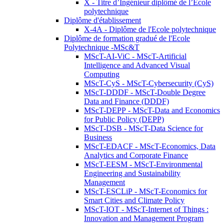
X - Titre d’Ingénieur diplômé de l’École
polytechnique
Diplôme d'établissement
X-4A - Diplôme de l'Ecole polytechnique
Diplôme de formation gradué de l'Ecole
Polytechnique -MSc&T
MScT-AI-ViC - MScT-Artificial
Intelligence and Advanced Visual
Computing
MScT-CyS - MScT-Cybersecurity (CyS)
MScT-DDDF - MScT-Double Degree
Data and Finance (DDDF)
MScT-DEPP - MScT-Data and Economics
for Public Policy (DEPP)
MScT-DSB - MScT-Data Science for
Business
MScT-EDACF - MScT-Economics, Data
Analytics and Corporate Finance
MScT-EESM - MScT-Environmental
Engineering and Sustainability
Management
MScT-ESCLiP - MScT-Economics for
Smart Cities and Climate Policy
MScT-IOT - MScT-Internet of Things :
Innovation and Management Program