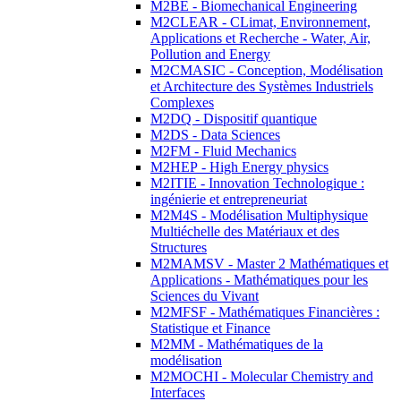
M2BE - Biomechanical Engineering
M2CLEAR - CLimat, Environnement,
Applications et Recherche - Water, Air,
Pollution and Energy
M2CMASIC - Conception, Modélisation
et Architecture des Systèmes Industriels
Complexes
M2DQ - Dispositif quantique
M2DS - Data Sciences
M2FM - Fluid Mechanics
M2HEP - High Energy physics
M2ITIE - Innovation Technologique :
ingénierie et entrepreneuriat
M2M4S - Modélisation Multiphysique
Multiéchelle des Matériaux et des
Structures
M2MAMSV - Master 2 Mathématiques et
Applications - Mathématiques pour les
Sciences du Vivant
M2MFSF - Mathématiques Financières :
Statistique et Finance
M2MM - Mathématiques de la
modélisation
M2MOCHI - Molecular Chemistry and
Interfaces