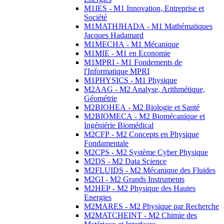
M1IES - M1 Innovation, Entreprise et
Société
M1MATHJHADA - M1 Mathématiques
Jacques Hadamard
M1MECHA - M1 Mécanique
M1MIE - M1 en Economie
M1MPRI - M1 Fondements de
l'Informatique MPRI
M1PHYSICS - M1 Physique
M2AAG - M2 Analyse, Arithmétique,
Géométrie
M2BIOHEA - M2 Biologie et Santé
M2BIOMECA - M2 Biomécanique et
Ingéniérie Biomédical
M2CFP - M2 Concepts en Physique
Fondamentale
M2CPS - M2 Système Cyber Physique
M2DS - M2 Data Science
M2FLUIDS - M2 Mécanique des Fluides
M2GI - M2 Grands Instruments
M2HEP - M2 Physique des Hautes
Energies
M2MARES - M2 Physique par Recherche
M2MATCHEINT - M2 Chimie des