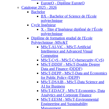
EuroteQ - Diplôme EuroteQ
Catalogue 2025 - 2026
Bachelor
BX - Bachelor of Science de l'Ecole
polytechnique
Cycle Ingénieur
X - Titre d’Ingénieur diplômé de l’École
polytechnique
Diplôme de formation gradué de l'Ecole
Polytechnique -MSc&T
MScT-AI-ViC - MScT-Artificial
Intelligence and Advanced Visual
Computing
MScT-CyS - MScT-Cybersecurity (CyS)
MScT-DDDF - MScT-Double Degree
Data and Finance (DDDF)
MScT-DEPP - MScT-Data and Economics
for Public Policy (DEPP)
MScT-DSAIB - MScT-Data Science and
AI for Business
MScT-EDACF - MScT-Economics, Data
Analytics and Corporate Finance
MScT-EESM - MScT-Environmental
Engineering and Sustainability
Management