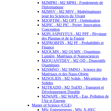
M2MPRI - M2 MPRI - Fondements de
l'Informatique
M2MSV - M2 MSV - Mathématiques
pour les Sciences du Vivant
M2OPTIM - M2 OPT - Optimisation
M2PIC - M2 PIC - Projet, Innovation,
Conception
M2PLASPHYFUS - M2 PPF - Physique
des Plasmas et de la Fusion
M2PROBFIN - M2 PF - Probabilités et
Finance
M2QLMN - M2 QLMN - Quantique,
Lumière, Matériaux et Nanosciences
M2QUANTDEV - M2 QD - Dispositifs
Quantiques
M2SMNO - M2 SMNO - Science des
Matériaux et des Nano-Objets
M2SOLIDS - M2 Solids - Mécanique des
Solides
M2TRADD - M2 TraDD - Transport et
Développement Durable
M2WAPE - M2 WAPE - Eau, Pollution de
l'Air et Energie
Master of Science (CGE)
MSc Entrepreneurs - MSc X-HEC