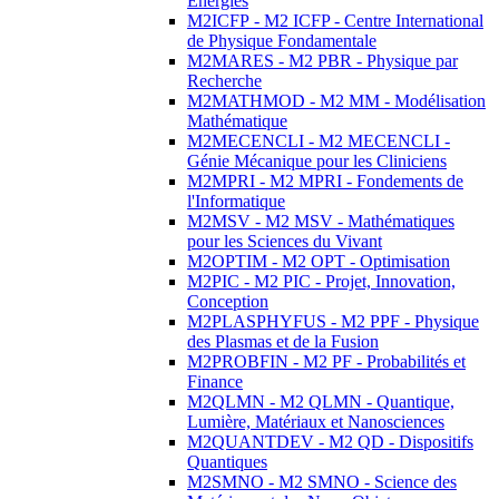
Energies
M2ICFP - M2 ICFP - Centre International
de Physique Fondamentale
M2MARES - M2 PBR - Physique par
Recherche
M2MATHMOD - M2 MM - Modélisation
Mathématique
M2MECENCLI - M2 MECENCLI -
Génie Mécanique pour les Cliniciens
M2MPRI - M2 MPRI - Fondements de
l'Informatique
M2MSV - M2 MSV - Mathématiques
pour les Sciences du Vivant
M2OPTIM - M2 OPT - Optimisation
M2PIC - M2 PIC - Projet, Innovation,
Conception
M2PLASPHYFUS - M2 PPF - Physique
des Plasmas et de la Fusion
M2PROBFIN - M2 PF - Probabilités et
Finance
M2QLMN - M2 QLMN - Quantique,
Lumière, Matériaux et Nanosciences
M2QUANTDEV - M2 QD - Dispositifs
Quantiques
M2SMNO - M2 SMNO - Science des