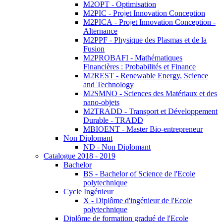
M2OPT - Optimisation
M2PIC - Projet Innovation Conception
M2PICA - Projet Innovation Conception -
Alternance
M2PPF - Physique des Plasmas et de la
Fusion
M2PROBAFI - Mathématiques
Financières : Probabilités et Finance
M2REST - Renewable Energy, Science
and Technology
M2SMNO - Sciences des Matériaux et des
nano-objets
M2TRADD - Transport et Développement
Durable - TRADD
MBIOENT - Master Bio-entrepreneur
Non Diplomant
ND - Non Diplomant
Catalogue 2018 - 2019
Bachelor
BS - Bachelor of Science de l'Ecole
polytechnique
Cycle Ingénieur
X - Diplôme d'ingénieur de l'Ecole
polytechnique
Diplôme de formation gradué de l'Ecole