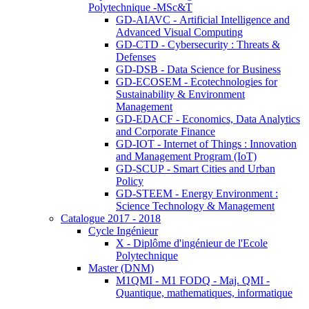
Polytechnique -MSc&T
GD-AIAVC - Artificial Intelligence and
Advanced Visual Computing
GD-CTD - Cybersecurity : Threats &
Defenses
GD-DSB - Data Science for Business
GD-ECOSEM - Ecotechnologies for
Sustainability & Environment
Management
GD-EDACF - Economics, Data Analytics
and Corporate Finance
GD-IOT - Internet of Things : Innovation
and Management Program (IoT)
GD-SCUP - Smart Cities and Urban
Policy
GD-STEEM - Energy Environment :
Science Technology & Management
Catalogue 2017 - 2018
Cycle Ingénieur
X - Diplôme d'ingénieur de l'Ecole
Polytechnique
Master (DNM)
M1QMI - M1 FODQ - Maj. QMI -
Quantique, mathematiques, informatique