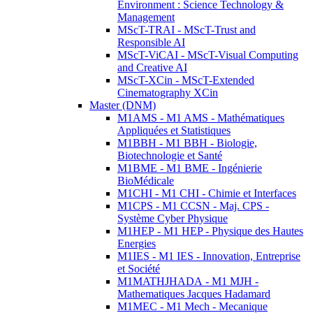
Environment : Science Technology &
Management
MScT-TRAI - MScT-Trust and
Responsible AI
MScT-ViCAI - MScT-Visual Computing
and Creative AI
MScT-XCin - MScT-Extended
Cinematography XCin
Master (DNM)
M1AMS - M1 AMS - Mathématiques
Appliquées et Statistiques
M1BBH - M1 BBH - Biologie,
Biotechnologie et Santé
M1BME - M1 BME - Ingénierie
BioMédicale
M1CHI - M1 CHI - Chimie et Interfaces
M1CPS - M1 CCSN - Maj. CPS -
Système Cyber Physique
M1HEP - M1 HEP - Physique des Hautes
Energies
M1IES - M1 IES - Innovation, Entreprise
et Société
M1MATHJHADA - M1 MJH -
Mathematiques Jacques Hadamard
M1MEC - M1 Mech - Mecanique