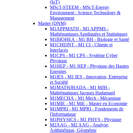
(IoT)
MScT-STEEM - MScT-Energy
Environment : Science Technology &
Management
Master (DNM)
M1APPMATH - M1 APPMS -
Mathématiques Appliquées et Statistiques
M1BIOHEA - M1 BH - Biologie et Santé
M1CHEINT - M1 CI - Chimie et
Interfaces
M1CPS - M1 CPS - Système Cyber
Physique
M1HEP - M1 HEP - Physique des Hautes
Energies
M1IES - M1 IES - Innovation, Entreprise
et Société
M1MATHJHADA - M1 MJH -
Mathématiques Jacques Hadamard
M1MECHA - M1 Mech - Mécanique
M1MIE - M1 MiE - Master en Economie
M1MPRI - M1 MPRI - Fondements de
l'Informatique
M1PHYSICS - M1 PHYS - Physique
M2AAG - M2 AAG - Analyse,
Arithmétique, Géométrie