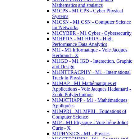
Mathematics and statistics
M1CPS - M1 CPS - Cyber Physical
Systems
M1CSN - M1 CSN - Computer Science
for Networks
M1CYBER - M1 Cyber - Cybersecurity
M1HPDA - M1 HPDA - High
Performance Data Analytics
M1I - M1 Informatique - Voie Jacques
Herbrand - X
M1IGD - M1 IGD - Interaction, Graphic
and Design
M1INTTRACPHY - M1 - International
Track in Physics
M1MAP - M1 Mathématiques et
Applications - Voie Jacques Hadamard -
École Polytechnique
M1MATHAPP - M1 - Mathématiques
Appliquées
M1MPRI - M1 MPRI - Foudations of
Computer Science
M1P - M1 Physique - Voie Irène Joliot
Curie - X
M1PHYSICS - M1 - Physics