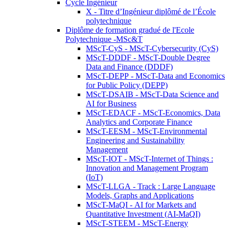
Cycle Ingénieur
X - Titre d’Ingénieur diplômé de l’École
polytechnique
Diplôme de formation gradué de l'Ecole
Polytechnique -MSc&T
MScT-CyS - MScT-Cybersecurity (CyS)
MScT-DDDF - MScT-Double Degree
Data and Finance (DDDF)
MScT-DEPP - MScT-Data and Economics
for Public Policy (DEPP)
MScT-DSAIB - MScT-Data Science and
AI for Business
MScT-EDACF - MScT-Economics, Data
Analytics and Corporate Finance
MScT-EESM - MScT-Environmental
Engineering and Sustainability
Management
MScT-IOT - MScT-Internet of Things :
Innovation and Management Program
(IoT)
MScT-LLGA - Track : Large Language
Models, Graphs and Applications
MScT-MaQI - AI for Markets and
Quantitative Investment (AI-MaQI)
MScT-STEEM - MScT-Energy