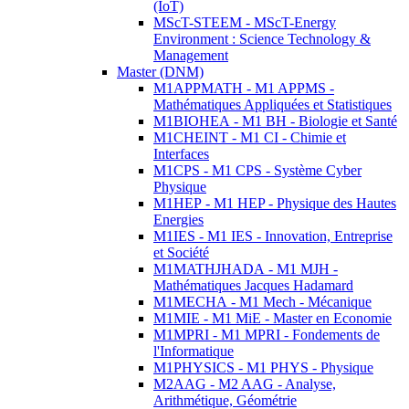
(IoT)
MScT-STEEM - MScT-Energy
Environment : Science Technology &
Management
Master (DNM)
M1APPMATH - M1 APPMS -
Mathématiques Appliquées et Statistiques
M1BIOHEA - M1 BH - Biologie et Santé
M1CHEINT - M1 CI - Chimie et
Interfaces
M1CPS - M1 CPS - Système Cyber
Physique
M1HEP - M1 HEP - Physique des Hautes
Energies
M1IES - M1 IES - Innovation, Entreprise
et Société
M1MATHJHADA - M1 MJH -
Mathématiques Jacques Hadamard
M1MECHA - M1 Mech - Mécanique
M1MIE - M1 MiE - Master en Economie
M1MPRI - M1 MPRI - Fondements de
l'Informatique
M1PHYSICS - M1 PHYS - Physique
M2AAG - M2 AAG - Analyse,
Arithmétique, Géométrie