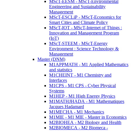
MScT-EESM - MScT-Environmental
Engineering and Sustainability
Management
MScT-ESCLiP - MScT-Economics for
Smart Cities and Climate Policy
MScT-IOT - MScT-Internet of Things :
Innovation and Management Program
(IoT)
MScT-STEEM - MScT-Energy
Environment : Science Technology &
Management
Master (DNM)
M1APPMATH - M1 Applied Mathematics
and statistics
M1CHEINT - M1 Chemistry and
Interfaces
M1CPS - M1 CPS - Cyber Physical
Systems
M1HEP - M1 High Energy Physics
M1MATHJHADA - M1 Mathematiques
Jacques Hadamard
M1MECHA - M1 Mechanics
M1MIE - M1 MIE - Master in Economics
M2BIOHEA - M2 Biology and Health
M2BIOMECA - M2 Biomeca -