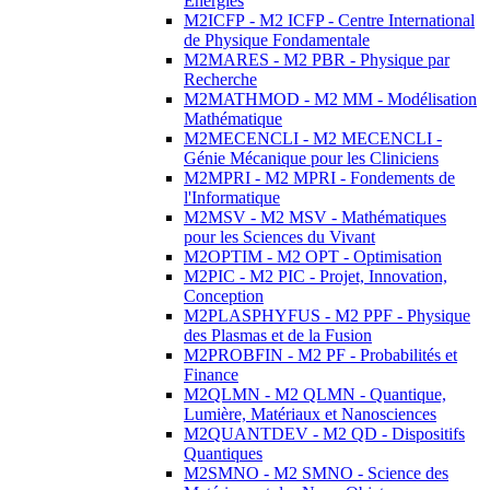
Energies
M2ICFP - M2 ICFP - Centre International
de Physique Fondamentale
M2MARES - M2 PBR - Physique par
Recherche
M2MATHMOD - M2 MM - Modélisation
Mathématique
M2MECENCLI - M2 MECENCLI -
Génie Mécanique pour les Cliniciens
M2MPRI - M2 MPRI - Fondements de
l'Informatique
M2MSV - M2 MSV - Mathématiques
pour les Sciences du Vivant
M2OPTIM - M2 OPT - Optimisation
M2PIC - M2 PIC - Projet, Innovation,
Conception
M2PLASPHYFUS - M2 PPF - Physique
des Plasmas et de la Fusion
M2PROBFIN - M2 PF - Probabilités et
Finance
M2QLMN - M2 QLMN - Quantique,
Lumière, Matériaux et Nanosciences
M2QUANTDEV - M2 QD - Dispositifs
Quantiques
M2SMNO - M2 SMNO - Science des