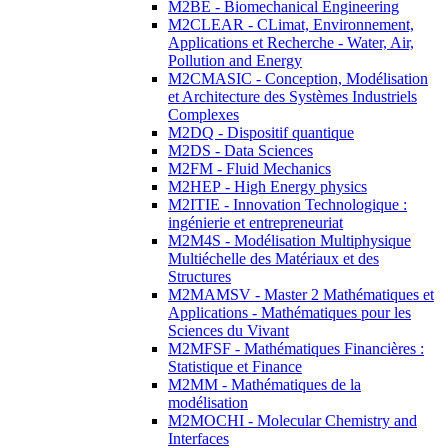
M2BE - Biomechanical Engineering
M2CLEAR - CLimat, Environnement,
Applications et Recherche - Water, Air,
Pollution and Energy
M2CMASIC - Conception, Modélisation
et Architecture des Systèmes Industriels
Complexes
M2DQ - Dispositif quantique
M2DS - Data Sciences
M2FM - Fluid Mechanics
M2HEP - High Energy physics
M2ITIE - Innovation Technologique :
ingénierie et entrepreneuriat
M2M4S - Modélisation Multiphysique
Multiéchelle des Matériaux et des
Structures
M2MAMSV - Master 2 Mathématiques et
Applications - Mathématiques pour les
Sciences du Vivant
M2MFSF - Mathématiques Financières :
Statistique et Finance
M2MM - Mathématiques de la
modélisation
M2MOCHI - Molecular Chemistry and
Interfaces