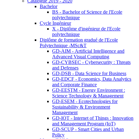
Catalogue 2019 - 2020
Bachelor
BS - Bachelor of Science de l'Ecole
polytechnique
Cycle Ingénieur
X - Diplôme d'ingénieur de l'Ecole
polytechnique
Diplôme de formation gradué de l'Ecole
Polytechnique -MSc&T
GD-AIM - Artificial Intelligence and
Advanced Visual Computing
GD-CYBSEC - Cybersecurity : Threats
and Defenses
GD-DSB - Data Science for Business
GD-EDCF - Economics, Data Analytics
and Corporate Finance
GD-EESTM - Energy Environment :
Science Technology & Management
GD-ESEM - Ecotechnologies for
Sustainability & Environment
Management
GD-IOT - Internet of Things : Innovation
and Management Program (IoT)
GD-SCUP - Smart Cities and Urban
Policy