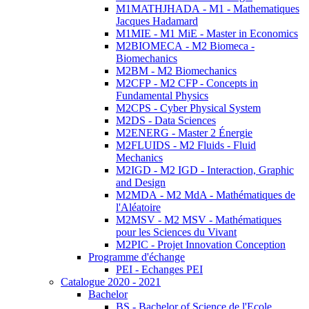
M1MATHJHADA - M1 - Mathematiques
Jacques Hadamard
M1MIE - M1 MiE - Master in Economics
M2BIOMECA - M2 Biomeca -
Biomechanics
M2BM - M2 Biomechanics
M2CFP - M2 CFP - Concepts in
Fundamental Physics
M2CPS - Cyber Physical System
M2DS - Data Sciences
M2ENERG - Master 2 Énergie
M2FLUIDS - M2 Fluids - Fluid
Mechanics
M2IGD - M2 IGD - Interaction, Graphic
and Design
M2MDA - M2 MdA - Mathématiques de
l'Aléatoire
M2MSV - M2 MSV - Mathématiques
pour les Sciences du Vivant
M2PIC - Projet Innovation Conception
Programme d'échange
PEI - Echanges PEI
Catalogue 2020 - 2021
Bachelor
BS - Bachelor of Science de l'Ecole