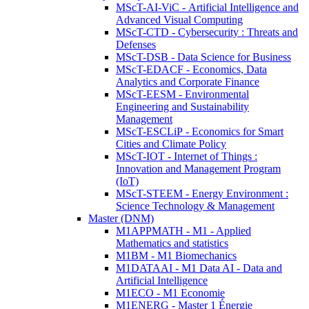
MScT-AI-ViC - Artificial Intelligence and
Advanced Visual Computing
MScT-CTD - Cybersecurity : Threats and
Defenses
MScT-DSB - Data Science for Business
MScT-EDACF - Economics, Data
Analytics and Corporate Finance
MScT-EESM - Environmental
Engineering and Sustainability
Management
MScT-ESCLiP - Economics for Smart
Cities and Climate Policy
MScT-IOT - Internet of Things :
Innovation and Management Program
(IoT)
MScT-STEEM - Energy Environment :
Science Technology & Management
Master (DNM)
M1APPMATH - M1 - Applied
Mathematics and statistics
M1BM - M1 Biomechanics
M1DATAAI - M1 Data AI - Data and
Artificial Intelligence
M1ECO - M1 Economie
M1ENERG - Master 1 Énergie