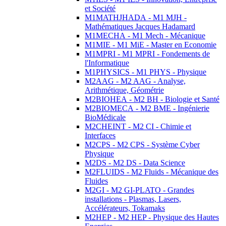
et Société
M1MATHJHADA - M1 MJH -
Mathématiques Jacques Hadamard
M1MECHA - M1 Mech - Mécanique
M1MIE - M1 MiE - Master en Economie
M1MPRI - M1 MPRI - Fondements de
l'Informatique
M1PHYSICS - M1 PHYS - Physique
M2AAG - M2 AAG - Analyse,
Arithmétique, Géométrie
M2BIOHEA - M2 BH - Biologie et Santé
M2BIOMECA - M2 BME - Ingénierie
BioMédicale
M2CHEINT - M2 CI - Chimie et
Interfaces
M2CPS - M2 CPS - Système Cyber
Physique
M2DS - M2 DS - Data Science
M2FLUIDS - M2 Fluids - Mécanique des
Fluides
M2GI - M2 GI-PLATO - Grandes
installations - Plasmas, Lasers,
Accélérateurs, Tokamaks
M2HEP - M2 HEP - Physique des Hautes