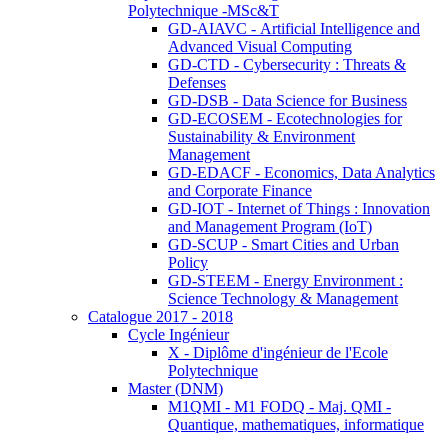
Polytechnique -MSc&T
GD-AIAVC - Artificial Intelligence and
Advanced Visual Computing
GD-CTD - Cybersecurity : Threats &
Defenses
GD-DSB - Data Science for Business
GD-ECOSEM - Ecotechnologies for
Sustainability & Environment
Management
GD-EDACF - Economics, Data Analytics
and Corporate Finance
GD-IOT - Internet of Things : Innovation
and Management Program (IoT)
GD-SCUP - Smart Cities and Urban
Policy
GD-STEEM - Energy Environment :
Science Technology & Management
Catalogue 2017 - 2018
Cycle Ingénieur
X - Diplôme d'ingénieur de l'Ecole
Polytechnique
Master (DNM)
M1QMI - M1 FODQ - Maj. QMI -
Quantique, mathematiques, informatique