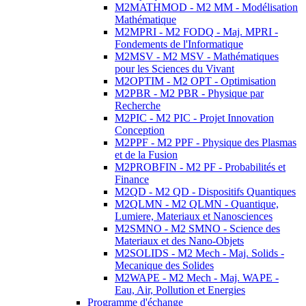
M2MATHMOD - M2 MM - Modélisation
Mathématique
M2MPRI - M2 FODQ - Maj. MPRI -
Fondements de l'Informatique
M2MSV - M2 MSV - Mathématiques
pour les Sciences du Vivant
M2OPTIM - M2 OPT - Optimisation
M2PBR - M2 PBR - Physique par
Recherche
M2PIC - M2 PIC - Projet Innovation
Conception
M2PPF - M2 PPF - Physique des Plasmas
et de la Fusion
M2PROBFIN - M2 PF - Probabilités et
Finance
M2QD - M2 QD - Dispositifs Quantiques
M2QLMN - M2 QLMN - Quantique,
Lumiere, Materiaux et Nanosciences
M2SMNO - M2 SMNO - Science des
Materiaux et des Nano-Objets
M2SOLIDS - M2 Mech - Maj. Solids -
Mecanique des Solides
M2WAPE - M2 Mech - Maj. WAPE -
Eau, Air, Pollution et Energies
Programme d'échange