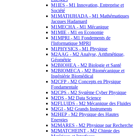
M1IES - M1 Innovation, Entreprise et
Société
M1MATHJHADA - M1 Mathématiques
Jacques Hadamard
M1MECHA - M1 Mécanique
M1MIE - M1 en Economie
M1MPRI - M1 Fondements de
l'Informatique MPRI
M1PHYSICS - M1 Physique
M2AAG - M2 Analyse, Arithmétique,
Géométrie
M2BIOHEA - M2 Biologie et Santé
M2BIOMECA - M2 Biomécanique et
Ingéniérie Biomédical
M2CFP - M2 Concepts en Physique
Fondamentale
M2CPS - M2 Système Cyber Physique
M2DS - M2 Data Science
M2FLUIDS - M2 Mécanique des Fluides
M2GI - M2 Grands Instruments
M2HEP - M2 Physique des Hautes
Energies
M2MARES - M2 Physique par Recherche
M2MATCHEINT - M2 Chimie des