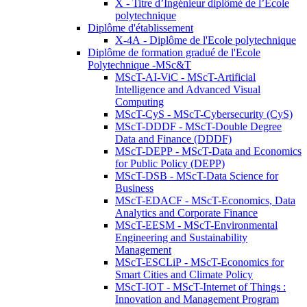
X - Titre d’Ingénieur diplômé de l’École
polytechnique
Diplôme d'établissement
X-4A - Diplôme de l'Ecole polytechnique
Diplôme de formation gradué de l'Ecole
Polytechnique -MSc&T
MScT-AI-ViC - MScT-Artificial
Intelligence and Advanced Visual
Computing
MScT-CyS - MScT-Cybersecurity (CyS)
MScT-DDDF - MScT-Double Degree
Data and Finance (DDDF)
MScT-DEPP - MScT-Data and Economics
for Public Policy (DEPP)
MScT-DSB - MScT-Data Science for
Business
MScT-EDACF - MScT-Economics, Data
Analytics and Corporate Finance
MScT-EESM - MScT-Environmental
Engineering and Sustainability
Management
MScT-ESCLiP - MScT-Economics for
Smart Cities and Climate Policy
MScT-IOT - MScT-Internet of Things :
Innovation and Management Program