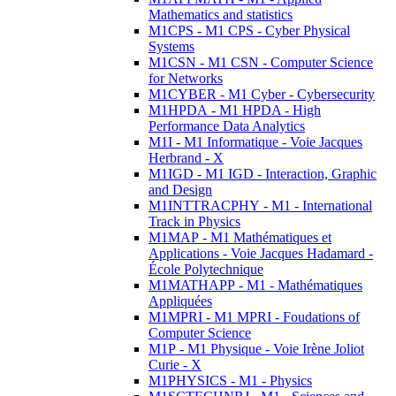
Mathematics and statistics
M1CPS - M1 CPS - Cyber Physical
Systems
M1CSN - M1 CSN - Computer Science
for Networks
M1CYBER - M1 Cyber - Cybersecurity
M1HPDA - M1 HPDA - High
Performance Data Analytics
M1I - M1 Informatique - Voie Jacques
Herbrand - X
M1IGD - M1 IGD - Interaction, Graphic
and Design
M1INTTRACPHY - M1 - International
Track in Physics
M1MAP - M1 Mathématiques et
Applications - Voie Jacques Hadamard -
École Polytechnique
M1MATHAPP - M1 - Mathématiques
Appliquées
M1MPRI - M1 MPRI - Foudations of
Computer Science
M1P - M1 Physique - Voie Irène Joliot
Curie - X
M1PHYSICS - M1 - Physics