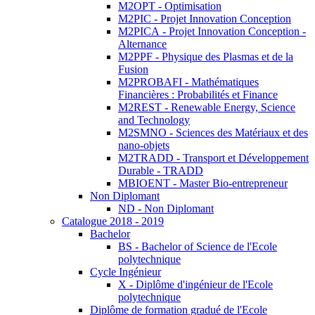
M2OPT - Optimisation
M2PIC - Projet Innovation Conception
M2PICA - Projet Innovation Conception -
Alternance
M2PPF - Physique des Plasmas et de la
Fusion
M2PROBAFI - Mathématiques
Financières : Probabilités et Finance
M2REST - Renewable Energy, Science
and Technology
M2SMNO - Sciences des Matériaux et des
nano-objets
M2TRADD - Transport et Développement
Durable - TRADD
MBIOENT - Master Bio-entrepreneur
Non Diplomant
ND - Non Diplomant
Catalogue 2018 - 2019
Bachelor
BS - Bachelor of Science de l'Ecole
polytechnique
Cycle Ingénieur
X - Diplôme d'ingénieur de l'Ecole
polytechnique
Diplôme de formation gradué de l'Ecole