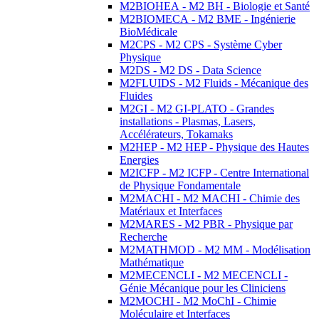
M2BIOHEA - M2 BH - Biologie et Santé
M2BIOMECA - M2 BME - Ingénierie
BioMédicale
M2CPS - M2 CPS - Système Cyber
Physique
M2DS - M2 DS - Data Science
M2FLUIDS - M2 Fluids - Mécanique des
Fluides
M2GI - M2 GI-PLATO - Grandes
installations - Plasmas, Lasers,
Accélérateurs, Tokamaks
M2HEP - M2 HEP - Physique des Hautes
Energies
M2ICFP - M2 ICFP - Centre International
de Physique Fondamentale
M2MACHI - M2 MACHI - Chimie des
Matériaux et Interfaces
M2MARES - M2 PBR - Physique par
Recherche
M2MATHMOD - M2 MM - Modélisation
Mathématique
M2MECENCLI - M2 MECENCLI -
Génie Mécanique pour les Cliniciens
M2MOCHI - M2 MoChI - Chimie
Moléculaire et Interfaces