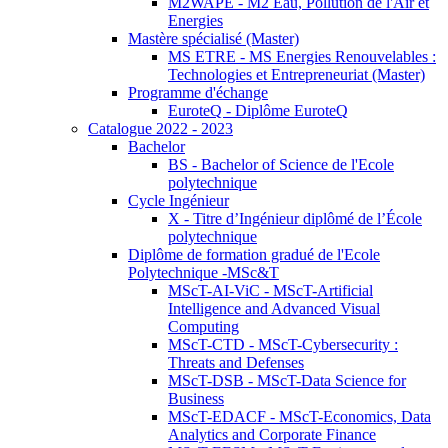
M2WAPE - M2 Eau, Pollution de l'Air et
Energies
Mastère spécialisé (Master)
MS ETRE - MS Energies Renouvelables :
Technologies et Entrepreneuriat (Master)
Programme d'échange
EuroteQ - Diplôme EuroteQ
Catalogue 2022 - 2023
Bachelor
BS - Bachelor of Science de l'Ecole
polytechnique
Cycle Ingénieur
X - Titre d’Ingénieur diplômé de l’École
polytechnique
Diplôme de formation gradué de l'Ecole
Polytechnique -MSc&T
MScT-AI-ViC - MScT-Artificial
Intelligence and Advanced Visual
Computing
MScT-CTD - MScT-Cybersecurity :
Threats and Defenses
MScT-DSB - MScT-Data Science for
Business
MScT-EDACF - MScT-Economics, Data
Analytics and Corporate Finance