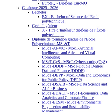
EuroteQ - Diplôme EuroteQ
Catalogue 2025 - 2026
Bachelor
BX - Bachelor of Science de l'Ecole
polytechnique
Cycle Ingénieur
X - Titre d’Ingénieur diplômé de l’École
polytechnique
Diplôme de formation gradué de l'Ecole
Polytechnique -MSc&T
MScT-AI-ViC - MScT-Artificial
Intelligence and Advanced Visual
Computing
MScT-CyS - MScT-Cybersecurity (CyS)
MScT-DDDF - MScT-Double Degree
Data and Finance (DDDF)
MScT-DEPP - MScT-Data and Economics
for Public Policy (DEPP)
MScT-DSAIB - MScT-Data Science and
AI for Business
MScT-EDACF - MScT-Economics, Data
Analytics and Corporate Finance
MScT-EESM - MScT-Environmental
Engineering and Sustainability
Management