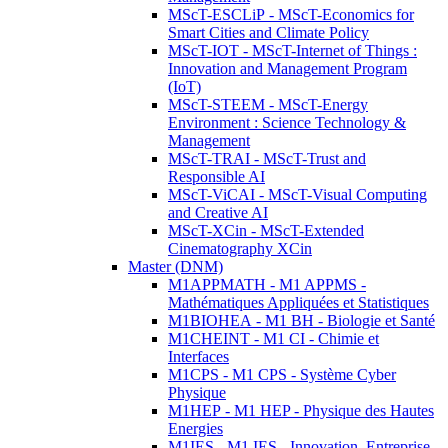
MScT-ESCLiP - MScT-Economics for
Smart Cities and Climate Policy
MScT-IOT - MScT-Internet of Things :
Innovation and Management Program
(IoT)
MScT-STEEM - MScT-Energy
Environment : Science Technology &
Management
MScT-TRAI - MScT-Trust and
Responsible AI
MScT-ViCAI - MScT-Visual Computing
and Creative AI
MScT-XCin - MScT-Extended
Cinematography XCin
Master (DNM)
M1APPMATH - M1 APPMS -
Mathématiques Appliquées et Statistiques
M1BIOHEA - M1 BH - Biologie et Santé
M1CHEINT - M1 CI - Chimie et
Interfaces
M1CPS - M1 CPS - Système Cyber
Physique
M1HEP - M1 HEP - Physique des Hautes
Energies
M1IES - M1 IES - Innovation, Entreprise