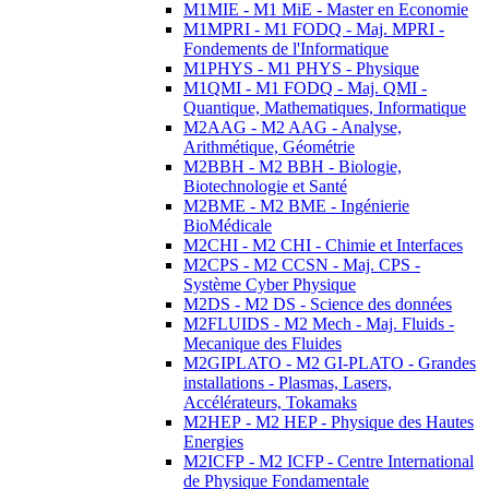
M1MIE - M1 MiE - Master en Economie
M1MPRI - M1 FODQ - Maj. MPRI -
Fondements de l'Informatique
M1PHYS - M1 PHYS - Physique
M1QMI - M1 FODQ - Maj. QMI -
Quantique, Mathematiques, Informatique
M2AAG - M2 AAG - Analyse,
Arithmétique, Géométrie
M2BBH - M2 BBH - Biologie,
Biotechnologie et Santé
M2BME - M2 BME - Ingénierie
BioMédicale
M2CHI - M2 CHI - Chimie et Interfaces
M2CPS - M2 CCSN - Maj. CPS -
Système Cyber Physique
M2DS - M2 DS - Science des données
M2FLUIDS - M2 Mech - Maj. Fluids -
Mecanique des Fluides
M2GIPLATO - M2 GI-PLATO - Grandes
installations - Plasmas, Lasers,
Accélérateurs, Tokamaks
M2HEP - M2 HEP - Physique des Hautes
Energies
M2ICFP - M2 ICFP - Centre International
de Physique Fondamentale