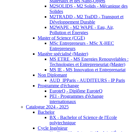
Matériaux et des Nano-Objets
M2SOLIDS - M2 Solids - Mécanique des
Solides
M2TRADD - M2 TraDD - Transport et
Développement Durable
M2WAPE - M2 WAPE - Eau, Air,
Pollution et Énergies
Master of Science (CGE)
MSc Entrepreneurs - MSc X-HEC
Entrepreneurs
Mastère spécialisé (Master)
MS ETRE - MS Energies Renouvelables :
Technologies et Entrepreneuriat (Master)
MS IE - MS Innovation et Entreprenariat
Non Diplomant
AUD_IPParis - AUDITEURS - IP Paris
Programme d'échange
EuroteQ - Diplôme EuroteQ
PEI - Programmes d'échange
internationaux
Catalogue 2024 - 2025
Bachelor
BX - Bachelor of Science de l'Ecole
polytechnique
Cycle Ingénieur