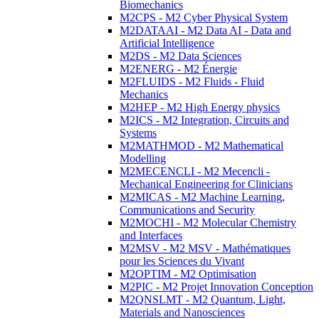
Biomechanics
M2CPS - M2 Cyber Physical System
M2DATAAI - M2 Data AI - Data and
Artificial Intelligence
M2DS - M2 Data Sciences
M2ENERG - M2 Énergie
M2FLUIDS - M2 Fluids - Fluid
Mechanics
M2HEP - M2 High Energy physics
M2ICS - M2 Integration, Circuits and
Systems
M2MATHMOD - M2 Mathematical
Modelling
M2MECENCLI - M2 Mecencli -
Mechanical Engineering for Clinicians
M2MICAS - M2 Machine Learning,
Communications and Security
M2MOCHI - M2 Molecular Chemistry
and Interfaces
M2MSV - M2 MSV - Mathématiques
pour les Sciences du Vivant
M2OPTIM - M2 Optimisation
M2PIC - M2 Projet Innovation Conception
M2QNSLMT - M2 Quantum, Light,
Materials and Nanosciences