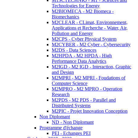
M1SCTECHNRJ - M1 - Sciences and
Technologies for Energy
M2BIOMECA - M2 Biomeca -
Biomechanics
M2CLEAR - CLimat, Environnement,
Applications et Recherche - Water, Air,
Pollution and Energy
M2CPS - Cyber Physical System
M2CYBER - M2 Cyber - Cybersecurity
M2DS - Data Sciences
M2HPDA - M2 HPDA - High
Performance Data Analytics
M2IGD - M2 IGD - Interaction, Graphic
and Design
M2MPRI - M2 MPRI - Foudations of
Computer Science
M2MPRO - M2 MPRO - Operation
Research
M2PDS - M2 PDS - Parallel and
Distributed Systems
M2PIC - Projet Innovation Conception
Non Diplomant
ND - Non Diplomant
Programme d'échange
PEI - Echanges PEI