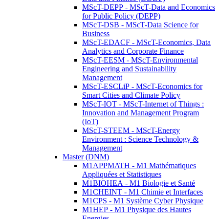
MScT-DEPP - MScT-Data and Economics
for Public Policy (DEPP)
MScT-DSB - MScT-Data Science for
Business
MScT-EDACF - MScT-Economics, Data
Analytics and Corporate Finance
MScT-EESM - MScT-Environmental
Engineering and Sustainability
Management
MScT-ESCLiP - MScT-Economics for
Smart Cities and Climate Policy
MScT-IOT - MScT-Internet of Things :
Innovation and Management Program
(IoT)
MScT-STEEM - MScT-Energy
Environment : Science Technology &
Management
Master (DNM)
M1APPMATH - M1 Mathématiques
Appliquées et Statistiques
M1BIOHEA - M1 Biologie et Santé
M1CHEINT - M1 Chimie et Interfaces
M1CPS - M1 Système Cyber Physique
M1HEP - M1 Physique des Hautes
Energies