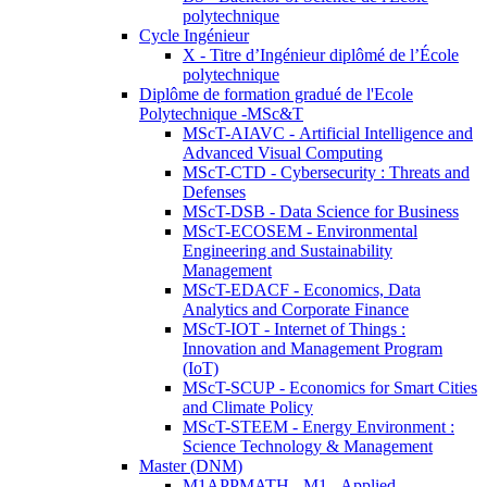
polytechnique
Cycle Ingénieur
X - Titre d’Ingénieur diplômé de l’École
polytechnique
Diplôme de formation gradué de l'Ecole
Polytechnique -MSc&T
MScT-AIAVC - Artificial Intelligence and
Advanced Visual Computing
MScT-CTD - Cybersecurity : Threats and
Defenses
MScT-DSB - Data Science for Business
MScT-ECOSEM - Environmental
Engineering and Sustainability
Management
MScT-EDACF - Economics, Data
Analytics and Corporate Finance
MScT-IOT - Internet of Things :
Innovation and Management Program
(IoT)
MScT-SCUP - Economics for Smart Cities
and Climate Policy
MScT-STEEM - Energy Environment :
Science Technology & Management
Master (DNM)
M1APPMATH - M1 - Applied