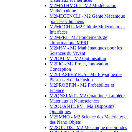
Matériaux et Interfaces
M2MATHMOD - M2 Modélisation
Mathématique
M2MECENCLI - M2 Génie Mécanique
pour les Cliniciens
M2MOCHI - M2 Chimie Moléculaire et
Interfaces
M2MPRI - M2 Fondements de
l'Informatique MPRI
M2MSV - M2 Mathématiques pour les
Sciences du Vivant
M2OPTIM - M2 Optimisation
M2PIC - M2 Projet, Innovation,
Conception
M2PLASPHYFUS - M2 Physique des
Plasmas et de la Fusion
M2PROBFIN - M2 Probabilités et
Finance
M2QNSLMT - M2 Quantique, Lumière,
Matériaux et Nanosciences
M2QUANTDEV - M2 Dispositifs
Quantiques
M2SMNO - M2 Science des Matériaux et
des Nano-Objets
M2SOLIDS - M2 Mécanique des Solides