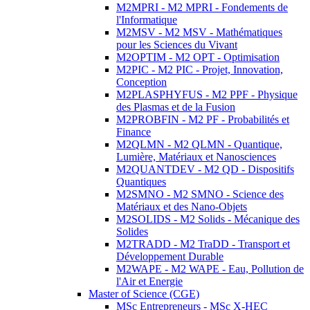
M2MPRI - M2 MPRI - Fondements de
l'Informatique
M2MSV - M2 MSV - Mathématiques
pour les Sciences du Vivant
M2OPTIM - M2 OPT - Optimisation
M2PIC - M2 PIC - Projet, Innovation,
Conception
M2PLASPHYFUS - M2 PPF - Physique
des Plasmas et de la Fusion
M2PROBFIN - M2 PF - Probabilités et
Finance
M2QLMN - M2 QLMN - Quantique,
Lumière, Matériaux et Nanosciences
M2QUANTDEV - M2 QD - Dispositifs
Quantiques
M2SMNO - M2 SMNO - Science des
Matériaux et des Nano-Objets
M2SOLIDS - M2 Solids - Mécanique des
Solides
M2TRADD - M2 TraDD - Transport et
Développement Durable
M2WAPE - M2 WAPE - Eau, Pollution de
l'Air et Energie
Master of Science (CGE)
MSc Entrepreneurs - MSc X-HEC