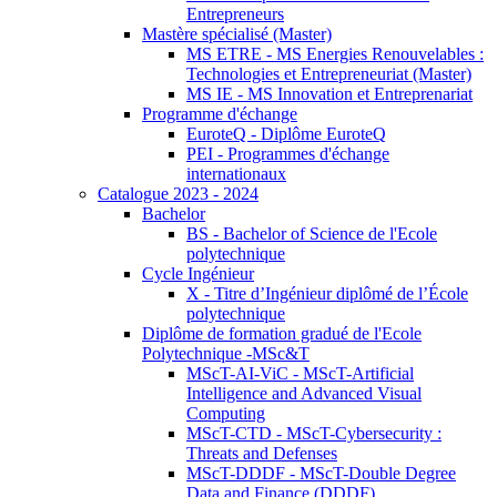
Entrepreneurs
Mastère spécialisé (Master)
MS ETRE - MS Energies Renouvelables :
Technologies et Entrepreneuriat (Master)
MS IE - MS Innovation et Entreprenariat
Programme d'échange
EuroteQ - Diplôme EuroteQ
PEI - Programmes d'échange
internationaux
Catalogue 2023 - 2024
Bachelor
BS - Bachelor of Science de l'Ecole
polytechnique
Cycle Ingénieur
X - Titre d’Ingénieur diplômé de l’École
polytechnique
Diplôme de formation gradué de l'Ecole
Polytechnique -MSc&T
MScT-AI-ViC - MScT-Artificial
Intelligence and Advanced Visual
Computing
MScT-CTD - MScT-Cybersecurity :
Threats and Defenses
MScT-DDDF - MScT-Double Degree
Data and Finance (DDDF)