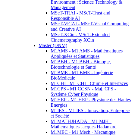
Environment : Science Technology &
Management
MScT-TRAI - MScT-Trust and
Responsible AI
MScT-ViCAI - MScT-Visual Computing
and Creative AI
MScT-XCin - MScT-Extended
Cinematography XCin
Master (DNM)
M1AMS - M1 AMS - Mathématiques
Appliquées et Statistiques
M1BBH - M1 BBH - Biologie,
Biotechnologie et Santé
M1BME - M1 BME - Ingénierie
BioMédicale
M1CHI - M1 CHI - Chimie et Interfaces
M1CPS - M1 CCSN - Maj. CPS -
Système Cyber Physique
M1HEP - M1 HEP - Physique des Hautes
Energies
M1IES - M1 IES - Innovation, Entreprise
et Société
M1MATHJHADA - M1 MJH -
Mathematiques Jacques Hadamard
M1MEC - M1 Mech - Mecanique