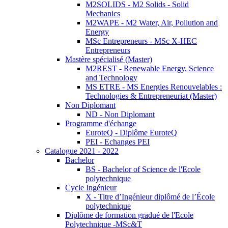
M2SOLIDS - M2 Solids - Solid
Mechanics
M2WAPE - M2 Water, Air, Pollution and
Energy
MSc Entrepreneurs - MSc X-HEC
Entrepreneurs
Mastère spécialisé (Master)
M2REST - Renewable Energy, Science
and Technology
MS ETRE - MS Energies Renouvelables :
Technologies & Entrepreneuriat (Master)
Non Diplomant
ND - Non Diplomant
Programme d'échange
EuroteQ - Diplôme EuroteQ
PEI - Echanges PEI
Catalogue 2021 - 2022
Bachelor
BS - Bachelor of Science de l'Ecole
polytechnique
Cycle Ingénieur
X - Titre d’Ingénieur diplômé de l’École
polytechnique
Diplôme de formation gradué de l'Ecole
Polytechnique -MSc&T