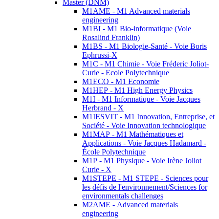
Master (DNM)
M1AME - M1 Advanced materials
engineering
M1BI - M1 Bio-informatique (Voie
Rosalind Franklin)
M1BS - M1 Biologie-Santé - Voie Boris
Ephrussi-X
M1C - M1 Chimie - Voie Fréderic Joliot-
Curie - Ecole Polytechnique
M1ECO - M1 Economie
M1HEP - M1 High Energy Physics
M1I - M1 Informatique - Voie Jacques
Herbrand - X
M1IESVIT - M1 Innovation, Entreprise, et
Société - Voie Innovation technologique
M1MAP - M1 Mathématiques et
Applications - Voie Jacques Hadamard -
École Polytechnique
M1P - M1 Physique - Voie Irène Joliot
Curie - X
M1STEPE - M1 STEPE - Sciences pour
les défis de l'environnement/Sciences for
environmentals challenges
M2AME - Advanced materials
engineering