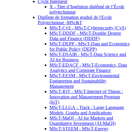
Cycle Ingénieur
X - Titre d’Ingénieur diplômé de l’École
polytechnique
Diplôme de formation gradué de l'Ecole
Polytechnique -MSc&T
MScT-CyS - MScT-Cybersecurity (CyS)
MScT-DDDF - MScT-Double Degree
Data and Finance (DDDF)
MScT-DEPP - MScT-Data and Economics
for Public Policy (DEPP)
MScT-DSAIB - MScT-Data Science and
AI for Business
MScT-EDACF - MScT-Economics, Data
Analytics and Corporate Finance
MScT-EESM - MScT-Environmental
Engineering and Sustainability
Management
MScT-IOT - MScT-Internet of Things :
Innovation and Management Program
(IoT)
MScT-LLGA - Track : Large Language
Models, Graphs and Applications
MScT-MaQI - AI for Markets and
Quantitative Investment (AI-MaQI)
MScT-STEEM - MScT-Energy