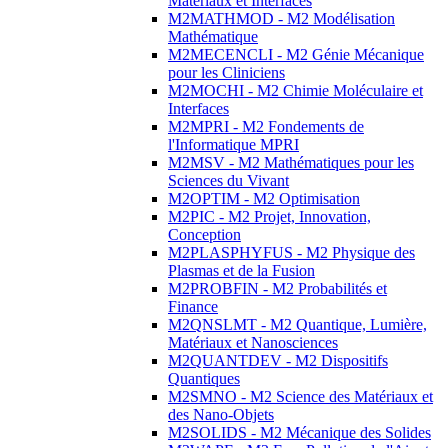
Matériaux et Interfaces
M2MATHMOD - M2 Modélisation
Mathématique
M2MECENCLI - M2 Génie Mécanique
pour les Cliniciens
M2MOCHI - M2 Chimie Moléculaire et
Interfaces
M2MPRI - M2 Fondements de
l'Informatique MPRI
M2MSV - M2 Mathématiques pour les
Sciences du Vivant
M2OPTIM - M2 Optimisation
M2PIC - M2 Projet, Innovation,
Conception
M2PLASPHYFUS - M2 Physique des
Plasmas et de la Fusion
M2PROBFIN - M2 Probabilités et
Finance
M2QNSLMT - M2 Quantique, Lumière,
Matériaux et Nanosciences
M2QUANTDEV - M2 Dispositifs
Quantiques
M2SMNO - M2 Science des Matériaux et
des Nano-Objets
M2SOLIDS - M2 Mécanique des Solides