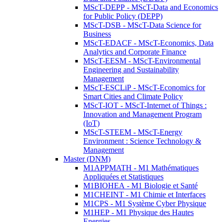
MScT-DEPP - MScT-Data and Economics
for Public Policy (DEPP)
MScT-DSB - MScT-Data Science for
Business
MScT-EDACF - MScT-Economics, Data
Analytics and Corporate Finance
MScT-EESM - MScT-Environmental
Engineering and Sustainability
Management
MScT-ESCLiP - MScT-Economics for
Smart Cities and Climate Policy
MScT-IOT - MScT-Internet of Things :
Innovation and Management Program
(IoT)
MScT-STEEM - MScT-Energy
Environment : Science Technology &
Management
Master (DNM)
M1APPMATH - M1 Mathématiques
Appliquées et Statistiques
M1BIOHEA - M1 Biologie et Santé
M1CHEINT - M1 Chimie et Interfaces
M1CPS - M1 Système Cyber Physique
M1HEP - M1 Physique des Hautes
Energies