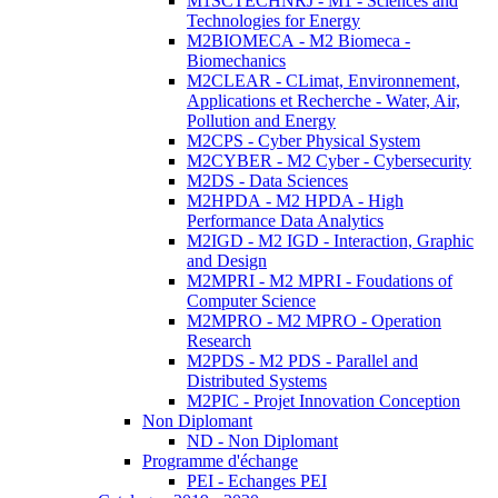
M1SCTECHNRJ - M1 - Sciences and
Technologies for Energy
M2BIOMECA - M2 Biomeca -
Biomechanics
M2CLEAR - CLimat, Environnement,
Applications et Recherche - Water, Air,
Pollution and Energy
M2CPS - Cyber Physical System
M2CYBER - M2 Cyber - Cybersecurity
M2DS - Data Sciences
M2HPDA - M2 HPDA - High
Performance Data Analytics
M2IGD - M2 IGD - Interaction, Graphic
and Design
M2MPRI - M2 MPRI - Foudations of
Computer Science
M2MPRO - M2 MPRO - Operation
Research
M2PDS - M2 PDS - Parallel and
Distributed Systems
M2PIC - Projet Innovation Conception
Non Diplomant
ND - Non Diplomant
Programme d'échange
PEI - Echanges PEI