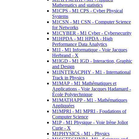
Mathematics and statistics
M1CPS - M1 CPS - Cyber Physical
Systems
M1CSN - M1 CSN - Computer Science
for Networks
M1CYBER - M1 Cyber - Cybersecurity
M1HPDA - M1 HPDA - High
Performance Data Analytics
M1I - M1 Informatique - Voie Jacques
Herbrand - X
M1IGD - M1 IGD - Interaction, Graphic
and Design
M1INTTRACPHY - M1 - International
Track in Physics
M1MAP - M1 Mathématiques et
Applications - Voie Jacques Hadamard -
École Polytechnique
M1MATHAPP - M1 - Mathématiques
Appliquées
M1MPRI - M1 MPRI - Foudations of
Computer Science
M1P - M1 Physique - Voie Irène Joliot
Curie - X
M1PHYSICS - M1 - Physics