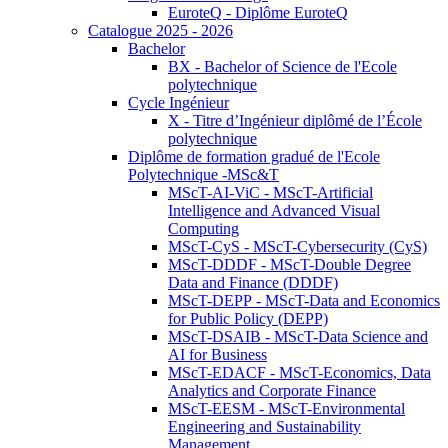
EuroteQ - Diplôme EuroteQ
Catalogue 2025 - 2026
Bachelor
BX - Bachelor of Science de l'Ecole
polytechnique
Cycle Ingénieur
X - Titre d’Ingénieur diplômé de l’École
polytechnique
Diplôme de formation gradué de l'Ecole
Polytechnique -MSc&T
MScT-AI-ViC - MScT-Artificial
Intelligence and Advanced Visual
Computing
MScT-CyS - MScT-Cybersecurity (CyS)
MScT-DDDF - MScT-Double Degree
Data and Finance (DDDF)
MScT-DEPP - MScT-Data and Economics
for Public Policy (DEPP)
MScT-DSAIB - MScT-Data Science and
AI for Business
MScT-EDACF - MScT-Economics, Data
Analytics and Corporate Finance
MScT-EESM - MScT-Environmental
Engineering and Sustainability
Management