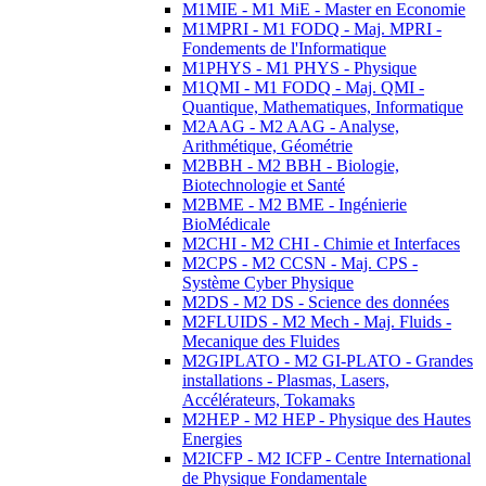
M1MIE - M1 MiE - Master en Economie
M1MPRI - M1 FODQ - Maj. MPRI -
Fondements de l'Informatique
M1PHYS - M1 PHYS - Physique
M1QMI - M1 FODQ - Maj. QMI -
Quantique, Mathematiques, Informatique
M2AAG - M2 AAG - Analyse,
Arithmétique, Géométrie
M2BBH - M2 BBH - Biologie,
Biotechnologie et Santé
M2BME - M2 BME - Ingénierie
BioMédicale
M2CHI - M2 CHI - Chimie et Interfaces
M2CPS - M2 CCSN - Maj. CPS -
Système Cyber Physique
M2DS - M2 DS - Science des données
M2FLUIDS - M2 Mech - Maj. Fluids -
Mecanique des Fluides
M2GIPLATO - M2 GI-PLATO - Grandes
installations - Plasmas, Lasers,
Accélérateurs, Tokamaks
M2HEP - M2 HEP - Physique des Hautes
Energies
M2ICFP - M2 ICFP - Centre International
de Physique Fondamentale