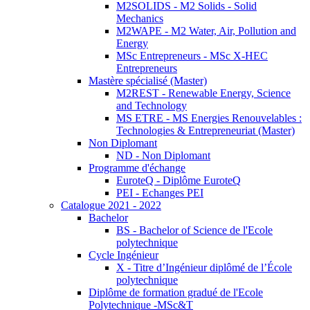
M2SOLIDS - M2 Solids - Solid
Mechanics
M2WAPE - M2 Water, Air, Pollution and
Energy
MSc Entrepreneurs - MSc X-HEC
Entrepreneurs
Mastère spécialisé (Master)
M2REST - Renewable Energy, Science
and Technology
MS ETRE - MS Energies Renouvelables :
Technologies & Entrepreneuriat (Master)
Non Diplomant
ND - Non Diplomant
Programme d'échange
EuroteQ - Diplôme EuroteQ
PEI - Echanges PEI
Catalogue 2021 - 2022
Bachelor
BS - Bachelor of Science de l'Ecole
polytechnique
Cycle Ingénieur
X - Titre d’Ingénieur diplômé de l’École
polytechnique
Diplôme de formation gradué de l'Ecole
Polytechnique -MSc&T