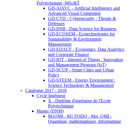
Polytechnique -MSc&T
GD-AIAVC - Artificial Intelligence and
Advanced Visual Computing
GD-CTD - Cybersecurity : Threats &
Defenses
GD-DSB - Data Science for Business
GD-ECOSEM - Ecotechnologies for
Sustainability & Environment
Management
GD-EDACF - Economics, Data Analytics
and Corporate Finance
GD-IOT - Internet of Things : Innovation
and Management Program (IoT)
GD-SCUP - Smart Cities and Urban
Policy
GD-STEEM - Energy Environment :
Science Technology & Management
Catalogue 2017 - 2018
Cycle Ingénieur
X - Diplôme d'ingénieur de l'Ecole
Polytechnique
Master (DNM)
M1QMI - M1 FODQ - Maj. QMI -
Quantique, mathematiques, informatique