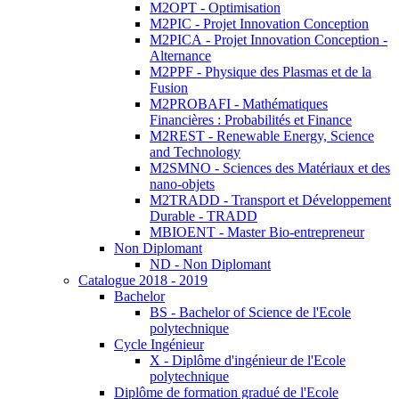
M2OPT - Optimisation
M2PIC - Projet Innovation Conception
M2PICA - Projet Innovation Conception -
Alternance
M2PPF - Physique des Plasmas et de la
Fusion
M2PROBAFI - Mathématiques
Financières : Probabilités et Finance
M2REST - Renewable Energy, Science
and Technology
M2SMNO - Sciences des Matériaux et des
nano-objets
M2TRADD - Transport et Développement
Durable - TRADD
MBIOENT - Master Bio-entrepreneur
Non Diplomant
ND - Non Diplomant
Catalogue 2018 - 2019
Bachelor
BS - Bachelor of Science de l'Ecole
polytechnique
Cycle Ingénieur
X - Diplôme d'ingénieur de l'Ecole
polytechnique
Diplôme de formation gradué de l'Ecole