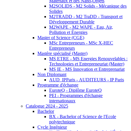
Matériaux et des Nano-Objets
M2SOLIDS - M2 Solids - Mécanique des
Solides
M2TRADD - M2 TraDD - Transport et
Développement Durable
M2WAPE - M2 WAPE - Eau, Air,
Pollution et Énergies
Master of Science (CGE)
MSc Entrepreneurs - MSc X-HEC
Entrepreneurs
Mastère spécialisé (Master)
MS ETRE - MS Energies Renouvelables :
Technologies et Entrepreneuriat (Master)
MS IE - MS Innovation et Entreprenariat
Non Diplomant
AUD_IPParis - AUDITEURS - IP Paris
Programme d'échange
EuroteQ - Diplôme EuroteQ
PEI - Programmes d'échange
internationaux
Catalogue 2024 - 2025
Bachelor
BX - Bachelor of Science de l'Ecole
polytechnique
Cycle Ingénieur