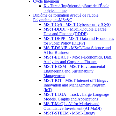
Cycle Ingénieur
X - Titre d’Ingénieur diplômé de l’École
polytechnique
Diplôme de formation gradué de l'Ecole
Polytechnique -MSc&T
MScT-CyS - MScT-Cybersecurity (CyS)
MScT-DDDF - MScT-Double Degree
Data and Finance (DDDF)
MScT-DEPP - MScT-Data and Economics
for Public Policy (DEPP)
MScT-DSAIB - MScT-Data Science and
AI for Business
MScT-EDACF - MScT-Economics, Data
Analytics and Corporate Finance
MScT-EESM - MScT-Environmental
Engineering and Sustainability
Management
MScT-IOT - MScT-Internet of Things :
Innovation and Management Program
(IoT)
MScT-LLGA - Track : Large Language
Models, Graphs and Applications
MScT-MaQI - AI for Markets and
Quantitative Investment (AI-MaQI)
MScT-STEEM - MScT-Energy