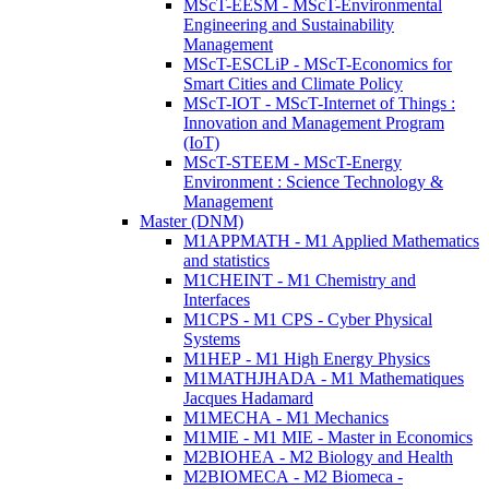
MScT-EESM - MScT-Environmental
Engineering and Sustainability
Management
MScT-ESCLiP - MScT-Economics for
Smart Cities and Climate Policy
MScT-IOT - MScT-Internet of Things :
Innovation and Management Program
(IoT)
MScT-STEEM - MScT-Energy
Environment : Science Technology &
Management
Master (DNM)
M1APPMATH - M1 Applied Mathematics
and statistics
M1CHEINT - M1 Chemistry and
Interfaces
M1CPS - M1 CPS - Cyber Physical
Systems
M1HEP - M1 High Energy Physics
M1MATHJHADA - M1 Mathematiques
Jacques Hadamard
M1MECHA - M1 Mechanics
M1MIE - M1 MIE - Master in Economics
M2BIOHEA - M2 Biology and Health
M2BIOMECA - M2 Biomeca -