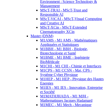
Environment : Science Technology &
Management
MScT-TRAI - MScT-Trust and
Responsible AI
MScT-ViCAI - MScT-Visual Computing
and Creative AI
MScT-XCin - MScT-Extended
Cinematography XCin
Master (DNM)
M1AMS - M1 AMS - Mathématiques
Appliquées et Statistiques
M1BBH - M1 BBH - Biologie,
Biotechnologie et Santé
M1BME - M1 BME - Ingénierie
BioMédicale
M1CHI - M1 CHI - Chimie et Interfaces
M1CPS - M1 CCSN - Maj. CPS -
Système Cyber Physique
M1HEP - M1 HEP - Physique des Hautes
Energies
M1IES - M1 IES - Innovation, Entreprise
et Société
M1MATHJHADA - M1 MJH -
Mathematiques Jacques Hadamard
M1MEC - M1 Mech - Mecanique