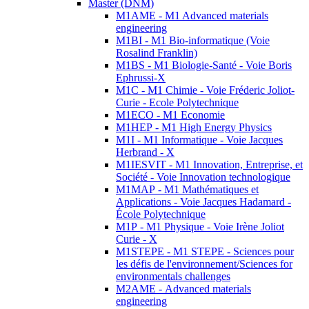
Master (DNM)
M1AME - M1 Advanced materials
engineering
M1BI - M1 Bio-informatique (Voie
Rosalind Franklin)
M1BS - M1 Biologie-Santé - Voie Boris
Ephrussi-X
M1C - M1 Chimie - Voie Fréderic Joliot-
Curie - Ecole Polytechnique
M1ECO - M1 Economie
M1HEP - M1 High Energy Physics
M1I - M1 Informatique - Voie Jacques
Herbrand - X
M1IESVIT - M1 Innovation, Entreprise, et
Société - Voie Innovation technologique
M1MAP - M1 Mathématiques et
Applications - Voie Jacques Hadamard -
École Polytechnique
M1P - M1 Physique - Voie Irène Joliot
Curie - X
M1STEPE - M1 STEPE - Sciences pour
les défis de l'environnement/Sciences for
environmentals challenges
M2AME - Advanced materials
engineering