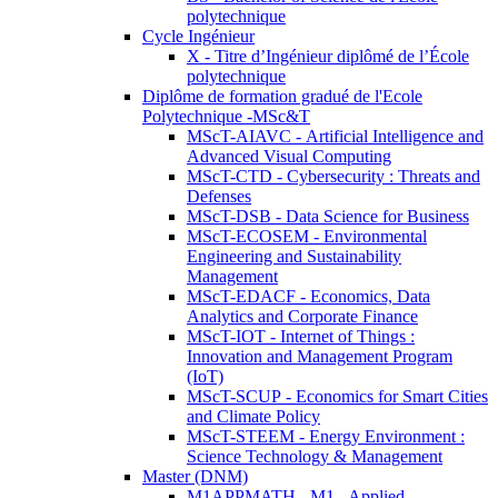
polytechnique
Cycle Ingénieur
X - Titre d’Ingénieur diplômé de l’École
polytechnique
Diplôme de formation gradué de l'Ecole
Polytechnique -MSc&T
MScT-AIAVC - Artificial Intelligence and
Advanced Visual Computing
MScT-CTD - Cybersecurity : Threats and
Defenses
MScT-DSB - Data Science for Business
MScT-ECOSEM - Environmental
Engineering and Sustainability
Management
MScT-EDACF - Economics, Data
Analytics and Corporate Finance
MScT-IOT - Internet of Things :
Innovation and Management Program
(IoT)
MScT-SCUP - Economics for Smart Cities
and Climate Policy
MScT-STEEM - Energy Environment :
Science Technology & Management
Master (DNM)
M1APPMATH - M1 - Applied