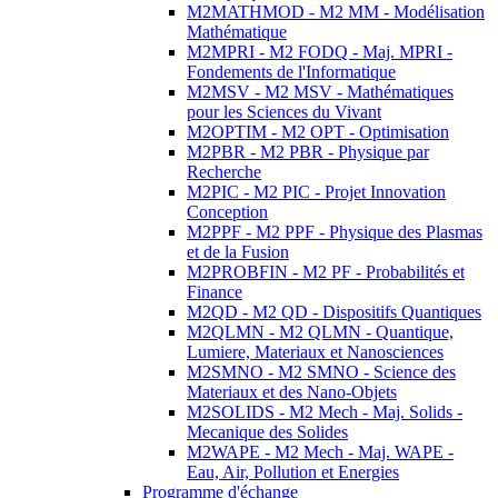
M2MATHMOD - M2 MM - Modélisation
Mathématique
M2MPRI - M2 FODQ - Maj. MPRI -
Fondements de l'Informatique
M2MSV - M2 MSV - Mathématiques
pour les Sciences du Vivant
M2OPTIM - M2 OPT - Optimisation
M2PBR - M2 PBR - Physique par
Recherche
M2PIC - M2 PIC - Projet Innovation
Conception
M2PPF - M2 PPF - Physique des Plasmas
et de la Fusion
M2PROBFIN - M2 PF - Probabilités et
Finance
M2QD - M2 QD - Dispositifs Quantiques
M2QLMN - M2 QLMN - Quantique,
Lumiere, Materiaux et Nanosciences
M2SMNO - M2 SMNO - Science des
Materiaux et des Nano-Objets
M2SOLIDS - M2 Mech - Maj. Solids -
Mecanique des Solides
M2WAPE - M2 Mech - Maj. WAPE -
Eau, Air, Pollution et Energies
Programme d'échange