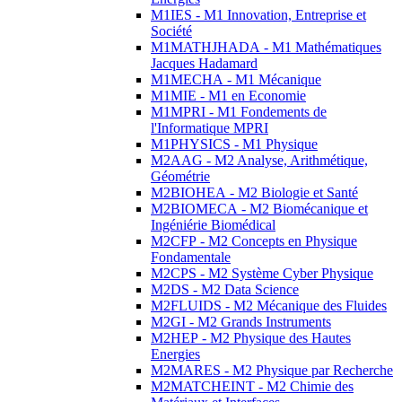
M1IES - M1 Innovation, Entreprise et
Société
M1MATHJHADA - M1 Mathématiques
Jacques Hadamard
M1MECHA - M1 Mécanique
M1MIE - M1 en Economie
M1MPRI - M1 Fondements de
l'Informatique MPRI
M1PHYSICS - M1 Physique
M2AAG - M2 Analyse, Arithmétique,
Géométrie
M2BIOHEA - M2 Biologie et Santé
M2BIOMECA - M2 Biomécanique et
Ingéniérie Biomédical
M2CFP - M2 Concepts en Physique
Fondamentale
M2CPS - M2 Système Cyber Physique
M2DS - M2 Data Science
M2FLUIDS - M2 Mécanique des Fluides
M2GI - M2 Grands Instruments
M2HEP - M2 Physique des Hautes
Energies
M2MARES - M2 Physique par Recherche
M2MATCHEINT - M2 Chimie des