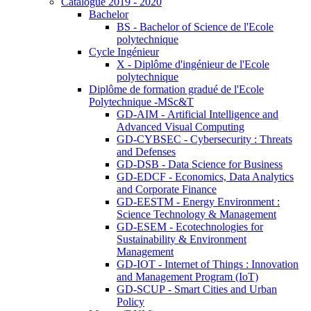
Catalogue 2019 - 2020
Bachelor
BS - Bachelor of Science de l'Ecole
polytechnique
Cycle Ingénieur
X - Diplôme d'ingénieur de l'Ecole
polytechnique
Diplôme de formation gradué de l'Ecole
Polytechnique -MSc&T
GD-AIM - Artificial Intelligence and
Advanced Visual Computing
GD-CYBSEC - Cybersecurity : Threats
and Defenses
GD-DSB - Data Science for Business
GD-EDCF - Economics, Data Analytics
and Corporate Finance
GD-EESTM - Energy Environment :
Science Technology & Management
GD-ESEM - Ecotechnologies for
Sustainability & Environment
Management
GD-IOT - Internet of Things : Innovation
and Management Program (IoT)
GD-SCUP - Smart Cities and Urban
Policy