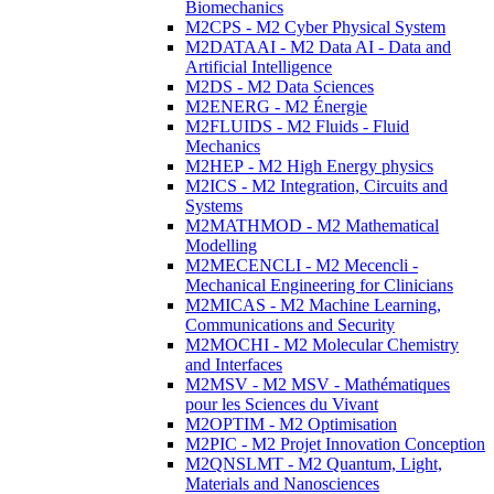
Biomechanics
M2CPS - M2 Cyber Physical System
M2DATAAI - M2 Data AI - Data and
Artificial Intelligence
M2DS - M2 Data Sciences
M2ENERG - M2 Énergie
M2FLUIDS - M2 Fluids - Fluid
Mechanics
M2HEP - M2 High Energy physics
M2ICS - M2 Integration, Circuits and
Systems
M2MATHMOD - M2 Mathematical
Modelling
M2MECENCLI - M2 Mecencli -
Mechanical Engineering for Clinicians
M2MICAS - M2 Machine Learning,
Communications and Security
M2MOCHI - M2 Molecular Chemistry
and Interfaces
M2MSV - M2 MSV - Mathématiques
pour les Sciences du Vivant
M2OPTIM - M2 Optimisation
M2PIC - M2 Projet Innovation Conception
M2QNSLMT - M2 Quantum, Light,
Materials and Nanosciences