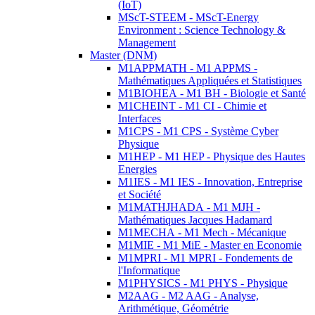
(IoT)
MScT-STEEM - MScT-Energy
Environment : Science Technology &
Management
Master (DNM)
M1APPMATH - M1 APPMS -
Mathématiques Appliquées et Statistiques
M1BIOHEA - M1 BH - Biologie et Santé
M1CHEINT - M1 CI - Chimie et
Interfaces
M1CPS - M1 CPS - Système Cyber
Physique
M1HEP - M1 HEP - Physique des Hautes
Energies
M1IES - M1 IES - Innovation, Entreprise
et Société
M1MATHJHADA - M1 MJH -
Mathématiques Jacques Hadamard
M1MECHA - M1 Mech - Mécanique
M1MIE - M1 MiE - Master en Economie
M1MPRI - M1 MPRI - Fondements de
l'Informatique
M1PHYSICS - M1 PHYS - Physique
M2AAG - M2 AAG - Analyse,
Arithmétique, Géométrie