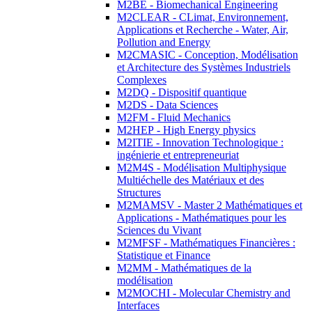
M2BE - Biomechanical Engineering
M2CLEAR - CLimat, Environnement,
Applications et Recherche - Water, Air,
Pollution and Energy
M2CMASIC - Conception, Modélisation
et Architecture des Systèmes Industriels
Complexes
M2DQ - Dispositif quantique
M2DS - Data Sciences
M2FM - Fluid Mechanics
M2HEP - High Energy physics
M2ITIE - Innovation Technologique :
ingénierie et entrepreneuriat
M2M4S - Modélisation Multiphysique
Multiéchelle des Matériaux et des
Structures
M2MAMSV - Master 2 Mathématiques et
Applications - Mathématiques pour les
Sciences du Vivant
M2MFSF - Mathématiques Financières :
Statistique et Finance
M2MM - Mathématiques de la
modélisation
M2MOCHI - Molecular Chemistry and
Interfaces