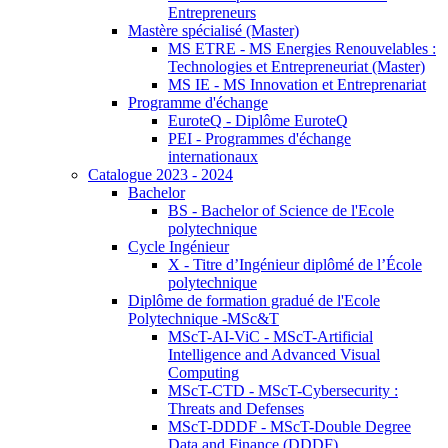
Entrepreneurs
Mastère spécialisé (Master)
MS ETRE - MS Energies Renouvelables :
Technologies et Entrepreneuriat (Master)
MS IE - MS Innovation et Entreprenariat
Programme d'échange
EuroteQ - Diplôme EuroteQ
PEI - Programmes d'échange
internationaux
Catalogue 2023 - 2024
Bachelor
BS - Bachelor of Science de l'Ecole
polytechnique
Cycle Ingénieur
X - Titre d’Ingénieur diplômé de l’École
polytechnique
Diplôme de formation gradué de l'Ecole
Polytechnique -MSc&T
MScT-AI-ViC - MScT-Artificial
Intelligence and Advanced Visual
Computing
MScT-CTD - MScT-Cybersecurity :
Threats and Defenses
MScT-DDDF - MScT-Double Degree
Data and Finance (DDDF)