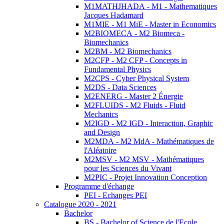
M1MATHJHADA - M1 - Mathematiques
Jacques Hadamard
M1MIE - M1 MiE - Master in Economics
M2BIOMECA - M2 Biomeca -
Biomechanics
M2BM - M2 Biomechanics
M2CFP - M2 CFP - Concepts in
Fundamental Physics
M2CPS - Cyber Physical System
M2DS - Data Sciences
M2ENERG - Master 2 Énergie
M2FLUIDS - M2 Fluids - Fluid
Mechanics
M2IGD - M2 IGD - Interaction, Graphic
and Design
M2MDA - M2 MdA - Mathématiques de
l'Aléatoire
M2MSV - M2 MSV - Mathématiques
pour les Sciences du Vivant
M2PIC - Projet Innovation Conception
Programme d'échange
PEI - Echanges PEI
Catalogue 2020 - 2021
Bachelor
BS - Bachelor of Science de l'Ecole