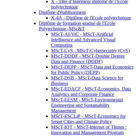
X - Titre d’Ingénieur diplômé de l’École
polytechnique
Diplôme d'établissement
X-4A - Diplôme de l'Ecole polytechnique
Diplôme de formation gradué de l'Ecole
Polytechnique -MSc&T
MScT-AI-ViC - MScT-Artificial
Intelligence and Advanced Visual
Computing
MScT-CyS - MScT-Cybersecurity (CyS)
MScT-DDDF - MScT-Double Degree
Data and Finance (DDDF)
MScT-DEPP - MScT-Data and Economics
for Public Policy (DEPP)
MScT-DSB - MScT-Data Science for
Business
MScT-EDACF - MScT-Economics, Data
Analytics and Corporate Finance
MScT-EESM - MScT-Environmental
Engineering and Sustainability
Management
MScT-ESCLiP - MScT-Economics for
Smart Cities and Climate Policy
MScT-IOT - MScT-Internet of Things :
Innovation and Management Program