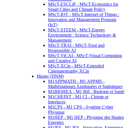
MScT-ESCLiP - MScT-Economics for
Smart Cities and Climate Policy
MScT-IOT - MScT-Internet of Things :
Innovation and Management Program
(IoT)
MScT-STEEM - MScT-Energy
Environment : Science Technology &
Management
MScT-TRAI - MScT-Trust and
Responsible AI
MScT-ViCAI - MScT-Visual Computing
and Creative AI
MScT-XCin - MScT-Extended
Cinematography XCin
Master (DNM)
M1APPMATH - M1 APPMS -
Mathématiques Appliquées et Statistiques
M1BIOHEA - M1 BH - Biologie et Santé
M1CHEINT - M1 CI - Chimie et
Interfaces
M1CPS - M1 CPS - Système Cyber
Physique
M1HEP - M1 HEP - Physique des Hautes
Energies
M1IES - M1 IES - Innovation, Entreprise