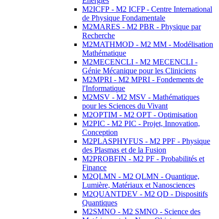
Energies
M2ICFP - M2 ICFP - Centre International
de Physique Fondamentale
M2MARES - M2 PBR - Physique par
Recherche
M2MATHMOD - M2 MM - Modélisation
Mathématique
M2MECENCLI - M2 MECENCLI -
Génie Mécanique pour les Cliniciens
M2MPRI - M2 MPRI - Fondements de
l'Informatique
M2MSV - M2 MSV - Mathématiques
pour les Sciences du Vivant
M2OPTIM - M2 OPT - Optimisation
M2PIC - M2 PIC - Projet, Innovation,
Conception
M2PLASPHYFUS - M2 PPF - Physique
des Plasmas et de la Fusion
M2PROBFIN - M2 PF - Probabilités et
Finance
M2QLMN - M2 QLMN - Quantique,
Lumière, Matériaux et Nanosciences
M2QUANTDEV - M2 QD - Dispositifs
Quantiques
M2SMNO - M2 SMNO - Science des