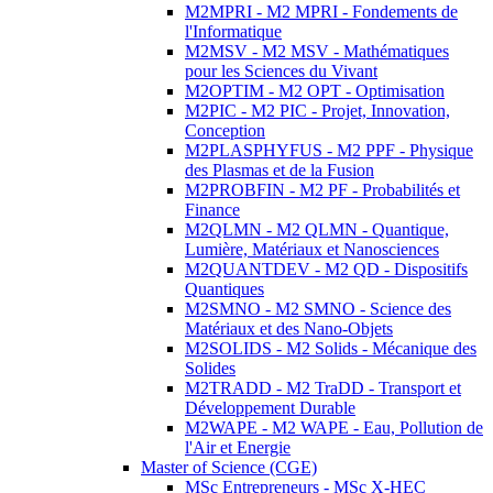
M2MPRI - M2 MPRI - Fondements de
l'Informatique
M2MSV - M2 MSV - Mathématiques
pour les Sciences du Vivant
M2OPTIM - M2 OPT - Optimisation
M2PIC - M2 PIC - Projet, Innovation,
Conception
M2PLASPHYFUS - M2 PPF - Physique
des Plasmas et de la Fusion
M2PROBFIN - M2 PF - Probabilités et
Finance
M2QLMN - M2 QLMN - Quantique,
Lumière, Matériaux et Nanosciences
M2QUANTDEV - M2 QD - Dispositifs
Quantiques
M2SMNO - M2 SMNO - Science des
Matériaux et des Nano-Objets
M2SOLIDS - M2 Solids - Mécanique des
Solides
M2TRADD - M2 TraDD - Transport et
Développement Durable
M2WAPE - M2 WAPE - Eau, Pollution de
l'Air et Energie
Master of Science (CGE)
MSc Entrepreneurs - MSc X-HEC