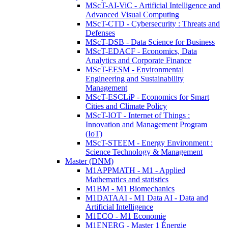
MScT-AI-ViC - Artificial Intelligence and
Advanced Visual Computing
MScT-CTD - Cybersecurity : Threats and
Defenses
MScT-DSB - Data Science for Business
MScT-EDACF - Economics, Data
Analytics and Corporate Finance
MScT-EESM - Environmental
Engineering and Sustainability
Management
MScT-ESCLiP - Economics for Smart
Cities and Climate Policy
MScT-IOT - Internet of Things :
Innovation and Management Program
(IoT)
MScT-STEEM - Energy Environment :
Science Technology & Management
Master (DNM)
M1APPMATH - M1 - Applied
Mathematics and statistics
M1BM - M1 Biomechanics
M1DATAAI - M1 Data AI - Data and
Artificial Intelligence
M1ECO - M1 Economie
M1ENERG - Master 1 Énergie