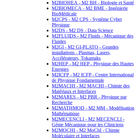
M2BIOHEA - M2 BH - Biologie et Santé
M2BIOMECA - M2 BME - Ingénierie
BioMédicale
M2CPS - M2 CPS - Système Cyber
Physique
M2DS - M2 DS - Data Science
M2FLUIDS - M2 Fluids - Mécanique des
Fluides
M2GI - M2 GI-PLATO - Grandes
installations - Plasmas, Lasers,
Accélérateurs, Tokamaks
M2HEP - M2 HEP - Physique des Hautes
Energies
M2ICFP - M2 ICFP - Centre International
de Physique Fondamentale
M2MACHI - M2 MACHI - Chimie des
Matériaux et Interfaces
M2MARES - M2 PBR - Physique par
Recherche
M2MATHMOD - M2 MM - Modélisation
Mathématique
M2MECENCLI - M2 MECENCLI -
Génie Mécanique pour les Cliniciens
M2MOCHI - M2 MoChI - Chimie
Moléculaire et Interfaces