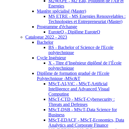
M2WAPE - M2 Eau, Pollution de l'Air et
Energies
Mastère spécialisé (Master)
MS ETRE - MS Energies Renouvelables :
Technologies et Entrepreneuriat (Master)
Programme d'échange
EuroteQ - Diplôme EuroteQ
Catalogue 2022 - 2023
Bachelor
BS - Bachelor of Science de l'Ecole
polytechnique
Cycle Ingénieur
X - Titre d’Ingénieur diplômé de l’École
polytechnique
Diplôme de formation gradué de l'Ecole
Polytechnique -MSc&T
MScT-AI-ViC - MScT-Artificial
Intelligence and Advanced Visual
Computing
MScT-CTD - MScT-Cybersecurity :
Threats and Defenses
MScT-DSB - MScT-Data Science for
Business
MScT-EDACF - MScT-Economics, Data
Analytics and Corporate Finance