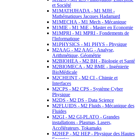
et Société
M1MATHJHADA - M1 MJH -
Mathématiques Jacques Hadamard
M1MECHA - M1 Mech - Mécanique
M1MIE - M1 MiE - Master en Economie
M1MPRI - M1 MPRI - Fondements de
l'Informatique
M1PHYSICS - M1 PHYS - Physique
M2AAG - M2 AAG - Analyse,
Arithmétique, Géométrie
M2BIOHEA - M2 BH - Biologie et Santé
M2BIOMECA - M2 BME - Ingénierie
BioMédicale
M2CHEINT - M2 CI - Chimie et
Interfaces
M2CPS - M2 CPS - Système Cyber
Physique
M2DS - M2 DS - Data Science
M2FLUIDS - M2 Fluids - Mécanique des
Fluides
M2GI - M2 GI-PLATO - Grandes
installations - Plasmas, Lasers,
Accélérateurs, Tokamaks
M2HEP - M2 HEP - Physique des Hautes