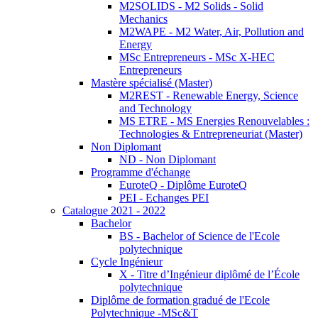
M2SOLIDS - M2 Solids - Solid
Mechanics
M2WAPE - M2 Water, Air, Pollution and
Energy
MSc Entrepreneurs - MSc X-HEC
Entrepreneurs
Mastère spécialisé (Master)
M2REST - Renewable Energy, Science
and Technology
MS ETRE - MS Energies Renouvelables :
Technologies & Entrepreneuriat (Master)
Non Diplomant
ND - Non Diplomant
Programme d'échange
EuroteQ - Diplôme EuroteQ
PEI - Echanges PEI
Catalogue 2021 - 2022
Bachelor
BS - Bachelor of Science de l'Ecole
polytechnique
Cycle Ingénieur
X - Titre d’Ingénieur diplômé de l’École
polytechnique
Diplôme de formation gradué de l'Ecole
Polytechnique -MSc&T