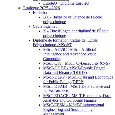
EuroteQ - Diplôme EuroteQ
Catalogue 2025 - 2026
Bachelor
BX - Bachelor of Science de l'Ecole
polytechnique
Cycle Ingénieur
X - Titre d’Ingénieur diplômé de l’École
polytechnique
Diplôme de formation gradué de l'Ecole
Polytechnique -MSc&T
MScT-AI-ViC - MScT-Artificial
Intelligence and Advanced Visual
Computing
MScT-CyS - MScT-Cybersecurity (CyS)
MScT-DDDF - MScT-Double Degree
Data and Finance (DDDF)
MScT-DEPP - MScT-Data and Economics
for Public Policy (DEPP)
MScT-DSAIB - MScT-Data Science and
AI for Business
MScT-EDACF - MScT-Economics, Data
Analytics and Corporate Finance
MScT-EESM - MScT-Environmental
Engineering and Sustainability
Management