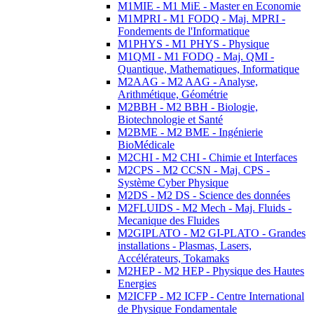
M1MIE - M1 MiE - Master en Economie
M1MPRI - M1 FODQ - Maj. MPRI -
Fondements de l'Informatique
M1PHYS - M1 PHYS - Physique
M1QMI - M1 FODQ - Maj. QMI -
Quantique, Mathematiques, Informatique
M2AAG - M2 AAG - Analyse,
Arithmétique, Géométrie
M2BBH - M2 BBH - Biologie,
Biotechnologie et Santé
M2BME - M2 BME - Ingénierie
BioMédicale
M2CHI - M2 CHI - Chimie et Interfaces
M2CPS - M2 CCSN - Maj. CPS -
Système Cyber Physique
M2DS - M2 DS - Science des données
M2FLUIDS - M2 Mech - Maj. Fluids -
Mecanique des Fluides
M2GIPLATO - M2 GI-PLATO - Grandes
installations - Plasmas, Lasers,
Accélérateurs, Tokamaks
M2HEP - M2 HEP - Physique des Hautes
Energies
M2ICFP - M2 ICFP - Centre International
de Physique Fondamentale