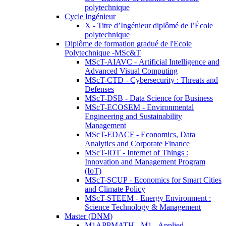
polytechnique
Cycle Ingénieur
X - Titre d’Ingénieur diplômé de l’École
polytechnique
Diplôme de formation gradué de l'Ecole
Polytechnique -MSc&T
MScT-AIAVC - Artificial Intelligence and
Advanced Visual Computing
MScT-CTD - Cybersecurity : Threats and
Defenses
MScT-DSB - Data Science for Business
MScT-ECOSEM - Environmental
Engineering and Sustainability
Management
MScT-EDACF - Economics, Data
Analytics and Corporate Finance
MScT-IOT - Internet of Things :
Innovation and Management Program
(IoT)
MScT-SCUP - Economics for Smart Cities
and Climate Policy
MScT-STEEM - Energy Environment :
Science Technology & Management
Master (DNM)
M1APPMATH - M1 - Applied