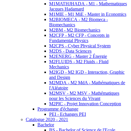
M1MATHJHADA - M1 - Mathematiques
Jacques Hadamard
M1MIE - M1 MiE - Master in Economics
M2BIOMECA - M2 Biomeca -
Biomechanics
M2BM - M2 Biomechanics
M2CFP - M2 CFP - Concepts in
Fundamental Physics
M2CPS - Cyber Physical System
M2DS - Data Sciences
M2ENERG - Master 2 Énergie
M2FLUIDS - M2 Fluids - Fluid
Mechanics
M2IGD - M2 IGD - Interaction, Graphic
and Design
M2MDA - M2 MdA - Mathématiques de
l'Aléatoire
M2MSV - M2 MSV - Mathématiques
pour les Sciences du Vivant
M2PIC - Projet Innovation Conception
Programme d'échange
PEI - Echanges PEI
Catalogue 2020 - 2021
Bachelor
BS - Bachelor of Science de l'Ecole