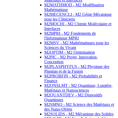
Matériaux et Interfaces
M2MATHMOD - M2 Modélisation
Mathématique
M2MECENCLI - M2 Génie Mécanique
pour les Cliniciens
M2MOCHI - M2 Chimie Moléculaire et
Interfaces
M2MPRI - M2 Fondements de
l'Informatique MPRI
M2MSV - M2 Mathématiques pour les
Sciences du Vivant
M2OPTIM - M2 Optimisation
M2PIC - M2 Projet, Innovation,
Conception
M2PLASPHYFUS - M2 Physique des
Plasmas et de la Fusion
M2PROBFIN - M2 Probabilités et
Finance
M2QNSLMT - M2 Quantique, Lumière,
Matériaux et Nanosciences
M2QUANTDEV - M2 Dispositifs
Quantiques
M2SMNO - M2 Science des Matériaux et
des Nano-Objets
M2SOLIDS - M2 Mécanique des Solides