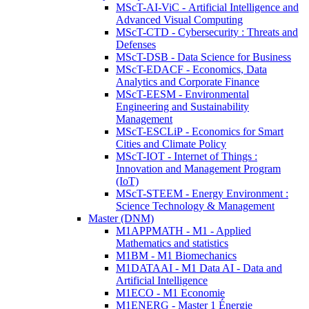
MScT-AI-ViC - Artificial Intelligence and
Advanced Visual Computing
MScT-CTD - Cybersecurity : Threats and
Defenses
MScT-DSB - Data Science for Business
MScT-EDACF - Economics, Data
Analytics and Corporate Finance
MScT-EESM - Environmental
Engineering and Sustainability
Management
MScT-ESCLiP - Economics for Smart
Cities and Climate Policy
MScT-IOT - Internet of Things :
Innovation and Management Program
(IoT)
MScT-STEEM - Energy Environment :
Science Technology & Management
Master (DNM)
M1APPMATH - M1 - Applied
Mathematics and statistics
M1BM - M1 Biomechanics
M1DATAAI - M1 Data AI - Data and
Artificial Intelligence
M1ECO - M1 Economie
M1ENERG - Master 1 Énergie