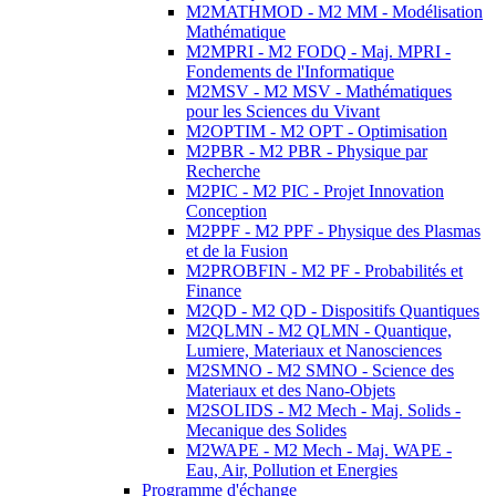
M2MATHMOD - M2 MM - Modélisation
Mathématique
M2MPRI - M2 FODQ - Maj. MPRI -
Fondements de l'Informatique
M2MSV - M2 MSV - Mathématiques
pour les Sciences du Vivant
M2OPTIM - M2 OPT - Optimisation
M2PBR - M2 PBR - Physique par
Recherche
M2PIC - M2 PIC - Projet Innovation
Conception
M2PPF - M2 PPF - Physique des Plasmas
et de la Fusion
M2PROBFIN - M2 PF - Probabilités et
Finance
M2QD - M2 QD - Dispositifs Quantiques
M2QLMN - M2 QLMN - Quantique,
Lumiere, Materiaux et Nanosciences
M2SMNO - M2 SMNO - Science des
Materiaux et des Nano-Objets
M2SOLIDS - M2 Mech - Maj. Solids -
Mecanique des Solides
M2WAPE - M2 Mech - Maj. WAPE -
Eau, Air, Pollution et Energies
Programme d'échange