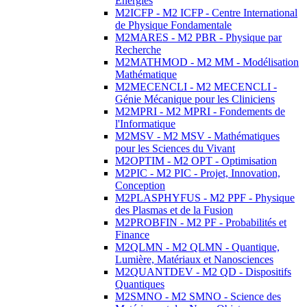
Energies
M2ICFP - M2 ICFP - Centre International
de Physique Fondamentale
M2MARES - M2 PBR - Physique par
Recherche
M2MATHMOD - M2 MM - Modélisation
Mathématique
M2MECENCLI - M2 MECENCLI -
Génie Mécanique pour les Cliniciens
M2MPRI - M2 MPRI - Fondements de
l'Informatique
M2MSV - M2 MSV - Mathématiques
pour les Sciences du Vivant
M2OPTIM - M2 OPT - Optimisation
M2PIC - M2 PIC - Projet, Innovation,
Conception
M2PLASPHYFUS - M2 PPF - Physique
des Plasmas et de la Fusion
M2PROBFIN - M2 PF - Probabilités et
Finance
M2QLMN - M2 QLMN - Quantique,
Lumière, Matériaux et Nanosciences
M2QUANTDEV - M2 QD - Dispositifs
Quantiques
M2SMNO - M2 SMNO - Science des