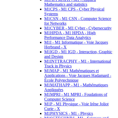
Mathematics and statistics
M1CPS - M1 CPS - Cyber Physical
Systems
M1CSN - M1 CSN - Computer Science
for Networks
M1CYBER - M1 Cyber - Cybersecurity
M1HPDA - M1 HPDA - High
Performance Data Analytics
M1I - M1 Informatique - Voie Jacques
Herbrand - X
M1IGD - M1 IGD - Interaction, Graphic
and Design
M1INTTRACPHY - M1 - International
Track in Physics
M1MAP - M1 Mathématiques et
Applications - Voie Jacques Hadamard -
École Polytechnique
M1MATHAPP - M1 - Mathématiques
Appliquées
M1MPRI - M1 MPRI - Foudations of
Computer Science
M1P - M1 Physique - Voie Irène Joliot
Curie - X
M1PHYSICS - M1 - Physics