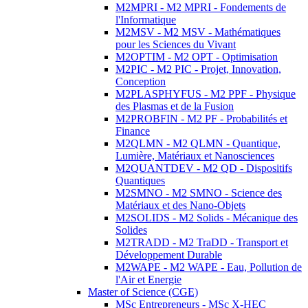
M2MPRI - M2 MPRI - Fondements de
l'Informatique
M2MSV - M2 MSV - Mathématiques
pour les Sciences du Vivant
M2OPTIM - M2 OPT - Optimisation
M2PIC - M2 PIC - Projet, Innovation,
Conception
M2PLASPHYFUS - M2 PPF - Physique
des Plasmas et de la Fusion
M2PROBFIN - M2 PF - Probabilités et
Finance
M2QLMN - M2 QLMN - Quantique,
Lumière, Matériaux et Nanosciences
M2QUANTDEV - M2 QD - Dispositifs
Quantiques
M2SMNO - M2 SMNO - Science des
Matériaux et des Nano-Objets
M2SOLIDS - M2 Solids - Mécanique des
Solides
M2TRADD - M2 TraDD - Transport et
Développement Durable
M2WAPE - M2 WAPE - Eau, Pollution de
l'Air et Energie
Master of Science (CGE)
MSc Entrepreneurs - MSc X-HEC