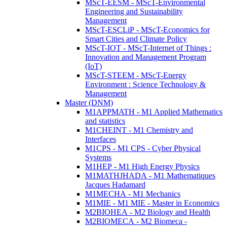
MScT-EESM - MScT-Environmental
Engineering and Sustainability
Management
MScT-ESCLiP - MScT-Economics for
Smart Cities and Climate Policy
MScT-IOT - MScT-Internet of Things :
Innovation and Management Program
(IoT)
MScT-STEEM - MScT-Energy
Environment : Science Technology &
Management
Master (DNM)
M1APPMATH - M1 Applied Mathematics
and statistics
M1CHEINT - M1 Chemistry and
Interfaces
M1CPS - M1 CPS - Cyber Physical
Systems
M1HEP - M1 High Energy Physics
M1MATHJHADA - M1 Mathematiques
Jacques Hadamard
M1MECHA - M1 Mechanics
M1MIE - M1 MIE - Master in Economics
M2BIOHEA - M2 Biology and Health
M2BIOMECA - M2 Biomeca -