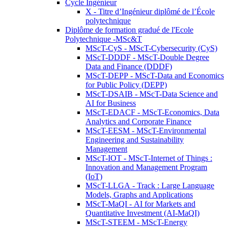
Cycle Ingénieur
X - Titre d’Ingénieur diplômé de l’École
polytechnique
Diplôme de formation gradué de l'Ecole
Polytechnique -MSc&T
MScT-CyS - MScT-Cybersecurity (CyS)
MScT-DDDF - MScT-Double Degree
Data and Finance (DDDF)
MScT-DEPP - MScT-Data and Economics
for Public Policy (DEPP)
MScT-DSAIB - MScT-Data Science and
AI for Business
MScT-EDACF - MScT-Economics, Data
Analytics and Corporate Finance
MScT-EESM - MScT-Environmental
Engineering and Sustainability
Management
MScT-IOT - MScT-Internet of Things :
Innovation and Management Program
(IoT)
MScT-LLGA - Track : Large Language
Models, Graphs and Applications
MScT-MaQI - AI for Markets and
Quantitative Investment (AI-MaQI)
MScT-STEEM - MScT-Energy