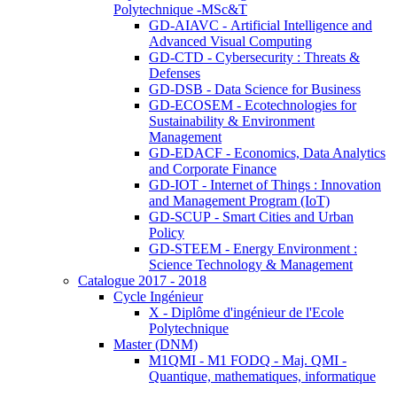
Polytechnique -MSc&T
GD-AIAVC - Artificial Intelligence and
Advanced Visual Computing
GD-CTD - Cybersecurity : Threats &
Defenses
GD-DSB - Data Science for Business
GD-ECOSEM - Ecotechnologies for
Sustainability & Environment
Management
GD-EDACF - Economics, Data Analytics
and Corporate Finance
GD-IOT - Internet of Things : Innovation
and Management Program (IoT)
GD-SCUP - Smart Cities and Urban
Policy
GD-STEEM - Energy Environment :
Science Technology & Management
Catalogue 2017 - 2018
Cycle Ingénieur
X - Diplôme d'ingénieur de l'Ecole
Polytechnique
Master (DNM)
M1QMI - M1 FODQ - Maj. QMI -
Quantique, mathematiques, informatique