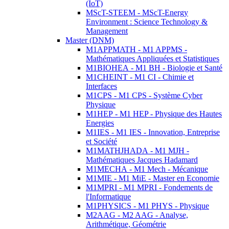
(IoT)
MScT-STEEM - MScT-Energy
Environment : Science Technology &
Management
Master (DNM)
M1APPMATH - M1 APPMS -
Mathématiques Appliquées et Statistiques
M1BIOHEA - M1 BH - Biologie et Santé
M1CHEINT - M1 CI - Chimie et
Interfaces
M1CPS - M1 CPS - Système Cyber
Physique
M1HEP - M1 HEP - Physique des Hautes
Energies
M1IES - M1 IES - Innovation, Entreprise
et Société
M1MATHJHADA - M1 MJH -
Mathématiques Jacques Hadamard
M1MECHA - M1 Mech - Mécanique
M1MIE - M1 MiE - Master en Economie
M1MPRI - M1 MPRI - Fondements de
l'Informatique
M1PHYSICS - M1 PHYS - Physique
M2AAG - M2 AAG - Analyse,
Arithmétique, Géométrie