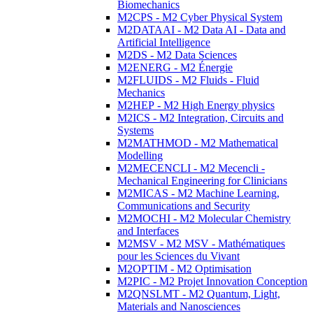
Biomechanics
M2CPS - M2 Cyber Physical System
M2DATAAI - M2 Data AI - Data and
Artificial Intelligence
M2DS - M2 Data Sciences
M2ENERG - M2 Énergie
M2FLUIDS - M2 Fluids - Fluid
Mechanics
M2HEP - M2 High Energy physics
M2ICS - M2 Integration, Circuits and
Systems
M2MATHMOD - M2 Mathematical
Modelling
M2MECENCLI - M2 Mecencli -
Mechanical Engineering for Clinicians
M2MICAS - M2 Machine Learning,
Communications and Security
M2MOCHI - M2 Molecular Chemistry
and Interfaces
M2MSV - M2 MSV - Mathématiques
pour les Sciences du Vivant
M2OPTIM - M2 Optimisation
M2PIC - M2 Projet Innovation Conception
M2QNSLMT - M2 Quantum, Light,
Materials and Nanosciences