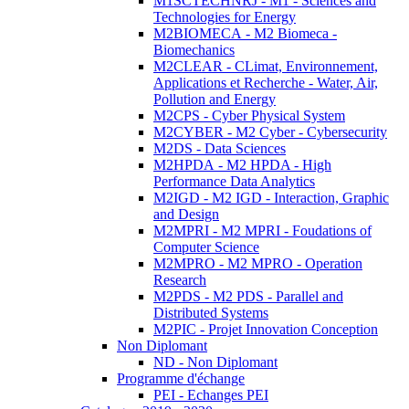
M1SCTECHNRJ - M1 - Sciences and
Technologies for Energy
M2BIOMECA - M2 Biomeca -
Biomechanics
M2CLEAR - CLimat, Environnement,
Applications et Recherche - Water, Air,
Pollution and Energy
M2CPS - Cyber Physical System
M2CYBER - M2 Cyber - Cybersecurity
M2DS - Data Sciences
M2HPDA - M2 HPDA - High
Performance Data Analytics
M2IGD - M2 IGD - Interaction, Graphic
and Design
M2MPRI - M2 MPRI - Foudations of
Computer Science
M2MPRO - M2 MPRO - Operation
Research
M2PDS - M2 PDS - Parallel and
Distributed Systems
M2PIC - Projet Innovation Conception
Non Diplomant
ND - Non Diplomant
Programme d'échange
PEI - Echanges PEI