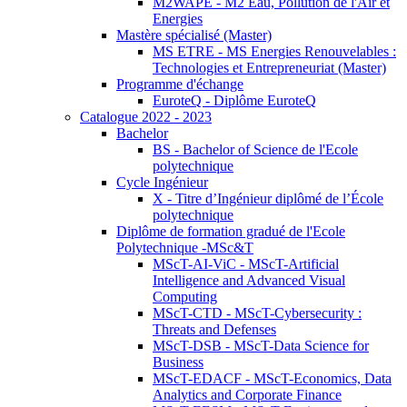
M2WAPE - M2 Eau, Pollution de l'Air et
Energies
Mastère spécialisé (Master)
MS ETRE - MS Energies Renouvelables :
Technologies et Entrepreneuriat (Master)
Programme d'échange
EuroteQ - Diplôme EuroteQ
Catalogue 2022 - 2023
Bachelor
BS - Bachelor of Science de l'Ecole
polytechnique
Cycle Ingénieur
X - Titre d’Ingénieur diplômé de l’École
polytechnique
Diplôme de formation gradué de l'Ecole
Polytechnique -MSc&T
MScT-AI-ViC - MScT-Artificial
Intelligence and Advanced Visual
Computing
MScT-CTD - MScT-Cybersecurity :
Threats and Defenses
MScT-DSB - MScT-Data Science for
Business
MScT-EDACF - MScT-Economics, Data
Analytics and Corporate Finance