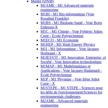
Master (DNM)
M1AME - M1 Advanced materials
engineering
M1BI - M1 Bio-informatique (Voie
Rosalind Franklin)
M1BS - M1 Biologie-Santé - Voie Boris
Ephrussi-X
M1C - M1 Chimie - Voie Fréderic Joliot-
Curie - Ecole Polytechnique
M1ECO - M1 Economie
M1HEP - M1 High Energy Physics
M1I - M1 Informatique - Voie Jacques
Herbrand - X
M1IESVIT - M1 Innovation, Entreprise, et
Société - Voie Innovation technologique
M1MAP - M1 Mathématiques et
Applications - Voie Jacques Hadamard -
École Polytechnique
M1P - M1 Physique - Voie Irène Joliot
Curie - X
M1STEPE - M1 STEPE - Sciences pour
les défis de l'environnement/Sciences for
environmentals challenges
M2AME - Advanced materials
engineering