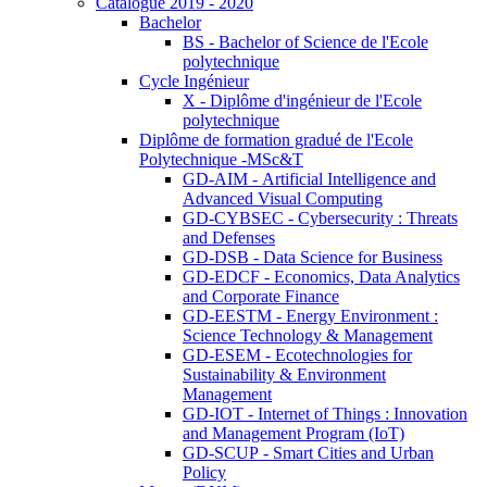
Catalogue 2019 - 2020
Bachelor
BS - Bachelor of Science de l'Ecole
polytechnique
Cycle Ingénieur
X - Diplôme d'ingénieur de l'Ecole
polytechnique
Diplôme de formation gradué de l'Ecole
Polytechnique -MSc&T
GD-AIM - Artificial Intelligence and
Advanced Visual Computing
GD-CYBSEC - Cybersecurity : Threats
and Defenses
GD-DSB - Data Science for Business
GD-EDCF - Economics, Data Analytics
and Corporate Finance
GD-EESTM - Energy Environment :
Science Technology & Management
GD-ESEM - Ecotechnologies for
Sustainability & Environment
Management
GD-IOT - Internet of Things : Innovation
and Management Program (IoT)
GD-SCUP - Smart Cities and Urban
Policy