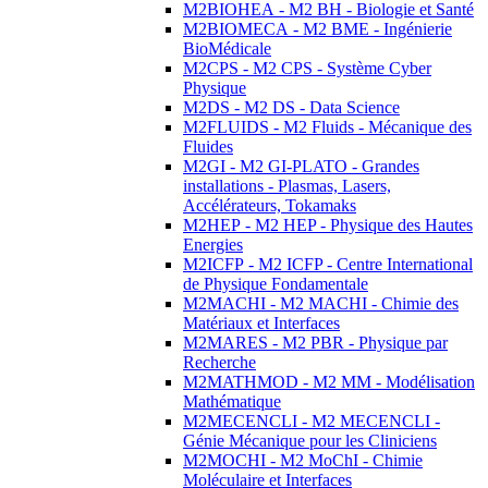
M2BIOHEA - M2 BH - Biologie et Santé
M2BIOMECA - M2 BME - Ingénierie
BioMédicale
M2CPS - M2 CPS - Système Cyber
Physique
M2DS - M2 DS - Data Science
M2FLUIDS - M2 Fluids - Mécanique des
Fluides
M2GI - M2 GI-PLATO - Grandes
installations - Plasmas, Lasers,
Accélérateurs, Tokamaks
M2HEP - M2 HEP - Physique des Hautes
Energies
M2ICFP - M2 ICFP - Centre International
de Physique Fondamentale
M2MACHI - M2 MACHI - Chimie des
Matériaux et Interfaces
M2MARES - M2 PBR - Physique par
Recherche
M2MATHMOD - M2 MM - Modélisation
Mathématique
M2MECENCLI - M2 MECENCLI -
Génie Mécanique pour les Cliniciens
M2MOCHI - M2 MoChI - Chimie
Moléculaire et Interfaces