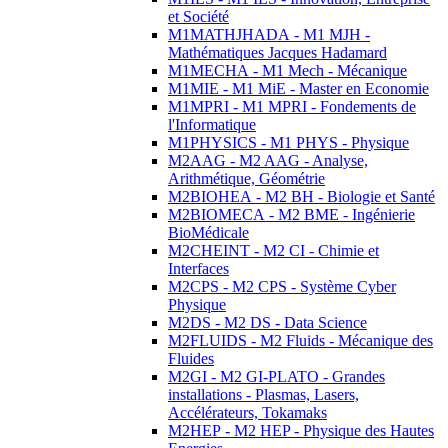
et Société
M1MATHJHADA - M1 MJH -
Mathématiques Jacques Hadamard
M1MECHA - M1 Mech - Mécanique
M1MIE - M1 MiE - Master en Economie
M1MPRI - M1 MPRI - Fondements de
l'Informatique
M1PHYSICS - M1 PHYS - Physique
M2AAG - M2 AAG - Analyse,
Arithmétique, Géométrie
M2BIOHEA - M2 BH - Biologie et Santé
M2BIOMECA - M2 BME - Ingénierie
BioMédicale
M2CHEINT - M2 CI - Chimie et
Interfaces
M2CPS - M2 CPS - Système Cyber
Physique
M2DS - M2 DS - Data Science
M2FLUIDS - M2 Fluids - Mécanique des
Fluides
M2GI - M2 GI-PLATO - Grandes
installations - Plasmas, Lasers,
Accélérateurs, Tokamaks
M2HEP - M2 HEP - Physique des Hautes