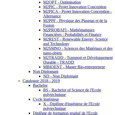
M2OPT - Optimisation
M2PIC - Projet Innovation Conception
M2PICA - Projet Innovation Conception -
Alternance
M2PPF - Physique des Plasmas et de la
Fusion
M2PROBAFI - Mathématiques
Financières : Probabilités et Finance
M2REST - Renewable Energy, Science
and Technology
M2SMNO - Sciences des Matériaux et des
nano-objets
M2TRADD - Transport et Développement
Durable - TRADD
MBIOENT - Master Bio-entrepreneur
Non Diplomant
ND - Non Diplomant
Catalogue 2018 - 2019
Bachelor
BS - Bachelor of Science de l'Ecole
polytechnique
Cycle Ingénieur
X - Diplôme d'ingénieur de l'Ecole
polytechnique
Diplôme de formation gradué de l'Ecole