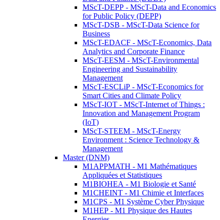
MScT-DEPP - MScT-Data and Economics
for Public Policy (DEPP)
MScT-DSB - MScT-Data Science for
Business
MScT-EDACF - MScT-Economics, Data
Analytics and Corporate Finance
MScT-EESM - MScT-Environmental
Engineering and Sustainability
Management
MScT-ESCLiP - MScT-Economics for
Smart Cities and Climate Policy
MScT-IOT - MScT-Internet of Things :
Innovation and Management Program
(IoT)
MScT-STEEM - MScT-Energy
Environment : Science Technology &
Management
Master (DNM)
M1APPMATH - M1 Mathématiques
Appliquées et Statistiques
M1BIOHEA - M1 Biologie et Santé
M1CHEINT - M1 Chimie et Interfaces
M1CPS - M1 Système Cyber Physique
M1HEP - M1 Physique des Hautes
Energies