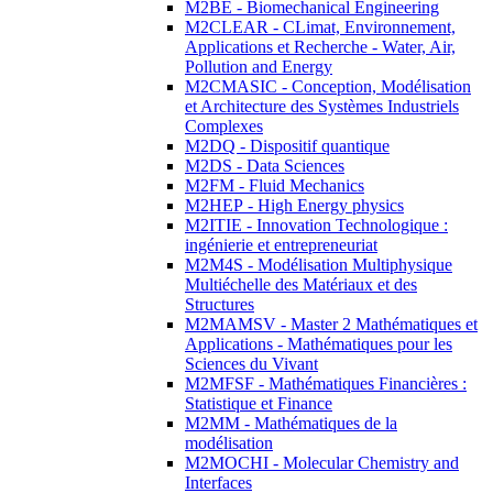
M2BE - Biomechanical Engineering
M2CLEAR - CLimat, Environnement,
Applications et Recherche - Water, Air,
Pollution and Energy
M2CMASIC - Conception, Modélisation
et Architecture des Systèmes Industriels
Complexes
M2DQ - Dispositif quantique
M2DS - Data Sciences
M2FM - Fluid Mechanics
M2HEP - High Energy physics
M2ITIE - Innovation Technologique :
ingénierie et entrepreneuriat
M2M4S - Modélisation Multiphysique
Multiéchelle des Matériaux et des
Structures
M2MAMSV - Master 2 Mathématiques et
Applications - Mathématiques pour les
Sciences du Vivant
M2MFSF - Mathématiques Financières :
Statistique et Finance
M2MM - Mathématiques de la
modélisation
M2MOCHI - Molecular Chemistry and
Interfaces