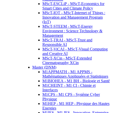
MScT-ESCLiP - MScT-Economics for
Smart Cities and Climate Policy
MScT-IOT - MScT-Internet of Things :
Innovation and Management Program
(IoT)
MScT-STEEM - MScT-Energy
Environment : Science Technology &
Management
MScT-TRAI - MScT-Trust and
Responsible AI
MScT-ViCAI - MScT-Visual Computing
and Creative AI
MScT-XCin - MScT-Extended
Cinematography XCin
Master (DNM)
M1APPMATH - M1 APPMS -
Mathématiques Appliquées et Statistiques
M1BIOHEA - M1 BH - Biologie et Santé
M1CHEINT - M1 CI - Chimie et
Interfaces
M1CPS - M1 CPS - Système Cyber
Physique
M1HEP - M1 HEP - Physique des Hautes
Energies
M1IES - M1 IES - Innovation, Entreprise