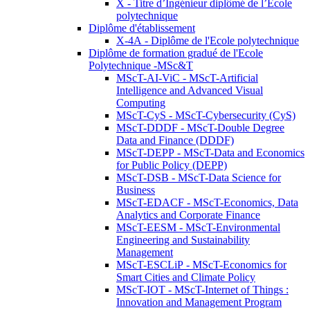
X - Titre d’Ingénieur diplômé de l’École
polytechnique
Diplôme d'établissement
X-4A - Diplôme de l'Ecole polytechnique
Diplôme de formation gradué de l'Ecole
Polytechnique -MSc&T
MScT-AI-ViC - MScT-Artificial
Intelligence and Advanced Visual
Computing
MScT-CyS - MScT-Cybersecurity (CyS)
MScT-DDDF - MScT-Double Degree
Data and Finance (DDDF)
MScT-DEPP - MScT-Data and Economics
for Public Policy (DEPP)
MScT-DSB - MScT-Data Science for
Business
MScT-EDACF - MScT-Economics, Data
Analytics and Corporate Finance
MScT-EESM - MScT-Environmental
Engineering and Sustainability
Management
MScT-ESCLiP - MScT-Economics for
Smart Cities and Climate Policy
MScT-IOT - MScT-Internet of Things :
Innovation and Management Program