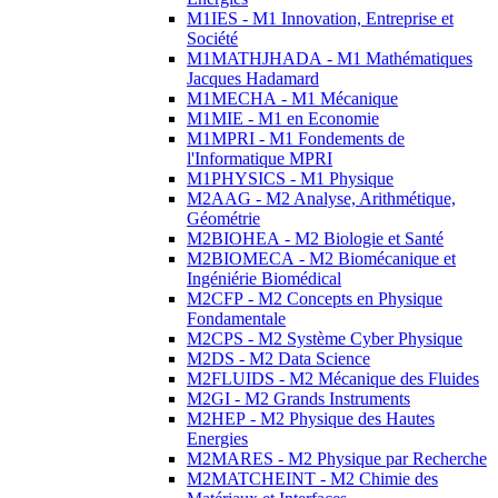
M1IES - M1 Innovation, Entreprise et
Société
M1MATHJHADA - M1 Mathématiques
Jacques Hadamard
M1MECHA - M1 Mécanique
M1MIE - M1 en Economie
M1MPRI - M1 Fondements de
l'Informatique MPRI
M1PHYSICS - M1 Physique
M2AAG - M2 Analyse, Arithmétique,
Géométrie
M2BIOHEA - M2 Biologie et Santé
M2BIOMECA - M2 Biomécanique et
Ingéniérie Biomédical
M2CFP - M2 Concepts en Physique
Fondamentale
M2CPS - M2 Système Cyber Physique
M2DS - M2 Data Science
M2FLUIDS - M2 Mécanique des Fluides
M2GI - M2 Grands Instruments
M2HEP - M2 Physique des Hautes
Energies
M2MARES - M2 Physique par Recherche
M2MATCHEINT - M2 Chimie des