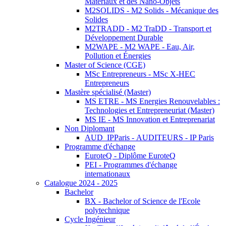
Matériaux et des Nano-Objets
M2SOLIDS - M2 Solids - Mécanique des
Solides
M2TRADD - M2 TraDD - Transport et
Développement Durable
M2WAPE - M2 WAPE - Eau, Air,
Pollution et Énergies
Master of Science (CGE)
MSc Entrepreneurs - MSc X-HEC
Entrepreneurs
Mastère spécialisé (Master)
MS ETRE - MS Energies Renouvelables :
Technologies et Entrepreneuriat (Master)
MS IE - MS Innovation et Entreprenariat
Non Diplomant
AUD_IPParis - AUDITEURS - IP Paris
Programme d'échange
EuroteQ - Diplôme EuroteQ
PEI - Programmes d'échange
internationaux
Catalogue 2024 - 2025
Bachelor
BX - Bachelor of Science de l'Ecole
polytechnique
Cycle Ingénieur