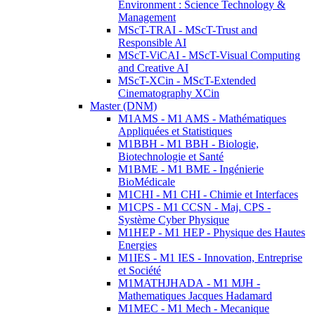
Environment : Science Technology &
Management
MScT-TRAI - MScT-Trust and
Responsible AI
MScT-ViCAI - MScT-Visual Computing
and Creative AI
MScT-XCin - MScT-Extended
Cinematography XCin
Master (DNM)
M1AMS - M1 AMS - Mathématiques
Appliquées et Statistiques
M1BBH - M1 BBH - Biologie,
Biotechnologie et Santé
M1BME - M1 BME - Ingénierie
BioMédicale
M1CHI - M1 CHI - Chimie et Interfaces
M1CPS - M1 CCSN - Maj. CPS -
Système Cyber Physique
M1HEP - M1 HEP - Physique des Hautes
Energies
M1IES - M1 IES - Innovation, Entreprise
et Société
M1MATHJHADA - M1 MJH -
Mathematiques Jacques Hadamard
M1MEC - M1 Mech - Mecanique