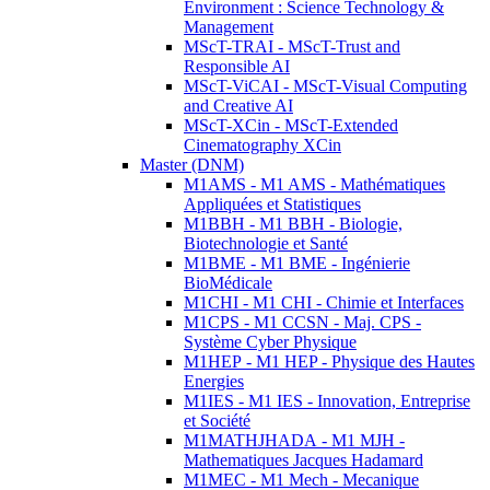
Environment : Science Technology &
Management
MScT-TRAI - MScT-Trust and
Responsible AI
MScT-ViCAI - MScT-Visual Computing
and Creative AI
MScT-XCin - MScT-Extended
Cinematography XCin
Master (DNM)
M1AMS - M1 AMS - Mathématiques
Appliquées et Statistiques
M1BBH - M1 BBH - Biologie,
Biotechnologie et Santé
M1BME - M1 BME - Ingénierie
BioMédicale
M1CHI - M1 CHI - Chimie et Interfaces
M1CPS - M1 CCSN - Maj. CPS -
Système Cyber Physique
M1HEP - M1 HEP - Physique des Hautes
Energies
M1IES - M1 IES - Innovation, Entreprise
et Société
M1MATHJHADA - M1 MJH -
Mathematiques Jacques Hadamard
M1MEC - M1 Mech - Mecanique