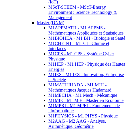
(IoT)
MScT-STEEM - MScT-Energy
Environment : Science Technology &
Management
Master (DNM)
M1APPMATH - M1 APPMS -
Mathématiques Appliquées et Statistiques
M1BIOHEA - M1 BH - Biologie et Santé
M1CHEINT - M1 CI - Chimie et
Interfaces
M1CPS - M1 CPS - Système Cyber
Physique
M1HEP - M1 HEP - Physique des Hautes
Energies
M1IES - M1 IES - Innovation, Entreprise
et Société
M1MATHJHADA - M1 MJH -
Mathématiques Jacques Hadamard
M1MECHA - M1 Mech - Mécanique
M1MIE - M1 MiE - Master en Economie
M1MPRI - M1 MPRI - Fondements de
l'Informatique
M1PHYSICS - M1 PHYS - Physique
M2AAG - M2 AAG - Analyse,
Arithmétique, Géométrie