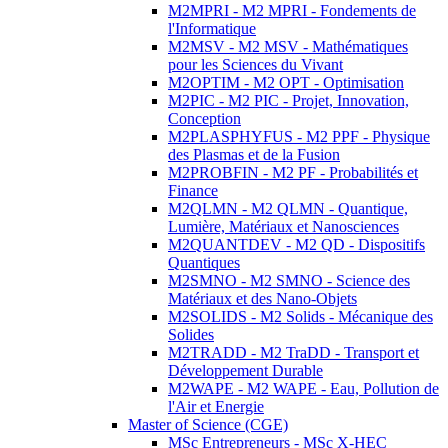
M2MPRI - M2 MPRI - Fondements de
l'Informatique
M2MSV - M2 MSV - Mathématiques
pour les Sciences du Vivant
M2OPTIM - M2 OPT - Optimisation
M2PIC - M2 PIC - Projet, Innovation,
Conception
M2PLASPHYFUS - M2 PPF - Physique
des Plasmas et de la Fusion
M2PROBFIN - M2 PF - Probabilités et
Finance
M2QLMN - M2 QLMN - Quantique,
Lumière, Matériaux et Nanosciences
M2QUANTDEV - M2 QD - Dispositifs
Quantiques
M2SMNO - M2 SMNO - Science des
Matériaux et des Nano-Objets
M2SOLIDS - M2 Solids - Mécanique des
Solides
M2TRADD - M2 TraDD - Transport et
Développement Durable
M2WAPE - M2 WAPE - Eau, Pollution de
l'Air et Energie
Master of Science (CGE)
MSc Entrepreneurs - MSc X-HEC