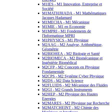
M1IES - M1 Innovation, Entreprise et
Société
M1MATHJHADA - M1 Mathématiques
Jacques Hadamard
M1MECHA - M1 Mécanique
M1MIE - M1 en Economie
M1MPRI - M1 Fondements de
l'Informatique MPRI
M1PHYSICS - M1 Physique
M2AAG - M2 Analyse, Arithmétique,
Géométrie
M2BIOHEA - M2 Biologie et Santé
M2BIOMECA - M2 Biomécanique et
Ingéniérie Biomédical
M2CFP - M2 Concepts en Physique
Fondamentale
M2CPS - M2 Système Cyber Physique
M2DS - M2 Data Science
M2FLUIDS - M2 Mécanique des Fluides
M2GI - M2 Grands Instruments
M2HEP - M2 Physique des Hautes
Energies
M2MARES - M2 Physique par Recherche
M2MATCHEINT - M2 Chimie des