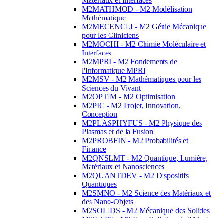
Matériaux et Interfaces
M2MATHMOD - M2 Modélisation
Mathématique
M2MECENCLI - M2 Génie Mécanique
pour les Cliniciens
M2MOCHI - M2 Chimie Moléculaire et
Interfaces
M2MPRI - M2 Fondements de
l'Informatique MPRI
M2MSV - M2 Mathématiques pour les
Sciences du Vivant
M2OPTIM - M2 Optimisation
M2PIC - M2 Projet, Innovation,
Conception
M2PLASPHYFUS - M2 Physique des
Plasmas et de la Fusion
M2PROBFIN - M2 Probabilités et
Finance
M2QNSLMT - M2 Quantique, Lumière,
Matériaux et Nanosciences
M2QUANTDEV - M2 Dispositifs
Quantiques
M2SMNO - M2 Science des Matériaux et
des Nano-Objets
M2SOLIDS - M2 Mécanique des Solides