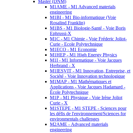
Master (DNM)
M1AME - M1 Advanced materials
engineering
M1BI - M1 Bio-informatique (Voie
Rosalind Franklin)
M1BS - M1 Biologie-Santé - Voie Boris
Ephrussi-X
M1C - M1 Chimie - Voie Fréderic Joliot-
Curie - Ecole Polytechnique
M1ECO - M1 Economie
M1HEP - M1 High Energy Physics
M1I - M1 Informatique - Voie Jacques
Herbrand - X
M1IESVIT - M1 Innovation, Entreprise, et
Société - Voie Innovation technologique
M1MAP - M1 Mathématiques et
Applications - Voie Jacques Hadamard -
École Polytechnique
M1P - M1 Physique - Voie Irène Joliot
Curie - X
M1STEPE - M1 STEPE - Sciences pour
les défis de l'environnement/Sciences for
environmentals challenges
M2AME - Advanced materials
engineering