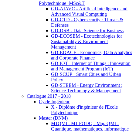
Polytechnique -MSc&T
GD-AIAVC - Artificial Intelligence and
Advanced Visual Computing
GD-CTD - Cybersecurity : Threats &
Defenses
GD-DSB - Data Science for Business
GD-ECOSEM - Ecotechnologies for
Sustainability & Environment
Management
GD-EDACF - Economics, Data Analytics
and Corporate Finance
GD-IOT - Internet of Things : Innovation
and Management Program (IoT)
GD-SCUP - Smart Cities and Urban
Policy
GD-STEEM - Energy Environment :
Science Technology & Management
Catalogue 2017 - 2018
Cycle Ingénieur
X - Diplôme d'ingénieur de l'Ecole
Polytechnique
Master (DNM)
M1QMI - M1 FODQ - Maj. QMI -
Quantique, mathematiques, informatique