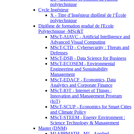
polytechnique
Cycle Ingénieur
X - Titre d’Ingénieur diplômé de l’École
polytechnique
Diplôme de formation gradué de l'Ecole
Polytechnique -MSc&T
MScT-AIAVC - Artificial Intelligence and
Advanced Visual Computing
MScT-CTD - Cybersecurity : Threats and
Defenses
MScT-DSB - Data Science for Business
MScT-ECOSEM - Environmental
Engineering and Sustainability
Management
MScT-EDACF - Economics, Data
Analytics and Corporate Finance
MScT-IOT - Internet of Things :
Innovation and Management Program
(IoT)
MScT-SCUP - Economics for Smart Cities
and Climate Policy
MScT-STEEM - Energy Environment :
Science Technology & Management
Master (DNM)
M1APPMATH - M1 - Applied