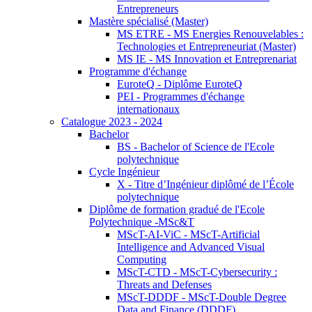
Entrepreneurs
Mastère spécialisé (Master)
MS ETRE - MS Energies Renouvelables :
Technologies et Entrepreneuriat (Master)
MS IE - MS Innovation et Entreprenariat
Programme d'échange
EuroteQ - Diplôme EuroteQ
PEI - Programmes d'échange
internationaux
Catalogue 2023 - 2024
Bachelor
BS - Bachelor of Science de l'Ecole
polytechnique
Cycle Ingénieur
X - Titre d’Ingénieur diplômé de l’École
polytechnique
Diplôme de formation gradué de l'Ecole
Polytechnique -MSc&T
MScT-AI-ViC - MScT-Artificial
Intelligence and Advanced Visual
Computing
MScT-CTD - MScT-Cybersecurity :
Threats and Defenses
MScT-DDDF - MScT-Double Degree
Data and Finance (DDDF)