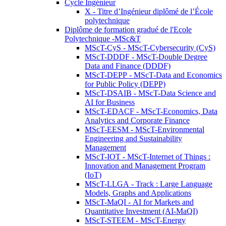
Cycle Ingénieur
X - Titre d’Ingénieur diplômé de l’École
polytechnique
Diplôme de formation gradué de l'Ecole
Polytechnique -MSc&T
MScT-CyS - MScT-Cybersecurity (CyS)
MScT-DDDF - MScT-Double Degree
Data and Finance (DDDF)
MScT-DEPP - MScT-Data and Economics
for Public Policy (DEPP)
MScT-DSAIB - MScT-Data Science and
AI for Business
MScT-EDACF - MScT-Economics, Data
Analytics and Corporate Finance
MScT-EESM - MScT-Environmental
Engineering and Sustainability
Management
MScT-IOT - MScT-Internet of Things :
Innovation and Management Program
(IoT)
MScT-LLGA - Track : Large Language
Models, Graphs and Applications
MScT-MaQI - AI for Markets and
Quantitative Investment (AI-MaQI)
MScT-STEEM - MScT-Energy