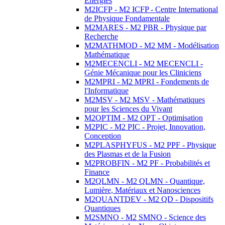
Energies
M2ICFP - M2 ICFP - Centre International
de Physique Fondamentale
M2MARES - M2 PBR - Physique par
Recherche
M2MATHMOD - M2 MM - Modélisation
Mathématique
M2MECENCLI - M2 MECENCLI -
Génie Mécanique pour les Cliniciens
M2MPRI - M2 MPRI - Fondements de
l'Informatique
M2MSV - M2 MSV - Mathématiques
pour les Sciences du Vivant
M2OPTIM - M2 OPT - Optimisation
M2PIC - M2 PIC - Projet, Innovation,
Conception
M2PLASPHYFUS - M2 PPF - Physique
des Plasmas et de la Fusion
M2PROBFIN - M2 PF - Probabilités et
Finance
M2QLMN - M2 QLMN - Quantique,
Lumière, Matériaux et Nanosciences
M2QUANTDEV - M2 QD - Dispositifs
Quantiques
M2SMNO - M2 SMNO - Science des