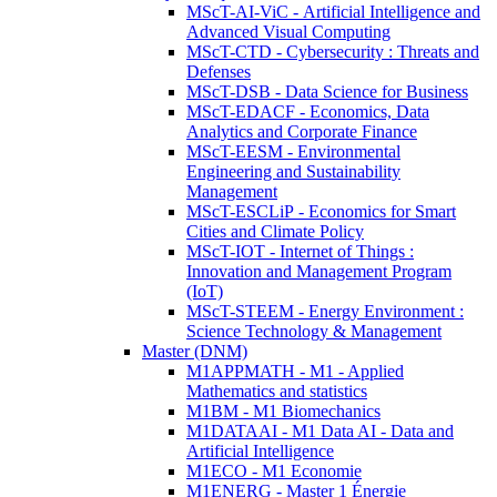
MScT-AI-ViC - Artificial Intelligence and
Advanced Visual Computing
MScT-CTD - Cybersecurity : Threats and
Defenses
MScT-DSB - Data Science for Business
MScT-EDACF - Economics, Data
Analytics and Corporate Finance
MScT-EESM - Environmental
Engineering and Sustainability
Management
MScT-ESCLiP - Economics for Smart
Cities and Climate Policy
MScT-IOT - Internet of Things :
Innovation and Management Program
(IoT)
MScT-STEEM - Energy Environment :
Science Technology & Management
Master (DNM)
M1APPMATH - M1 - Applied
Mathematics and statistics
M1BM - M1 Biomechanics
M1DATAAI - M1 Data AI - Data and
Artificial Intelligence
M1ECO - M1 Economie
M1ENERG - Master 1 Énergie