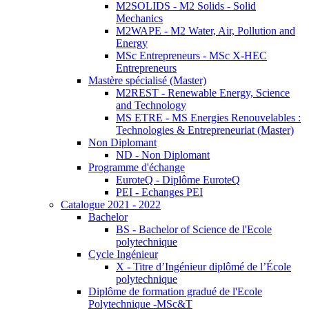
M2SOLIDS - M2 Solids - Solid
Mechanics
M2WAPE - M2 Water, Air, Pollution and
Energy
MSc Entrepreneurs - MSc X-HEC
Entrepreneurs
Mastère spécialisé (Master)
M2REST - Renewable Energy, Science
and Technology
MS ETRE - MS Energies Renouvelables :
Technologies & Entrepreneuriat (Master)
Non Diplomant
ND - Non Diplomant
Programme d'échange
EuroteQ - Diplôme EuroteQ
PEI - Echanges PEI
Catalogue 2021 - 2022
Bachelor
BS - Bachelor of Science de l'Ecole
polytechnique
Cycle Ingénieur
X - Titre d’Ingénieur diplômé de l’École
polytechnique
Diplôme de formation gradué de l'Ecole
Polytechnique -MSc&T