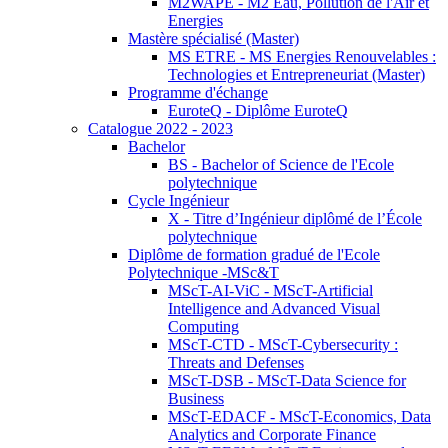
M2WAPE - M2 Eau, Pollution de l'Air et
Energies
Mastère spécialisé (Master)
MS ETRE - MS Energies Renouvelables :
Technologies et Entrepreneuriat (Master)
Programme d'échange
EuroteQ - Diplôme EuroteQ
Catalogue 2022 - 2023
Bachelor
BS - Bachelor of Science de l'Ecole
polytechnique
Cycle Ingénieur
X - Titre d’Ingénieur diplômé de l’École
polytechnique
Diplôme de formation gradué de l'Ecole
Polytechnique -MSc&T
MScT-AI-ViC - MScT-Artificial
Intelligence and Advanced Visual
Computing
MScT-CTD - MScT-Cybersecurity :
Threats and Defenses
MScT-DSB - MScT-Data Science for
Business
MScT-EDACF - MScT-Economics, Data
Analytics and Corporate Finance