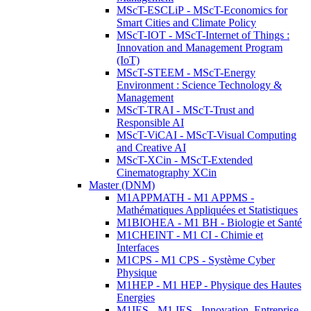
MScT-ESCLiP - MScT-Economics for
Smart Cities and Climate Policy
MScT-IOT - MScT-Internet of Things :
Innovation and Management Program
(IoT)
MScT-STEEM - MScT-Energy
Environment : Science Technology &
Management
MScT-TRAI - MScT-Trust and
Responsible AI
MScT-ViCAI - MScT-Visual Computing
and Creative AI
MScT-XCin - MScT-Extended
Cinematography XCin
Master (DNM)
M1APPMATH - M1 APPMS -
Mathématiques Appliquées et Statistiques
M1BIOHEA - M1 BH - Biologie et Santé
M1CHEINT - M1 CI - Chimie et
Interfaces
M1CPS - M1 CPS - Système Cyber
Physique
M1HEP - M1 HEP - Physique des Hautes
Energies
M1IES - M1 IES - Innovation, Entreprise