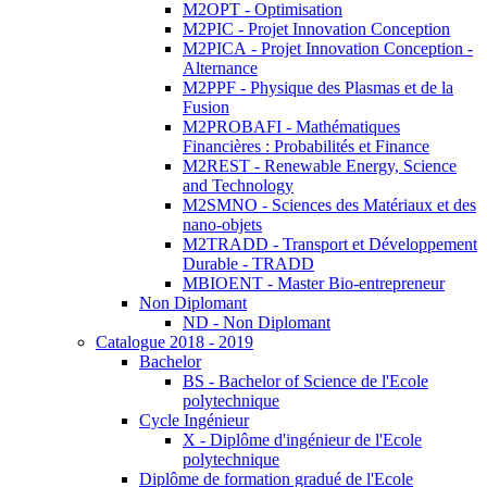
M2OPT - Optimisation
M2PIC - Projet Innovation Conception
M2PICA - Projet Innovation Conception -
Alternance
M2PPF - Physique des Plasmas et de la
Fusion
M2PROBAFI - Mathématiques
Financières : Probabilités et Finance
M2REST - Renewable Energy, Science
and Technology
M2SMNO - Sciences des Matériaux et des
nano-objets
M2TRADD - Transport et Développement
Durable - TRADD
MBIOENT - Master Bio-entrepreneur
Non Diplomant
ND - Non Diplomant
Catalogue 2018 - 2019
Bachelor
BS - Bachelor of Science de l'Ecole
polytechnique
Cycle Ingénieur
X - Diplôme d'ingénieur de l'Ecole
polytechnique
Diplôme de formation gradué de l'Ecole