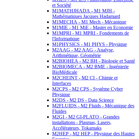
et Société
M1MATHJHADA - M1 MJH -
Mathématiques Jacques Hadamard
M1MECHA - M1 Mech - Mécanique
M1MIE - M1 MiE - Master en Economie
M1MPRI - M1 MPRI - Fondements de
l'Informatique
M1PHYSICS - M1 PHYS - Physique
M2AAG - M2 AAG - Analyse,
Arithmétique, Géométrie
M2BIOHEA - M2 BH - Biologie et Santé
M2BIOMECA - M2 BME - Ingénierie
BioMédicale
M2CHEINT - M2 CI - Chimie et
Interfaces
M2CPS - M2 CPS - Système Cyber
Physique
M2DS - M2 DS - Data Science
M2FLUIDS - M2 Fluids - Mécanique des
Fluides
M2GI - M2 GI-PLATO - Grandes
installations - Plasmas, Lasers,
Accélérateurs, Tokamaks
M2HEP - M2 HEP - Physique des Hautes