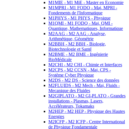
M1MIE - M1 MiE - Master en Economie
M1MPRI - M1 FODQ - Maj. MPRI -
Fondements de l'Informatique
M1PHYS - M1 PHYS - Physique
M1QMI - M1 FODQ - Maj. QMI -
Quantique, Mathematiques, Informatique
M2AAG - M2 AAG - Analyse,
Arithmétique, Géométrie
M2BBH - M2 BBH - Biologie,
Biotechnologie et Santé
M2BME - M2 BME - Ingénierie
BioMédicale
M2CHI - M2 CHI - Chimie et Interfaces
M2CPS - M2 CCSN - Maj. CPS -
Système Cyber Physique
M2DS - M2 DS - Science des données
M2FLUIDS - M2 Mech - Maj. Fluids -
Mecanique des Fluides
M2GIPLATO - M2 GI-PLATO - Grandes
installations - Plasmas, Lasers,
Accélérateurs, Tokamaks
M2HEP - M2 HEP - Physique des Hautes
Energies
M2ICFP - M2 ICFP - Centre International
de Physique Fondamentale