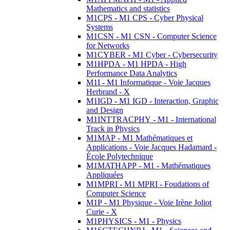
Mathematics and statistics
M1CPS - M1 CPS - Cyber Physical
Systems
M1CSN - M1 CSN - Computer Science
for Networks
M1CYBER - M1 Cyber - Cybersecurity
M1HPDA - M1 HPDA - High
Performance Data Analytics
M1I - M1 Informatique - Voie Jacques
Herbrand - X
M1IGD - M1 IGD - Interaction, Graphic
and Design
M1INTTRACPHY - M1 - International
Track in Physics
M1MAP - M1 Mathématiques et
Applications - Voie Jacques Hadamard -
École Polytechnique
M1MATHAPP - M1 - Mathématiques
Appliquées
M1MPRI - M1 MPRI - Foudations of
Computer Science
M1P - M1 Physique - Voie Irène Joliot
Curie - X
M1PHYSICS - M1 - Physics