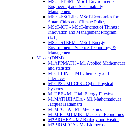
MScT-EESM - MScT-Environmental
Engineering and Sustainability
Management
MScT-ESCLiP - MScT-Economics for
Smart Cities and Climate Policy
MScT-IOT - MScT-Internet of Things :
Innovation and Management Program
(IoT)
MScT-STEEM - MScT-Energy
Environment : Science Technology &
Management
Master (DNM)
M1APPMATH - M1 Applied Mathematics
and statistics
M1CHEINT - M1 Chemistry and
Interfaces
M1CPS - M1 CPS - Cyber Physical
Systems
M1HEP - M1 High Energy Physics
M1MATHJHADA - M1 Mathematiques
Jacques Hadamard
M1MECHA - M1 Mechanics
M1MIE - M1 MIE - Master in Economics
M2BIOHEA - M2 Biology and Health
M2BIOMECA - M2 Biomeca -