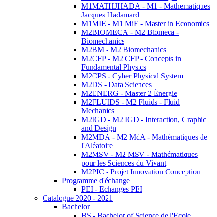
M1MATHJHADA - M1 - Mathematiques
Jacques Hadamard
M1MIE - M1 MiE - Master in Economics
M2BIOMECA - M2 Biomeca -
Biomechanics
M2BM - M2 Biomechanics
M2CFP - M2 CFP - Concepts in
Fundamental Physics
M2CPS - Cyber Physical System
M2DS - Data Sciences
M2ENERG - Master 2 Énergie
M2FLUIDS - M2 Fluids - Fluid
Mechanics
M2IGD - M2 IGD - Interaction, Graphic
and Design
M2MDA - M2 MdA - Mathématiques de
l'Aléatoire
M2MSV - M2 MSV - Mathématiques
pour les Sciences du Vivant
M2PIC - Projet Innovation Conception
Programme d'échange
PEI - Echanges PEI
Catalogue 2020 - 2021
Bachelor
BS - Bachelor of Science de l'Ecole