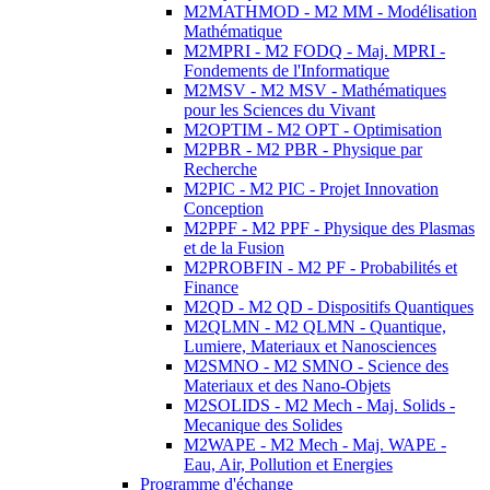
M2MATHMOD - M2 MM - Modélisation
Mathématique
M2MPRI - M2 FODQ - Maj. MPRI -
Fondements de l'Informatique
M2MSV - M2 MSV - Mathématiques
pour les Sciences du Vivant
M2OPTIM - M2 OPT - Optimisation
M2PBR - M2 PBR - Physique par
Recherche
M2PIC - M2 PIC - Projet Innovation
Conception
M2PPF - M2 PPF - Physique des Plasmas
et de la Fusion
M2PROBFIN - M2 PF - Probabilités et
Finance
M2QD - M2 QD - Dispositifs Quantiques
M2QLMN - M2 QLMN - Quantique,
Lumiere, Materiaux et Nanosciences
M2SMNO - M2 SMNO - Science des
Materiaux et des Nano-Objets
M2SOLIDS - M2 Mech - Maj. Solids -
Mecanique des Solides
M2WAPE - M2 Mech - Maj. WAPE -
Eau, Air, Pollution et Energies
Programme d'échange