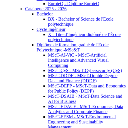
EuroteQ - Diplôme EuroteQ
Catalogue 2025 - 2026
Bachelor
BX - Bachelor of Science de l'Ecole
polytechnique
Cycle Ingénieur
X - Titre d’Ingénieur diplômé de l’École
polytechnique
Diplôme de formation gradué de l'Ecole
Polytechnique -MSc&T
MScT-AI-ViC - MScT-Artificial
Intelligence and Advanced Visual
Computing
MScT-CyS - MScT-Cybersecurity (CyS)
MScT-DDDF - MScT-Double Degree
Data and Finance (DDDF)
MScT-DEPP - MScT-Data and Economics
for Public Policy (DEPP)
MScT-DSAIB - MScT-Data Science and
AI for Business
MScT-EDACF - MScT-Economics, Data
Analytics and Corporate Finance
MScT-EESM - MScT-Environmental
Engineering and Sustainability
Management