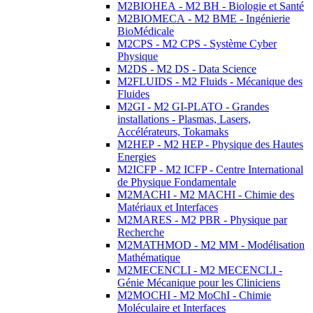
M2BIOHEA - M2 BH - Biologie et Santé
M2BIOMECA - M2 BME - Ingénierie
BioMédicale
M2CPS - M2 CPS - Système Cyber
Physique
M2DS - M2 DS - Data Science
M2FLUIDS - M2 Fluids - Mécanique des
Fluides
M2GI - M2 GI-PLATO - Grandes
installations - Plasmas, Lasers,
Accélérateurs, Tokamaks
M2HEP - M2 HEP - Physique des Hautes
Energies
M2ICFP - M2 ICFP - Centre International
de Physique Fondamentale
M2MACHI - M2 MACHI - Chimie des
Matériaux et Interfaces
M2MARES - M2 PBR - Physique par
Recherche
M2MATHMOD - M2 MM - Modélisation
Mathématique
M2MECENCLI - M2 MECENCLI -
Génie Mécanique pour les Cliniciens
M2MOCHI - M2 MoChI - Chimie
Moléculaire et Interfaces