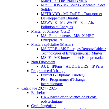
Matériaux et des Nano-Objets
M2SOLIDS - M2 Solids - Mécanique des
Solides
M2TRADD - M2 TraDD - Transport et
Développement Durable
M2WAPE - M2 WAPE - Eau, Air,
Pollution et Énergies
Master of Science (CGE)
MSc Entrepreneurs - MSc X-HEC
Entrepreneurs
Mastère spécialisé (Master)
MS ETRE - MS Energies Renouvelables :
Technologies et Entrepreneuriat (Master)
MS IE - MS Innovation et Entreprenariat
Non Diplomant
AUD_IPParis - AUDITEURS - IP Paris
Programme d'échange
EuroteQ - Diplôme EuroteQ
PEI - Programmes d'échange
internationaux
Catalogue 2024 - 2025
Bachelor
BX - Bachelor of Science de l'Ecole
polytechnique
Cycle Ingénieur