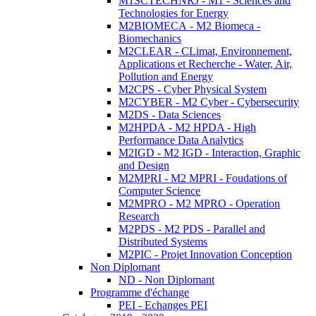
M1SCTECHNRJ - M1 - Sciences and
Technologies for Energy
M2BIOMECA - M2 Biomeca -
Biomechanics
M2CLEAR - CLimat, Environnement,
Applications et Recherche - Water, Air,
Pollution and Energy
M2CPS - Cyber Physical System
M2CYBER - M2 Cyber - Cybersecurity
M2DS - Data Sciences
M2HPDA - M2 HPDA - High
Performance Data Analytics
M2IGD - M2 IGD - Interaction, Graphic
and Design
M2MPRI - M2 MPRI - Foudations of
Computer Science
M2MPRO - M2 MPRO - Operation
Research
M2PDS - M2 PDS - Parallel and
Distributed Systems
M2PIC - Projet Innovation Conception
Non Diplomant
ND - Non Diplomant
Programme d'échange
PEI - Echanges PEI