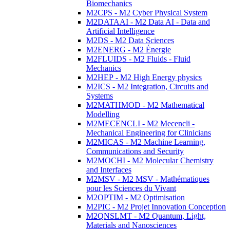
Biomechanics
M2CPS - M2 Cyber Physical System
M2DATAAI - M2 Data AI - Data and
Artificial Intelligence
M2DS - M2 Data Sciences
M2ENERG - M2 Énergie
M2FLUIDS - M2 Fluids - Fluid
Mechanics
M2HEP - M2 High Energy physics
M2ICS - M2 Integration, Circuits and
Systems
M2MATHMOD - M2 Mathematical
Modelling
M2MECENCLI - M2 Mecencli -
Mechanical Engineering for Clinicians
M2MICAS - M2 Machine Learning,
Communications and Security
M2MOCHI - M2 Molecular Chemistry
and Interfaces
M2MSV - M2 MSV - Mathématiques
pour les Sciences du Vivant
M2OPTIM - M2 Optimisation
M2PIC - M2 Projet Innovation Conception
M2QNSLMT - M2 Quantum, Light,
Materials and Nanosciences