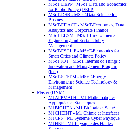
MScT-DEPP - MScT-Data and Economics
for Public Policy (DEPP)
MScT-DSB - MScT-Data Science for
Business
MScT-EDACF - MScT-Economics, Data
Analytics and Corporate Finance
MScT-EESM - MScT-Environmental
Engineering and Sustainability
Management
MScT-ESCLiP - MScT-Economics for
Smart Cities and Climate Policy
MScT-IOT - MScT-Internet of Things :
Innovation and Management Program
(IoT)
MScT-STEEM - MScT-Energy
Environment : Science Technology &
Management
Master (DNM)
M1APPMATH - M1 Mathématiques
Appliquées et Statistiques
M1BIOHEA - M1 Biologie et Santé
M1CHEINT - M1 Chimie et Interfaces
M1CPS - M1 Système Cyber Physique
M1HEP - M1 Physique des Hautes
Energies