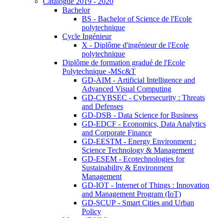
Catalogue 2019 - 2020
Bachelor
BS - Bachelor of Science de l'Ecole
polytechnique
Cycle Ingénieur
X - Diplôme d'ingénieur de l'Ecole
polytechnique
Diplôme de formation gradué de l'Ecole
Polytechnique -MSc&T
GD-AIM - Artificial Intelligence and
Advanced Visual Computing
GD-CYBSEC - Cybersecurity : Threats
and Defenses
GD-DSB - Data Science for Business
GD-EDCF - Economics, Data Analytics
and Corporate Finance
GD-EESTM - Energy Environment :
Science Technology & Management
GD-ESEM - Ecotechnologies for
Sustainability & Environment
Management
GD-IOT - Internet of Things : Innovation
and Management Program (IoT)
GD-SCUP - Smart Cities and Urban
Policy