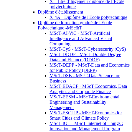
X - Titre d’Ingénieur diplômé de l’École
polytechnique
Diplôme d'établissement
X-4A - Diplôme de l'Ecole polytechnique
Diplôme de formation gradué de l'Ecole
Polytechnique -MSc&T
MScT-AI-ViC - MScT-Artificial
Intelligence and Advanced Visual
Computing
MScT-CyS - MScT-Cybersecurity (CyS)
MScT-DDDF - MScT-Double Degree
Data and Finance (DDDF)
MScT-DEPP - MScT-Data and Economics
for Public Policy (DEPP)
MScT-DSB - MScT-Data Science for
Business
MScT-EDACF - MScT-Economics, Data
Analytics and Corporate Finance
MScT-EESM - MScT-Environmental
Engineering and Sustainability
Management
MScT-ESCLiP - MScT-Economics for
Smart Cities and Climate Policy
MScT-IOT - MScT-Internet of Things :
Innovation and Management Program