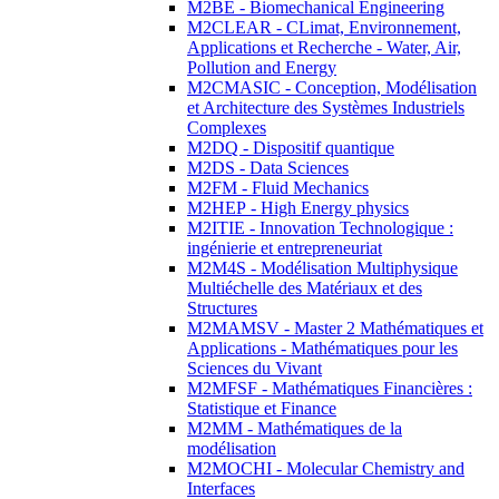
M2BE - Biomechanical Engineering
M2CLEAR - CLimat, Environnement,
Applications et Recherche - Water, Air,
Pollution and Energy
M2CMASIC - Conception, Modélisation
et Architecture des Systèmes Industriels
Complexes
M2DQ - Dispositif quantique
M2DS - Data Sciences
M2FM - Fluid Mechanics
M2HEP - High Energy physics
M2ITIE - Innovation Technologique :
ingénierie et entrepreneuriat
M2M4S - Modélisation Multiphysique
Multiéchelle des Matériaux et des
Structures
M2MAMSV - Master 2 Mathématiques et
Applications - Mathématiques pour les
Sciences du Vivant
M2MFSF - Mathématiques Financières :
Statistique et Finance
M2MM - Mathématiques de la
modélisation
M2MOCHI - Molecular Chemistry and
Interfaces