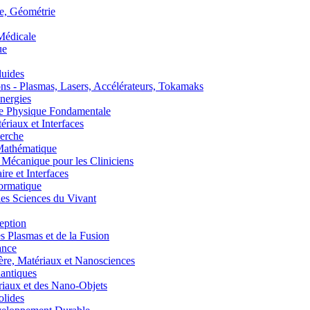
, Géométrie
édicale
ue
uides
s - Plasmas, Lasers, Accélérateurs, Tokamaks
nergies
de Physique Fondamentale
aux et Interfaces
erche
athématique
anique pour les Cliniciens
 et Interfaces
ormatique
s Sciences du Vivant
eption
lasmas et de la Fusion
ance
, Matériaux et Nanosciences
ntiques
aux et des Nano-Objets
lides