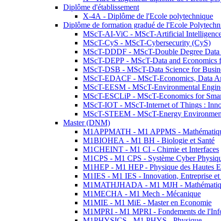
Diplôme d'établissement
X-4A - Diplôme de l'Ecole polytechnique
Diplôme de formation gradué de l'Ecole Polytec
MScT-AI-ViC - MScT-Artificial Intelligen
MScT-CyS - MScT-Cybersecurity (CyS)
MScT-DDDF - MScT-Double Degree Data 
MScT-DEPP - MScT-Data and Economics fo
MScT-DSB - MScT-Data Science for Busin
MScT-EDACF - MScT-Economics, Data Anal
MScT-EESM - MScT-Environmental Enginee
MScT-ESCLiP - MScT-Economics for Smart 
MScT-IOT - MScT-Internet of Things : Inn
MScT-STEEM - MScT-Energy Environment 
Master (DNM)
M1APPMATH - M1 APPMS - Mathématiques A
M1BIOHEA - M1 BH - Biologie et Santé
M1CHEINT - M1 CI - Chimie et Interfaces
M1CPS - M1 CPS - Système Cyber Physiq
M1HEP - M1 HEP - Physique des Hautes E
M1IES - M1 IES - Innovation, Entreprise et
M1MATHJHADA - M1 MJH - Mathématiqu
M1MECHA - M1 Mech - Mécanique
M1MIE - M1 MiE - Master en Economie
M1MPRI - M1 MPRI - Fondements de l'Inf
M1PHYSICS - M1 PHYS - Physique