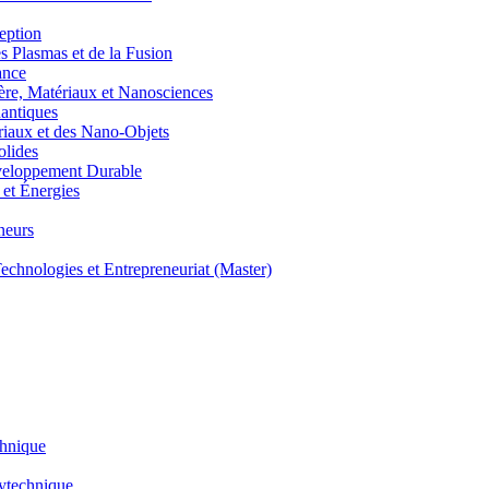
eption
lasmas et de la Fusion
ance
, Matériaux et Nanosciences
ntiques
aux et des Nano-Objets
lides
eloppement Durable
et Énergies
neurs
hnologies et Entrepreneuriat (Master)
chnique
lytechnique