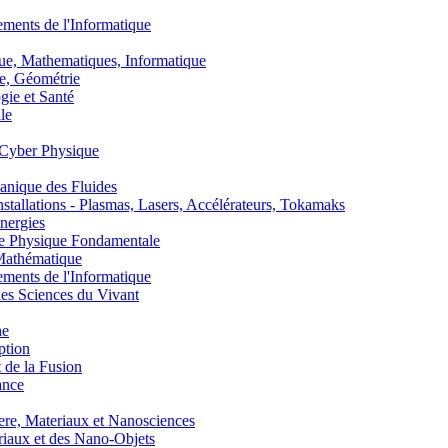
nts de l'Informatique
, Mathematiques, Informatique
, Géométrie
ie et Santé
le
Cyber Physique
nique des Fluides
lations - Plasmas, Lasers, Accélérateurs, Tokamaks
nergies
de Physique Fondamentale
athématique
nts de l'Informatique
s Sciences du Vivant
he
ption
 de la Fusion
ance
, Materiaux et Nanosciences
aux et des Nano-Objets