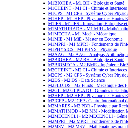
M1BIOHEA - M1 BH - Biologie et Santé
M1CHEINT - M1 CI - Chimie et Interfaces
M1CPS - M1 CPS - Système Cyber Physiq
M1HEP - M1 HEP - Physique des Hautes E
M1IES - M1 IES - Innovation, Entreprise et
M1MATHJHADA - M1 MJH - Mathématiqu
M1MECHA - M1 Mech - Mécanique
M1MIE - M1 MiE - Master en Economie
M1MPRI - M1 MPRI - Fondements de l'Inf
M1PHYSICS - M1 PHYS - Physique
M2AAG - M2 AAG - Analyse, Arithmétique
M2BIOHEA - M2 BH - Biologie et Santé
M2BIOMECA - M2 BME - Ingénierie BioM
M2CHEINT - M2 CI - Chimie et Interfaces
M2CPS - M2 CPS - Système Cyber Physiq
M2DS - M2 DS - Data Science
M2FLUIDS - M2 Fluids - Mécanique des Fl
M2GI - M2 GI-PLATO - Grandes installation
M2HEP - M2 HEP - Physique des Hautes E
M2ICFP - M2 ICFP - Centre International 
M2MARES - M2 PBR - Physique par Rech
M2MATHMOD - M2 MM - Modélisation M
M2MECENCLI - M2 MECENCLI - Génie Méc
M2MPRI - M2 MPRI - Fondements de l'Inf
M2MSV - M2 MSV - Mathématiques pour le