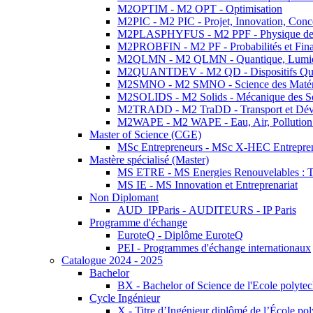
M2OPTIM - M2 OPT - Optimisation
M2PIC - M2 PIC - Projet, Innovation, Conc
M2PLASPHYFUS - M2 PPF - Physique des P
M2PROBFIN - M2 PF - Probabilités et Fin
M2QLMN - M2 QLMN - Quantique, Lumière
M2QUANTDEV - M2 QD - Dispositifs Qua
M2SMNO - M2 SMNO - Science des Matéri
M2SOLIDS - M2 Solids - Mécanique des So
M2TRADD - M2 TraDD - Transport et Dév
M2WAPE - M2 WAPE - Eau, Air, Pollution 
Master of Science (CGE)
MSc Entrepreneurs - MSc X-HEC Entrepre
Mastère spécialisé (Master)
MS ETRE - MS Energies Renouvelables : Tec
MS IE - MS Innovation et Entreprenariat
Non Diplomant
AUD_IPParis - AUDITEURS - IP Paris
Programme d'échange
EuroteQ - Diplôme EuroteQ
PEI - Programmes d'échange internationaux
Catalogue 2024 - 2025
Bachelor
BX - Bachelor of Science de l'Ecole polyte
Cycle Ingénieur
X - Titre d’Ingénieur diplômé de l’École po