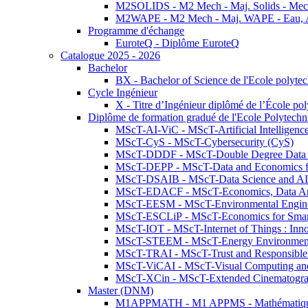
M2SOLIDS - M2 Mech - Maj. Solids - Meca
M2WAPE - M2 Mech - Maj. WAPE - Eau, Air
Programme d'échange
EuroteQ - Diplôme EuroteQ
Catalogue 2025 - 2026
Bachelor
BX - Bachelor of Science de l'Ecole polyte
Cycle Ingénieur
X - Titre d’Ingénieur diplômé de l’École po
Diplôme de formation gradué de l'Ecole Polytec
MScT-AI-ViC - MScT-Artificial Intelligen
MScT-CyS - MScT-Cybersecurity (CyS)
MScT-DDDF - MScT-Double Degree Data 
MScT-DEPP - MScT-Data and Economics fo
MScT-DSAIB - MScT-Data Science and AI 
MScT-EDACF - MScT-Economics, Data Anal
MScT-EESM - MScT-Environmental Enginee
MScT-ESCLiP - MScT-Economics for Smart 
MScT-IOT - MScT-Internet of Things : Inn
MScT-STEEM - MScT-Energy Environment 
MScT-TRAI - MScT-Trust and Responsible
MScT-ViCAI - MScT-Visual Computing and
MScT-XCin - MScT-Extended Cinematogr
Master (DNM)
M1APPMATH - M1 APPMS - Mathématiques A