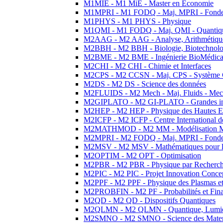
M1MIE - M1 MiE - Master en Economie
M1MPRI - M1 FODQ - Maj. MPRI - Fondeme
M1PHYS - M1 PHYS - Physique
M1QMI - M1 FODQ - Maj. QMI - Quantique
M2AAG - M2 AAG - Analyse, Arithmétique
M2BBH - M2 BBH - Biologie, Biotechnolog
M2BME - M2 BME - Ingénierie BioMédica
M2CHI - M2 CHI - Chimie et Interfaces
M2CPS - M2 CCSN - Maj. CPS - Système 
M2DS - M2 DS - Science des données
M2FLUIDS - M2 Mech - Maj. Fluids - Meca
M2GIPLATO - M2 GI-PLATO - Grandes instal
M2HEP - M2 HEP - Physique des Hautes E
M2ICFP - M2 ICFP - Centre International 
M2MATHMOD - M2 MM - Modélisation M
M2MPRI - M2 FODQ - Maj. MPRI - Fondeme
M2MSV - M2 MSV - Mathématiques pour le
M2OPTIM - M2 OPT - Optimisation
M2PBR - M2 PBR - Physique par Recherc
M2PIC - M2 PIC - Projet Innovation Conce
M2PPF - M2 PPF - Physique des Plasmas et
M2PROBFIN - M2 PF - Probabilités et Fin
M2QD - M2 QD - Dispositifs Quantiques
M2QLMN - M2 QLMN - Quantique, Lumiere
M2SMNO - M2 SMNO - Science des Materi