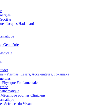
ue
nergies
 Société
es Jacques Hadamard
ormatique
, Géométrie
édicale
ue
uides
s - Plasmas, Lasers, Accélérateurs, Tokamaks
nergies
de Physique Fondamentale
erche
athématique
anique pour les Cliniciens
ormatique
s Sciences du Vivant