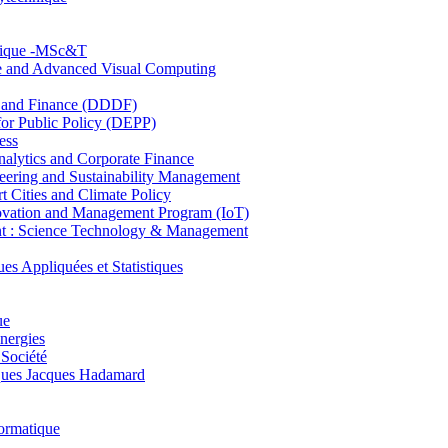
hnique -MSc&T
ce and Advanced Visual Computing
and Finance (DDDF)
r Public Policy (DEPP)
ess
ytics and Corporate Finance
ring and Sustainability Management
Cities and Climate Policy
ovation and Management Program (IoT)
: Science Technology & Management
ppliquées et Statistiques
ue
nergies
 Société
es Jacques Hadamard
ormatique