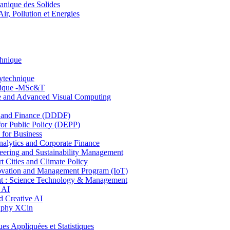
nique des Solides
, Pollution et Energies
chnique
lytechnique
hnique -MSc&T
ce and Advanced Visual Computing
and Finance (DDDF)
r Public Policy (DEPP)
for Business
ytics and Corporate Finance
ring and Sustainability Management
Cities and Climate Policy
ovation and Management Program (IoT)
: Science Technology & Management
 AI
 Creative AI
aphy XCin
ppliquées et Statistiques