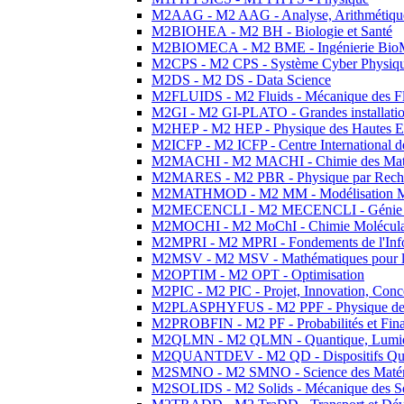
M2AAG - M2 AAG - Analyse, Arithmétique
M2BIOHEA - M2 BH - Biologie et Santé
M2BIOMECA - M2 BME - Ingénierie BioM
M2CPS - M2 CPS - Système Cyber Physiq
M2DS - M2 DS - Data Science
M2FLUIDS - M2 Fluids - Mécanique des Fl
M2GI - M2 GI-PLATO - Grandes installation
M2HEP - M2 HEP - Physique des Hautes E
M2ICFP - M2 ICFP - Centre International 
M2MACHI - M2 MACHI - Chimie des Matéri
M2MARES - M2 PBR - Physique par Rech
M2MATHMOD - M2 MM - Modélisation M
M2MECENCLI - M2 MECENCLI - Génie Méc
M2MOCHI - M2 MoChI - Chimie Moléculaire
M2MPRI - M2 MPRI - Fondements de l'Inf
M2MSV - M2 MSV - Mathématiques pour le
M2OPTIM - M2 OPT - Optimisation
M2PIC - M2 PIC - Projet, Innovation, Conc
M2PLASPHYFUS - M2 PPF - Physique des P
M2PROBFIN - M2 PF - Probabilités et Fin
M2QLMN - M2 QLMN - Quantique, Lumière
M2QUANTDEV - M2 QD - Dispositifs Qua
M2SMNO - M2 SMNO - Science des Matéri
M2SOLIDS - M2 Solids - Mécanique des So