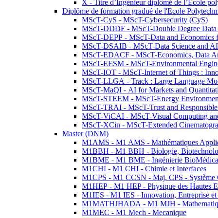
X - Titre d’Ingénieur diplômé de l’École po
Diplôme de formation gradué de l'Ecole Polytec
MScT-CyS - MScT-Cybersecurity (CyS)
MScT-DDDF - MScT-Double Degree Data 
MScT-DEPP - MScT-Data and Economics fo
MScT-DSAIB - MScT-Data Science and AI 
MScT-EDACF - MScT-Economics, Data Anal
MScT-EESM - MScT-Environmental Enginee
MScT-IOT - MScT-Internet of Things : Inn
MScT-LLGA - Track : Large Language Mode
MScT-MaQI - AI for Markets and Quantitat
MScT-STEEM - MScT-Energy Environment 
MScT-TRAI - MScT-Trust and Responsible
MScT-ViCAI - MScT-Visual Computing and
MScT-XCin - MScT-Extended Cinematogr
Master (DNM)
M1AMS - M1 AMS - Mathématiques Appliqué
M1BBH - M1 BBH - Biologie, Biotechnolog
M1BME - M1 BME - Ingénierie BioMédica
M1CHI - M1 CHI - Chimie et Interfaces
M1CPS - M1 CCSN - Maj. CPS - Système 
M1HEP - M1 HEP - Physique des Hautes E
M1IES - M1 IES - Innovation, Entreprise et
M1MATHJHADA - M1 MJH - Mathematiqu
M1MEC - M1 Mech - Mecanique