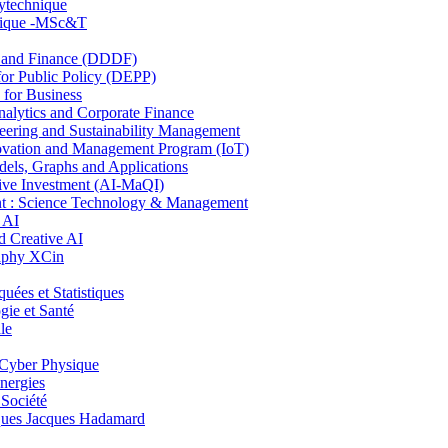
lytechnique
hnique -MSc&T
and Finance (DDDF)
r Public Policy (DEPP)
for Business
ytics and Corporate Finance
ring and Sustainability Management
ovation and Management Program (IoT)
ls, Graphs and Applications
ive Investment (AI-MaQI)
: Science Technology & Management
 AI
 Creative AI
aphy XCin
es et Statistiques
ie et Santé
le
Cyber Physique
nergies
 Société
es Jacques Hadamard