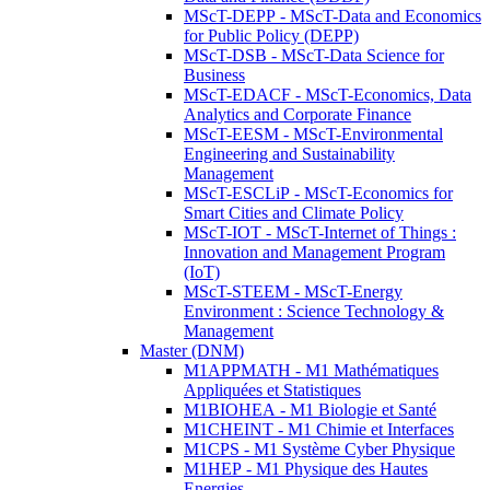
MScT-DEPP - MScT-Data and Economics
for Public Policy (DEPP)
MScT-DSB - MScT-Data Science for
Business
MScT-EDACF - MScT-Economics, Data
Analytics and Corporate Finance
MScT-EESM - MScT-Environmental
Engineering and Sustainability
Management
MScT-ESCLiP - MScT-Economics for
Smart Cities and Climate Policy
MScT-IOT - MScT-Internet of Things :
Innovation and Management Program
(IoT)
MScT-STEEM - MScT-Energy
Environment : Science Technology &
Management
Master (DNM)
M1APPMATH - M1 Mathématiques
Appliquées et Statistiques
M1BIOHEA - M1 Biologie et Santé
M1CHEINT - M1 Chimie et Interfaces
M1CPS - M1 Système Cyber Physique
M1HEP - M1 Physique des Hautes
Energies