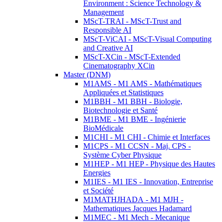
Environment : Science Technology &
Management
MScT-TRAI - MScT-Trust and
Responsible AI
MScT-ViCAI - MScT-Visual Computing
and Creative AI
MScT-XCin - MScT-Extended
Cinematography XCin
Master (DNM)
M1AMS - M1 AMS - Mathématiques
Appliquées et Statistiques
M1BBH - M1 BBH - Biologie,
Biotechnologie et Santé
M1BME - M1 BME - Ingénierie
BioMédicale
M1CHI - M1 CHI - Chimie et Interfaces
M1CPS - M1 CCSN - Maj. CPS -
Système Cyber Physique
M1HEP - M1 HEP - Physique des Hautes
Energies
M1IES - M1 IES - Innovation, Entreprise
et Société
M1MATHJHADA - M1 MJH -
Mathematiques Jacques Hadamard
M1MEC - M1 Mech - Mecanique