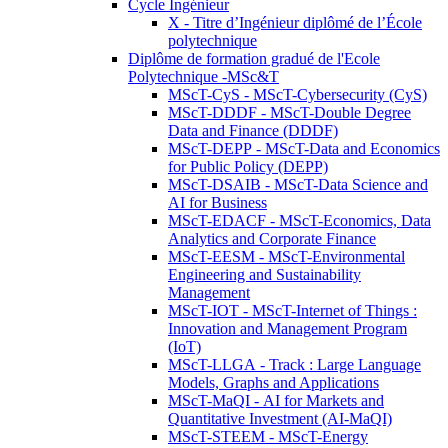
Cycle Ingénieur
X - Titre d’Ingénieur diplômé de l’École
polytechnique
Diplôme de formation gradué de l'Ecole
Polytechnique -MSc&T
MScT-CyS - MScT-Cybersecurity (CyS)
MScT-DDDF - MScT-Double Degree
Data and Finance (DDDF)
MScT-DEPP - MScT-Data and Economics
for Public Policy (DEPP)
MScT-DSAIB - MScT-Data Science and
AI for Business
MScT-EDACF - MScT-Economics, Data
Analytics and Corporate Finance
MScT-EESM - MScT-Environmental
Engineering and Sustainability
Management
MScT-IOT - MScT-Internet of Things :
Innovation and Management Program
(IoT)
MScT-LLGA - Track : Large Language
Models, Graphs and Applications
MScT-MaQI - AI for Markets and
Quantitative Investment (AI-MaQI)
MScT-STEEM - MScT-Energy