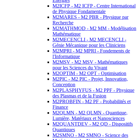
Energies
M2ICFP - M2 ICFP - Centre International
de Physique Fondamentale
M2MARES - M2 PBR - Physique par
Recherche
M2MATHMOD - M2 MM - Modélisation
Mathématique
M2MECENCLI - M2 MECENCLI -
Génie Mécanique pour les Cliniciens
M2MPRI - M2 MPRI - Fondements de
l'Informatique
M2MSV - M2 MSV - Mathématiques
pour les Sciences du Vivant
M2OPTIM - M2 OPT - Optimisation
M2PIC - M2 PIC - Projet, Innovation,
Conception
M2PLASPHYFUS - M2 PPF - Physique
des Plasmas et de la Fusion
M2PROBFIN - M2 PF - Probabilités et
Finance
M2QLMN - M2 QLMN - Quantique,
Lumière, Matériaux et Nanosciences
M2QUANTDEV - M2 QD - Dispositifs
Quantiques
M2SMNO - M2 SMNO - Science des