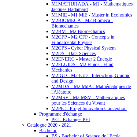
M1MATHJHADA - M1 - Mathematiques
Jacques Hadamard
M1MIE - M1 MiE - Master in Economics
M2BIOMECA - M2 Biomeca -
Biomechanics
M2BM - M2 Biomechanics
M2CFP - M2 CFP - Concepts in
Fundamental Physics
M2CPS - Cyber Physical System
M2DS - Data Sciences
M2ENERG - Master 2 Énergie
M2FLUIDS - M2 Fluids - Fluid
Mechanics
M2IGD - M2 IGD - Interaction, Graphic
and Design
M2MDA - M2 MdA - Mathématiques de
l'Aléatoire
M2MSV - M2 MSV - Mathématiques
pour les Sciences du Vivant
M2PIC - Projet Innovation Conception
Programme d'échange
PEI - Echanges PEI
Catalogue 2020 - 2021
Bachelor
BS - Bachelor of Science de l'Ecole