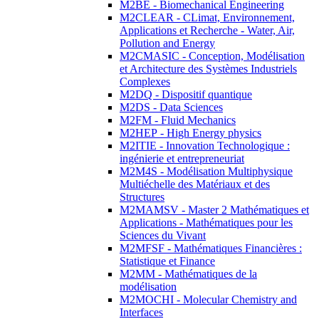
M2BE - Biomechanical Engineering
M2CLEAR - CLimat, Environnement,
Applications et Recherche - Water, Air,
Pollution and Energy
M2CMASIC - Conception, Modélisation
et Architecture des Systèmes Industriels
Complexes
M2DQ - Dispositif quantique
M2DS - Data Sciences
M2FM - Fluid Mechanics
M2HEP - High Energy physics
M2ITIE - Innovation Technologique :
ingénierie et entrepreneuriat
M2M4S - Modélisation Multiphysique
Multiéchelle des Matériaux et des
Structures
M2MAMSV - Master 2 Mathématiques et
Applications - Mathématiques pour les
Sciences du Vivant
M2MFSF - Mathématiques Financières :
Statistique et Finance
M2MM - Mathématiques de la
modélisation
M2MOCHI - Molecular Chemistry and
Interfaces