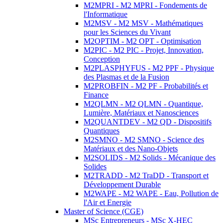
M2MPRI - M2 MPRI - Fondements de
l'Informatique
M2MSV - M2 MSV - Mathématiques
pour les Sciences du Vivant
M2OPTIM - M2 OPT - Optimisation
M2PIC - M2 PIC - Projet, Innovation,
Conception
M2PLASPHYFUS - M2 PPF - Physique
des Plasmas et de la Fusion
M2PROBFIN - M2 PF - Probabilités et
Finance
M2QLMN - M2 QLMN - Quantique,
Lumière, Matériaux et Nanosciences
M2QUANTDEV - M2 QD - Dispositifs
Quantiques
M2SMNO - M2 SMNO - Science des
Matériaux et des Nano-Objets
M2SOLIDS - M2 Solids - Mécanique des
Solides
M2TRADD - M2 TraDD - Transport et
Développement Durable
M2WAPE - M2 WAPE - Eau, Pollution de
l'Air et Energie
Master of Science (CGE)
MSc Entrepreneurs - MSc X-HEC