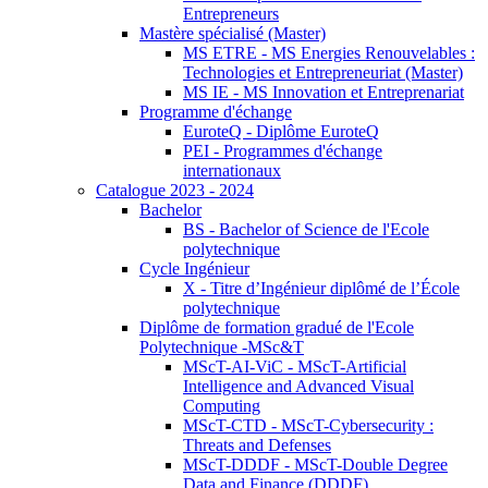
Entrepreneurs
Mastère spécialisé (Master)
MS ETRE - MS Energies Renouvelables :
Technologies et Entrepreneuriat (Master)
MS IE - MS Innovation et Entreprenariat
Programme d'échange
EuroteQ - Diplôme EuroteQ
PEI - Programmes d'échange
internationaux
Catalogue 2023 - 2024
Bachelor
BS - Bachelor of Science de l'Ecole
polytechnique
Cycle Ingénieur
X - Titre d’Ingénieur diplômé de l’École
polytechnique
Diplôme de formation gradué de l'Ecole
Polytechnique -MSc&T
MScT-AI-ViC - MScT-Artificial
Intelligence and Advanced Visual
Computing
MScT-CTD - MScT-Cybersecurity :
Threats and Defenses
MScT-DDDF - MScT-Double Degree
Data and Finance (DDDF)