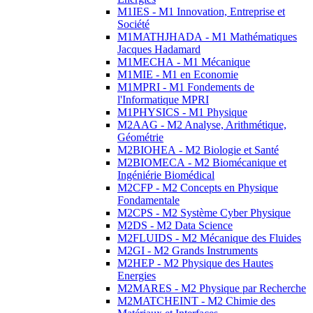
M1IES - M1 Innovation, Entreprise et
Société
M1MATHJHADA - M1 Mathématiques
Jacques Hadamard
M1MECHA - M1 Mécanique
M1MIE - M1 en Economie
M1MPRI - M1 Fondements de
l'Informatique MPRI
M1PHYSICS - M1 Physique
M2AAG - M2 Analyse, Arithmétique,
Géométrie
M2BIOHEA - M2 Biologie et Santé
M2BIOMECA - M2 Biomécanique et
Ingéniérie Biomédical
M2CFP - M2 Concepts en Physique
Fondamentale
M2CPS - M2 Système Cyber Physique
M2DS - M2 Data Science
M2FLUIDS - M2 Mécanique des Fluides
M2GI - M2 Grands Instruments
M2HEP - M2 Physique des Hautes
Energies
M2MARES - M2 Physique par Recherche
M2MATCHEINT - M2 Chimie des