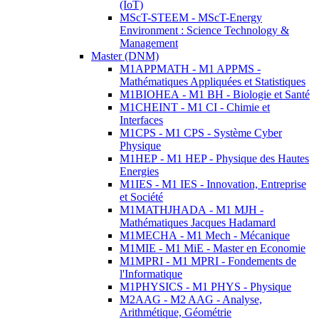
(IoT)
MScT-STEEM - MScT-Energy
Environment : Science Technology &
Management
Master (DNM)
M1APPMATH - M1 APPMS -
Mathématiques Appliquées et Statistiques
M1BIOHEA - M1 BH - Biologie et Santé
M1CHEINT - M1 CI - Chimie et
Interfaces
M1CPS - M1 CPS - Système Cyber
Physique
M1HEP - M1 HEP - Physique des Hautes
Energies
M1IES - M1 IES - Innovation, Entreprise
et Société
M1MATHJHADA - M1 MJH -
Mathématiques Jacques Hadamard
M1MECHA - M1 Mech - Mécanique
M1MIE - M1 MiE - Master en Economie
M1MPRI - M1 MPRI - Fondements de
l'Informatique
M1PHYSICS - M1 PHYS - Physique
M2AAG - M2 AAG - Analyse,
Arithmétique, Géométrie