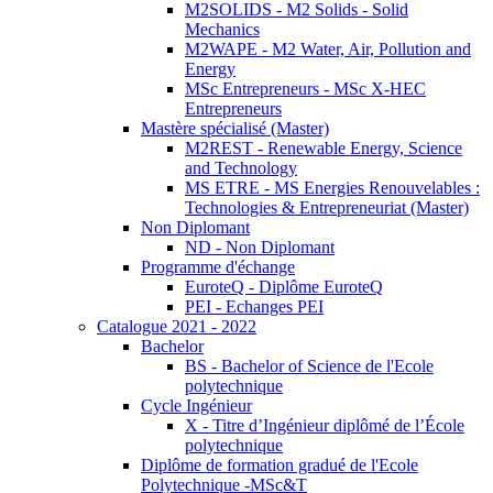
M2SOLIDS - M2 Solids - Solid
Mechanics
M2WAPE - M2 Water, Air, Pollution and
Energy
MSc Entrepreneurs - MSc X-HEC
Entrepreneurs
Mastère spécialisé (Master)
M2REST - Renewable Energy, Science
and Technology
MS ETRE - MS Energies Renouvelables :
Technologies & Entrepreneuriat (Master)
Non Diplomant
ND - Non Diplomant
Programme d'échange
EuroteQ - Diplôme EuroteQ
PEI - Echanges PEI
Catalogue 2021 - 2022
Bachelor
BS - Bachelor of Science de l'Ecole
polytechnique
Cycle Ingénieur
X - Titre d’Ingénieur diplômé de l’École
polytechnique
Diplôme de formation gradué de l'Ecole
Polytechnique -MSc&T