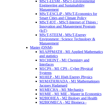
MScT-EESM - MScT-Environmental
Engineering and Sustainability
Management
MScT-ESCLiP - MScT-Economics for
Smart Cities and Climate Policy
MScT-IOT - MScT-Internet of Things :
Innovation and Management Program
(IoT)
MScT-STEEM - MScT-Energy
Environment : Science Technology &
Management
Master (DNM)
M1APPMATH - M1 Applied Mathematics
and statistics
M1CHEINT - M1 Chemistry and
Interfaces
M1CPS - M1 CPS - Cyber Physical
Systems
M1HEP - M1 High Energy Physics
M1MATHJHADA - M1 Mathematiques
Jacques Hadamard
M1MECHA - M1 Mechanics
M1MIE - M1 MIE - Master in Economics
M2BIOHEA - M2 Biology and Health
M2BIOMECA - M2 Biomeca -