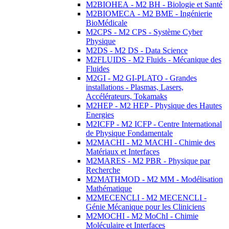
M2BIOHEA - M2 BH - Biologie et Santé
M2BIOMECA - M2 BME - Ingénierie
BioMédicale
M2CPS - M2 CPS - Système Cyber
Physique
M2DS - M2 DS - Data Science
M2FLUIDS - M2 Fluids - Mécanique des
Fluides
M2GI - M2 GI-PLATO - Grandes
installations - Plasmas, Lasers,
Accélérateurs, Tokamaks
M2HEP - M2 HEP - Physique des Hautes
Energies
M2ICFP - M2 ICFP - Centre International
de Physique Fondamentale
M2MACHI - M2 MACHI - Chimie des
Matériaux et Interfaces
M2MARES - M2 PBR - Physique par
Recherche
M2MATHMOD - M2 MM - Modélisation
Mathématique
M2MECENCLI - M2 MECENCLI -
Génie Mécanique pour les Cliniciens
M2MOCHI - M2 MoChI - Chimie
Moléculaire et Interfaces