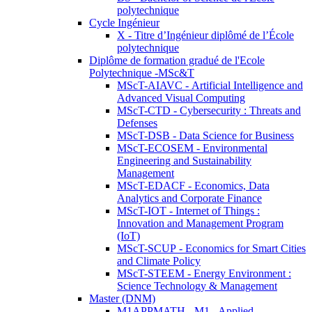
polytechnique
Cycle Ingénieur
X - Titre d’Ingénieur diplômé de l’École
polytechnique
Diplôme de formation gradué de l'Ecole
Polytechnique -MSc&T
MScT-AIAVC - Artificial Intelligence and
Advanced Visual Computing
MScT-CTD - Cybersecurity : Threats and
Defenses
MScT-DSB - Data Science for Business
MScT-ECOSEM - Environmental
Engineering and Sustainability
Management
MScT-EDACF - Economics, Data
Analytics and Corporate Finance
MScT-IOT - Internet of Things :
Innovation and Management Program
(IoT)
MScT-SCUP - Economics for Smart Cities
and Climate Policy
MScT-STEEM - Energy Environment :
Science Technology & Management
Master (DNM)
M1APPMATH - M1 - Applied