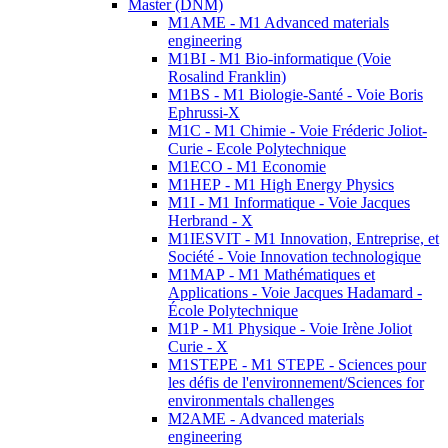
Master (DNM)
M1AME - M1 Advanced materials
engineering
M1BI - M1 Bio-informatique (Voie
Rosalind Franklin)
M1BS - M1 Biologie-Santé - Voie Boris
Ephrussi-X
M1C - M1 Chimie - Voie Fréderic Joliot-
Curie - Ecole Polytechnique
M1ECO - M1 Economie
M1HEP - M1 High Energy Physics
M1I - M1 Informatique - Voie Jacques
Herbrand - X
M1IESVIT - M1 Innovation, Entreprise, et
Société - Voie Innovation technologique
M1MAP - M1 Mathématiques et
Applications - Voie Jacques Hadamard -
École Polytechnique
M1P - M1 Physique - Voie Irène Joliot
Curie - X
M1STEPE - M1 STEPE - Sciences pour
les défis de l'environnement/Sciences for
environmentals challenges
M2AME - Advanced materials
engineering