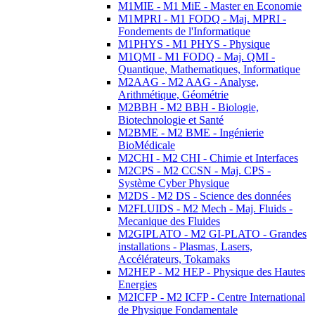
M1MIE - M1 MiE - Master en Economie
M1MPRI - M1 FODQ - Maj. MPRI -
Fondements de l'Informatique
M1PHYS - M1 PHYS - Physique
M1QMI - M1 FODQ - Maj. QMI -
Quantique, Mathematiques, Informatique
M2AAG - M2 AAG - Analyse,
Arithmétique, Géométrie
M2BBH - M2 BBH - Biologie,
Biotechnologie et Santé
M2BME - M2 BME - Ingénierie
BioMédicale
M2CHI - M2 CHI - Chimie et Interfaces
M2CPS - M2 CCSN - Maj. CPS -
Système Cyber Physique
M2DS - M2 DS - Science des données
M2FLUIDS - M2 Mech - Maj. Fluids -
Mecanique des Fluides
M2GIPLATO - M2 GI-PLATO - Grandes
installations - Plasmas, Lasers,
Accélérateurs, Tokamaks
M2HEP - M2 HEP - Physique des Hautes
Energies
M2ICFP - M2 ICFP - Centre International
de Physique Fondamentale