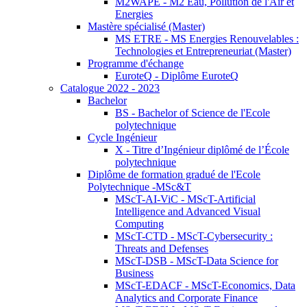
M2WAPE - M2 Eau, Pollution de l'Air et
Energies
Mastère spécialisé (Master)
MS ETRE - MS Energies Renouvelables :
Technologies et Entrepreneuriat (Master)
Programme d'échange
EuroteQ - Diplôme EuroteQ
Catalogue 2022 - 2023
Bachelor
BS - Bachelor of Science de l'Ecole
polytechnique
Cycle Ingénieur
X - Titre d’Ingénieur diplômé de l’École
polytechnique
Diplôme de formation gradué de l'Ecole
Polytechnique -MSc&T
MScT-AI-ViC - MScT-Artificial
Intelligence and Advanced Visual
Computing
MScT-CTD - MScT-Cybersecurity :
Threats and Defenses
MScT-DSB - MScT-Data Science for
Business
MScT-EDACF - MScT-Economics, Data
Analytics and Corporate Finance