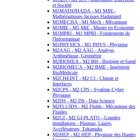
et Société
M1MATHJHADA - M1 MJH -
Mathématiques Jacques Hadamard
M1MECHA - M1 Mech - Mécanique
M1MIE - M1 MiE - Master en Economie
M1MPRI - M1 MPRI - Fondements de
l'Informatique
M1PHYSICS - M1 PHYS - Physique
M2AAG - M2 AAG - Analyse,
Arithmétique, Géométrie
M2BIOHEA - M2 BH - Biologie et Santé
M2BIOMECA - M2 BME - Ingénierie
BioMédicale
M2CHEINT - M2 CI - Chimie et
Interfaces
M2CPS - M2 CPS - Système Cyber
Physique
M2DS - M2 DS - Data Science
M2FLUIDS - M2 Fluids - Mécanique des
Fluides
M2GI - M2 GI-PLATO - Grandes
installations - Plasmas, Lasers,
Accélérateurs, Tokamaks
M2HEP - M2 HEP - Physique des Hautes