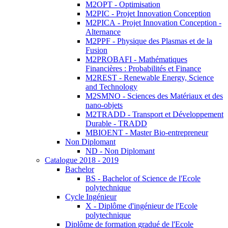
M2OPT - Optimisation
M2PIC - Projet Innovation Conception
M2PICA - Projet Innovation Conception -
Alternance
M2PPF - Physique des Plasmas et de la
Fusion
M2PROBAFI - Mathématiques
Financières : Probabilités et Finance
M2REST - Renewable Energy, Science
and Technology
M2SMNO - Sciences des Matériaux et des
nano-objets
M2TRADD - Transport et Développement
Durable - TRADD
MBIOENT - Master Bio-entrepreneur
Non Diplomant
ND - Non Diplomant
Catalogue 2018 - 2019
Bachelor
BS - Bachelor of Science de l'Ecole
polytechnique
Cycle Ingénieur
X - Diplôme d'ingénieur de l'Ecole
polytechnique
Diplôme de formation gradué de l'Ecole