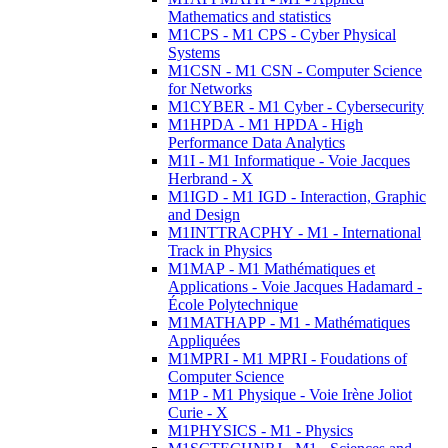
Mathematics and statistics
M1CPS - M1 CPS - Cyber Physical
Systems
M1CSN - M1 CSN - Computer Science
for Networks
M1CYBER - M1 Cyber - Cybersecurity
M1HPDA - M1 HPDA - High
Performance Data Analytics
M1I - M1 Informatique - Voie Jacques
Herbrand - X
M1IGD - M1 IGD - Interaction, Graphic
and Design
M1INTTRACPHY - M1 - International
Track in Physics
M1MAP - M1 Mathématiques et
Applications - Voie Jacques Hadamard -
École Polytechnique
M1MATHAPP - M1 - Mathématiques
Appliquées
M1MPRI - M1 MPRI - Foudations of
Computer Science
M1P - M1 Physique - Voie Irène Joliot
Curie - X
M1PHYSICS - M1 - Physics