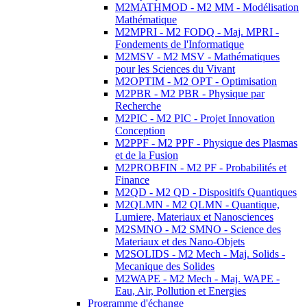
M2MATHMOD - M2 MM - Modélisation
Mathématique
M2MPRI - M2 FODQ - Maj. MPRI -
Fondements de l'Informatique
M2MSV - M2 MSV - Mathématiques
pour les Sciences du Vivant
M2OPTIM - M2 OPT - Optimisation
M2PBR - M2 PBR - Physique par
Recherche
M2PIC - M2 PIC - Projet Innovation
Conception
M2PPF - M2 PPF - Physique des Plasmas
et de la Fusion
M2PROBFIN - M2 PF - Probabilités et
Finance
M2QD - M2 QD - Dispositifs Quantiques
M2QLMN - M2 QLMN - Quantique,
Lumiere, Materiaux et Nanosciences
M2SMNO - M2 SMNO - Science des
Materiaux et des Nano-Objets
M2SOLIDS - M2 Mech - Maj. Solids -
Mecanique des Solides
M2WAPE - M2 Mech - Maj. WAPE -
Eau, Air, Pollution et Energies
Programme d'échange