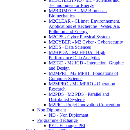
M1SCTECHNRJ - M1 - Sciences and
Technologies for Energy
M2BIOMECA - M2 Biomeca -
Biomechanics
M2CLEAR - CLimat, Environnement,
Applications et Recherche - Water, Air,
Pollution and Energy
M2CPS - Cyber Physical System
M2CYBER - M2 Cyber - Cybersecurity
M2DS - Data Sciences
M2HPDA - M2 HPDA - High
Performance Data Analytics
M2IGD - M2 IGD - Interaction, Graphic
and Design
M2MPRI - M2 MPRI - Foudations of
Computer Science
M2MPRO - M2 MPRO - Operation
Research
M2PDS - M2 PDS - Parallel and
Distributed Systems
M2PIC - Projet Innovation Conception
Non Diplomant
ND - Non Diplomant
Programme d'échange
PEI - Echanges PEI