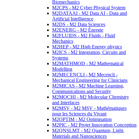
Biomechanics
M2CPS - M2 Cyber Physical System
M2DATAAI - M2 Data AI - Data and
Artificial Intelligence
M2DS - M2 Data Sciences
M2ENERG - M2 Énergie
M2FLUIDS - M2 Fluids - Fluid
Mechanics
M2HEP - M2 High Energy physics
M2ICS - M2 Integration, Circuits and
Systems
M2MATHMOD - M2 Mathematical
Modelling
M2MECENCLI - M2 Mecencli -
Mechanical Engineering for Clinicians
M2MICAS - M2 Machine Learning,
Communications and Security
M2MOCHI - M2 Molecular Chemistry
and Interfaces
M2MSV - M2 MSV - Mathématiques
pour les Sciences du Vivant
M2OPTIM - M2 Optimisation
M2PIC - M2 Projet Innovation Conception
M2QNSLMT - M2 Quantum, Light,
Materials and Nanosciences