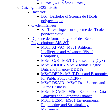
EuroteQ - Diplôme EuroteQ
Catalogue 2025 - 2026
Bachelor
BX - Bachelor of Science de l'Ecole
polytechnique
Cycle Ingénieur
X - Titre d’Ingénieur diplômé de l’École
polytechnique
Diplôme de formation gradué de l'Ecole
Polytechnique -MSc&T
MScT-AI-ViC - MScT-Artificial
Intelligence and Advanced Visual
Computing
MScT-CyS - MScT-Cybersecurity (CyS)
MScT-DDDF - MScT-Double Degree
Data and Finance (DDDF)
MScT-DEPP - MScT-Data and Economics
for Public Policy (DEPP)
MScT-DSAIB - MScT-Data Science and
AI for Business
MScT-EDACF - MScT-Economics, Data
Analytics and Corporate Finance
MScT-EESM - MScT-Environmental
Engineering and Sustainability
Management