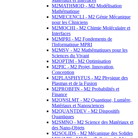
Matériaux et Interfaces
M2MATHMOD - M2 Modélisation
Mathématique
M2MECENCLI - M2 Génie Mécanique
pour les Cliniciens
M2MOCHI - M2 Chimie Moléculaire et
Interfaces
M2MPRI - M2 Fondements de
l'Informatique MPRI
M2MSV - M2 Mathématiques pour les
Sciences du Vivant
M2OPTIM - M2 Optimisation
M2PIC - M2 Projet, Innovation,
Conception
M2PLASPHYFUS - M2 Physique des
Plasmas et de la Fusion
M2PROBFIN - M2 Probabilités et
Finance
M2QNSLMT - M2 Quantique, Lumière,
Matériaux et Nanosciences
M2QUANTDEV - M2 Dispositifs
Quantiques
M2SMNO - M2 Science des Matériaux et
des Nano-Objets
M2SOLIDS - M2 Mécanique des Solides