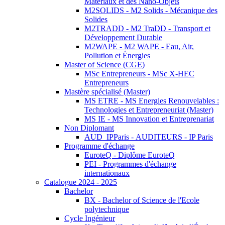
Matériaux et des Nano-Objets
M2SOLIDS - M2 Solids - Mécanique des
Solides
M2TRADD - M2 TraDD - Transport et
Développement Durable
M2WAPE - M2 WAPE - Eau, Air,
Pollution et Énergies
Master of Science (CGE)
MSc Entrepreneurs - MSc X-HEC
Entrepreneurs
Mastère spécialisé (Master)
MS ETRE - MS Energies Renouvelables :
Technologies et Entrepreneuriat (Master)
MS IE - MS Innovation et Entreprenariat
Non Diplomant
AUD_IPParis - AUDITEURS - IP Paris
Programme d'échange
EuroteQ - Diplôme EuroteQ
PEI - Programmes d'échange
internationaux
Catalogue 2024 - 2025
Bachelor
BX - Bachelor of Science de l'Ecole
polytechnique
Cycle Ingénieur