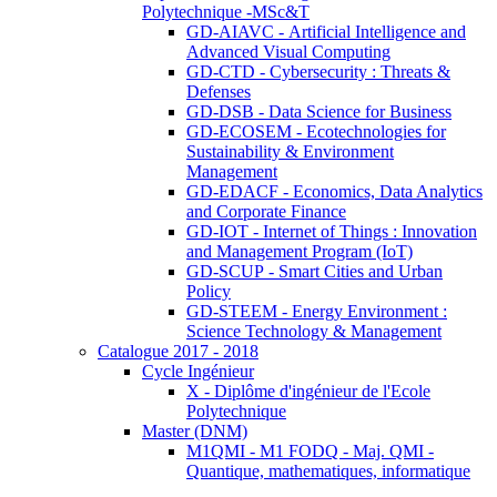
Polytechnique -MSc&T
GD-AIAVC - Artificial Intelligence and
Advanced Visual Computing
GD-CTD - Cybersecurity : Threats &
Defenses
GD-DSB - Data Science for Business
GD-ECOSEM - Ecotechnologies for
Sustainability & Environment
Management
GD-EDACF - Economics, Data Analytics
and Corporate Finance
GD-IOT - Internet of Things : Innovation
and Management Program (IoT)
GD-SCUP - Smart Cities and Urban
Policy
GD-STEEM - Energy Environment :
Science Technology & Management
Catalogue 2017 - 2018
Cycle Ingénieur
X - Diplôme d'ingénieur de l'Ecole
Polytechnique
Master (DNM)
M1QMI - M1 FODQ - Maj. QMI -
Quantique, mathematiques, informatique