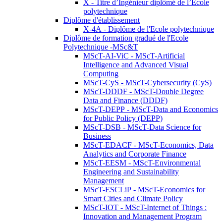
X - Titre d’Ingénieur diplômé de l’École
polytechnique
Diplôme d'établissement
X-4A - Diplôme de l'Ecole polytechnique
Diplôme de formation gradué de l'Ecole
Polytechnique -MSc&T
MScT-AI-ViC - MScT-Artificial
Intelligence and Advanced Visual
Computing
MScT-CyS - MScT-Cybersecurity (CyS)
MScT-DDDF - MScT-Double Degree
Data and Finance (DDDF)
MScT-DEPP - MScT-Data and Economics
for Public Policy (DEPP)
MScT-DSB - MScT-Data Science for
Business
MScT-EDACF - MScT-Economics, Data
Analytics and Corporate Finance
MScT-EESM - MScT-Environmental
Engineering and Sustainability
Management
MScT-ESCLiP - MScT-Economics for
Smart Cities and Climate Policy
MScT-IOT - MScT-Internet of Things :
Innovation and Management Program