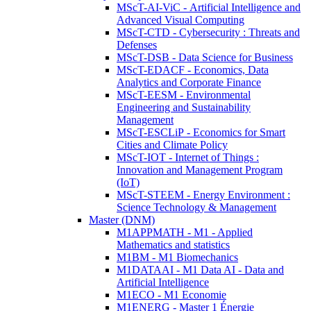
MScT-AI-ViC - Artificial Intelligence and
Advanced Visual Computing
MScT-CTD - Cybersecurity : Threats and
Defenses
MScT-DSB - Data Science for Business
MScT-EDACF - Economics, Data
Analytics and Corporate Finance
MScT-EESM - Environmental
Engineering and Sustainability
Management
MScT-ESCLiP - Economics for Smart
Cities and Climate Policy
MScT-IOT - Internet of Things :
Innovation and Management Program
(IoT)
MScT-STEEM - Energy Environment :
Science Technology & Management
Master (DNM)
M1APPMATH - M1 - Applied
Mathematics and statistics
M1BM - M1 Biomechanics
M1DATAAI - M1 Data AI - Data and
Artificial Intelligence
M1ECO - M1 Economie
M1ENERG - Master 1 Énergie