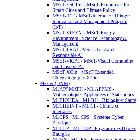
MScT-ESCLiP - MScT-Economics for
Smart Cities and Climate Policy
MScT-IOT - MScT-Internet of Things :
Innovation and Management Program
(IoT)
MScT-STEEM - MScT-Energy
Environment : Science Technology &
Management
MScT-TRAI - MScT-Trust and
Responsible AI
MScT-ViCAI - MScT-Visual Computing
and Creative AI
MScT-XCin - MScT-Extended
Cinematography XCin
Master (DNM)
M1APPMATH - M1 APPMS -
Mathématiques Appliquées et Statistiques
M1BIOHEA - M1 BH - Biologie et Santé
M1CHEINT - M1 CI - Chimie et
Interfaces
M1CPS - M1 CPS - Système Cyber
Physique
M1HEP - M1 HEP - Physique des Hautes
Energies
M1IES - M1 IES - Innovation, Entreprise