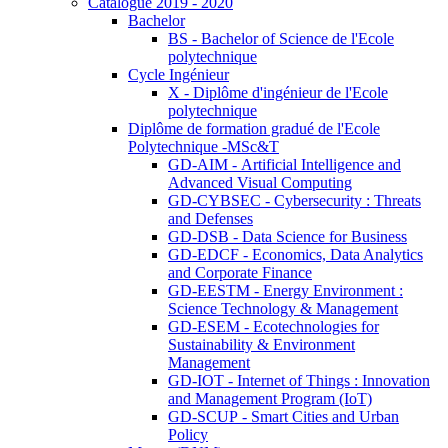
Catalogue 2019 - 2020
Bachelor
BS - Bachelor of Science de l'Ecole
polytechnique
Cycle Ingénieur
X - Diplôme d'ingénieur de l'Ecole
polytechnique
Diplôme de formation gradué de l'Ecole
Polytechnique -MSc&T
GD-AIM - Artificial Intelligence and
Advanced Visual Computing
GD-CYBSEC - Cybersecurity : Threats
and Defenses
GD-DSB - Data Science for Business
GD-EDCF - Economics, Data Analytics
and Corporate Finance
GD-EESTM - Energy Environment :
Science Technology & Management
GD-ESEM - Ecotechnologies for
Sustainability & Environment
Management
GD-IOT - Internet of Things : Innovation
and Management Program (IoT)
GD-SCUP - Smart Cities and Urban
Policy