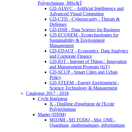
Polytechnique -MSc&T
GD-AIAVC - Artificial Intelligence and
Advanced Visual Computing
GD-CTD - Cybersecurity : Threats &
Defenses
GD-DSB - Data Science for Business
GD-ECOSEM - Ecotechnologies for
Sustainability & Environment
Management
GD-EDACF - Economics, Data Analytics
and Corporate Finance
GD-IOT - Internet of Things : Innovation
and Management Program (IoT)
GD-SCUP - Smart Cities and Urban
Policy
GD-STEEM - Energy Environment :
Science Technology & Management
Catalogue 2017 - 2018
Cycle Ingénieur
X - Diplôme d'ingénieur de l'Ecole
Polytechnique
Master (DNM)
M1QMI - M1 FODQ - Maj. QMI -
Quantique, mathematiques, informatique