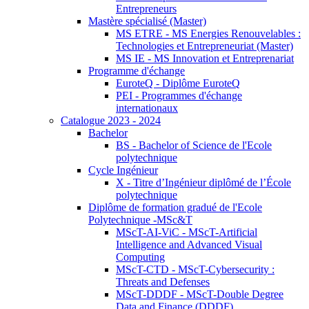
Entrepreneurs
Mastère spécialisé (Master)
MS ETRE - MS Energies Renouvelables :
Technologies et Entrepreneuriat (Master)
MS IE - MS Innovation et Entreprenariat
Programme d'échange
EuroteQ - Diplôme EuroteQ
PEI - Programmes d'échange
internationaux
Catalogue 2023 - 2024
Bachelor
BS - Bachelor of Science de l'Ecole
polytechnique
Cycle Ingénieur
X - Titre d’Ingénieur diplômé de l’École
polytechnique
Diplôme de formation gradué de l'Ecole
Polytechnique -MSc&T
MScT-AI-ViC - MScT-Artificial
Intelligence and Advanced Visual
Computing
MScT-CTD - MScT-Cybersecurity :
Threats and Defenses
MScT-DDDF - MScT-Double Degree
Data and Finance (DDDF)