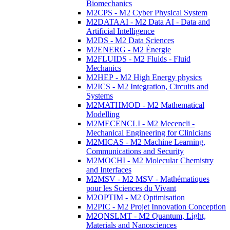
Biomechanics
M2CPS - M2 Cyber Physical System
M2DATAAI - M2 Data AI - Data and
Artificial Intelligence
M2DS - M2 Data Sciences
M2ENERG - M2 Énergie
M2FLUIDS - M2 Fluids - Fluid
Mechanics
M2HEP - M2 High Energy physics
M2ICS - M2 Integration, Circuits and
Systems
M2MATHMOD - M2 Mathematical
Modelling
M2MECENCLI - M2 Mecencli -
Mechanical Engineering for Clinicians
M2MICAS - M2 Machine Learning,
Communications and Security
M2MOCHI - M2 Molecular Chemistry
and Interfaces
M2MSV - M2 MSV - Mathématiques
pour les Sciences du Vivant
M2OPTIM - M2 Optimisation
M2PIC - M2 Projet Innovation Conception
M2QNSLMT - M2 Quantum, Light,
Materials and Nanosciences