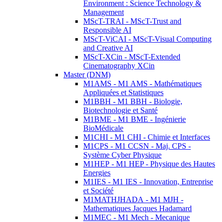
Environment : Science Technology &
Management
MScT-TRAI - MScT-Trust and
Responsible AI
MScT-ViCAI - MScT-Visual Computing
and Creative AI
MScT-XCin - MScT-Extended
Cinematography XCin
Master (DNM)
M1AMS - M1 AMS - Mathématiques
Appliquées et Statistiques
M1BBH - M1 BBH - Biologie,
Biotechnologie et Santé
M1BME - M1 BME - Ingénierie
BioMédicale
M1CHI - M1 CHI - Chimie et Interfaces
M1CPS - M1 CCSN - Maj. CPS -
Système Cyber Physique
M1HEP - M1 HEP - Physique des Hautes
Energies
M1IES - M1 IES - Innovation, Entreprise
et Société
M1MATHJHADA - M1 MJH -
Mathematiques Jacques Hadamard
M1MEC - M1 Mech - Mecanique