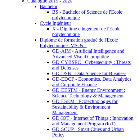
Catalogue 2019 - 2020
Bachelor
BS - Bachelor of Science de l'Ecole
polytechnique
Cycle Ingénieur
X - Diplôme d'ingénieur de l'Ecole
polytechnique
Diplôme de formation gradué de l'Ecole
Polytechnique -MSc&T
GD-AIM - Artificial Intelligence and
Advanced Visual Computing
GD-CYBSEC - Cybersecurity : Threats
and Defenses
GD-DSB - Data Science for Business
GD-EDCF - Economics, Data Analytics
and Corporate Finance
GD-EESTM - Energy Environment :
Science Technology & Management
GD-ESEM - Ecotechnologies for
Sustainability & Environment
Management
GD-IOT - Internet of Things : Innovation
and Management Program (IoT)
GD-SCUP - Smart Cities and Urban
Policy