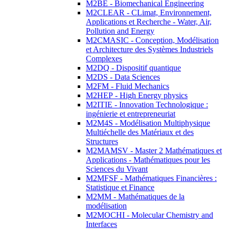
M2BE - Biomechanical Engineering
M2CLEAR - CLimat, Environnement,
Applications et Recherche - Water, Air,
Pollution and Energy
M2CMASIC - Conception, Modélisation
et Architecture des Systèmes Industriels
Complexes
M2DQ - Dispositif quantique
M2DS - Data Sciences
M2FM - Fluid Mechanics
M2HEP - High Energy physics
M2ITIE - Innovation Technologique :
ingénierie et entrepreneuriat
M2M4S - Modélisation Multiphysique
Multiéchelle des Matériaux et des
Structures
M2MAMSV - Master 2 Mathématiques et
Applications - Mathématiques pour les
Sciences du Vivant
M2MFSF - Mathématiques Financières :
Statistique et Finance
M2MM - Mathématiques de la
modélisation
M2MOCHI - Molecular Chemistry and
Interfaces