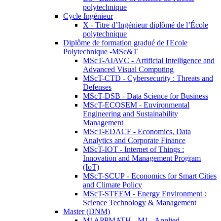
polytechnique
Cycle Ingénieur
X - Titre d’Ingénieur diplômé de l’École
polytechnique
Diplôme de formation gradué de l'Ecole
Polytechnique -MSc&T
MScT-AIAVC - Artificial Intelligence and
Advanced Visual Computing
MScT-CTD - Cybersecurity : Threats and
Defenses
MScT-DSB - Data Science for Business
MScT-ECOSEM - Environmental
Engineering and Sustainability
Management
MScT-EDACF - Economics, Data
Analytics and Corporate Finance
MScT-IOT - Internet of Things :
Innovation and Management Program
(IoT)
MScT-SCUP - Economics for Smart Cities
and Climate Policy
MScT-STEEM - Energy Environment :
Science Technology & Management
Master (DNM)
M1APPMATH - M1 - Applied