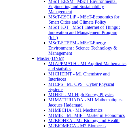
MScT-EESM - MScT-Environmental
Engineering and Sustainability
Management
MScT-ESCLiP - MScT-Economics for
Smart Cities and Climate Policy
MScT-IOT - MScT-Internet of Things :
Innovation and Management Program
(IoT)
MScT-STEEM - MScT-Energy
Environment : Science Technology &
Management
Master (DNM)
M1APPMATH - M1 Applied Mathematics
and statistics
M1CHEINT - M1 Chemistry and
Interfaces
M1CPS - M1 CPS - Cyber Physical
Systems
M1HEP - M1 High Energy Physics
M1MATHJHADA - M1 Mathematiques
Jacques Hadamard
M1MECHA - M1 Mechanics
M1MIE - M1 MIE - Master in Economics
M2BIOHEA - M2 Biology and Health
M2BIOMECA - M2 Biomeca -