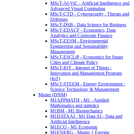
MScT-AI-ViC - Artificial Intelligence and
Advanced Visual Computing
MScT-CTD - Cybersecurity : Threats and
Defenses
MScT-DSB - Data Science for Business
MScT-EDACF - Economics, Data
Analytics and Corporate Finance
MScT-EESM - Environmental
Engineering and Sustainability
Management
MScT-ESCLiP - Economics for Smart
Cities and Climate Policy
MScT-IOT - Internet of Things :
Innovation and Management Program
(IoT)
MScT-STEEM - Energy Environment :
Science Technology & Management
Master (DNM)
M1APPMATH - M1 - Applied
Mathematics and statistics
M1BM - M1 Biomechanics
M1DATAAI - M1 Data AI - Data and
Artificial Intelligence
M1ECO - M1 Economie
M1ENERG - Master 1 Énergie