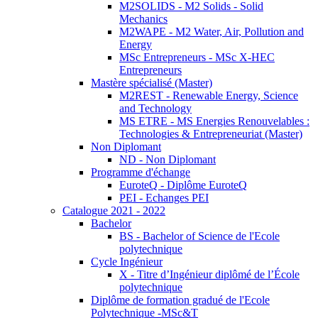
M2SOLIDS - M2 Solids - Solid
Mechanics
M2WAPE - M2 Water, Air, Pollution and
Energy
MSc Entrepreneurs - MSc X-HEC
Entrepreneurs
Mastère spécialisé (Master)
M2REST - Renewable Energy, Science
and Technology
MS ETRE - MS Energies Renouvelables :
Technologies & Entrepreneuriat (Master)
Non Diplomant
ND - Non Diplomant
Programme d'échange
EuroteQ - Diplôme EuroteQ
PEI - Echanges PEI
Catalogue 2021 - 2022
Bachelor
BS - Bachelor of Science de l'Ecole
polytechnique
Cycle Ingénieur
X - Titre d’Ingénieur diplômé de l’École
polytechnique
Diplôme de formation gradué de l'Ecole
Polytechnique -MSc&T