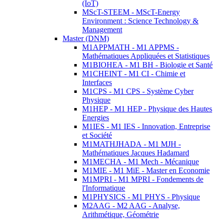
(IoT)
MScT-STEEM - MScT-Energy
Environment : Science Technology &
Management
Master (DNM)
M1APPMATH - M1 APPMS -
Mathématiques Appliquées et Statistiques
M1BIOHEA - M1 BH - Biologie et Santé
M1CHEINT - M1 CI - Chimie et
Interfaces
M1CPS - M1 CPS - Système Cyber
Physique
M1HEP - M1 HEP - Physique des Hautes
Energies
M1IES - M1 IES - Innovation, Entreprise
et Société
M1MATHJHADA - M1 MJH -
Mathématiques Jacques Hadamard
M1MECHA - M1 Mech - Mécanique
M1MIE - M1 MiE - Master en Economie
M1MPRI - M1 MPRI - Fondements de
l'Informatique
M1PHYSICS - M1 PHYS - Physique
M2AAG - M2 AAG - Analyse,
Arithmétique, Géométrie