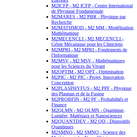
Energies
M2ICFP - M2 ICFP - Centre International
de Physique Fondamentale
M2MARES - M2 PBR - Physique par
Recherche
M2MATHMOD - M2 MM - Modélisation
Mathématique
M2MECENCLI - M2 MECENCLI -
Génie Mécanique pour les Cliniciens
M2MPRI - M2 MPRI - Fondements de
l'Informatique
M2MSV - M2 MSV - Mathématiques
pour les Sciences du Vivant
M2OPTIM - M2 OPT - Optimisation
M2PIC - M2 PIC - Projet, Innovation,
Conception
M2PLASPHYFUS - M2 PPF - Physique
des Plasmas et de la Fusion
M2PROBFIN - M2 PF - Probabilités et
Finance
M2QLMN - M2 QLMN - Quantique,
Lumière, Matériaux et Nanosciences
M2QUANTDEV - M2 QD - Dispositifs
Quantiques
M2SMNO - M2 SMNO - Science des