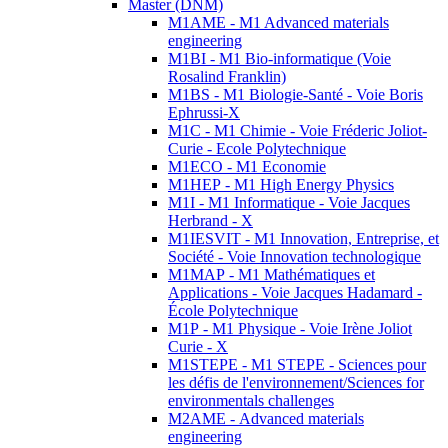
Master (DNM)
M1AME - M1 Advanced materials
engineering
M1BI - M1 Bio-informatique (Voie
Rosalind Franklin)
M1BS - M1 Biologie-Santé - Voie Boris
Ephrussi-X
M1C - M1 Chimie - Voie Fréderic Joliot-
Curie - Ecole Polytechnique
M1ECO - M1 Economie
M1HEP - M1 High Energy Physics
M1I - M1 Informatique - Voie Jacques
Herbrand - X
M1IESVIT - M1 Innovation, Entreprise, et
Société - Voie Innovation technologique
M1MAP - M1 Mathématiques et
Applications - Voie Jacques Hadamard -
École Polytechnique
M1P - M1 Physique - Voie Irène Joliot
Curie - X
M1STEPE - M1 STEPE - Sciences pour
les défis de l'environnement/Sciences for
environmentals challenges
M2AME - Advanced materials
engineering