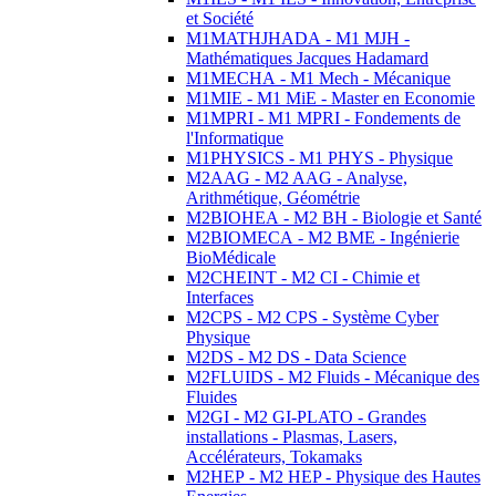
et Société
M1MATHJHADA - M1 MJH -
Mathématiques Jacques Hadamard
M1MECHA - M1 Mech - Mécanique
M1MIE - M1 MiE - Master en Economie
M1MPRI - M1 MPRI - Fondements de
l'Informatique
M1PHYSICS - M1 PHYS - Physique
M2AAG - M2 AAG - Analyse,
Arithmétique, Géométrie
M2BIOHEA - M2 BH - Biologie et Santé
M2BIOMECA - M2 BME - Ingénierie
BioMédicale
M2CHEINT - M2 CI - Chimie et
Interfaces
M2CPS - M2 CPS - Système Cyber
Physique
M2DS - M2 DS - Data Science
M2FLUIDS - M2 Fluids - Mécanique des
Fluides
M2GI - M2 GI-PLATO - Grandes
installations - Plasmas, Lasers,
Accélérateurs, Tokamaks
M2HEP - M2 HEP - Physique des Hautes