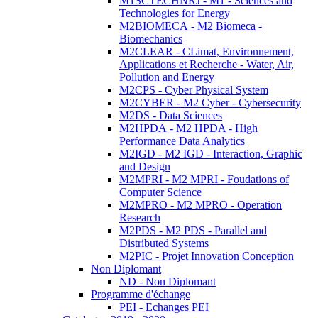
M1SCTECHNRJ - M1 - Sciences and
Technologies for Energy
M2BIOMECA - M2 Biomeca -
Biomechanics
M2CLEAR - CLimat, Environnement,
Applications et Recherche - Water, Air,
Pollution and Energy
M2CPS - Cyber Physical System
M2CYBER - M2 Cyber - Cybersecurity
M2DS - Data Sciences
M2HPDA - M2 HPDA - High
Performance Data Analytics
M2IGD - M2 IGD - Interaction, Graphic
and Design
M2MPRI - M2 MPRI - Foudations of
Computer Science
M2MPRO - M2 MPRO - Operation
Research
M2PDS - M2 PDS - Parallel and
Distributed Systems
M2PIC - Projet Innovation Conception
Non Diplomant
ND - Non Diplomant
Programme d'échange
PEI - Echanges PEI