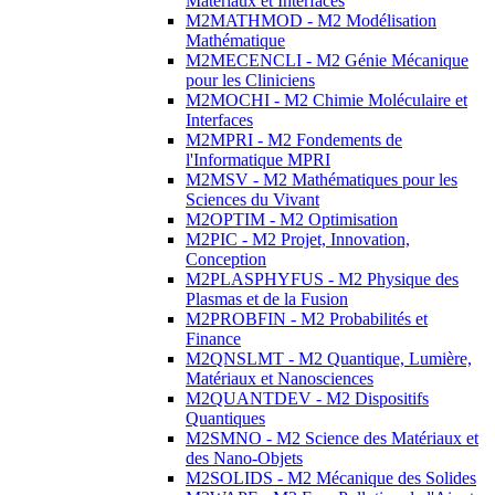
Matériaux et Interfaces
M2MATHMOD - M2 Modélisation
Mathématique
M2MECENCLI - M2 Génie Mécanique
pour les Cliniciens
M2MOCHI - M2 Chimie Moléculaire et
Interfaces
M2MPRI - M2 Fondements de
l'Informatique MPRI
M2MSV - M2 Mathématiques pour les
Sciences du Vivant
M2OPTIM - M2 Optimisation
M2PIC - M2 Projet, Innovation,
Conception
M2PLASPHYFUS - M2 Physique des
Plasmas et de la Fusion
M2PROBFIN - M2 Probabilités et
Finance
M2QNSLMT - M2 Quantique, Lumière,
Matériaux et Nanosciences
M2QUANTDEV - M2 Dispositifs
Quantiques
M2SMNO - M2 Science des Matériaux et
des Nano-Objets
M2SOLIDS - M2 Mécanique des Solides