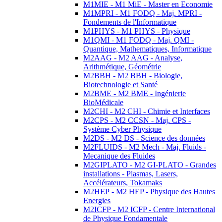
M1MIE - M1 MiE - Master en Economie
M1MPRI - M1 FODQ - Maj. MPRI -
Fondements de l'Informatique
M1PHYS - M1 PHYS - Physique
M1QMI - M1 FODQ - Maj. QMI -
Quantique, Mathematiques, Informatique
M2AAG - M2 AAG - Analyse,
Arithmétique, Géométrie
M2BBH - M2 BBH - Biologie,
Biotechnologie et Santé
M2BME - M2 BME - Ingénierie
BioMédicale
M2CHI - M2 CHI - Chimie et Interfaces
M2CPS - M2 CCSN - Maj. CPS -
Système Cyber Physique
M2DS - M2 DS - Science des données
M2FLUIDS - M2 Mech - Maj. Fluids -
Mecanique des Fluides
M2GIPLATO - M2 GI-PLATO - Grandes
installations - Plasmas, Lasers,
Accélérateurs, Tokamaks
M2HEP - M2 HEP - Physique des Hautes
Energies
M2ICFP - M2 ICFP - Centre International
de Physique Fondamentale