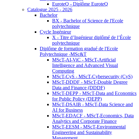
EuroteQ - Diplôme EuroteQ
Catalogue 2025 - 2026
Bachelor
BX - Bachelor of Science de l'Ecole
polytechnique
Cycle Ingénieur
X - Titre d’Ingénieur diplômé de l’École
polytechnique
Diplôme de formation gradué de l'Ecole
Polytechnique -MSc&T
MScT-AI-ViC - MScT-Artificial
Intelligence and Advanced Visual
Computing
MScT-CyS - MScT-Cybersecurity (CyS)
MScT-DDDF - MScT-Double Degree
Data and Finance (DDDF)
MScT-DEPP - MScT-Data and Economics
for Public Policy (DEPP)
MScT-DSAIB - MScT-Data Science and
AI for Business
MScT-EDACF - MScT-Economics, Data
Analytics and Corporate Finance
MScT-EESM - MScT-Environmental
Engineering and Sustainability
Management