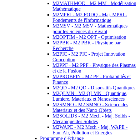
M2MATHMOD - M2 MM - Modélisation
Mathématique
M2MPRI - M2 FODQ - Maj. MPRI -
Fondements de l'Informatique
M2MSV - M2 MSV - Mathématiques
pour les Sciences du Vivant
M2OPTIM - M2 OPT - Optimisation
M2PBR - M2 PBR - Physique par
Recherche
M2PIC - M2 PIC - Projet Innovation
Conception
M2PPF - M2 PPF - Physique des Plasmas
et de la Fusion
M2PROBFIN - M2 PF - Probabilités et
Finance
M2QD - M2 QD - Dispositifs Quantiques
M2QLMN - M2 QLMN - Quantique,
Lumiere, Materiaux et Nanosciences
M2SMNO - M2 SMNO - Science des
Materiaux et des Nano-Objets
M2SOLIDS - M2 Mech - Maj. Solids -
Mecanique des Solides
M2WAPE - M2 Mech - Maj. WAPE -
Eau, Air, Pollution et Energies
Programme d'échange