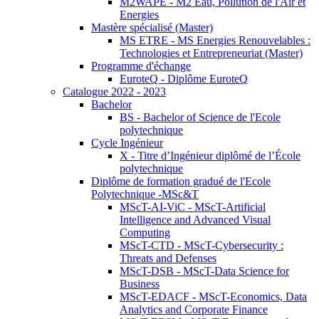
M2WAPE - M2 Eau, Pollution de l'Air et
Energies
Mastère spécialisé (Master)
MS ETRE - MS Energies Renouvelables :
Technologies et Entrepreneuriat (Master)
Programme d'échange
EuroteQ - Diplôme EuroteQ
Catalogue 2022 - 2023
Bachelor
BS - Bachelor of Science de l'Ecole
polytechnique
Cycle Ingénieur
X - Titre d’Ingénieur diplômé de l’École
polytechnique
Diplôme de formation gradué de l'Ecole
Polytechnique -MSc&T
MScT-AI-ViC - MScT-Artificial
Intelligence and Advanced Visual
Computing
MScT-CTD - MScT-Cybersecurity :
Threats and Defenses
MScT-DSB - MScT-Data Science for
Business
MScT-EDACF - MScT-Economics, Data
Analytics and Corporate Finance