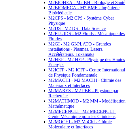
M2BIOHEA - M2 BH - Biologie et Santé
M2BIOMECA - M2 BME - Ingénierie
BioMédicale
M2CPS - M2 CPS - Système Cyber
Physique
M2DS - M2 DS - Data Science
M2FLUIDS - M2 Fluids - Mécanique des
Fluides
M2GI - M2 GI-PLATO - Grandes
installations - Plasmas, Lasers,
Accélérateurs, Tokamaks
M2HEP - M2 HEP - Physique des Hautes
Energies
M2ICFP - M2 ICFP - Centre International
de Physique Fondamentale
M2MACHI - M2 MACHI - Chimie des
Matériaux et Interfaces
M2MARES - M2 PBR - Physique par
Recherche
M2MATHMOD - M2 MM - Modélisation
Mathématique
M2MECENCLI - M2 MECENCLI -
Génie Mécanique pour les Cliniciens
M2MOCHI - M2 MoChI - Chimie
Moléculaire et Interfaces