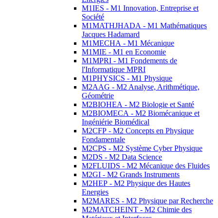
M1IES - M1 Innovation, Entreprise et
Société
M1MATHJHADA - M1 Mathématiques
Jacques Hadamard
M1MECHA - M1 Mécanique
M1MIE - M1 en Economie
M1MPRI - M1 Fondements de
l'Informatique MPRI
M1PHYSICS - M1 Physique
M2AAG - M2 Analyse, Arithmétique,
Géométrie
M2BIOHEA - M2 Biologie et Santé
M2BIOMECA - M2 Biomécanique et
Ingéniérie Biomédical
M2CFP - M2 Concepts en Physique
Fondamentale
M2CPS - M2 Système Cyber Physique
M2DS - M2 Data Science
M2FLUIDS - M2 Mécanique des Fluides
M2GI - M2 Grands Instruments
M2HEP - M2 Physique des Hautes
Energies
M2MARES - M2 Physique par Recherche
M2MATCHEINT - M2 Chimie des