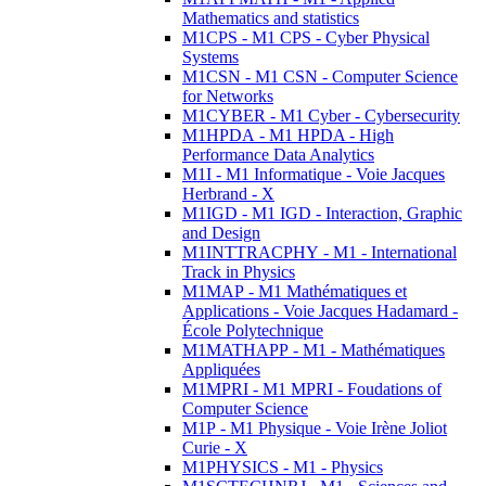
Mathematics and statistics
M1CPS - M1 CPS - Cyber Physical
Systems
M1CSN - M1 CSN - Computer Science
for Networks
M1CYBER - M1 Cyber - Cybersecurity
M1HPDA - M1 HPDA - High
Performance Data Analytics
M1I - M1 Informatique - Voie Jacques
Herbrand - X
M1IGD - M1 IGD - Interaction, Graphic
and Design
M1INTTRACPHY - M1 - International
Track in Physics
M1MAP - M1 Mathématiques et
Applications - Voie Jacques Hadamard -
École Polytechnique
M1MATHAPP - M1 - Mathématiques
Appliquées
M1MPRI - M1 MPRI - Foudations of
Computer Science
M1P - M1 Physique - Voie Irène Joliot
Curie - X
M1PHYSICS - M1 - Physics