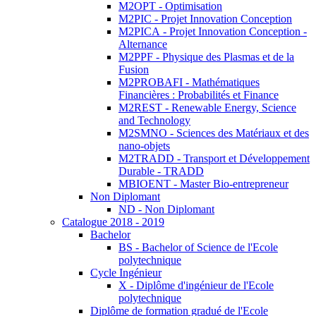
M2OPT - Optimisation
M2PIC - Projet Innovation Conception
M2PICA - Projet Innovation Conception -
Alternance
M2PPF - Physique des Plasmas et de la
Fusion
M2PROBAFI - Mathématiques
Financières : Probabilités et Finance
M2REST - Renewable Energy, Science
and Technology
M2SMNO - Sciences des Matériaux et des
nano-objets
M2TRADD - Transport et Développement
Durable - TRADD
MBIOENT - Master Bio-entrepreneur
Non Diplomant
ND - Non Diplomant
Catalogue 2018 - 2019
Bachelor
BS - Bachelor of Science de l'Ecole
polytechnique
Cycle Ingénieur
X - Diplôme d'ingénieur de l'Ecole
polytechnique
Diplôme de formation gradué de l'Ecole