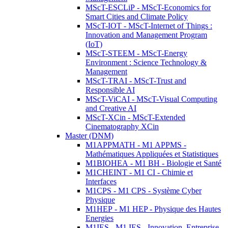
MScT-ESCLiP - MScT-Economics for
Smart Cities and Climate Policy
MScT-IOT - MScT-Internet of Things :
Innovation and Management Program
(IoT)
MScT-STEEM - MScT-Energy
Environment : Science Technology &
Management
MScT-TRAI - MScT-Trust and
Responsible AI
MScT-ViCAI - MScT-Visual Computing
and Creative AI
MScT-XCin - MScT-Extended
Cinematography XCin
Master (DNM)
M1APPMATH - M1 APPMS -
Mathématiques Appliquées et Statistiques
M1BIOHEA - M1 BH - Biologie et Santé
M1CHEINT - M1 CI - Chimie et
Interfaces
M1CPS - M1 CPS - Système Cyber
Physique
M1HEP - M1 HEP - Physique des Hautes
Energies
M1IES - M1 IES - Innovation, Entreprise