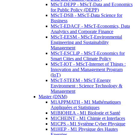
MScT-DEPP - MScT-Data and Economics
for Public Policy (DEPP)
MScT-DSB - MScT-Data Science for
Business
MScT-EDACF - MScT-Economics, Data
Analytics and Corporate Finance
MScT-EESM - MScT-Environmental
Engineering and Sustainability
Management
MScT-ESCLiP - MScT-Economics for
Smart Cities and Climate Policy
MScT-IOT - MScT-Internet of Things :
Innovation and Management Program
(IoT)
MScT-STEEM - MScT-Energy
Environment : Science Technology &
Management
Master (DNM)
M1APPMATH - M1 Mathématiques
Appliquées et Statistiques
M1BIOHEA - M1 Biologie et Santé
M1CHEINT - M1 Chimie et Interfaces
M1CPS - M1 Système Cyber Physique
M1HEP - M1 Physique des Hautes
Energies