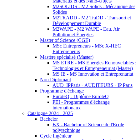
Matériaux et des Nano-Objets
M2SOLIDS - M2 Solids - Mécanique des
Solides
M2TRADD - M2 TraDD - Transport et
Développement Durable
M2WAPE - M2 WAPE - Eau, Air,
Pollution et Énergies
Master of Science (CGE)
MSc Entrepreneurs - MSc X-HEC
Entrepreneurs
Mastère spécialisé (Master)
MS ETRE - MS Energies Renouvelables :
Technologies et Entrepreneuriat (Master)
MS IE - MS Innovation et Entreprenariat
Non Diplomant
AUD_IPParis - AUDITEURS - IP Paris
Programme d'échange
EuroteQ - Diplôme EuroteQ
PEI - Programmes d'échange
internationaux
Catalogue 2024 - 2025
Bachelor
BX - Bachelor of Science de l'Ecole
polytechnique
Cycle Ingénieur