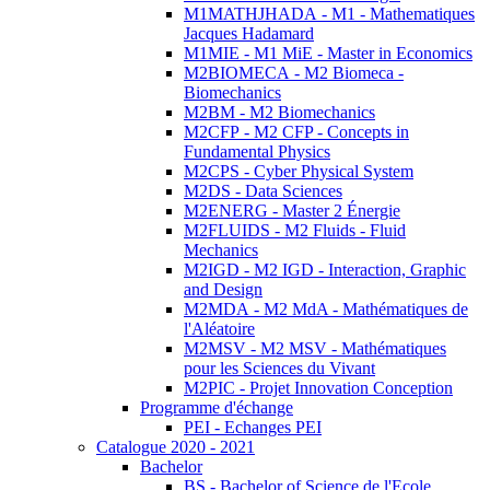
M1MATHJHADA - M1 - Mathematiques
Jacques Hadamard
M1MIE - M1 MiE - Master in Economics
M2BIOMECA - M2 Biomeca -
Biomechanics
M2BM - M2 Biomechanics
M2CFP - M2 CFP - Concepts in
Fundamental Physics
M2CPS - Cyber Physical System
M2DS - Data Sciences
M2ENERG - Master 2 Énergie
M2FLUIDS - M2 Fluids - Fluid
Mechanics
M2IGD - M2 IGD - Interaction, Graphic
and Design
M2MDA - M2 MdA - Mathématiques de
l'Aléatoire
M2MSV - M2 MSV - Mathématiques
pour les Sciences du Vivant
M2PIC - Projet Innovation Conception
Programme d'échange
PEI - Echanges PEI
Catalogue 2020 - 2021
Bachelor
BS - Bachelor of Science de l'Ecole