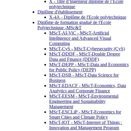
X - Titre d’Ingénieur diplômé de l’École
polytechnique
Diplôme d'établissement
X-4A - Diplôme de l'Ecole polytechnique
Diplôme de formation gradué de l'Ecole
Polytechnique -MSc&T
MScT-AI-ViC - MScT-Artificial
Intelligence and Advanced Visual
Computing
MScT-CyS - MScT-Cybersecurity (CyS)
MScT-DDDF - MScT-Double Degree
Data and Finance (DDDF)
MScT-DEPP - MScT-Data and Economics
for Public Policy (DEPP)
MScT-DSB - MScT-Data Science for
Business
MScT-EDACF - MScT-Economics, Data
Analytics and Corporate Finance
MScT-EESM - MScT-Environmental
Engineering and Sustainability
Management
MScT-ESCLiP - MScT-Economics for
Smart Cities and Climate Policy
MScT-IOT - MScT-Internet of Things :
Innovation and Management Program