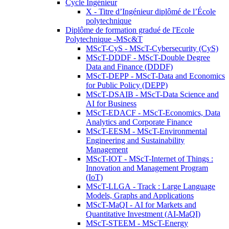
Cycle Ingénieur
X - Titre d’Ingénieur diplômé de l’École
polytechnique
Diplôme de formation gradué de l'Ecole
Polytechnique -MSc&T
MScT-CyS - MScT-Cybersecurity (CyS)
MScT-DDDF - MScT-Double Degree
Data and Finance (DDDF)
MScT-DEPP - MScT-Data and Economics
for Public Policy (DEPP)
MScT-DSAIB - MScT-Data Science and
AI for Business
MScT-EDACF - MScT-Economics, Data
Analytics and Corporate Finance
MScT-EESM - MScT-Environmental
Engineering and Sustainability
Management
MScT-IOT - MScT-Internet of Things :
Innovation and Management Program
(IoT)
MScT-LLGA - Track : Large Language
Models, Graphs and Applications
MScT-MaQI - AI for Markets and
Quantitative Investment (AI-MaQI)
MScT-STEEM - MScT-Energy