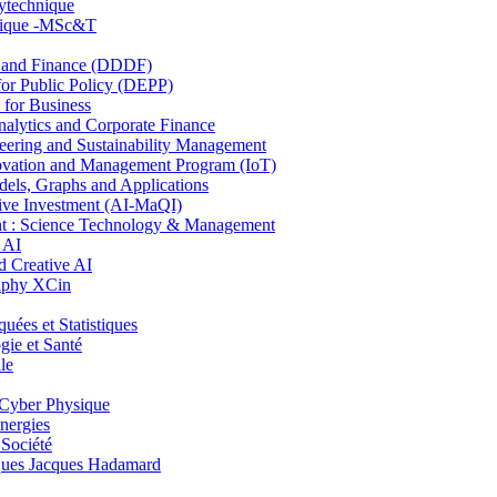
lytechnique
hnique -MSc&T
and Finance (DDDF)
r Public Policy (DEPP)
for Business
ytics and Corporate Finance
ring and Sustainability Management
ovation and Management Program (IoT)
ls, Graphs and Applications
ive Investment (AI-MaQI)
: Science Technology & Management
 AI
 Creative AI
aphy XCin
es et Statistiques
ie et Santé
le
Cyber Physique
nergies
 Société
es Jacques Hadamard