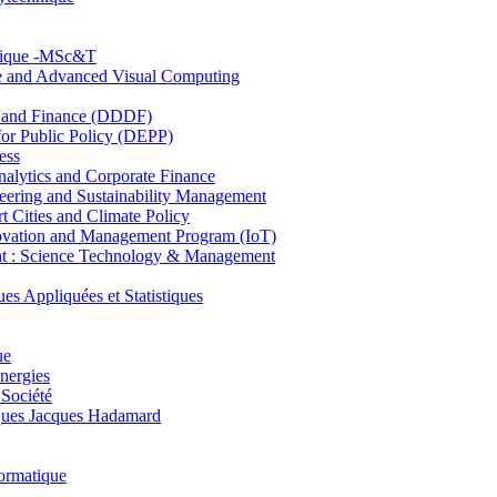
hnique -MSc&T
ce and Advanced Visual Computing
and Finance (DDDF)
r Public Policy (DEPP)
ess
ytics and Corporate Finance
ring and Sustainability Management
Cities and Climate Policy
ovation and Management Program (IoT)
: Science Technology & Management
ppliquées et Statistiques
ue
nergies
 Société
es Jacques Hadamard
ormatique