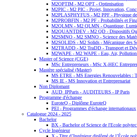
M2OPTIM - M2 OPT - Optimisation
M2PIC - M2 PIC - Projet, Innovation, Conc
M2PLASPHYFUS - M2 PPF - Physique des P
M2PROBFIN - M2 PF - Probabilités et Fin
M2QLMN - M2 QLMN - Quantique, Lumière
M2QUANTDEV - M2 QD - Dispositifs Qua
M2SMNO - M2 SMNO - Science des Matéri
M2SOLIDS - M2 Solids - Mécanique des So
M2TRADD - M2 TraDD - Transport et Dév
M2WAPE - M2 WAPE - Eau, Air, Pollution 
Master of Science (CGE)
MSc Entrepreneurs - MSc X-HEC Entrepre
Mastère spécialisé (Master)
MS ETRE - MS Energies Renouvelables : Tec
MS IE - MS Innovation et Entreprenariat
Non Diplomant
AUD_IPParis - AUDITEURS - IP Paris
Programme d'échange
EuroteQ - Diplôme EuroteQ
PEI - Programmes d'échange internationaux
Catalogue 2024 - 2025
Bachelor
BX - Bachelor of Science de l'Ecole polyte
Cycle Ingénieur
X - Titre d’Ingénieur diplômé de l’École po