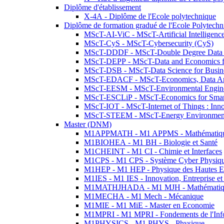
Diplôme d'établissement
X-4A - Diplôme de l'Ecole polytechnique
Diplôme de formation gradué de l'Ecole Polytec
MScT-AI-ViC - MScT-Artificial Intelligen
MScT-CyS - MScT-Cybersecurity (CyS)
MScT-DDDF - MScT-Double Degree Data 
MScT-DEPP - MScT-Data and Economics fo
MScT-DSB - MScT-Data Science for Busin
MScT-EDACF - MScT-Economics, Data Anal
MScT-EESM - MScT-Environmental Enginee
MScT-ESCLiP - MScT-Economics for Smart 
MScT-IOT - MScT-Internet of Things : Inn
MScT-STEEM - MScT-Energy Environment 
Master (DNM)
M1APPMATH - M1 APPMS - Mathématiques A
M1BIOHEA - M1 BH - Biologie et Santé
M1CHEINT - M1 CI - Chimie et Interfaces
M1CPS - M1 CPS - Système Cyber Physiq
M1HEP - M1 HEP - Physique des Hautes E
M1IES - M1 IES - Innovation, Entreprise et
M1MATHJHADA - M1 MJH - Mathématiqu
M1MECHA - M1 Mech - Mécanique
M1MIE - M1 MiE - Master en Economie
M1MPRI - M1 MPRI - Fondements de l'Inf
M1PHYSICS - M1 PHYS - Physique