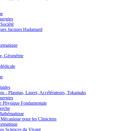
ue
nergies
 Société
es Jacques Hadamard
ormatique
, Géométrie
édicale
ue
uides
s - Plasmas, Lasers, Accélérateurs, Tokamaks
nergies
de Physique Fondamentale
erche
athématique
anique pour les Cliniciens
ormatique
s Sciences du Vivant