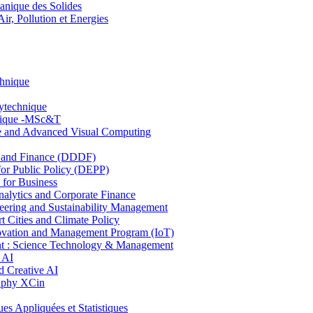
nique des Solides
, Pollution et Energies
chnique
lytechnique
hnique -MSc&T
ce and Advanced Visual Computing
and Finance (DDDF)
r Public Policy (DEPP)
for Business
ytics and Corporate Finance
ring and Sustainability Management
Cities and Climate Policy
ovation and Management Program (IoT)
: Science Technology & Management
 AI
 Creative AI
aphy XCin
ppliquées et Statistiques