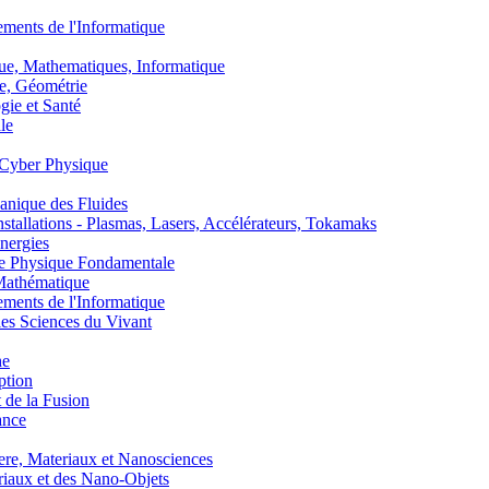
nts de l'Informatique
, Mathematiques, Informatique
, Géométrie
ie et Santé
le
Cyber Physique
nique des Fluides
lations - Plasmas, Lasers, Accélérateurs, Tokamaks
nergies
de Physique Fondamentale
athématique
nts de l'Informatique
s Sciences du Vivant
he
ption
 de la Fusion
ance
, Materiaux et Nanosciences
aux et des Nano-Objets