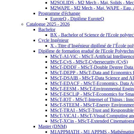
M2SOLIDS - M2 Mech - Maj. Solids - Meca
M2WAPE - M2 Mech - Maj. WAPE - Eau, Air
Programme d'échange
EuroteQ - Diplôme EuroteQ
Catalogue 2025 - 2026
Bachelor
BX - Bachelor of Science de l'Ecole polyte
Cycle Ingénieur
X - Titre d’Ingénieur diplômé de l’École po
Diplôme de formation gradué de l'Ecole Polytec
MScT-AI-ViC - MScT-Artificial Intelligen
MScT-CyS - MScT-Cybersecurity (CyS)
MScT-DDDF - MScT-Double Degree Data 
MScT-DEPP - MScT-Data and Economics fo
MScT-DSAIB - MScT-Data Science and AI 
MScT-EDACF - MScT-Economics, Data Anal
MScT-EESM - MScT-Environmental Enginee
MScT-ESCLiP - MScT-Economics for Smart 
MScT-IOT - MScT-Internet of Things : Inn
MScT-STEEM - MScT-Energy Environment 
MScT-TRAI - MScT-Trust and Responsible
MScT-ViCAI - MScT-Visual Computing and
MScT-XCin - MScT-Extended Cinematogr
Master (DNM)
M1APPMATH - M1 APPMS - Mathématiques A