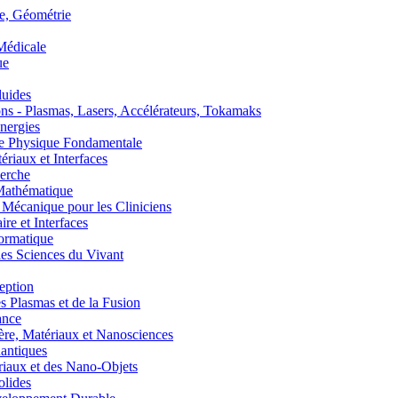
, Géométrie
édicale
ue
uides
s - Plasmas, Lasers, Accélérateurs, Tokamaks
nergies
de Physique Fondamentale
aux et Interfaces
erche
athématique
anique pour les Cliniciens
 et Interfaces
ormatique
s Sciences du Vivant
eption
lasmas et de la Fusion
ance
, Matériaux et Nanosciences
ntiques
aux et des Nano-Objets
lides