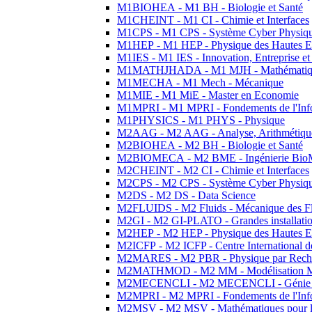
M1BIOHEA - M1 BH - Biologie et Santé
M1CHEINT - M1 CI - Chimie et Interfaces
M1CPS - M1 CPS - Système Cyber Physiq
M1HEP - M1 HEP - Physique des Hautes E
M1IES - M1 IES - Innovation, Entreprise et
M1MATHJHADA - M1 MJH - Mathématiqu
M1MECHA - M1 Mech - Mécanique
M1MIE - M1 MiE - Master en Economie
M1MPRI - M1 MPRI - Fondements de l'Inf
M1PHYSICS - M1 PHYS - Physique
M2AAG - M2 AAG - Analyse, Arithmétique
M2BIOHEA - M2 BH - Biologie et Santé
M2BIOMECA - M2 BME - Ingénierie BioM
M2CHEINT - M2 CI - Chimie et Interfaces
M2CPS - M2 CPS - Système Cyber Physiq
M2DS - M2 DS - Data Science
M2FLUIDS - M2 Fluids - Mécanique des Fl
M2GI - M2 GI-PLATO - Grandes installation
M2HEP - M2 HEP - Physique des Hautes E
M2ICFP - M2 ICFP - Centre International 
M2MARES - M2 PBR - Physique par Rech
M2MATHMOD - M2 MM - Modélisation M
M2MECENCLI - M2 MECENCLI - Génie Méc
M2MPRI - M2 MPRI - Fondements de l'Inf
M2MSV - M2 MSV - Mathématiques pour le