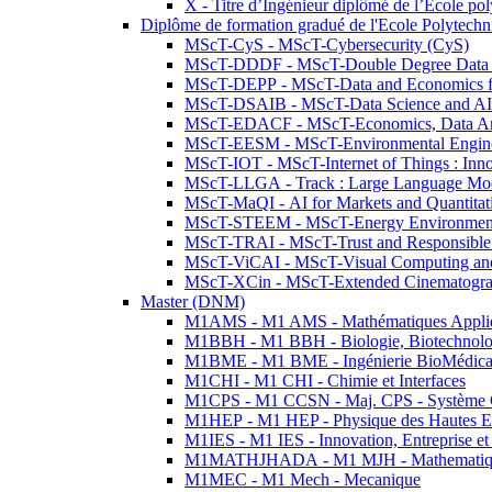
X - Titre d’Ingénieur diplômé de l’École po
Diplôme de formation gradué de l'Ecole Polytec
MScT-CyS - MScT-Cybersecurity (CyS)
MScT-DDDF - MScT-Double Degree Data 
MScT-DEPP - MScT-Data and Economics fo
MScT-DSAIB - MScT-Data Science and AI 
MScT-EDACF - MScT-Economics, Data Anal
MScT-EESM - MScT-Environmental Enginee
MScT-IOT - MScT-Internet of Things : Inn
MScT-LLGA - Track : Large Language Mode
MScT-MaQI - AI for Markets and Quantitat
MScT-STEEM - MScT-Energy Environment 
MScT-TRAI - MScT-Trust and Responsible
MScT-ViCAI - MScT-Visual Computing and
MScT-XCin - MScT-Extended Cinematogr
Master (DNM)
M1AMS - M1 AMS - Mathématiques Appliqué
M1BBH - M1 BBH - Biologie, Biotechnolog
M1BME - M1 BME - Ingénierie BioMédica
M1CHI - M1 CHI - Chimie et Interfaces
M1CPS - M1 CCSN - Maj. CPS - Système 
M1HEP - M1 HEP - Physique des Hautes E
M1IES - M1 IES - Innovation, Entreprise et
M1MATHJHADA - M1 MJH - Mathematiqu
M1MEC - M1 Mech - Mecanique