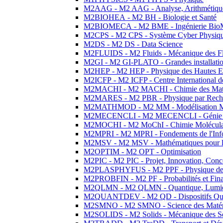
M2AAG - M2 AAG - Analyse, Arithmétique
M2BIOHEA - M2 BH - Biologie et Santé
M2BIOMECA - M2 BME - Ingénierie BioM
M2CPS - M2 CPS - Système Cyber Physiq
M2DS - M2 DS - Data Science
M2FLUIDS - M2 Fluids - Mécanique des Fl
M2GI - M2 GI-PLATO - Grandes installation
M2HEP - M2 HEP - Physique des Hautes E
M2ICFP - M2 ICFP - Centre International 
M2MACHI - M2 MACHI - Chimie des Matéri
M2MARES - M2 PBR - Physique par Rech
M2MATHMOD - M2 MM - Modélisation M
M2MECENCLI - M2 MECENCLI - Génie Méc
M2MOCHI - M2 MoChI - Chimie Moléculaire
M2MPRI - M2 MPRI - Fondements de l'Inf
M2MSV - M2 MSV - Mathématiques pour le
M2OPTIM - M2 OPT - Optimisation
M2PIC - M2 PIC - Projet, Innovation, Conc
M2PLASPHYFUS - M2 PPF - Physique des P
M2PROBFIN - M2 PF - Probabilités et Fin
M2QLMN - M2 QLMN - Quantique, Lumière
M2QUANTDEV - M2 QD - Dispositifs Qua
M2SMNO - M2 SMNO - Science des Matéri
M2SOLIDS - M2 Solids - Mécanique des So