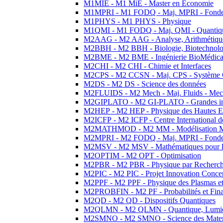
M1MIE - M1 MiE - Master en Economie
M1MPRI - M1 FODQ - Maj. MPRI - Fondeme
M1PHYS - M1 PHYS - Physique
M1QMI - M1 FODQ - Maj. QMI - Quantique
M2AAG - M2 AAG - Analyse, Arithmétique
M2BBH - M2 BBH - Biologie, Biotechnolog
M2BME - M2 BME - Ingénierie BioMédica
M2CHI - M2 CHI - Chimie et Interfaces
M2CPS - M2 CCSN - Maj. CPS - Système 
M2DS - M2 DS - Science des données
M2FLUIDS - M2 Mech - Maj. Fluids - Meca
M2GIPLATO - M2 GI-PLATO - Grandes instal
M2HEP - M2 HEP - Physique des Hautes E
M2ICFP - M2 ICFP - Centre International 
M2MATHMOD - M2 MM - Modélisation M
M2MPRI - M2 FODQ - Maj. MPRI - Fondeme
M2MSV - M2 MSV - Mathématiques pour le
M2OPTIM - M2 OPT - Optimisation
M2PBR - M2 PBR - Physique par Recherc
M2PIC - M2 PIC - Projet Innovation Conce
M2PPF - M2 PPF - Physique des Plasmas et
M2PROBFIN - M2 PF - Probabilités et Fin
M2QD - M2 QD - Dispositifs Quantiques
M2QLMN - M2 QLMN - Quantique, Lumiere
M2SMNO - M2 SMNO - Science des Materi