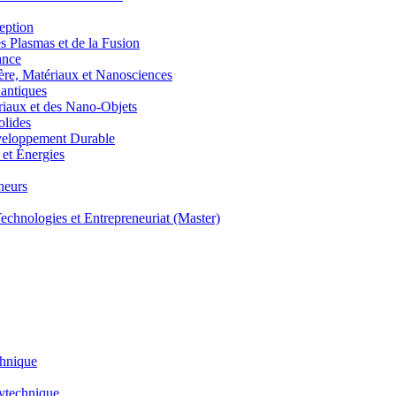
eption
lasmas et de la Fusion
ance
, Matériaux et Nanosciences
ntiques
aux et des Nano-Objets
lides
eloppement Durable
et Énergies
neurs
hnologies et Entrepreneuriat (Master)
chnique
lytechnique